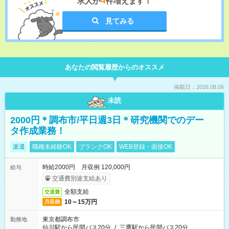
4
求人が
件増えます！
見てみる
あなたの閲覧履歴からのオススメ
掲載日：2026.08.06
未読
2000円＊調布市/平日週3日＊研究機関でのデー
タ作成業務！
派遣
職種未経験OK
ブランクOK
WEB登録・面接OK
時給2000円 月収例 120,000円
給与
交通費別途支給あり
全額支給
交通費
10～15万円
月収例
東京都調布市
勤務地
仙川駅から民間バス20分
/
三鷹駅から民間バス20分