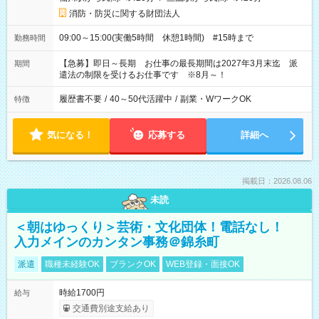
消防・防災に関する財団法人
09:00～15:00(実働5時間 休憩1時間) #15時まで
勤務時間
【急募】即日～長期 お仕事の最長期間は2027年3月末迄 派
期間
遣法の制限を受けるお仕事です ※8月～！
履歴書不要
/
40～50代活躍中
/
副業・WワークOK
特徴
気になる！
応募する
詳細へ
掲載日：2026.08.06
未読
＜朝はゆっくり＞芸術・文化団体！電話なし！
入力メインのカンタン事務＠錦糸町
派遣
職種未経験OK
ブランクOK
WEB登録・面接OK
時給1700円
給与
交通費別途支給あり