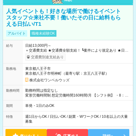
人気イベントも！好きな場所で働けるイベント
スタッフ☆来社不要！働いたその日に給料もら
える日払い/T1
アルバイト
職種未経験OK
日給13,000円～
給与
＋交通費支給 ★交通費全額支給！ ┗案件により規定あり ★日払
いOK！（規定あり） ┗働いたその日に現金GET♪ お仕事後はコ
交通費別途支給あり
ンビニATMから 日払い分を引き落とせます！ 【試用期間】試
用期間なし
東京都八王子市
勤務地
東京都八王子市明神町（最寄り駅：京王八王子駅）
株式会社ワンベルウッズ
勤務時間は指定なし
勤務時間
変形労働時間制 想定労働時間160時間/月 【シフト例】 ・8：00
～21：00
単発・1日のみOK
期間
週1日からOK / 日払いOK / 副業・WワークOK / 10名以上の大量
特徴
募集