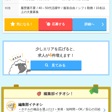
履歴書不要
/
40～50代活躍中
/
服装自由
/
シフト勤務
/
10名以
特徴
上の大量募集
気になる！
応募する
詳細へ
少しエリアを広げると、
4
求人が
件増えます！
見てみる
編集部イチオシ
＜ホテルの備品を運ぶだけ＞単発・短時間～OK／安心の日給