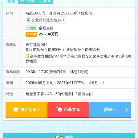
派遣
WEB登録・面接OK
時給1800円 月収例 252,000円+残業代
給与
交通費別途支給あり
全額支給
交通費
25～30万円
月収例
東京都新宿区
勤務地
都庁前駅から徒歩3分
/
新宿駅から徒歩10分
高等教育機関の発展で若者に多様な未来を実現☆有名♪通信教
育機関
09:30～17:30(実働7時間 休憩1時間)
勤務時間
2026年09月上旬～2027年01月下旬 ※9月～！
期間
履歴書不要
/
40～50代活躍中
/
服装自由
特徴
気になる！
応募する
詳細へ
未読