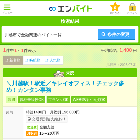
0
メニュー
気になる！
ログイン
検索結果
条件の変更
川越市で金融関連のバイト一覧
1
1,400
件中
1
～
1
件表示
平均時給:
円
新着順
時給順
人気順
掲載日：2026.07.31
未読
＼川越駅！駅近／キレイオフィス！チェック多
め！カンタン事務
派遣
職種未経験OK
ブランクOK
WEB登録・面接OK
時給1400円 月収例 196,000円
給与
交通費別途支給あり
全額支給
交通費
15～20万円
月収例