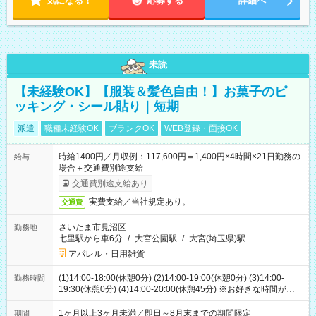
気になる！
応募する
詳細へ
未読
【未経験OK】【服装＆髪色自由！】お菓子のピ
ッキング・シール貼り｜短期
派遣
職種未経験OK
ブランクOK
WEB登録・面接OK
時給1400円／月収例：117,600円＝1,400円×4時間×21日勤務の
給与
場合＋交通費別途支給
交通費別途支給あり
実費支給／当社規定あり。
交通費
さいたま市見沼区
勤務地
七里駅から車6分
/
大宮公園駅
/
大宮(埼玉県)駅
アパレル・日用雑貨
(1)14:00-18:00(休憩0分) (2)14:00-19:00(休憩0分) (3)14:00-
勤務時間
19:30(休憩0分) (4)14:00-20:00(休憩45分) ※お好きな時間が選べ
ます
1ヶ月以上3ヶ月未満／即日～8月末までの期間限定
期間