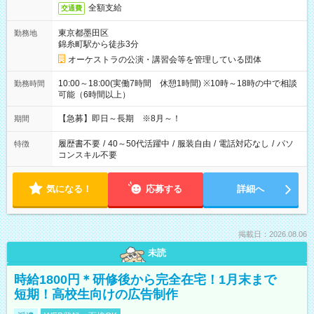
全額支給
交通費
東京都墨田区
勤務地
錦糸町駅から徒歩3分
オーケストラの公演・講習会等を管理している団体
10:00～18:00(実働7時間 休憩1時間) ※10時～18時の中で相談
勤務時間
可能（6時間以上）
【急募】即日～長期 ※8月～！
期間
履歴書不要
/
40～50代活躍中
/
服装自由
/
電話対応なし
/
パソ
特徴
コンスキル不要
気になる！
応募する
詳細へ
掲載日：2026.08.06
未読
時給1800円＊研修後から完全在宅！1月末まで
短期！高校生向けの広告制作