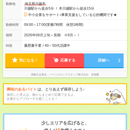
埼玉県川越市
勤務地
川越駅から徒歩5分
/
本川越駅から徒歩15分
中小企業をサポート♪事業支援をしている公的機関です★
09:00～17:00(実働7時間 休憩1時間)
勤務時間
2026年09月上旬～長期 ※9月～！
期間
履歴書不要
/
40～50代活躍中
特徴
気になる！
応募する
詳細へ
掲載元企業名
パーソルテンプスタッフ株式会社 首都圏
興味のあるバイト
は、とりあえず保存しよう♪
保存した求人は、後からまとめて応募できるよ。
企業からアプローチが届くことも！
少しエリアを広げると、