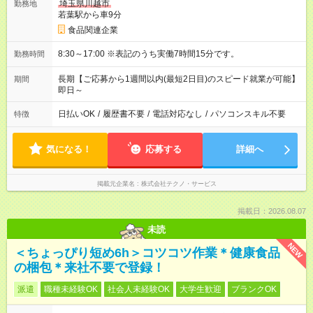
埼玉県川越市
勤務地
若葉駅から車9分
食品関連企業
8:30～17:00 ※表記のうち実働7時間15分です。
勤務時間
長期【ご応募から1週間以内(最短2日目)のスピード就業が可能】
期間
即日～
日払いOK
/
履歴書不要
/
電話対応なし
/
パソコンスキル不要
特徴
気になる！
応募する
詳細へ
掲載元企業名
株式会社テクノ・サービス
掲載日：2026.08.07
未読
NEW
＜ちょっぴり短め6h＞コツコツ作業＊健康食品
の梱包＊来社不要で登録！
派遣
職種未経験OK
社会人未経験OK
大学生歓迎
ブランクOK