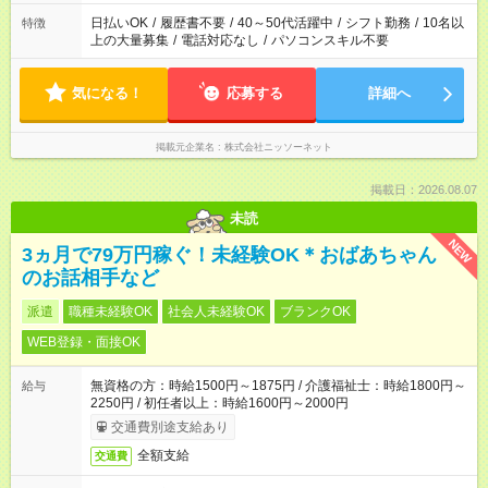
日払いOK
/
履歴書不要
/
40～50代活躍中
/
シフト勤務
/
10名以
特徴
上の大量募集
/
電話対応なし
/
パソコンスキル不要
気になる！
応募する
詳細へ
掲載元企業名
株式会社ニッソーネット
掲載日：2026.08.07
未読
NEW
3ヵ月で79万円稼ぐ！未経験OK＊おばあちゃん
のお話相手など
派遣
職種未経験OK
社会人未経験OK
ブランクOK
WEB登録・面接OK
無資格の方：時給1500円～1875円 / 介護福祉士：時給1800円～
給与
2250円 / 初任者以上：時給1600円～2000円
交通費別途支給あり
全額支給
交通費