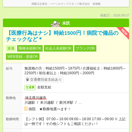
掲載元企業名
パーソルテンプスタッフ株式会社 首都圏
掲載日：2026.08.07
未読
NEW
【医療行為はナシ】時給1500円！病院で備品の
チェックなど＊
派遣
職種未経験OK
社会人未経験OK
ブランクOK
WEB登録・面接OK
無資格の方：時給1500円～1875円 / 介護福祉士：時給1800円～
給与
2250円 / 初任者以上：時給1600円～2000円
交通費別途支給あり
全額支給
交通費
埼玉県川越市
勤務地
川越駅
/
本川越駅
/
新河岸駅
/
…
病院 ★勤務地選べます！
【シフト例】 07:00～16:00 09:00～18:00 17:00～09:00 ※ 上記
勤務時間
は一例です！その他シフトもご相談ください！