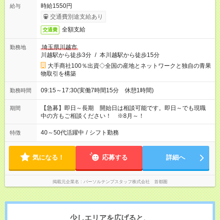
時給1550円
給与
交通費別途支給あり
全額支給
交通費
埼玉県川越市
勤務地
川越駅から徒歩3分
/
本川越駅から徒歩15分
大手商社100％出資◇全国の産地とネットワークと独自の青果
物取引を構築
09:15～17:30(実働7時間15分 休憩1時間)
勤務時間
【急募】即日～長期 開始日は相談可能です。即日～でも現職
期間
中の方もご相談ください！ ※8月～！
40～50代活躍中
/
シフト勤務
特徴
気になる！
応募する
詳細へ
掲載元企業名
パーソルテンプスタッフ株式会社 首都圏
少しエリアを広げると、