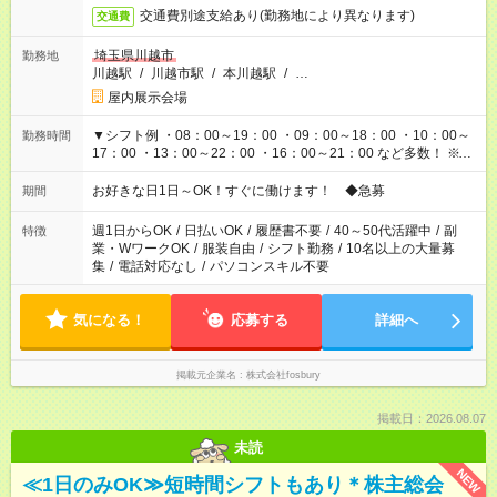
交通費別途支給あり(勤務地により異なります)
交通費
埼玉県川越市
勤務地
川越駅
/
川越市駅
/
本川越駅
/
…
屋内展示会場
▼シフト例 ・08：00～19：00 ・09：00～18：00 ・10：00～
勤務時間
17：00 ・13：00～22：00 ・16：00～21：00 など多数！ ※お
仕事により勤務時間が異なります
お好きな日1日～OK！すぐに働けます！ ◆急募
期間
週1日からOK
/
日払いOK
/
履歴書不要
/
40～50代活躍中
/
副
特徴
業・WワークOK
/
服装自由
/
シフト勤務
/
10名以上の大量募
集
/
電話対応なし
/
パソコンスキル不要
気になる！
応募する
詳細へ
掲載元企業名
株式会社fosbury
掲載日：2026.08.07
未読
NEW
≪1日のみOK≫短時間シフトもあり＊株主総会