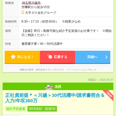
埼玉県川越市
勤務地
笠幡駅から徒歩15分
大手ガス会社グループ
8:30～17:15（休憩:60分） ※残業少なめ
勤務時間
【急募】即日～勤務可能な紹介予定派遣のお仕事です！ ※開始
期間
日ご相談ください！
履歴書不要
/
40～50代活躍中
特徴
気になる！
応募する
詳細へ
掲載元企業名
株式会社スタッフサービス ＩＴソリューションブロック
掲載日：2026.08.07
未読
NEW
正社員前提＊＜川越＞30代活躍中/請求書照合＆
入力/年収360万
紹介予定派遣
WEB登録・面接OK