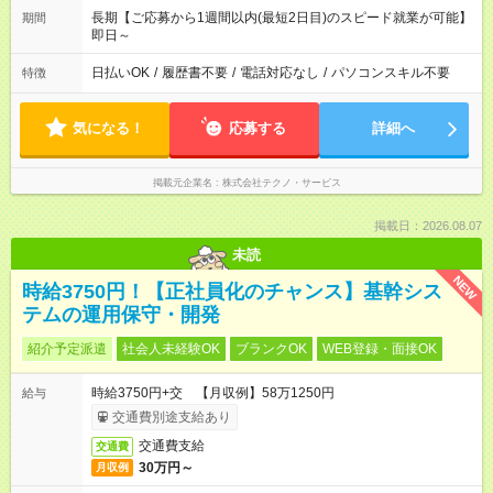
長期【ご応募から1週間以内(最短2日目)のスピード就業が可能】
期間
即日～
日払いOK
/
履歴書不要
/
電話対応なし
/
パソコンスキル不要
特徴
気になる！
応募する
詳細へ
掲載元企業名
株式会社テクノ・サービス
掲載日：2026.08.07
未読
NEW
時給3750円！【正社員化のチャンス】基幹シス
テムの運用保守・開発
紹介予定派遣
社会人未経験OK
ブランクOK
WEB登録・面接OK
時給3750円+交 【月収例】58万1250円
給与
交通費別途支給あり
交通費支給
交通費
30万円～
月収例