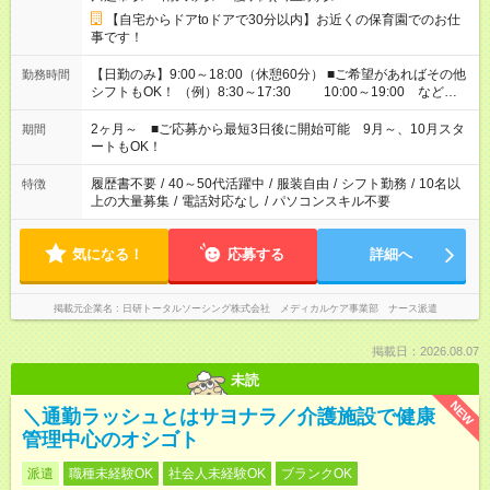
【自宅からドアtoドアで30分以内】お近くの保育園でのお仕
事です！
【日勤のみ】9:00～18:00（休憩60分） ■ご希望があればその他
勤務時間
シフトもOK！ （例）8:30～17:30 10:00～19:00 など
「家族とお休みを合わせたい」 「余裕を持って夕飯の準備がし
たい」 「できれば残業はしたくない」 など、ご希望があれば教
2ヶ月～ ■ご応募から最短3日後に開始可能 9月～、10月スタ
期間
えてくださいね。 ※Wワーク希望の方へ 今ご覧のお仕事で希望
ートもOK！
する勤務時間と、もう1つのお仕事の勤務時間。 合計で週40時
間を超える場合は応募できません
履歴書不要
/
40～50代活躍中
/
服装自由
/
シフト勤務
/
10名以
特徴
上の大量募集
/
電話対応なし
/
パソコンスキル不要
気になる！
応募する
詳細へ
掲載元企業名
日研トータルソーシング株式会社 メディカルケア事業部 ナース派遣
掲載日：2026.08.07
未読
NEW
＼通勤ラッシュとはサヨナラ／介護施設で健康
管理中心のオシゴト
派遣
職種未経験OK
社会人未経験OK
ブランクOK