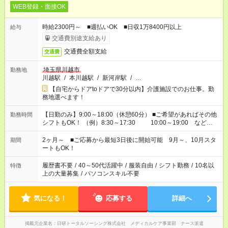
WEB登録・面接OK
時給2300円～ ■週払いOK ■日収1万8400円以上
給与
交通費別途支給あり
交通費全額支給
交通費
埼玉県川越市
勤務地
川越駅
/
本川越駅
/
新河岸駅
/
…
【自宅からドアtoドアで30分以内】介護施設でのお仕事。勤
務地選べます！
【日勤のみ】9:00～18:00（休憩60分） ■ご希望があればその他
勤務時間
シフトもOK！ （例）8:30～17:30 10:00～19:00 など
「家族とお休みを合わせたい」 「余裕を持って夕飯の準備がし
たい」 「できれば残業はしたくない」 など、ご希望があれば教
2ヶ月～ ■ご応募から最短3日後に開始可能 9月～、10月スタ
期間
えてくださいね。 ※Wワーク希望の方へ 今ご覧のお仕事で希望
ートもOK！
する勤務時間と、もう1つのお仕事の勤務時間。 合計で週40時
間を超える場合は応募できません
履歴書不要
/
40～50代活躍中
/
服装自由
/
シフト勤務
/
10名以
特徴
上の大量募集
/
パソコンスキル不要
気になる！
応募する
詳細へ
掲載元企業名
日研トータルソーシング株式会社 メディカルケア事業部 ナース派遣