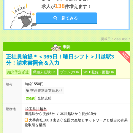
138
求人が
件増えます！
見てみる
掲載日：2026.08.07
未読
NEW
正社員前提＊＜365日！曜日シフト＞川越駅3
分！請求書照合＆入力
紹介予定派遣
職種未経験OK
ブランクOK
WEB登録・面接OK
時給1550円
給与
交通費別途支給あり
全額支給
交通費
埼玉県川越市
勤務地
川越駅から徒歩3分
/
本川越駅から徒歩15分
大手商社100％出資◇全国の産地とネットワークと独自の青果
物取引を構築