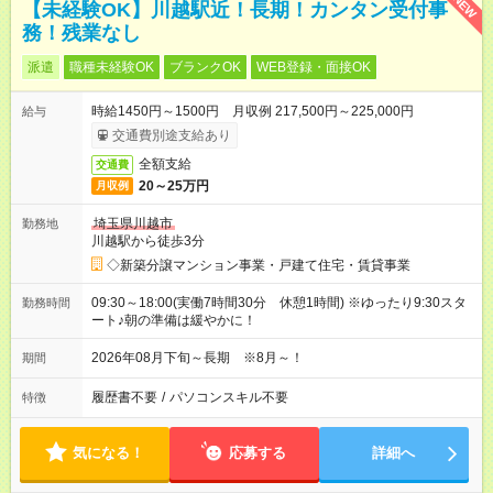
NEW
【未経験OK】川越駅近！長期！カンタン受付事
務！残業なし
派遣
職種未経験OK
ブランクOK
WEB登録・面接OK
時給1450円～1500円 月収例 217,500円～225,000円
給与
交通費別途支給あり
全額支給
交通費
20～25万円
月収例
埼玉県川越市
勤務地
川越駅から徒歩3分
◇新築分譲マンション事業・戸建て住宅・賃貸事業
09:30～18:00(実働7時間30分 休憩1時間) ※ゆったり9:30スタ
勤務時間
ート♪朝の準備は緩やかに！
2026年08月下旬～長期 ※8月～！
期間
履歴書不要
/
パソコンスキル不要
特徴
気になる！
応募する
詳細へ