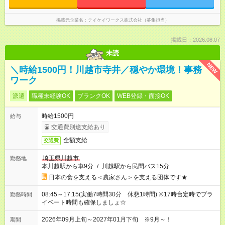
掲載元企業名
テイケイワークス株式会社（募集担当）
掲載日：2026.08.07
未読
NEW
＼時給1500円！川越市寺井／穏やか環境！事務
ワーク
派遣
職種未経験OK
ブランクOK
WEB登録・面接OK
時給1500円
給与
交通費別途支給あり
全額支給
交通費
埼玉県川越市
勤務地
本川越駅から車9分
/
川越駅から民間バス15分
日本の食を支える＜農家さん＞を支える団体です★
08:45～17:15(実働7時間30分 休憩1時間) ※17時台定時でプラ
勤務時間
イベート時間も確保しましょ☆
2026年09月上旬～2027年01月下旬 ※9月～！
期間