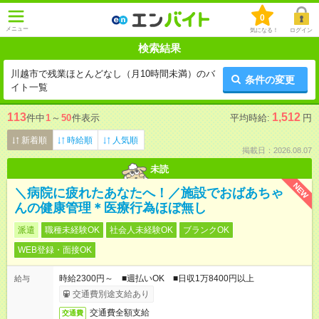
0
メニュー
気になる！
ログイン
検索結果
川越市で残業ほとんどなし（月10時間未満）のバ
条件の変更
イト一覧
113
1,512
件中
1
～
50
件表示
平均時給:
円
新着順
時給順
人気順
掲載日：2026.08.07
未読
NEW
＼病院に疲れたあなたへ！／施設でおばあちゃ
んの健康管理＊医療行為ほぼ無し
派遣
職種未経験OK
社会人未経験OK
ブランクOK
WEB登録・面接OK
時給2300円～ ■週払いOK ■日収1万8400円以上
給与
交通費別途支給あり
交通費全額支給
交通費