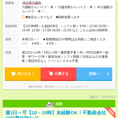
埼玉県川越市
勤務地
川越駅からバイク・車
/
川越市駅からバイク・車
/
本川越駅か
らバイク・車
/
…
■物流センターなど ■勤務地選べます
【1日3時間～も相談OK!】 ＜シフト例＞ 9:00～12:00 10:00～
勤務時間
15:00 12:00～17:00 18:00～21:00 など こちら以外の時間帯も
お気軽にご相談ください！
単発1日～！ ★勤務開始日や期間はお気軽にご相談くださ
期間
い！ ＃8月～ ＃9月～
週1日からOK
/
日払いOK
/
履歴書不要
/
40～50代活躍中
/
副
特徴
業・WワークOK
/
服装自由
/
シフト勤務
/
10名以上の大量募
集
/
電話対応なし
/
パソコンスキル不要
気になる！
応募する
詳細へ
掲載元企業名
株式会社バイトレ（キャムコムグループ）
掲載日：2026.08.07
未読
NEW
週3日～可【10－15時】未経験OK！不動産会社