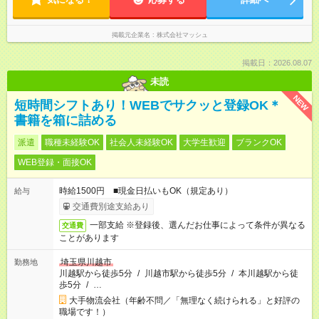
掲載元企業名
株式会社マッシュ
掲載日：2026.08.07
未読
NEW
短時間シフトあり！WEBでサクッと登録OK＊
書籍を箱に詰める
派遣
職種未経験OK
社会人未経験OK
大学生歓迎
ブランクOK
WEB登録・面接OK
時給1500円 ■現金日払いもOK（規定あり）
給与
交通費別途支給あり
一部支給 ※登録後、選んだお仕事によって条件が異なる
交通費
ことがあります
埼玉県川越市
勤務地
川越駅から徒歩5分
/
川越市駅から徒歩5分
/
本川越駅から徒
歩5分
/
…
大手物流会社（年齢不問／「無理なく続けられる」と好評の
職場です！）