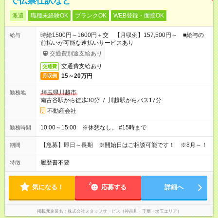
で伝票仕訳など
派遣
職種未経験OK
ブランクOK
WEB登録・面接OK
時給1500円～1600円＋交 【月収例】157,500円～ ■給与の
給与
前払いが可能な速払いサービスあり
交通費別途支給あり
交通費支給あり
交通費
15～20万円
月収例
埼玉県川越市
勤務地
南古谷駅から徒歩30分
/
川越駅からバス17分
不動産会社
10:00～15:00 ※休憩なし。 #15時まで
勤務時間
【急募】即日～長期 ※開始日はご相談可能です！ ※8月～！
期間
履歴書不要
特徴
気になる！
応募する
詳細へ
掲載元企業名
株式会社スタッフサービス（神奈川・千葉・埼玉エリア）