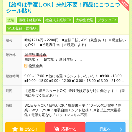
NEW
【給料は手渡しOK】来社不要！商品にこつこつ
シール貼り
派遣
職種未経験OK
社会人未経験OK
大学生歓迎
ブランクOK
WEB登録・面接OK
時給1214円～2200円 ■全額日払いOK（規定あり）※現金払い
給与
もOK！ ■初勤務手当（※規定による）
埼玉県川越市
勤務地
川越駅
/
川越市駅
/
新河岸駅
/
…
物流企業
9:00～17:00 ▼他にも選べるシフトいろいろ！ ■9:00～18:00
勤務時間
■10:00～18:00 ■9:00～12:00 ■13:00～18:00 ■13:00～21:00
■22:00～翌6:00 など あなたの希望を教えてください！
【急募＊即日スタートOK】登録後は好きな時に働けます！（業
期間
法に基づく規定あり）
週1日からOK
/
日払いOK
/
履歴書不要
/
40～50代活躍中
/
副
特徴
業・WワークOK
/
服装自由
/
シフト勤務
/
10名以上の大量募
集
/
電話対応なし
/
パソコンスキル不要
気になる！
応募する
詳細へ