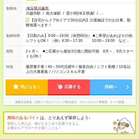
埼玉県川越市
勤務地
川越市駅
/
南大塚駅
/
霞ケ関(埼玉県)駅
/
…
【自宅からドアtoドアで30分以内】介護施設でのお仕事。勤
務地選べます！
【日勤のみ】9:00～18:00（休憩60分） ■ご希望があればその他
勤務時間
シフトもOK！ （例）8:30～17:30 10:00～19:00 など
「家族とお休みを合わせたい」 「できれば残業はしたくない」
など、あなたのご希望に沿ったお仕事をご紹介します！ ※Wワ
2ヶ月～ ■ご応募から最短3日後に開始可能 8月～、9月スター
期間
ーク希望の方へ 今ご覧のお仕事で希望する勤務時間と、もう1つ
トもOK！
のお仕事の勤務時間。 合計で週40時間を超える場合は応募でき
ません
履歴書不要
/
40～50代活躍中
/
服装自由
/
シフト勤務
/
10名以
特徴
上の大量募集
/
パソコンスキル不要
気になる！
応募する
詳細へ
掲載元企業名
日研トータルソーシング株式会社 メディカルケア事業部 ナース派遣
興味のあるバイト
は、とりあえず保存しよう♪
保存した求人は、後からまとめて応募できるよ。
企業からアプローチが届くことも！