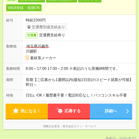
WEB登録・面接OK
時給1500円
給与
交通費別途支給あり
交通費支給有り
交通費
埼玉県川越市
勤務地
川越駅
素材系メーカー
8:00～17:00 17:00～2:00 ※表記のうち実働8時間です。
勤務時間
長期【ご応募から1週間以内(最短2日目)のスピード就業が可能】
期間
即日～
日払いOK
/
履歴書不要
/
電話対応なし
/
パソコンスキル不要
特徴
気になる！
応募する
詳細へ
掲載元企業名
株式会社テクノ・サービス
掲載日：2026.08.07