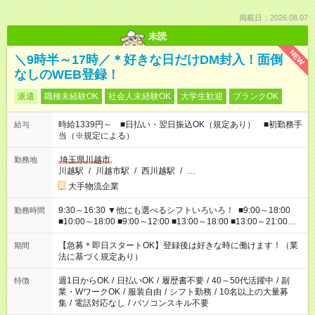
掲載日：2026.08.07
未読
NEW
＼9時半～17時／＊好きな日だけDM封入！面倒
なしのWEB登録！
派遣
職種未経験OK
社会人未経験OK
大学生歓迎
ブランクOK
時給1339円～ ■日払い・翌日振込OK（規定あり） ■初勤務手
給与
当（※規定による）
埼玉県川越市
勤務地
川越駅
/
川越市駅
/
西川越駅
/
…
大手物流企業
9:30～16:30 ▼他にも選べるシフトいろいろ！ ■9:00～18:00
勤務時間
■10:00～18:00 ■9:00～12:00 ■13:00～18:00 ■13:00～21:00
■22:00～翌6:00 など あなたの希望を教えてください！
【急募＊即日スタートOK】登録後は好きな時に働けます！（業
期間
法に基づく規定あり）
週1日からOK
/
日払いOK
/
履歴書不要
/
40～50代活躍中
/
副
特徴
業・WワークOK
/
服装自由
/
シフト勤務
/
10名以上の大量募
集
/
電話対応なし
/
パソコンスキル不要