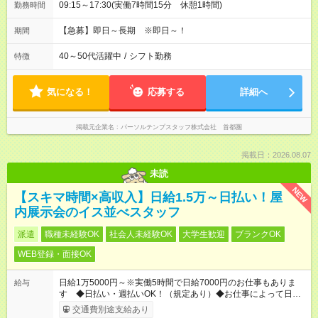
09:15～17:30(実働7時間15分 休憩1時間)
勤務時間
【急募】即日～長期 ※即日～！
期間
40～50代活躍中
/
シフト勤務
特徴
気になる！
応募する
詳細へ
掲載元企業名
パーソルテンプスタッフ株式会社 首都圏
掲載日：2026.08.07
未読
NEW
【スキマ時間×高収入】日給1.5万～日払い！屋
内展示会のイス並べスタッフ
派遣
職種未経験OK
社会人未経験OK
大学生歓迎
ブランクOK
WEB登録・面接OK
日給1万5000円～※実働5時間で日給7000円のお仕事もありま
給与
す ◆日払い・週払いOK！（規定あり）◆お仕事によって日給も
異なります
交通費別途支給あり