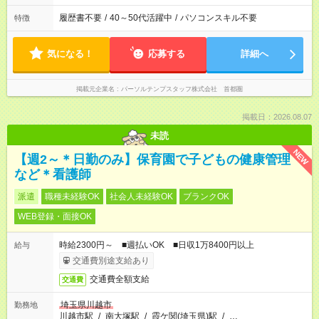
履歴書不要
/
40～50代活躍中
/
パソコンスキル不要
特徴
気になる！
応募する
詳細へ
掲載元企業名
パーソルテンプスタッフ株式会社 首都圏
掲載日：2026.08.07
未読
NEW
【週2～＊日勤のみ】保育園で子どもの健康管理
など＊看護師
派遣
職種未経験OK
社会人未経験OK
ブランクOK
WEB登録・面接OK
時給2300円～ ■週払いOK ■日収1万8400円以上
給与
交通費別途支給あり
交通費全額支給
交通費
埼玉県川越市
勤務地
川越市駅
/
南大塚駅
/
霞ケ関(埼玉県)駅
/
…