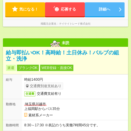
気になる！
応募する
詳細へ
掲載元企業名
テイケイトレード株式会社
未読
給与即払いOK！高時給！土日休み！バルブの組
立・洗浄
派遣
ブランクOK
WEB登録・面接OK
時給1400円
給与
交通費別途支給あり
交通費支給有り
交通費
埼玉県川越市
勤務地
上福岡駅からバス35分
素材系メーカー
8:30～17:30 ※表記のうち実働7時間45分です。
勤務時間