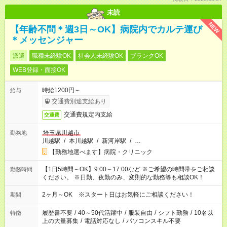
未読
NEW
【年齢不問＊週3日～OK】病院内でカルテ運び
＊メッセンジャー
派遣
職種未経験OK
社会人未経験OK
ブランクOK
WEB登録・面接OK
時給1200円～
給与
交通費別途支給あり
交通費規定内支給
交通費
埼玉県川越市
勤務地
川越駅
/
本川越駅
/
新河岸駅
/
…
【勤務地選べます】病院・クリニック
【1日5時間～OK】9:00～17:00など ※ご希望の時間帯をご相談
勤務時間
ください。 ※日勤、夜勤のみ、変則的な勤務等も相談OK！
2ヶ月～OK ※スタート日はお気軽にご相談ください！
期間
履歴書不要
/
40～50代活躍中
/
服装自由
/
シフト勤務
/
10名以
特徴
上の大量募集
/
電話対応なし
/
パソコンスキル不要