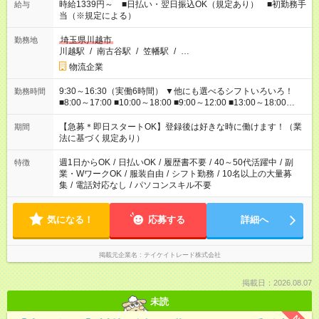
時給1339円～ ■日払い・翌日振込OK（規定あり） ■初勤務手
給与
当（※規定による）
埼玉県川越市
勤務地
川越駅
/
南古谷駅
/
笠幡駅
/
…
物流企業
9:30～16:30（実働6時間） ▼他にも選べるシフトいろいろ！
勤務時間
■8:00～17:00 ■10:00～18:00 ■9:00～12:00 ■13:00～18:00
■13:00～21:00 ■22:00～翌6:00 など あなたの希望を教えてく
ださい！
【急募＊即日スタートOK】登録後は好きな時に働けます！（業
期間
法に基づく規定あり）
週1日からOK
/
日払いOK
/
履歴書不要
/
40～50代活躍中
/
副
特徴
業・WワークOK
/
服装自由
/
シフト勤務
/
10名以上の大量募
集
/
電話対応なし
/
パソコンスキル不要
気になる！
応募する
詳細へ
掲載元企業名
テイケイトレード株式会社
掲載日：2026.08.07
未読