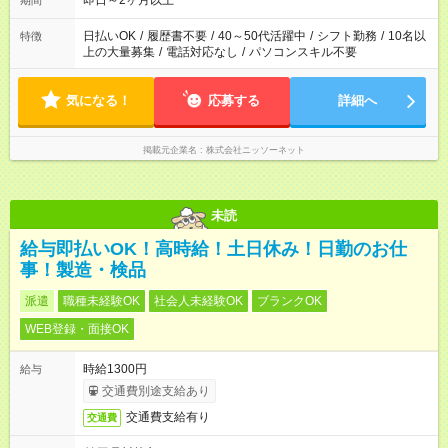
即日～2ヶ月以上
期間
日払いOK
/
履歴書不要
/
40～50代活躍中
/
シフト勤務
/
10名以
特徴
上の大量募集
/
電話対応なし
/
パソコンスキル不要
気になる！
応募する
詳細へ
掲載元企業名
株式会社ニッソーネット
未読
給与即払いOK！高時給！土日休み！日勤のお仕
事！製造・検品
派遣
職種未経験OK
社会人未経験OK
ブランクOK
WEB登録・面接OK
時給1300円
給与
交通費別途支給あり
交通費支給有り
交通費