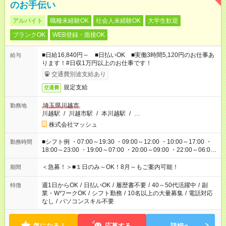
のお手伝い
アルバイト
職種未経験OK
社会人未経験OK
大学生歓迎
ブランクOK
WEB登録・面接OK
■日給16,840円～ ■日払いOK ■実働3時間5,120円のお仕事あ
給与
ります！#日収1万円以上のお仕事です！
交通費別途支給あり
規定支給
交通費
埼玉県川越市
勤務地
川越駅
/
川越市駅
/
本川越駅
/
…
株式会社マッシュ
■シフト例 ・07:00～19:30 ・09:00～12:00 ・10:00～17:00 ・
勤務時間
18:00～23:00 ・19:00～07:00 ・20:00～09:00 ・22:00～06:00
etc ★最短で3時間で5,120円のお仕事から 15時間で2万円近く稼
げるお仕事も！ ご希望のお時間に合わせてご紹介！ ※シフトは
＜急募！＞■１日のみ～OK！8月～もご案内可能！
期間
現場によって異なります。 ※勿論、休憩時間はあるのでご安心
ください！
週1日からOK
/
日払いOK
/
履歴書不要
/
40～50代活躍中
/
副
特徴
業・WワークOK
/
シフト勤務
/
10名以上の大量募集
/
電話対応
なし
/
パソコンスキル不要
気になる！
応募する
詳細へ