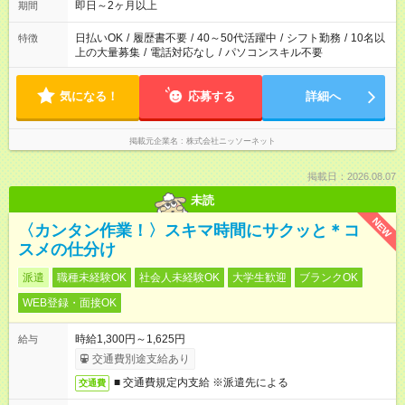
即日～2ヶ月以上
期間
日払いOK
/
履歴書不要
/
40～50代活躍中
/
シフト勤務
/
10名以
特徴
上の大量募集
/
電話対応なし
/
パソコンスキル不要
気になる！
応募する
詳細へ
掲載元企業名
株式会社ニッソーネット
掲載日：2026.08.07
未読
NEW
〈カンタン作業！〉スキマ時間にサクッと＊コ
スメの仕分け
派遣
職種未経験OK
社会人未経験OK
大学生歓迎
ブランクOK
WEB登録・面接OK
時給1,300円～1,625円
給与
交通費別途支給あり
■ 交通費規定内支給 ※派遣先による
交通費