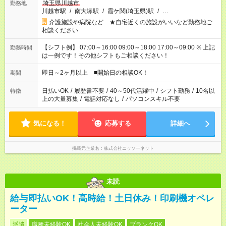
埼玉県川越市
勤務地
川越市駅
/
南大塚駅
/
霞ケ関(埼玉県)駅
/
…
介護施設や病院など ★自宅近くの施設がいいなど勤務地ご
相談ください
【シフト例】 07:00～16:00 09:00～18:00 17:00～09:00 ※ 上記
勤務時間
は一例です！その他シフトもご相談ください！
即日～2ヶ月以上 ■開始日の相談OK！
期間
日払いOK
/
履歴書不要
/
40～50代活躍中
/
シフト勤務
/
10名以
特徴
上の大量募集
/
電話対応なし
/
パソコンスキル不要
気になる！
応募する
詳細へ
掲載元企業名
株式会社ニッソーネット
未読
給与即払いOK！高時給！土日休み！印刷機オペレ
ーター
派遣
職種未経験OK
社会人未経験OK
ブランクOK