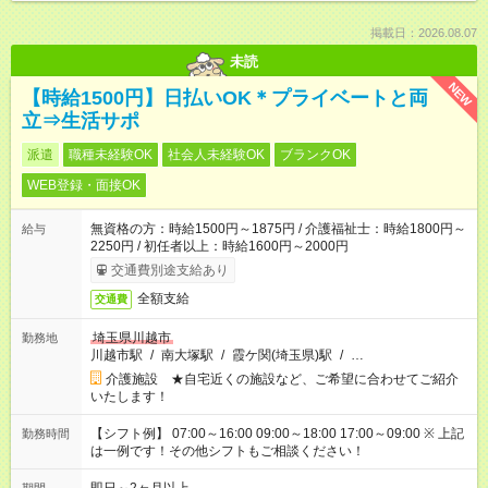
掲載日：2026.08.07
未読
NEW
【時給1500円】日払いOK＊プライベートと両
立⇒生活サポ
派遣
職種未経験OK
社会人未経験OK
ブランクOK
WEB登録・面接OK
無資格の方：時給1500円～1875円 / 介護福祉士：時給1800円～
給与
2250円 / 初任者以上：時給1600円～2000円
交通費別途支給あり
全額支給
交通費
埼玉県川越市
勤務地
川越市駅
/
南大塚駅
/
霞ケ関(埼玉県)駅
/
…
介護施設 ★自宅近くの施設など、ご希望に合わせてご紹介
いたします！
【シフト例】 07:00～16:00 09:00～18:00 17:00～09:00 ※ 上記
勤務時間
は一例です！その他シフトもご相談ください！