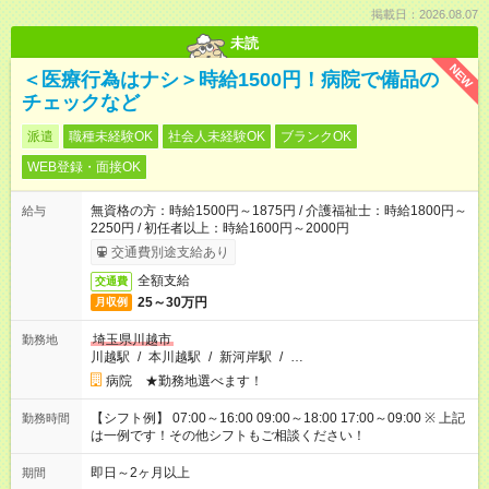
掲載日：2026.08.07
未読
NEW
＜医療行為はナシ＞時給1500円！病院で備品の
チェックなど
派遣
職種未経験OK
社会人未経験OK
ブランクOK
WEB登録・面接OK
無資格の方：時給1500円～1875円 / 介護福祉士：時給1800円～
給与
2250円 / 初任者以上：時給1600円～2000円
交通費別途支給あり
全額支給
交通費
25～30万円
月収例
埼玉県川越市
勤務地
川越駅
/
本川越駅
/
新河岸駅
/
…
病院 ★勤務地選べます！
【シフト例】 07:00～16:00 09:00～18:00 17:00～09:00 ※ 上記
勤務時間
は一例です！その他シフトもご相談ください！
即日～2ヶ月以上
期間