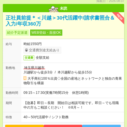
掲載日：2026.08.07
未読
NEW
正社員前提＊＜川越＞30代活躍中/請求書照合＆
入力/年収360万
紹介予定派遣
WEB登録・面接OK
時給1550円
給与
交通費別途支給あり
全額支給
交通費
埼玉県川越市
勤務地
川越駅から徒歩3分
/
本川越駅から徒歩15分
大手商社100％出資◇全国の産地とネットワークと独自の青果
物取引を構築
09:15～17:30(実働7時間15分 休憩1時間)
勤務時間
【急募】即日～長期 開始日は相談可能です。即日～でも現職
期間
中の方もご相談ください！ ※8月～！
40～50代活躍中
/
シフト勤務
特徴