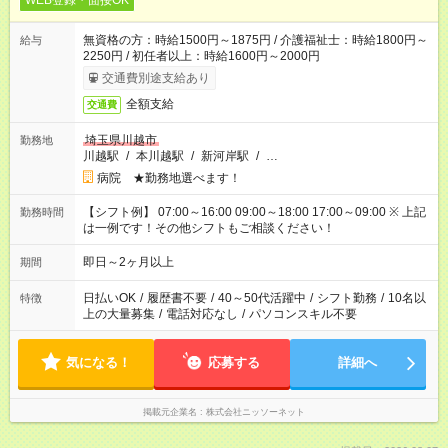
WEB登録・面接OK
無資格の方：時給1500円～1875円 / 介護福祉士：時給1800円～
給与
2250円 / 初任者以上：時給1600円～2000円
交通費別途支給あり
全額支給
交通費
埼玉県川越市
勤務地
川越駅
/
本川越駅
/
新河岸駅
/
…
病院 ★勤務地選べます！
【シフト例】 07:00～16:00 09:00～18:00 17:00～09:00 ※ 上記
勤務時間
は一例です！その他シフトもご相談ください！
即日～2ヶ月以上
期間
日払いOK
/
履歴書不要
/
40～50代活躍中
/
シフト勤務
/
10名以
特徴
上の大量募集
/
電話対応なし
/
パソコンスキル不要
気になる！
応募する
詳細へ
掲載元企業名
株式会社ニッソーネット