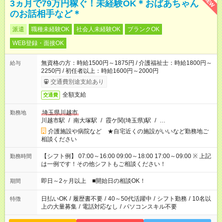
NEW
3ヵ月で79万円稼ぐ！未経験OK＊おばあちゃん
のお話相手など＊
派遣
職種未経験OK
社会人未経験OK
ブランクOK
WEB登録・面接OK
無資格の方：時給1500円～1875円 / 介護福祉士：時給1800円～
給与
2250円 / 初任者以上：時給1600円～2000円
交通費別途支給あり
全額支給
交通費
埼玉県川越市
勤務地
川越市駅
/
南大塚駅
/
霞ケ関(埼玉県)駅
/
…
介護施設や病院など ★自宅近くの施設がいいなど勤務地ご
相談ください
【シフト例】 07:00～16:00 09:00～18:00 17:00～09:00 ※ 上記
勤務時間
は一例です！その他シフトもご相談ください！
即日～2ヶ月以上 ■開始日の相談OK！
期間
日払いOK
/
履歴書不要
/
40～50代活躍中
/
シフト勤務
/
10名以
特徴
上の大量募集
/
電話対応なし
/
パソコンスキル不要