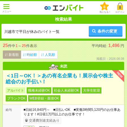
0
メニュー
気になる！
ログイン
検索結果
条件の変更
川越市で平日が休みのバイト一覧
25
1,496
件中
1
～
25
件表示
平均時給:
円
新着順
時給順
人気順
掲載日：2026.08.08
未読
NEW
＜1日～OK！＞あの有名企業も！展示会や株主
総会のお手伝い！
アルバイト
職種未経験OK
社会人未経験OK
大学生歓迎
ブランクOK
WEB登録・面接OK
■日給16,840円～ ■日払いOK ■実働3時間5,120円のお仕事あ
給与
ります！#日収1万円以上のお仕事です！
交通費別途支給あり