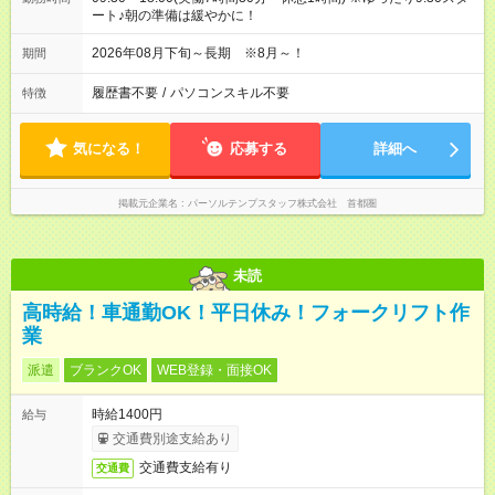
ート♪朝の準備は緩やかに！
2026年08月下旬～長期 ※8月～！
期間
履歴書不要
/
パソコンスキル不要
特徴
気になる！
応募する
詳細へ
掲載元企業名
パーソルテンプスタッフ株式会社 首都圏
未読
高時給！車通勤OK！平日休み！フォークリフト作
業
派遣
ブランクOK
WEB登録・面接OK
時給1400円
給与
交通費別途支給あり
交通費支給有り
交通費