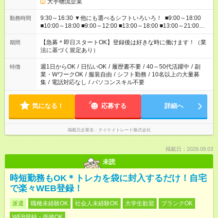
大手物流企業
9:30～16:30 ▼他にも選べるシフトいろいろ！ ■9:00～18:00
勤務時間
■10:00～18:00 ■9:00～12:00 ■13:00～18:00 ■13:00～21:00
■22:00～翌6:00 など あなたの希望を教えてください！
【急募＊即日スタートOK】登録後は好きな時に働けます！（業
期間
法に基づく規定あり）
週1日からOK
/
日払いOK
/
履歴書不要
/
40～50代活躍中
/
副
特徴
業・WワークOK
/
服装自由
/
シフト勤務
/
10名以上の大量募
集
/
電話対応なし
/
パソコンスキル不要
気になる！
応募する
詳細へ
掲載元企業名
テイケイトレード株式会社
掲載日：2026.08.03
未読
時短勤務もOK＊トレカを袋に封入するだけ！自宅
で楽々WEB登録！
派遣
職種未経験OK
社会人未経験OK
大学生歓迎
ブランクOK
WEB登録・面接OK