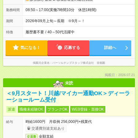
08:50～17:00(実働7時間10分 休憩1時間)
勤務時間
2026年09月上旬～長期 ※9月～！
期間
履歴書不要
/
40～50代活躍中
特徴
気になる！
応募する
詳細へ
掲載元企業名
パーソルテンプスタッフ株式会社 首都圏
掲載日：2026.07.21
未読
＜9月スタート！川越/マイカー通勤OK＞ディーラ
ーショールーム受付
派遣
職種未経験OK
ブランクOK
WEB登録・面接OK
時給1600円 月収例 256,000円+残業代
給与
交通費別途支給あり
全額支給
交通費