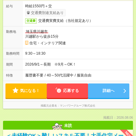
時給1550円＋交
給与
交通費別途支給あり
交通費実費支給（当社規定あり）
交通費
埼玉県川越市
勤務地
川越駅から徒歩15分
住宅・インテリア関連
9:30～18:30
勤務時間
2026/9/1～長期 ※9月～OK！
期間
履歴書不要
/
40～50代活躍中
/
服装自由
特徴
気になる！
応募する
詳細へ
掲載元企業名
マンパワーグループ株式会社
掲載日：2026.08.06
未読
NEW
＜未経験OK＞難しいスキル不要！大手住宅メー