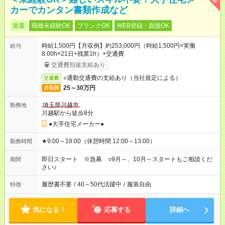
カーでカンタン書類作成など
派遣
職種未経験OK
ブランクOK
WEB登録・面接OK
時給1,500円【月収例】約253,000円（時給1,500円×実働
給与
8.00h×21日+残業1h）+交通費
交通費別途支給あり
○通勤交通費の支給あり（当社規定による）
交通費
25～30万円
月収例
埼玉県川越市
勤務地
川越駅から徒歩8分
●大手住宅メーカー●
★9:00～18:00（休憩時間 12:00～13:00）
勤務時間
即日スタート ※急募 ○9月～、10月～スタートもご相談くだ
期間
さい♪
履歴書不要
/
40～50代活躍中
/
服装自由
特徴
気になる！
応募する
詳細へ