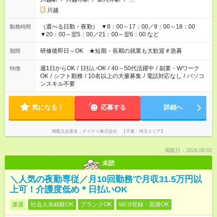
川越
（選べる日勤・夜勤） ▼8：00～17：00／9：00～18：00
勤務時間
▼20：00～翌5：00／21：00～翌6：00 など
研修後即日～OK ★短期・長期の就業も大歓迎＃急募
期間
週1日からOK
/
日払いOK
/
40～50代活躍中
/
副業・Wワーク
特徴
OK
/
シフト勤務
/
10名以上の大量募集
/
電話対応なし
/
パソコ
ンスキル不要
気になる！
応募する
詳細へ
掲載元企業名
テイケイ株式会社 【千葉・埼玉エリア】
掲載日：2026.08.02
未読
＼人気の夜勤専従／月10回勤務で月収31.5万円以
上可！介護度低め＊日払いOK
派遣
社会人未経験OK
ブランクOK
WEB登録・面接OK