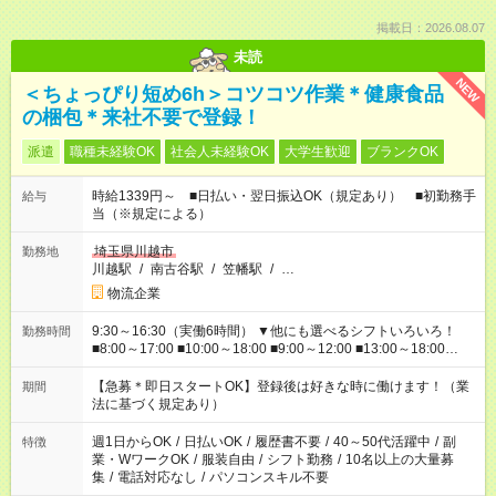
掲載日：2026.08.07
未読
NEW
＜ちょっぴり短め6h＞コツコツ作業＊健康食品
の梱包＊来社不要で登録！
派遣
職種未経験OK
社会人未経験OK
大学生歓迎
ブランクOK
時給1339円～ ■日払い・翌日振込OK（規定あり） ■初勤務手
給与
当（※規定による）
埼玉県川越市
勤務地
川越駅
/
南古谷駅
/
笠幡駅
/
…
物流企業
9:30～16:30（実働6時間） ▼他にも選べるシフトいろいろ！
勤務時間
■8:00～17:00 ■10:00～18:00 ■9:00～12:00 ■13:00～18:00
■13:00～21:00 ■22:00～翌6:00 など あなたの希望を教えてく
ださい！
【急募＊即日スタートOK】登録後は好きな時に働けます！（業
期間
法に基づく規定あり）
週1日からOK
/
日払いOK
/
履歴書不要
/
40～50代活躍中
/
副
特徴
業・WワークOK
/
服装自由
/
シフト勤務
/
10名以上の大量募
集
/
電話対応なし
/
パソコンスキル不要