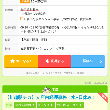
20～25万円
月収例
埼玉県川越市
勤務地
川越駅から徒歩3分
◇新築分譲マンション事業・戸建て住宅・賃貸事業
09:30～18:00(実働7時間30分 休憩1時間) ※ゆったり9:30スタ
勤務時間
ート♪朝の準備は緩やかに！
【急募】即日～長期
期間
履歴書不要
/
パソコンスキル不要
特徴
気になる！
応募する
詳細へ
掲載元企業名
パーソルテンプスタッフ株式会社 首都圏
掲載日：2026.08.06
未読
NEW
【川越駅チカ】支店内経理事務！水+日休み！
派遣
職種未経験OK
ブランクOK
WEB登録・面接OK