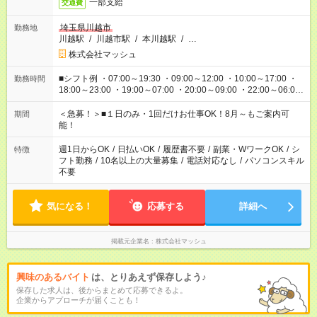
一部支給
交通費
埼玉県川越市
勤務地
川越駅
/
川越市駅
/
本川越駅
/
…
株式会社マッシュ
■シフト例 ・07:00～19:30 ・09:00～12:00 ・10:00～17:00 ・
勤務時間
18:00～23:00 ・19:00～07:00 ・20:00～09:00 ・22:00～06:00
etc ★最短で3時間で5,120円のお仕事から 15時間で2万円近く稼
げるお仕事も！ ご希望のお時間に合わせてご紹介！ ※シフトは
＜急募！＞■１日のみ・1回だけお仕事OK！8月～もご案内可
期間
現場によって異なります。 ※勿論、休憩時間はあるのでご安心
能！
ください！
週1日からOK
/
日払いOK
/
履歴書不要
/
副業・WワークOK
/
シ
特徴
フト勤務
/
10名以上の大量募集
/
電話対応なし
/
パソコンスキル
不要
気になる！
応募する
詳細へ
掲載元企業名
株式会社マッシュ
興味のあるバイト
は、とりあえず保存しよう♪
保存した求人は、後からまとめて応募できるよ。
企業からアプローチが届くことも！