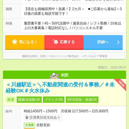
い」 「余裕を持って夕飯の準備がしたい」 「できれば残業はし
たくない」 など、ご希望を教えてくださいね。 ※Wワーク希望
【現在も積極採用中！急募！】2カ月～ ■ご応募から最短2～3
期間
の方へ 今ご覧のお仕事で希望する勤務時間と、もう1つのお仕事
日後の就業も相談可能です！
の勤務時間。 合計で週40時間を超える場合は応募できません。
履歴書不要
/
40～50代活躍中
/
服装自由
/
シフト勤務
/
10名以
特徴
上の大量募集
/
電話対応なし
/
パソコンスキル不要
気になる！
応募する
詳細へ
掲載元企業名
日研トータルソーシング株式会社 メディカルケア事業部
掲載日：2026.08.07
未読
NEW
＜川越駅近＞＼不動産関連の受付＆事務／＃未
経験OK＃火水休み
派遣
職種未経験OK
ブランクOK
WEB登録・面接OK
時給1450円～1500円 月収例 217,500円～225,000円
給与
交通費別途支給あり
全額支給
交通費