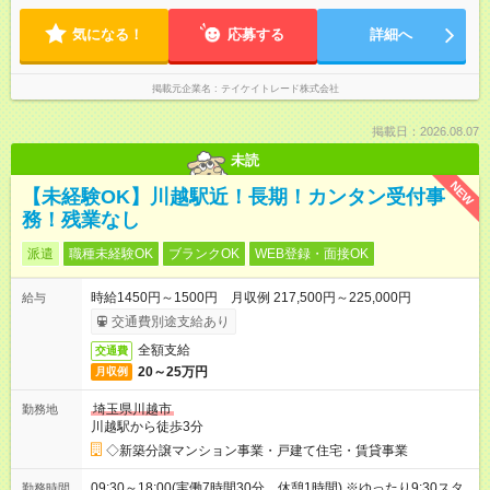
気になる！
応募する
詳細へ
掲載元企業名
テイケイトレード株式会社
掲載日：2026.08.07
未読
NEW
【未経験OK】川越駅近！長期！カンタン受付事
務！残業なし
派遣
職種未経験OK
ブランクOK
WEB登録・面接OK
時給1450円～1500円 月収例 217,500円～225,000円
給与
交通費別途支給あり
全額支給
交通費
20～25万円
月収例
埼玉県川越市
勤務地
川越駅から徒歩3分
◇新築分譲マンション事業・戸建て住宅・賃貸事業
09:30～18:00(実働7時間30分 休憩1時間) ※ゆったり9:30スタ
勤務時間