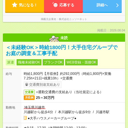
気になる！
応募する
詳細へ
掲載元企業名
株式会社ニッソーネット
掲載日：2026.08.04
未読
＜未経験OK＞時給1800円！大手住宅グループで
お庭の調査＆工事手配
派遣
職種未経験OK
ブランクOK
WEB登録・面接OK
時給1,800円【月収例】約292,000円（時給1,800円×実働
給与
7.25h×21日+残業10h）+交通費
交通費別途支給あり
○通勤交通費の支給あり（当社規定による）
交通費
25～30万円
月収例
埼玉県川越市
勤務地
川越駅から徒歩4分
/
本川越駅から徒歩9分
/
川越市駅
●大手ハウスメーカーグループ●