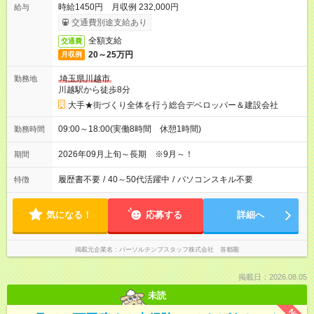
時給1450円 月収例 232,000円
給与
交通費別途支給あり
全額支給
交通費
20～25万円
月収例
埼玉県川越市
勤務地
川越駅から徒歩8分
大手★街づくり全体を行う総合デベロッパー＆建設会社
09:00～18:00(実働8時間 休憩1時間)
勤務時間
2026年09月上旬～長期 ※9月～！
期間
履歴書不要
/
40～50代活躍中
/
パソコンスキル不要
特徴
気になる！
応募する
詳細へ
掲載元企業名
パーソルテンプスタッフ株式会社 首都圏
掲載日：2026.08.05
未読