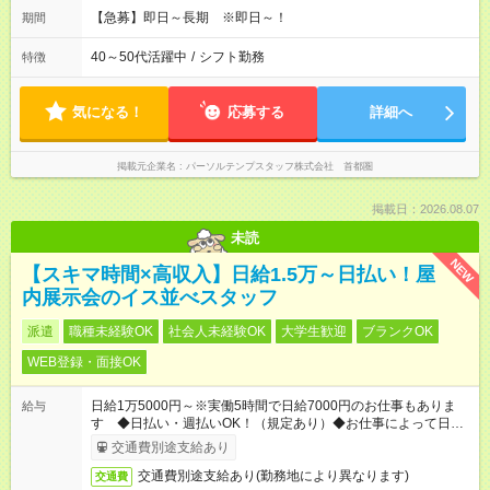
【急募】即日～長期 ※即日～！
期間
40～50代活躍中
/
シフト勤務
特徴
気になる！
応募する
詳細へ
掲載元企業名
パーソルテンプスタッフ株式会社 首都圏
掲載日：2026.08.07
未読
NEW
【スキマ時間×高収入】日給1.5万～日払い！屋
内展示会のイス並べスタッフ
派遣
職種未経験OK
社会人未経験OK
大学生歓迎
ブランクOK
WEB登録・面接OK
日給1万5000円～※実働5時間で日給7000円のお仕事もありま
給与
す ◆日払い・週払いOK！（規定あり）◆お仕事によって日給も
異なります
交通費別途支給あり
交通費別途支給あり(勤務地により異なります)
交通費