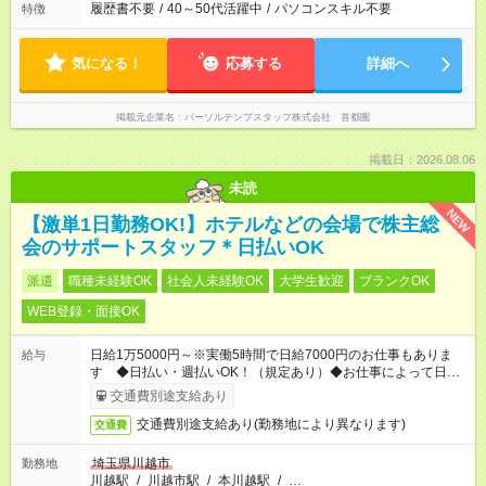
履歴書不要
/
40～50代活躍中
/
パソコンスキル不要
特徴
気になる！
応募する
詳細へ
掲載元企業名
パーソルテンプスタッフ株式会社 首都圏
掲載日：2026.08.06
未読
NEW
【激単1日勤務OK!】ホテルなどの会場で株主総
会のサポートスタッフ＊日払いOK
派遣
職種未経験OK
社会人未経験OK
大学生歓迎
ブランクOK
WEB登録・面接OK
日給1万5000円～※実働5時間で日給7000円のお仕事もありま
給与
す ◆日払い・週払いOK！（規定あり）◆お仕事によって日給も
異なります
交通費別途支給あり
交通費別途支給あり(勤務地により異なります)
交通費
埼玉県川越市
勤務地
川越駅
/
川越市駅
/
本川越駅
/
…