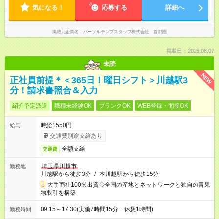
気になる！
応募する
詳細へ
掲載元企業名
パーソルテンプスタッフ株式会社 首都圏
掲載日：2026.08.07
未読
NEW
正社員前提＊＜365日！曜日シフト＞川越駅3
分！請求書照合＆入力
紹介予定派遣
職種未経験OK
ブランクOK
WEB登録・面接OK
時給1550円
給与
交通費別途支給あり
全額支給
交通費
埼玉県川越市
勤務地
川越駅から徒歩3分
/
本川越駅から徒歩15分
大手商社100％出資◇全国の産地とネットワークと独自の青果
物取引を構築
09:15～17:30(実働7時間15分 休憩1時間)
勤務時間