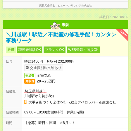
掲載元企業名
ヒューマンリソシア株式会社
掲載日：2026.08.06
未読
NEW
＼川越駅！駅近／不動産の修理手配！カンタン
事務ワーク
派遣
職種未経験OK
ブランクOK
WEB登録・面接OK
時給1450円 月収例 232,000円
給与
交通費別途支給あり
全額支給
交通費
20～25万円
月収例
埼玉県川越市
勤務地
川越駅から徒歩8分
大手★街づくり全体を行う総合デベロッパー＆建設会社
09:00～18:00(実働8時間 休憩1時間)
勤務時間
【急募】即日～長期 ※8月～！
期間