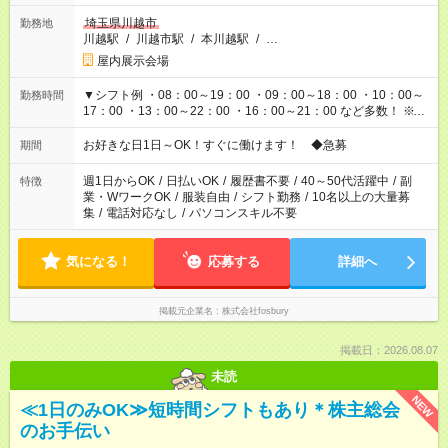
埼玉県川越市
勤務地
川越駅
/
川越市駅
/
本川越駅
/
…
屋内展示会場
▼シフト例 ・08：00～19：00 ・09：00～18：00 ・10：00～
勤務時間
17：00 ・13：00～22：00 ・16：00～21：00 など多数！ ※お
仕事により勤務時間が異なります
お好きな日1日～OK！すぐに働けます！ ◆急募
期間
週1日からOK
/
日払いOK
/
履歴書不要
/
40～50代活躍中
/
副
特徴
業・WワークOK
/
服装自由
/
シフト勤務
/
10名以上の大量募
集
/
電話対応なし
/
パソコンスキル不要
気になる！
応募する
詳細へ
掲載元企業名
株式会社fosbury
掲載日：2026.08.07
未読
NEW
≪1日のみOK≫短時間シフトもあり＊株主総会
のお手伝い