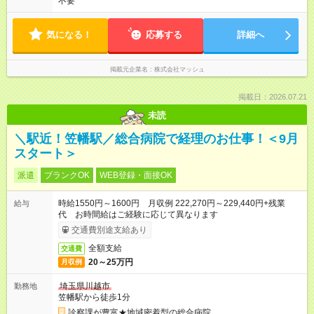
不要
気になる！
応募する
詳細へ
掲載元企業名
株式会社マッシュ
掲載日：2026.07.21
未読
＼駅近！笠幡駅／総合病院で経理のお仕事！＜9月
スタート＞
派遣
ブランクOK
WEB登録・面接OK
時給1550円～1600円 月収例 222,270円～229,440円+残業
給与
代 お時間給はご経験に応じて異なります
交通費別途支給あり
全額支給
交通費
20～25万円
月収例
埼玉県川越市
勤務地
笠幡駅から徒歩1分
診察課が豊富★地域密着型の総合病院