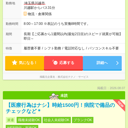
埼玉県川越市
勤務地
川越駅からバス31分
物流・倉庫関係
8:00～17:00 ※表記のうち実働8時間です。
勤務時間
長期【ご応募から1週間以内(最短2日目)のスピード就業が可能】
期間
即日～
履歴書不要
/
シフト勤務
/
電話対応なし
/
パソコンスキル不要
特徴
気になる！
応募する
詳細へ
掲載元企業名
株式会社テクノ・サービス
掲載日：2026.08.07
未読
NEW
【医療行為はナシ】時給1500円！病院で備品の
チェックなど＊
派遣
職種未経験OK
社会人未経験OK
ブランクOK