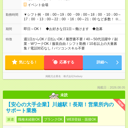
イベント会場
▼シフト例 ・08：00～19：00 ・09：00～18：00 ・10：00～
勤務時間
17：00 ・13：00～22：00 ・16：00～21：00 など多数！ ※お
仕事により勤務時間が異なります
即日～OK！ ◆お好きな日1日～働けます ◆急募
期間
週1日からOK
/
日払いOK
/
履歴書不要
/
40～50代活躍中
/
副
特徴
業・WワークOK
/
服装自由
/
シフト勤務
/
10名以上の大量募
集
/
電話対応なし
/
パソコンスキル不要
気になる！
応募する
詳細へ
掲載元企業名
株式会社fosbury
掲載日：2026.08.05
未読
NEW
【安心の大手企業】川越駅！長期！営業所内の
サポート業務
派遣
職種未経験OK
ブランクOK
WEB登録・面接OK