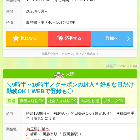
★9:15～17:30（休憩時間 12:00～13:00）
勤務時間
2026年8月～
期間
履歴書不要
/
40～50代活躍中
特徴
気になる！
応募する
詳細へ
掲載元企業名
ヒューマンリソシア株式会社
掲載日：2026.08.04
未読
＼9時半～16時半／クーポンの封入＊好きな日だけ
勤務OK！WEBで登録も〇
派遣
職種未経験OK
社会人未経験OK
大学生歓迎
ブランクOK
時給1339円～ ■日払い・翌日振込OK（規定あり） ■初勤務手
給与
当（※規定による）
埼玉県川越市
勤務地
川越駅
/
川越市駅
/
西川越駅
/
…