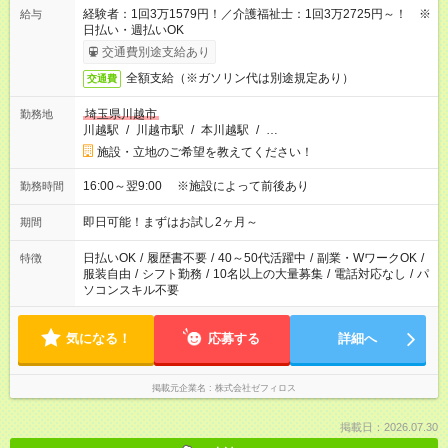
経験者：1回3万1579円！／介護福祉士：1回3万2725円～！ ※
給与
日払い・週払いOK
交通費別途支給あり
全額支給（※ガソリン代は別途規定あり）
交通費
埼玉県川越市
勤務地
川越駅
/
川越市駅
/
本川越駅
/
…
施設・立地のご希望を教えてください！
16:00～翌9:00 ※施設によって前後あり
勤務時間
即日可能！まずはお試し2ヶ月～
期間
日払いOK
/
履歴書不要
/
40～50代活躍中
/
副業・WワークOK
/
特徴
服装自由
/
シフト勤務
/
10名以上の大量募集
/
電話対応なし
/
パ
ソコンスキル不要
気になる！
応募する
詳細へ
掲載元企業名
株式会社ゼフィロス
掲載日：2026.07.30