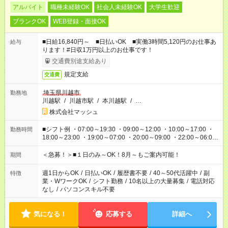
アルバイト
職種未経験OK
社会人未経験OK
大学生歓迎
ブランクOK
WEB登録・面接OK
■日給16,840円～ ■日払いOK ■実働3時間5,120円のお仕事あ
給与
ります！#日収1万円以上のお仕事です！
交通費別途支給あり
規定支給
交通費
埼玉県川越市
勤務地
川越駅
/
川越市駅
/
本川越駅
/
…
株式会社マッシュ
■シフト例 ・07:00～19:30 ・09:00～12:00 ・10:00～17:00 ・
勤務時間
18:00～23:00 ・19:00～07:00 ・20:00～09:00 ・22:00～06:00
etc ★最短で3時間で5,120円のお仕事から 15時間で2万円近く稼
げるお仕事も！ ご希望のお時間に合わせてご紹介！ ※シフトは
＜急募！＞■１日のみ～OK！8月～もご案内可能！
期間
現場によって異なります。 ※勿論、休憩時間はあるのでご安心
ください！
週1日からOK
/
日払いOK
/
履歴書不要
/
40～50代活躍中
/
副
特徴
業・WワークOK
/
シフト勤務
/
10名以上の大量募集
/
電話対応
なし
/
パソコンスキル不要
気になる！
応募する
詳細へ