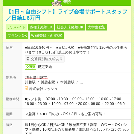
未読
【1日～自由シフト】ライブ会場サポートスタッフ
／日給1.6万円
アルバイト
職種未経験OK
社会人未経験OK
大学生歓迎
ブランクOK
WEB登録・面接OK
■日給16,840円～ ■日払いOK ■実働3時間5,120円のお仕事あ
給与
ります！#日収1万円以上のお仕事です！
交通費別途支給あり
規定支給
交通費
埼玉県川越市
勤務地
川越駅
/
川越市駅
/
本川越駅
/
…
株式会社マッシュ
■シフト例 ・07:00～19:30 ・09:00～12:00 ・10:00～17:00 ・
勤務時間
18:00～23:00 ・19:00～07:00 ・20:00～09:00 ・22:00～06:00
etc ★最短で3時間で5,120円のお仕事から 15時間で2万円近く稼
げるお仕事も！ ご希望のお時間に合わせてご紹介！ ※シフトは
＜急募！＞■１日のみ～OK！8月～もご案内可能！
期間
現場によって異なります。 ※勿論、休憩時間はあるのでご安心
ください！
週1日からOK
/
日払いOK
/
履歴書不要
/
副業・WワークOK
/
シ
特徴
フト勤務
/
10名以上の大量募集
/
電話対応なし
/
パソコンスキル