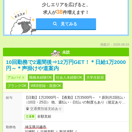
少しエリアを広げると、
38
求人が
件増えます！
見てみる
掲載日：2026.08.03
未読
10回勤務で2週間後⇒12万円GET！＊日給1万2000
円～＊声掛けや道案内
アルバイト
職種未経験OK
社会人未経験OK
大学生歓迎
ブランクOK
WEB登録・面接OK
【日勤】1万2000円～ 【夜勤】1万3500円～ ＊原則月2回払い
給与
（10日・25日） 他、週払い・日払いの制度もあり（規定あり）
＃日収1万円以上
交通費別途支給あり
全額支給
交通費
埼玉県川越市
勤務地
川越駅
/
川越市駅
/
新河岸駅
/
…