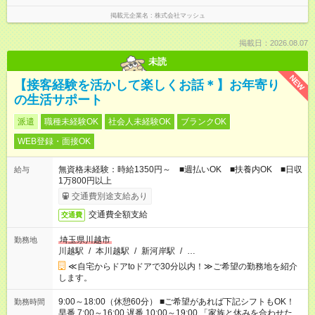
掲載元企業名
株式会社マッシュ
掲載日：2026.08.07
未読
NEW
【接客経験を活かして楽しくお話＊】お年寄り
の生活サポート
派遣
職種未経験OK
社会人未経験OK
ブランクOK
WEB登録・面接OK
無資格未経験：時給1350円～ ■週払いOK ■扶養内OK ■日収
給与
1万800円以上
交通費別途支給あり
交通費全額支給
交通費
埼玉県川越市
勤務地
川越駅
/
本川越駅
/
新河岸駅
/
…
≪自宅からドアtoドアで30分以内！≫ご希望の勤務地を紹介
します。
9:00～18:00（休憩60分） ■ご希望があれば下記シフトもOK！
勤務時間
早番 7:00～16:00 遅番 10:00～19:00 「家族と休みを合わせた