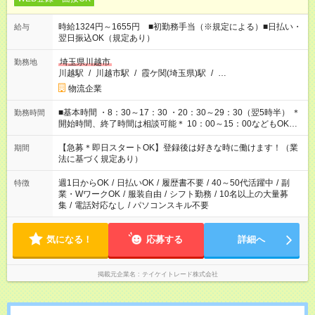
時給1324円～1655円 ■初勤務手当（※規定による）■日払い・
給与
翌日振込OK（規定あり）
埼玉県川越市
勤務地
川越駅
/
川越市駅
/
霞ケ関(埼玉県)駅
/
…
物流企業
■基本時間 ・8：30～17：30 ・20：30～29：30（翌5時半） ＊
勤務時間
開始時間、終了時間は相談可能＊ 10：00～15：00などもOKな
ので 是非お気軽にご相談ください＾＾
【急募＊即日スタートOK】登録後は好きな時に働けます！（業
期間
法に基づく規定あり）
週1日からOK
/
日払いOK
/
履歴書不要
/
40～50代活躍中
/
副
特徴
業・WワークOK
/
服装自由
/
シフト勤務
/
10名以上の大量募
集
/
電話対応なし
/
パソコンスキル不要
気になる！
応募する
詳細へ
掲載元企業名
テイケイトレード株式会社