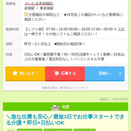
さいたま市岩槻区
勤務地
岩槻駅
/
東岩槻駅
介護施設や病院など ★自宅近くの施設がいいなど勤務地ご
相談ください
【シフト例】 07:00～16:00 09:00～18:00 17:00～09:00 ※ 上記
勤務時間
は一例です！その他シフトもご相談ください！
即日～2ヶ月以上 ■開始日の相談OK！
期間
日払いOK
/
履歴書不要
/
40～50代活躍中
/
シフト勤務
/
10名以
特徴
上の大量募集
/
電話対応なし
/
パソコンスキル不要
気になる！
応募する
詳細へ
掲載元企業名
株式会社ニッソーネット
掲載日：2026.08.04
未読
＼急な出費も安心／最短3日でお仕事スタートでき
る介護＊即日×日払いOK