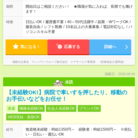
週20時間以上勤務は社会保険への加入対象となります ※労働者
派遣法（日雇い派遣の原則禁止）により、短時間・短期間の就
開始日はご相談ください！ ★職場が気に入れば、長期でも働け
期間
業はご案内が難しい場合があります
ます！
日払いOK
/
履歴書不要
/
40～50代活躍中
/
副業・WワークOK
/
特徴
服装自由
/
シフト勤務
/
10名以上の大量募集
/
電話対応なし
/
パ
ソコンスキル不要
気になる！
応募する
詳細へ
掲載元企業名
マンパワーグループ株式会社 ケアサービス事業部 （医療福祉介護関連）
掲載日：2026.08.04
未読
【未経験OK!】病院で車いすを押したり、移動の
お手伝いなどをお任せ！
派遣
職種未経験OK
社会人未経験OK
ブランクOK
WEB登録・面接OK
無資格未経験：時給1350円～ 経験者：時給1500円～ ※前払
給与
い・日払い・週払いOK