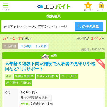
0
メニュー
気になる！
ログイン
検索結果
条件の変更
岩槻区で友だちと一緒の応募OKのバイト一覧
37
1,446
件中
1
～
37
件表示
平均時給:
円
新着順
時給順
人気順
掲載日：2026.08.08
未読
NEW
≪年齢＆経験不問≫施設で入居者の見守りや巡
回など生活サポート
派遣
職種未経験OK
社会人未経験OK
ブランクOK
WEB登録・面接OK
時給1400円～
給与
交通費別途支給あり
交通費規定内支給
交通費