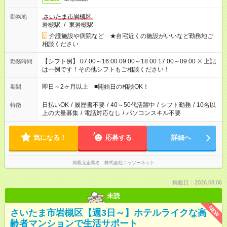
さいたま市岩槻区
勤務地
岩槻駅
/
東岩槻駅
介護施設や病院など ★自宅近くの施設がいいなど勤務地ご
相談ください
【シフト例】 07:00～16:00 09:00～18:00 17:00～09:00 ※ 上記
勤務時間
は一例です！その他シフトもご相談ください！
即日～2ヶ月以上 ■開始日の相談OK！
期間
日払いOK
/
履歴書不要
/
40～50代活躍中
/
シフト勤務
/
10名以
特徴
上の大量募集
/
電話対応なし
/
パソコンスキル不要
気になる！
応募する
詳細へ
掲載元企業名
株式会社ニッソーネット
掲載日：2026.08.06
未読
NEW
さいたま市岩槻区【週3日～】ホテルライクな高
齢者マンションで生活サポート