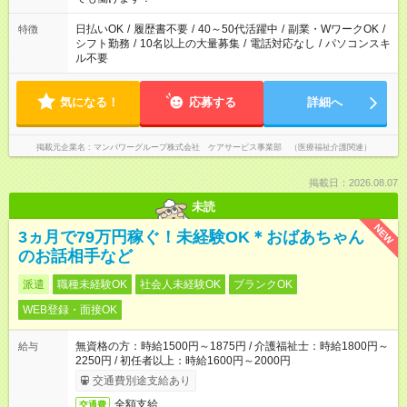
派遣法（日雇い派遣の原則禁止）により、短時間・短期間の就
業はご案内が難しい場合があります
日払いOK
/
履歴書不要
/
40～50代活躍中
/
副業・WワークOK
/
特徴
シフト勤務
/
10名以上の大量募集
/
電話対応なし
/
パソコンスキ
ル不要
気になる！
応募する
詳細へ
掲載元企業名
マンパワーグループ株式会社 ケアサービス事業部 （医療福祉介護関連）
掲載日：2026.08.07
未読
NEW
3ヵ月で79万円稼ぐ！未経験OK＊おばあちゃん
のお話相手など
派遣
職種未経験OK
社会人未経験OK
ブランクOK
WEB登録・面接OK
無資格の方：時給1500円～1875円 / 介護福祉士：時給1800円～
給与
2250円 / 初任者以上：時給1600円～2000円
交通費別途支給あり
全額支給
交通費