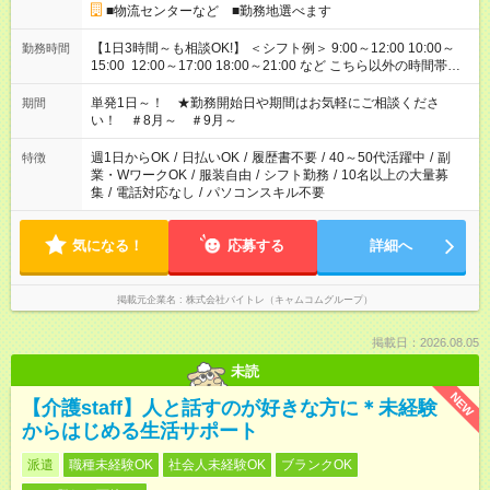
■物流センターなど ■勤務地選べます
【1日3時間～も相談OK!】 ＜シフト例＞ 9:00～12:00 10:00～
勤務時間
15:00 12:00～17:00 18:00～21:00 など こちら以外の時間帯も
お気軽にご相談ください！
単発1日～！ ★勤務開始日や期間はお気軽にご相談くださ
期間
い！ ＃8月～ ＃9月～
週1日からOK
/
日払いOK
/
履歴書不要
/
40～50代活躍中
/
副
特徴
業・WワークOK
/
服装自由
/
シフト勤務
/
10名以上の大量募
集
/
電話対応なし
/
パソコンスキル不要
気になる！
応募する
詳細へ
掲載元企業名
株式会社バイトレ（キャムコムグループ）
掲載日：2026.08.05
未読
NEW
【介護staff】人と話すのが好きな方に＊未経験
からはじめる生活サポート
派遣
職種未経験OK
社会人未経験OK
ブランクOK