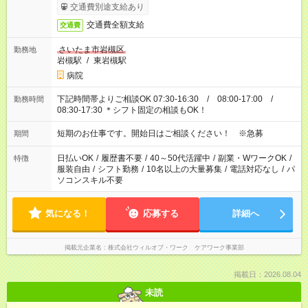
交通費別途支給あり
交通費全額支給
交通費
さいたま市岩槻区
勤務地
岩槻駅
/
東岩槻駅
病院
下記時間帯よりご相談OK 07:30-16:30 / 08:00-17:00 /
勤務時間
08:30-17:30 ＊シフト固定の相談もOK！
短期のお仕事です。開始日はご相談ください！ ※急募
期間
日払いOK
/
履歴書不要
/
40～50代活躍中
/
副業・WワークOK
/
特徴
服装自由
/
シフト勤務
/
10名以上の大量募集
/
電話対応なし
/
パ
ソコンスキル不要
気になる！
応募する
詳細へ
掲載元企業名
株式会社ウィルオブ・ワーク ケアワーク事業部
掲載日：2026.08.04
未読