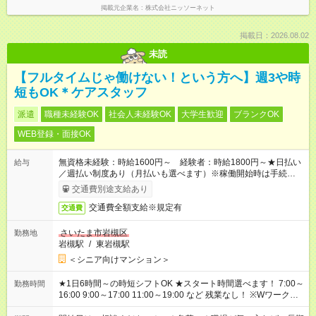
掲載元企業名
株式会社ニッソーネット
掲載日：2026.08.02
未読
【フルタイムじゃ働けない！という方へ】週3や時
短もOK＊ケアスタッフ
派遣
職種未経験OK
社会人未経験OK
大学生歓迎
ブランクOK
WEB登録・面接OK
無資格未経験：時給1600円～ 経験者：時給1800円～★日払い
給与
／週払い制度あり（月払いも選べます）※稼働開始時は手続き完
了次第のお支払いとなります。
交通費別途支給あり
交通費全額支給※規定有
交通費
さいたま市岩槻区
勤務地
岩槻駅
/
東岩槻駅
＜シニア向けマンション＞
★1日6時間～の時短シフトOK ★スタート時間選べます！ 7:00～
勤務時間
16:00 9:00～17:00 11:00～19:00 など 残業なし！ ※Wワークの
場合、他のお仕事と合わせ週40時間超の就業はご案内できませ