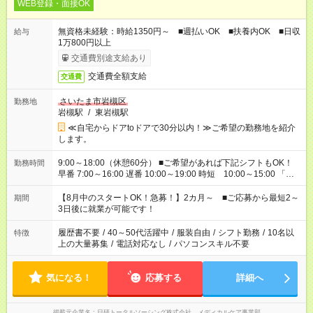
WEB登録・面接OK
無資格未経験：時給1350円～ ■週払いOK ■扶養内OK ■日収
給与
1万800円以上
交通費別途支給あり
交通費全額支給
交通費
さいたま市岩槻区
勤務地
岩槻駅
/
東岩槻駅
≪自宅からドアtoドアで30分以内！≫ご希望の勤務地を紹介
します。
9:00～18:00（休憩60分） ■ご希望があれば下記シフトもOK！
勤務時間
早番 7:00～16:00 遅番 10:00～19:00 時短 10:00～15:00 「家
族と休みを合わせたい」 「余裕を持って夕飯の準備がしたい」
「できれば残業はしたくない」 など、ご希望を教えてください
【8月中のスタートOK！急募！】2カ月～ ■ご応募から最短2～
期間
ね。 ※Wワーク希望の方へ 今ご覧のお仕事で希望する勤務時間
3日後に就業が可能です！
と、もう1つのお仕事の勤務時間。 合計で週40時間を超える場
合は応募できません。
履歴書不要
/
40～50代活躍中
/
服装自由
/
シフト勤務
/
10名以
特徴
上の大量募集
/
電話対応なし
/
パソコンスキル不要
気になる！
応募する
詳細へ
掲載元企業名
日研トータルソーシング株式会社 メディカルケア事業部