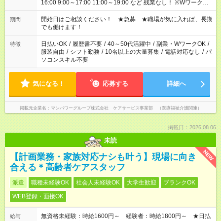
16:00 9:00～17:00 11:00～19:00 など 残業なし！ ※Wワークの
場合、他のお仕事と合わせ週40時間超の就業はご案内できませ
ん ※法令に基づき、週20時間以上勤務は社会保険への加入対象
開始日はご相談ください！ ★急募 ★職場が気に入れば、長期
期間
となります ※労働者派遣法（日雇い派遣の原則禁止）により、
でも働けます！
短時間・短期間の就業はご案内が難しい場合があります
日払いOK
/
履歴書不要
/
40～50代活躍中
/
副業・WワークOK
/
特徴
服装自由
/
シフト勤務
/
10名以上の大量募集
/
電話対応なし
/
パ
ソコンスキル不要
気になる！
応募する
詳細へ
掲載元企業名
マンパワーグループ株式会社 ケアサービス事業部 （医療福祉介護関連）
掲載日：2026.08.06
未読
NEW
【計画業務・家族対応ナシも叶う】現場に向き
合える＊高齢者ケアスタッフ
派遣
職種未経験OK
社会人未経験OK
大学生歓迎
ブランクOK
WEB登録・面接OK
無資格未経験：時給1600円～ 経験者：時給1800円～ ★日払
給与