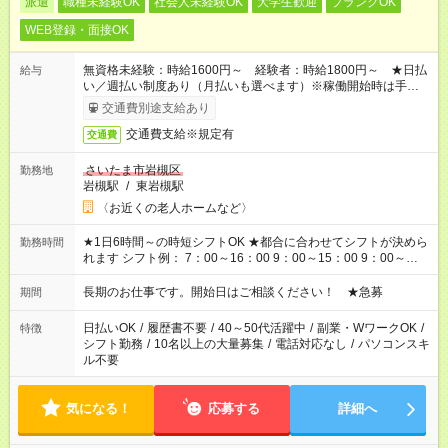
派遣
職種未経験OK
社会人未経験OK
大学生歓迎
ブランクOK
WEB登録・面接OK
無資格未経験：時給1600円～ 経験者：時給1800円～ ★日払
給与
い／週払い制度あり（月払いも選べます）※稼働開始時は手続き
完了次第のお支払いとなります。
交通費別途支給あり
交通費支給※規定有
交通費
さいたま市岩槻区
勤務地
岩槻駅
/
東岩槻駅
〈お近くの老人ホームなど〉
★1日6時間～の時短シフトOK ★都合に合わせてシフトが決めら
勤務時間
れます シフト例： 7：00～16：00 9：00～15：00 9：00～
18：00 11：00～20：00 など ※Wワークの場合、他のお仕事と
合わせ週40時間超の就業はご案内できません ※法令に基づき、
長期のお仕事です。開始日はご相談ください！ ★急募
期間
週20時間以上勤務は社会保険への加入対象となります ※労働者
派遣法（日雇い派遣の原則禁止）により、短時間・短期間の就
日払いOK
/
履歴書不要
/
40～50代活躍中
/
副業・WワークOK
/
特徴
業はご案内が難しい場合があります
シフト勤務
/
10名以上の大量募集
/
電話対応なし
/
パソコンスキ
ル不要
気になる！
応募する
詳細へ