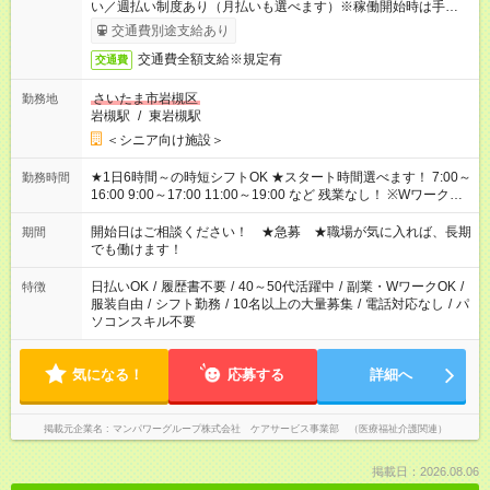
い／週払い制度あり（月払いも選べます）※稼働開始時は手続き
完了次第のお支払いとなります。
交通費別途支給あり
交通費全額支給※規定有
交通費
さいたま市岩槻区
勤務地
岩槻駅
/
東岩槻駅
＜シニア向け施設＞
★1日6時間～の時短シフトOK ★スタート時間選べます！ 7:00～
勤務時間
16:00 9:00～17:00 11:00～19:00 など 残業なし！ ※Wワークの
場合、他のお仕事と合わせ週40時間超の就業はご案内できませ
ん ※法令に基づき、週20時間以上勤務は社会保険への加入対象
開始日はご相談ください！ ★急募 ★職場が気に入れば、長期
期間
となります ※労働者派遣法（日雇い派遣の原則禁止）により、
でも働けます！
短時間・短期間の就業はご案内が難しい場合があります
日払いOK
/
履歴書不要
/
40～50代活躍中
/
副業・WワークOK
/
特徴
服装自由
/
シフト勤務
/
10名以上の大量募集
/
電話対応なし
/
パ
ソコンスキル不要
気になる！
応募する
詳細へ
掲載元企業名
マンパワーグループ株式会社 ケアサービス事業部 （医療福祉介護関連）
掲載日：2026.08.06