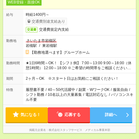
WEB登録・面接OK
時給1400円～
給与
交通費別途支給あり
交通費規定内支給
交通費
さいたま市岩槻区
勤務地
岩槻駅
/
東岩槻駅
【勤務地選べます】グループホーム
★1日6時間～OK！ 【シフト例】 7:00～13:00 9:00～18:00（休
勤務時間
憩1時間） 12:00～18:00 ※ご希望の時間帯をご相談ください。
※日勤、夜勤のみ、変則的な勤務等も相談OK！
2ヶ月～OK ※スタート日はお気軽にご相談ください！
期間
履歴書不要
/
40～50代活躍中
/
副業・WワークOK
/
服装自由
/
特徴
シフト勤務
/
10名以上の大量募集
/
電話対応なし
/
パソコンスキ
ル不要
気になる！
応募する
詳細へ
掲載元企業名
株式会社スタッフサービス メディカル事業本部