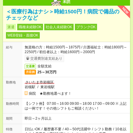
未読
NEW
＜医療行為はナシ＞時給1500円！病院で備品の
チェックなど
派遣
職種未経験OK
社会人未経験OK
ブランクOK
WEB登録・面接OK
無資格の方：時給1500円～1875円 / 介護福祉士：時給1800円～
給与
2250円 / 初任者以上：時給1600円～2000円
交通費別途支給あり
全額支給
交通費
25～30万円
月収例
さいたま市岩槻区
勤務地
岩槻駅
/
東岩槻駅
病院 ★勤務地選べます！
【シフト例】 07:00～16:00 09:00～18:00 17:00～09:00 ※ 上記
勤務時間
は一例です！その他シフトもご相談ください！
即日～2ヶ月以上
期間
日払いOK
/
履歴書不要
/
40～50代活躍中
/
シフト勤務
/
10名以
特徴