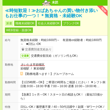
未読
NEW
≪時短歓迎！≫おばあちゃんの買い物付き添い
もお仕事の一つ！＊無資格・未経験OK
派遣
職種未経験OK
社会人未経験OK
ブランクOK
WEB登録・面接OK
無資格未経験：時給1600円～ 有資格or経験者：時給1800円
給与
～ ■日払いOK
交通費別途支給あり
交通費全額支給（ガソリン代もOK）
交通費
さいたま市岩槻区
勤務地
岩槻駅
/
東岩槻駅
【勤務地選べます！】グループホーム
【1日5時間～OK】ご希望の時間をご相談ください！ ▼シフト例
勤務時間
日勤 9:00～18:00 早番 7:00～16:00 遅番 10:00～19:00 時
短 10:00～15:00 上記はあくまで一例です。 「夕方までには帰宅
しておきたい」 「朝はゆっくりのスタートがいい」 「お昼の時
【急募】1ヶ月～OK！スタート日の相談もOK！（最短2日後か
期間
間を有効に使いたい」 など、ご希望があれば教えてください
ら）
ね。
日払いOK
/
履歴書不要
/
40～50代活躍中
/
副業・WワークOK
/
特徴