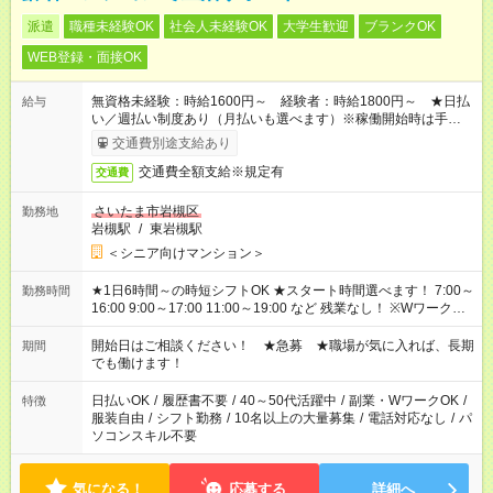
派遣
職種未経験OK
社会人未経験OK
大学生歓迎
ブランクOK
WEB登録・面接OK
無資格未経験：時給1600円～ 経験者：時給1800円～ ★日払
給与
い／週払い制度あり（月払いも選べます）※稼働開始時は手続き
完了次第のお支払いとなります。
交通費別途支給あり
交通費全額支給※規定有
交通費
さいたま市岩槻区
勤務地
岩槻駅
/
東岩槻駅
＜シニア向けマンション＞
★1日6時間～の時短シフトOK ★スタート時間選べます！ 7:00～
勤務時間
16:00 9:00～17:00 11:00～19:00 など 残業なし！ ※Wワークの
場合、他のお仕事と合わせ週40時間超の就業はご案内できませ
ん ※法令に基づき、週20時間以上勤務は社会保険への加入対象
開始日はご相談ください！ ★急募 ★職場が気に入れば、長期
期間
となります ※労働者派遣法（日雇い派遣の原則禁止）により、
でも働けます！
短時間・短期間の就業はご案内が難しい場合があります
日払いOK
/
履歴書不要
/
40～50代活躍中
/
副業・WワークOK
/
特徴
服装自由
/
シフト勤務
/
10名以上の大量募集
/
電話対応なし
/
パ
ソコンスキル不要
気になる！
応募する
詳細へ