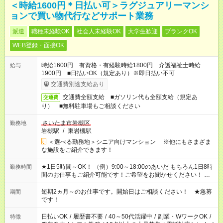
＜時給1600円＊日払い可＞ラグジュアリーマンシ
ョンで買い物代行などサポート業務
派遣
職種未経験OK
社会人未経験OK
大学生歓迎
ブランクOK
WEB登録・面接OK
時給1600円 有資格・有経験時給1800円 介護福祉士時給
給与
1900円 ■日払いOK（規定あり）※即日払い不可
交通費別途支給あり
交通費全額支給 ■ガソリン代も全額支給（規定あ
交通費
り） ■無料駐車場もご相談ください
さいたま市岩槻区
勤務地
岩槻駅
/
東岩槻駅
＜選べる勤務地＞シニア向けマンション ※他にもさまざま
な施設をご紹介できます！
★1日5時間～OK！ （例）9:00～18:00のあいだ もちろん1日8時
勤務時間
間のお仕事もご紹介可能です！ご希望をお聞かせください！ ★
家庭の都合でお休みが必要な場合も遠慮なくご相談ください。
※週最低15時間以上の勤務が必要です
短期2ヵ月～のお仕事です。開始日はご相談ください！ ★急募
期間
です！
日払いOK
/
履歴書不要
/
40～50代活躍中
/
副業・WワークOK
/
特徴