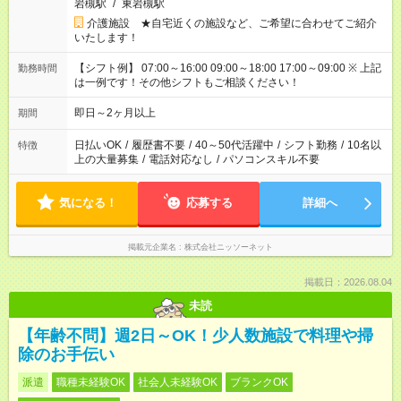
岩槻駅
/
東岩槻駅
介護施設 ★自宅近くの施設など、ご希望に合わせてご紹介
いたします！
【シフト例】 07:00～16:00 09:00～18:00 17:00～09:00 ※ 上記
勤務時間
は一例です！その他シフトもご相談ください！
即日～2ヶ月以上
期間
日払いOK
/
履歴書不要
/
40～50代活躍中
/
シフト勤務
/
10名以
特徴
上の大量募集
/
電話対応なし
/
パソコンスキル不要
気になる！
応募する
詳細へ
掲載元企業名
株式会社ニッソーネット
掲載日：2026.08.04
未読
【年齢不問】週2日～OK！少人数施設で料理や掃
除のお手伝い
派遣
職種未経験OK
社会人未経験OK
ブランクOK