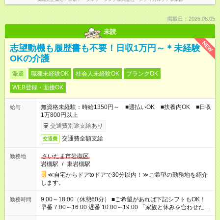
掲載日：2026.08.05
未読
NEW
志望動機も履歴書も不要！日収1万円～＊未経験
OKの介護
派遣
職種未経験OK
社会人未経験OK
ブランクOK
WEB登録・面接OK
無資格未経験：時給1350円～ ■週払いOK ■扶養内OK ■日収
給与
1万800円以上
交通費別途支給あり
交通費全額支給
交通費
さいたま市岩槻区
勤務地
岩槻駅
/
東岩槻駅
≪自宅からドアtoドアで30分以内！≫ご希望の勤務地を紹介
します。
9:00～18:00（休憩60分） ■ご希望があれば下記シフトもOK！
勤務時間
早番 7:00～16:00 遅番 10:00～19:00 「家族と休みを合わせた
い」 「余裕を持って夕飯の準備がしたい」 「できれば残業はし