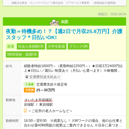
掲載元企業名
マンパワーグループ株式会社 ケアサービス事業部 （医療福祉介護関連）
掲載日：2026.08.04
未読
夜勤＝待機多め！？【週2日で月収25.9万円】介護
スタッフ＊日払いOK!
派遣
社会人未経験OK
大学生歓迎
ブランクOK
WEB登録・面接OK
経験者時給1800円～（夜勤時給2250円～）★日収3万2400円以
給与
上★日払い／週払い制度あり（月払いも選べます）※稼働開始時
は手続き完了次第のお支払いとなります。
交通費別途支給あり
交通費支給※規定有
交通費
25～30万円
月収例
さいたま市岩槻区
勤務地
岩槻駅
/
東岩槻駅
＜ご近所の老人ホームなど＞
16:00～翌9:00 ※残業なし！ ※Wワークの場合、他のお仕事と
勤務時間
合わせ週40時間超の就業はご案内できません ※法令に基づき、