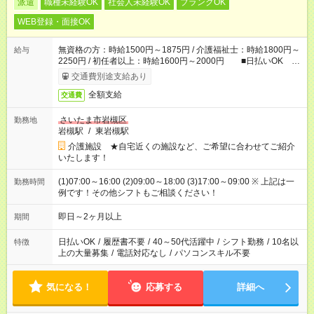
派遣
職種未経験OK
社会人未経験OK
ブランクOK
WEB登録・面接OK
無資格の方：時給1500円～1875円 / 介護福祉士：時給1800円～
給与
2250円 / 初任者以上：時給1600円～2000円 ■日払いOK ■
日収例：1万2000円（時給1500円×8h）
交通費別途支給あり
全額支給
交通費
さいたま市岩槻区
勤務地
岩槻駅
/
東岩槻駅
介護施設 ★自宅近くの施設など、ご希望に合わせてご紹介
いたします！
(1)07:00～16:00 (2)09:00～18:00 (3)17:00～09:00 ※ 上記は一
勤務時間
例です！その他シフトもご相談ください！
即日～2ヶ月以上
期間
日払いOK
/
履歴書不要
/
40～50代活躍中
/
シフト勤務
/
10名以
特徴
上の大量募集
/
電話対応なし
/
パソコンスキル不要
気になる！
応募する
詳細へ