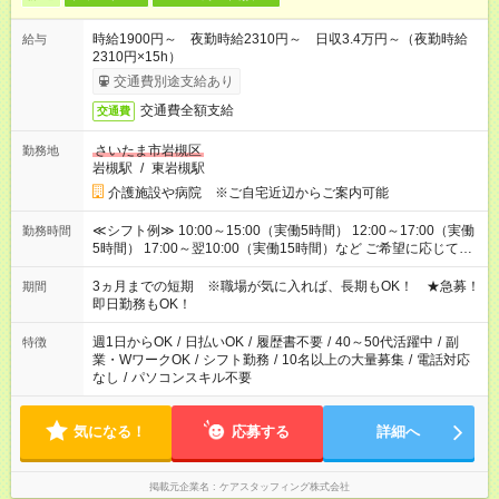
時給1900円～ 夜勤時給2310円～ 日収3.4万円～（夜勤時給
給与
2310円×15h）
交通費別途支給あり
交通費全額支給
交通費
さいたま市岩槻区
勤務地
岩槻駅
/
東岩槻駅
介護施設や病院 ※ご自宅近辺からご案内可能
≪シフト例≫ 10:00～15:00（実働5時間） 12:00～17:00（実働
勤務時間
5時間） 17:00～翌10:00（実働15時間）など ご希望に応じて、
働く時間は調整できます！ お気軽に担当へ相談ください！
3ヵ月までの短期 ※職場が気に入れば、長期もOK！ ★急募！
期間
即日勤務もOK！
週1日からOK
/
日払いOK
/
履歴書不要
/
40～50代活躍中
/
副
特徴
業・WワークOK
/
シフト勤務
/
10名以上の大量募集
/
電話対応
なし
/
パソコンスキル不要
気になる！
応募する
詳細へ
掲載元企業名
ケアスタッフィング株式会社