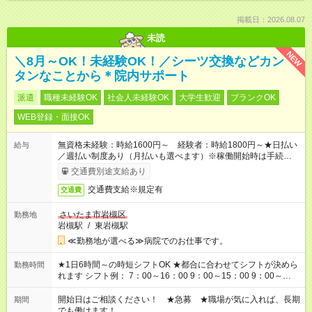
掲載日：2026.08.07
未読
NEW
＼8月～OK！未経験OK！／シーツ交換などカン
タンなことから＊院内サポート
派遣
職種未経験OK
社会人未経験OK
大学生歓迎
ブランクOK
WEB登録・面接OK
無資格未経験：時給1600円～ 経験者：時給1800円～★日払い
給与
／週払い制度あり（月払いも選べます）※稼働開始時は手続き完
了次第のお支払いとなります。
交通費別途支給あり
交通費支給※規定有
交通費
さいたま市岩槻区
勤務地
岩槻駅
/
東岩槻駅
≪勤務地が選べる≫病院でのお仕事です。
★1日6時間～の時短シフトOK ★都合に合わせてシフトが決めら
勤務時間
れます シフト例： 7：00～16：00 9：00～15：00 9：00～
18：00 11：00～20：00 など ※Wワークの場合、他のお仕事と
合わせ週40時間超の就業はご案内できません ※法令に基づき、
開始日はご相談ください！ ★急募 ★職場が気に入れば、長期
期間
週20時間以上勤務は社会保険への加入対象となります ※労働者
でも働けます！