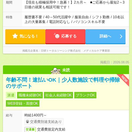
たくない」 など、ご希望を教えてくださいね。 ※Wワーク希望
【現在も積極採用中！急募！】2カ月～ ■ご応募から最短2～3
期間
の方へ 今ご覧のお仕事で希望する勤務時間と、もう1つのお仕事
日後の就業も相談可能です！
の勤務時間。 合計で週40時間を超える場合は応募できません。
履歴書不要
/
40～50代活躍中
/
服装自由
/
シフト勤務
/
10名以
特徴
上の大量募集
/
電話対応なし
/
パソコンスキル不要
気になる！
応募する
詳細へ
掲載元企業名
日研トータルソーシング株式会社 メディカルケア事業部
掲載日：2026.08.05
未読
NEW
年齢不問！速払いOK｜少人数施設で料理や掃除
のサポート
派遣
職種未経験OK
社会人未経験OK
ブランクOK
WEB登録・面接OK
時給1400円～
給与
交通費別途支給あり
交通費規定内支給
交通費