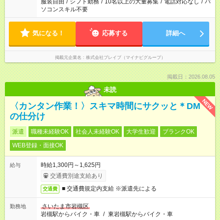
服装自由
/
シフト勤務
/
10名以上の大量募集
/
電話対応なし
/
パ
ソコンスキル不要
気になる！
応募する
詳細へ
掲載元企業名
株式会社ブレイブ（マイナビグループ）
掲載日：2026.08.05
未読
NEW
〈カンタン作業！〉スキマ時間にサクッと＊DM
の仕分け
派遣
職種未経験OK
社会人未経験OK
大学生歓迎
ブランクOK
WEB登録・面接OK
時給1,300円～1,625円
給与
交通費別途支給あり
■ 交通費規定内支給 ※派遣先による
交通費
さいたま市岩槻区
勤務地
岩槻駅からバイク・車
/
東岩槻駅からバイク・車