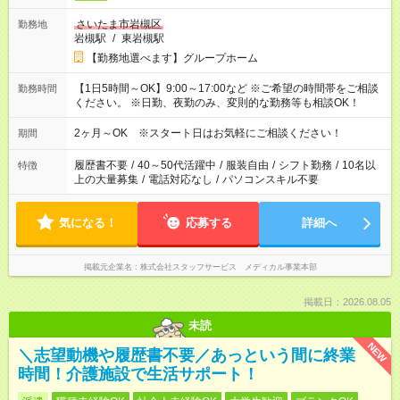
さいたま市岩槻区
勤務地
岩槻駅
/
東岩槻駅
【勤務地選べます】グループホーム
【1日5時間～OK】9:00～17:00など ※ご希望の時間帯をご相談
勤務時間
ください。 ※日勤、夜勤のみ、変則的な勤務等も相談OK！
2ヶ月～OK ※スタート日はお気軽にご相談ください！
期間
履歴書不要
/
40～50代活躍中
/
服装自由
/
シフト勤務
/
10名以
特徴
上の大量募集
/
電話対応なし
/
パソコンスキル不要
気になる！
応募する
詳細へ
掲載元企業名
株式会社スタッフサービス メディカル事業本部
掲載日：2026.08.05
未読
NEW
＼志望動機や履歴書不要／あっという間に終業
時間！介護施設で生活サポート！