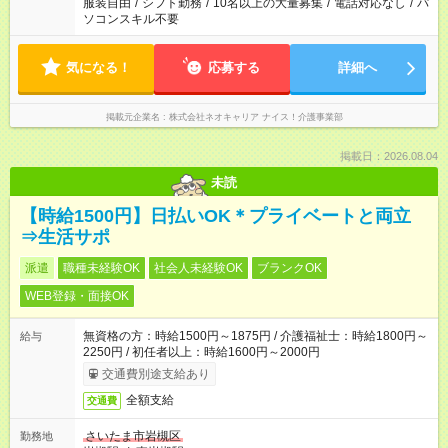
服装自由
/
シフト勤務
/
10名以上の大量募集
/
電話対応なし
/
パ
ソコンスキル不要
気になる！
応募する
詳細へ
掲載元企業名
株式会社ネオキャリア ナイス！介護事業部
掲載日：2026.08.04
未読
【時給1500円】日払いOK＊プライベートと両立
⇒生活サポ
派遣
職種未経験OK
社会人未経験OK
ブランクOK
WEB登録・面接OK
無資格の方：時給1500円～1875円 / 介護福祉士：時給1800円～
給与
2250円 / 初任者以上：時給1600円～2000円
交通費別途支給あり
全額支給
交通費
さいたま市岩槻区
勤務地