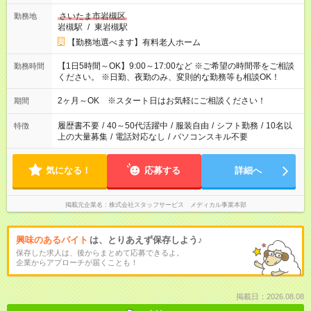
さいたま市岩槻区
勤務地
岩槻駅
/
東岩槻駅
【勤務地選べます】有料老人ホーム
【1日5時間～OK】9:00～17:00など ※ご希望の時間帯をご相談
勤務時間
ください。 ※日勤、夜勤のみ、変則的な勤務等も相談OK！
2ヶ月～OK ※スタート日はお気軽にご相談ください！
期間
履歴書不要
/
40～50代活躍中
/
服装自由
/
シフト勤務
/
10名以
特徴
上の大量募集
/
電話対応なし
/
パソコンスキル不要
気になる！
応募する
詳細へ
掲載元企業名
株式会社スタッフサービス メディカル事業本部
興味のあるバイト
は、とりあえず保存しよう♪
保存した求人は、後からまとめて応募できるよ。
企業からアプローチが届くことも！
掲載日：2026.08.08