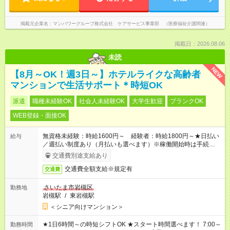
掲載元企業名
マンパワーグループ株式会社 ケアサービス事業部 （医療福祉介護関連）
掲載日：2026.08.06
未読
NEW
【8月～OK！週3日～】ホテルライクな高齢者
マンションで生活サポート＊時短OK
派遣
職種未経験OK
社会人未経験OK
大学生歓迎
ブランクOK
WEB登録・面接OK
無資格未経験：時給1600円～ 経験者：時給1800円～★日払い
給与
／週払い制度あり（月払いも選べます）※稼働開始時は手続き完
了次第のお支払いとなります。
交通費別途支給あり
交通費全額支給※規定有
交通費
さいたま市岩槻区
勤務地
岩槻駅
/
東岩槻駅
＜シニア向けマンション＞
★1日6時間～の時短シフトOK ★スタート時間選べます！ 7:00～
勤務時間