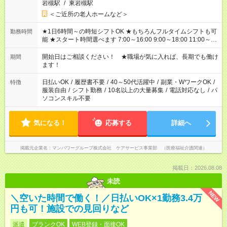
岩槻駅
/
東岩槻駅
＜ご近所の老人ホームなど＞
★1日6時間～の時短シフトOK ★もちろんフルタイムシフトも可
勤務時間
能 ★スタート時間選べます 7:00～16:00 9:00～18:00 11:00～
20:00 など 残業なし！ ※Wワークの場合、他のお仕事と合わせ
週40時間超の就業はご案内できません ※法令に基づき、週20時
開始日はご相談ください！ ★職場が気に入れば、長期でも働け
期間
間以上勤務は社会保険への加入対象となります ※労働者派遣法
ます！
（日雇い派遣の原則禁止）により、短時間・短期間の就業はご
案内が難しい場合があります
日払いOK
/
履歴書不要
/
40～50代活躍中
/
副業・WワークOK
/
特徴
服装自由
/
シフト勤務
/
10名以上の大量募集
/
電話対応なし
/
パ
ソコンスキル不要
気になる！
応募する
詳細へ
掲載元企業名
マンパワーグループ株式会社 ケアサービス事業部 （医療福祉介護関連）
掲載日：2026.08.08
未読
NEW
＼空いた時間で働く！／日払いOK×1勤務3.4万
円も可！施設での見回りなど
派遣
ブランクOK
WEB登録・面接OK