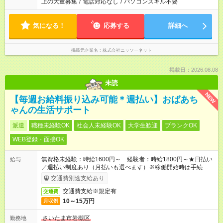
上の大量募集
/
電話対応なし
/
パソコンスキル不要
気になる！
応募する
詳細へ
掲載元企業名
株式会社ニッソーネット
掲載日：2026.08.08
未読
NEW
【毎週お給料振り込み可能＊週払い】おばあち
ゃんの生活サポート
派遣
職種未経験OK
社会人未経験OK
大学生歓迎
ブランクOK
WEB登録・面接OK
無資格未経験：時給1600円～ 経験者：時給1800円～★日払い
給与
／週払い制度あり（月払いも選べます）※稼働開始時は手続き完
了次第のお支払いとなります。
交通費別途支給あり
交通費支給※規定有
交通費
10～15万円
月収例
さいたま市岩槻区
勤務地