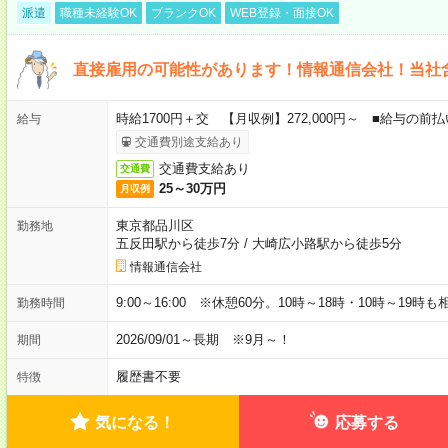
派遣
職種未経験OK
ブランクOK
WEB登録・面接OK
直接雇用の可能性があります！情報通信会社！当社
時給1700円＋交 【月収例】272,000円～ ■給与の
給与
交通費別途支給あり
交通費支給あり
交通費
25～30万円
月収例
東京都品川区
勤務地
五反田駅から徒歩7分
/
大崎広小路駅から徒歩5分
情報通信会社
9:00～16:00 ※休憩60分。10時～18時・10時～19時
勤務時間
2026/09/01～長期 ※9月～！
期間
履歴書不要
特徴
気になる！
応募する