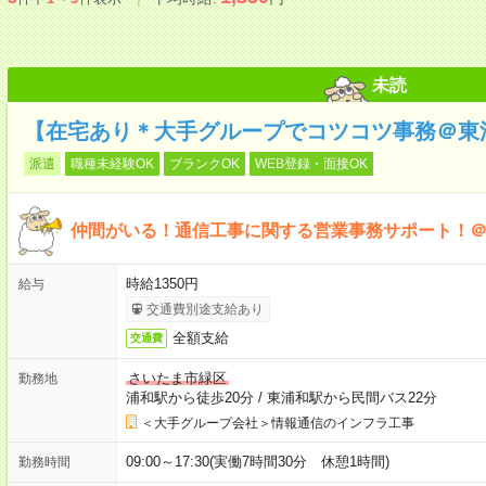
未読
【在宅あり＊大手グループでコツコツ事務＠東
派遣
職種未経験OK
ブランクOK
WEB登録・面接OK
仲間がいる！通信工事に関する営業事務サポート！
時給1350円
給与
交通費別途支給あり
全額支給
交通費
さいたま市緑区
勤務地
浦和駅から徒歩20分
/
東浦和駅から民間バス22分
＜大手グループ会社＞情報通信のインフラ工事
09:00～17:30(実働7時間30分 休憩1時間)
勤務時間