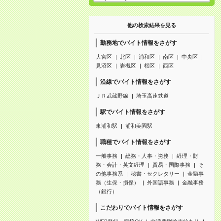
他の検索結果を見る
勤務地でバイト情報をさがす
大宮区
北区
浦和区
南区
中央区
見沼区
岩槻区
桜区
西区
沿線でバイト情報をさがす
ＪＲ武蔵野線
埼玉高速鉄道
駅でバイト情報をさがす
東浦和駅
浦和美園駅
職種でバイト情報をさがす
一般事務
総務・人事・労務
経理・財
務・会計・英文経理
貿易・国際事務
そ
の他事務系
秘書・セクレタリー
金融事
務（生保・損保）
外国語事務
金融事務
（銀行）
こだわりでバイト情報をさがす