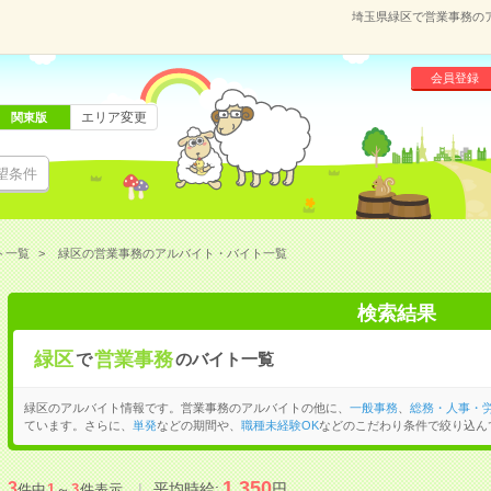
埼玉県緑区で営業事務の
会員登録
エリア変更
関東版
望条件
ト一覧
緑区の営業事務のアルバイト・バイト一覧
検索結果
緑区
営業事務
で
のバイト一覧
緑区のアルバイト情報です。営業事務のアルバイトの他に、
一般事務
、
総務・人事・
ています。さらに、
単発
などの期間や、
職種未経験OK
などのこだわり条件で絞り込ん
1,350
3
平均時給:
円
件中
1
～
3
件表示