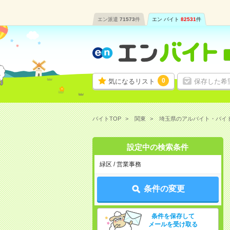
エン派遣
71573
件
エン バイト
82531
件
0
気になるリスト
保存した希
バイトTOP
関東
埼玉県のアルバイト・バイ
設定中の検索条件
緑区 / 営業事務
条件の変更
条件を保存して
メールを受け取る