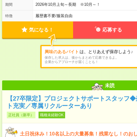
2026年10月上旬～長期 ※10月～！
期間
履歴書不要
/
服装自由
特徴
気になる！
応募する
興味のあるバイト
は、とりあえず保存しよう♪
保存した求人は、後からまとめて応募できるよ。
企業からアプローチが届くことも！
未読
【27卒限定】プロジェクトサポートスタッフ
ト充実／専属リクルーターあり
正社員（新卒）
職種未経験OK
土日祝休み！10名以上の大量募集！残業なし！のお