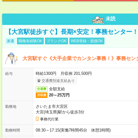
未読
【大宮駅徒歩すぐ】長期×安定！事務センター
派遣
職種未経験OK
ブランクOK
WEB登録・面接OK
大宮駅すぐ《大手企業でカンタン事務！》事務セン
時給1300円 月収例 201,500円
給与
交通費別途支給あり
全額支給
交通費
20～25万円
月収例
さいたま市大宮区
勤務地
大宮(埼玉県)駅から徒歩3分
事務代行業
08:30～17:15(実働7時間45分 休憩1時間)
勤務時間