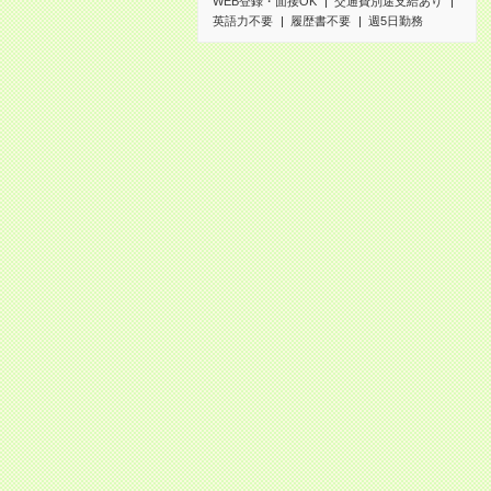
WEB登録・面接OK
交通費別途支給あり
英語力不要
履歴書不要
週5日勤務