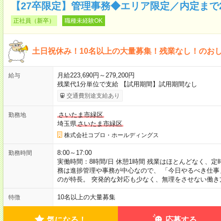
【27卒限定】管理事務◆エリア限定／内定まで
正社員（新卒）
職種未経験OK
土日祝休み！10名以上の大量募集！残業なし！のお
月給223,690円～279,200円
給与
残業代1分単位で支給 【試用期間】試用期間なし
交通費別途支給あり
さいたま市緑区
勤務地
埼玉県
さいたま市緑区
株式会社コプロ・ホールディングス
8:00～17:00
勤務時間
実働時間：8時間/日 休憩1時間 残業はほとんどなく、
務は進捗管理や事務が中心なので、 「今日やるべき仕
のが特長。 突発的な対応も少なく、無理をさせない働き
10名以上の大量募集
特徴
気になる！
応募する