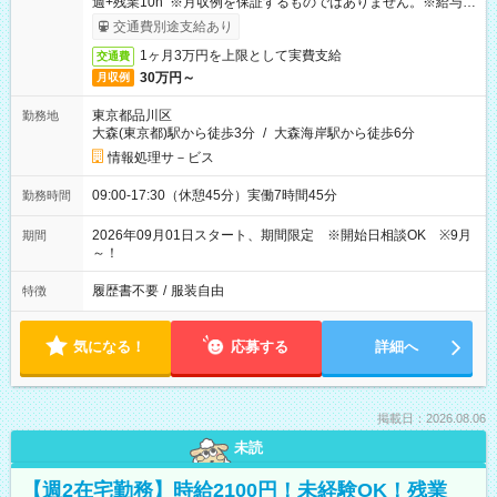
週+残業10h ※月収例を保証するものではありません。※給与即
受取りサービス利用可（利用条件有）
交通費別途支給あり
1ヶ月3万円を上限として実費支給
交通費
30万円～
月収例
東京都品川区
勤務地
大森(東京都)駅から徒歩3分
/
大森海岸駅から徒歩6分
情報処理サ－ビス
09:00-17:30（休憩45分）実働7時間45分
勤務時間
2026年09月01日スタート、期間限定 ※開始日相談OK ※9月
期間
～！
履歴書不要
/
服装自由
特徴
気になる！
応募する
詳細へ
掲載日：2026.08.06
未読
【週2在宅勤務】時給2100円！未経験OK！残業