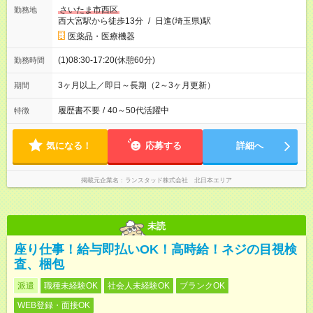
さいたま市西区
勤務地
西大宮駅から徒歩13分
/
日進(埼玉県)駅
医薬品・医療機器
(1)08:30-17:20(休憩60分)
勤務時間
3ヶ月以上／即日～長期（2～3ヶ月更新）
期間
履歴書不要
/
40～50代活躍中
特徴
気になる！
応募する
詳細へ
掲載元企業名
ランスタッド株式会社 北日本エリア
未読
座り仕事！給与即払いOK！高時給！ネジの目視検
査、梱包
派遣
職種未経験OK
社会人未経験OK
ブランクOK
WEB登録・面接OK