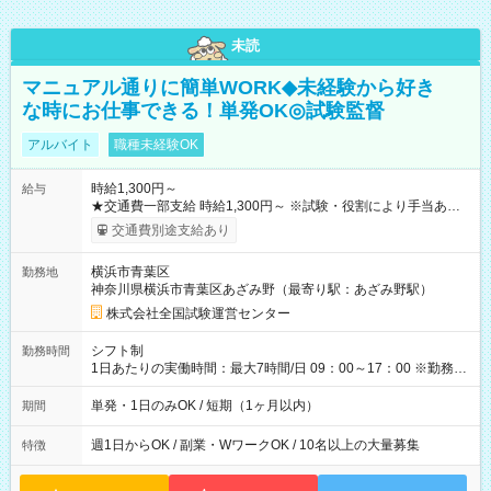
未読
マニュアル通りに簡単WORK◆未経験から好き
な時にお仕事できる！単発OK◎試験監督
アルバイト
職種未経験OK
時給1,300円～
給与
★交通費一部支給 時給1,300円～ ※試験・役割により手当あり
※勤務回数により昇給あり 【即給（前払い）オプションあ
交通費別途支給あり
り！】 希望される場合、勤務から1週間ほどで給与の一部を受け
取れます。 ※手数料418円がかかります。 【過去試験日の収入
横浜市青葉区
勤務地
例】 ・河合塾模擬試験 8:30～17:30（休憩1時間） 時給1,300円
神奈川県横浜市青葉区あざみ野（最寄り駅：あざみ野駅）
×8時間＝日収10,400円＋交通費 ※当日の役割により時給＋100
円の場合あり ・国家試験 7:00～13:30（休憩なし） 時給1,300
株式会社全国試験運営センター
円（役割手当＋100円）×6時間＝日収8,400円＋交通費 【試用期
間】試用期間なし
シフト制
勤務時間
1日あたりの実働時間：最大7時間/日 09：00～17：00 ※勤務時
間は 試験により異なります。
単発・1日のみOK / 短期（1ヶ月以内）
期間
週1日からOK / 副業・WワークOK / 10名以上の大量募集
特徴