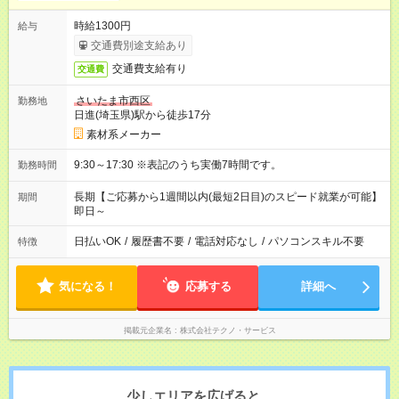
時給1300円
給与
交通費別途支給あり
交通費支給有り
交通費
さいたま市西区
勤務地
日進(埼玉県)駅から徒歩17分
素材系メーカー
9:30～17:30 ※表記のうち実働7時間です。
勤務時間
長期【ご応募から1週間以内(最短2日目)のスピード就業が可能】
期間
即日～
日払いOK
/
履歴書不要
/
電話対応なし
/
パソコンスキル不要
特徴
気になる！
応募する
詳細へ
掲載元企業名
株式会社テクノ・サービス
少しエリアを広げると、