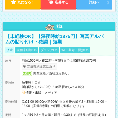
気になる！
応募する
詳細へ
未読
【未経験OK】【深夜時給1875円】写真アルバ
ムの貼り付け・確認｜短期
派遣
職種未経験OK
ブランクOK
WEB登録・面接OK
時給1500円／夜22時～翌5時までは深夜時給1875円
給与
交通費別途支給あり
実費支給／当社規定あり。
交通費
埼玉県川口市
勤務地
川口駅からバス10分
/
赤羽駅からバス10分
情報・出版・メディア
(1)21:00-06:00(休憩60分) ※入社後の最初2～3週間は9:00～
勤務時間
18:00（実働8時間）の日勤で勤務になります
1ヶ月以上3ヶ月未満／即日～9/30まで（延長の可能性あり）
期間