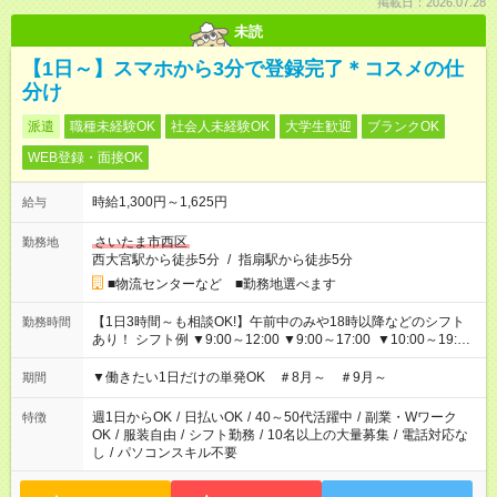
掲載日：2026.07.28
未読
【1日～】スマホから3分で登録完了＊コスメの仕
分け
派遣
職種未経験OK
社会人未経験OK
大学生歓迎
ブランクOK
WEB登録・面接OK
時給1,300円～1,625円
給与
さいたま市西区
勤務地
西大宮駅から徒歩5分
/
指扇駅から徒歩5分
■物流センターなど ■勤務地選べます
【1日3時間～も相談OK!】午前中のみや18時以降などのシフト
勤務時間
あり！ シフト例 ▼9:00～12:00 ▼9:00～17:00 ▼10:00～19:00
▼18:00～21:00
▼働きたい1日だけの単発OK ＃8月～ ＃9月～
期間
週1日からOK
/
日払いOK
/
40～50代活躍中
/
副業・Wワーク
特徴
OK
/
服装自由
/
シフト勤務
/
10名以上の大量募集
/
電話対応な
し
/
パソコンスキル不要