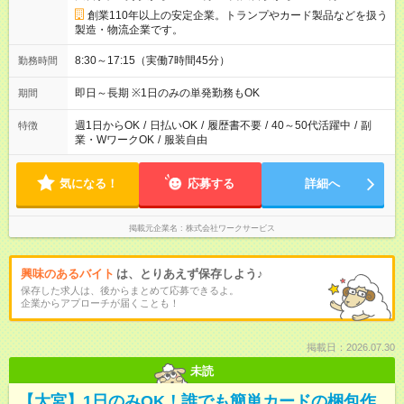
創業110年以上の安定企業。トランプやカード製品などを扱う
製造・物流企業です。
8:30～17:15（実働7時間45分）
勤務時間
即日～長期 ※1日のみの単発勤務もOK
期間
週1日からOK
/
日払いOK
/
履歴書不要
/
40～50代活躍中
/
副
特徴
業・WワークOK
/
服装自由
気になる！
応募する
詳細へ
掲載元企業名
株式会社ワークサービス
興味のあるバイト
は、とりあえず保存しよう♪
保存した求人は、後からまとめて応募できるよ。
企業からアプローチが届くことも！
掲載日：2026.07.30
未読
【大宮】1日のみOK！誰でも簡単カードの梱包作