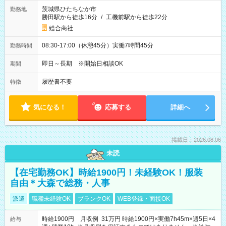
茨城県ひたちなか市
勤務地
勝田駅から徒歩16分
/
工機前駅から徒歩22分
総合商社
08:30-17:00（休憩45分）実働7時間45分
勤務時間
即日～長期 ※開始日相談OK
期間
履歴書不要
特徴
気になる！
応募する
詳細へ
掲載日：2026.08.06
未読
【在宅勤務OK】時給1900円！未経験OK！服装
自由＊大森で総務・人事
派遣
職種未経験OK
ブランクOK
WEB登録・面接OK
時給1900円 月収例 31万円 時給1900円×実働7h45m×週5日×4
給与