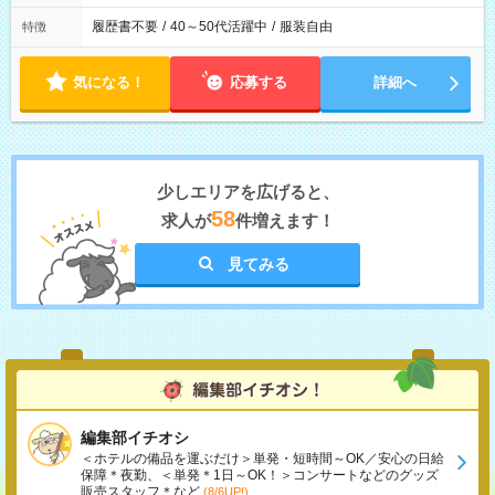
履歴書不要
/
40～50代活躍中
/
服装自由
特徴
気になる！
応募する
詳細へ
少しエリアを広げると、
58
求人が
件増えます！
見てみる
編集部イチオシ
＜ホテルの備品を運ぶだけ＞単発・短時間～OK／安心の日給
保障＊夜勤、＜単発＊1日～OK！＞コンサートなどのグッズ
販売スタッフ＊など
(8/6UP!)