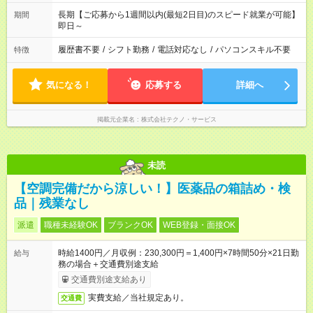
長期【ご応募から1週間以内(最短2日目)のスピード就業が可能】
期間
即日～
履歴書不要
/
シフト勤務
/
電話対応なし
/
パソコンスキル不要
特徴
気になる！
応募する
詳細へ
掲載元企業名
株式会社テクノ・サービス
未読
【空調完備だから涼しい！】医薬品の箱詰め・検
品｜残業なし
派遣
職種未経験OK
ブランクOK
WEB登録・面接OK
時給1400円／月収例：230,300円＝1,400円×7時間50分×21日勤
給与
務の場合＋交通費別途支給
交通費別途支給あり
実費支給／当社規定あり。
交通費