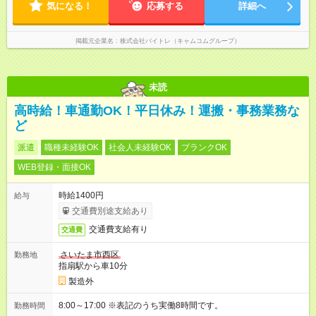
気になる！
応募する
詳細へ
掲載元企業名
株式会社バイトレ（キャムコムグループ）
未読
高時給！車通勤OK！平日休み！運搬・事務業務な
ど
派遣
職種未経験OK
社会人未経験OK
ブランクOK
WEB登録・面接OK
時給1400円
給与
交通費別途支給あり
交通費支給有り
交通費
さいたま市西区
勤務地
指扇駅から車10分
製造外
8:00～17:00 ※表記のうち実働8時間です。
勤務時間