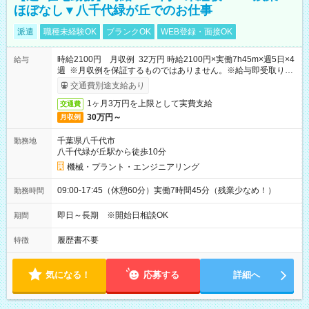
ほぼなし▼八千代緑が丘でのお仕事
派遣
職種未経験OK
ブランクOK
WEB登録・面接OK
時給2100円 月収例 32万円 時給2100円×実働7h45m×週5日×4
給与
週 ※月収例を保証するものではありません。※給与即受取りサ
ービス利用可（利用条件有）
交通費別途支給あり
1ヶ月3万円を上限として実費支給
交通費
30万円～
月収例
千葉県八千代市
勤務地
八千代緑が丘駅から徒歩10分
機械・プラント・エンジニアリング
09:00-17:45（休憩60分）実働7時間45分（残業少なめ！）
勤務時間
即日～長期 ※開始日相談OK
期間
履歴書不要
特徴
気になる！
応募する
詳細へ