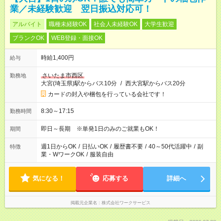
業／未経験歓迎 翌日振込対応可！
アルバイト
職種未経験OK
社会人未経験OK
大学生歓迎
ブランクOK
WEB登録・面接OK
時給1,400円
給与
さいたま市西区
勤務地
大宮(埼玉県)駅からバス10分
/
西大宮駅からバス20分
カードの封入や梱包を行っている会社です！
8:30～17:15
勤務時間
即日～長期 ※単発1日のみのご就業もOK！
期間
週1日からOK
/
日払いOK
/
履歴書不要
/
40～50代活躍中
/
副
特徴
業・WワークOK
/
服装自由
気になる！
応募する
詳細へ
掲載元企業名
株式会社ワークサービス