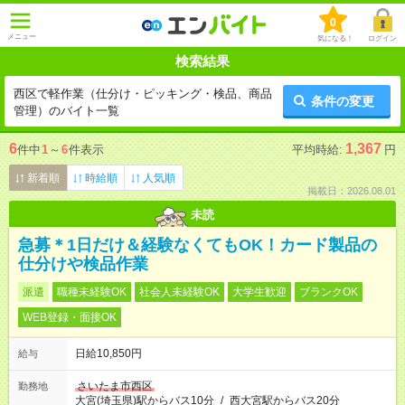
0
メニュー
気になる！
ログイン
検索結果
西区で軽作業（仕分け・ピッキング・検品、商品
条件の変更
管理）のバイト一覧
6
1,367
件中
1
～
6
件表示
平均時給:
円
新着順
時給順
人気順
掲載日：2026.08.01
未読
急募＊1日だけ＆経験なくてもOK！カード製品の
仕分けや検品作業
派遣
職種未経験OK
社会人未経験OK
大学生歓迎
ブランクOK
WEB登録・面接OK
日給10,850円
給与
さいたま市西区
勤務地
大宮(埼玉県)駅からバス10分
/
西大宮駅からバス20分