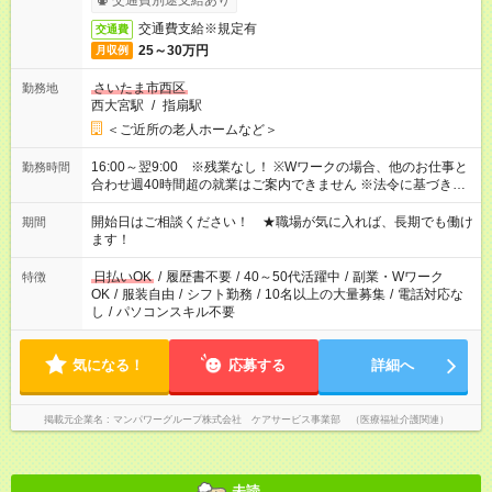
交通費別途支給あり
交通費支給※規定有
交通費
25～30万円
月収例
さいたま市西区
勤務地
西大宮駅
/
指扇駅
＜ご近所の老人ホームなど＞
16:00～翌9:00 ※残業なし！ ※Wワークの場合、他のお仕事と
勤務時間
合わせ週40時間超の就業はご案内できません ※法令に基づき、
週20時間以上勤務は社会保険への加入対象となります ※労働者
派遣法（日雇い派遣の原則禁止）により、短時間・短期間の就
開始日はご相談ください！ ★職場が気に入れば、長期でも働け
期間
業はご案内が難しい場合があります
ます！
日払いOK
/
履歴書不要
/
40～50代活躍中
/
副業・Wワーク
特徴
OK
/
服装自由
/
シフト勤務
/
10名以上の大量募集
/
電話対応な
し
/
パソコンスキル不要
気になる！
応募する
詳細へ
掲載元企業名
マンパワーグループ株式会社 ケアサービス事業部 （医療福祉介護関連）
未読