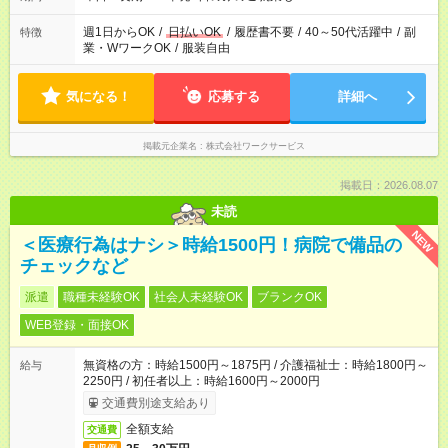
週1日からOK
/
日払いOK
/
履歴書不要
/
40～50代活躍中
/
副
特徴
業・WワークOK
/
服装自由
気になる！
応募する
詳細へ
掲載元企業名
株式会社ワークサービス
掲載日：2026.08.07
未読
NEW
＜医療行為はナシ＞時給1500円！病院で備品の
チェックなど
派遣
職種未経験OK
社会人未経験OK
ブランクOK
WEB登録・面接OK
無資格の方：時給1500円～1875円 / 介護福祉士：時給1800円～
給与
2250円 / 初任者以上：時給1600円～2000円
交通費別途支給あり
全額支給
交通費