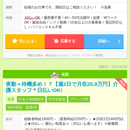
短期のお仕事です。開始日はご相談ください！ ※急募
期間
日払いOK
/
履歴書不要
/
40～50代活躍中
/
副業・Wワーク
特徴
OK
/
服装自由
/
シフト勤務
/
10名以上の大量募集
/
電話対応な
し
/
パソコンスキル不要
気になる！
応募する
詳細へ
掲載元企業名
株式会社ウィルオブ・ワーク ケアワーク事業部
掲載日：2026.08.06
未読
NEW
夜勤＝待機多め！？【週2日で月収25.9万円】介
護スタッフ＊日払いOK!
派遣
社会人未経験OK
大学生歓迎
ブランクOK
WEB登録・面接OK
経験者時給1800円～（夜勤時給2250円～）★日収3万2400円以
給与
上★日払い／週払い制度あり（月払いも選べます）※稼働開始時
は手続き完了次第のお支払いとなります。