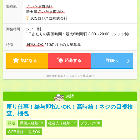
ど！ ・主要都市エリア 月収55万円／週5日稼働 月収65万~112
万円／週6日稼働 ・地方郊外エリア 月収40万円／週5日稼働 月
さいたま市西区
勤務地
収40万円~50万円／週6日稼働 ＜モデルイメージ＞ ■月収50万
埼玉県
さいたま市西区
円 (27歳男性/江東区在住)※元建築関係 1日150個配達×25日勤務
JCSロジスコ株式会社
(日休み) ■月収80万円(43歳男性/墨田区在住)※元営業 1日200個
配達×25日勤務(月休み) 【試用期間】試用期間なし
シフト制
勤務時間
1日あたりの実働時間：最大8時間/日 8:00～20:00（シフト制/実
働8時間） ※週5日勤務（場所次第では週4も有り） ※配達状況に
よって時間外での勤務可能性有り ※案件により多少の前後あり
日払いOK
/ 10名以上の大量募集
特徴
※配達が完了次第、帰社OKです
気になる！
応募する
詳細へ
掲載元企業名
JCSロジスコ株式会社
未読
座り仕事！給与即払いOK！高時給！ネジの目視検
査、梱包
派遣
職種未経験OK
社会人未経験OK
ブランクOK
WEB登録・面接OK