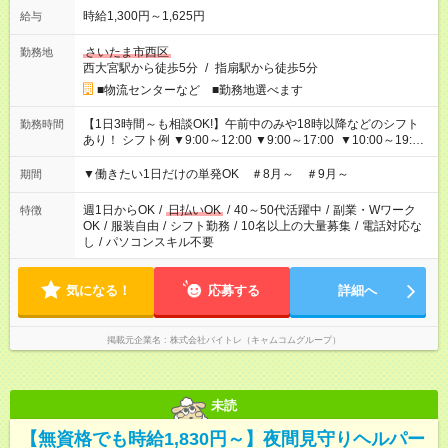
時給1,300円～1,625円
給与
さいたま市西区
勤務地
西大宮駅から徒歩5分
/
指扇駅から徒歩5分
■物流センターなど ■勤務地選べます
【1日3時間～も相談OK!】午前中のみや18時以降などのシフト
勤務時間
あり！ シフト例 ▼9:00～12:00 ▼9:00～17:00 ▼10:00～19:00
▼18:00～21:00
▼働きたい1日だけの単発OK ＃8月～ ＃9月～
期間
週1日からOK
/
日払いOK
/
40～50代活躍中
/
副業・Wワーク
特徴
OK
/
服装自由
/
シフト勤務
/
10名以上の大量募集
/
電話対応な
し
/
パソコンスキル不要
気になる！
応募する
詳細へ
掲載元企業名
株式会社バイトレ（キャムコムグループ）
未読
【無資格でも時給1,830円～】夜間見守りヘルパー