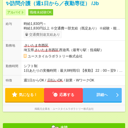
✨訪問介護（週1日から／夜勤専従） /Jb
アルバイト
職種未経験OK
時給1,830円～
給与
時給1,830円以上 ※交通費一部支給（既定あり） ※経験・能力を
考慮して決定します 【収入例】 週1回勤務の場合：1,830円×8時
交通費別途支給あり
間×4回=5万8,560円 週3回勤務の場合：1,830円×8時間×12回
=17万5,680円 【試用期間】試用期間あり 試用期間の長さ：2ヶ
さいたま市西区
勤務地
月 ※ 雇用形態と給与に、本採用時と異なる部分があります。 雇
埼玉県
さいたま市西区
西遊馬（最寄り駅：指扇駅）
用形態：本採用時と同じです。 給与：時給 1,580円以上
ユースタイルラボラトリー株式会社
シフト制
勤務時間
1日あたりの実働時間：最大8時間/日 【夜勤】 22：00～翌9：
00 ※週1日～OK ／ 夜勤専従 ＊＊ 勤務時間例 ＊＊ ■22時か
ら翌7時 ■23時から翌8時 ■24時から翌9時 など ※上記の時間
週1日からOK /
日払いOK
/ 副業・WワークOK
特徴
内で8時間勤務（休憩1時間）ご利用者様により、時間は異なり
ます。 ※曜日固定（毎週同じ曜日での勤務となります）
気になる！
応募する
詳細へ
掲載元企業名
ユースタイルラボラトリー株式会社
未読