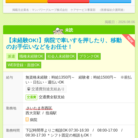
掲載元企業名
マンパワーグループ株式会社 ケアサービス事業部 （医療福祉介護関連）
掲載日：2026.08.06
未読
NEW
【未経験OK!】病院で車いすを押したり、移動
のお手伝いなどをお任せ！
派遣
職種未経験OK
社会人未経験OK
ブランクOK
WEB登録・面接OK
無資格未経験：時給1350円～ 経験者：時給1500円～ ※前払
給与
い・日払い・週払いOK
交通費別途支給あり
交通費全額支給
交通費
さいたま市西区
勤務地
西大宮駅
/
指扇駅
病院
下記時間帯よりご相談OK 07:30-16:30 / 08:00-17:00 /
勤務時間
08:30-17:30 ＊シフト固定の相談もOK！