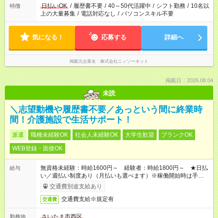
日払いOK
/
履歴書不要
/
40～50代活躍中
/
シフト勤務
/
10名以
特徴
上の大量募集
/
電話対応なし
/
パソコンスキル不要
気になる！
応募する
詳細へ
掲載元企業名
株式会社ニッソーネット
掲載日：2026.08.04
未読
＼志望動機や履歴書不要／あっという間に終業時
間！介護施設で生活サポート！
派遣
職種未経験OK
社会人未経験OK
大学生歓迎
ブランクOK
WEB登録・面接OK
無資格未経験：時給1600円～ 経験者：時給1800円～ ★日払
給与
い／週払い制度あり（月払いも選べます）※稼働開始時は手続き
完了次第のお支払いとなります。
交通費別途支給あり
交通費支給※規定有
交通費
さいたま市西区
勤務地