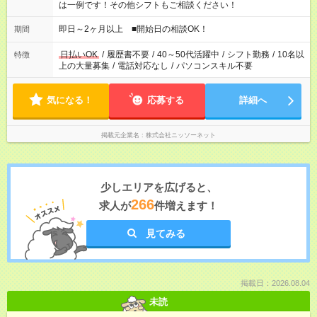
は一例です！その他シフトもご相談ください！
即日～2ヶ月以上 ■開始日の相談OK！
期間
日払いOK
/
履歴書不要
/
40～50代活躍中
/
シフト勤務
/
10名以
特徴
上の大量募集
/
電話対応なし
/
パソコンスキル不要
気になる！
応募する
詳細へ
掲載元企業名
株式会社ニッソーネット
少しエリアを広げると、
266
求人が
件増えます！
見てみる
掲載日：2026.08.04
未読