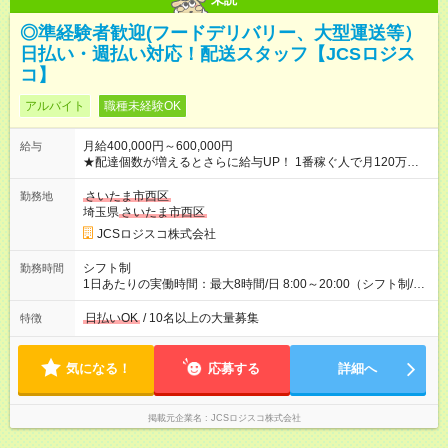
◎準経験者歓迎(フードデリバリー、大型運送等）
日払い・週払い対応！配送スタッフ【JCSロジス
コ】
アルバイト
職種未経験OK
月給400,000円～600,000円
給与
★配達個数が増えるとさらに給与UP！ 1番稼ぐ人で月120万ほ
ど！ ・主要都市エリア 月収55万円／週5日稼働 月収65万~112
万円／週6日稼働 ・地方郊外エリア 月収40万円／週5日稼働 月
さいたま市西区
勤務地
収40万円~50万円／週6日稼働 ＜モデルイメージ＞ ■月収50万
埼玉県
さいたま市西区
円 (27歳男性/江東区在住)※元建築関係 1日150個配達×25日勤務
JCSロジスコ株式会社
(日休み) ■月収80万円(43歳男性/墨田区在住)※元営業 1日200個
配達×25日勤務(月休み) 【試用期間】試用期間なし
シフト制
勤務時間
1日あたりの実働時間：最大8時間/日 8:00～20:00（シフト制/実
働8時間） ※週5日勤務（場所次第では週4も有り） ※配達状況に
よって時間外での勤務可能性有り ※案件により多少の前後あり
日払いOK
/ 10名以上の大量募集
特徴
※配達が完了次第、帰社OKです
気になる！
応募する
詳細へ
掲載元企業名
JCSロジスコ株式会社