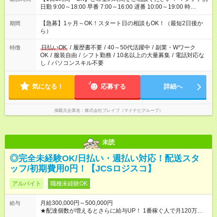
日勤 9:00～18:00 早番 7:00～16:00 遅番 10:00～19:00 時
短 10:00～15:00 上記はあくまで一例です。 「夕方までには帰宅
しておきたい」 「朝はゆっくりのスタートがいい」 「お昼の時
【急募】1ヶ月～OK！スタート日の相談もOK！（最短2日後か
期間
間を有効に使いたい」 など、ご希望があれば教えてください
ら）
ね。
日払いOK
/
履歴書不要
/
40～50代活躍中
/
副業・Wワーク
特徴
OK
/
服装自由
/
シフト勤務
/
10名以上の大量募集
/
電話対応な
し
/
パソコンスキル不要
気になる！
応募する
詳細へ
掲載元企業名
株式会社ブレイブ（マイナビグループ）
未読
◎完全未経験OK/日払い・週払い対応！配送スタ
ッフ/初期費用0円！【JCSロジスコ】
アルバイト
職種未経験OK
月給300,000円～500,000円
給与
★配達個数が増えるとさらに給与UP！ 1番稼ぐ人で月120万ほ