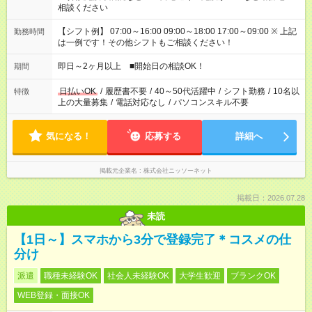
相談ください
【シフト例】 07:00～16:00 09:00～18:00 17:00～09:00 ※ 上記
勤務時間
は一例です！その他シフトもご相談ください！
即日～2ヶ月以上 ■開始日の相談OK！
期間
日払いOK
/
履歴書不要
/
40～50代活躍中
/
シフト勤務
/
10名以
特徴
上の大量募集
/
電話対応なし
/
パソコンスキル不要
気になる！
応募する
詳細へ
掲載元企業名
株式会社ニッソーネット
掲載日：2026.07.28
未読
【1日～】スマホから3分で登録完了＊コスメの仕
分け
派遣
職種未経験OK
社会人未経験OK
大学生歓迎
ブランクOK
WEB登録・面接OK