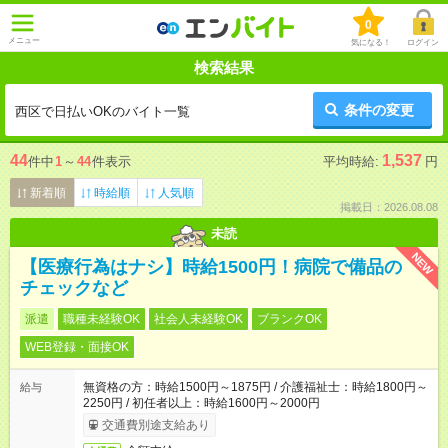
0
メニュー
気になる！
ログイン
検索結果
条件の変更
西区で日払いOKのバイト一覧
44
1,537
件中
1
～
44
件表示
平均時給:
円
新着順
時給順
人気順
掲載日：2026.08.08
未読
NEW
【医療行為はナシ】時給1500円！病院で備品の
チェックなど
派遣
職種未経験OK
社会人未経験OK
ブランクOK
WEB登録・面接OK
無資格の方：時給1500円～1875円 / 介護福祉士：時給1800円～
給与
2250円 / 初任者以上：時給1600円～2000円
交通費別途支給あり