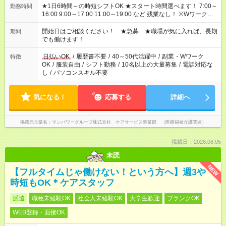
★1日6時間～の時短シフトOK ★スタート時間選べます！ 7:00～
勤務時間
16:00 9:00～17:00 11:00～19:00 など 残業なし！ ※Wワークの
場合、他のお仕事と合わせ週40時間超の就業はご案内できませ
ん ※法令に基づき、週20時間以上勤務は社会保険への加入対象
開始日はご相談ください！ ★急募 ★職場が気に入れば、長期
期間
となります ※労働者派遣法（日雇い派遣の原則禁止）により、
でも働けます！
短時間・短期間の就業はご案内が難しい場合があります
日払いOK
/
履歴書不要
/
40～50代活躍中
/
副業・Wワーク
特徴
OK
/
服装自由
/
シフト勤務
/
10名以上の大量募集
/
電話対応な
し
/
パソコンスキル不要
気になる！
応募する
詳細へ
掲載元企業名
マンパワーグループ株式会社 ケアサービス事業部 （医療福祉介護関連）
掲載日：2026.08.05
未読
NEW
【フルタイムじゃ働けない！という方へ】週3や
時短もOK＊ケアスタッフ
派遣
職種未経験OK
社会人未経験OK
大学生歓迎
ブランクOK
WEB登録・面接OK