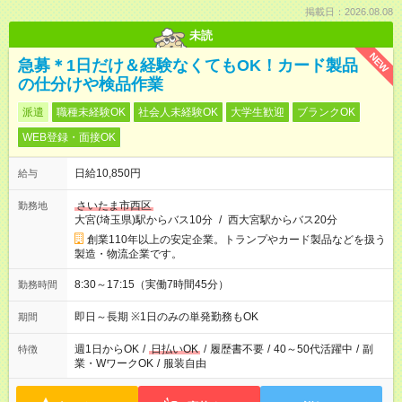
掲載日：2026.08.08
未読
NEW
急募＊1日だけ＆経験なくてもOK！カード製品
の仕分けや検品作業
派遣
職種未経験OK
社会人未経験OK
大学生歓迎
ブランクOK
WEB登録・面接OK
日給10,850円
給与
さいたま市西区
勤務地
大宮(埼玉県)駅からバス10分
/
西大宮駅からバス20分
創業110年以上の安定企業。トランプやカード製品などを扱う
製造・物流企業です。
8:30～17:15（実働7時間45分）
勤務時間
即日～長期 ※1日のみの単発勤務もOK
期間
週1日からOK
/
日払いOK
/
履歴書不要
/
40～50代活躍中
/
副
特徴
業・WワークOK
/
服装自由