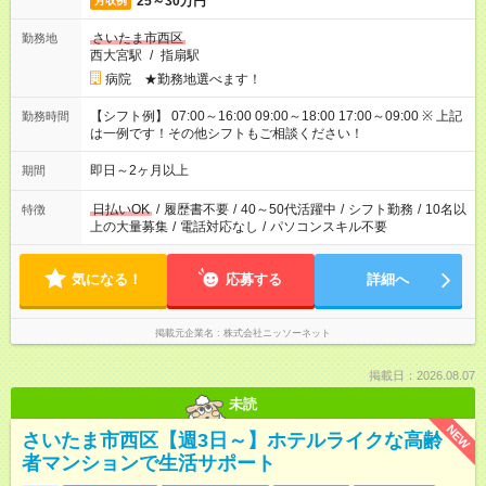
25～30万円
月収例
さいたま市西区
勤務地
西大宮駅
/
指扇駅
病院 ★勤務地選べます！
【シフト例】 07:00～16:00 09:00～18:00 17:00～09:00 ※ 上記
勤務時間
は一例です！その他シフトもご相談ください！
即日～2ヶ月以上
期間
日払いOK
/
履歴書不要
/
40～50代活躍中
/
シフト勤務
/
10名以
特徴
上の大量募集
/
電話対応なし
/
パソコンスキル不要
気になる！
応募する
詳細へ
掲載元企業名
株式会社ニッソーネット
掲載日：2026.08.07
未読
NEW
さいたま市西区【週3日～】ホテルライクな高齢
者マンションで生活サポート