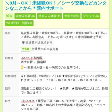
＼8月～OK！未経験OK！／シーツ交換などカンタ
ンなことから＊院内サポート
派遣
職種未経験OK
社会人未経験OK
大学生歓迎
ブランクOK
WEB登録・面接OK
無資格未経験：時給1600円～ 経験者：時給1800円～★日払い
給与
／週払い制度あり（月払いも選べます）※稼働開始時は手続き完
了次第のお支払いとなります。
交通費別途支給あり
交通費支給※規定有
交通費
さいたま市西区
勤務地
西大宮駅
/
指扇駅
≪勤務地が選べる≫病院でのお仕事です。
★1日6時間～の時短シフトOK ★都合に合わせてシフトが決めら
勤務時間
れます シフト例： 7：00～16：00 9：00～15：00 9：00～
18：00 11：00～20：00 など ※Wワークの場合、他のお仕事と
合わせ週40時間超の就業はご案内できません ※法令に基づき、
開始日はご相談ください！ ★急募 ★職場が気に入れば、長期
期間
週20時間以上勤務は社会保険への加入対象となります ※労働者
でも働けます！
派遣法（日雇い派遣の原則禁止）により、短時間・短期間の就
業はご案内が難しい場合があります
日払いOK
/
履歴書不要
/
40～50代活躍中
/
副業・Wワーク
特徴
OK
/
シフト勤務
/
10名以上の大量募集
/
電話対応なし
/
パソコ
ンスキル不要