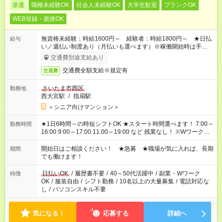
派遣
職種未経験OK
社会人未経験OK
大学生歓迎
ブランクOK
WEB登録・面接OK
無資格未経験：時給1600円～ 経験者：時給1800円～ ★日払
給与
い／週払い制度あり（月払いも選べます）※稼働開始時は手続き
完了次第のお支払いとなります。
交通費別途支給あり
交通費全額支給※規定有
交通費
さいたま市西区
勤務地
西大宮駅
/
指扇駅
＜シニア向けマンション＞
★1日6時間～の時短シフトOK ★スタート時間選べます！ 7:00～
勤務時間
16:00 9:00～17:00 11:00～19:00 など 残業なし！ ※Wワークの
場合、他のお仕事と合わせ週40時間超の就業はご案内できませ
ん ※法令に基づき、週20時間以上勤務は社会保険への加入対象
開始日はご相談ください！ ★急募 ★職場が気に入れば、長期
期間
となります ※労働者派遣法（日雇い派遣の原則禁止）により、
でも働けます！
短時間・短期間の就業はご案内が難しい場合があります
日払いOK
/
履歴書不要
/
40～50代活躍中
/
副業・Wワーク
特徴
OK
/
服装自由
/
シフト勤務
/
10名以上の大量募集
/
電話対応な
し
/
パソコンスキル不要
気になる！
応募する
詳細へ