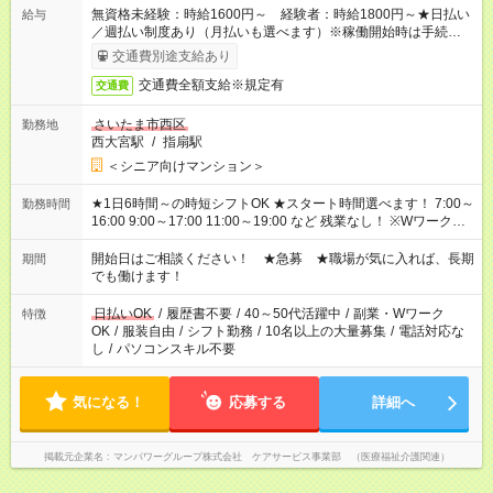
無資格未経験：時給1600円～ 経験者：時給1800円～★日払い
給与
／週払い制度あり（月払いも選べます）※稼働開始時は手続き完
了次第のお支払いとなります。
交通費別途支給あり
交通費全額支給※規定有
交通費
さいたま市西区
勤務地
西大宮駅
/
指扇駅
＜シニア向けマンション＞
★1日6時間～の時短シフトOK ★スタート時間選べます！ 7:00～
勤務時間
16:00 9:00～17:00 11:00～19:00 など 残業なし！ ※Wワークの
場合、他のお仕事と合わせ週40時間超の就業はご案内できませ
ん ※法令に基づき、週20時間以上勤務は社会保険への加入対象
開始日はご相談ください！ ★急募 ★職場が気に入れば、長期
期間
となります ※労働者派遣法（日雇い派遣の原則禁止）により、
でも働けます！
短時間・短期間の就業はご案内が難しい場合があります
日払いOK
/
履歴書不要
/
40～50代活躍中
/
副業・Wワーク
特徴
OK
/
服装自由
/
シフト勤務
/
10名以上の大量募集
/
電話対応な
し
/
パソコンスキル不要
気になる！
応募する
詳細へ
掲載元企業名
マンパワーグループ株式会社 ケアサービス事業部 （医療福祉介護関連）