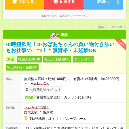
気になる！
応募する
詳細へ
掲載元企業名
株式会社ワークサービス
掲載日：2026.08.08
未読
NEW
≪時短歓迎！≫おばあちゃんの買い物付き添い
もお仕事の一つ！＊無資格・未経験OK
派遣
職種未経験OK
社会人未経験OK
ブランクOK
WEB登録・面接OK
無資格未経験：時給1600円～ 有資格or経験者：時給1800円
給与
～ ■
日払いOK
交通費別途支給あり
交通費全額支給（ガソリン代もOK）
交通費
さいたま市西区
勤務地
西大宮駅
/
指扇駅
【勤務地選べます！】グループホーム
【1日5時間～OK】ご希望の時間をご相談ください！ ▼シフト例
勤務時間