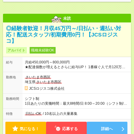
未読
◎経験者歓迎！月収45万円～/日払い・週払い対
応！配送スタッフ/初期費用0円！【JCSロジス
コ】
アルバイト
職種未経験OK
月給450,000円～800,000円
給与
★配達個数が増えるとさらに給与UP！ 1番稼ぐ人で月120万ほ
ど！ ・主要都市エリア 月収55万円／週5日稼働 月収65万~112
万円／週6日稼働 ・地方郊外エリア 月収40万円／週5日稼働 月
さいたま市西区
勤務地
収40万円~50万円／週6日稼働 ＜モデルイメージ＞ ■月収50万
埼玉県
さいたま市西区
円 (27歳男性/江東区在住)※元建築関係 1日150個配達×25日勤務
JCSロジスコ株式会社
(日休み) ■月収80万円(43歳男性/墨田区在住)※元営業 1日200個
配達×25日勤務(月休み) 【試用期間】試用期間なし
シフト制
勤務時間
1日あたりの実働時間：最大8時間/日 8:00～20:00（シフト制/実
働8時間） ※週5日勤務（場所次第では週4も有り） ※配達状況に
よって時間外での勤務可能性有り ※案件により多少の前後あり
日払いOK
/ 10名以上の大量募集
特徴
※配達が完了次第、帰社OKです
気になる！
応募する
詳細へ