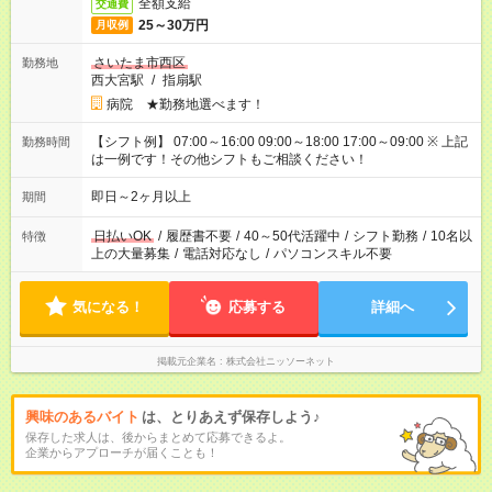
全額支給
交通費
25～30万円
月収例
さいたま市西区
勤務地
西大宮駅
/
指扇駅
病院 ★勤務地選べます！
【シフト例】 07:00～16:00 09:00～18:00 17:00～09:00 ※ 上記
勤務時間
は一例です！その他シフトもご相談ください！
即日～2ヶ月以上
期間
日払いOK
/
履歴書不要
/
40～50代活躍中
/
シフト勤務
/
10名以
特徴
上の大量募集
/
電話対応なし
/
パソコンスキル不要
気になる！
応募する
詳細へ
掲載元企業名
株式会社ニッソーネット
興味のあるバイト
は、とりあえず保存しよう♪
保存した求人は、後からまとめて応募できるよ。
企業からアプローチが届くことも！