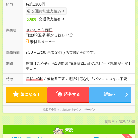
時給1300円
給与
交通費別途支給あり
交通費支給有り
交通費
さいたま市西区
勤務地
日進(埼玉県)駅から徒歩17分
素材系メーカー
9:30～17:30 ※表記のうち実働7時間です。
勤務時間
長期【ご応募から1週間以内(最短2日目)のスピード就業が可能】
期間
即日～
日払いOK
/
履歴書不要
/
電話対応なし
/
パソコンスキル不要
特徴
気になる！
応募する
詳細へ
掲載元企業名
株式会社テクノ・サービス
掲載日：2026.08.08
未読