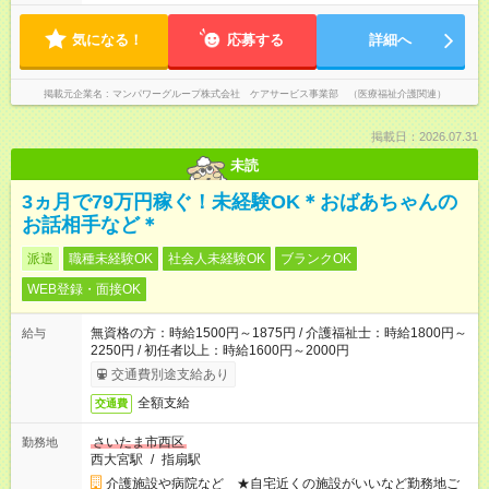
気になる！
応募する
詳細へ
掲載元企業名
マンパワーグループ株式会社 ケアサービス事業部 （医療福祉介護関連）
掲載日：2026.07.31
未読
3ヵ月で79万円稼ぐ！未経験OK＊おばあちゃんの
お話相手など＊
派遣
職種未経験OK
社会人未経験OK
ブランクOK
WEB登録・面接OK
無資格の方：時給1500円～1875円 / 介護福祉士：時給1800円～
給与
2250円 / 初任者以上：時給1600円～2000円
交通費別途支給あり
全額支給
交通費
さいたま市西区
勤務地
西大宮駅
/
指扇駅
介護施設や病院など ★自宅近くの施設がいいなど勤務地ご