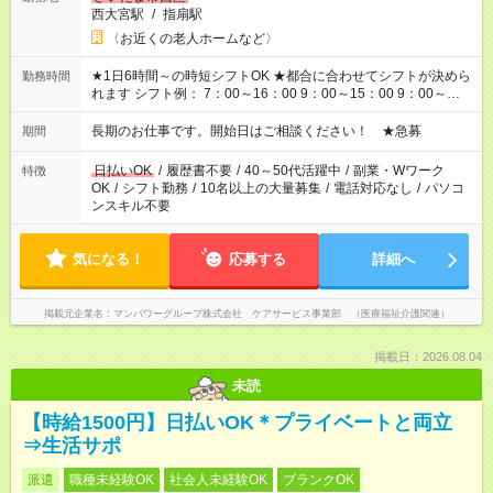
西大宮駅
/
指扇駅
〈お近くの老人ホームなど〉
★1日6時間～の時短シフトOK ★都合に合わせてシフトが決めら
勤務時間
れます シフト例： 7：00～16：00 9：00～15：00 9：00～
18：00 11：00～20：00 など ※Wワークの場合、他のお仕事と
合わせ週40時間超の就業はご案内できません ※法令に基づき、
長期のお仕事です。開始日はご相談ください！ ★急募
期間
週20時間以上勤務は社会保険への加入対象となります ※労働者
派遣法（日雇い派遣の原則禁止）により、短時間・短期間の就
日払いOK
/
履歴書不要
/
40～50代活躍中
/
副業・Wワーク
特徴
業はご案内が難しい場合があります
OK
/
シフト勤務
/
10名以上の大量募集
/
電話対応なし
/
パソコ
ンスキル不要
気になる！
応募する
詳細へ
掲載元企業名
マンパワーグループ株式会社 ケアサービス事業部 （医療福祉介護関連）
掲載日：2026.08.04
未読
【時給1500円】日払いOK＊プライベートと両立
⇒生活サポ
派遣
職種未経験OK
社会人未経験OK
ブランクOK