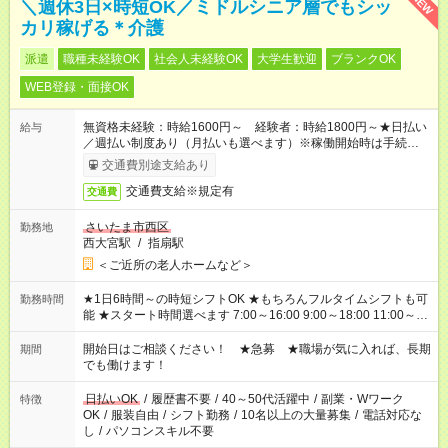
NEW
＼週休3日×時短OK／ミドルシニア層でもシッ
カリ稼げる＊介護
派遣
職種未経験OK
社会人未経験OK
大学生歓迎
ブランクOK
WEB登録・面接OK
無資格未経験：時給1600円～ 経験者：時給1800円～★日払い
給与
／週払い制度あり（月払いも選べます）※稼働開始時は手続き完
了次第のお支払いとなります。
交通費別途支給あり
交通費支給※規定有
交通費
さいたま市西区
勤務地
西大宮駅
/
指扇駅
＜ご近所の老人ホームなど＞
★1日6時間～の時短シフトOK ★もちろんフルタイムシフトも可
勤務時間
能 ★スタート時間選べます 7:00～16:00 9:00～18:00 11:00～
20:00 など 残業なし！ ※Wワークの場合、他のお仕事と合わせ
週40時間超の就業はご案内できません ※法令に基づき、週20時
開始日はご相談ください！ ★急募 ★職場が気に入れば、長期
期間
間以上勤務は社会保険への加入対象となります ※労働者派遣法
でも働けます！
（日雇い派遣の原則禁止）により、短時間・短期間の就業はご
案内が難しい場合があります
日払いOK
/
履歴書不要
/
40～50代活躍中
/
副業・Wワーク
特徴
OK
/
服装自由
/
シフト勤務
/
10名以上の大量募集
/
電話対応な
し
/
パソコンスキル不要