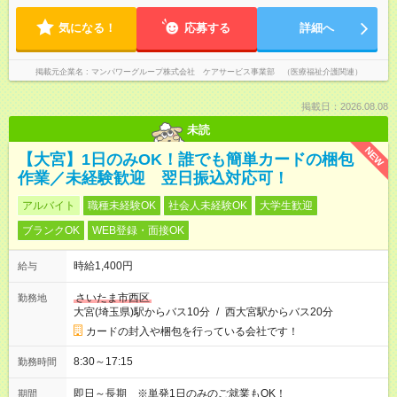
気になる！
応募する
詳細へ
掲載元企業名
マンパワーグループ株式会社 ケアサービス事業部 （医療福祉介護関連）
掲載日：2026.08.08
未読
NEW
【大宮】1日のみOK！誰でも簡単カードの梱包
作業／未経験歓迎 翌日振込対応可！
アルバイト
職種未経験OK
社会人未経験OK
大学生歓迎
ブランクOK
WEB登録・面接OK
時給1,400円
給与
さいたま市西区
勤務地
大宮(埼玉県)駅からバス10分
/
西大宮駅からバス20分
カードの封入や梱包を行っている会社です！
8:30～17:15
勤務時間
即日～長期 ※単発1日のみのご就業もOK！
期間