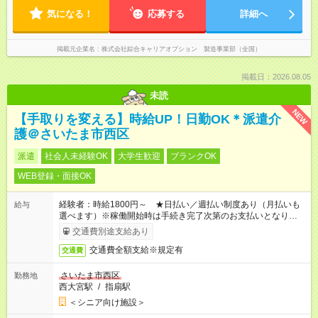
気になる！
応募する
詳細へ
掲載元企業名
株式会社綜合キャリアオプション 製造事業部（全国）
掲載日：2026.08.05
未読
NEW
【手取りを変える】時給UP！日勤OK＊派遣介
護＠さいたま市西区
派遣
社会人未経験OK
大学生歓迎
ブランクOK
WEB登録・面接OK
経験者：時給1800円～ ★日払い／週払い制度あり（月払いも
給与
選べます）※稼働開始時は手続き完了次第のお支払いとなりま
す。
交通費別途支給あり
交通費全額支給※規定有
交通費
さいたま市西区
勤務地
西大宮駅
/
指扇駅
＜シニア向け施設＞