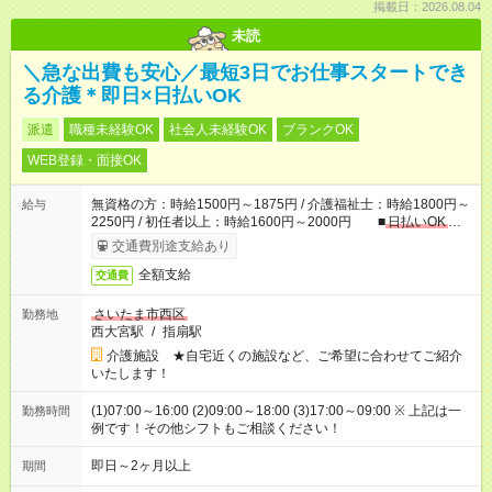
掲載日：2026.08.04
未読
＼急な出費も安心／最短3日でお仕事スタートでき
る介護＊即日×日払いOK
派遣
職種未経験OK
社会人未経験OK
ブランクOK
WEB登録・面接OK
無資格の方：時給1500円～1875円 / 介護福祉士：時給1800円～
給与
2250円 / 初任者以上：時給1600円～2000円 ■
日払いOK
■
日収例：1万2000円（時給1500円×8h）
交通費別途支給あり
全額支給
交通費
さいたま市西区
勤務地
西大宮駅
/
指扇駅
介護施設 ★自宅近くの施設など、ご希望に合わせてご紹介
いたします！
(1)07:00～16:00 (2)09:00～18:00 (3)17:00～09:00 ※ 上記は一
勤務時間
例です！その他シフトもご相談ください！
即日～2ヶ月以上
期間