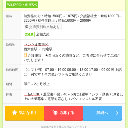
WEB登録・面接OK
無資格の方：時給1500円～1875円 / 介護福祉士：時給1800円～
給与
2250円 / 初任者以上：時給1600円～2000円
交通費別途支給あり
全額支給
交通費
さいたま市西区
勤務地
西大宮駅
/
指扇駅
介護施設 ★自宅近くの施設など、ご希望に合わせてご紹介
いたします！
【シフト例】 07:00～16:00 09:00～18:00 17:00～09:00 ※ 上記
勤務時間
は一例です！その他シフトもご相談ください！
即日～2ヶ月以上
期間
日払いOK
/
履歴書不要
/
40～50代活躍中
/
シフト勤務
/
10名以
特徴
上の大量募集
/
電話対応なし
/
パソコンスキル不要
気になる！
応募する
詳細へ
掲載元企業名
株式会社ニッソーネット