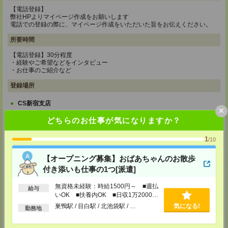
【電話登録】
弊社HPよりマイページ作成をお願いします
電話での登録の際に、マイページ作成をいただいた旨をお伝えください。
所要時間
【電話登録】30分程度
・経験やご希望などをインタビュー
・お仕事のご紹介など
登録場所
CS新宿支店
×
〒163-1517
どちらのお仕事が気になりますか？
東京都新宿区西新宿 1-6-1 新宿エルタワー 17F
TEL：0120-659-458
MAIL：
CS_SHINJUKU@manpowergroup.jp
1
/10
担当：採用担当
【オープニング募集】おばあちゃんのお散歩
CS立川支店
付き添いも仕事の1つ[派遣]
〒190-0012
東京都立川市曙町2-34-7 ファーレイーストビル 8F
TEL：0120-659-460
無資格未経験：時給1500円～ ■週払
給与
MAIL：
CS_TACHIKAWA@manpowergroup.jp
いOK ■扶養内OK ■日収1万2000円
担当：採用担当
以上
巣鴨駅 / 目白駅 / 北池袋駅 / …
気になる!
勤務地
CS横浜支店
〒220-8136