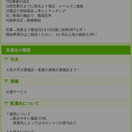
▽応募後の流れ
1)翌営業日までに担当より電話・メールでご連絡
2)電話で登録面談→求人とマッチング
3)ご希望の施設で、職場見学
4)就業決定→勤務開始
応募→就業まで最短3日＆10日後に給料GETも可！
開始希望日はご相談ください。1か月以上先の相談もOK！
派遣先の概要
社名
人気大手介護施設～老舗小規模介護施設まで！
業種
介護サービス
配属先について
＊服装について
→動きやすい服装でOK
派遣先によってはポロシャツの貸与あり
＊お休みについて