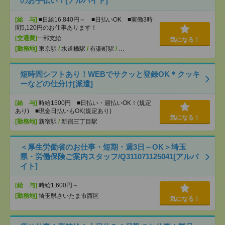
のお手伝い！[アルバイト]
[給 与]
■日給16,840円～ ■日払いOK ■実働3時
間5,120円のお仕事あります！
[交通費]
一部支給
気になる！
[勤務地]
東京駅
/
水道橋駅
/
有楽町駅
/
…
短時間シフトあり！WEBでサクッと登録OK＊クッキ
ーなどの仕分け[派遣]
[給 与]
時給1500円 ■日払い・週払いOK！(規定
あり) ■現金日払いもOK(規定あり)
気になる！
[勤務地]
新宿駅
/
新宿三丁目駅
＜厚生労働省のお仕事・短期・週3日～OK＞埼玉
県・労働保険ご案内スタッフ/Q311071125041[アルバ
イト]
[給 与]
時給1,600円～
[勤務地]
埼玉県さいたま市西区
気になる！