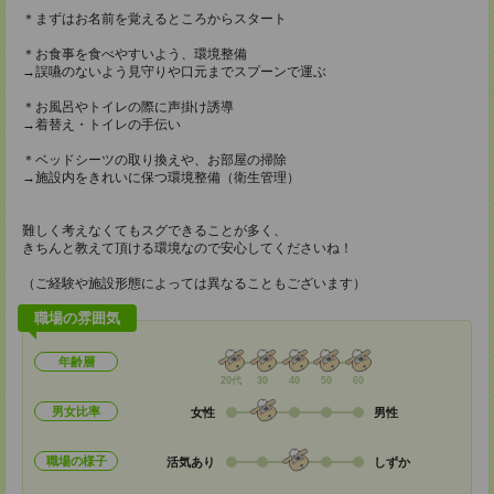
＊まずはお名前を覚えるところからスタート
＊お食事を食べやすいよう、環境整備
→誤嚥のないよう見守りや口元までスプーンで運ぶ
＊お風呂やトイレの際に声掛け誘導
→着替え・トイレの手伝い
＊ベッドシーツの取り換えや、お部屋の掃除
→施設内をきれいに保つ環境整備（衛生管理）
難しく考えなくてもスグできることが多く、
きちんと教えて頂ける環境なので安心してくださいね！
（ご経験や施設形態によっては異なることもございます）
職場の雰囲気
年齢層
20代
30
40
50
60
男女比率
女性
男性
職場の様子
活気あり
しずか