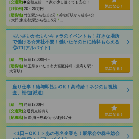
[交通費]
◆全額支給 ＊家が少し遠くても安心！
気になる！
[月収例]
20～25万円
[勤務地]
竹芝駅から徒歩2分
/
浜松町駅から徒歩4分
/
大門(東京都)駅から徒歩5分
/
…
ちいさいかわいいキャラのイベントも！好きな場所
で働ける☆来社不要！働いたその日に給料もらえる
◎/T1[アルバイト]
[給 与]
日給13,000円～
[勤務地]
埼玉県さいたま市大宮区錦町（最寄り駅：
気になる！
大宮駅）
座り仕事！給与即払いOK！高時給！ネジの目視検
査、梱包[派遣]
[給 与]
時給1300円
[交通費]
交通費支給有り
気になる！
[勤務地]
日進(埼玉県)駅から徒歩17分
＜1日～OK！＞あの有名企業も！展示会や株主総会