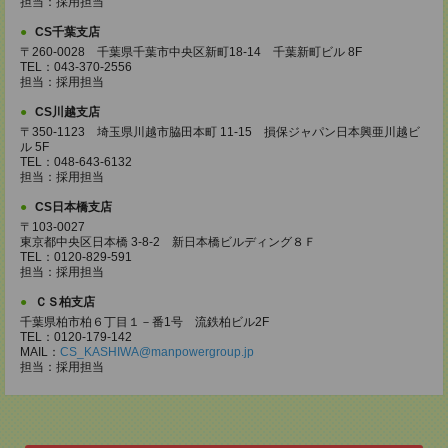
担当：採用担当
CS千葉支店
〒260-0028 千葉県千葉市中央区新町18-14 千葉新町ビル 8F
TEL：043-370-2556
担当：採用担当
CS川越支店
〒350-1123 埼玉県川越市脇田本町 11-15 損保ジャパン日本興亜川越ビ
ル 5F
TEL：048-643-6132
担当：採用担当
CS日本橋支店
〒103-0027
東京都中央区日本橋 3-8-2 新日本橋ビルディング８Ｆ
TEL：0120-829-591
担当：採用担当
ＣＳ柏支店
千葉県柏市柏６丁目１－番1号 流鉄柏ビル2F
TEL：0120-179-142
MAIL：
CS_KASHIWA@manpowergroup.jp
担当：採用担当