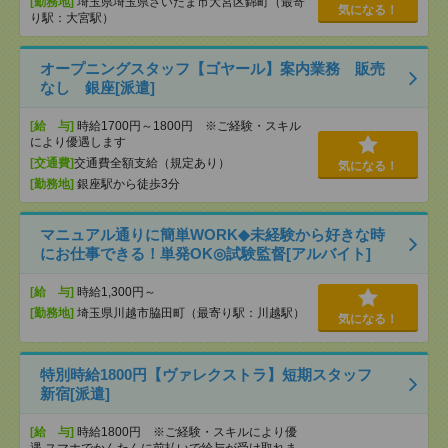
[勤務地]
埼玉県埼玉県さいたま市大宮区錦町（最寄
気になる！
り駅：大宮駅）
オープニングスタッフ【ゴヤール】案内業務 販売
なし 銀座[派遣]
[給 与]
時給1700円～1800円 ※ご経験・スキル
により優遇します
[交通費]
交通費全額支給（規定あり）
気になる！
[勤務地]
銀座駅から徒歩3分
マニュアル通りに簡単WORK◆未経験から好きな時
にお仕事できる！単発OK◎試験監督[アルバイト]
[給 与]
時給1,300円～
[勤務地]
埼玉県川越市脇田町（最寄り駅：川越駅）
気になる！
特別時給1800円【ヴァレクストラ】短期スタッフ
新宿[派遣]
[給 与]
時給1800円 ※ご経験・スキルにより優