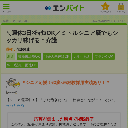
0
メニュー
気になる！
ログイン
掲載日 :2026
/
08
/
03
No.MANPWK912517-17
＼週休3日×時短OK／ミドルシニア層でもシ
ッカリ稼げる＊介護
職種：
介護関連
派遣
職種未経験OK
社会人未経験OK
大学生歓迎
ブランクOK
WEB登録・面接OK
＊シニア応援！63歳×未経験採用実績あり！＊
【シニア活躍中！】「まだ働きたい」「社会とつながっていたい」
...
もっとみる
応募が集まった時点で掲載終了
この求人は応募が集まり次第、掲載終了致します。予めご理解くださ