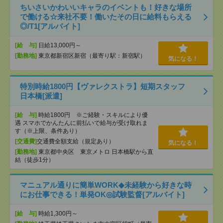
ちいさいかわいいキャラのイベントも！好きな場所
で働ける☆来社不要！働いたその日に給料もらえる
◎/T1[アルバイト]
[給 与]
日給13,000円～
[勤務地]
東京都新宿区新宿（最寄り駅：新宿駅）
気になる！
特別時給1800円【ヴァレクストラ】短期スタッフ
日本橋[派遣]
[給 与]
時給1800円 ※ご経験・スキルにより優
遇 スマホでかんたんに前払いで給与が受け取れま
す（※上限、条件あり）
[交通費]
交通費全額支給（規定あり）
気になる！
[勤務地]
東京都中央区 東京メトロ 日本橋駅から直
結（徒歩1分）
マニュアル通りに簡単WORK◆未経験から好きな時
にお仕事できる！単発OK◎試験監督[アルバイト]
[給 与]
時給1,300円～