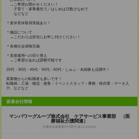
→ご希望お聞かせください！
子育て・家事優先で／はじめは日数少なめで
などなど
＊産休育休取得実績あり！
＊施設について
→こだわりは担当にお申し付けください！
＊各種社会保険完備
＊直接雇用への切り替え
→ご希望があれば調整可能です
20代・30代・40代・50代・60代・しゅふ・未経験も活躍中！
異業種からの転職者も多いです！
転職例：工場・物流・接客・イベントスタッフ・事務・軽作業・データ入
力 などなど
派遣会社情報
マンパワーグループ株式会社 ケアサービス事業部 （医
療福祉介護関連）
労働者派遣事業許可番号:派13-315642