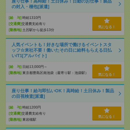
座り仕事！高時給！土日休み！日勤のお仕事！製品
の封入・梱包[派遣]
[給 与]
時給1310円
[交通費]
交通費支給有り
気になる！
[勤務地]
土呂駅から徒歩13分
人気イベントも！好きな場所で働けるイベントスタ
ッフ☆来社不要！働いたその日に給料もらえる日払
い/T1[アルバイト]
[給 与]
日給13,000円～
[勤務地]
東京都豊島区南池袋（最寄り駅：池袋駅）
気になる！
座り仕事！給与即払いOK！高時給！土日休み！製品
の目視検査[派遣]
[給 与]
時給1200円
[交通費]
交通費支給有り
気になる！
[勤務地]
東岩槻駅