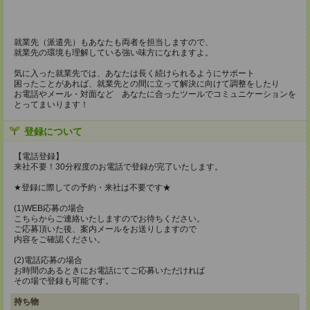
就業先（派遣先）もあなたも両者を担当しますので、
就業先の環境も理解している強い味方になれますよ。
気に入った就業先では、あなたは長く続けられるようにサポート
困ったことがあれば、就業先との間に立って解決に向けて調整をしたり
お電話やメール・対面など あなたに合ったツールでコミュニケーションを
とってまいります！
登録について
【電話登録】
来社不要！30分程度のお電話で登録が完了いたします。
★登録に際しての予約・来社は不要です★
(1)WEB応募の場合
こちらからご連絡いたしますのでお待ちください。
ご応募頂いた後、案内メールをお送りしますので
内容をご確認ください。
(2)電話応募の場合
お時間のあるときにお電話にてご応募いただければ
その場で登録も可能です。
持ち物