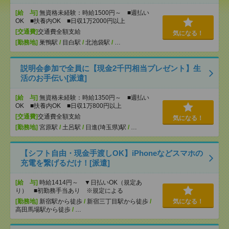
[給 与]
無資格未経験：時給1500円～ ■週払い
OK ■扶養内OK ■日収1万2000円以上
[交通費]
交通費全額支給
気になる！
[勤務地]
巣鴨駅
/
目白駅
/
北池袋駅
/
…
説明会参加で全員に【現金2千円相当プレゼント】生
活のお手伝い[派遣]
[給 与]
無資格未経験：時給1350円～ ■週払い
OK ■扶養内OK ■日収1万800円以上
[交通費]
交通費全額支給
気になる！
[勤務地]
宮原駅
/
土呂駅
/
日進(埼玉県)駅
/
…
【シフト自由・現金手渡しOK】iPhoneなどスマホの
充電を繋げるだけ！[派遣]
[給 与]
時給1414円～ ▼日払いOK（規定あ
り） ■初勤務手当あり ※規定による
[勤務地]
新宿駅から徒歩
/
新宿三丁目駅から徒歩
/
気になる！
高田馬場駅から徒歩
/
…