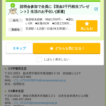
神奈川県横浜市西区みなとみらい 2-2-1 横浜ランドマークタワー36F
TEL：0120-659-459
説明会参加で全員に【現金2千円相当プレゼ
MAIL：
CS_YOKOHAMA@manpowergroup.jp
ント】生活のお手伝い[派遣]
担当：採用担当
無資格未経験：時給1350円～ ■週払
CS大宮支店
給与
いOK ■扶養内OK ■日収1万800円
〒330-0854 埼玉県さいたま市大宮区桜木町 1-10-16 シーノ大宮ノース
以上
ウイング 9階
宮原駅 / 土呂駅 / 日進(埼玉県)駅 / …
気になる!
勤務地
TEL：0120-769-355
MAIL：
CS_OMIYA@manpowergroup.jp
担当：採用担当
CS高崎支店
スキップ
どちらも気になる！
〒370-0831 群馬県高崎市あら町167 高崎第一生命ビルディング11Ｆ
TEL：027-320-6558
MAIL：
CS_TAKASAKI@manpowergroup.jp
しばらく表示しない
担当：採用担当
CS宇都宮支店
〒321-0953 栃木県宇都宮市東宿郷3-2-18 高知穂ビル2Ｆ
TEL：0120-923-962
MAIL：
CS_UTSUNOMIYA@manpowergroup.jp
担当：採用担当
CS厚木支店
〒243-0014 神奈川県厚木市旭町1-2-1 日本生命本厚木ビル4階
TEL：046-207-2644
MAIL：
CS_ATSUGI@manpowergroup.jp