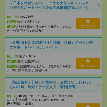
＜日本を代表するバンド＊サカナクション＞ツアー
公演のサポートバイト＠日本武道館[アルバイト]
[給 与]
時給1250円～
[交通費]
支給（規定有り）
気になる！
[勤務地]
九段下駅から徒歩5分
/
竹橋駅から徒歩10
分
/
神保町駅から徒歩15分
/
…
＜SEKAI NO OWARI＊8月15日・16日＞ドーム公演
のサポートバイト[アルバイト]
[給 与]
時給1250円～
[交通費]
支給（規定有り）
気になる！
[勤務地]
後楽園駅から徒歩5分
/
水道橋駅から徒歩5
分
/
春日(東京都)駅から徒歩7分
【完全在宅！】難しい業務なし＆電話なし！ゆっく
りの11時～時短＊データ入力・事務[派遣]
[給 与]
◆時給1,700円＊日払い・週払いOK＊昇給
あり♪【月収例】 ・約204,000円 （時給1,700
円 × 実働6h × 20日）