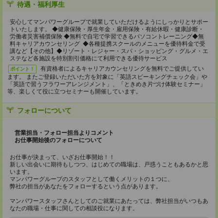
待遇・福利厚生
安心してマンパワーグループで就業していただけるようにしっかりとサポー
トいたします。 ◆健康保険・厚生年金・雇用保険・有給休暇・健康診断・
労働者災害補償保険 ◆無料で自宅で学習できるパソコントレーニング◆無
料キャリアカウンセリング ◆各種提携スクールのメニューを優待料金で受
講など【その他】◆リゾート・レジャー・スパ・ショッピング・グルメ・エ
ステなど各施設を特別割引価格にて利用できる優待サービス
有資格者によるキャリアカウンセリングを無料でご提供してい
ポイント！
ます。 またご登録いただいた方を対象に「英語スピーキングチェック会」や
「英語で習うフラワーアレンジメント」、「ときめき片づけ体験セミナー」
等、楽しくて役に立つセミナーも開催しています。
フォローについて
営業担当・フォロー担当よりコメント
お仕事開始後のフォローについて
お仕事が決まって、いざお仕事開始！！
新しい出会いに期待もしつつ、はじめての職場は、戸惑うこともあるかと思
います。
マンパワーグループのスタッフとして働くメリットの１つに、
弊社の担当があなたをフォローするという点があります。
マンパワースタッフさんとしてのご就業にあたっては、弊社担当がいつもあ
なたの職場・仕事に関しての相談役になります。