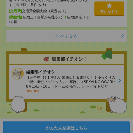
遇 スマホでかんたんに前払いで給与が受け取れま
す（※上限、条件あり）
[交通費]
交通費全額支給（規定あり）
気になる！
[勤務地]
新宿三丁目駅から徒歩2分
/
新宿(東京メト
ロ)駅
すべて見る
編集部イチオシ
【完全在宅！】難しい業務なし＆電話なし！ゆっくりの
11時～時短＊データ入力・事務、＜SEKAI NO OWARI＊
8月15日・16日＞ドーム公演のサポートバイトなど
(8/7UP!)
かんたん検索はこちら