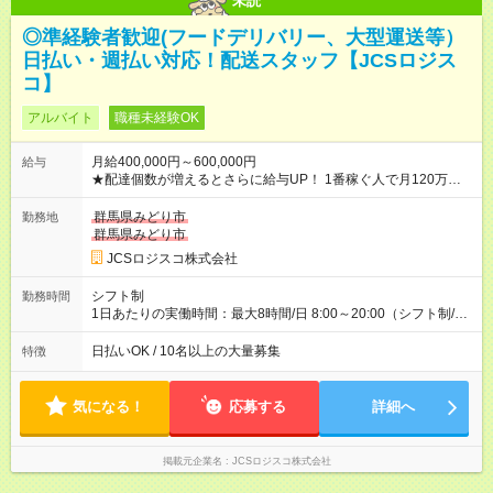
未読
◎準経験者歓迎(フードデリバリー、大型運送等）
日払い・週払い対応！配送スタッフ【JCSロジス
コ】
アルバイト
職種未経験OK
月給400,000円～600,000円
給与
★配達個数が増えるとさらに給与UP！ 1番稼ぐ人で月120万ほ
ど！ ・主要都市エリア 月収55万円／週5日稼働 月収65万~112
万円／週6日稼働 ・地方郊外エリア 月収40万円／週5日稼働 月
群馬県みどり市
勤務地
収40万円~50万円／週6日稼働 ＜モデルイメージ＞ ■月収50万
群馬県みどり市
円 (27歳男性/江東区在住)※元建築関係 1日150個配達×25日勤務
JCSロジスコ株式会社
(日休み) ■月収80万円(43歳男性/墨田区在住)※元営業 1日200個
配達×25日勤務(月休み) 【試用期間】試用期間なし
シフト制
勤務時間
1日あたりの実働時間：最大8時間/日 8:00～20:00（シフト制/実
働8時間） ※週5日勤務（場所次第では週4も有り） ※配達状況に
よって時間外での勤務可能性有り ※案件により多少の前後あり
日払いOK / 10名以上の大量募集
特徴
※配達が完了次第、帰社OKです
気になる！
応募する
詳細へ
掲載元企業名
JCSロジスコ株式会社