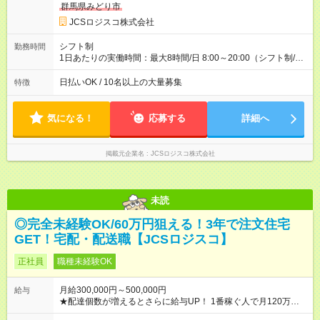
収40万円~50万円／週6日稼働 ＜モデルイメージ＞ ■月収50万
群馬県みどり市
円 (27歳男性/江東区在住)※元建築関係 1日150個配達×25日勤務
JCSロジスコ株式会社
(日休み) ■月収80万円(43歳男性/墨田区在住)※元営業 1日200個
配達×25日勤務(月休み) 【試用期間】試用期間なし
シフト制
勤務時間
1日あたりの実働時間：最大8時間/日 8:00～20:00（シフト制/実
働8時間） ※週5日勤務（場所次第では週4も有り） ※配達状況に
よって時間外での勤務可能性有り ※案件により多少の前後あり
日払いOK / 10名以上の大量募集
特徴
※配達が完了次第、帰社OKです
気になる！
応募する
詳細へ
掲載元企業名
JCSロジスコ株式会社
未読
◎完全未経験OK/60万円狙える！3年で注文住宅
GET！宅配・配送職【JCSロジスコ】
正社員
職種未経験OK
月給300,000円～500,000円
給与
★配達個数が増えるとさらに給与UP！ 1番稼ぐ人で月120万ほ
ど！ ・主要都市エリア 月収55万円／週5日稼働 月収65万~112