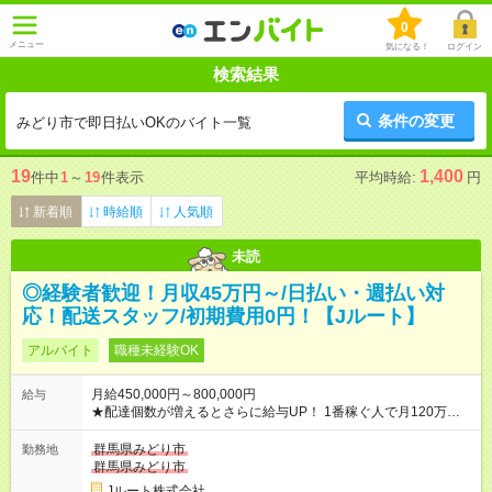
0
メニュー
気になる！
ログイン
検索結果
条件の変更
みどり市で即日払いOKのバイト一覧
19
1,400
件中
1
～
19
件表示
平均時給:
円
新着順
時給順
人気順
未読
◎経験者歓迎！月収45万円～/日払い・週払い対
応！配送スタッフ/初期費用0円！【Jルート】
アルバイト
職種未経験OK
月給450,000円～800,000円
給与
★配達個数が増えるとさらに給与UP！ 1番稼ぐ人で月120万ほ
ど！ ・主要都市エリア 月収55万円／週5日稼働 月収65万~112
万円／週6日稼働 ・地方郊外エリア 月収40万円／週5日稼働 月
群馬県みどり市
勤務地
収40万円~50万円／週6日稼働 ＜モデルイメージ＞ ■月収50万
群馬県みどり市
円 (27歳男性/江東区在住)※元建築関係 1日150個配達×25日勤務
Jルート株式会社