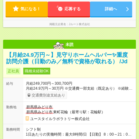
気になる！
応募する
詳細へ
掲載元企業名
Jルート株式会社
未読
【月給24.9万円～】見守りホームヘルパー✨重度
訪問介護（日勤のみ／無料で資格が取れる） /Jd
正社員
職種未経験OK
月給249,700円～300,700円
給与
月給24.9万円～30万円 ※交通費一部支給（既定あり） ※経験・
能力を考慮して決定します 【入社後のモデル月収（無資格・未
交通費別途支給あり
経験入社の場合）】 ［入社］ 無資格・未経験／月収21.1万円
［半年～1年］ 実務者研修取得／月収24.9万円 ［入社1年～2
群馬県みどり市
勤務地
年半］ ジュニアMGR／月収31.6万円 ［入社2年半］ マネー
群馬県みどり市
東町花輪（最寄り駅：花輪駅）
ジャー／月収36万円以上 ※経験・能力等を考慮。 【試用期間】
試用期間あり 試用期間の長さ：2ヶ月 ※ 雇用形態と給与に、本
ユースタイルラボラトリー株式会社
採用時と異なる部分があります。 雇用形態：本採用時と同じで
す。 給与：月給 211,700円 ～ 300,700円
シフト制
勤務時間
1日あたりの実働時間：最大8時間/日 【日勤】 8：00～21：00