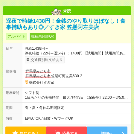
未読
深夜で時給1438円！金銭のやり取りほぼなし！食
事補助もあり◎／すき家 笠懸阿左美店
アルバイト
職種未経験OK
時給1,438円～
給与
深夜時給（22時～翌5時）：1438円 【試用期間】試用期間あり
試用期間の長さ：1ヶ月 雇用形態、給与は本採用時と同じです。
交通費別途支給あり
試用期間の実態は30日（※条件変更なし）ですが、切り上げで
一ヶ月とさせていただきます。 研修制度あり：15時間(研修中も
群馬県みどり市
勤務地
同時給）
群馬県みどり市
笠懸町阿左美630-2
株式会社すき家
シフト制
勤務時間
1日あたりの実働時間：最大7時間/日 【深夜帯】22:00～翌5:00
週2日～・1日2h～OK◎ ※22:00から翌5:00までは18歳以上の方
のみ勤務可能です（18歳未満の深夜業務禁止のため） ★深夜で
春・夏・冬休み期間限定
期間
も安心して働けます★ すき家では、ワンオペを禁止していま
す。 必ず、2名以上での勤務を行いますので、安心して働けま
日払いOK / 副業・WワークOK
特徴
す。
気になる！
応募する
詳細へ