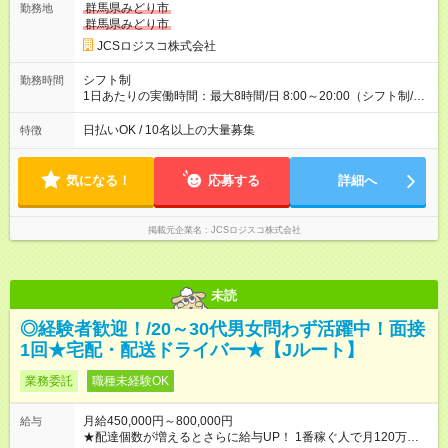
万円／週6日稼働 ・地方郊外エリア 月収40万円／週5日稼働 月
群馬県みどり市
勤務地
収40万円~50万円／週6日稼働 ＜モデルイメージ＞ ■月収50万
群馬県みどり市
円 (27歳男性/江東区在住)※元建築関係 1日150個配達×25日勤務
JCSロジスコ株式会社
(日休み) ■月収80万円(43歳男性/墨田区在住)※元営業 1日200個
配達×25日勤務(月休み) 【試用期間】試用期間なし
シフト制
勤務時間
1日あたりの実働時間：最大8時間/日 8:00～20:00（シフト制/実
働8時間） ※週5日勤務（場所次第では週4も有り） ※配達状況に
よって時間外での勤務可能性有り ※案件により多少の前後あり
日払いOK / 10名以上の大量募集
特徴
※配達が完了次第、帰社OKです
気になる！
応募する
詳細へ
掲載元企業名
JCSロジスコ株式会社
未読
◎経験者歓迎！/20～30代男女問わず活躍中！面接
1回★宅配・配送ドライバー★【Jルート】
業務委託
職種未経験OK
月給450,000円～800,000円
給与
★配達個数が増えるとさらに給与UP！ 1番稼ぐ人で月120万ほ