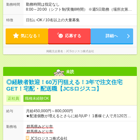
配達×25日勤務(月休み) 【試用期間】試用期間なし
勤務時間は指定なし
勤務時間
8:00～20:00（シフト制/実働8時間） ※週5日勤務（場所次第で
は週4も有り） ※配達状況によって時間外での勤務可能性有り ※
案件により多少の前後あり ※配達が完了次第、帰社OKです
日払いOK / 10名以上の大量募集
特徴
気になる！
応募する
詳細へ
掲載元企業名
JCSロジスコ株式会社
未読
◎経験者歓迎！60万円狙える！3年で注文住宅
GET！宅配・配送職【JCSロジスコ】
正社員
職種未経験OK
月給450,000円～800,000円
給与
★配達個数が増えるとさらに給与UP！ 1番稼ぐ人で月120万ほ
ど！ ・主要都市エリア 月収55万円／週5日稼働 月収65万~112
万円／週6日稼働 ・地方郊外エリア 月収40万円／週5日稼働 月
群馬県みどり市
勤務地
収40万円~50万円／週6日稼働 ＜モデルイメージ＞ ■月収50万
群馬県みどり市
円 (27歳男性/江東区在住)※元建築関係 1日150個配達×25日勤務
JCSロジスコ株式会社