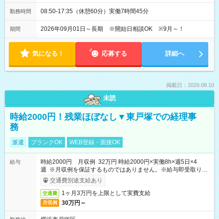
08:50-17:35（休憩60分）実働7時間45分
勤務時間
2026年09月01日～長期 ※開始日相談OK ※9月～！
期間
気になる！
応募する
詳細へ
掲載日：2026.08.10
未読
時給2000円！残業ほぼなし▼東戸塚での経理事
務
派遣
ブランクOK
WEB登録・面接OK
時給2000円 月収例 32万円 時給2000円×実働8h×週5日×4
給与
週 ※月収例を保証するものではありません。※給与即受取りサ
ービス利用可（利用条件有）
交通費別途支給あり
1ヶ月3万円を上限として実費支給
交通費
30万円～
月収例