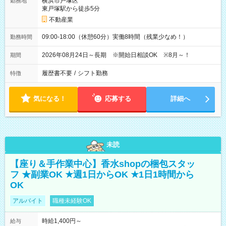
横浜市戸塚区
勤務地
東戸塚駅から徒歩5分
不動産業
09:00-18:00（休憩60分）実働8時間（残業少なめ！）
勤務時間
2026年08月24日～長期 ※開始日相談OK ※8月～！
期間
履歴書不要
/
シフト勤務
特徴
気になる！
応募する
詳細へ
未読
【座り＆手作業中心】香水shopの梱包スタッ
フ ★副業OK ★週1日からOK ★1日1時間から
OK
アルバイト
職種未経験OK
時給1,400円～
給与