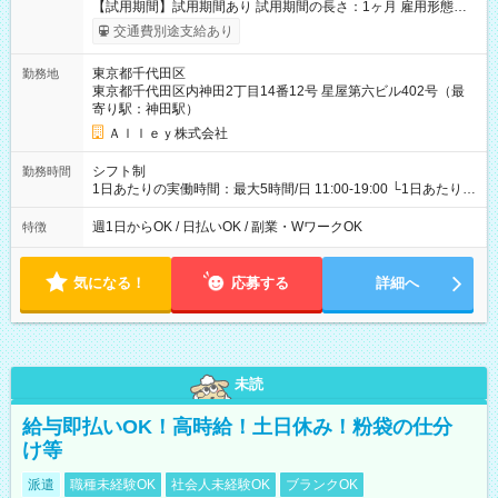
【試用期間】試用期間あり 試用期間の長さ：1ヶ月 雇用形態、
給与は本採用時と同じです。
交通費別途支給あり
東京都千代田区
勤務地
東京都千代田区内神田2丁目14番12号 星屋第六ビル402号（最
寄り駅：神田駅）
Ａｌｌｅｙ株式会社
シフト制
勤務時間
1日あたりの実働時間：最大5時間/日 11:00-19:00 └1日あたりの
実働時間：1-5時間 └上記の時間帯内であれば、いつでも勤務可
能！ └平日・土曜日の中で、お好きな曜日でご勤務いただけま
週1日からOK / 日払いOK / 副業・WワークOK
特徴
す！ 【シフト例】 ・11:00～14:00 ・16:30～19:00 ・13:00～
18:00 などのように、自由な働き方が可能なお仕事です！
気になる！
応募する
詳細へ
未読
給与即払いOK！高時給！土日休み！粉袋の仕分
け等
派遣
職種未経験OK
社会人未経験OK
ブランクOK