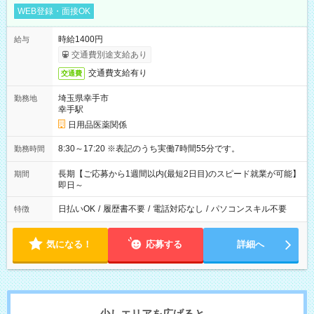
WEB登録・面接OK
時給1400円
給与
交通費別途支給あり
交通費支給有り
交通費
埼玉県幸手市
勤務地
幸手駅
日用品医薬関係
8:30～17:20 ※表記のうち実働7時間55分です。
勤務時間
長期【ご応募から1週間以内(最短2日目)のスピード就業が可能】
期間
即日～
日払いOK
/
履歴書不要
/
電話対応なし
/
パソコンスキル不要
特徴
気になる！
応募する
詳細へ
少しエリアを広げると、