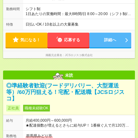
(日休み) ■月収80万円(43歳男性/墨田区在住)※元営業 1日200個
配達×25日勤務(月休み) 【試用期間】試用期間なし
シフト制
勤務時間
1日あたりの実働時間：最大8時間/日 8:00～20:00（シフト制/実
働8時間） ※週5日勤務（場所次第では週4も有り） ※配達状況に
よって時間外での勤務可能性有り ※案件により多少の前後あり
日払いOK / 10名以上の大量募集
特徴
※配達が完了次第、帰社OKです
気になる！
応募する
詳細へ
掲載元企業名
JCSロジスコ株式会社
未読
◎準経験者歓迎(フードデリバリー、大型運送
等）/60万円狙える！宅配・配送職【JCSロジス
コ】
正社員
職種未経験OK
月給400,000円～600,000円
給与
★配達個数が増えるとさらに給与UP！ 1番稼ぐ人で月120万ほ
ど！ ・主要都市エリア 月収55万円／週5日稼働 月収65万~112
万円／週6日稼働 ・地方郊外エリア 月収40万円／週5日稼働 月
群馬県みどり市
勤務地