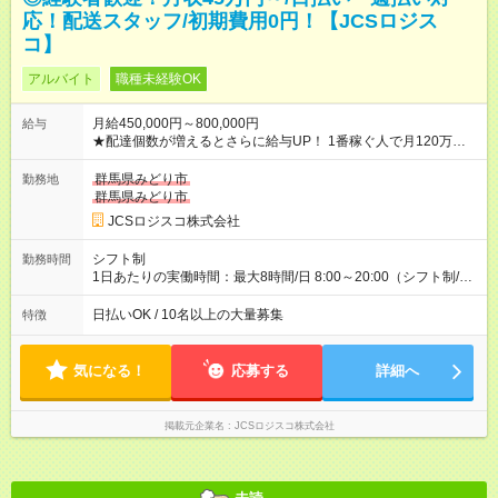
応！配送スタッフ/初期費用0円！【JCSロジス
コ】
アルバイト
職種未経験OK
月給450,000円～800,000円
給与
★配達個数が増えるとさらに給与UP！ 1番稼ぐ人で月120万ほ
ど！ ・主要都市エリア 月収55万円／週5日稼働 月収65万~112
万円／週6日稼働 ・地方郊外エリア 月収40万円／週5日稼働 月
群馬県みどり市
勤務地
収40万円~50万円／週6日稼働 ＜モデルイメージ＞ ■月収50万
群馬県みどり市
円 (27歳男性/江東区在住)※元建築関係 1日150個配達×25日勤務
JCSロジスコ株式会社
(日休み) ■月収80万円(43歳男性/墨田区在住)※元営業 1日200個
配達×25日勤務(月休み) 【試用期間】試用期間なし
シフト制
勤務時間
1日あたりの実働時間：最大8時間/日 8:00～20:00（シフト制/実
働8時間） ※週5日勤務（場所次第では週4も有り） ※配達状況に
よって時間外での勤務可能性有り ※案件により多少の前後あり
日払いOK / 10名以上の大量募集
特徴
※配達が完了次第、帰社OKです
気になる！
応募する
詳細へ
掲載元企業名
JCSロジスコ株式会社