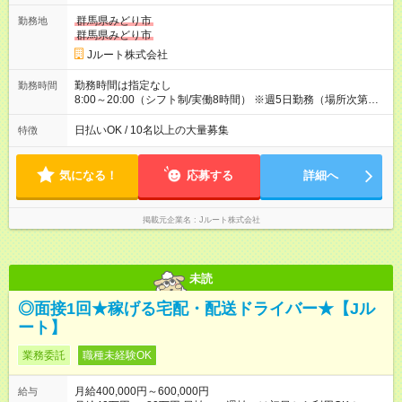
ど！ ・主要都市エリア 月収55万円／週5日稼働 月収65万~112
万円／週6日稼働 ・地方郊外エリア 月収40万円／週5日稼働 月
群馬県みどり市
勤務地
収40万円~50万円／週6日稼働 ＜モデルイメージ＞ ■月収50万
群馬県みどり市
円 (27歳男性/江東区在住)※元建築関係 1日150個配達×25日勤務
Jルート株式会社
(日休み) ■月収80万円(43歳男性/墨田区在住)※元営業 1日200個
配達×25日勤務(月休み) 【試用期間】試用期間なし
勤務時間は指定なし
勤務時間
8:00～20:00（シフト制/実働8時間） ※週5日勤務（場所次第で
は週4も有り） ※配達状況によって時間外での勤務可能性有り ※
案件により多少の前後あり ※配達が完了次第、帰社OKです
日払いOK / 10名以上の大量募集
特徴
気になる！
応募する
詳細へ
掲載元企業名
Jルート株式会社
未読
◎面接1回★稼げる宅配・配送ドライバー★【Jル
ート】
業務委託
職種未経験OK
月給400,000円～600,000円
給与