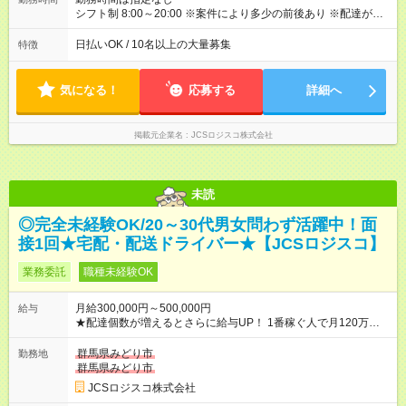
シフト制 8:00～20:00 ※案件により多少の前後あり ※配達が完
了次第、帰社OKです
日払いOK / 10名以上の大量募集
特徴
気になる！
応募する
詳細へ
掲載元企業名
JCSロジスコ株式会社
未読
◎完全未経験OK/20～30代男女問わず活躍中！面
接1回★宅配・配送ドライバー★【JCSロジスコ】
業務委託
職種未経験OK
月給300,000円～500,000円
給与
★配達個数が増えるとさらに給与UP！ 1番稼ぐ人で月120万ほ
ど！ ・主要都市エリア 月収55万円／週5日稼働 月収65万~112
万円／週6日稼働 ・地方郊外エリア 月収40万円／週5日稼働 月
群馬県みどり市
勤務地
収40万円~50万円／週6日稼働 ＜モデルイメージ＞ ■月収50万
群馬県みどり市
円 (27歳男性/江東区在住)※元建築関係 1日150個配達×25日勤務
JCSロジスコ株式会社
(日休み) ■月収80万円(43歳男性/墨田区在住)※元営業 1日200個