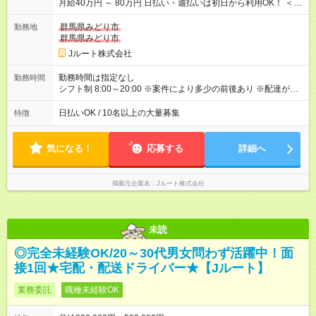
月給40万円 ～ 80万円 日払い・週払いは初日から利用OK！ ＜想
定年収＞ 480万円 ～ 960万円 ★配達個数が増えるとさらに給与
UP！ ★1番稼ぐ人で月120万ほど！ ＜平均収入イメージ＞ ・主
群馬県みどり市
勤務地
要都市エリア 月収50万円／週5日稼働 月収60万~80万円／週6日
群馬県みどり市
稼働 ・地方郊外エリア 月収40万円／週5日稼働 月収45万円~60
Jルート株式会社
万円／週6日稼働 【試用期間】試用期間なし
勤務時間は指定なし
勤務時間
シフト制 8:00～20:00 ※案件により多少の前後あり ※配達が完
了次第、帰社OKです
日払いOK / 10名以上の大量募集
特徴
気になる！
応募する
詳細へ
掲載元企業名
Jルート株式会社
未読
◎完全未経験OK/20～30代男女問わず活躍中！面
接1回★宅配・配送ドライバー★【Jルート】
業務委託
職種未経験OK