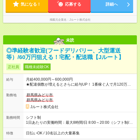
気になる！
応募する
詳細へ
掲載元企業名
Jルート株式会社
未読
◎準経験者歓迎(フードデリバリー、大型運送
等）/60万円狙える！宅配・配送職【Jルート】
正社員
職種未経験OK
月給400,000円～600,000円
給与
★配達個数が増えるとさらに給与UP！ 1番稼ぐ人で月120万ほ
ど！ ・主要都市エリア 月収55万円／週5日稼働 月収65万~112
万円／週6日稼働 ・地方郊外エリア 月収40万円／週5日稼働 月
群馬県みどり市
勤務地
収40万円~50万円／週6日稼働 ＜モデルイメージ＞ ■月収50万
群馬県みどり市
円 (27歳男性/江東区在住)※元建築関係 1日150個配達×25日勤務
Jルート株式会社
(日休み) ■月収80万円(43歳男性/墨田区在住)※元営業 1日200個
配達×25日勤務(月休み) 【試用期間】試用期間なし
シフト制
勤務時間
1日あたりの実働時間：最大8時間/日 8:00～20:00（シフト制/実
働8時間） ※週5日勤務（場所次第では週4も有り） ※配達状況に
よって時間外での勤務可能性有り ※案件により多少の前後あり
日払いOK / 10名以上の大量募集
特徴
※配達が完了次第、帰社OKです