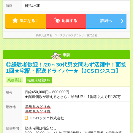
＊＊ 勤務時間例 ＊＊ ■8時から17時 ■9時から18時 ■10時か
ら19時 など ※上記の時間内で8時間勤務（休憩1時間）ご利用
日払いOK
特徴
者様により、時間は異なります。 ※完全週休2日制・シフト制
（希望休あり）
気になる！
応募する
詳細へ
掲載元企業名
ユースタイルラボラトリー株式会社
未読
◎経験者歓迎！/20～30代男女問わず活躍中！面接
1回★宅配・配送ドライバー★【JCSロジスコ】
業務委託
職種未経験OK
月給450,000円～800,000円
給与
★配達個数が増えるとさらに給与UP！ 1番稼ぐ人で月120万ほ
ど！ ・主要都市エリア 月収55万円／週5日稼働 月収65万~112
万円／週6日稼働 ・地方郊外エリア 月収40万円／週5日稼働 月
群馬県みどり市
勤務地
収40万円~50万円／週6日稼働 ＜モデルイメージ＞ ■月収50万
群馬県みどり市
円 (27歳男性/江東区在住)※元建築関係 1日150個配達×25日勤務
JCSロジスコ株式会社
(日休み) ■月収80万円(43歳男性/墨田区在住)※元営業 1日200個
配達×25日勤務(月休み) 【試用期間】試用期間なし
勤務時間は指定なし
勤務時間