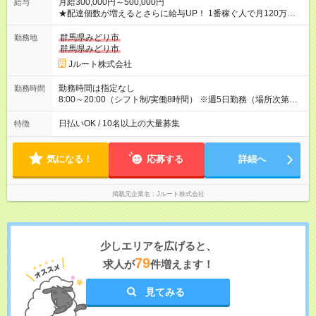
月給300,000円～500,000円
給与
★配達個数が増えるとさらに給与UP！ 1番稼ぐ人で月120万ほ
ど！ ・主要都市エリア 月収55万円／週5日稼働 月収65万~112
万円／週6日稼働 ・地方郊外エリア 月収40万円／週5日稼働 月
群馬県みどり市
勤務地
収40万円~50万円／週6日稼働 ＜モデルイメージ＞ ■月収50万
群馬県みどり市
円 (27歳男性/江東区在住)※元建築関係 1日150個配達×25日勤務
Jルート株式会社
(日休み) ■月収80万円(43歳男性/墨田区在住)※元営業 1日200個
配達×25日勤務(月休み) 【試用期間】試用期間なし
勤務時間は指定なし
勤務時間
8:00～20:00（シフト制/実働8時間） ※週5日勤務（場所次第で
は週4も有り） ※配達状況によって時間外での勤務可能性有り ※
案件により多少の前後あり ※配達が完了次第、帰社OKです
日払いOK / 10名以上の大量募集
特徴
気になる！
応募する
詳細へ
掲載元企業名
Jルート株式会社
少しエリアを広げると、
79
求人が
件増えます！
見てみる