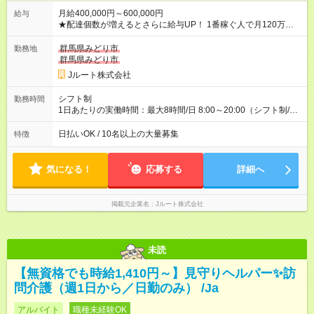
月給400,000円～600,000円
給与
★配達個数が増えるとさらに給与UP！ 1番稼ぐ人で月120万ほ
ど！ ・主要都市エリア 月収55万円／週5日稼働 月収65万~112
万円／週6日稼働 ・地方郊外エリア 月収40万円／週5日稼働 月
群馬県みどり市
勤務地
収40万円~50万円／週6日稼働 ＜モデルイメージ＞ ■月収50万
群馬県みどり市
円 (27歳男性/江東区在住)※元建築関係 1日150個配達×25日勤務
Jルート株式会社
(日休み) ■月収80万円(43歳男性/墨田区在住)※元営業 1日200個
配達×25日勤務(月休み) 【試用期間】試用期間なし
シフト制
勤務時間
1日あたりの実働時間：最大8時間/日 8:00～20:00（シフト制/実
働8時間） ※週5日勤務（場所次第では週4も有り） ※配達状況に
よって時間外での勤務可能性有り ※案件により多少の前後あり
日払いOK / 10名以上の大量募集
特徴
※配達が完了次第、帰社OKです
気になる！
応募する
詳細へ
掲載元企業名
Jルート株式会社
未読
【無資格でも時給1,410円～】見守りヘルパー✨訪
問介護（週1日から／日勤のみ） /Ja
アルバイト
職種未経験OK