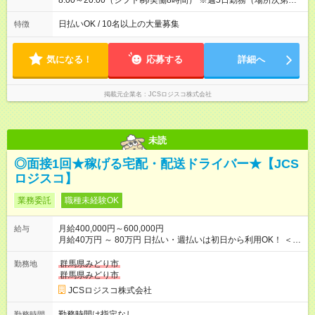
8:00～20:00（シフト制/実働8時間） ※週5日勤務（場所次第で
は週4も有り） ※配達状況によって時間外での勤務可能性有り ※
案件により多少の前後あり ※配達が完了次第、帰社OKです
日払いOK / 10名以上の大量募集
特徴
気になる！
応募する
詳細へ
掲載元企業名
JCSロジスコ株式会社
未読
◎面接1回★稼げる宅配・配送ドライバー★【JCS
ロジスコ】
業務委託
職種未経験OK
月給400,000円～600,000円
給与
月給40万円 ～ 80万円 日払い・週払いは初日から利用OK！ ＜想
定年収＞ 480万円 ～ 960万円 ★配達個数が増えるとさらに給与
UP！ ★1番稼ぐ人で月120万ほど！ ＜平均収入イメージ＞ ・主
群馬県みどり市
勤務地
要都市エリア 月収50万円／週5日稼働 月収60万~80万円／週6日
群馬県みどり市
稼働 ・地方郊外エリア 月収40万円／週5日稼働 月収45万円~60
JCSロジスコ株式会社
万円／週6日稼働 【試用期間】試用期間なし
勤務時間は指定なし
勤務時間