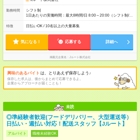
(日休み) ■月収80万円(43歳男性/墨田区在住)※元営業 1日200個
配達×25日勤務(月休み) 【試用期間】試用期間なし
シフト制
勤務時間
1日あたりの実働時間：最大8時間/日 8:00～20:00（シフト制/実
働8時間） ※週5日勤務（場所次第では週4も有り） ※配達状況に
よって時間外での勤務可能性有り ※案件により多少の前後あり
日払いOK / 10名以上の大量募集
特徴
※配達が完了次第、帰社OKです
気になる！
応募する
詳細へ
掲載元企業名
Jルート株式会社
興味のあるバイト
は、とりあえず保存しよう♪
保存した求人は、後からまとめて応募できるよ。
企業からアプローチが届くことも！
未読
◎準経験者歓迎(フードデリバリー、大型運送等）
日払い・週払い対応！配送スタッフ【Jルート】
アルバイト
職種未経験OK