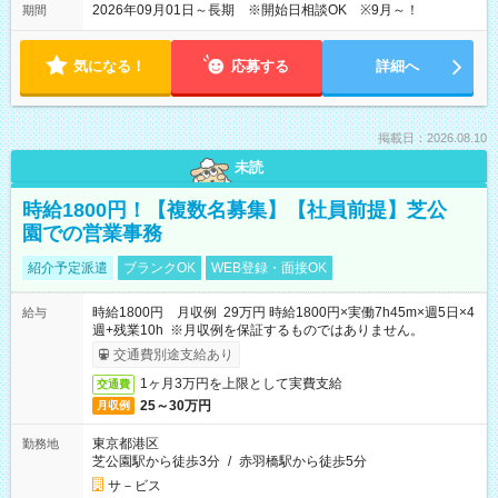
2026年09月01日～長期 ※開始日相談OK ※9月～！
期間
気になる！
応募する
詳細へ
掲載日：2026.08.10
未読
時給1800円！【複数名募集】【社員前提】芝公
園での営業事務
紹介予定派遣
ブランクOK
WEB登録・面接OK
時給1800円 月収例 29万円 時給1800円×実働7h45m×週5日×4
給与
週+残業10h ※月収例を保証するものではありません。
交通費別途支給あり
1ヶ月3万円を上限として実費支給
交通費
25～30万円
月収例
東京都港区
勤務地
芝公園駅から徒歩3分
/
赤羽橋駅から徒歩5分
サ－ビス