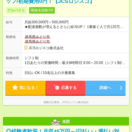
ッフ/初期費用0円！【JCSロジスコ】
アルバイト
職種未経験OK
月給300,000円～500,000円
給与
★配達個数が増えるとさらに給与UP！ 1番稼ぐ人で月120万ほ
ど！ ・主要都市エリア 月収55万円／週5日稼働 月収65万~112
万円／週6日稼働 ・地方郊外エリア 月収40万円／週5日稼働 月
群馬県みどり市
勤務地
収40万円~50万円／週6日稼働 ＜モデルイメージ＞ ■月収50万
群馬県みどり市
円 (27歳男性/江東区在住)※元建築関係 1日150個配達×25日勤務
JCSロジスコ株式会社
(日休み) ■月収80万円(43歳男性/墨田区在住)※元営業 1日200個
配達×25日勤務(月休み) 【試用期間】試用期間なし
シフト制
勤務時間
1日あたりの実働時間：最大8時間/日 8:00～20:00（シフト制/実
働8時間） ※週5日勤務（場所次第では週4も有り） ※配達状況に
よって時間外での勤務可能性有り ※案件により多少の前後あり
日払いOK / 10名以上の大量募集
特徴
※配達が完了次第、帰社OKです
気になる！
応募する
詳細へ
掲載元企業名
JCSロジスコ株式会社
未読
◎経験者歓迎！月収45万円～/日払い・週払い対