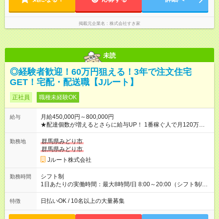
掲載元企業名
株式会社すき家
未読
◎経験者歓迎！60万円狙える！3年で注文住宅
GET！宅配・配送職【Jルート】
正社員
職種未経験OK
月給450,000円～800,000円
給与
★配達個数が増えるとさらに給与UP！ 1番稼ぐ人で月120万ほ
ど！ ・主要都市エリア 月収55万円／週5日稼働 月収65万~112
万円／週6日稼働 ・地方郊外エリア 月収40万円／週5日稼働 月
群馬県みどり市
勤務地
収40万円~50万円／週6日稼働 ＜モデルイメージ＞ ■月収50万
群馬県みどり市
円 (27歳男性/江東区在住)※元建築関係 1日150個配達×25日勤務
Jルート株式会社
(日休み) ■月収80万円(43歳男性/墨田区在住)※元営業 1日200個
配達×25日勤務(月休み) 【試用期間】試用期間なし
シフト制
勤務時間
1日あたりの実働時間：最大8時間/日 8:00～20:00（シフト制/実
働8時間） ※週5日勤務（場所次第では週4も有り） ※配達状況に
よって時間外での勤務可能性有り ※案件により多少の前後あり
日払いOK / 10名以上の大量募集
特徴
※配達が完了次第、帰社OKです