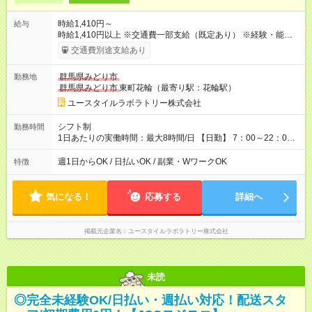
時給1,410円～
給与
時給1,410円以上 ※交通費一部支給（既定あり） ※経験・能力を
考慮して決定します 【収入例】 週1回勤務の場合：1,410円×8時
交通費別途支給あり
間×4回=4万5,120円 週3回勤務の場合：1,410円×8時間×12回
=13万5,360円 週5回勤務の場合：1,410円×8時間×20回=22万
群馬県みどり市
勤務地
5,600円 【試用期間】試用期間あり 試用期間の長さ：2ヶ月
群馬県みどり市
東町花輪（最寄り駅：花輪駅）
※ 雇用形態と給与に、本採用時と異なる部分があります。 雇用
形態：本採用時と同じです。 給与：時給 1,070円以上
ユースタイルラボラトリー株式会社
シフト制
勤務時間
1日あたりの実働時間：最大8時間/日 【日勤】 7：00～22：00
の間で8時間勤務（休憩時間は法定通り） ※週1日～OK ／ 夜勤
なし ＊＊ 勤務時間例 ＊＊ ■8時から17時 ■9時から18時 ■10
週1日からOK / 日払いOK / 副業・WワークOK
特徴
時から19時 ■12時から21時 など ※訪問先により変動 ※曜日固
定（毎週同じ曜日勤務）
気になる！
応募する
詳細へ
掲載元企業名
ユースタイルラボラトリー株式会社
未読
◎完全未経験OK/日払い・週払い対応！配送スタ