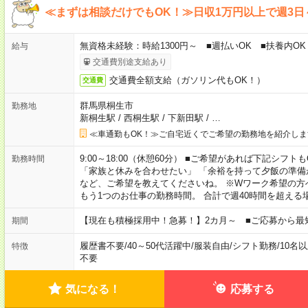
≪まずは相談だけでもOK！≫日収1万円以上で週3日
無資格未経験：時給1300円～ ■週払いOK ■扶養内OK
給与
交通費別途支給あり
交通費全額支給（ガソリン代もOK！）
交通費
群馬県桐生市
勤務地
新桐生駅
/
西桐生駅
/
下新田駅
/
…
≪車通勤もOK！≫ご自宅近くでご希望の勤務地を紹介しま
9:00～18:00（休憩60分） ■ご希望があれば下記シフトもOK！ 
勤務時間
「家族と休みを合わせたい」 「余裕を持って夕飯の準備
など、ご希望を教えてくださいね。 ※Wワーク希望の方
もう1つのお仕事の勤務時間。 合計で週40時間を超える
【現在も積極採用中！急募！】2カ月～ ■ご応募から最
期間
履歴書不要
/
40～50代活躍中
/
服装自由
/
シフト勤務
/
10名
特徴
不要
気になる！
応募する