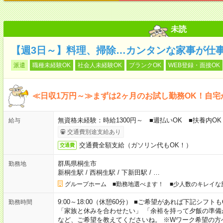
未読
【週3日～】料理、掃除…カンタンな家事が仕
派遣
職種未経験OK
社会人未経験OK
ブランクOK
WEB登録・面接OK
≪日収1万円～≫まずは2ヶ月のお試し勤務OK！自
無資格未経験：時給1300円～ ■週払いOK ■扶養内OK
給与
交通費別途支給あり
交通費全額支給（ガソリン代もOK！）
交通費
群馬県桐生市
勤務地
新桐生駅
/
西桐生駅
/
下新田駅
/
…
グループホーム ■勤務地選べます！ ■少人数のキレイな
9:00～18:00（休憩60分） ■ご希望があれば下記シフトもOK！ 
勤務時間
「家族と休みを合わせたい」 「余裕を持って夕飯の準備
など、ご希望を教えてくださいね。 ※Wワーク希望の方