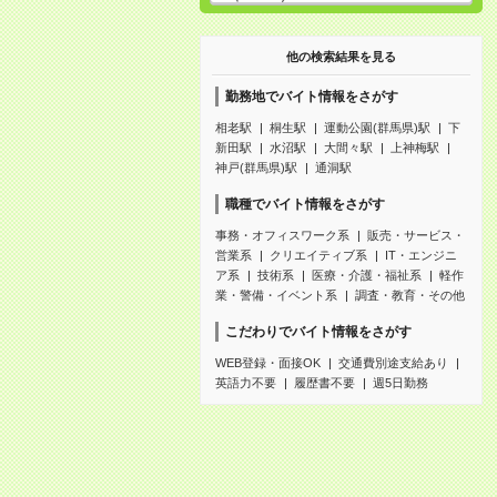
他の検索結果を見る
勤務地でバイト情報をさがす
相老駅
桐生駅
運動公園(群馬県)駅
下
新田駅
水沼駅
大間々駅
上神梅駅
神戸(群馬県)駅
通洞駅
職種でバイト情報をさがす
事務・オフィスワーク系
販売・サービス・
営業系
クリエイティブ系
IT・エンジニ
ア系
技術系
医療・介護・福祉系
軽作
業・警備・イベント系
調査・教育・その他
こだわりでバイト情報をさがす
WEB登録・面接OK
交通費別途支給あり
英語力不要
履歴書不要
週5日勤務