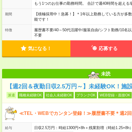
もう1つのお仕事の勤務時間。 合計で週40時間を超える
【積極採用中！急募！】＊1年以上勤務している方が多数
期間
能です！
履歴書不要
/
40～50代活躍中
/
服装自由
/
シフト勤務
/
10名
特徴
不要
気になる！
応募する
未読
【週2回＆夜勤日収2.5万円～】未経験OK！施
派遣
職種未経験OK
社会人未経験OK
ブランクOK
WEB登録・面接OK
≪TEL・WEBでカンタン登録！≫履歴書不要＊週2
日収2.5万円：時給1300円×8h＋残業割増（時給1.25×8h
給与