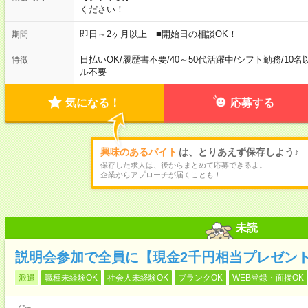
ください！
即日～2ヶ月以上 ■開始日の相談OK！
期間
日払いOK
/
履歴書不要
/
40～50代活躍中
/
シフト勤務
/
10名
特徴
ル不要
気になる！
応募する
興味のあるバイト
は、とりあえず保存しよう♪
保存した求人は、後からまとめて応募できるよ。
企業からアプローチが届くことも！
未読
説明会参加で全員に【現金2千円相当プレゼン
派遣
職種未経験OK
社会人未経験OK
ブランクOK
WEB登録・面接OK