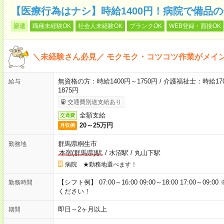
【医療行為はナシ】時給1400円！病院で備品
派遣
職種未経験OK
社会人未経験OK
ブランクOK
WEB登録・面接OK
＼未経験さん必見／ モクモク・コツコツ作業がメイ
無資格の方：時給1400円～1750円 / 介護福祉士：時給170
給与
1875円
交通費別途支給あり
全額支給
交通費
20～25万円
月収例
群馬県桐生市
勤務地
本宿(群馬県)駅
/
水沼駅
/
丸山下駅
病院 ★勤務地選べます！
【シフト例】 07:00～16:00 09:00～18:00 17:00
勤務時間
ください！
即日～2ヶ月以上
期間