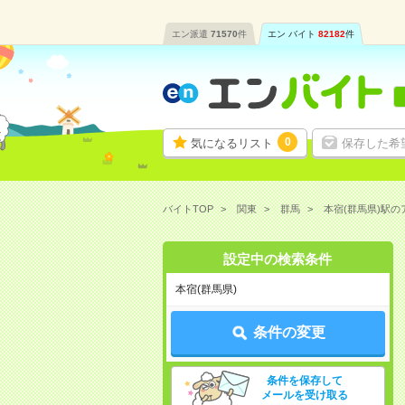
エン派遣
71570
件
エン バイト
82182
件
0
気になるリスト
保存した希
バイトTOP
関東
群馬
本宿(群馬県)駅
設定中の検索条件
本宿(群馬県)
条件の変更
条件を保存して
メールを受け取る