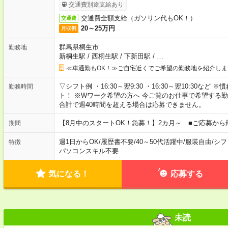
交通費別途支給あり
交通費全額支給（ガソリン代もOK！）
交通費
20～25万円
月収例
群馬県桐生市
勤務地
新桐生駅
/
西桐生駅
/
下新田駅
/
…
≪車通勤もOK！≫ご自宅近くでご希望の勤務地を紹介しま
▽シフト例 ・16:30～翌9:30 ・16:30～翌10:30
勤務時間
ト！ ※Wワーク希望の方へ 今ご覧のお仕事で希望する
合計で週40時間を超える場合は応募できません。
【8月中のスタートOK！急募！】2カ月～ ■ご応募から
期間
週1日からOK
/
履歴書不要
/
40～50代活躍中
/
服装自由
/
シフ
特徴
パソコンスキル不要
気になる！
応募する
未読