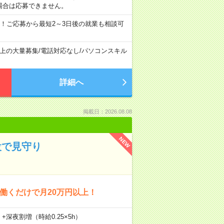
場合は応募できません。
！ご応募から最短2～3日後の就業も相談可
以上の大量募集
/
電話対応なし
/
パソコンスキル
詳細へ
掲載日：2026.08.08
NEW
設で見守り
回働くだけで月20万円以上！
）+深夜割増（時給0.25×5h）