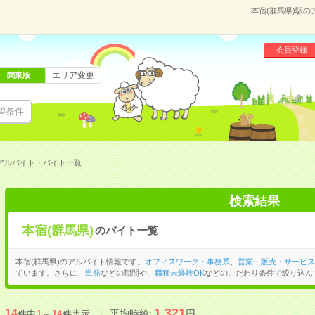
本宿(群馬県)駅
会員登録
エリア変更
関東版
望条件
のアルバイト・バイト一覧
検索結果
本宿(群馬県)
のバイト一覧
本宿(群馬県)のアルバイト情報です。
オフィスワーク・事務系
、
営業・販売・サービス
ています。さらに、
単発
などの期間や、
職種未経験OK
などのこだわり条件で絞り込ん
1,321
14
平均時給:
円
件中
1
～
14
件表示