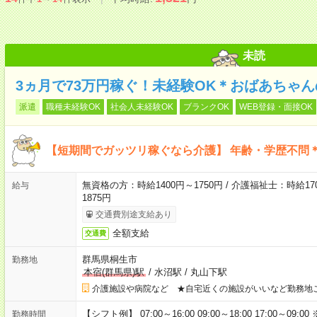
未読
3ヵ月で73万円稼ぐ！未経験OK＊おばあちゃ
派遣
職種未経験OK
社会人未経験OK
ブランクOK
WEB登録・面接OK
【短期間でガッツリ稼ぐなら介護】 年齢・学歴不問＊
無資格の方：時給1400円～1750円 / 介護福祉士：時給170
給与
1875円
交通費別途支給あり
全額支給
交通費
群馬県桐生市
勤務地
本宿(群馬県)駅
/
水沼駅
/
丸山下駅
介護施設や病院など ★自宅近くの施設がいいなど勤務地
【シフト例】 07:00～16:00 09:00～18:00 17:00
勤務時間