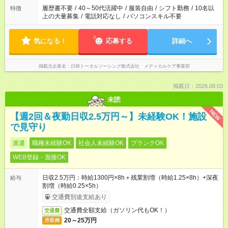
履歴書不要
/
40～50代活躍中
/
服装自由
/
シフト勤務
/
10名以
特徴
上の大量募集
/
電話対応なし
/
パソコンスキル不要
気になる！
応募する
詳細へ
掲載元企業名
日研トータルソーシング株式会社 メディカルケア事業部
掲載日：2026.08.03
未読
NEW
【週2回＆夜勤日収2.5万円～】未経験OK！施設
で見守り
派遣
職種未経験OK
社会人未経験OK
ブランクOK
WEB登録・面接OK
日収2.5万円：時給1300円×8h＋残業割増（時給1.25×8h）+深夜
給与
割増（時給0.25×5h）
交通費別途支給あり
交通費全額支給（ガソリン代もOK！）
交通費
20～25万円
月収例