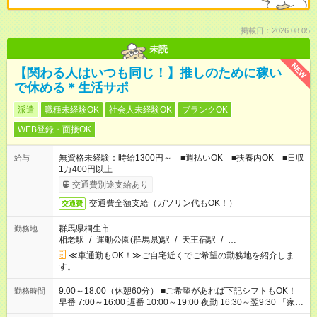
掲載日：2026.08.05
未読
NEW
【関わる人はいつも同じ！】推しのために稼い
で休める＊生活サポ
派遣
職種未経験OK
社会人未経験OK
ブランクOK
WEB登録・面接OK
無資格未経験：時給1300円～ ■週払いOK ■扶養内OK ■日収
給与
1万400円以上
交通費別途支給あり
交通費全額支給（ガソリン代もOK！）
交通費
群馬県桐生市
勤務地
相老駅
/
運動公園(群馬県)駅
/
天王宿駅
/
…
≪車通勤もOK！≫ご自宅近くでご希望の勤務地を紹介しま
す。
9:00～18:00（休憩60分） ■ご希望があれば下記シフトもOK！
勤務時間
早番 7:00～16:00 遅番 10:00～19:00 夜勤 16:30～翌9:30 「家族
と休みを合わせたい」 「余裕を持って夕飯の準備がしたい」