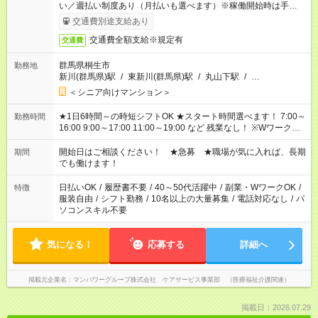
い／週払い制度あり（月払いも選べます）※稼働開始時は手続き
完了次第のお支払いとなります。
交通費別途支給あり
交通費全額支給※規定有
交通費
群馬県桐生市
勤務地
新川(群馬県)駅
/
東新川(群馬県)駅
/
丸山下駅
/
…
＜シニア向けマンション＞
★1日6時間～の時短シフトOK ★スタート時間選べます！ 7:00～
勤務時間
16:00 9:00～17:00 11:00～19:00 など 残業なし！ ※Wワークの
場合、他のお仕事と合わせ週40時間超の就業はご案内できませ
ん ※法令に基づき、週20時間以上勤務は社会保険への加入対象
開始日はご相談ください！ ★急募 ★職場が気に入れば、長期
期間
となります ※労働者派遣法（日雇い派遣の原則禁止）により、
でも働けます！
短時間・短期間の就業はご案内が難しい場合があります
日払いOK
/
履歴書不要
/
40～50代活躍中
/
副業・WワークOK
/
特徴
服装自由
/
シフト勤務
/
10名以上の大量募集
/
電話対応なし
/
パ
ソコンスキル不要
気になる！
応募する
詳細へ
掲載元企業名
マンパワーグループ株式会社 ケアサービス事業部 （医療福祉介護関連）
掲載日：2026.07.29