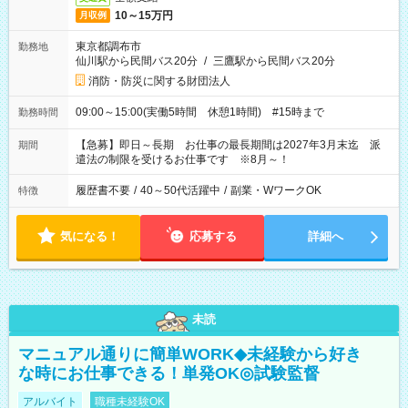
10～15万円
月収例
東京都調布市
勤務地
仙川駅から民間バス20分
/
三鷹駅から民間バス20分
消防・防災に関する財団法人
09:00～15:00(実働5時間 休憩1時間) #15時まで
勤務時間
【急募】即日～長期 お仕事の最長期間は2027年3月末迄 派
期間
遣法の制限を受けるお仕事です ※8月～！
履歴書不要
/
40～50代活躍中
/
副業・WワークOK
特徴
気になる！
応募する
詳細へ
未読
マニュアル通りに簡単WORK◆未経験から好き
な時にお仕事できる！単発OK◎試験監督
アルバイト
職種未経験OK