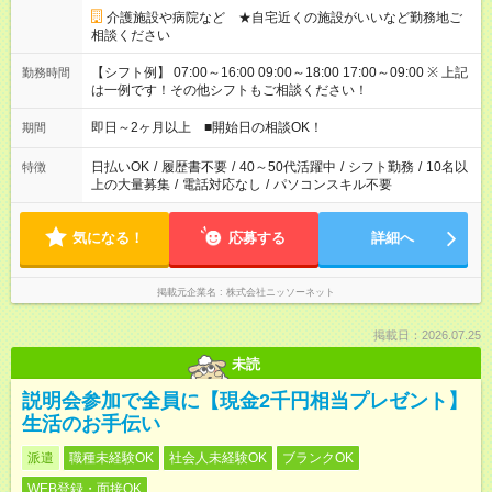
介護施設や病院など ★自宅近くの施設がいいなど勤務地ご
相談ください
【シフト例】 07:00～16:00 09:00～18:00 17:00～09:00 ※ 上記
勤務時間
は一例です！その他シフトもご相談ください！
即日～2ヶ月以上 ■開始日の相談OK！
期間
日払いOK
/
履歴書不要
/
40～50代活躍中
/
シフト勤務
/
10名以
特徴
上の大量募集
/
電話対応なし
/
パソコンスキル不要
気になる！
応募する
詳細へ
掲載元企業名
株式会社ニッソーネット
掲載日：2026.07.25
未読
説明会参加で全員に【現金2千円相当プレゼント】
生活のお手伝い
派遣
職種未経験OK
社会人未経験OK
ブランクOK
WEB登録・面接OK