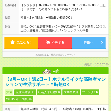
【シフト例】 07:00～16:00 09:00～18:00 17:00～09:00 ※ 上記
勤務時間
は一例です！その他シフトもご相談ください！
即日～2ヶ月以上 ■開始日の相談OK！
期間
日払いOK
/
履歴書不要
/
40～50代活躍中
/
シフト勤務
/
10名以
特徴
上の大量募集
/
電話対応なし
/
パソコンスキル不要
気になる！
応募する
詳細へ
掲載元企業名
株式会社ニッソーネット
掲載日：2026.07.30
未読
【8月～OK！週2日～】ホテルライクな高齢者マン
ションで生活サポート＊時短OK
派遣
職種未経験OK
社会人未経験OK
大学生歓迎
ブランクOK
WEB登録・面接OK
無資格未経験：時給1300円～ 経験者：時給1400円～ ★日払
給与