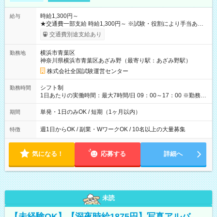
時給1,300円～
給与
★交通費一部支給 時給1,300円～ ※試験・役割により手当あり
※勤務回数により昇給あり 【即給（前払い）オプションあ
交通費別途支給あり
り！】 希望される場合、勤務から1週間ほどで給与の一部を受け
取れます。 ※手数料418円がかかります。 【過去試験日の収入
横浜市青葉区
勤務地
例】 ・河合塾模擬試験 8:30～17:30（休憩1時間） 時給1,300円
神奈川県横浜市青葉区あざみ野（最寄り駅：あざみ野駅）
×8時間＝日収10,400円＋交通費 ※当日の役割により時給＋100
円の場合あり ・国家試験 7:00～13:30（休憩なし） 時給1,300
株式会社全国試験運営センター
円（役割手当＋100円）×6時間＝日収8,400円＋交通費 【試用期
間】試用期間なし
シフト制
勤務時間
1日あたりの実働時間：最大7時間/日 09：00～17：00 ※勤務時
間は 試験により異なります。
単発・1日のみOK / 短期（1ヶ月以内）
期間
週1日からOK / 副業・WワークOK / 10名以上の大量募集
特徴
気になる！
応募する
詳細へ
未読
【未経験OK】【深夜時給1875円】写真アルバ