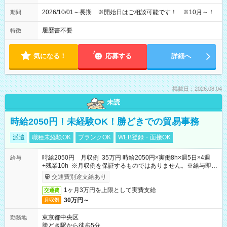
2026/10/01～長期 ※開始日はご相談可能です！ ※10月～！
期間
履歴書不要
特徴
気になる！
応募する
詳細へ
掲載日：2026.08.04
未読
時給2050円！未経験OK！勝どきでの貿易事務
派遣
職種未経験OK
ブランクOK
WEB登録・面接OK
時給2050円 月収例 35万円 時給2050円×実働8h×週5日×4週
給与
+残業10h ※月収例を保証するものではありません。※給与即受
取りサービス利用可（利用条件有）
交通費別途支給あり
1ヶ月3万円を上限として実費支給
交通費
30万円～
月収例
東京都中央区
勤務地
勝どき駅から徒歩5分