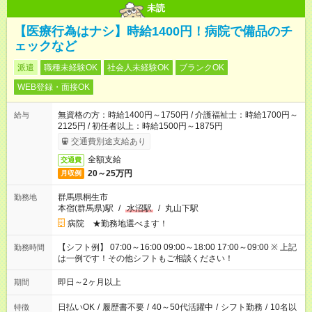
未読
【医療行為はナシ】時給1400円！病院で備品のチ
ェックなど
派遣
職種未経験OK
社会人未経験OK
ブランクOK
WEB登録・面接OK
無資格の方：時給1400円～1750円 / 介護福祉士：時給1700円～
給与
2125円 / 初任者以上：時給1500円～1875円
交通費別途支給あり
全額支給
交通費
20～25万円
月収例
群馬県桐生市
勤務地
本宿(群馬県)駅
/
水沼駅
/
丸山下駅
病院 ★勤務地選べます！
【シフト例】 07:00～16:00 09:00～18:00 17:00～09:00 ※ 上記
勤務時間
は一例です！その他シフトもご相談ください！
即日～2ヶ月以上
期間
日払いOK
/
履歴書不要
/
40～50代活躍中
/
シフト勤務
/
10名以
特徴