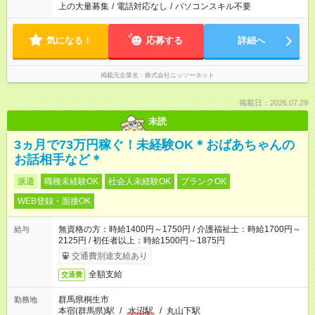
上の大量募集
/
電話対応なし
/
パソコンスキル不要
気になる！
応募する
詳細へ
掲載元企業名
株式会社ニッソーネット
掲載日：2026.07.29
未読
3ヵ月で73万円稼ぐ！未経験OK＊おばあちゃんの
お話相手など＊
派遣
職種未経験OK
社会人未経験OK
ブランクOK
WEB登録・面接OK
無資格の方：時給1400円～1750円 / 介護福祉士：時給1700円～
給与
2125円 / 初任者以上：時給1500円～1875円
交通費別途支給あり
全額支給
交通費
群馬県桐生市
勤務地
本宿(群馬県)駅
/
水沼駅
/
丸山下駅