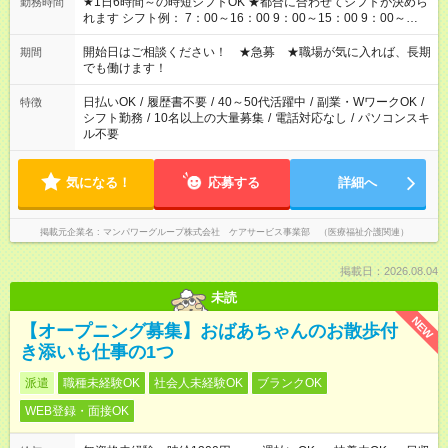
★1日6時間～の時短シフトOK ★都合に合わせてシフトが決めら
勤務時間
れます シフト例： 7：00～16：00 9：00～15：00 9：00～
18：00 11：00～20：00 など ※Wワークの場合、他のお仕事と
合わせ週40時間超の就業はご案内できません ※法令に基づき、
開始日はご相談ください！ ★急募 ★職場が気に入れば、長期
期間
週20時間以上勤務は社会保険への加入対象となります ※労働者
でも働けます！
派遣法（日雇い派遣の原則禁止）により、短時間・短期間の就
業はご案内が難しい場合があります
日払いOK
/
履歴書不要
/
40～50代活躍中
/
副業・WワークOK
/
特徴
シフト勤務
/
10名以上の大量募集
/
電話対応なし
/
パソコンスキ
ル不要
気になる！
応募する
詳細へ
掲載元企業名
マンパワーグループ株式会社 ケアサービス事業部 （医療福祉介護関連）
掲載日：2026.08.04
未読
NEW
【オープニング募集】おばあちゃんのお散歩付
き添いも仕事の1つ
派遣
職種未経験OK
社会人未経験OK
ブランクOK
WEB登録・面接OK