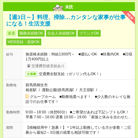
未読
NEW
【週3日～】料理、掃除…カンタンな家事が仕事
になる！生活支援
派遣
職種未経験OK
社会人未経験OK
ブランクOK
WEB登録・面接OK
無資格未経験：時給1300円～ ■週払いOK ■扶養内OK ■日収
給与
1万400円以上
交通費別途支給あり
交通費全額支給（ガソリン代もOK！）
交通費
群馬県桐生市
勤務地
相老駅
/
運動公園(群馬県)駅
/
天王宿駅
/
…
グループホーム ■勤務地選べます！ ■少人数のキレイな施
設でのお仕事です！
9:00～18:00（休憩60分） ■ご希望があれば下記シフトもOK！
勤務時間
早番 7:00～16:00 遅番 10:00～19:00 「家族と休みを合わせた
い」 「余裕を持って夕飯の準備がしたい」 「できれば残業はし
たくない」 など、ご希望を教えてくださいね。 ※Wワーク希望
【積極採用中！急募！】＊1年以上勤務している方が多数！ご応
期間
の方へ 今ご覧のお仕事で希望する勤務時間と、もう1つのお仕事
募から最短2～3日後の就業も相談可能です！
の勤務時間。 合計で週40時間を超える場合は応募できません。