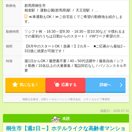
群馬県桐生市
勤務地
相老駅
/
運動公園(群馬県)駅
/
天王宿駅
/
…
≪車通勤もOK！≫ご自宅近くでご希望の勤務地を紹介しま
す。
▽シフト例 ・16:30～翌9:30 ・16:30～翌10:30など ※慣れるま
勤務時間
での最初のうちは日勤からのスタート！ ※Wワーク希望の方へ
今ご覧のお仕事で希望する勤務時間と、もう1つのお仕事の勤務
時間。 合計で週40時間を超える場合は応募できません。
【8月中のスタートOK！急募！】2カ月～ ■ご応募から最短2～
期間
3日後に就業が可能です！
週1日からOK
/
履歴書不要
/
40～50代活躍中
/
服装自由
/
シフ
特徴
ト勤務
/
10名以上の大量募集
/
電話対応なし
/
パソコンスキル不
要
気になる！
応募する
詳細へ
掲載元企業名
日研トータルソーシング株式会社 メディカルケア事業部
掲載日：2026.07.31
未読
桐生市【週2日～】ホテルライクな高齢者マンショ