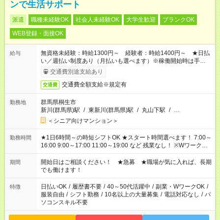
ンで生活サポート
派遣
職種未経験OK
社会人未経験OK
大学生歓迎
ブランクOK
WEB登録・面接OK
無資格未経験：時給1300円～ 経験者：時給1400円～ ★日払
給与
い／週払い制度あり（月払いも選べます）※稼働開始時は手続き
完了次第のお支払いとなります。
交通費別途支給あり
交通費全額支給※規定有
交通費
群馬県桐生市
勤務地
新川(群馬県)駅
/
東新川(群馬県)駅
/
丸山下駅
/
…
＜シニア向けマンション＞
★1日6時間～の時短シフトOK ★スタート時間選べます！ 7:00～
勤務時間
16:00 9:00～17:00 11:00～19:00 など 残業なし！ ※Wワークの
場合、他のお仕事と合わせ週40時間超の就業はご案内できませ
ん ※法令に基づき、週20時間以上勤務は社会保険への加入対象
開始日はご相談ください！ ★急募 ★職場が気に入れば、長期
期間
となります ※労働者派遣法（日雇い派遣の原則禁止）により、
でも働けます！
短時間・短期間の就業はご案内が難しい場合があります
日払いOK
/
履歴書不要
/
40～50代活躍中
/
副業・WワークOK
/
特徴
服装自由
/
シフト勤務
/
10名以上の大量募集
/
電話対応なし
/
パ
ソコンスキル不要