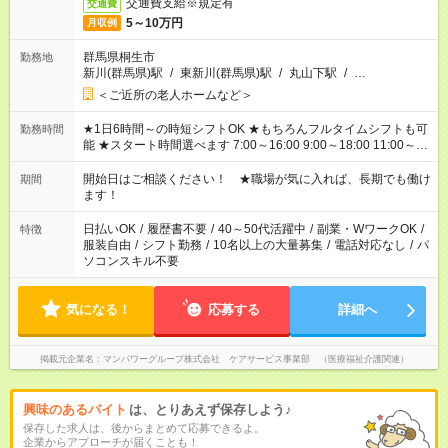
交通費支給※規定有
交通費
5～10万円
月収例
群馬県桐生市
勤務地
新川(群馬県)駅
/
東新川(群馬県)駅
/
丸山下駅
/
…
＜ご近所の老人ホームなど＞
★1日6時間～の時短シフトOK ★もちろんフルタイムシフトも可
勤務時間
能 ★スタート時間選べます 7:00～16:00 9:00～18:00 11:00～
20:00 など 残業なし！ ※Wワークの場合、他のお仕事と合わせ
週40時間超の就業はご案内できません ※法令に基づき、週20時
開始日はご相談ください！ ★職場が気に入れば、長期でも働け
期間
間以上勤務は社会保険への加入対象となります ※労働者派遣法
ます！
（日雇い派遣の原則禁止）により、短時間・短期間の就業はご
案内が難しい場合があります
日払いOK
/
履歴書不要
/
40～50代活躍中
/
副業・WワークOK
/
特徴
服装自由
/
シフト勤務
/
10名以上の大量募集
/
電話対応なし
/
パ
ソコンスキル不要
気になる！
応募する
詳細へ
掲載元企業名
マンパワーグループ株式会社 ケアサービス事業部 （医療福祉介護関連）
興味のあるバイト
は、とりあえず保存しよう♪
保存した求人は、後からまとめて応募できるよ。
企業からアプローチが届くことも！