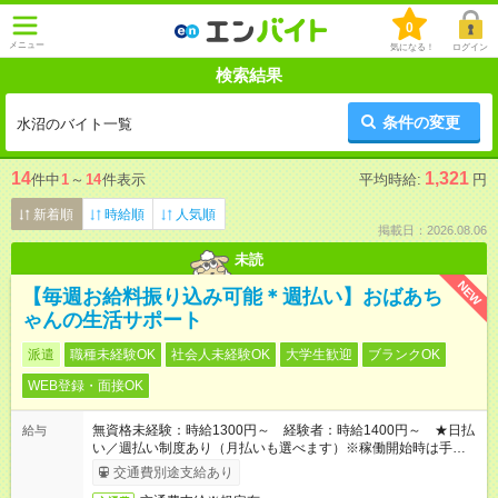
0
メニュー
気になる！
ログイン
検索結果
条件の変更
水沼のバイト一覧
14
1,321
件中
1
～
14
件表示
平均時給:
円
新着順
時給順
人気順
掲載日：2026.08.06
未読
NEW
【毎週お給料振り込み可能＊週払い】おばあち
ゃんの生活サポート
派遣
職種未経験OK
社会人未経験OK
大学生歓迎
ブランクOK
WEB登録・面接OK
無資格未経験：時給1300円～ 経験者：時給1400円～ ★日払
給与
い／週払い制度あり（月払いも選べます）※稼働開始時は手続き
完了次第のお支払いとなります。
交通費別途支給あり