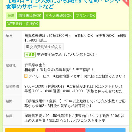
【週3日～】少人数だから負担すくなめ＊レクや
食事のサポートなど
派遣
職種未経験OK
社会人未経験OK
ブランクOK
WEB登録・面接OK
無資格未経験：時給1300円～ ■週払いOK ■扶養内OK ■日収
給与
1万400円以上
交通費別途支給あり
交通費全額支給（ガソリン代もOK！）
交通費
群馬県桐生市
勤務地
相老駅
/
運動公園(群馬県)駅
/
天王宿駅
/
…
デイサービス ■勤務地選べます！お気軽にご相談ください！
9:00～18:00（休憩60分） ■ご希望があれば下記シフトもOK！
勤務時間
早番 7:00～16:00 遅番 10:00～19:00 「家族と休みを合わせた
い」 「余裕を持って夕飯の準備がしたい」 「できれば残業はし
たくない」 など、ご希望を教えてくださいね。 ※Wワーク希望
【積極採用中！急募！】＊1年以上勤務している方が多数！ご応
期間
の方へ 今ご覧のお仕事で希望する勤務時間と、もう1つのお仕事
募から最短2～3日後の就業も相談可能です！
の勤務時間。 合計で週40時間を超える場合は応募できません。
履歴書不要
/
40～50代活躍中
/
服装自由
/
シフト勤務
/
10名以
特徴
上の大量募集
/
電話対応なし
/
パソコンスキル不要