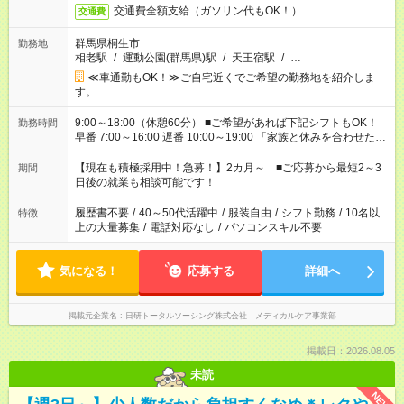
交通費全額支給（ガソリン代もOK！）
交通費
群馬県桐生市
勤務地
相老駅
/
運動公園(群馬県)駅
/
天王宿駅
/
…
≪車通勤もOK！≫ご自宅近くでご希望の勤務地を紹介しま
す。
9:00～18:00（休憩60分） ■ご希望があれば下記シフトもOK！
勤務時間
早番 7:00～16:00 遅番 10:00～19:00 「家族と休みを合わせた
い」 「余裕を持って夕飯の準備がしたい」 「できれば残業はし
たくない」 など、ご希望を教えてくださいね。 ※Wワーク希望
【現在も積極採用中！急募！】2カ月～ ■ご応募から最短2～3
期間
の方へ 今ご覧のお仕事で希望する勤務時間と、もう1つのお仕事
日後の就業も相談可能です！
の勤務時間。 合計で週40時間を超える場合は応募できません。
履歴書不要
/
40～50代活躍中
/
服装自由
/
シフト勤務
/
10名以
特徴
上の大量募集
/
電話対応なし
/
パソコンスキル不要
気になる！
応募する
詳細へ
掲載元企業名
日研トータルソーシング株式会社 メディカルケア事業部
掲載日：2026.08.05
未読
NEW