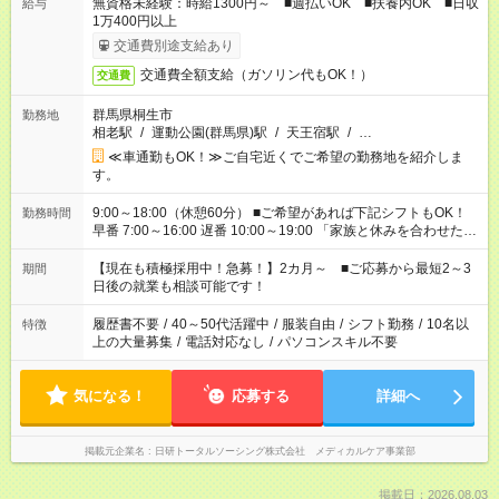
無資格未経験：時給1300円～ ■週払いOK ■扶養内OK ■日収
給与
1万400円以上
交通費別途支給あり
交通費全額支給（ガソリン代もOK！）
交通費
群馬県桐生市
勤務地
相老駅
/
運動公園(群馬県)駅
/
天王宿駅
/
…
≪車通勤もOK！≫ご自宅近くでご希望の勤務地を紹介しま
す。
9:00～18:00（休憩60分） ■ご希望があれば下記シフトもOK！
勤務時間
早番 7:00～16:00 遅番 10:00～19:00 「家族と休みを合わせた
い」 「余裕を持って夕飯の準備がしたい」 「できれば残業はし
たくない」 など、ご希望を教えてくださいね。 ※Wワーク希望
【現在も積極採用中！急募！】2カ月～ ■ご応募から最短2～3
期間
の方へ 今ご覧のお仕事で希望する勤務時間と、もう1つのお仕事
日後の就業も相談可能です！
の勤務時間。 合計で週40時間を超える場合は応募できません。
履歴書不要
/
40～50代活躍中
/
服装自由
/
シフト勤務
/
10名以
特徴
上の大量募集
/
電話対応なし
/
パソコンスキル不要
気になる！
応募する
詳細へ
掲載元企業名
日研トータルソーシング株式会社 メディカルケア事業部
掲載日：2026.08.03