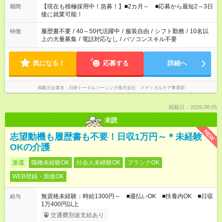
「できれば残業はしたくない」 など、ご希望を教えてください
【現在も積極採用中！急募！】■2カ月～ ■応募から最短2～3日
期間
ね。 ※Wワーク希望の方へ 今ご覧のお仕事で希望する勤務時間
後に就業可能！
と、もう1つのお仕事の勤務時間。 合計で週40時間を超える場
合は応募できません。
履歴書不要
/
40～50代活躍中
/
服装自由
/
シフト勤務
/
10名以
特徴
上の大量募集
/
電話対応なし
/
パソコンスキル不要
気になる！
応募する
詳細へ
掲載元企業名
日研トータルソーシング株式会社 メディカルケア事業部
掲載日：2026.08.05
未読
NEW
志望動機も履歴書も不要！日収1万円～＊未経験
OKの介護
派遣
職種未経験OK
社会人未経験OK
ブランクOK
WEB登録・面接OK
無資格未経験：時給1300円～ ■週払いOK ■扶養内OK ■日収
給与
1万400円以上
交通費別途支給あり