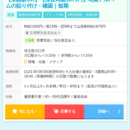
ムの貼り付け・確認｜短期
派遣
職種未経験OK
ブランクOK
WEB登録・面接OK
時給1500円／夜22時～翌5時までは深夜時給1875円
給与
交通費別途支給あり
実費支給／当社規定あり。
交通費
埼玉県川口市
勤務地
川口駅からバス10分
/
赤羽駅からバス10分
情報・出版・メディア
(1)21:00-06:00(休憩60分) ※入社後の最初2～3週間は9:00～
勤務時間
18:00（実働8時間）の日勤で勤務になります
1ヶ月以上3ヶ月未満／即日～9/30まで（延長の可能性あり）
期間
履歴書不要
/
40～50代活躍中
/
服装自由
特徴
気になる！
応募する
詳細へ