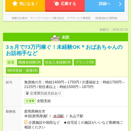
気になる！
応募する
詳細へ
掲載元企業名
マンパワーグループ株式会社 ケアサービス事業部 （医療福祉介護関連）
掲載日：2026.07.31
未読
3ヵ月で73万円稼ぐ！未経験OK＊おばあちゃんの
お話相手など
派遣
職種未経験OK
社会人未経験OK
ブランクOK
WEB登録・面接OK
無資格の方：時給1400円～1750円 / 介護福祉士：時給1700円～
給与
2125円 / 初任者以上：時給1500円～1875円
交通費別途支給あり
全額支給
交通費
群馬県桐生市
勤務地
本宿(群馬県)駅
/
水沼駅
/
丸山下駅
介護施設や病院など ★自宅近くの施設がいいなど勤務地ご
相談ください