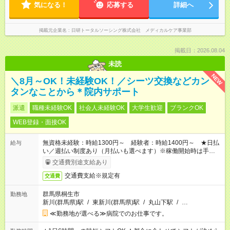
気になる！
応募する
詳細へ
掲載元企業名
日研トータルソーシング株式会社 メディカルケア事業部
掲載日：2026.08.04
未読
NEW
＼8月～OK！未経験OK！／シーツ交換などカン
タンなことから＊院内サポート
派遣
職種未経験OK
社会人未経験OK
大学生歓迎
ブランクOK
WEB登録・面接OK
無資格未経験：時給1300円～ 経験者：時給1400円～ ★日払
給与
い／週払い制度あり（月払いも選べます）※稼働開始時は手続き
完了次第のお支払いとなります。
交通費別途支給あり
交通費支給※規定有
交通費
群馬県桐生市
勤務地
新川(群馬県)駅
/
東新川(群馬県)駅
/
丸山下駅
/
…
≪勤務地が選べる≫病院でのお仕事です。