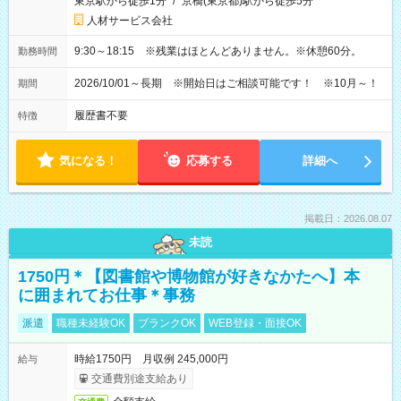
東京駅から徒歩1分
/
京橋(東京都)駅から徒歩5分
人材サービス会社
9:30～18:15 ※残業はほとんどありません。※休憩60分。
勤務時間
2026/10/01～長期 ※開始日はご相談可能です！ ※10月～！
期間
履歴書不要
特徴
気になる！
応募する
詳細へ
掲載日：2026.08.07
未読
1750円＊【図書館や博物館が好きなかたへ】本
に囲まれてお仕事＊事務
派遣
職種未経験OK
ブランクOK
WEB登録・面接OK
時給1750円 月収例 245,000円
給与
交通費別途支給あり