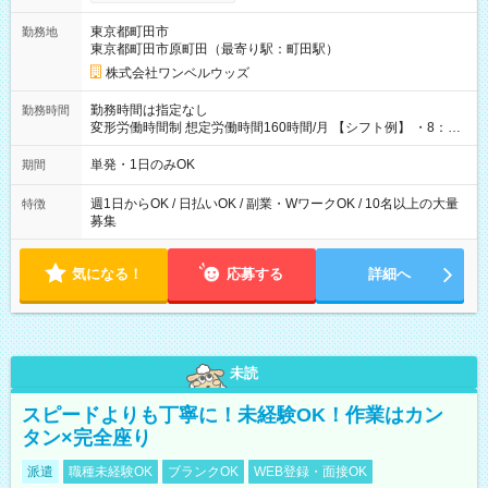
ンビニATMから 日払い分を引き落とせます！ 【試用期間】試
用期間なし
東京都町田市
勤務地
東京都町田市原町田（最寄り駅：町田駅）
株式会社ワンベルウッズ
勤務時間は指定なし
勤務時間
変形労働時間制 想定労働時間160時間/月 【シフト例】 ・8：00
～21：00
単発・1日のみOK
期間
週1日からOK / 日払いOK / 副業・WワークOK / 10名以上の大量
特徴
募集
気になる！
応募する
詳細へ
未読
スピードよりも丁寧に！未経験OK！作業はカン
タン×完全座り
派遣
職種未経験OK
ブランクOK
WEB登録・面接OK