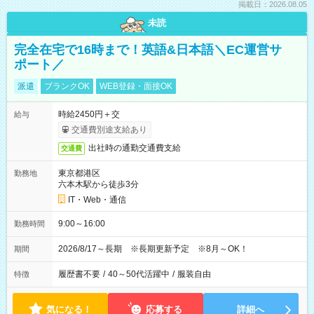
掲載日：2026.08.05
未読
完全在宅で16時まで！英語&日本語＼EC運営サ
ポート／
派遣
ブランクOK
WEB登録・面接OK
時給2450円＋交
給与
交通費別途支給あり
出社時の通勤交通費支給
交通費
東京都港区
勤務地
六本木駅から徒歩3分
IT・Web・通信
9:00～16:00
勤務時間
2026/8/17～長期 ※長期更新予定 ※8月～OK！
期間
履歴書不要
/
40～50代活躍中
/
服装自由
特徴
気になる！
応募する
詳細へ