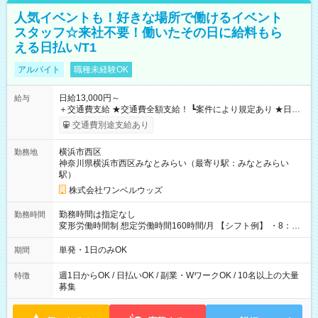
人気イベントも！好きな場所で働けるイベント
スタッフ☆来社不要！働いたその日に給料もら
える日払い/T1
アルバイト
職種未経験OK
日給13,000円～
給与
＋交通費支給 ★交通費全額支給！ ┗案件により規定あり ★日払
いOK！（規定あり） ┗働いたその日に現金GET♪ お仕事後はコ
交通費別途支給あり
ンビニATMから 日払い分を引き落とせます！ 【試用期間】試
用期間なし
横浜市西区
勤務地
神奈川県横浜市西区みなとみらい（最寄り駅：みなとみらい
駅）
株式会社ワンベルウッズ
勤務時間は指定なし
勤務時間
変形労働時間制 想定労働時間160時間/月 【シフト例】 ・8：00
～21：00
単発・1日のみOK
期間
週1日からOK / 日払いOK / 副業・WワークOK / 10名以上の大量
特徴
募集