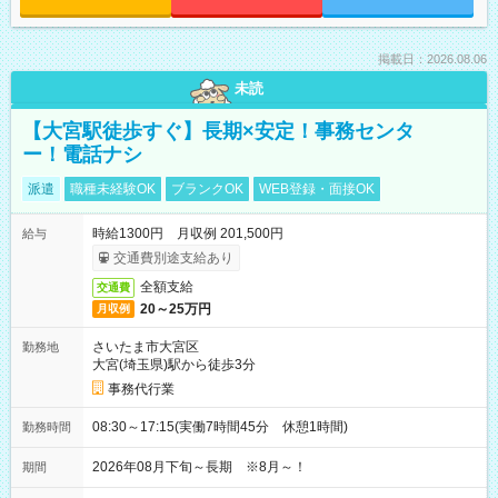
掲載日：2026.08.06
未読
【大宮駅徒歩すぐ】長期×安定！事務センタ
ー！電話ナシ
派遣
職種未経験OK
ブランクOK
WEB登録・面接OK
時給1300円 月収例 201,500円
給与
交通費別途支給あり
全額支給
交通費
20～25万円
月収例
さいたま市大宮区
勤務地
大宮(埼玉県)駅から徒歩3分
事務代行業
08:30～17:15(実働7時間45分 休憩1時間)
勤務時間
2026年08月下旬～長期 ※8月～！
期間