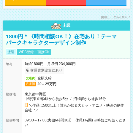
掲載日：2026.08.07
未読
1800円＊《時間相談OK！》在宅あり！テーマ
パークキャラクターデザイン制作
派遣
WEB登録・面接OK
時給1800円 月収例 234,000円
給与
交通費別途支給あり
全額支給
交通費
20～25万円
月収例
東京都中野区
勤務地
中野(東京都)駅から徒歩5分
/
沼袋駅から徒歩16分
＼作品は500以上！誰もが知る大ヒットアニメ・映画の制作
会社+*／
09:30～17:00(実働6時間30分 休憩1時間) ※時短ご相談くださ
勤務時間
い！