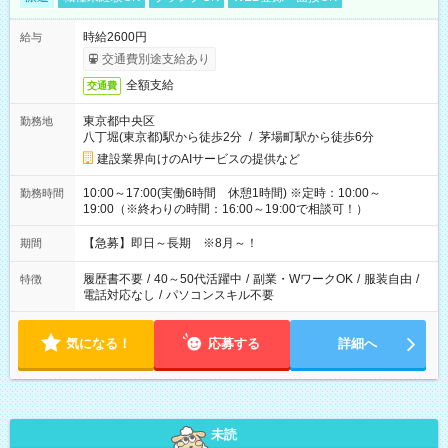
時給2600円
給与
交通費別途支給あり
全額支給
交通費
東京都中央区
勤務地
八丁堀(東京都)駅から徒歩2分
/
茅場町駅から徒歩6分
建設業界向けのAIサービスの提供など
10:00～17:00(実働6時間 休憩1時間) ※定時：10:00～
勤務時間
19:00（※終わりの時間：16:00～19:00で相談可！）
【急募】即日～長期 ※8月～！
期間
履歴書不要
/
40～50代活躍中
/
副業・WワークOK
/
服装自由
/
特徴
電話対応なし
/
パソコンスキル不要
気になる！
応募する
詳細へ
未読