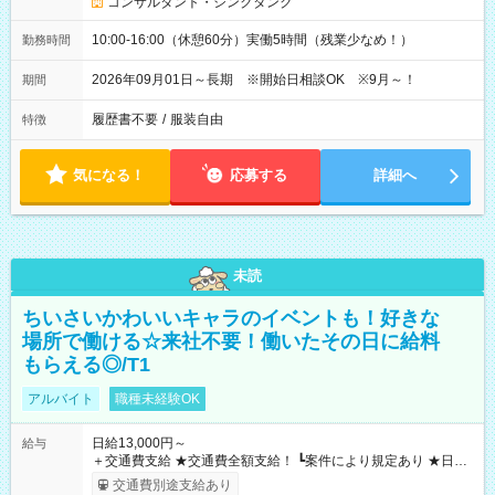
コンサルタント・シンクタンク
10:00-16:00（休憩60分）実働5時間（残業少なめ！）
勤務時間
2026年09月01日～長期 ※開始日相談OK ※9月～！
期間
履歴書不要
/
服装自由
特徴
気になる！
応募する
詳細へ
未読
ちいさいかわいいキャラのイベントも！好きな
場所で働ける☆来社不要！働いたその日に給料
もらえる◎/T1
アルバイト
職種未経験OK
日給13,000円～
給与
＋交通費支給 ★交通費全額支給！ ┗案件により規定あり ★日払
いOK！（規定あり） ┗働いたその日に現金GET♪ お仕事後はコ
交通費別途支給あり