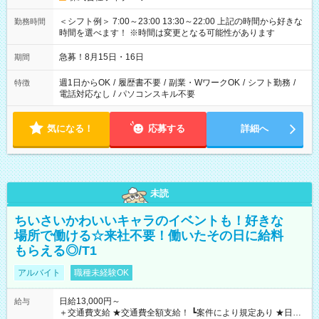
＜シフト例＞ 7:00～23:00 13:30～22:00 上記の時間から好きな
勤務時間
時間を選べます！ ※時間は変更となる可能性があります
急募！8月15日・16日
期間
週1日からOK
/
履歴書不要
/
副業・WワークOK
/
シフト勤務
/
特徴
電話対応なし
/
パソコンスキル不要
気になる！
応募する
詳細へ
未読
ちいさいかわいいキャラのイベントも！好きな
場所で働ける☆来社不要！働いたその日に給料
もらえる◎/T1
アルバイト
職種未経験OK
日給13,000円～
給与
＋交通費支給 ★交通費全額支給！ ┗案件により規定あり ★日払