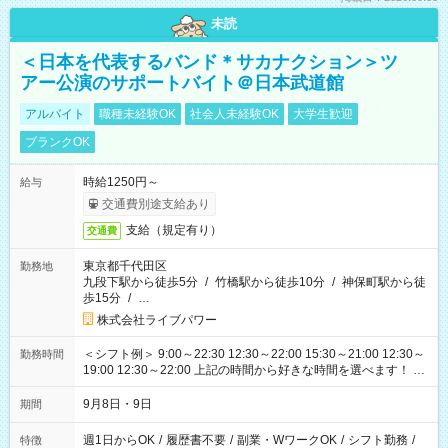
未読
＜日本を代表するバンド＊サカナクション＞ツ
アー公演のサポートバイト＠日本武道館
アルバイト
職種未経験OK
社会人未経験OK
大学生歓迎
ブランクOK
時給1250円～
給与
交通費別途支給あり
支給（規定有り）
交通費
東京都千代田区
勤務地
九段下駅から徒歩5分
/
竹橋駅から徒歩10分
/
神保町駅から徒
歩15分
/
…
株式会社ライブパワー
＜シフト例＞ 9:00～22:30 12:30～22:00 15:30～21:00 12:30～
勤務時間
19:00 12:30～22:00 上記の時間から好きな時間を選べます！ ※
時間は変更となる可能性があります
9月8日・9日
期間
週1日からOK
/
履歴書不要
/
副業・WワークOK
/
シフト勤務
/
特徴