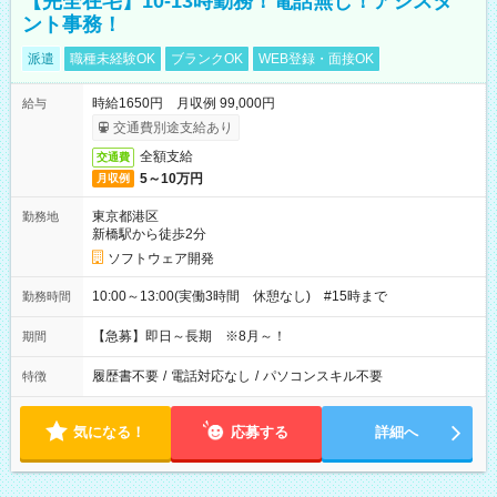
【完全在宅】10-13時勤務！電話無し！アシスタ
ント事務！
派遣
職種未経験OK
ブランクOK
WEB登録・面接OK
時給1650円 月収例 99,000円
給与
交通費別途支給あり
全額支給
交通費
5～10万円
月収例
東京都港区
勤務地
新橋駅から徒歩2分
ソフトウェア開発
10:00～13:00(実働3時間 休憩なし) #15時まで
勤務時間
【急募】即日～長期 ※8月～！
期間
履歴書不要
/
電話対応なし
/
パソコンスキル不要
特徴
気になる！
応募する
詳細へ