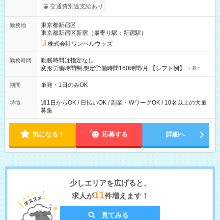
いOK！（規定あり） ┗働いたその日に現金GET♪ お仕事後はコ
交通費別途支給あり
ンビニATMから 日払い分を引き落とせます！ 【試用期間】試
用期間なし
東京都新宿区
勤務地
東京都新宿区新宿（最寄り駅：新宿駅）
株式会社ワンベルウッズ
勤務時間は指定なし
勤務時間
変形労働時間制 想定労働時間160時間/月 【シフト例】 ・8：00
～21：00
単発・1日のみOK
期間
週1日からOK / 日払いOK / 副業・WワークOK / 10名以上の大量
特徴
募集
気になる！
応募する
詳細へ
少しエリアを広げると、
11
求人が
件増えます！
見てみる