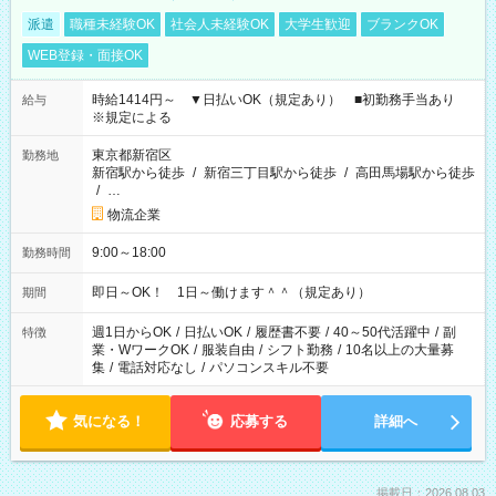
派遣
職種未経験OK
社会人未経験OK
大学生歓迎
ブランクOK
WEB登録・面接OK
時給1414円～ ▼日払いOK（規定あり） ■初勤務手当あり
給与
※規定による
東京都新宿区
勤務地
新宿駅から徒歩
/
新宿三丁目駅から徒歩
/
高田馬場駅から徒歩
/
…
物流企業
9:00～18:00
勤務時間
即日～OK！ 1日～働けます＾＾（規定あり）
期間
週1日からOK
/
日払いOK
/
履歴書不要
/
40～50代活躍中
/
副
特徴
業・WワークOK
/
服装自由
/
シフト勤務
/
10名以上の大量募
集
/
電話対応なし
/
パソコンスキル不要
気になる！
応募する
詳細へ
掲載日：2026.08.03