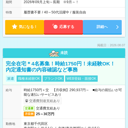
2026年09月上旬～長期 ※9月～！
期間
履歴書不要
/
40～50代活躍中
/
服装自由
特徴
気になる！
応募する
詳細へ
掲載日：2026.08.07
未読
完全在宅＊4名募集！時給1750円！未経験OK！
内定通知書の内容確認など事務
派遣
職種未経験OK
ブランクOK
WEB登録・面接OK
時給1750円＋交 【月収例】290,937円～ ■給与の前払いが可
給与
能な速払いサービスあり
交通費別途支給あり
交通費支給あり
交通費
25～30万円
月収例
東京都千代田区
勤務地