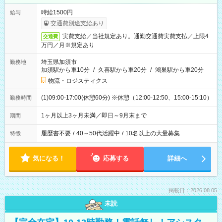
時給1500円
給与
交通費別途支給あり
実費支給／当社規定あり。通勤交通費実費支払／上限4
交通費
万円／月※規定あり
埼玉県加須市
勤務地
加須駅から車10分
/
久喜駅から車20分
/
鴻巣駅から車20分
物流・ロジスティクス
(1)09:00-17:00(休憩60分) ※休憩（12:00-12:50、15:00-15:10）
勤務時間
1ヶ月以上3ヶ月未満／即日～9月末まで
期間
履歴書不要
/
40～50代活躍中
/
10名以上の大量募集
特徴
気になる！
応募する
詳細へ
掲載日：2026.08.05
未読