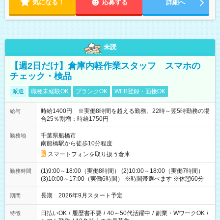
気になる！
応募する
詳細へ
未読
【週2日だけ】倉庫内軽作業スタッフ スマホの
チェック・検品
派遣
職種未経験OK
ブランクOK
WEB登録・面接OK
時給1400円 ※実働8時間を超える勤務、22時～翌5時勤務の場
給与
合25％割増：時給1750円
千葉県船橋市
勤務地
南船橋駅から徒歩10分程度
スマートフォンを取り扱う倉庫
(1)9:00～18:00（実働8時間） (2)10:00～18:00（実働7時間）
勤務時間
(3)10:00～17:00（実働6時間） ※時間帯選べます ※休憩60分
長期 2026年9月スタート予定
期間
日払いOK
/
履歴書不要
/
40～50代活躍中
/
副業・WワークOK
/
特徴