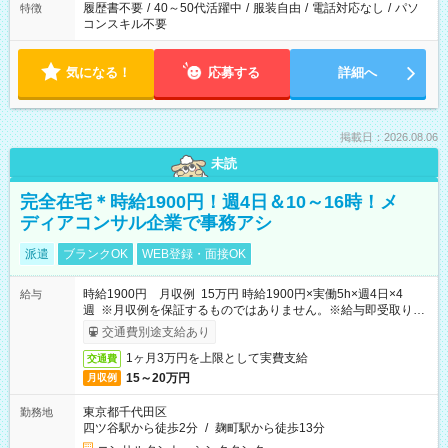
履歴書不要
/
40～50代活躍中
/
服装自由
/
電話対応なし
/
パソ
特徴
コンスキル不要
気になる！
応募する
詳細へ
掲載日：2026.08.06
未読
完全在宅＊時給1900円！週4日＆10～16時！メ
ディアコンサル企業で事務アシ
派遣
ブランクOK
WEB登録・面接OK
時給1900円 月収例 15万円 時給1900円×実働5h×週4日×4
給与
週 ※月収例を保証するものではありません。※給与即受取りサ
ービス利用可（利用条件有）
交通費別途支給あり
1ヶ月3万円を上限として実費支給
交通費
15～20万円
月収例
東京都千代田区
勤務地
四ツ谷駅から徒歩2分
/
麹町駅から徒歩13分