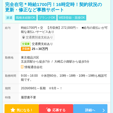
完全在宅＊時給1700円！16時定時！契約状況の
更新・修正など事務サポート
派遣
職種未経験OK
ブランクOK
WEB登録・面接OK
時給1700円＋交 【月収例】272,000円～ ■給与の前払いが可
給与
能な速払いサービスあり
交通費別途支給あり
交通費支給あり
交通費
25～30万円
月収例
東京都品川区
勤務地
五反田駅から徒歩7分
/
大崎広小路駅から徒歩5分
情報通信会社
9:00～16:00 ※休憩60分。10時～18時・10時～19時も相談可
勤務時間
能です。
2026/09/01～長期 ※9月～！
期間
履歴書不要
特徴
気になる！
応募する
詳細へ