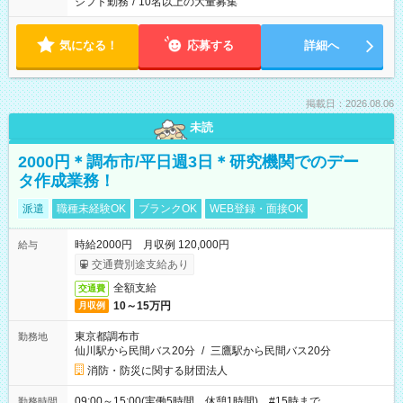
シフト勤務
/
10名以上の大量募集
気になる！
応募する
詳細へ
掲載日：2026.08.06
未読
2000円＊調布市/平日週3日＊研究機関でのデー
タ作成業務！
派遣
職種未経験OK
ブランクOK
WEB登録・面接OK
時給2000円 月収例 120,000円
給与
交通費別途支給あり
全額支給
交通費
10～15万円
月収例
東京都調布市
勤務地
仙川駅から民間バス20分
/
三鷹駅から民間バス20分
消防・防災に関する財団法人
09:00～15:00(実働5時間 休憩1時間) #15時まで
勤務時間