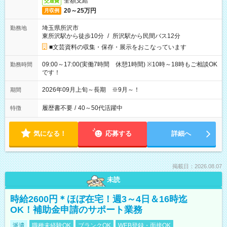
全額支給
交通費
20～25万円
月収例
埼玉県所沢市
勤務地
東所沢駅から徒歩10分
/
所沢駅から民間バス12分
■文芸資料の収集・保存・展示をおこなっています
09:00～17:00(実働7時間 休憩1時間) ※10時～18時もご相談OK
勤務時間
です！
2026年09月上旬～長期 ※9月～！
期間
履歴書不要
/
40～50代活躍中
特徴
気になる！
応募する
詳細へ
掲載日：2026.08.07
未読
時給2600円＊ほぼ在宅！週3～4日＆16時迄
OK！補助金申請のサポート業務
派遣
職種未経験OK
ブランクOK
WEB登録・面接OK