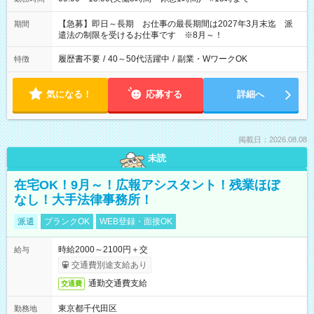
【急募】即日～長期 お仕事の最長期間は2027年3月末迄 派
期間
遣法の制限を受けるお仕事です ※8月～！
履歴書不要
/
40～50代活躍中
/
副業・WワークOK
特徴
気になる！
応募する
詳細へ
掲載日：2026.08.08
未読
在宅OK！9月～！広報アシスタント！残業ほぼ
なし！大手法律事務所！
派遣
ブランクOK
WEB登録・面接OK
時給2000～2100円＋交
給与
交通費別途支給あり
通勤交通費支給
交通費
東京都千代田区
勤務地