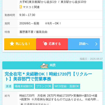
大手町(東京都)駅から徒歩1分
/
東京駅から徒歩10分
マスコミ関連
9:30～17:30
勤務時間
2026/9/1～長期 ※9月～OK！
期間
履歴書不要
/
服装自由
特徴
気になる！
応募する
詳細へ
掲載日：2026.08.07
未読
完全在宅＊未経験OK！時給1720円【リクルー
ト】美容部門で営業事務
派遣
職種未経験OK
ブランクOK
WEB登録・面接OK
時給1720円 月収例 28万円 時給1720円×実働8h×週5日×4週
給与
+残業5h ※月収例を保証するものではありません。※給与即受
取りサービス利用可（利用条件有）
交通費別途支給あり