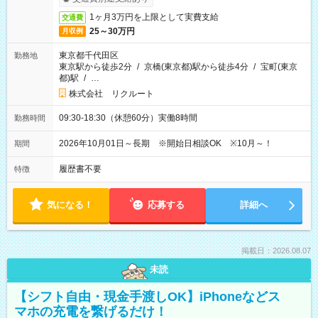
1ヶ月3万円を上限として実費支給
交通費
25～30万円
月収例
東京都千代田区
勤務地
東京駅から徒歩2分
/
京橋(東京都)駅から徒歩4分
/
宝町(東京
都)駅
/
…
株式会社 リクルート
09:30-18:30（休憩60分）実働8時間
勤務時間
2026年10月01日～長期 ※開始日相談OK ※10月～！
期間
履歴書不要
特徴
気になる！
応募する
詳細へ
掲載日：2026.08.07
未読
【シフト自由・現金手渡しOK】iPhoneなどス
マホの充電を繋げるだけ！