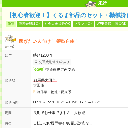
未読
【初心者歓迎！】くるま部品のセット・機械操作
派遣
職種未経験OK
社会人未経験OK
ブランクOK
WEB登録・面接OK
稼ぎたい人向け！ 髪型自由！
時給1200円
給与
交通費別途支給あり
交通費規定内支給
交通費
群馬県太田市
勤務地
太田市
軽作業・物流・配送系
06:30～15:30 16:45～01:45 17:45～02:45
勤務時間
長期でお仕事できる方、大歓迎！
期間
日払いOK
/
履歴書不要
/
電話対応なし
特徴