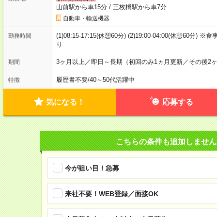
山前駅から車15分
/
三枚橋駅から車7分
自動車・輸送機器
(1)08:15-17:15(休憩60分) (2)19:00-04:00(休
勤務時間
り
3ヶ月以上／即日～長期（初回のみ1ヵ月更新／その後2
期間
履歴書不要
/
40～50代活躍中
特徴
気になる！
応募する
こちらの条件も追加しません
今が狙い目！急募
来社不要！WEB登録／面接OK