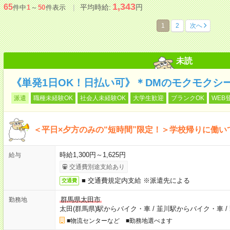
1,343
65
平均時給:
円
件中
1
～
50
件表示
1
2
次へ
未読
《単発1日OK！日払い可》＊DMのモクモクシ
派遣
職種未経験OK
社会人未経験OK
大学生歓迎
ブランクOK
WEB
＜平日×夕方のみの“短時間”限定！＞学校帰りに働
時給1,300円～1,625円
給与
交通費別途支給あり
■ 交通費規定内支給 ※派遣先による
交通費
群馬県太田市
勤務地
太田(群馬県)駅からバイク・車
/
韮川駅からバイク・車
/
■物流センターなど ■勤務地選べます