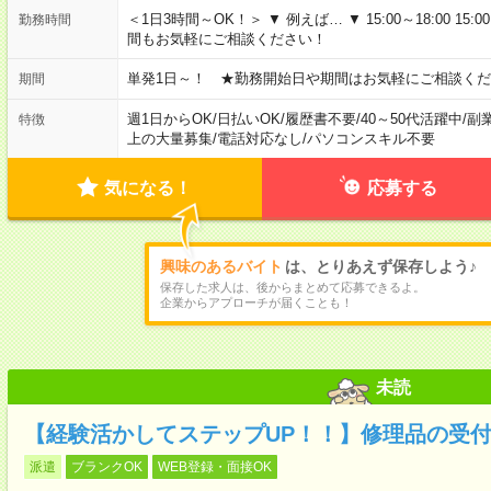
＜1日3時間～OK！＞ ▼ 例えば… ▼ 15:00～18:00 15:00
勤務時間
間もお気軽にご相談ください！
単発1日～！ ★勤務開始日や期間はお気軽にご相談くだ
期間
週1日からOK
/
日払いOK
/
履歴書不要
/
40～50代活躍中
/
副
特徴
上の大量募集
/
電話対応なし
/
パソコンスキル不要
気になる！
応募する
興味のあるバイト
は、とりあえず保存しよう♪
保存した求人は、後からまとめて応募できるよ。
企業からアプローチが届くことも！
未読
【経験活かしてステップUP！！】修理品の受付
派遣
ブランクOK
WEB登録・面接OK