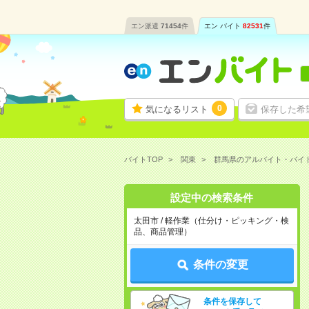
エン派遣
71454
件
エン バイト
82531
件
0
気になるリスト
保存した希
バイトTOP
関東
群馬県のアルバイト・バイ
設定中の検索条件
太田市 / 軽作業（仕分け・ピッキング・検
品、商品管理）
条件の変更
条件を保存して