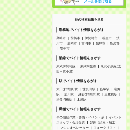
メールを受け取る
他の検索結果を見る
勤務地でバイト情報をさがす
高崎市
前橋市
伊勢崎市
桐生市
渋
川市
藤岡市
富岡市
館林市
邑楽郡
安中市
沿線でバイト情報をさがす
東武伊勢崎線
東武桐生線
東武小泉線(太
田－東小泉)
駅でバイト情報をさがす
太田(群馬県)駅
世良田駅
藪塚駅
竜舞
駅
韮川駅
細谷(群馬県)駅
三枚橋駅
治良門橋駅
木崎駅
職種でバイト情報をさがす
その他軽作業・警備・イベント系
イベント
スタッフ・会場設営
製造（組立・加工）
マシンオペレーター
フォークリフト