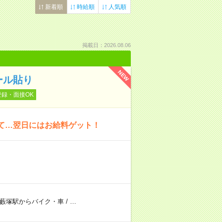
新着順
時給順
人気順
掲載日：2026.08.06
NEW
ール貼り
登録・面接OK
いて…翌日にはお給料ゲット！
藪塚駅からバイク・車
/
…