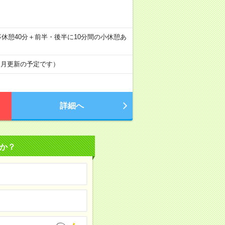
憩60分) ※食事休憩40分＋前半・後半に10分間の小休憩あ
ヶ月更新の予定です）
詳細へ
か？