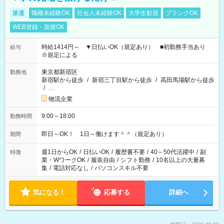
派遣
職種未経験OK
社会人未経験OK
大学生歓迎
ブランクOK
WEB登録・面接OK
時給1414円～ ▼日払いOK（規定あり） ■初勤務手当あり
給与
※規定による
東京都新宿区
勤務地
新宿駅から徒歩
/
新宿三丁目駅から徒歩
/
高田馬場駅から徒歩
/
…
物流企業
9:00～18:00
勤務時間
即日～OK！ 1日～働けます＾＾（規定あり）
期間
週1日からOK
/
日払いOK
/
履歴書不要
/
40～50代活躍中
/
副
特徴
業・WワークOK
/
服装自由
/
シフト勤務
/
10名以上の大量募
集
/
電話対応なし
/
パソコンスキル不要
気になる！
応募する
詳細へ