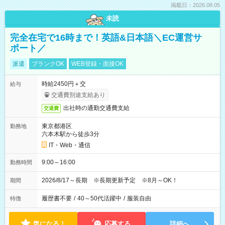
掲載日：2026.08.05
未読
完全在宅で16時まで！英語&日本語＼EC運営サ
ポート／
派遣
ブランクOK
WEB登録・面接OK
時給2450円＋交
給与
交通費別途支給あり
出社時の通勤交通費支給
交通費
東京都港区
勤務地
六本木駅から徒歩3分
IT・Web・通信
9:00～16:00
勤務時間
2026/8/17～長期 ※長期更新予定 ※8月～OK！
期間
履歴書不要
/
40～50代活躍中
/
服装自由
特徴
気になる！
応募する
詳細へ