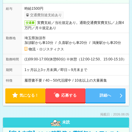
時給1500円
給与
交通費別途支給あり
実費支給／当社規定あり。通勤交通費実費支払／上限4
交通費
万円／月※規定あり
埼玉県加須市
勤務地
加須駅から車10分
/
久喜駅から車20分
/
鴻巣駅から車20分
物流・ロジスティクス
(1)09:00-17:00(休憩60分) ※休憩（12:00-12:50、15:00-15:10）
勤務時間
1ヶ月以上3ヶ月未満／即日～9月末まで
期間
履歴書不要
/
40～50代活躍中
/
10名以上の大量募集
特徴
気になる！
応募する
詳細へ
掲載日：2026.08.05
未読