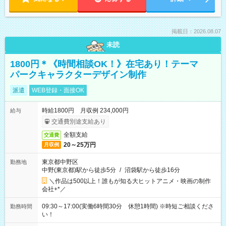
掲載日：2026.08.07
未読
1800円＊《時間相談OK！》在宅あり！テーマ
パークキャラクターデザイン制作
派遣
WEB登録・面接OK
時給1800円 月収例 234,000円
給与
交通費別途支給あり
全額支給
交通費
20～25万円
月収例
東京都中野区
勤務地
中野(東京都)駅から徒歩5分
/
沼袋駅から徒歩16分
＼作品は500以上！誰もが知る大ヒットアニメ・映画の制作
会社+*／
09:30～17:00(実働6時間30分 休憩1時間) ※時短ご相談くださ
勤務時間
い！