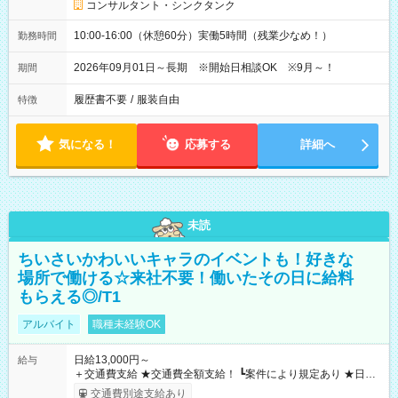
コンサルタント・シンクタンク
10:00-16:00（休憩60分）実働5時間（残業少なめ！）
勤務時間
2026年09月01日～長期 ※開始日相談OK ※9月～！
期間
履歴書不要
/
服装自由
特徴
気になる！
応募する
詳細へ
未読
ちいさいかわいいキャラのイベントも！好きな
場所で働ける☆来社不要！働いたその日に給料
もらえる◎/T1
アルバイト
職種未経験OK
日給13,000円～
給与
＋交通費支給 ★交通費全額支給！ ┗案件により規定あり ★日払
いOK！（規定あり） ┗働いたその日に現金GET♪ お仕事後はコ
交通費別途支給あり