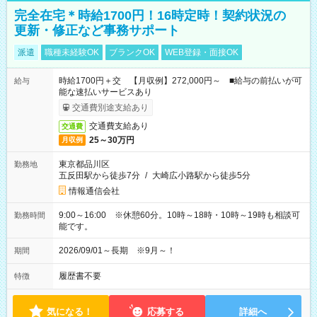
完全在宅＊時給1700円！16時定時！契約状況の
更新・修正など事務サポート
派遣
職種未経験OK
ブランクOK
WEB登録・面接OK
時給1700円＋交 【月収例】272,000円～ ■給与の前払いが可
給与
能な速払いサービスあり
交通費別途支給あり
交通費支給あり
交通費
25～30万円
月収例
東京都品川区
勤務地
五反田駅から徒歩7分
/
大崎広小路駅から徒歩5分
情報通信会社
9:00～16:00 ※休憩60分。10時～18時・10時～19時も相談可
勤務時間
能です。
2026/09/01～長期 ※9月～！
期間
履歴書不要
特徴
気になる！
応募する
詳細へ