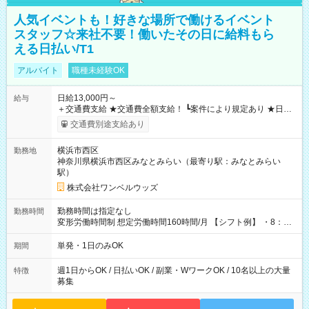
人気イベントも！好きな場所で働けるイベント
スタッフ☆来社不要！働いたその日に給料もら
える日払い/T1
アルバイト
職種未経験OK
日給13,000円～
給与
＋交通費支給 ★交通費全額支給！ ┗案件により規定あり ★日払
いOK！（規定あり） ┗働いたその日に現金GET♪ お仕事後はコ
交通費別途支給あり
ンビニATMから 日払い分を引き落とせます！ 【試用期間】試
用期間なし
横浜市西区
勤務地
神奈川県横浜市西区みなとみらい（最寄り駅：みなとみらい
駅）
株式会社ワンベルウッズ
勤務時間は指定なし
勤務時間
変形労働時間制 想定労働時間160時間/月 【シフト例】 ・8：00
～21：00
単発・1日のみOK
期間
週1日からOK / 日払いOK / 副業・WワークOK / 10名以上の大量
特徴
募集