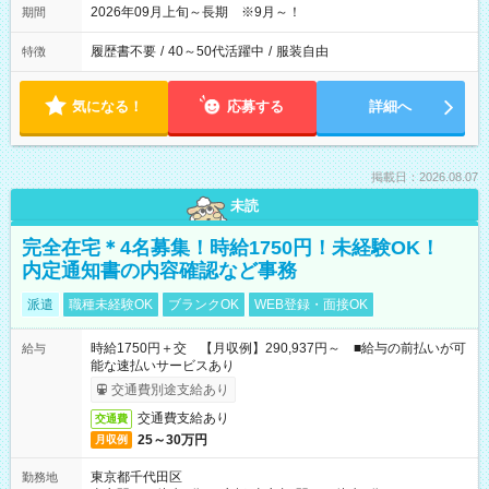
2026年09月上旬～長期 ※9月～！
期間
履歴書不要
/
40～50代活躍中
/
服装自由
特徴
気になる！
応募する
詳細へ
掲載日：2026.08.07
未読
完全在宅＊4名募集！時給1750円！未経験OK！
内定通知書の内容確認など事務
派遣
職種未経験OK
ブランクOK
WEB登録・面接OK
時給1750円＋交 【月収例】290,937円～ ■給与の前払いが可
給与
能な速払いサービスあり
交通費別途支給あり
交通費支給あり
交通費
25～30万円
月収例
東京都千代田区
勤務地