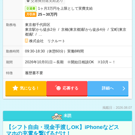
交通費別途支給あり
1ヶ月3万円を上限として実費支給
交通費
25～30万円
月収例
東京都千代田区
勤務地
東京駅から徒歩2分
/
京橋(東京都)駅から徒歩4分
/
宝町(東京
都)駅
/
…
株式会社 リクルート
09:30-18:30（休憩60分）実働8時間
勤務時間
2026年10月01日～長期 ※開始日相談OK ※10月～！
期間
履歴書不要
特徴
気になる！
応募する
詳細へ
掲載日：2026.08.07
未読
【シフト自由・現金手渡しOK】iPhoneなどス
マホの充電を繋げるだけ！