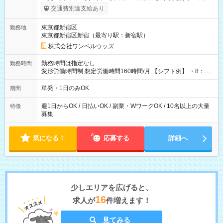
いOK！（規定あり） ┗働いたその日に現金GET♪ お仕事後はコ
交通費別途支給あり
ンビニATMから 日払い分を引き落とせます！ 【試用期間】試
用期間なし
東京都新宿区
勤務地
東京都新宿区新宿（最寄り駅：新宿駅）
株式会社ワンベルウッズ
勤務時間は指定なし
勤務時間
変形労働時間制 想定労働時間160時間/月 【シフト例】 ・8：00
～21：00
単発・1日のみOK
期間
週1日からOK / 日払いOK / 副業・WワークOK / 10名以上の大量
特徴
募集
気になる！
応募する
詳細へ
少しエリアを広げると、
16
求人が
件増えます！
見てみる