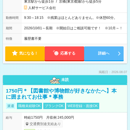
東京駅から徒歩1分
/
京橋(東京都)駅から徒歩5分
人材サービス会社
9:30～18:15 ※残業はほとんどありません。※休憩60分。
勤務時間
2026/10/01～長期 ※開始日はご相談可能です！ ※10月～！
期間
履歴書不要
特徴
気になる！
応募する
詳細へ
掲載日：2026.08.07
未読
1750円＊【図書館や博物館が好きなかたへ】本
に囲まれてお仕事＊事務
派遣
職種未経験OK
ブランクOK
WEB登録・面接OK
時給1750円 月収例 245,000円
給与
交通費別途支給あり