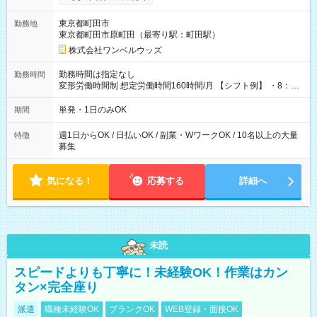
ンビニATMから 日払い分を引き落とせます！ 【試用期間】試
用期間なし
東京都町田市
勤務地
東京都町田市原町田（最寄り駅：町田駅）
株式会社ワンベルウッズ
勤務時間は指定なし
勤務時間
変形労働時間制 想定労働時間160時間/月 【シフト例】 ・8：00
～21：00
単発・1日のみOK
期間
週1日からOK / 日払いOK / 副業・WワークOK / 10名以上の大量
特徴
募集
気になる！
応募する
詳細へ
未読
スピードよりも丁寧に！未経験OK！作業はカン
タン×完全座り
派遣
職種未経験OK
ブランクOK
WEB登録・面接OK