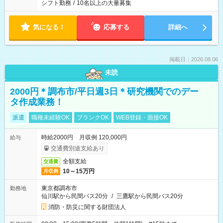
シフト勤務
/
10名以上の大量募集
気になる！
応募する
詳細へ
掲載日：2026.08.06
未読
2000円＊調布市/平日週3日＊研究機関でのデー
タ作成業務！
派遣
職種未経験OK
ブランクOK
WEB登録・面接OK
時給2000円 月収例 120,000円
給与
交通費別途支給あり
全額支給
交通費
10～15万円
月収例
東京都調布市
勤務地
仙川駅から民間バス20分
/
三鷹駅から民間バス20分
消防・防災に関する財団法人