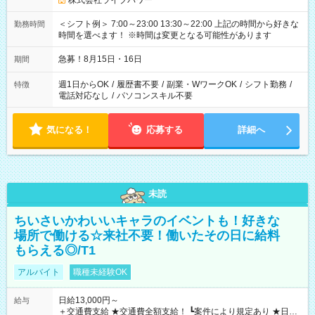
株式会社ライブパワー
＜シフト例＞ 7:00～23:00 13:30～22:00 上記の時間から好きな
勤務時間
時間を選べます！ ※時間は変更となる可能性があります
急募！8月15日・16日
期間
週1日からOK
/
履歴書不要
/
副業・WワークOK
/
シフト勤務
/
特徴
電話対応なし
/
パソコンスキル不要
気になる！
応募する
詳細へ
未読
ちいさいかわいいキャラのイベントも！好きな
場所で働ける☆来社不要！働いたその日に給料
もらえる◎/T1
アルバイト
職種未経験OK
日給13,000円～
給与
＋交通費支給 ★交通費全額支給！ ┗案件により規定あり ★日払