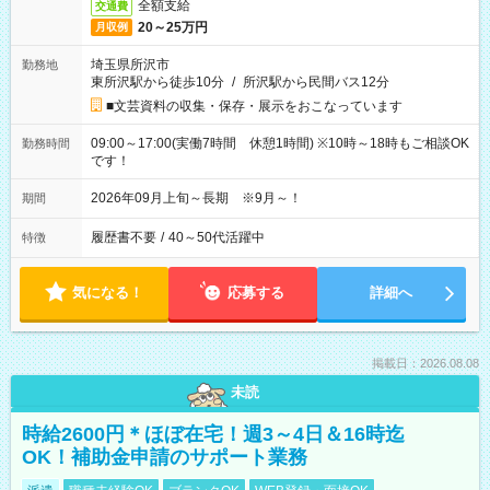
全額支給
交通費
20～25万円
月収例
埼玉県所沢市
勤務地
東所沢駅から徒歩10分
/
所沢駅から民間バス12分
■文芸資料の収集・保存・展示をおこなっています
09:00～17:00(実働7時間 休憩1時間) ※10時～18時もご相談OK
勤務時間
です！
2026年09月上旬～長期 ※9月～！
期間
履歴書不要
/
40～50代活躍中
特徴
気になる！
応募する
詳細へ
掲載日：2026.08.08
未読
時給2600円＊ほぼ在宅！週3～4日＆16時迄
OK！補助金申請のサポート業務