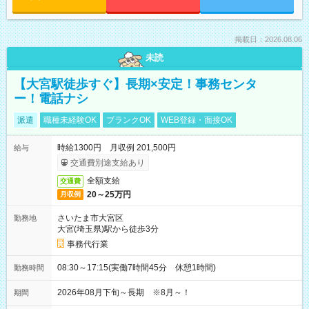
掲載日：2026.08.06
未読
【大宮駅徒歩すぐ】長期×安定！事務センタ
ー！電話ナシ
派遣
職種未経験OK
ブランクOK
WEB登録・面接OK
時給1300円 月収例 201,500円
給与
交通費別途支給あり
全額支給
交通費
20～25万円
月収例
さいたま市大宮区
勤務地
大宮(埼玉県)駅から徒歩3分
事務代行業
08:30～17:15(実働7時間45分 休憩1時間)
勤務時間
2026年08月下旬～長期 ※8月～！
期間