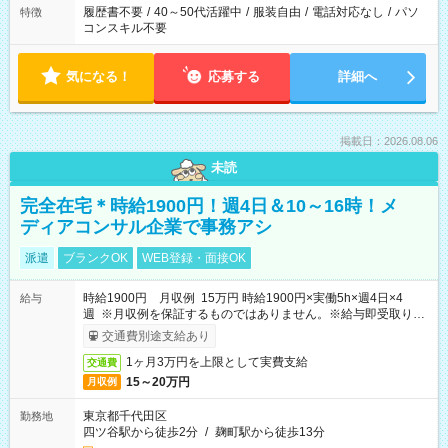
履歴書不要
/
40～50代活躍中
/
服装自由
/
電話対応なし
/
パソ
特徴
コンスキル不要
気になる！
応募する
詳細へ
掲載日：2026.08.06
未読
完全在宅＊時給1900円！週4日＆10～16時！メ
ディアコンサル企業で事務アシ
派遣
ブランクOK
WEB登録・面接OK
時給1900円 月収例 15万円 時給1900円×実働5h×週4日×4
給与
週 ※月収例を保証するものではありません。※給与即受取りサ
ービス利用可（利用条件有）
交通費別途支給あり
1ヶ月3万円を上限として実費支給
交通費
15～20万円
月収例
東京都千代田区
勤務地
四ツ谷駅から徒歩2分
/
麹町駅から徒歩13分