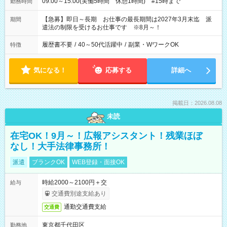
09:00～15:00(実働5時間 休憩1時間) #15時まで
勤務時間
【急募】即日～長期 お仕事の最長期間は2027年3月末迄 派
期間
遣法の制限を受けるお仕事です ※8月～！
履歴書不要
/
40～50代活躍中
/
副業・WワークOK
特徴
気になる！
応募する
詳細へ
掲載日：2026.08.08
未読
在宅OK！9月～！広報アシスタント！残業ほぼ
なし！大手法律事務所！
派遣
ブランクOK
WEB登録・面接OK
時給2000～2100円＋交
給与
交通費別途支給あり
通勤交通費支給
交通費
東京都千代田区
勤務地