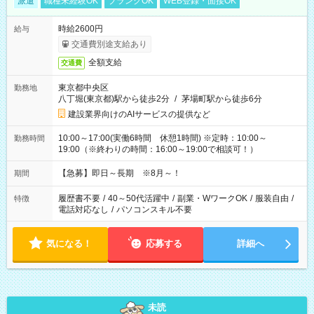
派遣
職種未経験OK
ブランクOK
WEB登録・面接OK
時給2600円
給与
交通費別途支給あり
全額支給
交通費
東京都中央区
勤務地
八丁堀(東京都)駅から徒歩2分
/
茅場町駅から徒歩6分
建設業界向けのAIサービスの提供など
10:00～17:00(実働6時間 休憩1時間) ※定時：10:00～
勤務時間
19:00（※終わりの時間：16:00～19:00で相談可！）
【急募】即日～長期 ※8月～！
期間
履歴書不要
/
40～50代活躍中
/
副業・WワークOK
/
服装自由
/
特徴
電話対応なし
/
パソコンスキル不要
気になる！
応募する
詳細へ
未読