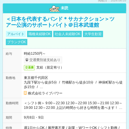
掲載日：2026.08.03
未読
＜日本を代表するバンド＊サカナクション＞ツ
アー公演のサポートバイト＠日本武道館
アルバイト
職種未経験OK
社会人未経験OK
大学生歓迎
ブランクOK
時給1250円～
給与
交通費別途支給あり
支給（規定有り）
交通費
東京都千代田区
勤務地
九段下駅から徒歩5分
/
竹橋駅から徒歩10分
/
神保町駅から徒
歩15分
/
…
株式会社ライブパワー
＜シフト例＞ 9:00～22:30 12:30～22:00 15:30～21:00 12:30～
勤務時間
19:00 12:30～22:00 上記の時間から好きな時間を選べます！ ※
時間は変更となる可能性があります
9月8日・9日
期間
週1日からOK
/
履歴書不要
/
副業・WワークOK
/
シフト勤務
/
特徴