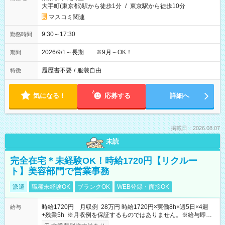
大手町(東京都)駅から徒歩1分
/
東京駅から徒歩10分
マスコミ関連
9:30～17:30
勤務時間
2026/9/1～長期 ※9月～OK！
期間
履歴書不要
/
服装自由
特徴
気になる！
応募する
詳細へ
掲載日：2026.08.07
未読
完全在宅＊未経験OK！時給1720円【リクルー
ト】美容部門で営業事務
派遣
職種未経験OK
ブランクOK
WEB登録・面接OK
時給1720円 月収例 28万円 時給1720円×実働8h×週5日×4週
給与
+残業5h ※月収例を保証するものではありません。※給与即受
取りサービス利用可（利用条件有）