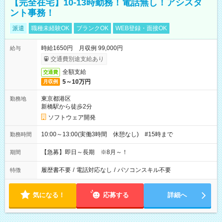
【完全在宅】10-13時勤務！電話無し！アシスタ
ント事務！
派遣
職種未経験OK
ブランクOK
WEB登録・面接OK
時給1650円 月収例 99,000円
給与
交通費別途支給あり
全額支給
交通費
5～10万円
月収例
東京都港区
勤務地
新橋駅から徒歩2分
ソフトウェア開発
10:00～13:00(実働3時間 休憩なし) #15時まで
勤務時間
【急募】即日～長期 ※8月～！
期間
履歴書不要
/
電話対応なし
/
パソコンスキル不要
特徴
気になる！
応募する
詳細へ