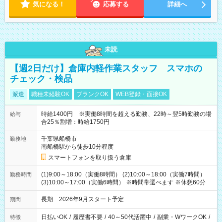
気になる！
応募する
詳細へ
未読
【週2日だけ】倉庫内軽作業スタッフ スマホの
チェック・検品
派遣
職種未経験OK
ブランクOK
WEB登録・面接OK
時給1400円 ※実働8時間を超える勤務、22時～翌5時勤務の場
給与
合25％割増：時給1750円
千葉県船橋市
勤務地
南船橋駅から徒歩10分程度
スマートフォンを取り扱う倉庫
(1)9:00～18:00（実働8時間） (2)10:00～18:00（実働7時間）
勤務時間
(3)10:00～17:00（実働6時間） ※時間帯選べます ※休憩60分
長期 2026年9月スタート予定
期間
日払いOK
/
履歴書不要
/
40～50代活躍中
/
副業・WワークOK
/
特徴