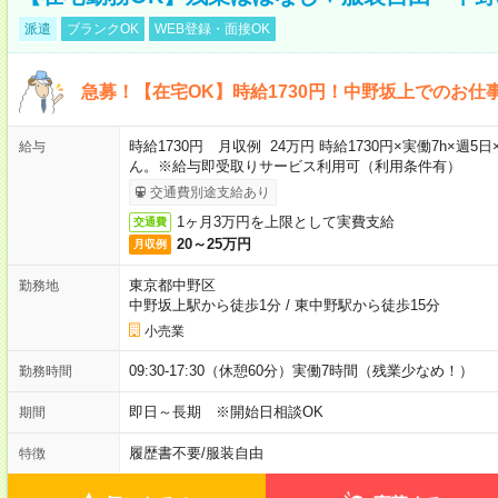
派遣
ブランクOK
WEB登録・面接OK
急募！【在宅OK】時給1730円！中野坂上でのお仕
時給1730円 月収例 24万円 時給1730円×実働7h×
給与
ん。※給与即受取りサービス利用可（利用条件有）
交通費別途支給あり
1ヶ月3万円を上限として実費支給
交通費
20～25万円
月収例
東京都中野区
勤務地
中野坂上駅から徒歩1分
/
東中野駅から徒歩15分
小売業
09:30-17:30（休憩60分）実働7時間（残業少なめ！）
勤務時間
即日～長期 ※開始日相談OK
期間
履歴書不要
/
服装自由
特徴