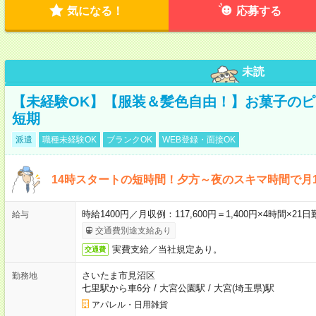
気になる！
応募する
未読
【未経験OK】【服装＆髪色自由！】お菓子の
短期
派遣
職種未経験OK
ブランクOK
WEB登録・面接OK
14時スタートの短時間！夕方～夜のスキマ時間で月1
時給1400円／月収例：117,600円＝1,400円×4時間×
給与
交通費別途支給あり
実費支給／当社規定あり。
交通費
さいたま市見沼区
勤務地
七里駅から車6分
/
大宮公園駅
/
大宮(埼玉県)駅
アパレル・日用雑貨