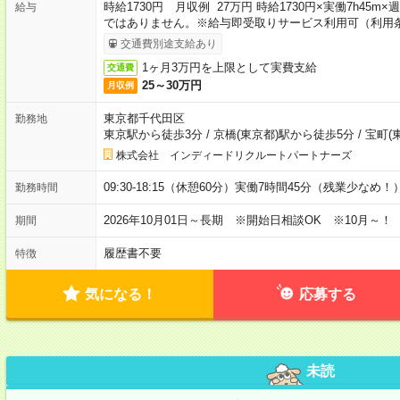
時給1730円 月収例 27万円 時給1730円×実働7h45m
給与
ではありません。※給与即受取りサービス利用可（利用
交通費別途支給あり
1ヶ月3万円を上限として実費支給
交通費
25～30万円
月収例
東京都千代田区
勤務地
東京駅から徒歩3分
/
京橋(東京都)駅から徒歩5分
/
宝町(
株式会社 インディードリクルートパートナーズ
09:30-18:15（休憩60分）実働7時間45分（残業少なめ！
勤務時間
2026年10月01日～長期 ※開始日相談OK ※10月～！
期間
履歴書不要
特徴
気になる！
応募する
未読