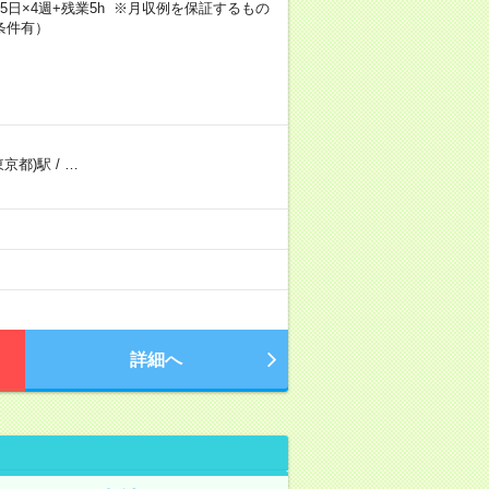
×週5日×4週+残業5h ※月収例を保証するもの
条件有）
東京都)駅
/
…
）
詳細へ