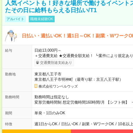
人気イベントも！好きな場所で働けるイベント
たその日に給料もらえる日払い/T1
アルバイト
職種未経験OK
日払い・週払いOK！週1日～OK！副業・WワークO
日給13,000円～
給与
＋交通費支給 ★交通費全額支給！ ┗案件により規定あり
交通費別途支給あり
東京都八王子市
勤務地
東京都八王子市明神町（最寄り駅：京王八王子駅）
株式会社ワンベルウッズ
勤務時間は指定なし
勤務時間
変形労働時間制 想定労働時間160時間/月 【シフト例】 ・8
単発・1日のみOK
期間
週1日からOK / 日払いOK / 副業・WワークOK / 10名
特徴