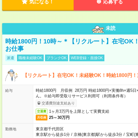
気になる！
応募する
未読
時給1800円！10時～＊【リクルート】在宅O
お仕事
派遣
職種未経験OK
ブランクOK
WEB登録・面接OK
【リクルート】在宅OK！未経験OK！時給1800円
時給1800円 月収例 28万円 時給1800円×実働8h×
給与
ん。※給与即受取りサービス利用可（利用条件有）
交通費別途支給あり
1ヶ月3万円を上限として実費支給
交通費
25～30万円
月収例
東京都千代田区
勤務地
東京駅から徒歩1分
/
京橋(東京都)駅から徒歩3分
/
宝町(