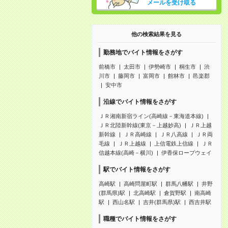
メールを受け取る
他の検索結果を見る
勤務地でバイト情報をさがす
前橋市
太田市
伊勢崎市
桐生市
渋
川市
藤岡市
富岡市
館林市
邑楽郡
安中市
沿線でバイト情報をさがす
ＪＲ湘南新宿ライン(高崎線－東海道本線)
ＪＲ北陸新幹線(東京－上越妙高)
ＪＲ上越
新幹線
ＪＲ高崎線
ＪＲ八高線
ＪＲ両
毛線
ＪＲ上越線
上信電鉄上信線
ＪＲ
信越本線(高崎－横川)
伊香保ロープウェイ
駅でバイト情報をさがす
高崎駅
高崎問屋町駅
群馬八幡駅
井野
(群馬県)駅
北高崎駅
倉賀野駅
南高崎
駅
西山名駅
吉井(群馬県)駅
西吉井駅
職種でバイト情報をさがす