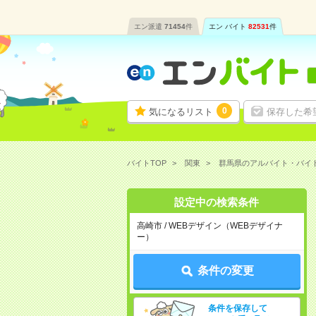
エン派遣
71454
件
エン バイト
82531
件
0
気になるリスト
保存した希
バイトTOP
関東
群馬県のアルバイト・バイ
設定中の検索条件
高崎市 / WEBデザイン（WEBデザイナ
ー）
条件の変更
条件を保存して