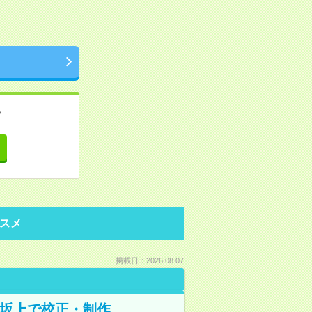
。
て
スメ
掲載日：2026.08.07
野坂上で校正・制作