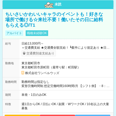
未読
ちいさいかわいいキャラのイベントも！好きな
場所で働ける☆来社不要！働いたその日に給料
もらえる◎/T1
アルバイト
職種未経験OK
日給13,000円～
給与
＋交通費支給 ★交通費全額支給！ ┗案件により規定あり ★日払
いOK！（規定あり） ┗働いたその日に現金GET♪ お仕事後はコ
交通費別途支給あり
ンビニATMから 日払い分を引き落とせます！ 【試用期間】試
用期間なし
東京都町田市
勤務地
東京都町田市原町田（最寄り駅：町田駅）
株式会社ワンベルウッズ
勤務時間は指定なし
勤務時間
変形労働時間制 想定労働時間160時間/月 【シフト例】 ・8：00
～21：00
単発・1日のみOK
期間
週1日からOK / 日払いOK / 副業・WワークOK / 10名以上の大量
特徴
募集