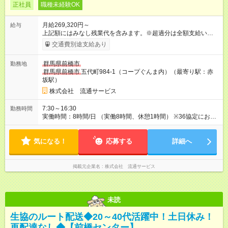
正社員
職種未経験OK
月給269,320円～
給与
上記額にはみなし残業代を含みます。※超過分は全額支給いたし
ます。 みなし残業代 60,320円／月 みなし残業時間 40時間／月
交通費別途支給あり
研修中 月給26万9，320円(研修期間2ヶ月～3ヶ月) 研修中 固定
残業時間（トータル） 40.00時間/月 研修中 固定残業時間（法定
群馬県前橋市
勤務地
内） 40.00時間/月 研修中 残業代 6万320円 【試用期間】試用期
群馬県前橋市
五代町984-1（コープぐんま内）（最寄り駅：赤
間あり 試用期間の長さ：3ヶ月 雇用形態、給与は本採用時と同
坂駅）
じです。
株式会社 流通サービス
7:30～16:30
勤務時間
実働時間：8時間/日 （実働8時間、休憩1時間） ※36協定におけ
る特別条項あり ◎残業は1日0～2時間ほどです。慣れていくうち
にどんどん残業が減っていきます！
気になる！
応募する
詳細へ
掲載元企業名
株式会社 流通サービス
未読
生協のルート配送◆20～40代活躍中！土日休み！
再配達なし◆【前橋センター】