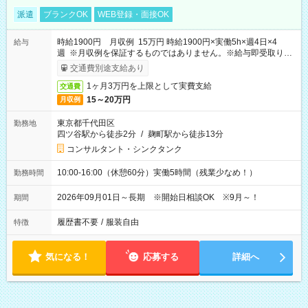
派遣
ブランクOK
WEB登録・面接OK
時給1900円 月収例 15万円 時給1900円×実働5h×週4日×4
給与
週 ※月収例を保証するものではありません。※給与即受取りサ
ービス利用可（利用条件有）
交通費別途支給あり
1ヶ月3万円を上限として実費支給
交通費
15～20万円
月収例
東京都千代田区
勤務地
四ツ谷駅から徒歩2分
/
麹町駅から徒歩13分
コンサルタント・シンクタンク
10:00-16:00（休憩60分）実働5時間（残業少なめ！）
勤務時間
2026年09月01日～長期 ※開始日相談OK ※9月～！
期間
履歴書不要
/
服装自由
特徴
気になる！
応募する
詳細へ