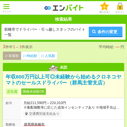
0
メニュー
気になる！
ログイン
検索結果
前橋市でドライバー・引っ越しスタッフのバイト
条件の変更
一覧
3
---
件中
1
～
3
件表示
平均時給:
円
新着順
時給順
人気順
未読
年収600万円以上可◎未経験から始めるクロネコヤ
マトのセールスドライバー（群馬主管支店）
正社員
職種未経験OK
月給211,590円～224,310円
給与
※集配個数等に応じた追加インセンティブあり ※地域手当は居住
地によって異なる 加えて、インセンティブ・超勤手当・通勤手
交通費別途支給あり
当・扶養手当など各種手当が充実しています。 【試用期間】試
用期間あり 試用期間の長さ：9ヶ月 雇用形態、給与は本採用時
群馬県前橋市
勤務地
と同じです。