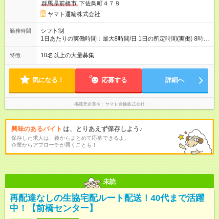
群馬県前橋市
下佐鳥町４７８
ヤマト運輸株式会社
シフト制
勤務時間
1日あたりの実働時間：最大8時間/日 1日の所定時間(実働) 8時
間 週所定40時間 月間所定時間 165時間（残業時間25時間程
度） 年間所定時間 1，976時間（残業時間300時間程度） 【シ
10名以上の大量募集
特徴
フト例】 8:00~19:00／8:00~21:00など 休憩60分 ※就業時間は
勤務交番表(シフト制／15日締め)により定める ※法定労働時間に
よる管理
気になる！
応募する
詳細へ
掲載元企業名
ヤマト運輸株式会社
興味のあるバイト
は、とりあえず保存しよう♪
保存した求人は、後からまとめて応募できるよ。
企業からアプローチが届くことも！
未読
再配達なしの生協宅配ルート配送！40代まで活躍
中！【前橋センター】