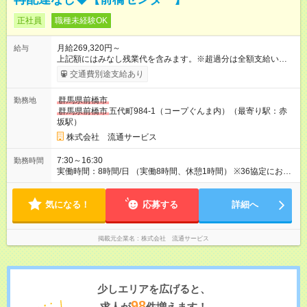
正社員
職種未経験OK
月給269,320円～
給与
上記額にはみなし残業代を含みます。※超過分は全額支給いたし
ます。 みなし残業代 60,320円／月 みなし残業時間 40時間／月
交通費別途支給あり
研修中 月給26万9，320円(研修期間2ヶ月～3ヶ月) 研修中 固定
残業時間（トータル） 40.00時間/月 研修中 固定残業時間（法定
群馬県前橋市
勤務地
内） 40.00時間/月 研修中 残業代 6万320円 【試用期間】試用期
群馬県前橋市
五代町984-1（コープぐんま内）（最寄り駅：赤
間あり 試用期間の長さ：3ヶ月 雇用形態、給与は本採用時と同
坂駅）
じです。
株式会社 流通サービス
7:30～16:30
勤務時間
実働時間：8時間/日 （実働8時間、休憩1時間） ※36協定におけ
る特別条項あり ◎残業は1日0～2時間ほどです。慣れていくうち
にどんどん残業が減っていきます！
気になる！
応募する
詳細へ
掲載元企業名
株式会社 流通サービス
少しエリアを広げると、
98
求人が
件増えます！