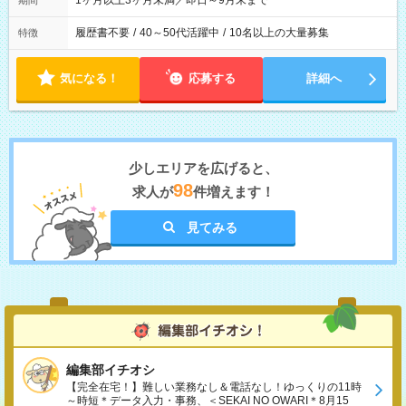
1ヶ月以上3ヶ月未満／即日～9月末まで
期間
履歴書不要
/
40～50代活躍中
/
10名以上の大量募集
特徴
気になる！
応募する
詳細へ
少しエリアを広げると、
98
求人が
件増えます！
見てみる
編集部イチオシ
【完全在宅！】難しい業務なし＆電話なし！ゆっくりの11時
～時短＊データ入力・事務、＜SEKAI NO OWARI＊8月15