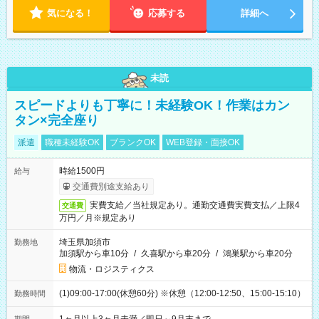
気になる！
応募する
詳細へ
未読
スピードよりも丁寧に！未経験OK！作業はカン
タン×完全座り
派遣
職種未経験OK
ブランクOK
WEB登録・面接OK
時給1500円
給与
交通費別途支給あり
実費支給／当社規定あり。通勤交通費実費支払／上限4
交通費
万円／月※規定あり
埼玉県加須市
勤務地
加須駅から車10分
/
久喜駅から車20分
/
鴻巣駅から車20分
物流・ロジスティクス
(1)09:00-17:00(休憩60分) ※休憩（12:00-12:50、15:00-15:10）
勤務時間