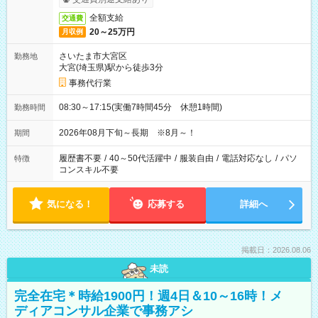
全額支給
交通費
20～25万円
月収例
さいたま市大宮区
勤務地
大宮(埼玉県)駅から徒歩3分
事務代行業
08:30～17:15(実働7時間45分 休憩1時間)
勤務時間
2026年08月下旬～長期 ※8月～！
期間
履歴書不要
/
40～50代活躍中
/
服装自由
/
電話対応なし
/
パソ
特徴
コンスキル不要
気になる！
応募する
詳細へ
掲載日：2026.08.06
未読
完全在宅＊時給1900円！週4日＆10～16時！メ
ディアコンサル企業で事務アシ