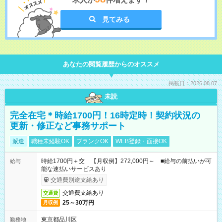
見てみる
あなたの閲覧履歴からのオススメ
掲載日：2026.08.07
未読
完全在宅＊時給1700円！16時定時！契約状況の
更新・修正など事務サポート
派遣
職種未経験OK
ブランクOK
WEB登録・面接OK
時給1700円＋交 【月収例】272,000円～ ■給与の前払いが可
給与
能な速払いサービスあり
交通費別途支給あり
交通費支給あり
交通費
25～30万円
月収例
東京都品川区
勤務地