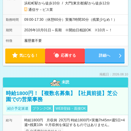
浜松町駅から徒歩10分
/
大門(東京都)駅から徒歩12分
通信サ－ビス業
09:00-17:30（休憩60分）実働7時間30分（残業少なめ！）
勤務時間
2026年10月01日～長期 ※開始日相談OK ※10月～！
期間
履歴書不要
特徴
気になる！
応募する
詳細へ
掲載日：2026.08.10
未読
時給1800円！【複数名募集】【社員前提】芝公
園での営業事務
紹介予定派遣
ブランクOK
WEB登録・面接OK
時給1800円 月収例 29万円 時給1800円×実働7h45m×週5日×4
給与
週+残業10h ※月収例を保証するものではありません。