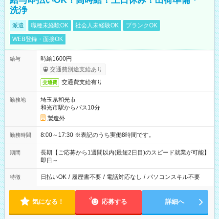
給与即払いOK！高時給！土日休み！出荷準備・
洗浄
派遣
職種未経験OK
社会人未経験OK
ブランクOK
WEB登録・面接OK
時給1600円
給与
交通費別途支給あり
交通費支給有り
交通費
埼玉県和光市
勤務地
和光市駅からバス10分
製造外
8:00～17:30 ※表記のうち実働8時間です。
勤務時間
長期【ご応募から1週間以内(最短2日目)のスピード就業が可能】
期間
即日～
日払いOK
/
履歴書不要
/
電話対応なし
/
パソコンスキル不要
特徴
気になる！
応募する
詳細へ