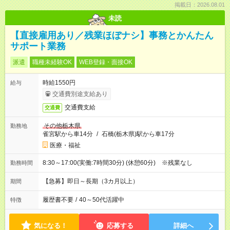
掲載日：2026.08.01
未読
【直接雇用あり／残業ほぼナシ】事務とかんたん
サポート業務
派遣
職種未経験OK
WEB登録・面接OK
時給1550円
給与
交通費別途支給あり
交通費支給
交通費
その他栃木県
勤務地
雀宮駅から車14分
/
石橋(栃木県)駅から車17分
医療・福祉
8:30～17:00(実働:7時間30分) (休憩60分) ※残業なし
勤務時間
【急募】即日～長期（3カ月以上）
期間
履歴書不要
/
40～50代活躍中
特徴
気になる！
応募する
詳細へ