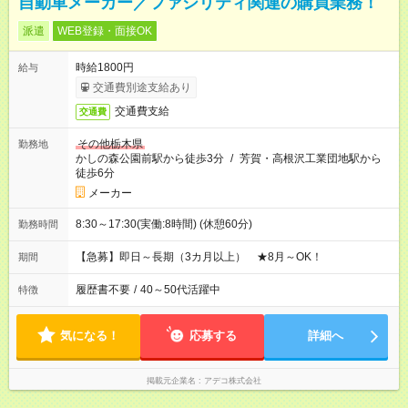
自動車メーカー／ファシリティ関連の購買業務！
派遣
WEB登録・面接OK
時給1800円
給与
交通費別途支給あり
交通費支給
交通費
その他栃木県
勤務地
かしの森公園前駅から徒歩3分
/
芳賀・高根沢工業団地駅から
徒歩6分
メーカー
8:30～17:30(実働:8時間) (休憩60分)
勤務時間
【急募】即日～長期（3カ月以上） ★8月～OK！
期間
履歴書不要
/
40～50代活躍中
特徴
気になる！
応募する
詳細へ
掲載元企業名
アデコ株式会社