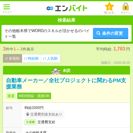
0
メニュー
気になる！
ログイン
検索結果
その他栃木県でWORDのスキルが活かせるのバイ
条件の変更
ト一覧
3
1,783
件中
1
～
3
件表示
平均時給:
円
新着順
時給順
人気順
掲載日：2026.08.05
未読
自動車メーカー／全社プロジェクトに関わるPM支
援業務
派遣
WEB登録・面接OK
時給2000円
給与
交通費別途支給あり
交通費支給
交通費
その他栃木県
勤務地