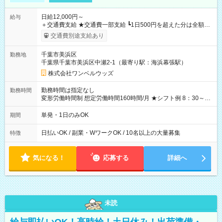
日給12,000円～
給与
＋交通費支給 ★交通費一部支給 ┗1日500円を超えた分は全額支
給！ ※往復500円以内の方は自己負担となります ★日払いOK！
交通費別途支給あり
（規定あり） ┗働いたその日に現金GET♪ お仕事後はコンビニ
ATMから 日払い分を引き落とせます！ 【試用期間】試用期間
千葉市美浜区
勤務地
なし
千葉県千葉市美浜区中瀬2-1（最寄り駅：海浜幕張駅）
株式会社ワンベルウッズ
勤務時間は指定なし
勤務時間
変形労働時間制 想定労働時間160時間/月 ★シフト例 8：30～
19：00
単発・1日のみOK
期間
日払いOK / 副業・WワークOK / 10名以上の大量募集
特徴
気になる！
応募する
詳細へ
未読