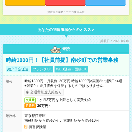
掲載元企業名
アデコ株式会社
あなたの閲覧履歴からのオススメ
掲載日：2026.08.10
未読
時給1800円！【社員前提】南砂町での営業事務
紹介予定派遣
ブランクOK
WEB登録・面接OK
時給1800円 月収例 30万円 時給1800円×実働8h×週5日×4週
給与
+残業9h ※月収例を保証するものではありません。
交通費別途支給あり
1ヶ月3万円を上限として実費支給
交通費
30万円～
月収例
東京都江東区
勤務地
南砂町駅から徒歩7分
/
東陽町駅から徒歩10分
損害保険業