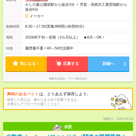
かしの森公園前駅から徒歩3分
/
芳賀・高根沢工業団地駅から
徒歩6分
メーカー
8:30～17:30(実働:8時間) (休憩60分)
勤務時間
2026/8/下旬～長期（3カ月以上） ★8月～OK！
期間
履歴書不要
/
40～50代活躍中
特徴
気になる！
応募する
詳細へ
掲載元企業名
アデコ株式会社
興味のあるバイト
は、とりあえず保存しよう♪
保存した求人は、後からまとめて応募できるよ。
企業からアプローチが届くことも！
掲載日：2026.08.03
未読