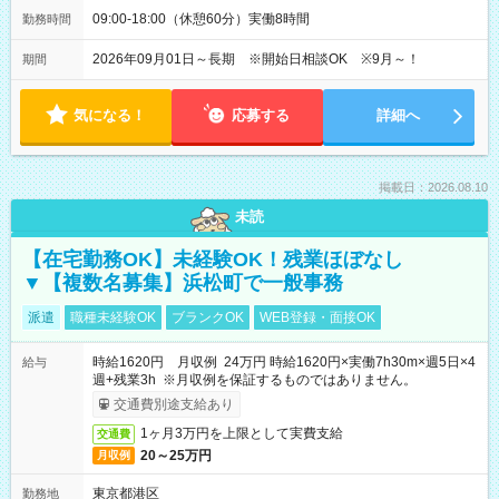
09:00-18:00（休憩60分）実働8時間
勤務時間
2026年09月01日～長期 ※開始日相談OK ※9月～！
期間
気になる！
応募する
詳細へ
掲載日：2026.08.10
未読
【在宅勤務OK】未経験OK！残業ほぼなし
▼【複数名募集】浜松町で一般事務
派遣
職種未経験OK
ブランクOK
WEB登録・面接OK
時給1620円 月収例 24万円 時給1620円×実働7h30m×週5日×4
給与
週+残業3h ※月収例を保証するものではありません。
交通費別途支給あり
1ヶ月3万円を上限として実費支給
交通費
20～25万円
月収例
東京都港区
勤務地