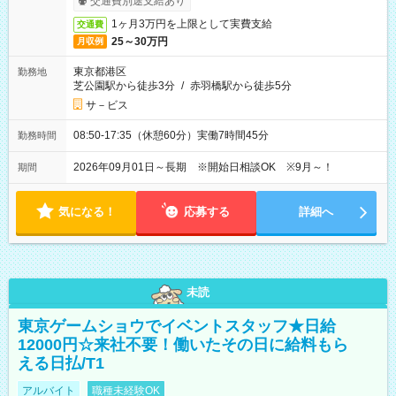
交通費別途支給あり
1ヶ月3万円を上限として実費支給
交通費
25～30万円
月収例
東京都港区
勤務地
芝公園駅から徒歩3分
/
赤羽橋駅から徒歩5分
サ－ビス
08:50-17:35（休憩60分）実働7時間45分
勤務時間
2026年09月01日～長期 ※開始日相談OK ※9月～！
期間
気になる！
応募する
詳細へ
未読
東京ゲームショウでイベントスタッフ★日給
12000円☆来社不要！働いたその日に給料もら
える日払/T1
アルバイト
職種未経験OK