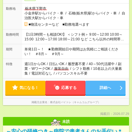
栃木県下野市
勤務地
小金井駅からバイク・車
/
石橋(栃木県)駅からバイク・車
/
自
治医大駅からバイク・車
■物流センターなど ■勤務地選べます
【1日3時間～も相談OK!】 ＜シフト例＞ 9:00～12:00 10:00～
勤務時間
15:00 12:00～17:00 18:00～21:00 など こちら以外の時間帯も
お気軽にご相談ください！
単発1日～！ ★勤務開始日や期間はお気軽にご相談くださ
期間
い！ ＃8月～ ＃9月～
週1日からOK
/
日払いOK
/
履歴書不要
/
40～50代活躍中
/
副
特徴
業・WワークOK
/
服装自由
/
シフト勤務
/
10名以上の大量募
集
/
電話対応なし
/
パソコンスキル不要
気になる！
応募する
詳細へ
掲載元企業名
株式会社バイトレ（キャムコムグループ）
掲載日：2026.07.29
未読
～安心の研修つき～病院で患者さんのお手伝い＊