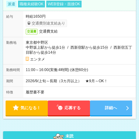
派遣
職種未経験OK
WEB登録・面接OK
時給1650円
給与
交通費別途支給あり
交通費支給
交通費
東京都中野区
勤務地
中野坂上駅から徒歩1分
/
西新宿駅から徒歩15分
/
西新宿五丁
目駅から徒歩14分
エンタメ
11:00～16:00(実働:4時間) (休憩60分)
勤務時間
2026/9/上旬～長期（3カ月以上） ★9月～OK！
期間
履歴書不要
特徴
気になる！
応募する
詳細へ
未読