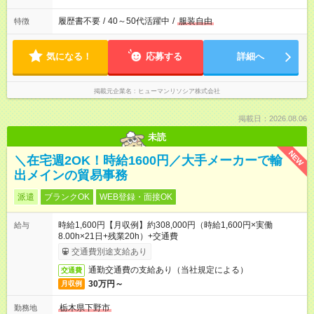
履歴書不要
/
40～50代活躍中
/
服装自由
特徴
気になる！
応募する
詳細へ
掲載元企業名
ヒューマンリソシア株式会社
掲載日：2026.08.06
未読
NEW
＼在宅週2OK！時給1600円／大手メーカーで輸
出メインの貿易事務
派遣
ブランクOK
WEB登録・面接OK
時給1,600円【月収例】約308,000円（時給1,600円×実働
給与
8.00h×21日+残業20h）+交通費
交通費別途支給あり
通勤交通費の支給あり（当社規定による）
交通費
30万円～
月収例
栃木県下野市
勤務地