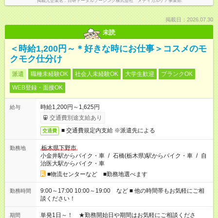
掲載元企業名
日研トータルソーシング株式会社 メディカルケア事業部
掲載日：2026.07.30
未読
＜時給1,200円～＊好きな時にお仕事＞コスメのモ
クモク仕分け
派遣
職種未経験OK
社会人未経験OK
大学生歓迎
ブランクOK
WEB登録・面接OK
時給1,200円～1,625円
給与
交通費別途支給あり
■ 交通費規定内支給 ※派遣先による
交通費
栃木県下野市
勤務地
小金井駅からバイク・車
/
石橋(栃木県)駅からバイク・車
/
自
治医大駅からバイク・車
■物流センターなど ■勤務地選べます
9:00～17:00 10:00～19:00 など ■ 他の時間帯もお気軽にご相
勤務時間
談ください！
単発1日～！ ★勤務開始日や期間はお気軽にご相談くださ
期間