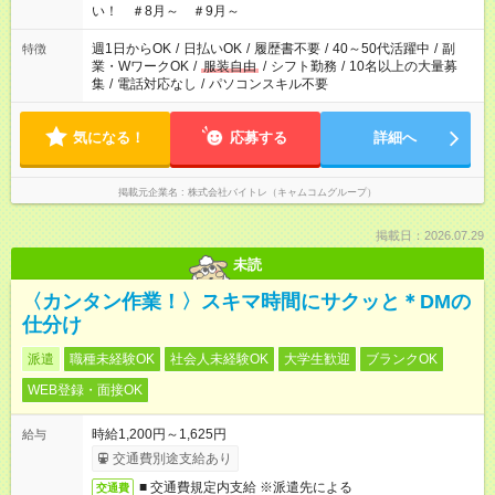
い！ ＃8月～ ＃9月～
週1日からOK
/
日払いOK
/
履歴書不要
/
40～50代活躍中
/
副
特徴
業・WワークOK
/
服装自由
/
シフト勤務
/
10名以上の大量募
集
/
電話対応なし
/
パソコンスキル不要
気になる！
応募する
詳細へ
掲載元企業名
株式会社バイトレ（キャムコムグループ）
掲載日：2026.07.29
未読
〈カンタン作業！〉スキマ時間にサクッと＊DMの
仕分け
派遣
職種未経験OK
社会人未経験OK
大学生歓迎
ブランクOK
WEB登録・面接OK
時給1,200円～1,625円
給与
交通費別途支給あり
■ 交通費規定内支給 ※派遣先による
交通費