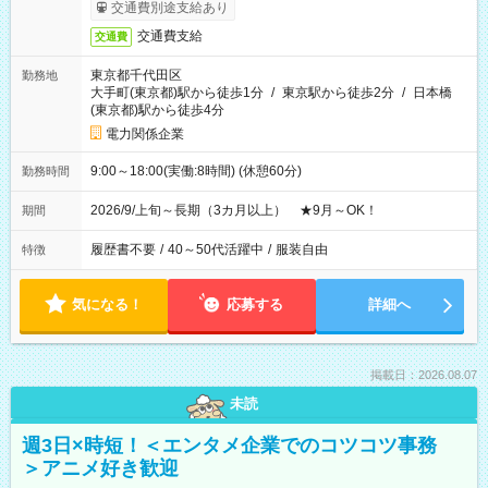
交通費別途支給あり
交通費支給
交通費
東京都千代田区
勤務地
大手町(東京都)駅から徒歩1分
/
東京駅から徒歩2分
/
日本橋
(東京都)駅から徒歩4分
電力関係企業
9:00～18:00(実働:8時間) (休憩60分)
勤務時間
2026/9/上旬～長期（3カ月以上） ★9月～OK！
期間
履歴書不要
/
40～50代活躍中
/
服装自由
特徴
気になる！
応募する
詳細へ
掲載日：2026.08.07
未読
週3日×時短！＜エンタメ企業でのコツコツ事務
＞アニメ好き歓迎