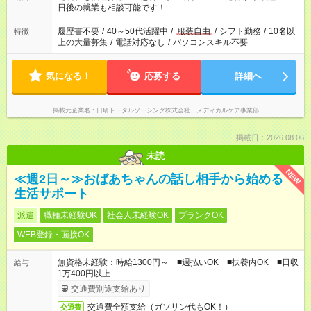
の方へ 今ご覧のお仕事で希望する勤務時間と、もう1つのお仕事
日後の就業も相談可能です！
の勤務時間。 合計で週40時間を超える場合は応募できません。
履歴書不要
/
40～50代活躍中
/
服装自由
/
シフト勤務
/
10名以
特徴
上の大量募集
/
電話対応なし
/
パソコンスキル不要
気になる！
応募する
詳細へ
掲載元企業名
日研トータルソーシング株式会社 メディカルケア事業部
掲載日：2026.08.06
未読
NEW
≪週2日～≫おばあちゃんの話し相手から始める
生活サポート
派遣
職種未経験OK
社会人未経験OK
ブランクOK
WEB登録・面接OK
無資格未経験：時給1300円～ ■週払いOK ■扶養内OK ■日収
給与
1万400円以上
交通費別途支給あり
交通費全額支給（ガソリン代もOK！）
交通費