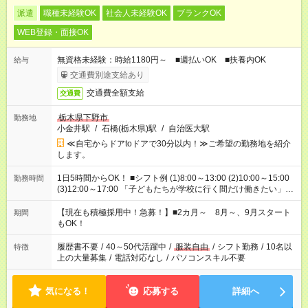
派遣
職種未経験OK
社会人未経験OK
ブランクOK
WEB登録・面接OK
無資格未経験：時給1180円～ ■週払いOK ■扶養内OK
給与
交通費別途支給あり
交通費全額支給
交通費
栃木県下野市
勤務地
小金井駅
/
石橋(栃木県)駅
/
自治医大駅
≪自宅からドアtoドアで30分以内！≫ご希望の勤務地を紹介
します。
1日5時間からOK！ ■シフト例 (1)8:00～13:00 (2)10:00～15:00
勤務時間
(3)12:00～17:00 「子どもたちが学校に行く間だけ働きたい」
「余裕を持って夕飯の準備がしたい」 「午前中は働いて、午後
はプライベートの時間にしたい」 など、ご希望を教えてくださ
【現在も積極採用中！急募！】■2カ月～ 8月～、9月スタート
期間
いね。 ※Wワーク希望の方へ 今ご覧のお仕事で希望する勤務時
もOK！
間と、もう1つのお仕事の勤務時間。 合計で週40時間を超える
場合は応募できません。
履歴書不要
/
40～50代活躍中
/
服装自由
/
シフト勤務
/
10名以
特徴
上の大量募集
/
電話対応なし
/
パソコンスキル不要
気になる！
応募する
詳細へ