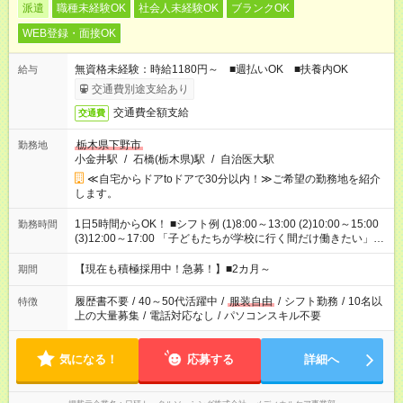
派遣
職種未経験OK
社会人未経験OK
ブランクOK
WEB登録・面接OK
無資格未経験：時給1180円～ ■週払いOK ■扶養内OK
給与
交通費別途支給あり
交通費全額支給
交通費
栃木県下野市
勤務地
小金井駅
/
石橋(栃木県)駅
/
自治医大駅
≪自宅からドアtoドアで30分以内！≫ご希望の勤務地を紹介
します。
1日5時間からOK！ ■シフト例 (1)8:00～13:00 (2)10:00～15:00
勤務時間
(3)12:00～17:00 「子どもたちが学校に行く間だけ働きたい」
「余裕を持って夕飯の準備がしたい」 「午前中は働いて、午後
はプライベートの時間にしたい」 など、ご希望を教えてくださ
【現在も積極採用中！急募！】■2カ月～
期間
いね。 ※Wワーク希望の方へ 今ご覧のお仕事で希望する勤務時
間と、もう1つのお仕事の勤務時間。 合計で週40時間を超える
履歴書不要
/
40～50代活躍中
/
服装自由
/
シフト勤務
/
10名以
特徴
場合は応募できません。
上の大量募集
/
電話対応なし
/
パソコンスキル不要
気になる！
応募する
詳細へ