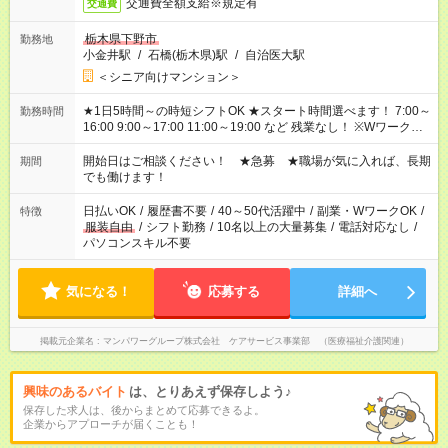
交通費全額支給※規定有
交通費
栃木県下野市
勤務地
小金井駅
/
石橋(栃木県)駅
/
自治医大駅
＜シニア向けマンション＞
★1日5時間～の時短シフトOK ★スタート時間選べます！ 7:00～
勤務時間
16:00 9:00～17:00 11:00～19:00 など 残業なし！ ※Wワークの
場合、他のお仕事と合わせ週40時間超の就業はご案内できませ
ん ※法令に基づき、週20時間以上勤務は社会保険への加入対象
開始日はご相談ください！ ★急募 ★職場が気に入れば、長期
期間
となります ※労働者派遣法（日雇い派遣の原則禁止）により、
でも働けます！
短時間・短期間の就業はご案内が難しい場合があります
日払いOK
/
履歴書不要
/
40～50代活躍中
/
副業・WワークOK
/
特徴
服装自由
/
シフト勤務
/
10名以上の大量募集
/
電話対応なし
/
パソコンスキル不要
気になる！
応募する
詳細へ
掲載元企業名
マンパワーグループ株式会社 ケアサービス事業部 （医療福祉介護関連）
興味のあるバイト
は、とりあえず保存しよう♪
保存した求人は、後からまとめて応募できるよ。
企業からアプローチが届くことも！