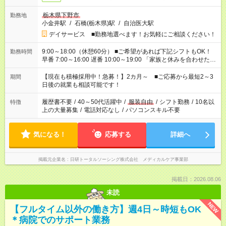
栃木県下野市
勤務地
小金井駅
/
石橋(栃木県)駅
/
自治医大駅
デイサービス ■勤務地選べます！お気軽にご相談ください！
9:00～18:00（休憩60分） ■ご希望があれば下記シフトもOK！
勤務時間
早番 7:00～16:00 遅番 10:00～19:00 「家族と休みを合わせた
い」 「余裕を持って夕飯の準備がしたい」 「できれば残業はし
たくない」 など、ご希望を教えてくださいね。 ※Wワーク希望
【現在も積極採用中！急募！】2カ月～ ■ご応募から最短2～3
期間
の方へ 今ご覧のお仕事で希望する勤務時間と、もう1つのお仕事
日後の就業も相談可能です！
の勤務時間。 合計で週40時間を超える場合は応募できません。
履歴書不要
/
40～50代活躍中
/
服装自由
/
シフト勤務
/
10名以
特徴
上の大量募集
/
電話対応なし
/
パソコンスキル不要
気になる！
応募する
詳細へ
掲載元企業名
日研トータルソーシング株式会社 メディカルケア事業部
掲載日：2026.08.06
未読
NEW
【フルタイム以外の働き方】週4日～時短もOK
＊病院でのサポート業務