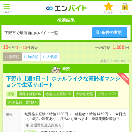
0
メニュー
気になる！
ログイン
検索結果
条件の変更
下野市で服装自由のバイト一覧
15
1,280
件中
1
～
15
件表示
平均時給:
円
新着順
時給順
人気順
掲載日：2026.08.07
未読
NEW
下野市【週3日～】ホテルライクな高齢者マンシ
ョンで生活サポート
派遣
職種未経験OK
社会人未経験OK
大学生歓迎
ブランクOK
WEB登録・面接OK
無資格未経験：時給1330円～ 経験者：時給1450円～ ★日払
給与
い／週払い制度あり（月払いも選べます）※稼働開始時は手続き
完了次第のお支払いとなります。
交通費別途支給あり