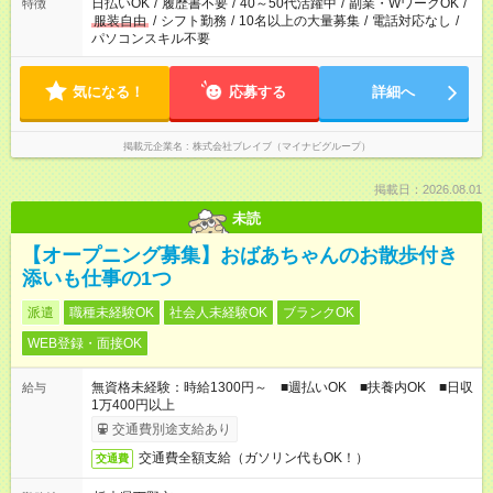
日払いOK
/
履歴書不要
/
40～50代活躍中
/
副業・WワークOK
/
特徴
服装自由
/
シフト勤務
/
10名以上の大量募集
/
電話対応なし
/
パソコンスキル不要
気になる！
応募する
詳細へ
掲載元企業名
株式会社ブレイブ（マイナビグループ）
掲載日：2026.08.01
未読
【オープニング募集】おばあちゃんのお散歩付き
添いも仕事の1つ
派遣
職種未経験OK
社会人未経験OK
ブランクOK
WEB登録・面接OK
無資格未経験：時給1300円～ ■週払いOK ■扶養内OK ■日収
給与
1万400円以上
交通費別途支給あり
交通費全額支給（ガソリン代もOK！）
交通費