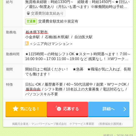
無資格未経験：時給1330円～ 経験者：時給1450円～★日払い
給与
／週払い制度あり（月払いも選べます）※稼働開始時は手続き完
了次第のお支払いとなります。
交通費別途支給あり
交通費全額支給※規定有
交通費
栃木県下野市
勤務地
小金井駅
/
石橋(栃木県)駅
/
自治医大駅
＜シニア向けマンション＞
★1日5時間～の時短シフトOK ★スタート時間選べます！ 7:00～
勤務時間
16:00 9:00～17:00 11:00～19:00 など 残業なし！ ※Wワークの
場合、他のお仕事と合わせ週40時間超の就業はご案内できませ
ん ※法令に基づき、週20時間以上勤務は社会保険への加入対象
開始日はご相談ください！ ★急募 ★職場が気に入れば、長期
期間
となります ※労働者派遣法（日雇い派遣の原則禁止）により、
でも働けます！
短時間・短期間の就業はご案内が難しい場合があります
日払いOK
/
履歴書不要
/
40～50代活躍中
/
副業・WワークOK
/
特徴
服装自由
/
シフト勤務
/
10名以上の大量募集
/
電話対応なし
/
パソコンスキル不要
気になる！
応募する
詳細へ
掲載元企業名
マンパワーグループ株式会社 ケアサービス事業部 （医療福祉介護関連）
掲載日：2026.08.03