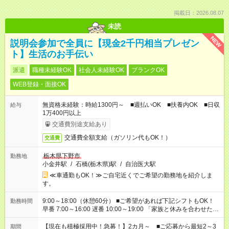
掲載日：2026.08.07
未読
NEW
説明会参加で全員に【現金2千円相当プレゼン
ト】生活のお手伝い
派遣
職種未経験OK
社会人未経験OK
ブランクOK
WEB登録・面接OK
無資格未経験：時給1300円～ ■週払いOK ■扶養内OK ■日収
給与
1万400円以上
交通費別途支給あり
交通費全額支給（ガソリン代もOK！）
交通費
栃木県下野市
勤務地
小金井駅
/
石橋(栃木県)駅
/
自治医大駅
≪車通勤もOK！≫ご自宅近くでご希望の勤務地を紹介しま
す。
9:00～18:00（休憩60分） ■ご希望があれば下記シフトもOK！
勤務時間
早番 7:00～16:00 遅番 10:00～19:00 「家族と休みを合わせた
い」 「余裕を持って夕飯の準備がしたい」 「できれば残業はし
たくない」 など、ご希望を教えてくださいね。 ※Wワーク希望
【現在も積極採用中！急募！】2カ月～ ■ご応募から最短2～3
期間