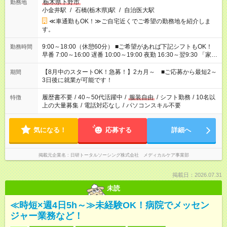
栃木県下野市
勤務地
小金井駅
/
石橋(栃木県)駅
/
自治医大駅
≪車通勤もOK！≫ご自宅近くでご希望の勤務地を紹介しま
す。
9:00～18:00（休憩60分） ■ご希望があれば下記シフトもOK！
勤務時間
早番 7:00～16:00 遅番 10:00～19:00 夜勤 16:30～翌9:30 「家族
と休みを合わせたい」 「余裕を持って夕飯の準備がしたい」
「できれば残業はしたくない」 など、ご希望を教えてください
【8月中のスタートOK！急募！】2カ月～ ■ご応募から最短2～
期間
ね。 ※Wワーク希望の方へ 今ご覧のお仕事で希望する勤務時間
3日後に就業が可能です！
と、もう1つのお仕事の勤務時間。 合計で週40時間を超える場
合は応募できません。
履歴書不要
/
40～50代活躍中
/
服装自由
/
シフト勤務
/
10名以
特徴
上の大量募集
/
電話対応なし
/
パソコンスキル不要
気になる！
応募する
詳細へ
掲載元企業名
日研トータルソーシング株式会社 メディカルケア事業部
掲載日：2026.07.31
未読
≪時短×週4日5h～≫未経験OK！病院でメッセン
ジャー業務など！