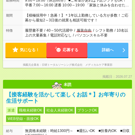
9:00～18:00（休憩60分） ■ご希望があれば下記シフトもOK！
勤務時間
早番 7:00～16:00 遅番 10:00～19:00 「家族と休みを合わせた
い」 「余裕を持って夕飯の準備がしたい」 「できれば残業はし
たくない」 など、ご希望を教えてくださいね。 ※Wワーク希望
【積極採用中！急募！】＊1年以上勤務している方が多数！ご応
期間
の方へ 今ご覧のお仕事で希望する勤務時間と、もう1つのお仕事
募から最短2～3日後の就業も相談可能です！
の勤務時間。 合計で週40時間を超える場合は応募できません。
履歴書不要
/
40～50代活躍中
/
服装自由
/
シフト勤務
/
10名以
特徴
上の大量募集
/
電話対応なし
/
パソコンスキル不要
気になる！
応募する
詳細へ
掲載元企業名
日研トータルソーシング株式会社 メディカルケア事業部
掲載日：2026.07.27
未読
【接客経験を活かして楽しくお話＊】お年寄りの
生活サポート
派遣
職種未経験OK
社会人未経験OK
ブランクOK
WEB登録・面接OK
無資格未経験：時給1300円～ ■週払いOK ■扶養内OK ■日収
給与