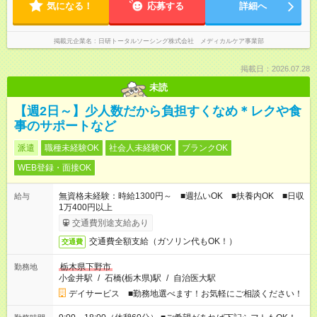
気になる！
応募する
詳細へ
掲載元企業名
日研トータルソーシング株式会社 メディカルケア事業部
掲載日：2026.07.28
未読
【週2日～】少人数だから負担すくなめ＊レクや食
事のサポートなど
派遣
職種未経験OK
社会人未経験OK
ブランクOK
WEB登録・面接OK
無資格未経験：時給1300円～ ■週払いOK ■扶養内OK ■日収
給与
1万400円以上
交通費別途支給あり
交通費全額支給（ガソリン代もOK！）
交通費
栃木県下野市
勤務地
小金井駅
/
石橋(栃木県)駅
/
自治医大駅
デイサービス ■勤務地選べます！お気軽にご相談ください！