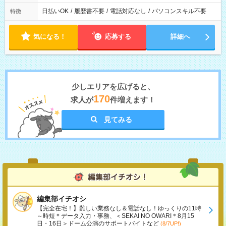
日払いOK
/
履歴書不要
/
電話対応なし
/
パソコンスキル不要
特徴
気になる！
応募する
詳細へ
少しエリアを広げると、
170
求人が
件増えます！
見てみる
編集部イチオシ
【完全在宅！】難しい業務なし＆電話なし！ゆっくりの11時
～時短＊データ入力・事務、＜SEKAI NO OWARI＊8月15
日・16日＞ドーム公演のサポートバイトなど
(8/7UP!)