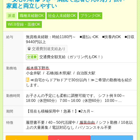
家庭と両立しやすい
派遣
職種未経験OK
社会人未経験OK
ブランクOK
WEB登録・面接OK
無資格未経験：時給1180円～ ■週払いOK ■扶養内OK ■日収
給与
9440円以上
交通費別途支給あり
交通費全額支給（ガソリン代もOK！）
交通費
栃木県下野市
勤務地
小金井駅
/
石橋(栃木県)駅
/
自治医大駅
≪自宅からドアtoドアで30分以内！≫ご希望の勤務地を紹介
します。
お子さんの予定にも柔軟に調整可能です。 シフト例 9:00～
勤務時間
18:00（休憩60分） 7:00～16:00（休憩60分） 10:00～
19:00（休憩60分） ※Wワーク希望の方へ 今ご覧のお仕事で希
望する勤務時間と、もう1つのお仕事の勤務時間の合計が 週40
【現在も積極採用中！急募！】■2カ月～
期間
時間を超えなければOKです。
履歴書不要
/
40～50代活躍中
/
服装自由
/
シフト勤務
/
10名以
特徴
上の大量募集
/
電話対応なし
/
パソコンスキル不要