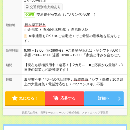
1万400円以上
交通費別途支給あり
交通費全額支給（ガソリン代もOK！）
交通費
栃木県下野市
勤務地
小金井駅
/
石橋(栃木県)駅
/
自治医大駅
≪車通勤もOK！≫ご自宅近くでご希望の勤務地を紹介しま
す。
9:00～18:00（休憩60分） ■ご希望があれば下記シフトもOK！
勤務時間
早番 7:00～16:00 遅番 10:00～19:00 「家族と休みを合わせた
い」 「余裕を持って夕飯の準備がしたい」 「できれば残業はし
たくない」 など、ご希望を教えてくださいね。 ※Wワーク希望
【現在も積極採用中！急募！】2カ月～ ■ご応募から最短2～3
期間
の方へ 今ご覧のお仕事で希望する勤務時間と、もう1つのお仕事
日後の就業も相談可能です！
の勤務時間。 合計で週40時間を超える場合は応募できません。
履歴書不要
/
40～50代活躍中
/
服装自由
/
シフト勤務
/
10名以
特徴
上の大量募集
/
電話対応なし
/
パソコンスキル不要
気になる！
応募する
詳細へ
掲載元企業名
日研トータルソーシング株式会社 メディカルケア事業部