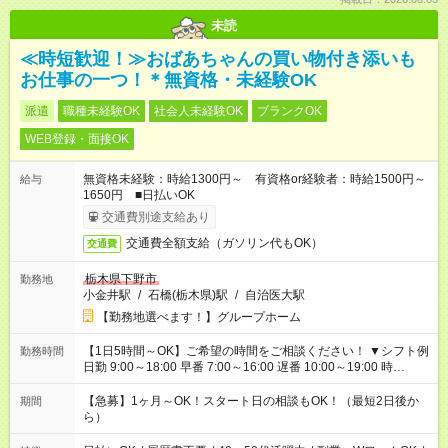
未読
≪時短歓迎！≫おばあちゃんの買い物付き添いも
お仕事の一つ！＊無資格・未経験OK
派遣
職種未経験OK
社会人未経験OK
ブランクOK
WEB登録・面接OK
無資格未経験：時給1300円～ 有資格or経験者：時給1500円～
給与
1650円 ■日払いOK
交通費別途支給あり
交通費全額支給（ガソリン代もOK）
交通費
栃木県下野市
勤務地
小金井駅
/
石橋(栃木県)駅
/
自治医大駅
【勤務地選べます！】グループホーム
【1日5時間～OK】ご希望の時間をご相談ください！ ▼シフト例
勤務時間
日勤 9:00～18:00 早番 7:00～16:00 遅番 10:00～19:00 時
短 10:00～15:00 上記はあくまで一例です。 「夕方までには帰宅
しておきたい」 「朝はゆっくりのスタートがいい」 「お昼の時
【急募】1ヶ月～OK！スタート日の相談もOK！（最短2日後か
期間
間を有効に使いたい」 など、ご希望があれば教えてください
ら）
ね。