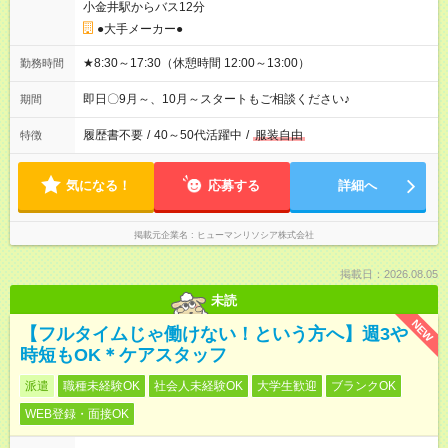
小金井駅からバス12分
●大手メーカー●
★8:30～17:30（休憩時間 12:00～13:00）
勤務時間
即日〇9月～、10月～スタートもご相談ください♪
期間
履歴書不要
/
40～50代活躍中
/
服装自由
特徴
気になる！
応募する
詳細へ
掲載元企業名
ヒューマンリソシア株式会社
掲載日：2026.08.05
未読
NEW
【フルタイムじゃ働けない！という方へ】週3や
時短もOK＊ケアスタッフ
派遣
職種未経験OK
社会人未経験OK
大学生歓迎
ブランクOK
WEB登録・面接OK