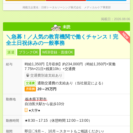
掲載元企業名
日研トータルソーシング株式会社 メディカルケア事業部
掲載日：2026.08.06
未読
NEW
＼急募！／人気の教育機関で働くチャンス！完
全土日祝休みの一般事務
派遣
ブランクOK
WEB登録・面接OK
時給1,350円【月収例】約234,000円（時給1,350円×実働
給与
7.75h×21日+残業10h）+交通費
交通費別途支給あり
通勤交通費の支給あり（当社規定による）
交通費
20～25万円
月収例
栃木県下野市
勤務地
自治医大駅から徒歩10分
●大学●
★8:30～17:15（休憩時間 12:00～13:00）
勤務時間
即日〇9月～、10月～スタートもご相談ください♪
期間