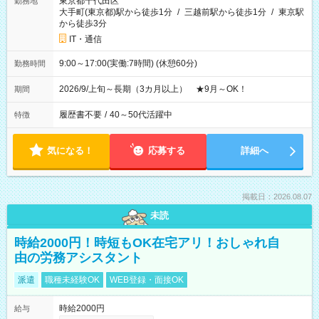
東京都千代田区
勤務地
大手町(東京都)駅から徒歩1分
/
三越前駅から徒歩1分
/
東京駅
から徒歩3分
IT・通信
9:00～17:00(実働:7時間) (休憩60分)
勤務時間
2026/9/上旬～長期（3カ月以上） ★9月～OK！
期間
履歴書不要
/
40～50代活躍中
特徴
気になる！
応募する
詳細へ
掲載日：2026.08.07
未読
時給2000円！時短もOK在宅アリ！おしゃれ自
由の労務アシスタント
派遣
職種未経験OK
WEB登録・面接OK
時給2000円
給与