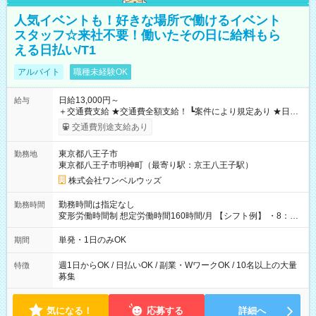
人気イベントも！好きな場所で働けるイベント
スタッフ☆来社不要！働いたその日に給料もら
える日払い/T1
アルバイト
職種未経験OK
日給13,000円～
給与
＋交通費支給 ★交通費全額支給！ ┗案件により規定あり ★日払
いOK！（規定あり） ┗働いたその日に現金GET♪ お仕事後はコ
交通費別途支給あり
ンビニATMから 日払い分を引き落とせます！ 【試用期間】試
用期間なし
東京都八王子市
勤務地
東京都八王子市明神町（最寄り駅：京王八王子駅）
株式会社ワンベルウッズ
勤務時間は指定なし
勤務時間
変形労働時間制 想定労働時間160時間/月 【シフト例】 ・8：00
～21：00
単発・1日のみOK
期間
週1日からOK / 日払いOK / 副業・WワークOK / 10名以上の大量
特徴
募集
気になる！
応募する
詳細へ