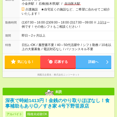
小金井駅
/
石橋(栃木県)駅
/
自治医大駅
介護施設 ★自宅近くの施設など、ご希望に合わせてご紹介
いたします！
(1)07:00～16:00 (2)09:00～18:00 (3)17:00～09:00 ※ 上記は一
勤務時間
例です！その他シフトもご相談ください！
即日～2ヶ月以上
期間
日払いOK
/
履歴書不要
/
40～50代活躍中
/
シフト勤務
/
10名以
特徴
上の大量募集
/
電話対応なし
/
パソコンスキル不要
気になる！
応募する
詳細へ
掲載元企業名
株式会社ニッソーネット
未読
深夜で時給1413円！金銭のやり取りほぼなし！食
事補助もあり◎／すき家 4号下野笹原店
アルバイト
職種未経験OK