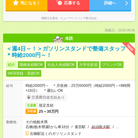
気になる！
応募する
詳細へ
掲載元企業名
ヒューマンリソシア株式会社
掲載日：2026.08.06
未読
NEW
＜週4日～！＞ガソリンスタンドで整備スタッフ
＊時給2000円～！
紹介
職種未経験OK
社会人未経験OK
大学生歓迎
ブランクOK
WEB登録・面接OK
時給2000円～ ＊月収例：25万6000円（時給2000円～×8時間
給与
×16日） ＊週払いOK
交通費別途支給あり
規定支給
交通費
25～30万円
月収例
その他栃木県
勤務地
石橋(栃木県)駅から車16分
/
雀宮駅
/
自治医大駅
/
…
石橋駅近くのガソリンスタンド