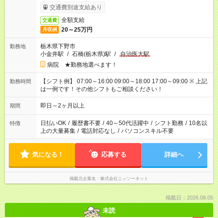
交通費別途支給あり
全額支給
交通費
20～25万円
月収例
栃木県下野市
勤務地
小金井駅
/
石橋(栃木県)駅
/
自治医大駅
病院 ★勤務地選べます！
【シフト例】 07:00～16:00 09:00～18:00 17:00～09:00 ※ 上記
勤務時間
は一例です！その他シフトもご相談ください！
即日～2ヶ月以上
期間
日払いOK
/
履歴書不要
/
40～50代活躍中
/
シフト勤務
/
10名以
特徴
上の大量募集
/
電話対応なし
/
パソコンスキル不要
気になる！
応募する
詳細へ
掲載元企業名
株式会社ニッソーネット
掲載日：2026.08.05
未読