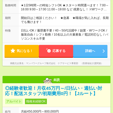
★1日5時間～の時短シフトOK ★スタート時間選べます！ 7:00～
勤務時間
16:00 9:00～17:00 11:00～19:00 など 残業なし！ ※Wワークの
場合、他のお仕事と合わせ週40時間超の就業はご案内できませ
ん ※法令に基づき、週20時間以上勤務は社会保険への加入対象
開始日はご相談ください！ ★急募 ★職場が気に入れば、長期
期間
となります ※労働者派遣法（日雇い派遣の原則禁止）により、
でも働けます！
短時間・短期間の就業はご案内が難しい場合があります
日払いOK
/
履歴書不要
/
40～50代活躍中
/
副業・WワークOK
/
特徴
服装自由
/
シフト勤務
/
10名以上の大量募集
/
電話対応なし
/
パ
ソコンスキル不要
気になる！
応募する
詳細へ
掲載元企業名
マンパワーグループ株式会社 ケアサービス事業部 （医療福祉介護関連）
未読
◎経験者歓迎！月収45万円～/日払い・週払い対
応！配送スタッフ/初期費用0円！【Jルート】
アルバイト
職種未経験OK
月給450,000円～800,000円
給与