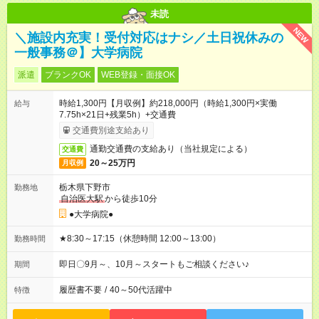
未読
NEW
＼施設内充実！受付対応はナシ／土日祝休みの
一般事務＠】大学病院
派遣
ブランクOK
WEB登録・面接OK
時給1,300円【月収例】約218,000円（時給1,300円×実働
給与
7.75h×21日+残業5h）+交通費
交通費別途支給あり
通勤交通費の支給あり（当社規定による）
交通費
20～25万円
月収例
栃木県下野市
勤務地
自治医大駅
から徒歩10分
●大学病院●
★8:30～17:15（休憩時間 12:00～13:00）
勤務時間
即日〇9月～、10月～スタートもご相談ください♪
期間
履歴書不要
/
40～50代活躍中
特徴