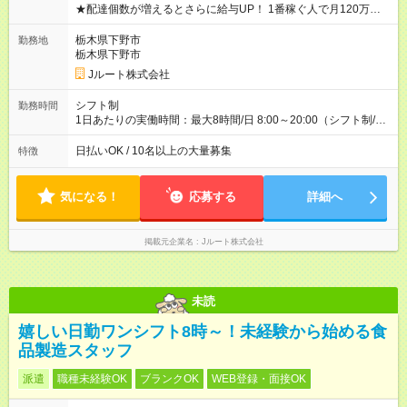
★配達個数が増えるとさらに給与UP！ 1番稼ぐ人で月120万ほ
ど！ ・主要都市エリア 月収55万円／週5日稼働 月収65万~112
万円／週6日稼働 ・地方郊外エリア 月収40万円／週5日稼働 月
栃木県下野市
勤務地
収40万円~50万円／週6日稼働 ＜モデルイメージ＞ ■月収50万
栃木県下野市
円 (27歳男性/江東区在住)※元建築関係 1日150個配達×25日勤務
Jルート株式会社
(日休み) ■月収80万円(43歳男性/墨田区在住)※元営業 1日200個
配達×25日勤務(月休み) 【試用期間】試用期間なし
シフト制
勤務時間
1日あたりの実働時間：最大8時間/日 8:00～20:00（シフト制/実
働8時間） ※週5日勤務（場所次第では週4も有り） ※配達状況に
よって時間外での勤務可能性有り ※案件により多少の前後あり
日払いOK / 10名以上の大量募集
特徴
※配達が完了次第、帰社OKです
気になる！
応募する
詳細へ
掲載元企業名
Jルート株式会社
未読
嬉しい日勤ワンシフト8時～！未経験から始める食
品製造スタッフ
派遣
職種未経験OK
ブランクOK
WEB登録・面接OK