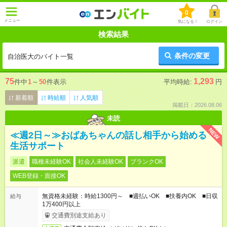
0
メニュー
気になる！
ログイン
検索結果
条件の変更
自治医大のバイト一覧
75
1,293
件中
1
～
50
件表示
平均時給:
円
新着順
時給順
人気順
掲載日：2026.08.06
未読
NEW
≪週2日～≫おばあちゃんの話し相手から始める
生活サポート
派遣
職種未経験OK
社会人未経験OK
ブランクOK
WEB登録・面接OK
無資格未経験：時給1300円～ ■週払いOK ■扶養内OK ■日収
給与
1万400円以上
交通費別途支給あり