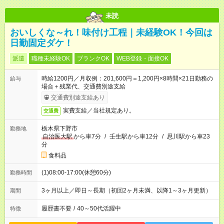
未読
おいしくな～れ！味付け工程｜未経験OK！今回は
日勤固定ダケ！
派遣
職種未経験OK
ブランクOK
WEB登録・面接OK
時給1200円／月収例：201,600円＝1,200円×8時間×21日勤務の
給与
場合＋残業代、交通費別途支給
交通費別途支給あり
実費支給／当社規定あり。
交通費
栃木県下野市
勤務地
自治医大駅
から車7分
/
壬生駅から車12分
/
思川駅から車23
分
食料品
(1)08:00-17:00(休憩60分)
勤務時間
3ヶ月以上／即日～長期（初回2ヶ月未満、以降1～3ヶ月更新）
期間
履歴書不要
/
40～50代活躍中
特徴