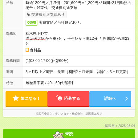
時給1200円／月収例：201,600円＝1,200円×8時間×21日勤務の
給与
場合＋残業代、交通費別途支給
交通費別途支給あり
実費支給／当社規定あり。
交通費
栃木県下野市
勤務地
自治医大駅
から車7分
/
壬生駅から車12分
/
思川駅から車23
分
食料品
(1)08:00-17:00(休憩60分)
勤務時間
3ヶ月以上／即日～長期（初回2ヶ月未満、以降1～3ヶ月更新）
期間
履歴書不要
/
40～50代活躍中
特徴
気になる！
応募する
詳細へ
掲載元企業名
ランスタッド株式会社 北関東エリア
掲載日：2026.08.04
未読