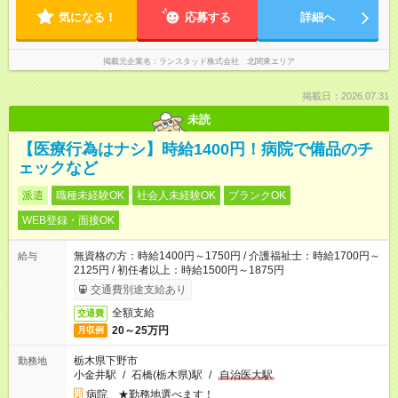
気になる！
応募する
詳細へ
掲載元企業名
ランスタッド株式会社 北関東エリア
掲載日：2026.07.31
未読
【医療行為はナシ】時給1400円！病院で備品のチ
ェックなど
派遣
職種未経験OK
社会人未経験OK
ブランクOK
WEB登録・面接OK
無資格の方：時給1400円～1750円 / 介護福祉士：時給1700円～
給与
2125円 / 初任者以上：時給1500円～1875円
交通費別途支給あり
全額支給
交通費
20～25万円
月収例
栃木県下野市
勤務地
小金井駅
/
石橋(栃木県)駅
/
自治医大駅
病院 ★勤務地選べます！