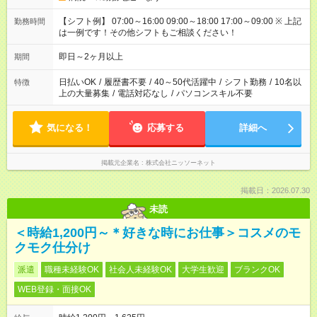
【シフト例】 07:00～16:00 09:00～18:00 17:00～09:00 ※ 上記
勤務時間
は一例です！その他シフトもご相談ください！
即日～2ヶ月以上
期間
日払いOK
/
履歴書不要
/
40～50代活躍中
/
シフト勤務
/
10名以
特徴
上の大量募集
/
電話対応なし
/
パソコンスキル不要
気になる！
応募する
詳細へ
掲載元企業名
株式会社ニッソーネット
掲載日：2026.07.30
未読
＜時給1,200円～＊好きな時にお仕事＞コスメのモ
クモク仕分け
派遣
職種未経験OK
社会人未経験OK
大学生歓迎
ブランクOK
WEB登録・面接OK