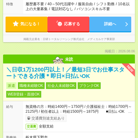
場合は応募できません。
履歴書不要
/
40～50代活躍中
/
服装自由
/
シフト勤務
/
10名以
特徴
上の大量募集
/
電話対応なし
/
パソコンスキル不要
気になる！
応募する
詳細へ
掲載元企業名
日研トータルソーシング株式会社 メディカルケア事業部
掲載日：2026.08.06
未読
NEW
＼日収1万1200円以上！／最短3日でお仕事スタ
ートできる介護＊即日×日払いOK
派遣
職種未経験OK
社会人未経験OK
ブランクOK
WEB登録・面接OK
無資格の方：時給1400円～1750円 / 介護福祉士：時給1700円～
給与
2125円 / 初任者以上：時給1500円～1875円 ■日払いOK ■
日収例：1万1200円（時給1400円×8h）
交通費別途支給あり
全額支給
交通費
栃木県下野市
勤務地