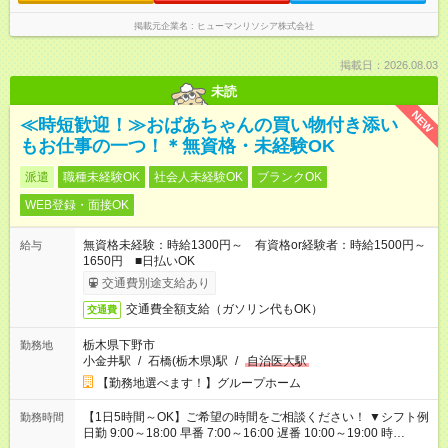
掲載元企業名
ヒューマンリソシア株式会社
掲載日：2026.08.03
未読
NEW
≪時短歓迎！≫おばあちゃんの買い物付き添い
もお仕事の一つ！＊無資格・未経験OK
派遣
職種未経験OK
社会人未経験OK
ブランクOK
WEB登録・面接OK
無資格未経験：時給1300円～ 有資格or経験者：時給1500円～
給与
1650円 ■日払いOK
交通費別途支給あり
交通費全額支給（ガソリン代もOK）
交通費
栃木県下野市
勤務地
小金井駅
/
石橋(栃木県)駅
/
自治医大駅
【勤務地選べます！】グループホーム
【1日5時間～OK】ご希望の時間をご相談ください！ ▼シフト例
勤務時間
日勤 9:00～18:00 早番 7:00～16:00 遅番 10:00～19:00 時