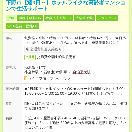
下野市【週3日～】ホテルライクな高齢者マンショ
ンで生活サポート
派遣
職種未経験OK
社会人未経験OK
大学生歓迎
ブランクOK
WEB登録・面接OK
無資格未経験：時給1330円～ 経験者：時給1450円～ ★日払
給与
い／週払い制度あり（月払いも選べます）※稼働開始時は手続き
完了次第のお支払いとなります。
交通費別途支給あり
交通費全額支給※規定有
交通費
栃木県下野市
勤務地
小金井駅
/
石橋(栃木県)駅
/
自治医大駅
＜シニア向けマンション＞
★1日5時間～の時短シフトOK ★スタート時間選べます！ 7:00～
勤務時間
16:00 9:00～17:00 11:00～19:00 など 残業なし！ ※Wワークの
場合、他のお仕事と合わせ週40時間超の就業はご案内できませ
ん ※法令に基づき、週20時間以上勤務は社会保険への加入対象
開始日はご相談ください！ ★急募 ★職場が気に入れば、長期
期間
となります ※労働者派遣法（日雇い派遣の原則禁止）により、
でも働けます！
短時間・短期間の就業はご案内が難しい場合があります
日払いOK
/
履歴書不要
/
40～50代活躍中
/
副業・WワークOK
/
特徴
服装自由
/
シフト勤務
/
10名以上の大量募集
/
電話対応なし
/
パ
ソコンスキル不要