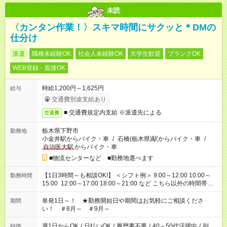
未読
〈カンタン作業！〉スキマ時間にサクッと＊DMの
仕分け
派遣
職種未経験OK
社会人未経験OK
大学生歓迎
ブランクOK
WEB登録・面接OK
時給1,200円～1,625円
給与
交通費別途支給あり
■ 交通費規定内支給 ※派遣先による
交通費
栃木県下野市
勤務地
小金井駅からバイク・車
/
石橋(栃木県)駅からバイク・車
/
自治医大駅
からバイク・車
■物流センターなど ■勤務地選べます
【1日3時間～も相談OK!】 ＜シフト例＞ 9:00～12:00 10:00～
勤務時間
15:00 12:00～17:00 18:00～21:00 など こちら以外の時間帯も
お気軽にご相談ください！
単発1日～！ ★勤務開始日や期間はお気軽にご相談くださ
期間
い！ ＃8月～ ＃9月～
週1日からOK
/
日払いOK
/
履歴書不要
/
40～50代活躍中
/
副
特徴