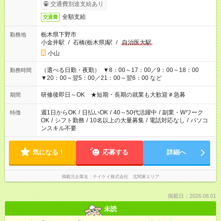
収1万円以上
交通費別途支給あり
全額支給
交通費
栃木県下野市
勤務地
小金井駅
/
石橋(栃木県)駅
/
自治医大駅
小山
（選べる日勤・夜勤） ▼8：00～17：00／9：00～18：00
勤務時間
▼20：00～翌5：00／21：00～翌6：00 など
研修後即日～OK ★短期・長期の就業も大歓迎＃急募
期間
週1日からOK
/
日払いOK
/
40～50代活躍中
/
副業・Wワーク
特徴
OK
/
シフト勤務
/
10名以上の大量募集
/
電話対応なし
/
パソコ
ンスキル不要
気になる！
応募する
詳細へ
掲載元企業名
テイケイ株式会社 北関東エリア
掲載日：2026.08.01
未読