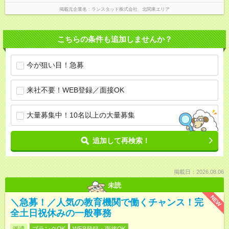
掲載元企業名
ランスタッド株式会社 北関東エリア
こちらの条件も追加しませんか？
今が狙い目！急募
来社不要！WEB登録／面接OK
大量募集中！10名以上の大量募集
追加して再検索！
掲載日：2026.08.06
未読
NEW
＼急募！／人気の教育機関で働くチャンス！完
全土日祝休みの一般事務