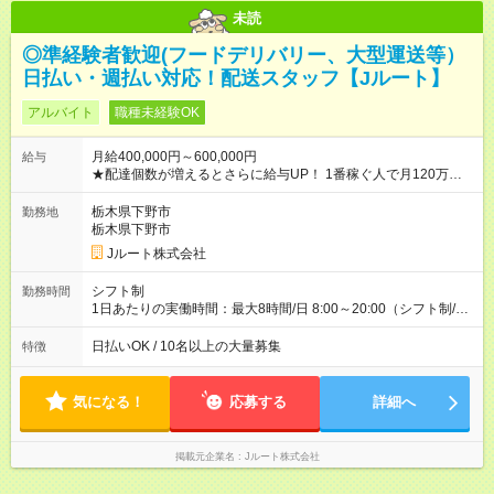
未読
◎準経験者歓迎(フードデリバリー、大型運送等）
日払い・週払い対応！配送スタッフ【Jルート】
アルバイト
職種未経験OK
月給400,000円～600,000円
給与
★配達個数が増えるとさらに給与UP！ 1番稼ぐ人で月120万ほ
ど！ ・主要都市エリア 月収55万円／週5日稼働 月収65万~112
万円／週6日稼働 ・地方郊外エリア 月収40万円／週5日稼働 月
栃木県下野市
勤務地
収40万円~50万円／週6日稼働 ＜モデルイメージ＞ ■月収50万
栃木県下野市
円 (27歳男性/江東区在住)※元建築関係 1日150個配達×25日勤務
Jルート株式会社
(日休み) ■月収80万円(43歳男性/墨田区在住)※元営業 1日200個
配達×25日勤務(月休み) 【試用期間】試用期間なし
シフト制
勤務時間
1日あたりの実働時間：最大8時間/日 8:00～20:00（シフト制/実
働8時間） ※週5日勤務（場所次第では週4も有り） ※配達状況に
よって時間外での勤務可能性有り ※案件により多少の前後あり
日払いOK / 10名以上の大量募集
特徴
※配達が完了次第、帰社OKです
気になる！
応募する
詳細へ
掲載元企業名
Jルート株式会社