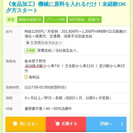
《食品加工》機械に原料を入れるだけ！未経験OK
夕方スタート
派遣
職種未経験OK
ブランクOK
WEB登録・面接OK
時給1200円／月収例：201,600円＝1,200円×8時間×21日勤務の
給与
場合＋残業代、交通費、深夜手当別途支給
交通費別途支給あり
実費支給／当社規定あり。
交通費
栃木県下野市
勤務地
自治医大駅
から車7分
/
壬生駅から車12分
/
思川駅から車23
分
食料品
(1)17:00-02:00(休憩60分)
勤務時間
3ヶ月以上／即日～長期（初回2ヶ月、以降3ヶ月更新）
期間
履歴書不要
/
40～50代活躍中
特徴
気になる！
応募する
詳細へ