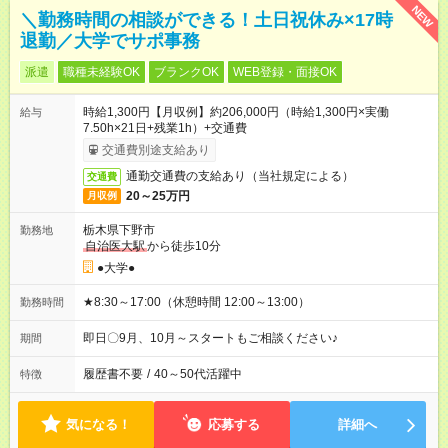
NEW
＼勤務時間の相談ができる！土日祝休み×17時
退勤／大学でサポ事務
派遣
職種未経験OK
ブランクOK
WEB登録・面接OK
時給1,300円【月収例】約206,000円（時給1,300円×実働
給与
7.50h×21日+残業1h）+交通費
交通費別途支給あり
通勤交通費の支給あり（当社規定による）
交通費
20～25万円
月収例
栃木県下野市
勤務地
自治医大駅
から徒歩10分
●大学●
★8:30～17:00（休憩時間 12:00～13:00）
勤務時間
即日〇9月、10月～スタートもご相談ください♪
期間
履歴書不要
/
40～50代活躍中
特徴
気になる！
応募する
詳細へ