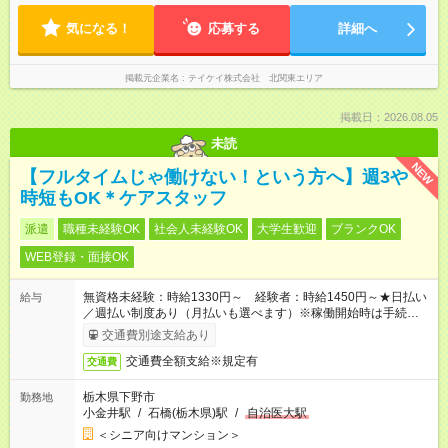
気になる！
応募する
詳細へ
掲載元企業名
テイケイ株式会社 北関東エリア
掲載日：2026.08.05
未読
NEW
【フルタイムじゃ働けない！という方へ】週3や
時短もOK＊ケアスタッフ
派遣
職種未経験OK
社会人未経験OK
大学生歓迎
ブランクOK
WEB登録・面接OK
無資格未経験：時給1330円～ 経験者：時給1450円～★日払い
給与
／週払い制度あり（月払いも選べます）※稼働開始時は手続き完
了次第のお支払いとなります。
交通費別途支給あり
交通費全額支給※規定有
交通費
栃木県下野市
勤務地
小金井駅
/
石橋(栃木県)駅
/
自治医大駅
＜シニア向けマンション＞