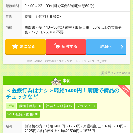
9：00～22：00の間で実働8時間(休憩60分)
勤務時間
長期 ※短期も相談OK
期間
履歴書不要
/
40～50代活躍中
/
服装自由
/
10名以上の大量募
特徴
集
/
パソコンスキル不要
気になる！
応募する
詳細へ
掲載元企業名
株式会社ラブキャリア セントラルオフィス_池袋
掲載日：2026.08.05
未読
NEW
＜医療行為はナシ＞時給1400円！病院で備品の
チェックなど
派遣
職種未経験OK
社会人未経験OK
ブランクOK
WEB登録・面接OK
無資格の方：時給1400円～1750円 / 介護福祉士：時給1700円～
給与
2125円 / 初任者以上：時給1500円～1875円