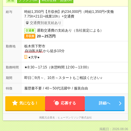
派遣
ブランクOK
WEB登録・面接OK
時給1,350円【月収例】約234,000円（時給1,350円×実働
給与
7.75h×21日+残業10h）+交通費
交通費別途支給あり
通勤交通費の支給あり（当社規定による）
交通費
20～25万円
月収例
栃木県下野市
勤務地
自治医大駅
から徒歩10分
●大学●
★8:30～17:15（休憩時間 12:00～13:00）
勤務時間
即日〇9月～、10月～スタートもご相談ください♪
期間
履歴書不要
/
40～50代活躍中
/
服装自由
特徴
気になる！
応募する
詳細へ
掲載元企業名
ヒューマンリソシア株式会社
掲載日：2026.08.06