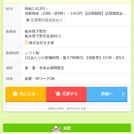
時給1,413円～
給与
深夜時給（22時～翌5時）：1413円 【試用期間】試用期間あり
試用期間の長さ：1ヶ月 雇用形態、給与は本採用時と同じです。
交通費別途支給あり
試用期間の実態は30日（※条件変更なし）ですが、切り上げで
一ヶ月とさせていただきます。 研修制度あり：15時間(研修中も
栃木県下野市
勤務地
同時給）
栃木県下野市笹原83-1
株式会社すき家
シフト制
勤務時間
1日あたりの実働時間：最大7時間/日 【深夜帯】22:00～翌5:00
週2日～・1日2h～OK◎ ※22:00から翌5:00までは18歳以上の方
のみ勤務可能です（18歳未満の深夜業務禁止のため） ★深夜で
春・夏・冬休み期間限定
期間
も安心して働けます★ すき家では、ワンオペを禁止していま
す。 必ず、2名以上での勤務を行いますので、安心して働けま
副業・WワークOK
特徴
す。
気になる！
応募する
詳細へ
掲載元企業名
株式会社すき家
未読