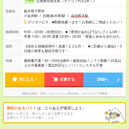
交通費全額支給（ガソリン代もOK！）
交通費
栃木県下野市
勤務地
小金井駅
/
石橋(栃木県)駅
/
自治医大駅
デイサービス ■勤務地選べます！お気軽にご相談ください！
9:00～18:00（休憩60分） ■ご希望があれば下記シフトもOK！
勤務時間
早番 7:00～16:00 遅番 10:00～19:00 「家族と休みを合わせた
い」 「余裕を持って夕飯の準備がしたい」 「できれば残業はし
たくない」 など、ご希望を教えてくださいね。 ※Wワーク希望
【現在も積極採用中！急募！】2カ月～ ■ご応募から最短2～3
期間
の方へ 今ご覧のお仕事で希望する勤務時間と、もう1つのお仕事
日後の就業も相談可能です！
の勤務時間。 合計で週40時間を超える場合は応募できません。
履歴書不要
/
40～50代活躍中
/
服装自由
/
シフト勤務
/
10名以
特徴
上の大量募集
/
電話対応なし
/
パソコンスキル不要
気になる！
応募する
詳細へ
掲載元企業名
日研トータルソーシング株式会社 メディカルケア事業部
興味のあるバイト
は、とりあえず保存しよう♪
保存した求人は、後からまとめて応募できるよ。
企業からアプローチが届くことも！