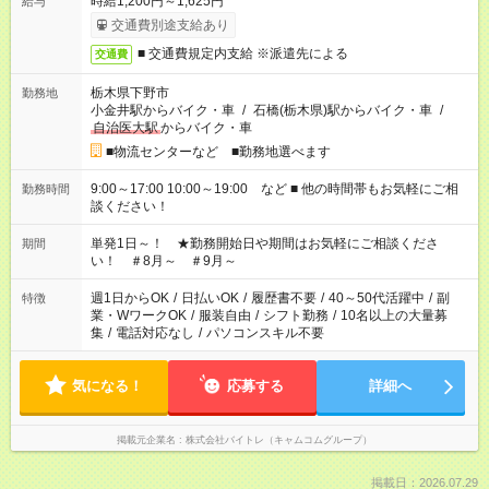
時給1,200円～1,625円
給与
交通費別途支給あり
■ 交通費規定内支給 ※派遣先による
交通費
栃木県下野市
勤務地
小金井駅からバイク・車
/
石橋(栃木県)駅からバイク・車
/
自治医大駅
からバイク・車
■物流センターなど ■勤務地選べます
9:00～17:00 10:00～19:00 など ■ 他の時間帯もお気軽にご相
勤務時間
談ください！
単発1日～！ ★勤務開始日や期間はお気軽にご相談くださ
期間
い！ ＃8月～ ＃9月～
週1日からOK
/
日払いOK
/
履歴書不要
/
40～50代活躍中
/
副
特徴
業・WワークOK
/
服装自由
/
シフト勤務
/
10名以上の大量募
集
/
電話対応なし
/
パソコンスキル不要
気になる！
応募する
詳細へ
掲載元企業名
株式会社バイトレ（キャムコムグループ）
掲載日：2026.07.29