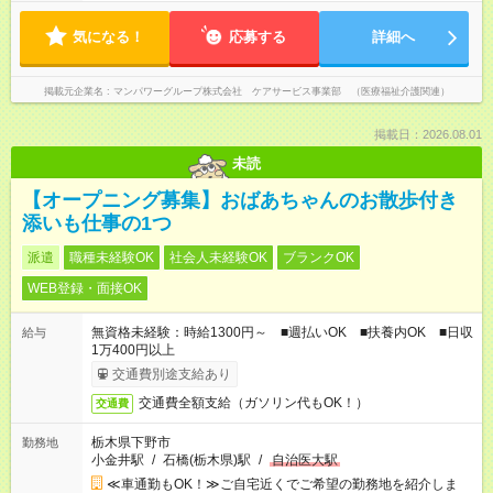
気になる！
応募する
詳細へ
掲載元企業名
マンパワーグループ株式会社 ケアサービス事業部 （医療福祉介護関連）
掲載日：2026.08.01
未読
【オープニング募集】おばあちゃんのお散歩付き
添いも仕事の1つ
派遣
職種未経験OK
社会人未経験OK
ブランクOK
WEB登録・面接OK
無資格未経験：時給1300円～ ■週払いOK ■扶養内OK ■日収
給与
1万400円以上
交通費別途支給あり
交通費全額支給（ガソリン代もOK！）
交通費
栃木県下野市
勤務地
小金井駅
/
石橋(栃木県)駅
/
自治医大駅
≪車通勤もOK！≫ご自宅近くでご希望の勤務地を紹介しま