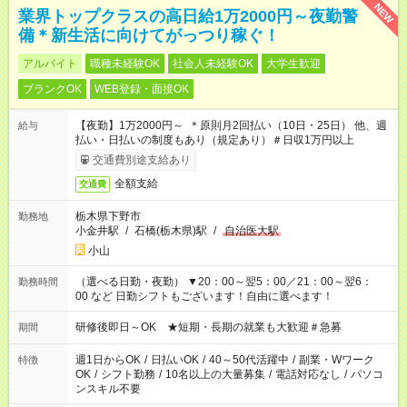
NEW
業界トップクラスの高日給1万2000円～夜勤警
備＊新生活に向けてがっつり稼ぐ！
アルバイト
職種未経験OK
社会人未経験OK
大学生歓迎
ブランクOK
WEB登録・面接OK
【夜勤】1万2000円～ ＊原則月2回払い（10日・25日） 他、週
給与
払い・日払いの制度もあり（規定あり）＃日収1万円以上
交通費別途支給あり
全額支給
交通費
栃木県下野市
勤務地
小金井駅
/
石橋(栃木県)駅
/
自治医大駅
小山
（選べる日勤・夜勤） ▼20：00～翌5：00／21：00～翌6：
勤務時間
00 など 日勤シフトもございます！自由に選べます！
研修後即日～OK ★短期・長期の就業も大歓迎＃急募
期間
週1日からOK
/
日払いOK
/
40～50代活躍中
/
副業・Wワーク
特徴
OK
/
シフト勤務
/
10名以上の大量募集
/
電話対応なし
/
パソコ
ンスキル不要