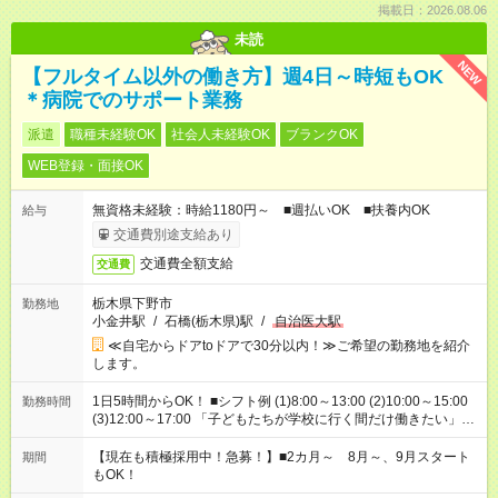
掲載日：2026.08.06
未読
NEW
【フルタイム以外の働き方】週4日～時短もOK
＊病院でのサポート業務
派遣
職種未経験OK
社会人未経験OK
ブランクOK
WEB登録・面接OK
無資格未経験：時給1180円～ ■週払いOK ■扶養内OK
給与
交通費別途支給あり
交通費全額支給
交通費
栃木県下野市
勤務地
小金井駅
/
石橋(栃木県)駅
/
自治医大駅
≪自宅からドアtoドアで30分以内！≫ご希望の勤務地を紹介
します。
1日5時間からOK！ ■シフト例 (1)8:00～13:00 (2)10:00～15:00
勤務時間
(3)12:00～17:00 「子どもたちが学校に行く間だけ働きたい」
「余裕を持って夕飯の準備がしたい」 「午前中は働いて、午後
はプライベートの時間にしたい」 など、ご希望を教えてくださ
【現在も積極採用中！急募！】■2カ月～ 8月～、9月スタート
期間
いね。 ※Wワーク希望の方へ 今ご覧のお仕事で希望する勤務時
もOK！
間と、もう1つのお仕事の勤務時間。 合計で週40時間を超える