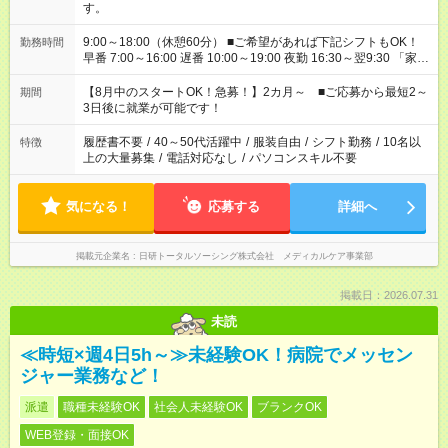
す。
9:00～18:00（休憩60分） ■ご希望があれば下記シフトもOK！
勤務時間
早番 7:00～16:00 遅番 10:00～19:00 夜勤 16:30～翌9:30 「家族
と休みを合わせたい」 「余裕を持って夕飯の準備がしたい」
「できれば残業はしたくない」 など、ご希望を教えてください
【8月中のスタートOK！急募！】2カ月～ ■ご応募から最短2～
期間
ね。 ※Wワーク希望の方へ 今ご覧のお仕事で希望する勤務時間
3日後に就業が可能です！
と、もう1つのお仕事の勤務時間。 合計で週40時間を超える場
合は応募できません。
履歴書不要
/
40～50代活躍中
/
服装自由
/
シフト勤務
/
10名以
特徴
上の大量募集
/
電話対応なし
/
パソコンスキル不要
気になる！
応募する
詳細へ
掲載元企業名
日研トータルソーシング株式会社 メディカルケア事業部
掲載日：2026.07.31
未読
≪時短×週4日5h～≫未経験OK！病院でメッセン
ジャー業務など！
派遣
職種未経験OK
社会人未経験OK
ブランクOK
WEB登録・面接OK