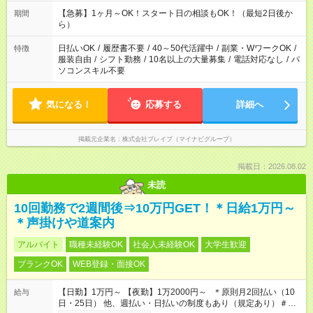
短 10:00～15:00 上記はあくまで一例です。 「夕方までには帰宅
しておきたい」 「朝はゆっくりのスタートがいい」 「お昼の時
【急募】1ヶ月～OK！スタート日の相談もOK！（最短2日後か
期間
間を有効に使いたい」 など、ご希望があれば教えてください
ら）
ね。
日払いOK
/
履歴書不要
/
40～50代活躍中
/
副業・WワークOK
/
特徴
服装自由
/
シフト勤務
/
10名以上の大量募集
/
電話対応なし
/
パ
ソコンスキル不要
気になる！
応募する
詳細へ
掲載元企業名
株式会社ブレイブ（マイナビグループ）
掲載日：2026.08.02
未読
10回勤務で2週間後⇒10万円GET！＊日給1万円～
＊声掛けや道案内
アルバイト
職種未経験OK
社会人未経験OK
大学生歓迎
ブランクOK
WEB登録・面接OK
【日勤】1万円～ 【夜勤】1万2000円～ ＊原則月2回払い（10
給与
日・25日） 他、週払い・日払いの制度もあり（規定あり）＃日