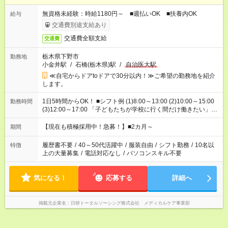
無資格未経験：時給1180円～ ■週払いOK ■扶養内OK
給与
交通費別途支給あり
交通費全額支給
交通費
栃木県下野市
勤務地
小金井駅
/
石橋(栃木県)駅
/
自治医大駅
≪自宅からドアtoドアで30分以内！≫ご希望の勤務地を紹介
します。
1日5時間からOK！ ■シフト例 (1)8:00～13:00 (2)10:00～15:00
勤務時間
(3)12:00～17:00 「子どもたちが学校に行く間だけ働きたい」
「余裕を持って夕飯の準備がしたい」 「午前中は働いて、午後
はプライベートの時間にしたい」 など、ご希望を教えてくださ
【現在も積極採用中！急募！】■2カ月～
期間
いね。 ※Wワーク希望の方へ 今ご覧のお仕事で希望する勤務時
間と、もう1つのお仕事の勤務時間。 合計で週40時間を超える
履歴書不要
/
40～50代活躍中
/
服装自由
/
シフト勤務
/
10名以
特徴
場合は応募できません。
上の大量募集
/
電話対応なし
/
パソコンスキル不要
気になる！
応募する
詳細へ
掲載元企業名
日研トータルソーシング株式会社 メディカルケア事業部