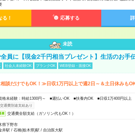
要
なる！
応募する
詳
未読
全員に【現金2千円相当プレゼント】生活のお手
K
社会人未経験OK
ブランクOK
WEB登録・面接OK
相談だけでもOK！≫日収1万円以上で週2日～＆土日休みもO
資格未経験：時給1300円～ ■週払いOK ■扶養内OK ■日収1万400円以上
交通費別途支給あり
交通費全額支給（ガソリン代もOK！）
通費
木県下野市
金井駅
/
石橋(栃木県)駅
/
自治医大駅