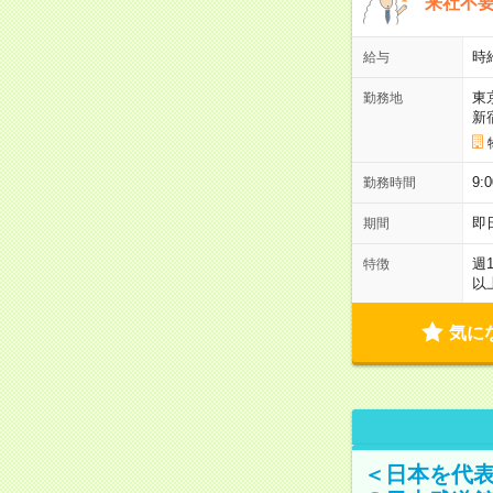
来社不要
時
給与
東
勤務地
新
9:
勤務時間
即
期間
週
特徴
以
気に
＜日本を代