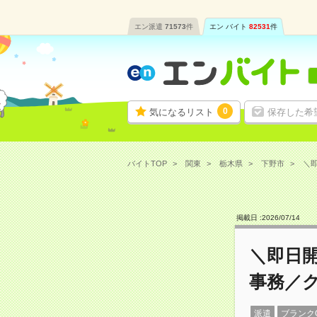
エン派遣
71573
件
エン バイト
82531
件
0
気になるリスト
保存した希
バイトTOP
関東
栃木県
下野市
＼即
掲載日 :
2026
/
07
/
14
＼即日
事務／
派遣
ブランク