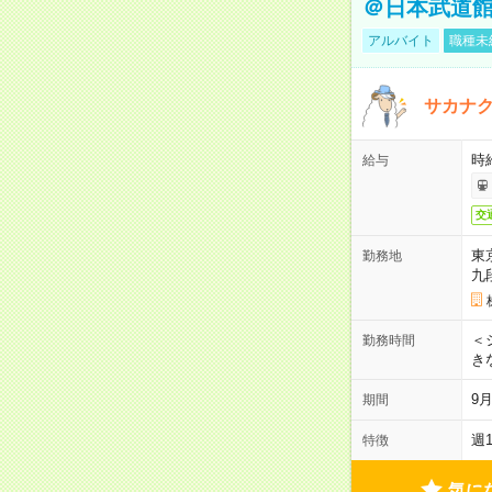
＠日本武道
アルバイト
職種未
サカナク
時
給与
交
東
勤務地
九
＜シ
勤務時間
き
9
期間
週
特徴
気に