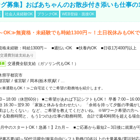
グ募集】おばあちゃんのお散歩付き添いも仕事の
K
社会人未経験OK
ブランクOK
WEB登録・面接OK
～OK≫無資格・未経験でも時給1300円～！土日祝休みもOK
資格未経験：時給1300円～ ■週払いOK ■扶養内OK ■日収1万400円以上
交通費別途支給あり
交通費全額支給（ガソリン代もOK！）
通費
木県宇都宮市
都宮駅
/
雀宮駅
/
岡本(栃木県)駅
/
…
≪車通勤もOK！≫ご自宅近くでご希望の勤務地を紹介します。
00～18:00（休憩60分） ■ご希望があれば下記シフトもOK！ 早番 7:00～16:00 遅
勤 16:30～翌9:30 「家族と休みを合わせたい」 「余裕を持って夕飯の準備
業はしたくない」 など、ご希望を教えてくださいね。 ※Wワーク希望の方へ
する勤務時間と、もう1つのお仕事の勤務時間。 合計で週40時間を超える場
8月中のスタートOK！急募！】2カ月～ ■ご応募から最短2～3日後に就業が
歴書不要
/
40～50代活躍中
/
服装自由
/
シフト勤務
/
10名以上の大量募集
/
電話対応