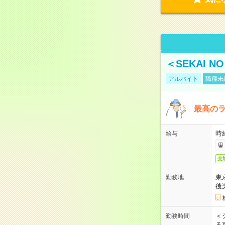
＜SEKAI 
アルバイト
職種未
最高のラ
時
給与
交
東
勤務地
後
＜
勤務時間
る