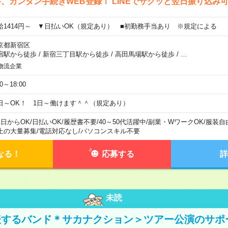
、カンタン手続きWEB登録！ LINEでサクッと翌日振り込み
給1414円～ ▼日払いOK（規定あり） ■初勤務手当あり ※規定による
京都新宿区
宿駅から徒歩
/
新宿三丁目駅から徒歩
/
高田馬場駅から徒歩
/
…
物流企業
00～18:00
日～OK！ 1日～働けます＾＾（規定あり）
1日からOK
/
日払いOK
/
履歴書不要
/
40～50代活躍中
/
副業・WワークOK
/
服装自
上の大量募集
/
電話対応なし
/
パソコンスキル不要
なる！
応募する
詳
未読
表するバンド＊サカナクション＞ツアー公演のサポ