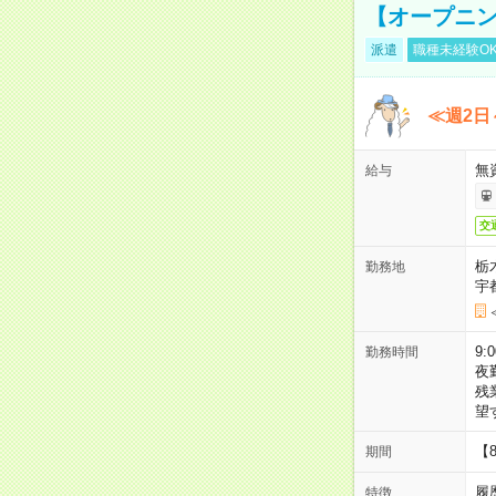
【オープニン
派遣
職種未経験O
≪週2日
無
給与
交
栃
勤務地
宇
9:
勤務時間
夜
残
望
【
期間
履
特徴