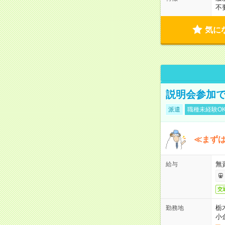
不
気に
説明会参加で
派遣
職種未経験O
≪まずは
無
給与
交
栃
勤務地
小