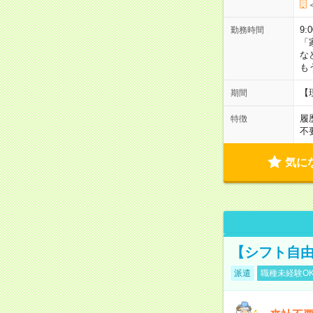
9:
勤務時間
「
な
も
【
期間
履
特徴
不
気に
【シフト自由
派遣
職種未経験O