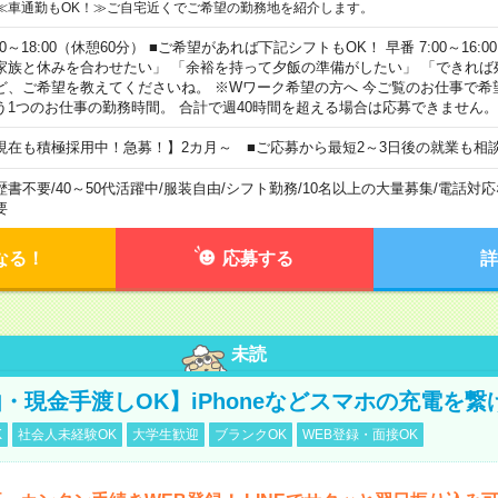
≪車通勤もOK！≫ご自宅近くでご希望の勤務地を紹介します。
00～18:00（休憩60分） ■ご希望があれば下記シフトもOK！ 早番 7:00～16:00 遅
家族と休みを合わせたい」 「余裕を持って夕飯の準備がしたい」 「できれば
ど、ご希望を教えてくださいね。 ※Wワーク希望の方へ 今ご覧のお仕事で希
う1つのお仕事の勤務時間。 合計で週40時間を超える場合は応募できません。
現在も積極採用中！急募！】2カ月～ ■ご応募から最短2～3日後の就業も相
歴書不要
/
40～50代活躍中
/
服装自由
/
シフト勤務
/
10名以上の大量募集
/
電話対応
要
なる！
応募する
詳
未読
・現金手渡しOK】iPhoneなどスマホの充電を繋
K
社会人未経験OK
大学生歓迎
ブランクOK
WEB登録・面接OK