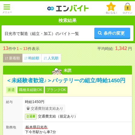
0
メニュー
気になる！
ログイン
検索結果
条件の変更
日光市で製造（組立・加工）のバイト一覧
13
1,342
件中
1
～
13
件表示
平均時給:
円
新着順
時給順
人気順
未読
＜未経験者歓迎♪＞バッテリーの組立/時給1450円
派遣
職種未経験OK
ブランクOK
時給1450円
給与
交通費別途支給あり
交通費支給（規定あり）
交通費
栃木県日光市
勤務地
下今市駅から車7分