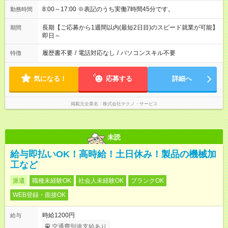
8:00～17:00 ※表記のうち実働7時間45分です。
勤務時間
長期【ご応募から1週間以内(最短2日目)のスピード就業が可能】
期間
即日～
履歴書不要
/
電話対応なし
/
パソコンスキル不要
特徴
気になる！
応募する
詳細へ
掲載元企業名
株式会社テクノ・サービス
未読
給与即払いOK！高時給！土日休み！製品の機械加
工など
派遣
職種未経験OK
社会人未経験OK
ブランクOK
WEB登録・面接OK
時給1200円
給与
交通費別途支給あり