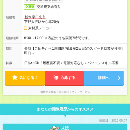
交通費支給有り
交通費
栃木県日光市
勤務地
下野大沢駅から車20分
素材系メーカー
8:30～17:00 ※表記のうち実働7時間です。
勤務時間
長期【ご応募から1週間以内(最短2日目)のスピード就業が可能】
期間
即日～
日払いOK
/
履歴書不要
/
電話対応なし
/
パソコンスキル不要
特徴
気になる！
応募する
詳細へ
掲載元企業名
株式会社テクノ・サービス
あなたの閲覧履歴からのオススメ
掲載日：2026.08.07
未読