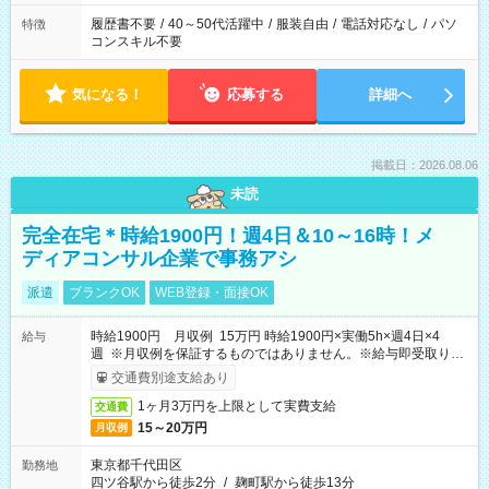
履歴書不要
/
40～50代活躍中
/
服装自由
/
電話対応なし
/
パソ
特徴
コンスキル不要
気になる！
応募する
詳細へ
掲載日：2026.08.06
未読
完全在宅＊時給1900円！週4日＆10～16時！メ
ディアコンサル企業で事務アシ
派遣
ブランクOK
WEB登録・面接OK
時給1900円 月収例 15万円 時給1900円×実働5h×週4日×4
給与
週 ※月収例を保証するものではありません。※給与即受取りサ
ービス利用可（利用条件有）
交通費別途支給あり
1ヶ月3万円を上限として実費支給
交通費
15～20万円
月収例
東京都千代田区
勤務地
四ツ谷駅から徒歩2分
/
麹町駅から徒歩13分