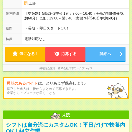
工場
【交替制】5勤2休2交替 1直：8:00～16:40（実働7時間40分/休
勤務時間
憩60分） 2直：19:00～翌3:40（実働7時間40分/休憩60分）
・長期 ・即日スタートOK！
期間
電話対応なし
特徴
気になる！
応募する
詳細へ
掲載元企業名
株式会社日本ワークプレイス
興味のあるバイト
は、とりあえず保存しよう♪
保存した求人は、後からまとめて応募できるよ。
企業からアプローチが届くことも！
未読
シフトは自分流にカスタムOK！平日だけで扶養内
OK｜組立作業