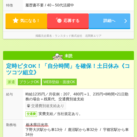
履歴書不要
/
40～50代活躍中
特徴
気になる！
応募する
詳細へ
掲載元企業名
ランスタッド株式会社 北関東エリア
未読
定時ピタOK！「自分時間」を確保！土日休み《コ
ツコツ組立》
派遣
ブランクOK
WEB登録・面接OK
時給1235円／月収例：207、480円＝1、235円×8時間×21日勤
給与
務の場合＋残業代、交通費別途支給
交通費別途支給あり
実費支給／当社規定あり。
交通費
栃木県日光市
勤務地
下野大沢駅から車13分
/
鹿沼駅から車32分
/
宇都宮駅から車
34分