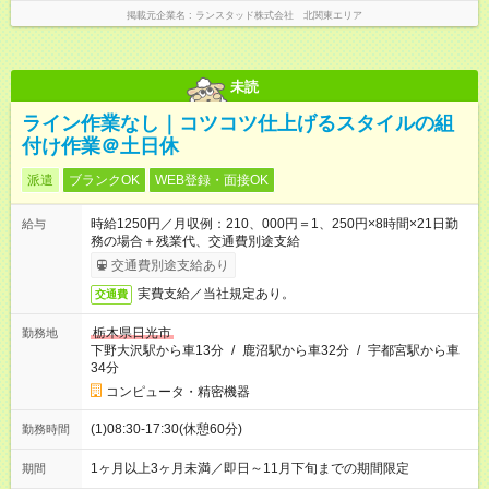
掲載元企業名
ランスタッド株式会社 北関東エリア
未読
ライン作業なし｜コツコツ仕上げるスタイルの組
付け作業＠土日休
派遣
ブランクOK
WEB登録・面接OK
時給1250円／月収例：210、000円＝1、250円×8時間×21日勤
給与
務の場合＋残業代、交通費別途支給
交通費別途支給あり
実費支給／当社規定あり。
交通費
栃木県日光市
勤務地
下野大沢駅から車13分
/
鹿沼駅から車32分
/
宇都宮駅から車
34分
コンピュータ・精密機器
(1)08:30-17:30(休憩60分)
勤務時間
1ヶ月以上3ヶ月未満／即日～11月下旬までの期間限定
期間