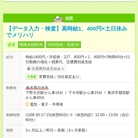
未読
【データ入力・検査】高時給1、400円×土日休み
でメリハリ
派遣
職種未経験OK
WEB登録・面接OK
時給1400円／月収例：227、850円＝1、400円×7時間45分×21
給与
日勤務の場合＋残業代、交通費別途支給
交通費別途支給あり
実費支給／当社規定あり。
交通費
栃木県日光市
勤務地
下野大沢駅から車15分
/
下今市駅から車15分
/
東武宇都宮駅
から車40分
電気・電子・半導体
(1)08:30-17:15(休憩60分) ※《休憩内訳》12:00～13:00（合計
勤務時間
60分）
3ヶ月以上／即日～長期（3ヶ月更新）
期間