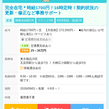
完全在宅＊時給1700円！16時定時！契約状況の
更新・修正など事務サポート
派遣
職種未経験OK
ブランクOK
WEB登録・面接OK
時給1700円＋交 【月収例】272,000円～ ■給与の前払いが可
給与
能な速払いサービスあり
交通費別途支給あり
交通費支給あり
交通費
25～30万円
月収例
東京都品川区
勤務地
五反田駅から徒歩7分
/
大崎広小路駅から徒歩5分
情報通信会社
9:00～16:00 ※休憩60分。10時～18時・10時～19時も相談可
勤務時間
能です。
2026/09/01～長期 ※9月～！
期間
履歴書不要
特徴