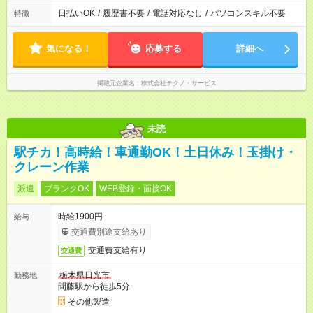
日払いOK
/
履歴書不要
/
電話対応なし
/
パソコンスキル不要
特徴
気になる！
応募する
詳細へ
掲載元企業名
株式会社テクノ・サービス
未読
駅チカ！高時給！車通勤OK！土日休み！玉掛け・
クレーン作業
派遣
ブランクOK
WEB登録・面接OK
時給1900円
給与
交通費別途支給あり
交通費支給有り
交通費
栃木県日光市
勤務地
間藤駅から徒歩5分
その他製造