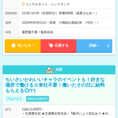
コンサルタント・シンクタンク
10:00-16:00（休憩60分）実働5時間（残業少なめ！）
勤務時間
2026年09月01日～長期 ※開始日相談OK ※9月～！
期間
履歴書不要
/
服装自由
特徴
気になる！
応募する
詳細へ
未読
ちいさいかわいいキャラのイベントも！好きな
場所で働ける☆来社不要！働いたその日に給料
もらえる◎/T1
アルバイト
職種未経験OK
日給13,000円～
給与
＋交通費支給 ★交通費全額支給！ ┗案件により規定あり ★日払
いOK！（規定あり） ┗働いたその日に現金GET♪ お仕事後はコ