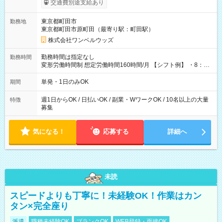
交通費別途支給あり
ンビニATMから 日払い分を引き落とせます！ 【試用期間】試
用期間なし
東京都町田市
勤務地
東京都町田市原町田（最寄り駅：町田駅）
株式会社ワンベルウッズ
勤務時間は指定なし
勤務時間
変形労働時間制 想定労働時間160時間/月 【シフト例】 ・8：00
～21：00
単発・1日のみOK
期間
週1日からOK / 日払いOK / 副業・WワークOK / 10名以上の大量
特徴
募集
気になる！
応募する
詳細へ
未読
スピードよりも丁寧に！未経験OK！作業はカン
タン×完全座り
派遣
職種未経験OK
ブランクOK
WEB登録・面接OK