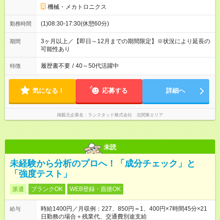
機械・メカトロニクス
(1)08:30-17:30(休憩60分)
勤務時間
3ヶ月以上／【即日～12月までの期間限定】※状況により延長の
期間
可能性あり
履歴書不要
/
40～50代活躍中
特徴
気になる！
応募する
詳細へ
掲載元企業名
ランスタッド株式会社 北関東エリア
未読
未経験から分析のプロへ！「成分チェック」と
「強度テスト」
派遣
ブランクOK
WEB登録・面接OK
時給1400円／月収例：227、850円＝1、400円×7時間45分×21
給与
日勤務の場合＋残業代、交通費別途支給