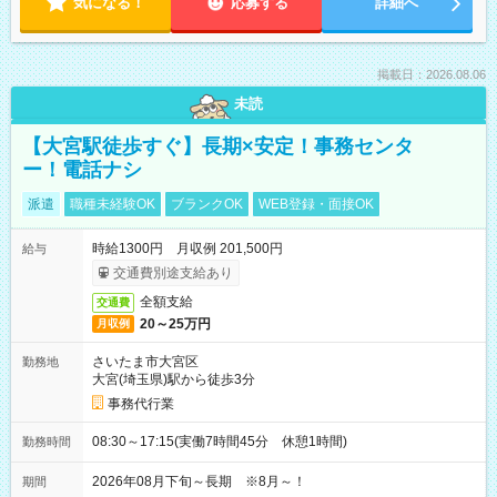
気になる！
応募する
詳細へ
掲載日：2026.08.06
未読
【大宮駅徒歩すぐ】長期×安定！事務センタ
ー！電話ナシ
派遣
職種未経験OK
ブランクOK
WEB登録・面接OK
時給1300円 月収例 201,500円
給与
交通費別途支給あり
全額支給
交通費
20～25万円
月収例
さいたま市大宮区
勤務地
大宮(埼玉県)駅から徒歩3分
事務代行業
08:30～17:15(実働7時間45分 休憩1時間)
勤務時間
2026年08月下旬～長期 ※8月～！
期間