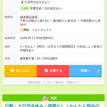
交通費別途支給あり
実費支給／当社規定あり。
交通費
栃木県日光市
勤務地
下野大沢駅から車13分
/
鹿沼駅から車32分
/
宇都宮駅から車
34分
機械・メカトロニクス
(1)08:30-17:30(休憩60分)
勤務時間
3ヶ月以上／【即日～12月までの期間限定】※状況により延長の
期間
可能性あり
履歴書不要
/
40～50代活躍中
特徴
気になる！
応募する
詳細へ
掲載元企業名
ランスタッド株式会社 北関東エリア
未読
日勤・土日完全休み・残業なし｜かんたん部品の