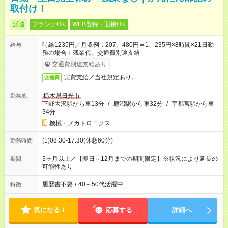
取付け！
派遣
ブランクOK
WEB登録・面接OK
時給1235円／月収例：207、480円＝1、235円×8時間×21日勤
給与
務の場合＋残業代、交通費別途支給
交通費別途支給あり
実費支給／当社規定あり。
交通費
栃木県日光市
勤務地
下野大沢駅から車13分
/
鹿沼駅から車32分
/
宇都宮駅から車
34分
機械・メカトロニクス
(1)08:30-17:30(休憩60分)
勤務時間
3ヶ月以上／【即日～12月までの期間限定】※状況により延長の
期間
可能性あり
履歴書不要
/
40～50代活躍中
特徴
気になる！
応募する
詳細へ