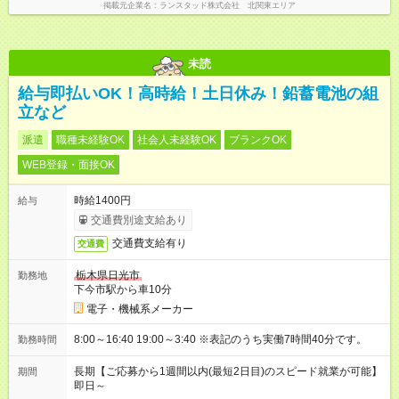
掲載元企業名
ランスタッド株式会社 北関東エリア
未読
給与即払いOK！高時給！土日休み！鉛蓄電池の組
立など
派遣
職種未経験OK
社会人未経験OK
ブランクOK
WEB登録・面接OK
時給1400円
給与
交通費別途支給あり
交通費支給有り
交通費
栃木県日光市
勤務地
下今市駅から車10分
電子・機械系メーカー
8:00～16:40 19:00～3:40 ※表記のうち実働7時間40分です。
勤務時間
長期【ご応募から1週間以内(最短2日目)のスピード就業が可能】
期間
即日～