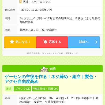
機械・メカトロニクス
(1)08:30-17:30(休憩60分)
勤務時間
3ヶ月以上／【即日～12月までの期間限定】※状況により延長の
期間
可能性あり
履歴書不要
/
40～50代活躍中
特徴
気になる！
応募する
詳細へ
掲載元企業名
ランスタッド株式会社 北関東エリア
未読
ゲーセンの主役を作る！ネジ締め・組立｜髪色・
アクセ自由度高め
派遣
ブランクOK
WEB登録・面接OK
時給1235円／月収例：207、480円＝1、235円×8時間×21日勤
給与
務の場合＋残業代、交通費別途支給