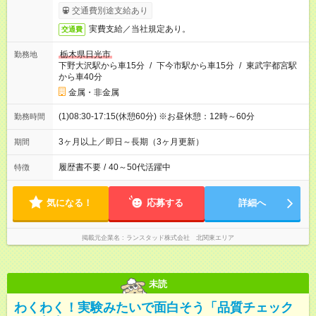
交通費別途支給あり
実費支給／当社規定あり。
交通費
栃木県日光市
勤務地
下野大沢駅から車15分
/
下今市駅から車15分
/
東武宇都宮駅
から車40分
金属・非金属
(1)08:30-17:15(休憩60分) ※お昼休憩：12時～60分
勤務時間
3ヶ月以上／即日～長期（3ヶ月更新）
期間
履歴書不要
/
40～50代活躍中
特徴
気になる！
応募する
詳細へ
掲載元企業名
ランスタッド株式会社 北関東エリア
未読
わくわく！実験みたいで面白そう「品質チェック