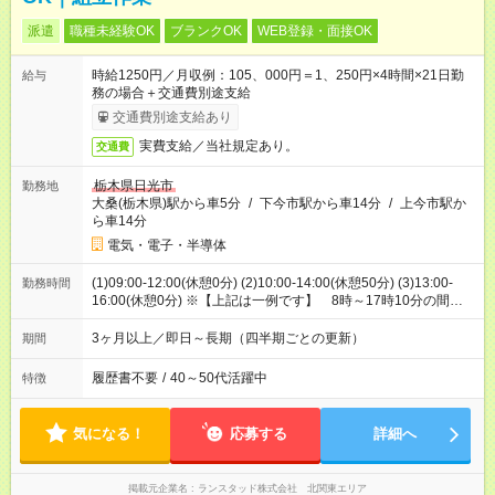
派遣
職種未経験OK
ブランクOK
WEB登録・面接OK
時給1250円／月収例：105、000円＝1、250円×4時間×21日勤
給与
務の場合＋交通費別途支給
交通費別途支給あり
実費支給／当社規定あり。
交通費
栃木県日光市
勤務地
大桑(栃木県)駅から車5分
/
下今市駅から車14分
/
上今市駅か
ら車14分
電気・電子・半導体
(1)09:00-12:00(休憩0分) (2)10:00-14:00(休憩50分) (3)13:00-
勤務時間
16:00(休憩0分) ※【上記は一例です】 8時～17時10分の間で
週20時間未満になるように出勤時間相談可能
3ヶ月以上／即日～長期（四半期ごとの更新）
期間
履歴書不要
/
40～50代活躍中
特徴
気になる！
応募する
詳細へ
掲載元企業名
ランスタッド株式会社 北関東エリア