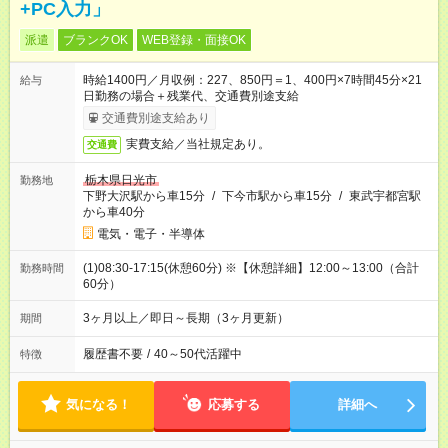
+PC入力」
派遣
ブランクOK
WEB登録・面接OK
時給1400円／月収例：227、850円＝1、400円×7時間45分×21
給与
日勤務の場合＋残業代、交通費別途支給
交通費別途支給あり
実費支給／当社規定あり。
交通費
栃木県日光市
勤務地
下野大沢駅から車15分
/
下今市駅から車15分
/
東武宇都宮駅
から車40分
電気・電子・半導体
(1)08:30-17:15(休憩60分) ※【休憩詳細】12:00～13:00（合計
勤務時間
60分）
3ヶ月以上／即日～長期（3ヶ月更新）
期間
履歴書不要
/
40～50代活躍中
特徴
気になる！
応募する
詳細へ