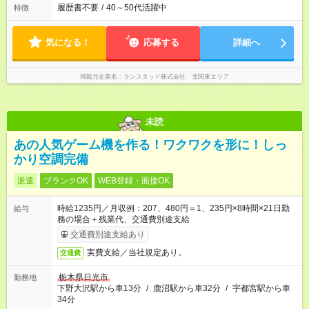
履歴書不要
/
40～50代活躍中
特徴
気になる！
応募する
詳細へ
掲載元企業名
ランスタッド株式会社 北関東エリア
未読
あの人気ゲーム機を作る！ワクワクを形に！しっ
かり空調完備
派遣
ブランクOK
WEB登録・面接OK
時給1235円／月収例：207、480円＝1、235円×8時間×21日勤
給与
務の場合＋残業代、交通費別途支給
交通費別途支給あり
実費支給／当社規定あり。
交通費
栃木県日光市
勤務地
下野大沢駅から車13分
/
鹿沼駅から車32分
/
宇都宮駅から車
34分