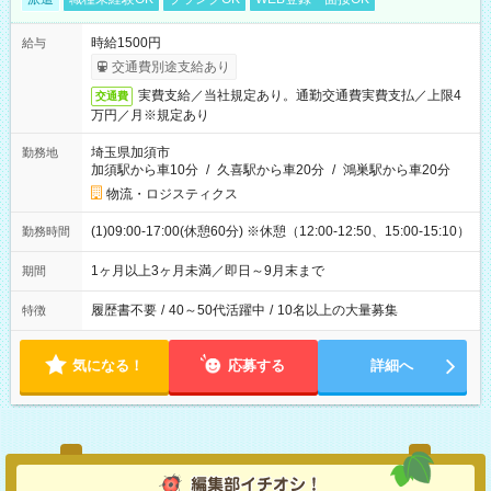
時給1500円
給与
交通費別途支給あり
実費支給／当社規定あり。通勤交通費実費支払／上限4
交通費
万円／月※規定あり
埼玉県加須市
勤務地
加須駅から車10分
/
久喜駅から車20分
/
鴻巣駅から車20分
物流・ロジスティクス
(1)09:00-17:00(休憩60分) ※休憩（12:00-12:50、15:00-15:10）
勤務時間
1ヶ月以上3ヶ月未満／即日～9月末まで
期間
履歴書不要
/
40～50代活躍中
/
10名以上の大量募集
特徴
気になる！
応募する
詳細へ