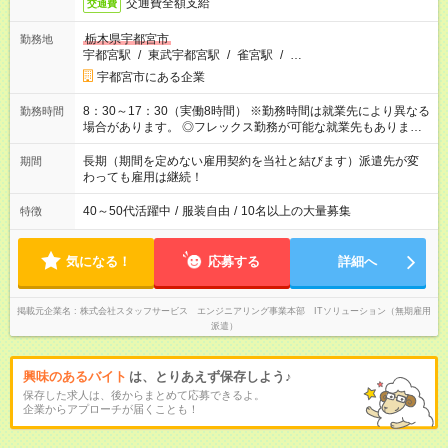
交通費全額支給
交通費
栃木県宇都宮市
勤務地
宇都宮駅
/
東武宇都宮駅
/
雀宮駅
/
…
宇都宮市にある企業
8：30～17：30（実働8時間） ※勤務時間は就業先により異なる
勤務時間
場合があります。 ◎フレックス勤務が可能な就業先もありま
す。 ◎今よりもさらに働きやすい環境をつくるべく、 働き方
改革に全社をあげて取り組んでいます。
長期（期間を定めない雇用契約を当社と結びます）派遣先が変
期間
わっても雇用は継続！
40～50代活躍中
/
服装自由
/
10名以上の大量募集
特徴
気になる！
応募する
詳細へ
掲載元企業名
株式会社スタッフサービス エンジニアリング事業本部 ITソリューション（無期雇用
派遣）
興味のあるバイト
は、とりあえず保存しよう♪
保存した求人は、後からまとめて応募できるよ。
企業からアプローチが届くことも！