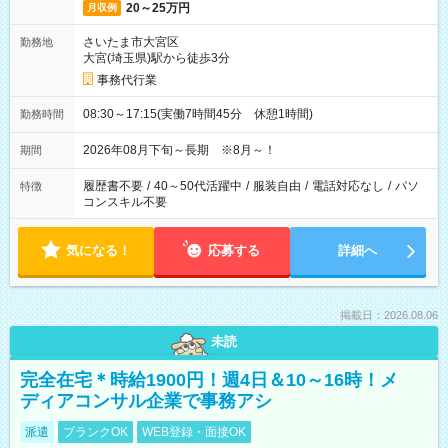
20～25万円
月収例
さいたま市大宮区
勤務地
大宮(埼玉県)駅から徒歩3分
事務代行業
08:30～17:15(実働7時間45分 休憩1時間)
勤務時間
2026年08月下旬～長期 ※8月～！
期間
履歴書不要
/
40～50代活躍中
/
服装自由
/
電話対応なし
/
パソ
特徴
コンスキル不要
気になる！
応募する
詳細へ
掲載日：2026.08.06
未読
完全在宅＊時給1900円！週4日＆10～16時！メ
ディアコンサル企業で事務アシ
派遣
ブランクOK
WEB登録・面接OK