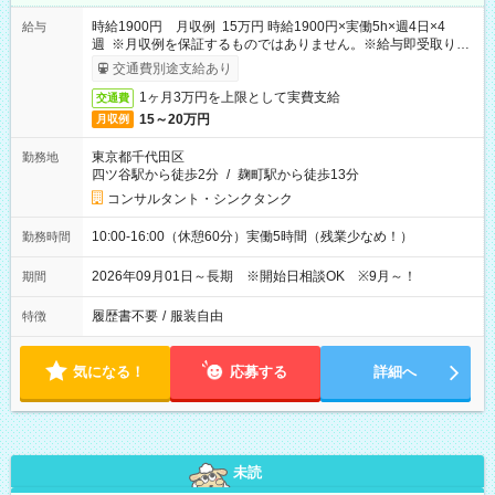
時給1900円 月収例 15万円 時給1900円×実働5h×週4日×4
給与
週 ※月収例を保証するものではありません。※給与即受取りサ
ービス利用可（利用条件有）
交通費別途支給あり
1ヶ月3万円を上限として実費支給
交通費
15～20万円
月収例
東京都千代田区
勤務地
四ツ谷駅から徒歩2分
/
麹町駅から徒歩13分
コンサルタント・シンクタンク
10:00-16:00（休憩60分）実働5時間（残業少なめ！）
勤務時間
2026年09月01日～長期 ※開始日相談OK ※9月～！
期間
履歴書不要
/
服装自由
特徴
気になる！
応募する
詳細へ
未読