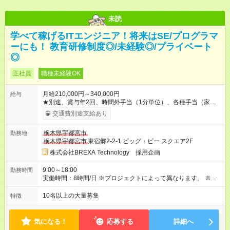
未読
学べて稼げるITエンジニア！将来はSE/プログラマ
ーにも！ 教育研修制度◎/未経験◎/プライベート
◎
正社員
職種未経験OK
月給210,000円～340,000円
給与
★別途、賞与年2回、時間外手当（1分単位）、各種手当（家
族、赴任等）が支給されます。 ★スキル・経験年数・年齢等も
交通費別途支給あり
考慮し、話し合いの上で決定します。 【試用期間】試用期間あ
り 試用期間の長さ：3ヶ月 雇用形態、給与は本採用時と同じで
栃木県宇都宮市
勤務地
す。
栃木県宇都宮市
東宿郷2-2-1 ビッグ・ビー スクエア2F
株式会社BREXA Technology 採用企画
9:00～18:00
勤務時間
実働時間：8時間/日 ※プロジェクトによって異なります。 ※サ
ービス残業はございません。残業代1分単位で支給。
10名以上の大量募集
特徴
気になる！
応募する
詳細へ