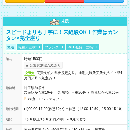
未読
スピードよりも丁寧に！未経験OK！作業はカン
タン×完全座り
派遣
職種未経験OK
ブランクOK
WEB登録・面接OK
時給1500円
給与
交通費別途支給あり
実費支給／当社規定あり。通勤交通費実費支払／上限4
交通費
万円／月※規定あり
埼玉県加須市
勤務地
加須駅から車10分
/
久喜駅から車20分
/
鴻巣駅から車20分
物流・ロジスティクス
(1)09:00-17:00(休憩60分) ※休憩（12:00-12:50、15:00-15:10）
勤務時間
1ヶ月以上3ヶ月未満／即日～9月末まで
期間
履歴書不要
/
40～50代活躍中
/
10名以上の大量募集
特徴