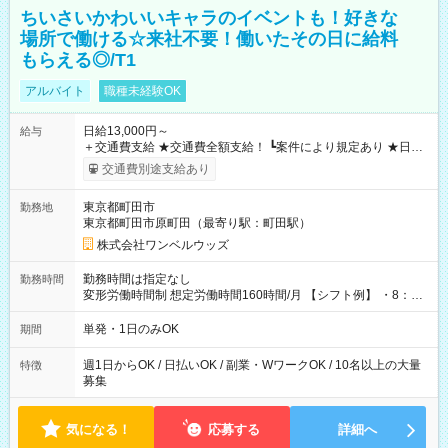
ちいさいかわいいキャラのイベントも！好きな
場所で働ける☆来社不要！働いたその日に給料
もらえる◎/T1
アルバイト
職種未経験OK
日給13,000円～
給与
＋交通費支給 ★交通費全額支給！ ┗案件により規定あり ★日払
いOK！（規定あり） ┗働いたその日に現金GET♪ お仕事後はコ
交通費別途支給あり
ンビニATMから 日払い分を引き落とせます！ 【試用期間】試
用期間なし
東京都町田市
勤務地
東京都町田市原町田（最寄り駅：町田駅）
株式会社ワンベルウッズ
勤務時間は指定なし
勤務時間
変形労働時間制 想定労働時間160時間/月 【シフト例】 ・8：00
～21：00
単発・1日のみOK
期間
週1日からOK / 日払いOK / 副業・WワークOK / 10名以上の大量
特徴
募集
気になる！
応募する
詳細へ