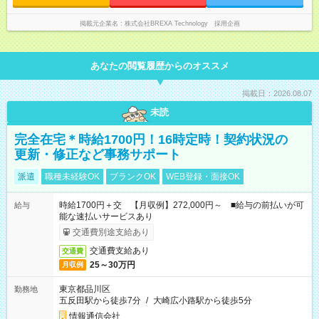
掲載元企業名
株式会社BREXA Technology 採用企画
あなたの閲覧履歴からのオススメ
掲載日：2026.08.07
未読
完全在宅＊時給1700円！16時定時！契約状況の
更新・修正など事務サポート
派遣
職種未経験OK
ブランクOK
WEB登録・面接OK
時給1700円＋交 【月収例】272,000円～ ■給与の前払いが可
給与
能な速払いサービスあり
交通費別途支給あり
交通費支給あり
交通費
25～30万円
月収例
東京都品川区
勤務地
五反田駅から徒歩7分
/
大崎広小路駅から徒歩5分
情報通信会社