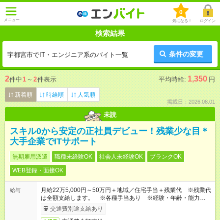
0
メニュー
気になる！
ログイン
検索結果
条件の変更
宇都宮市でIT・エンジニア系のバイト一覧
2
1,350
件中
1
～
2
件表示
平均時給:
円
新着順
時給順
人気順
掲載日：2026.08.01
未読
スキル0から安定の正社員デビュー！残業少な目＊
大手企業でITサポート
無期雇用派遣
職種未経験OK
社会人未経験OK
ブランクOK
WEB登録・面接OK
月給22万5,000円～50万円＋地域／住宅手当＋残業代 ※残業代
給与
は全額支給します。 ※各種手当あり ※経験・年齢・能力等を
考慮して加給・優遇します。
交通費別途支給あり