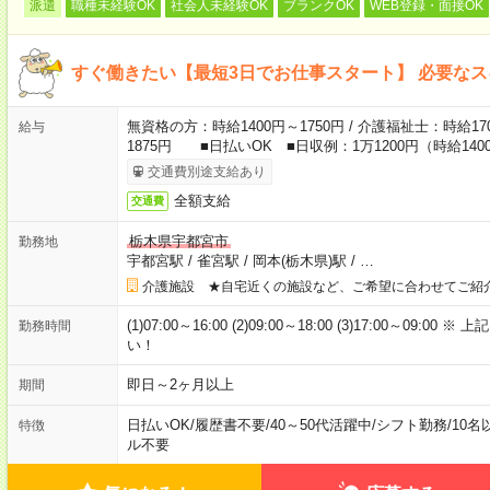
派遣
職種未経験OK
社会人未経験OK
ブランクOK
WEB登録・面接OK
すぐ働きたい【最短3日でお仕事スタート】 必要な
無資格の方：時給1400円～1750円 / 介護福祉士：時給170
給与
1875円 ■日払いOK ■日収例：1万1200円（時給1400
交通費別途支給あり
全額支給
交通費
栃木県宇都宮市
勤務地
宇都宮駅
/
雀宮駅
/
岡本(栃木県)駅
/
…
介護施設 ★自宅近くの施設など、ご希望に合わせてご紹
(1)07:00～16:00 (2)09:00～18:00 (3)17:00～
勤務時間
い！
即日～2ヶ月以上
期間
日払いOK
/
履歴書不要
/
40～50代活躍中
/
シフト勤務
/
10名
特徴
ル不要