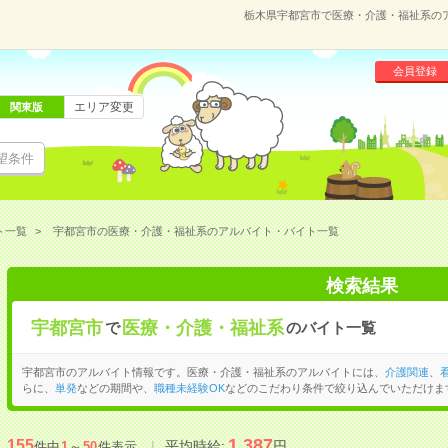
栃木県宇都宮市で医療・介護・福祉系の
会員登録
エリア変更
関東版
望条件
ト一覧
宇都宮市の医療・介護・福祉系のアルバイト・バイト一覧
検索結果
宇都宮市
医療・介護・福祉系
で
のバイト一覧
宇都宮市のアルバイト情報です。医療・介護・福祉系のアルバイトには、
介護関連
、
らに、
単発
などの期間や、
職種未経験OK
などのこだわり条件で絞り込んでいただけま
1,387
155
平均時給:
円
件中
1
～
50
件表示