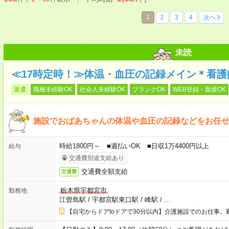
1
2
3
4
次へ
未読
≪17時定時！≫体温・血圧の記録メイン＊看護師
派遣
職種未経験OK
社会人未経験OK
ブランクOK
WEB登録・面接OK
施設でおばあちゃんの体温や血圧の記録などをお任
時給1800円～ ■週払いOK ■日収1万4400円以上
給与
交通費別途支給あり
交通費全額支給
交通費
栃木県宇都宮市
勤務地
江曽島駅
/
宇都宮駅東口駅
/
峰駅
/
…
【自宅からドアtoドアで30分以内】介護施設でのお仕事。