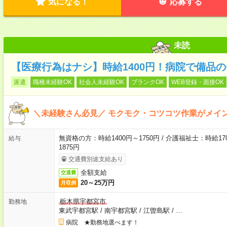
気になる！
応募する
未読
【医療行為はナシ】時給1400円！病院で備品
派遣
職種未経験OK
社会人未経験OK
ブランクOK
WEB登録・面接OK
＼未経験さん必見／ モクモク・コツコツ作業がメイ
無資格の方：時給1400円～1750円 / 介護福祉士：時給170
給与
1875円
交通費別途支給あり
全額支給
交通費
20～25万円
月収例
栃木県宇都宮市
勤務地
東武宇都宮駅
/
南宇都宮駅
/
江曽島駅
/
…
病院 ★勤務地選べます！