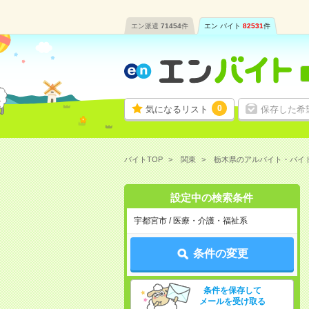
エン派遣
71454
件
エン バイト
82531
件
0
気になるリスト
保存した希
バイトTOP
関東
栃木県のアルバイト・バイ
設定中の検索条件
宇都宮市 / 医療・介護・福祉系
条件の変更
条件を保存して
メールを受け取る