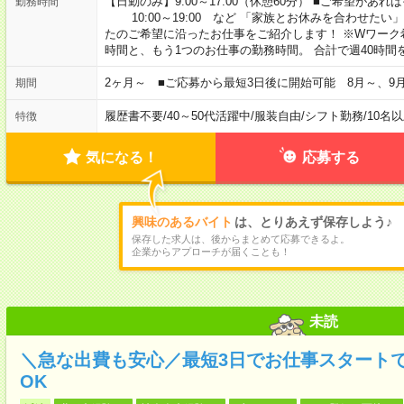
【日勤のみ】9:00～17:00（休憩60分） ■ご希望があれば
勤務時間
10:00～19:00 など 「家族とお休みを合わせたい
たのご希望に沿ったお仕事をご紹介します！ ※Wワーク
時間と、もう1つのお仕事の勤務時間。 合計で週40時
2ヶ月～ ■ご応募から最短3日後に開始可能 8月～、9
期間
履歴書不要
/
40～50代活躍中
/
服装自由
/
シフト勤務
/
10名
特徴
気になる！
応募する
興味のあるバイト
は、とりあえず保存しよう♪
保存した求人は、後からまとめて応募できるよ。
企業からアプローチが届くことも！
未読
＼急な出費も安心／最短3日でお仕事スタート
OK