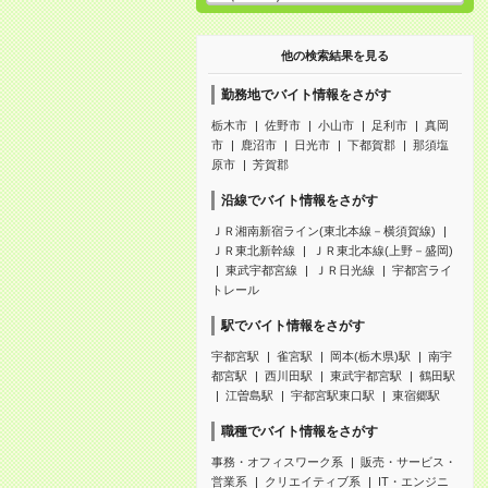
他の検索結果を見る
勤務地でバイト情報をさがす
栃木市
佐野市
小山市
足利市
真岡
市
鹿沼市
日光市
下都賀郡
那須塩
原市
芳賀郡
沿線でバイト情報をさがす
ＪＲ湘南新宿ライン(東北本線－横須賀線)
ＪＲ東北新幹線
ＪＲ東北本線(上野－盛岡)
東武宇都宮線
ＪＲ日光線
宇都宮ライ
トレール
駅でバイト情報をさがす
宇都宮駅
雀宮駅
岡本(栃木県)駅
南宇
都宮駅
西川田駅
東武宇都宮駅
鶴田駅
江曽島駅
宇都宮駅東口駅
東宿郷駅
職種でバイト情報をさがす
事務・オフィスワーク系
販売・サービス・
営業系
クリエイティブ系
IT・エンジニ