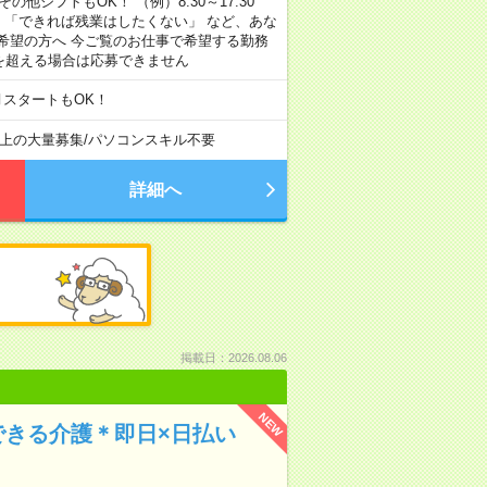
その他シフトもOK！ （例）8:30～17:30
」 「できれば残業はしたくない」 など、あな
希望の方へ 今ご覧のお仕事で希望する勤務
間を超える場合は応募できません
月スタートもOK！
以上の大量募集
/
パソコンスキル不要
詳細へ
掲載日：2026.08.06
NEW
できる介護＊即日×日払い