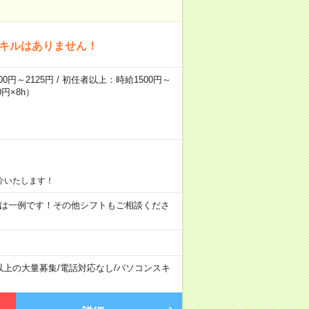
スキルはありません！
0円～2125円 / 初任者以上：時給1500円～
円×8h）
介いたします！
09:00 ※ 上記は一例です！その他シフトもご相談くださ
以上の大量募集
/
電話対応なし
/
パソコンスキ