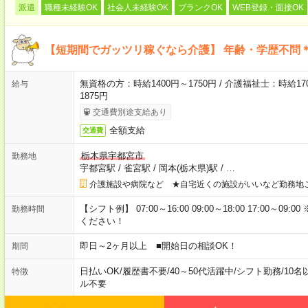
派遣
職種未経験OK
社会人未経験OK
ブランクOK
WEB登録・面接OK
【短期間でガッツリ稼ぐなら介護】 年齢・学歴不問＊
無資格の方：時給1400円～1750円 / 介護福祉士：時給170
給与
1875円
交通費別途支給あり
全額支給
交通費
栃木県宇都宮市
勤務地
宇都宮駅
/
雀宮駅
/
岡本(栃木県)駅
/
…
介護施設や病院など ★自宅近くの施設がいいなど勤務地
【シフト例】 07:00～16:00 09:00～18:00 17:00
勤務時間
ください！
即日～2ヶ月以上 ■開始日の相談OK！
期間
日払いOK
/
履歴書不要
/
40～50代活躍中
/
シフト勤務
/
10名
特徴
ル不要