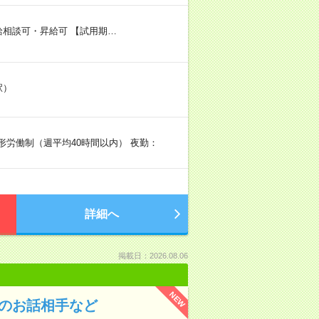
日給相談可・昇給可 【試用期…
駅）
形労働制（週平均40時間以内） 夜勤：
詳細へ
掲載日：2026.08.06
NEW
んのお話相手など