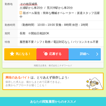
その他茨城県
勤務地
土浦駅から車20分
/
荒川沖駅から車20分
段ボール製造：簡単な機械オペレーター：派遣スタッフ活躍
中
〈勤務時間〉 10:00～19:00 実働：8時間 休憩：1時間
勤務時間
長期 ※開始日相談OK
期間
履歴書不要
/
シフト勤務
/
電話対応なし
/
パソコンスキル不要
特徴
気になる！
応募する
詳細へ
掲載元企業名
株式会社ニチギワールド
興味のあるバイト
は、とりあえず保存しよう♪
保存した求人は、後からまとめて応募できるよ。
企業からアプローチが届くことも！
あなたの閲覧履歴からのオススメ