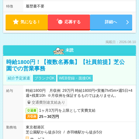
履歴書不要
特徴
気になる！
応募する
詳細へ
掲載日：2026.08.10
未読
時給1800円！【複数名募集】【社員前提】芝公
園での営業事務
紹介予定派遣
ブランクOK
WEB登録・面接OK
時給1800円 月収例 29万円 時給1800円×実働7h45m×週5日×4
給与
週+残業10h ※月収例を保証するものではありません。
交通費別途支給あり
1ヶ月3万円を上限として実費支給
交通費
25～30万円
月収例
東京都港区
勤務地
芝公園駅から徒歩3分
/
赤羽橋駅から徒歩5分