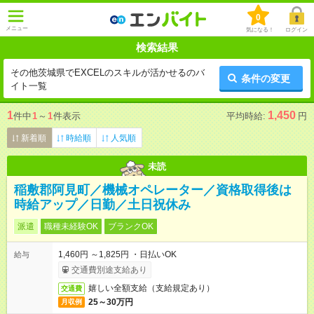
0
メニュー
気になる！
ログイン
検索結果
その他茨城県でEXCELのスキルが活かせるのバ
条件の変更
イト一覧
1
1,450
件中
1
～
1
件表示
平均時給:
円
新着順
時給順
人気順
未読
稲敷郡阿見町／機械オペレーター／資格取得後は
時給アップ／日勤／土日祝休み
派遣
職種未経験OK
ブランクOK
1,460円 ～1,825円 ・日払いOK
給与
交通費別途支給あり
嬉しい全額支給（支給規定あり）
交通費
25～30万円
月収例