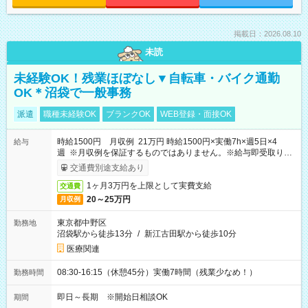
掲載日：2026.08.10
未読
未経験OK！残業ほぼなし▼自転車・バイク通勤
OK＊沼袋で一般事務
派遣
職種未経験OK
ブランクOK
WEB登録・面接OK
時給1500円 月収例 21万円 時給1500円×実働7h×週5日×4
給与
週 ※月収例を保証するものではありません。※給与即受取りサ
ービス利用可（利用条件有）
交通費別途支給あり
1ヶ月3万円を上限として実費支給
交通費
20～25万円
月収例
東京都中野区
勤務地
沼袋駅から徒歩13分
/
新江古田駅から徒歩10分
医療関連
08:30-16:15（休憩45分）実働7時間（残業少なめ！）
勤務時間
即日～長期 ※開始日相談OK
期間