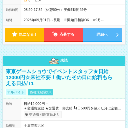
サ－ビス
08:50-17:35（休憩60分）実働7時間45分
勤務時間
2026年09月01日～長期 ※開始日相談OK ※9月～！
期間
気になる！
応募する
詳細へ
未読
東京ゲームショウでイベントスタッフ★日給
12000円☆来社不要！働いたその日に給料もら
える日払/T1
アルバイト
職種未経験OK
日給12,000円～
給与
＋交通費支給 ★交通費一部支給 ┗1日500円を超えた分は全額支
給！ ※往復500円以内の方は自己負担となります ★日払いOK！
交通費別途支給あり
（規定あり） ┗働いたその日に現金GET♪ お仕事後はコンビニ
ATMから 日払い分を引き落とせます！ 【試用期間】試用期間
千葉市美浜区
勤務地
なし