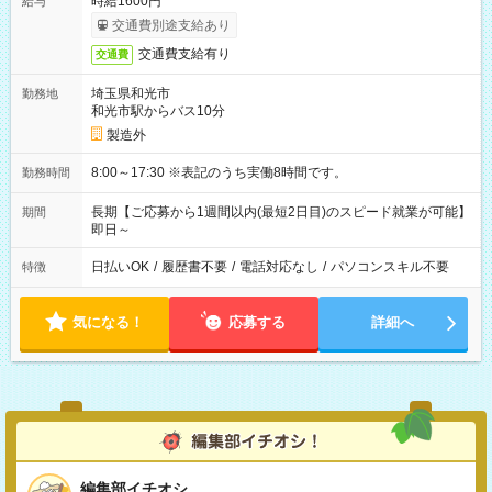
時給1600円
給与
交通費別途支給あり
交通費支給有り
交通費
埼玉県和光市
勤務地
和光市駅からバス10分
製造外
8:00～17:30 ※表記のうち実働8時間です。
勤務時間
長期【ご応募から1週間以内(最短2日目)のスピード就業が可能】
期間
即日～
日払いOK
/
履歴書不要
/
電話対応なし
/
パソコンスキル不要
特徴
気になる！
応募する
詳細へ
編集部イチオシ