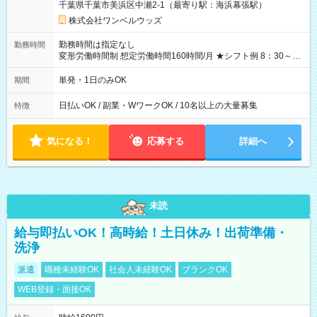
千葉県千葉市美浜区中瀬2-1（最寄り駅：海浜幕張駅）
株式会社ワンベルウッズ
勤務時間は指定なし
勤務時間
変形労働時間制 想定労働時間160時間/月 ★シフト例 8：30～
19：00
単発・1日のみOK
期間
日払いOK / 副業・WワークOK / 10名以上の大量募集
特徴
気になる！
応募する
詳細へ
未読
給与即払いOK！高時給！土日休み！出荷準備・
洗浄
派遣
職種未経験OK
社会人未経験OK
ブランクOK
WEB登録・面接OK