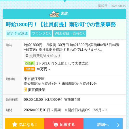
掲載日：2026.08.10
未読
時給1800円！【社員前提】南砂町での営業事務
紹介予定派遣
ブランクOK
WEB登録・面接OK
時給1800円 月収例 30万円 時給1800円×実働8h×週5日×4週
給与
+残業9h ※月収例を保証するものではありません。
交通費別途支給あり
1ヶ月3万円を上限として実費支給
交通費
30万円～
月収例
東京都江東区
勤務地
南砂町駅から徒歩7分
/
東陽町駅から徒歩10分
損害保険業
09:00-18:00（休憩60分）実働8時間
勤務時間
2026年09月01日～長期 ※開始日相談OK ※9月～！
期間
気になる！
応募する
詳細へ