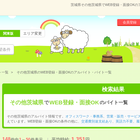
茨城県その他茨城県でWEB登録・面接OK
会員登録
エリア変更
関東版
望条件
ト一覧
その他茨城県のWEB登録・面接OKのアルバイト・バイト一覧
検索結果
その他茨城県
WEB登録・面接OK
で
のバイト一覧
その他茨城県のアルバイト情報です。
オフィスワーク・事務系
、
営業・販売・サービ
えています。WEB登録・面接OKの条件の他に、
交通費別途支給あり
、
英語力不要
、
履
1,351
148
平均時給:
円
件中
1
～
50
件表示