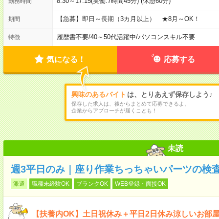
8:30～17:15(実働:7時間45分) (休憩60分)
勤務時間
【急募】即日～長期（3カ月以上） ★8月～OK！
期間
履歴書不要
/
40～50代活躍中
/
パソコンスキル不要
特徴
気になる！
応募する
興味のあるバイト
は、とりあえず保存しよう♪
保存した求人は、後からまとめて応募できるよ。
企業からアプローチが届くことも！
未読
週3平日のみ｜座り作業ちっちゃいパーツの検査
派遣
職種未経験OK
ブランクOK
WEB登録・面接OK
【扶養内OK】土日祝休み＋平日2日休み涼しいお部