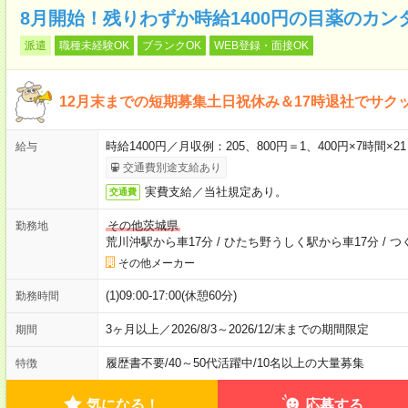
8月開始！残りわずか時給1400円の目薬のカン
派遣
職種未経験OK
ブランクOK
WEB登録・面接OK
12月末までの短期募集土日祝休み＆17時退社でサク
時給1400円／月収例：205、800円＝1、400円×7時
給与
交通費別途支給あり
実費支給／当社規定あり。
交通費
その他茨城県
勤務地
荒川沖駅から車17分
/
ひたち野うしく駅から車17分
/
つ
その他メーカー
(1)09:00-17:00(休憩60分)
勤務時間
3ヶ月以上／2026/8/3～2026/12/末までの期間限定
期間
履歴書不要
/
40～50代活躍中
/
10名以上の大量募集
特徴
気になる！
応募する