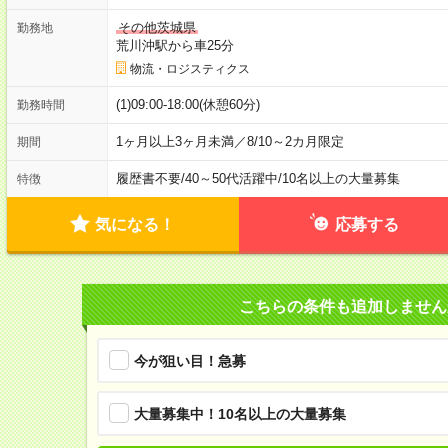
その他茨城県
勤務地
荒川沖駅から車25分
物流・ロジスティクス
(1)09:00-18:00(休憩60分)
勤務時間
1ヶ月以上3ヶ月未満／8/10～2カ月限定
期間
履歴書不要
/
40～50代活躍中
/
10名以上の大量募集
特徴
気になる！
応募する
こちらの条件も追加しません
今が狙い目！急募
大量募集中！10名以上の大量募集