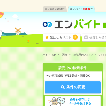
エン派遣
71454
件
エン バイト
82531
件
0
気になるリスト
保存した希
バイトTOP
関東
茨城県のアルバイト・バイ
設定中の検索条件
その他茨城県 / WEB登録・面接OK
条件の変更
条件を保存して
メールを受け取る