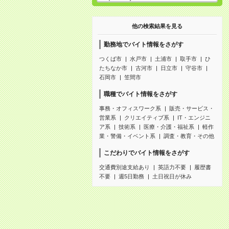
他の検索結果を見る
勤務地でバイト情報をさがす
つくば市
水戸市
土浦市
取手市
ひ
たちなか市
古河市
日立市
守谷市
石岡市
笠間市
職種でバイト情報をさがす
事務・オフィスワーク系
販売・サービス・
営業系
クリエイティブ系
IT・エンジニ
ア系
技術系
医療・介護・福祉系
軽作
業・警備・イベント系
調査・教育・その他
こだわりでバイト情報をさがす
交通費別途支給あり
英語力不要
履歴書
不要
週5日勤務
土日祝日が休み