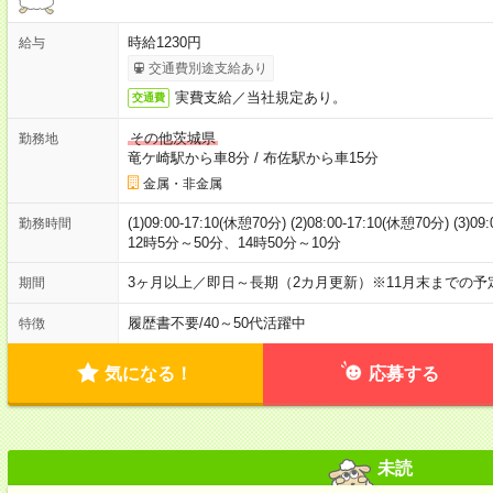
時給1230円
給与
交通費別途支給あり
実費支給／当社規定あり。
交通費
その他茨城県
勤務地
竜ケ崎駅から車8分
/
布佐駅から車15分
金属・非金属
(1)09:00-17:10(休憩70分) (2)08:00-17:10(休憩70分) (
勤務時間
12時5分～50分、14時50分～10分
3ヶ月以上／即日～長期（2カ月更新）※11月末までの予
期間
履歴書不要
/
40～50代活躍中
特徴
気になる！
応募する
未読