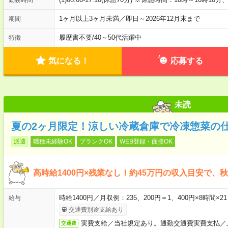
1ヶ月以上3ヶ月未満／即日～2026年12月末まで
期間
履歴書不要
/
40～50代活躍中
特徴
気になる！
応募する
未読
夏の2ヶ月限定！涼しい冷蔵倉庫で冷凍惣菜の
派遣
職種未経験OK
ブランクOK
WEB登録・面接OK
高時給1400円×残業なし！約45万円の収入目安で
時給1400円／月収例：235、200円＝1、400円×8時間
給与
交通費別途支給あり
実費支給／当社規定あり。通勤交通費実費支払／
交通費