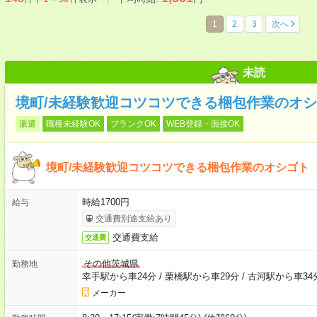
1
2
3
次へ
未読
境町/未経験歓迎コツコツできる梱包作業のオ
派遣
職種未経験OK
ブランクOK
WEB登録・面接OK
境町/未経験歓迎コツコツできる梱包作業のオシゴト
時給1700円
給与
交通費別途支給あり
交通費支給
交通費
その他茨城県
勤務地
幸手駅から車24分
/
栗橋駅から車29分
/
古河駅から車34
メーカー