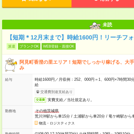
未読
【短期＊12月末まで】時給1600円！リーチフ
派遣
ブランクOK
WEB登録・面接OK
阿見町香澄の里エリア！短期でしっかり稼げる、大
み
時給1600円／月収例：252、000円＝1、600円×7時間
給与
給
交通費別途支給あり
実費支給／当社規定あり。
交通費
その他茨城県
勤務地
荒川沖駅から車15分
/
土浦駅から車20分
/
竜ケ崎駅から車
物流・ロジスティクス
(1)08:00-17:10(休憩70分) ※休憩時間：10時～10時10
勤務時間