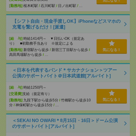
気になる！
[勤務地]
桜木町駅
/
石川町駅
/
日ノ出町駅
/
…
【シフト自由・現金手渡しOK】iPhoneなどスマホの
充電を繋げるだけ！[派遣]
[給 与]
時給1414円～ ▼日払いOK（規定あ
り） ■初勤務手当あり ※規定による
[勤務地]
新宿駅から徒歩
/
新宿三丁目駅から徒歩
/
気になる！
高田馬場駅から徒歩
/
…
＜日本を代表するバンド＊サカナクション＞ツアー
公演のサポートバイト＠日本武道館[アルバイト]
[給 与]
時給1250円～
[交通費]
支給（規定有り）
気になる！
[勤務地]
九段下駅から徒歩5分
/
竹橋駅から徒歩10
分
/
神保町駅から徒歩15分
/
…
＜SEKAI NO OWARI＊8月15日・16日＞ドーム公演
のサポートバイト[アルバイト]