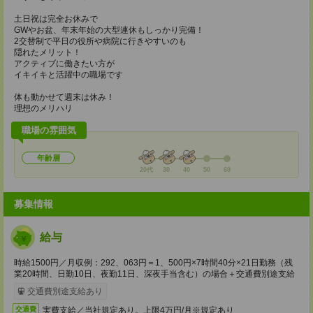
土日祝は完全お休みで
GWやお盆、年末年始の大型連休もしっかり完備！
2交替制で平日の役所や病院に行きやすいのも
隠れたメリット！
アクティブに働きたい方が
イキイキと活躍中の職場です
体も動かせて週末は休み！
理想のメリハリ
職場の雰囲気
年齢層
20代
30
40
50
60
募集情報
給与
時給1500円／月収例：292、063円＝1、500円×7時間40分×21日勤務（残
業20時間、日勤10日、夜勤11日、深夜手当含む）の場合＋交通費別途支給
交通費別途支給あり
実費支給／当社規定あり。上限4万円/月※規定あり
交通費