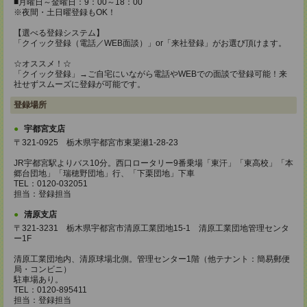
■月曜日～金曜日：9：00～18：00
※夜間・土日曜登録もOK！
【選べる登録システム】
「クイック登録（電話／WEB面談）」or「来社登録」がお選び頂けます。
☆オススメ！☆
「クイック登録」→ご自宅にいながら電話やWEBでの面談で登録可能！来
社せずスムーズに登録が可能です。
登録場所
宇都宮支店
〒321-0925 栃木県宇都宮市東簗瀬1-28-23
JR宇都宮駅よりバス10分。西口ロータリー9番乗場「東汗」「東高校」「本
郷台団地」「瑞穂野団地」行、「下栗団地」下車
TEL：0120-032051
担当：登録担当
清原支店
〒321-3231 栃木県宇都宮市清原工業団地15-1 清原工業団地管理センタ
ー1F
清原工業団地内、清原球場北側。管理センター1階（他テナント：簡易郵便
局・コンビニ）
駐車場あり。
TEL：0120-895411
担当：登録担当