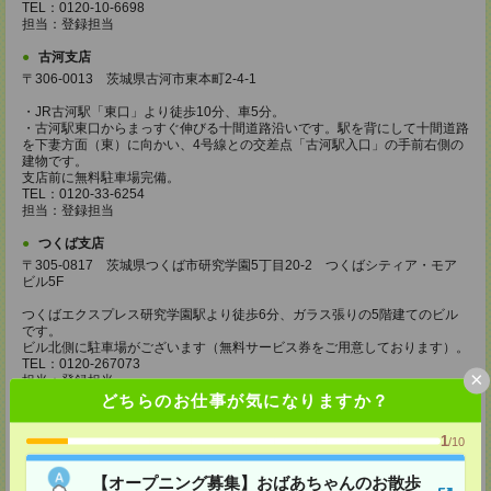
TEL：0120-10-6698
担当：登録担当
古河支店
〒306-0013 茨城県古河市東本町2-4-1
・JR古河駅「東口」より徒歩10分、車5分。
・古河駅東口からまっすぐ伸びる十間道路沿いです。駅を背にして十間道路
を下妻方面（東）に向かい、4号線との交差点「古河駅入口」の手前右側の
建物です。
支店前に無料駐車場完備。
TEL：0120-33-6254
担当：登録担当
つくば支店
〒305-0817 茨城県つくば市研究学園5丁目20-2 つくばシティア・モア
ビル5F
つくばエクスプレス研究学園駅より徒歩6分、ガラス張りの5階建てのビル
です。
ビル北側に駐車場がございます（無料サービス券をご用意しております）。
TEL：0120-267073
×
担当：登録担当
どちらのお仕事が気になりますか？
水戸支店
〒310-0803 茨城県水戸市城南3-10-17 カーニープレイス水戸1F
1
/10
水戸駅南口より徒歩15分。
【オープニング募集】おばあちゃんのお散歩
ビル東側に無料駐車場あり。