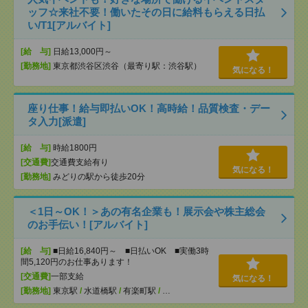
ッフ☆来社不要！働いたその日に給料もらえる日払
い/T1[アルバイト]
[給 与]
日給13,000円～
[勤務地]
東京都渋谷区渋谷（最寄り駅：渋谷駅）
気になる！
座り仕事！給与即払いOK！高時給！品質検査・デー
タ入力[派遣]
[給 与]
時給1800円
[交通費]
交通費支給有り
気になる！
[勤務地]
みどりの駅から徒歩20分
＜1日～OK！＞あの有名企業も！展示会や株主総会
のお手伝い！[アルバイト]
[給 与]
■日給16,840円～ ■日払いOK ■実働3時
間5,120円のお仕事あります！
[交通費]
一部支給
気になる！
[勤務地]
東京駅
/
水道橋駅
/
有楽町駅
/
…