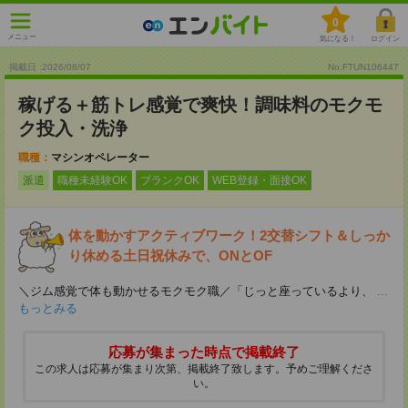
0
メニュー
気になる！
ログイン
掲載日 :2026
/
08
/
07
No.FTUN106447
稼げる＋筋トレ感覚で爽快！調味料のモクモ
ク投入・洗浄
職種：
マシンオペレーター
派遣
職種未経験OK
ブランクOK
WEB登録・面接OK
体を動かすアクティブワーク！2交替シフト＆しっか
り休める土日祝休みで、ONとOF
＼ジム感覚で体も動かせるモクモク職／「じっと座っているより、
...
もっとみる
応募が集まった時点で掲載終了
この求人は応募が集まり次第、掲載終了致します。予めご理解くださ
い。