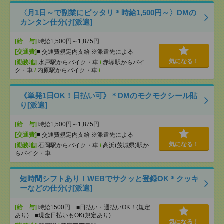
〈月1日～で副業にピッタリ＊時給1,500円～〉DMの
カンタン仕分け[派遣]
[給 与]
時給1,500円～1,875円
[交通費]
■ 交通費規定内支給 ※派遣先による
気になる！
[勤務地]
水戸駅からバイク・車
/
赤塚駅からバイ
ク・車
/
内原駅からバイク・車
/
…
《単発1日OK！日払い可》＊DMのモクモクシール貼
り[派遣]
[給 与]
時給1,500円～1,875円
[交通費]
■ 交通費規定内支給 ※派遣先による
気になる！
[勤務地]
石岡駅からバイク・車
/
高浜(茨城県)駅か
らバイク・車
短時間シフトあり！WEBでサクッと登録OK＊クッキ
ーなどの仕分け[派遣]
[給 与]
時給1500円 ■日払い・週払いOK！(規定
あり) ■現金日払いもOK(規定あり)
気になる！