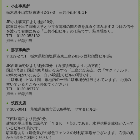
小山事業所
栃木県小山市駅東通り2-37-3 三共小山ビル１F
JR小山駅東口より徒歩10分。
駅東口を出て白鴎大学とヤマダ電機の間の道を真直ぐ進みます２つ目の信号
を渡って右側にある「三共小山ビル」の１階です。駐車場あり。
TEL：0120-353132
担当：登録担当
那須事業所
〒329-2751 栃木県那須塩原市東三島2-83-5 西那須野ビル3階
JR西那須野駅より徒歩20分 （西那須野駅より北西方向）
国道4号線と国道400号線が交差する「三島北交差点」の「マクドナルド」
の斜め向かいにある、白い4階建てビルの3階です。
（ 駐車場：ビル１階、敷地内の一部に駐車場が併設されています。北側の
空いているところへ停めてください）
TEL：0120-897731
担当：登録担当
筑西支店
〒308-0041 茨城県筑西市乙836番地 ヤマタビル1F
下館駅南口より徒歩1分。
建物の屋上看板に緑色で「ＹＳＫ」と記してある、水戸信用金庫様が入って
いるビルの1階です。
駐車場あり（建物並びの緑色フェンスの砂利駐車場がございます。右側の奥
から4台をご利用ください）