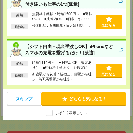
TEL：0120-451093
付き添いも仕事の1つ[派遣]
担当：登録担当
無資格未経験：時給1500円～ ■週払
給与
高崎支店
いOK ■扶養内OK ■日収1万2000円
〒370-0851 群馬県高崎市上中居町175-1 カツミビル1F
以上
桜木町駅 / 石川町駅 / 日ノ出町駅 / …
気になる!
勤務地
・ＪＲ：高崎駅東口より徒歩17分。
・車：国道17号下之城交差点を環状線に曲がります。「酒のやまや」を過
ぎ、左側にラーメン店の看板があります。その隣のビルの1階です。向かい
に「シューマート」があります。
【シフト自由・現金手渡しOK】iPhoneなど
支店の目の前に無料駐車場あり。
スマホの充電を繋げるだけ！[派遣]
TEL：0120-243918
担当：登録担当
時給1414円～ ▼日払いOK（規定あ
給与
久喜支店
り） ■初勤務手当あり ※規定によ
〒346-0003 埼玉県久喜市久喜中央1-1-3 熊谷ビル4F
る
新宿駅から徒歩 / 新宿三丁目駅から徒
気になる!
勤務地
歩 / 高田馬場駅から徒歩 / …
JR線・東武線久喜駅西口より徒歩2分。ロータリー内にある「マクドナル
ド」の入ったビルの4階。
駐車場：久喜市営駅前駐車場の無料駐車場サービスチケットを差し上げます
（久喜駅西口より徒歩3分。住所：久喜市久喜中央1-1061-50）。詳しくは
スキップ
どちらも気になる！
お電話でお問い合わせください。
TEL：050-1746-0006
担当：登録担当
しばらく表示しない