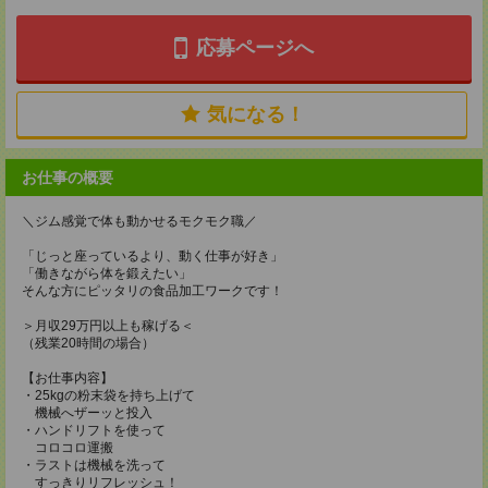
応募ページへ
気になる！
お仕事の概要
＼ジム感覚で体も動かせるモクモク職／
「じっと座っているより、動く仕事が好き」
「働きながら体を鍛えたい」
そんな方にピッタリの食品加工ワークです！
＞月収29万円以上も稼げる＜
（残業20時間の場合）
【お仕事内容】
・25kgの粉末袋を持ち上げて
機械へザーッと投入
・ハンドリフトを使って
コロコロ運搬
・ラストは機械を洗って
すっきりリフレッシュ！