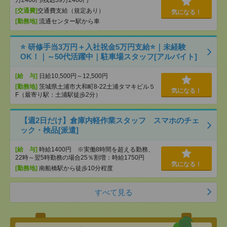
万2400円/残込39万2400円
[交通費]
交通費支給（規定あり）
気になる！
[勤務地]
流通センター駅から車
⭐ 研修手当3万円＋入社祝金5万円支給⭐｜未経験
OK！｜～50代活躍中｜駐車場スタッフ[アルバイト]
[給 与]
日給10,500円～12,500円
[勤務地]
茨城県土浦市大和町8-22土浦タマキビル５
気になる！
F（最寄り駅：土浦駅徒歩2分）
【週2日だけ】倉庫内軽作業スタッフ スマホのチェ
ック・検品[派遣]
[給 与]
時給1400円 ※実働8時間を超える勤務、
22時～翌5時勤務の場合25％割増：時給1750円
気になる！
[勤務地]
南船橋駅から徒歩10分程度
すべて見る