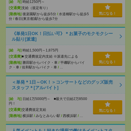
[給 与]
時給1250円～
[交通費]
支給（規定有り）
気になる！
[勤務地]
後楽園駅から徒歩5分
/
水道橋駅から徒歩5
分
/
春日(東京都)駅から徒歩7分
《単発1日OK！日払い可》＊お菓子のモクモクシー
ル貼り[派遣]
[給 与]
時給1,500円～1,875円
[交通費]
■ 交通費規定内支給 ※派遣先による
気になる！
[勤務地]
勝田駅からバイク・車
/
平磯駅からバイ
ク・車
/
佐和駅からバイク・車
/
…
＜単発＊1日～OK！＞コンサートなどのグッズ販売
スタッフ＊[アルバイト]
[給 与]
日給1万5000円～ ■最大で日給2万8500
円！
[交通費]
交通費規定支給
気になる！
[勤務地]
横浜駅
/
みなとみらい駅
/
西横浜駅
/
…
人気イベントも！好きな場所で働けるイベントスタ