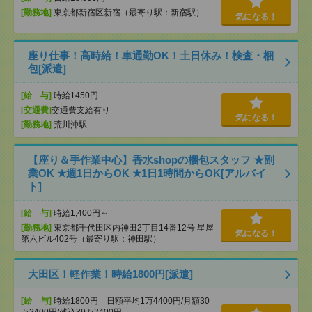
[勤務地]
東京都新宿区新宿（最寄り駅：新宿駅）
気になる！
座り仕事！高時給！車通勤OK！土日休み！検査・梱
包[派遣]
[給 与]
時給1450円
[交通費]
交通費支給有り
気になる！
[勤務地]
荒川沖駅
【座り＆手作業中心】香水shopの梱包スタッフ ★副
業OK ★週1日からOK ★1日1時間からOK[アルバイ
ト]
[給 与]
時給1,400円～
[勤務地]
東京都千代田区内神田2丁目14番12号 星屋
気になる！
第六ビル402号（最寄り駅：神田駅）
大田区！軽作業！時給1800円[派遣]
[給 与]
時給1800円 日額平均1万4400円/月額30