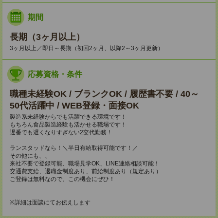
期間
長期（3ヶ月以上）
3ヶ月以上／即日～長期（初回2ヶ月、以降2～3ヶ月更新）
応募資格・条件
職種未経験OK / ブランクOK / 履歴書不要 / 40～
50代活躍中 / WEB登録・面接OK
製造系未経験からでも活躍できる環境です！
もちろん食品製造経験も活かせる職場です！
遅番でも遅くなりすぎない2交代勤務！
ランスタッドなら！＼半日有給取得可能です！／
その他にも、、
来社不要で登録可能、職場見学OK、LINE連絡相談可能！
交通費支給、退職金制度あり、前給制度あり（規定あり）
ご登録は無料なので、この機会にぜひ！
※詳細は面談にてお伝えします