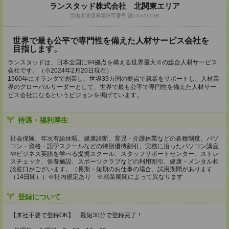
ランスタッド株式会社 北関東エリア
労働者派遣事業許可番号:派13-010538
世界で最も公平で専門性を備えた人材サービス会社を
目指します。
ランスタッドは、日本全国に94拠点を構える世界最大※の総合人材サービス
会社です。（※2024年2月20日現在）
1960年にオランダで創業し、世界39カ国の拠点で就業をサポートし、人材業
界のグローバルリーダーとして、世界で最も公平で専門性を備えた人材サー
ビス会社になるというビジョンを掲げています。
待遇・福利厚生
社会保険、年次有給休暇、健康診断、育児・介護休業などの各種制度、パソ
コン・資格・語学スクールなどの特別優待割引、実務に沿ったパソコン講座
やビジネス英語を学べる提携スクール、スタッフサポートセンター、ストレ
スチェック、保養施設、スポーツクラブなどの利用割引、健康・メンタル相
談窓口がございます。（長期・短期のお仕事の場合、試用期間があります
（14日間））※社内規定あり ※就業期間によって異なります
登録について
【来社不要で登録OK】 最短30分で登録完了！