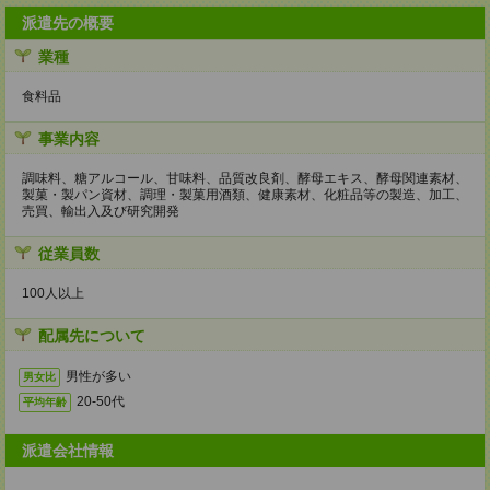
派遣先の概要
業種
食料品
事業内容
調味料、糖アルコール、甘味料、品質改良剤、酵母エキス、酵母関連素材、
製菓・製パン資材、調理・製菓用酒類、健康素材、化粧品等の製造、加工、
売買、輸出入及び研究開発
従業員数
100人以上
配属先について
男性が多い
男女比
20-50代
平均年齢
派遣会社情報