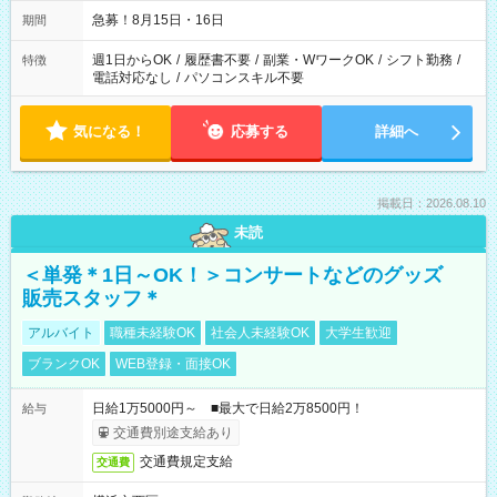
急募！8月15日・16日
期間
週1日からOK
/
履歴書不要
/
副業・WワークOK
/
シフト勤務
/
特徴
電話対応なし
/
パソコンスキル不要
気になる！
応募する
詳細へ
掲載日：2026.08.10
未読
＜単発＊1日～OK！＞コンサートなどのグッズ
販売スタッフ＊
アルバイト
職種未経験OK
社会人未経験OK
大学生歓迎
ブランクOK
WEB登録・面接OK
日給1万5000円～ ■最大で日給2万8500円！
給与
交通費別途支給あり
交通費規定支給
交通費