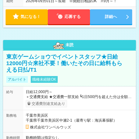
2026年09月01日～長期 ※開始日相談OK ※9月～！
期間
気になる！
応募する
詳細へ
未読
東京ゲームショウでイベントスタッフ★日給
12000円☆来社不要！働いたその日に給料もら
える日払/T1
アルバイト
職種未経験OK
日給12,000円～
給与
＋交通費支給 ★交通費一部支給 ┗1日500円を超えた分は全額支
給！ ※往復500円以内の方は自己負担となります ★日払いOK！
交通費別途支給あり
（規定あり） ┗働いたその日に現金GET♪ お仕事後はコンビニ
ATMから 日払い分を引き落とせます！ 【試用期間】試用期間
千葉市美浜区
勤務地
なし
千葉県千葉市美浜区中瀬2-1（最寄り駅：海浜幕張駅）
株式会社ワンベルウッズ
勤務時間は指定なし
勤務時間