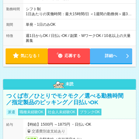
シフト制
勤務時間
1日あたりの実働時間：最大15時間/日 ＜1週間の勤務例＞週3回
勤務 勤務：月・水・金 休み：火・木・土・日 好きな時にお仕事
可能です！ ※1日あたりの最大実働時間は日勤、夜勤共に勤務し
単発・1日のみOK
期間
た時間になります。
週1日からOK / 日払いOK / 副業・WワークOK / 10名以上の大量
特徴
募集
気になる！
応募する
詳細へ
未読
つくば市／ひとりでモクモク／選べる勤務時間
／指定製品のピッキング／日払いOK
派遣
職種未経験OK
社会人未経験OK
ブランクOK
【時給】1500円 ～1875円 ・日払いOK
給与
交通費別途支給あり