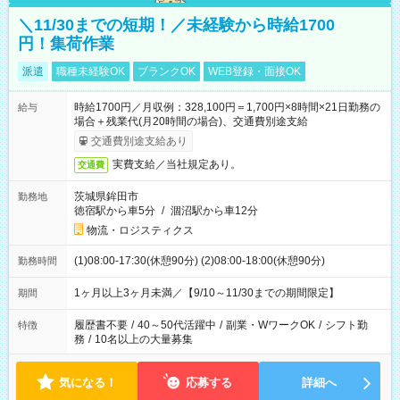
＼11/30までの短期！／未経験から時給1700
円！集荷作業
派遣
職種未経験OK
ブランクOK
WEB登録・面接OK
時給1700円／月収例：328,100円＝1,700円×8時間×21日勤務の
給与
場合＋残業代(月20時間の場合)、交通費別途支給
交通費別途支給あり
実費支給／当社規定あり。
交通費
茨城県鉾田市
勤務地
徳宿駅から車5分
/
涸沼駅から車12分
物流・ロジスティクス
(1)08:00-17:30(休憩90分) (2)08:00-18:00(休憩90分)
勤務時間
1ヶ月以上3ヶ月未満／【9/10～11/30までの期間限定】
期間
履歴書不要
/
40～50代活躍中
/
副業・WワークOK
/
シフト勤
特徴
務
/
10名以上の大量募集
気になる！
応募する
詳細へ