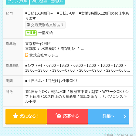
ブランクOK
WEB登録・面接OK
■日給16,840円～ ■日払いOK ■実働3時間5,120円のお仕事あ
給与
ります！
交通費別途支給あり
一部支給
交通費
東京都千代田区
勤務地
東京駅
/
水道橋駅
/
有楽町駅
/
…
株式会社マッシュ
■シフト例 ・07:00～19:30 ・09:00～12:00 ・10:00～17:00 ・
勤務時間
18:00～23:00 ・19:00～07:00 ・20:00～09:00 ・22:00～06:00
etc ★最短で3時間で5,120円のお仕事から 15時間で2万円近く稼
げるお仕事も！ ご希望のお時間に合わせてご紹介！ ※シフトは
■１日のみ・1回だけお仕事OK！
期間
現場によって異なります。 ※勿論、休憩時間はあるのでご安心
ください！
週1日からOK
/
日払いOK
/
履歴書不要
/
副業・WワークOK
/
シ
特徴
フト勤務
/
10名以上の大量募集
/
電話対応なし
/
パソコンスキ
ル不要
気になる！
応募する
詳細へ
掲載日：2026.08.10