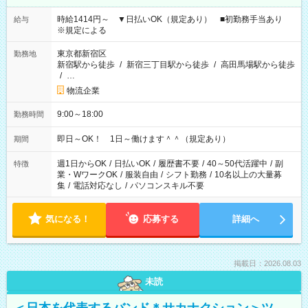
時給1414円～ ▼日払いOK（規定あり） ■初勤務手当あり
給与
※規定による
東京都新宿区
勤務地
新宿駅から徒歩
/
新宿三丁目駅から徒歩
/
高田馬場駅から徒歩
/
…
物流企業
9:00～18:00
勤務時間
即日～OK！ 1日～働けます＾＾（規定あり）
期間
週1日からOK
/
日払いOK
/
履歴書不要
/
40～50代活躍中
/
副
特徴
業・WワークOK
/
服装自由
/
シフト勤務
/
10名以上の大量募
集
/
電話対応なし
/
パソコンスキル不要
気になる！
応募する
詳細へ
掲載日：2026.08.03
未読