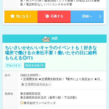
業・WワークOK
/
服装自由
/
シフト勤務
/
10名以上の大量募
集
/
電話対応なし
/
パソコンスキル不要
気になる！
応募する
詳細へ
未読
ちいさいかわいいキャラのイベントも！好きな
場所で働ける☆来社不要！働いたその日に給料
もらえる◎/T1
アルバイト
職種未経験OK
日給13,000円～
給与
＋交通費支給 ★交通費全額支給！ ┗案件により規定あり ★日払
いOK！（規定あり） ┗働いたその日に現金GET♪ お仕事後はコ
交通費別途支給あり
ンビニATMから 日払い分を引き落とせます！ 【試用期間】試
用期間なし
東京都世田谷区
勤務地
東京都世田谷区北沢（最寄り駅：下北沢駅）
株式会社ワンベルウッズ