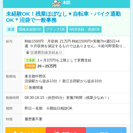
未読
未経験OK！残業ほぼなし▼自転車・バイク通勤
OK＊沼袋で一般事務
派遣
職種未経験OK
ブランクOK
WEB登録・面接OK
時給1500円 月収例 21万円 時給1500円×実働7h×週5日×4
給与
週 ※月収例を保証するものではありません。※給与即受取りサ
ービス利用可（利用条件有）
交通費別途支給あり
1ヶ月3万円を上限として実費支給
交通費
20～25万円
月収例
東京都中野区
勤務地
沼袋駅から徒歩13分
/
新江古田駅から徒歩10分
医療関連
08:30-16:15（休憩45分）実働7時間（残業少なめ！）
勤務時間
即日～長期 ※開始日相談OK
期間
履歴書不要
特徴