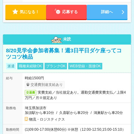
す！ 【シフト例】 ・11:00～14:00 ・16:30～19:00 ・13:00～
18:00 などのように、自由な働き方が可能なお仕事です！
気になる！
応募する
詳細へ
未読
8/20見学会参加者募集！週3日平日ダケ座ってコ
ツコツ検品
派遣
職種未経験OK
ブランクOK
WEB登録・面接OK
時給1500円
給与
交通費別途支給あり
実費支給／当社規定あり。通勤交通費実費支払／上限4
交通費
万円／月※規定あり
埼玉県加須市
勤務地
加須駅から車10分
/
久喜駅から車20分
/
鴻巣駅から車20分
物流・ロジスティクス
(1)09:00-17:00(休憩60分) ※休憩（12:00-12:50,15:00-15:10）
勤務時間