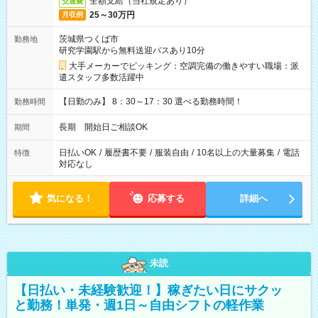
全額支給（当社規定あり）
交通費
25～30万円
月収例
茨城県つくば市
勤務地
研究学園駅から無料送迎バスあり10分
大手メーカーでピッキング：空調完備の働きやすい職場：派
遣スタッフ多数活躍中
【日勤のみ】 8：30～17：30 選べる勤務時間！
勤務時間
長期 開始日ご相談OK
期間
日払いOK
/
履歴書不要
/
服装自由
/
10名以上の大量募集
/
電話
特徴
対応なし
気になる！
応募する
詳細へ
未読
【日払い・未経験歓迎！】稼ぎたい日にサクッ
と勤務！単発・週1日～自由シフトの軽作業