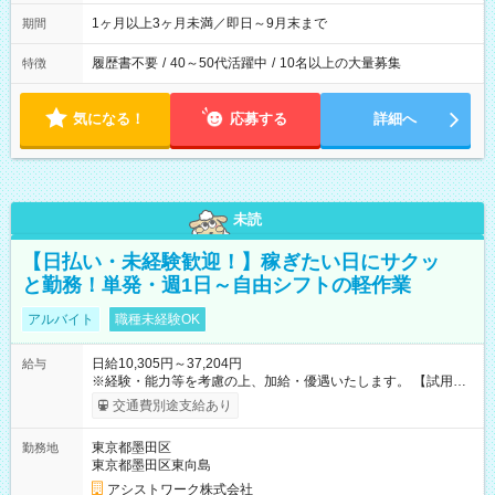
1ヶ月以上3ヶ月未満／即日～9月末まで
期間
履歴書不要
/
40～50代活躍中
/
10名以上の大量募集
特徴
気になる！
応募する
詳細へ
未読
【日払い・未経験歓迎！】稼ぎたい日にサクッ
と勤務！単発・週1日～自由シフトの軽作業
アルバイト
職種未経験OK
日給10,305円～37,204円
給与
※経験・能力等を考慮の上、加給・優遇いたします。 【試用期
間】試用期間なし
交通費別途支給あり
東京都墨田区
勤務地
東京都墨田区東向島
アシストワーク株式会社