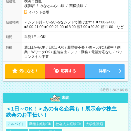
横浜市西区
勤務地
横浜駅
/
みなとみらい駅
/
西横浜駅
/
…
イベント会場
＜シフト例＞ いろいろなシフトで働けます！ ■7:00-24:00
勤務時間
■8:00-21:00 ■9:00-21:00 ■18:00-翌7:00 ■20:30-翌11:00 など
単発1日～OK!
期間
週1日からOK
/
日払いOK
/
履歴書不要
/
40～50代活躍中
/
副
特徴
業・WワークOK
/
服装自由
/
シフト勤務
/
電話対応なし
/
パソ
コンスキル不要
気になる！
応募する
詳細へ
掲載日：2026.08.10
未読
＜1日～OK！＞あの有名企業も！展示会や株主
総会のお手伝い！
アルバイト
職種未経験OK
社会人未経験OK
大学生歓迎