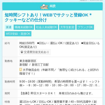
未読
短時間シフトあり！WEBでサクッと登録OK＊
クッキーなどの仕分け
派遣
職種未経験OK
社会人未経験OK
大学生歓迎
ブランクOK
WEB登録・面接OK
時給1500円 ■日払い・週払いOK！(規定あり) ■現金日払いも
給与
OK(規定あり)
交通費別途支給あり
東京都新宿区
勤務地
新宿駅
/
新宿三丁目駅
大手物流会社（年齢不問／「無理なく続けられる」と好評の
職場です！）
9:00～18:00（実動8時間） 希望の時間帯を選べます！ ＜シフト
勤務時間
例＞ ・8：30～12：00 ・10：00～19：00 ・17：00～22：00
・13：00～22：00 ・22：00～翌6：00 など
【急募】即日スタートＯＫ！ 単発1日のみから働けます。
期間
週1日からOK
/
日払いOK
/
履歴書不要
/
40～50代活躍中
/
副
特徴