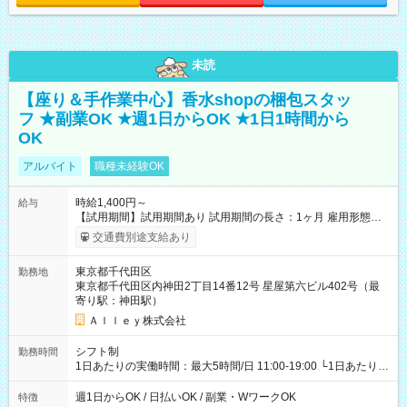
未読
【座り＆手作業中心】香水shopの梱包スタッ
フ ★副業OK ★週1日からOK ★1日1時間から
OK
アルバイト
職種未経験OK
時給1,400円～
給与
【試用期間】試用期間あり 試用期間の長さ：1ヶ月 雇用形態、
給与は本採用時と同じです。
交通費別途支給あり
東京都千代田区
勤務地
東京都千代田区内神田2丁目14番12号 星屋第六ビル402号（最
寄り駅：神田駅）
Ａｌｌｅｙ株式会社
シフト制
勤務時間
1日あたりの実働時間：最大5時間/日 11:00-19:00 └1日あたりの
実働時間：1-5時間 └上記の時間帯内であれば、いつでも勤務可
能！ └平日・土曜日の中で、お好きな曜日でご勤務いただけま
週1日からOK / 日払いOK / 副業・WワークOK
特徴