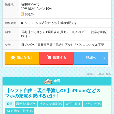
埼玉県和光市
勤務地
和光市駅からバス10分
製造外
8:00～17:30 ※表記のうち実働8時間です。
勤務時間
長期【ご応募から1週間以内(最短2日目)のスピード就業が可能】
期間
即日～
日払いOK
/
履歴書不要
/
電話対応なし
/
パソコンスキル不要
特徴
気になる！
応募する
詳細へ
掲載日：2026.08.07
未読
【シフト自由・現金手渡しOK】iPhoneなどス
マホの充電を繋げるだけ！
派遣
職種未経験OK
社会人未経験OK
大学生歓迎
ブランクOK
WEB登録・面接OK