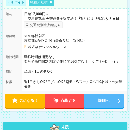
アルバイト
職種未経験OK
日給13,000円～
給与
＋交通費支給 ★交通費全額支給！ ┗案件により規定あり ★日払
いOK！（規定あり） ┗働いたその日に現金GET♪ お仕事後はコ
交通費別途支給あり
ンビニATMから 日払い分を引き落とせます！ 【試用期間】試
用期間なし
東京都新宿区
勤務地
東京都新宿区新宿（最寄り駅：新宿駅）
株式会社ワンベルウッズ
勤務時間は指定なし
勤務時間
変形労働時間制 想定労働時間160時間/月 【シフト例】 ・8：00
～21：00
単発・1日のみOK
期間
週1日からOK / 日払いOK / 副業・WワークOK / 10名以上の大量
特徴
募集
気になる！
応募する
詳細へ
未読