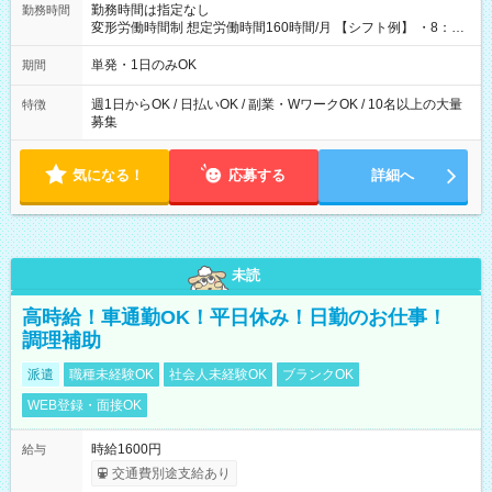
勤務時間は指定なし
勤務時間
変形労働時間制 想定労働時間160時間/月 【シフト例】 ・8：00
～21：00
単発・1日のみOK
期間
週1日からOK / 日払いOK / 副業・WワークOK / 10名以上の大量
特徴
募集
気になる！
応募する
詳細へ
未読
高時給！車通勤OK！平日休み！日勤のお仕事！
調理補助
派遣
職種未経験OK
社会人未経験OK
ブランクOK
WEB登録・面接OK
時給1600円
給与
交通費別途支給あり