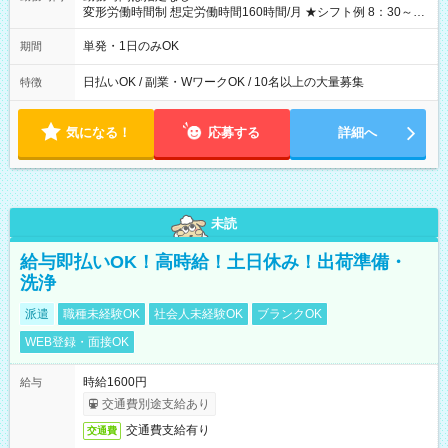
変形労働時間制 想定労働時間160時間/月 ★シフト例 8：30～
19：00
単発・1日のみOK
期間
日払いOK / 副業・WワークOK / 10名以上の大量募集
特徴
気になる！
応募する
詳細へ
未読
給与即払いOK！高時給！土日休み！出荷準備・
洗浄
派遣
職種未経験OK
社会人未経験OK
ブランクOK
WEB登録・面接OK
時給1600円
給与
交通費別途支給あり
交通費支給有り
交通費