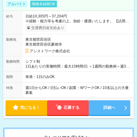
アルバイト
職種未経験OK
日給10,305円～37,204円
給与
※経験・能力等を考慮の上、加給・優遇いたします。 【試用期
間】試用期間なし
交通費別途支給あり
東京都世田谷区
勤務地
東京都世田谷区豪徳寺
アシストワーク株式会社
シフト制
勤務時間
1日あたりの実働時間：最大15時間/日 ＜1週間の勤務例＞週3回
勤務 勤務：月・水・金 休み：火・木・土・日 好きな時にお仕事
可能です！ ※1日あたりの最大実働時間は日勤、夜勤共に勤務し
単発・1日のみOK
期間
た時間になります。
週1日からOK / 日払いOK / 副業・WワークOK / 10名以上の大量
特徴
募集
気になる！
応募する
詳細へ