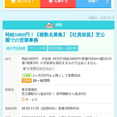
気になる！
応募する
詳細へ
掲載日：2026.08.10
未読
時給1800円！【複数名募集】【社員前提】芝公
園での営業事務
紹介予定派遣
ブランクOK
WEB登録・面接OK
時給1800円 月収例 29万円 時給1800円×実働7h45m×週5日×4
給与
週+残業10h ※月収例を保証するものではありません。
交通費別途支給あり
1ヶ月3万円を上限として実費支給
交通費
25～30万円
月収例
東京都港区
勤務地
芝公園駅から徒歩3分
/
赤羽橋駅から徒歩5分
サ－ビス
08:50-17:35（休憩60分）実働7時間45分
勤務時間