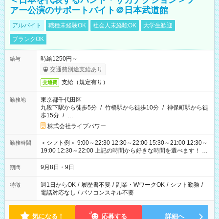
＜日本を代表するバンド＊サカナクション＞ツ
アー公演のサポートバイト＠日本武道館
アルバイト
職種未経験OK
社会人未経験OK
大学生歓迎
ブランクOK
時給1250円～
給与
交通費別途支給あり
支給（規定有り）
交通費
東京都千代田区
勤務地
九段下駅から徒歩5分
/
竹橋駅から徒歩10分
/
神保町駅から徒
歩15分
/
…
株式会社ライブパワー
＜シフト例＞ 9:00～22:30 12:30～22:00 15:30～21:00 12:30～
勤務時間
19:00 12:30～22:00 上記の時間から好きな時間を選べます！ ※
時間は変更となる可能性があります
9月8日・9日
期間
週1日からOK
/
履歴書不要
/
副業・WワークOK
/
シフト勤務
/
特徴
電話対応なし
/
パソコンスキル不要
気になる！
応募する
詳細へ