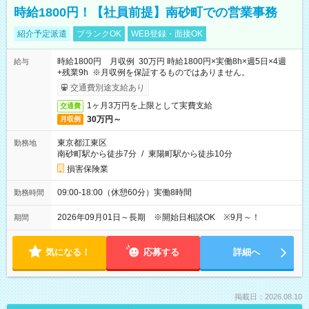
時給1800円！【社員前提】南砂町での営業事務
紹介予定派遣
ブランクOK
WEB登録・面接OK
時給1800円 月収例 30万円 時給1800円×実働8h×週5日×4週
給与
+残業9h ※月収例を保証するものではありません。
交通費別途支給あり
1ヶ月3万円を上限として実費支給
交通費
30万円～
月収例
東京都江東区
勤務地
南砂町駅から徒歩7分
/
東陽町駅から徒歩10分
損害保険業
09:00-18:00（休憩60分）実働8時間
勤務時間
2026年09月01日～長期 ※開始日相談OK ※9月～！
期間
気になる！
応募する
詳細へ
掲載日：2026.08.10