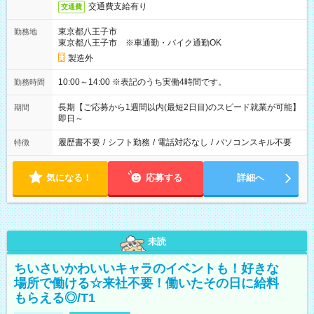
交通費支給有り
交通費
東京都八王子市
勤務地
東京都八王子市 ※車通勤・バイク通勤OK
製造外
10:00～14:00 ※表記のうち実働4時間です。
勤務時間
長期【ご応募から1週間以内(最短2日目)のスピード就業が可能】
期間
即日～
履歴書不要
/
シフト勤務
/
電話対応なし
/
パソコンスキル不要
特徴
気になる！
応募する
詳細へ
未読
ちいさいかわいいキャラのイベントも！好きな
場所で働ける☆来社不要！働いたその日に給料
もらえる◎/T1