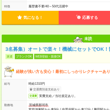
履歴書不要
/
40～50代活躍中
特徴
気になる！
応募する
未読
3名募集）オートで楽々！機械にセットでOK！
派遣
ブランクOK
WEB登録・面接OK
経験が浅い方も安心！最初にしっかりレクチャーあ
時給1310円
給与
交通費別途支給あり
実費支給／当社規定あり。
交通費
茨城県那珂市
勤務地
常陸鴻巣駅から車9分
/
中菅谷駅から車12分
/
勝田駅から