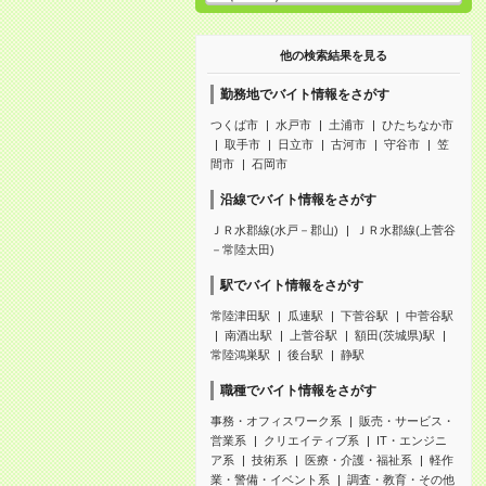
他の検索結果を見る
勤務地でバイト情報をさがす
つくば市
水戸市
土浦市
ひたちなか市
取手市
日立市
古河市
守谷市
笠
間市
石岡市
沿線でバイト情報をさがす
ＪＲ水郡線(水戸－郡山)
ＪＲ水郡線(上菅谷
－常陸太田)
駅でバイト情報をさがす
常陸津田駅
瓜連駅
下菅谷駅
中菅谷駅
南酒出駅
上菅谷駅
額田(茨城県)駅
常陸鴻巣駅
後台駅
静駅
職種でバイト情報をさがす
事務・オフィスワーク系
販売・サービス・
営業系
クリエイティブ系
IT・エンジニ
ア系
技術系
医療・介護・福祉系
軽作
業・警備・イベント系
調査・教育・その他