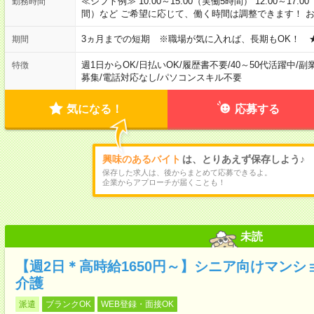
≪シフト例≫ 10:00～15:00（実働5時間） 12:00～17:0
勤務時間
間）など ご希望に応じて、働く時間は調整できます！ 
3ヵ月までの短期 ※職場が気に入れば、長期もOK！ 
期間
週1日からOK
/
日払いOK
/
履歴書不要
/
40～50代活躍中
/
副
特徴
募集
/
電話対応なし
/
パソコンスキル不要
気になる！
応募する
興味のあるバイト
は、とりあえず保存しよう♪
保存した求人は、後からまとめて応募できるよ。
企業からアプローチが届くことも！
未読
【週2日＊高時給1650円～】シニア向けマン
介護
派遣
ブランクOK
WEB登録・面接OK