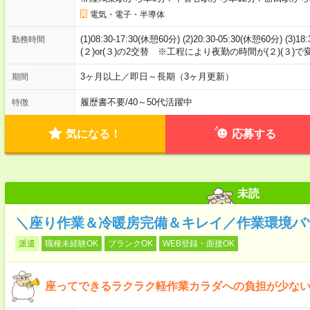
電気・電子・半導体
(1)08:30-17:30(休憩60分) (2)20:30-05:30(休憩60分) (
勤務時間
(２)or(３)の2交替 ※工程により夜勤の時間が(２)(３)
3ヶ月以上／即日～長期（3ヶ月更新）
期間
履歴書不要
/
40～50代活躍中
特徴
気になる！
応募する
未読
＼座り作業＆冷暖房完備＆キレイ／作業環境バ
派遣
職種未経験OK
ブランクOK
WEB登録・面接OK
座ってできるラクラク軽作業カラダへの負担が少ない