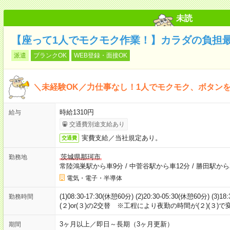
未読
【座って1人でモクモク作業！】カラダの負担
派遣
ブランクOK
WEB登録・面接OK
＼未経験OK／力仕事なし！1人でモクモク、ボタン
時給1310円
給与
交通費別途支給あり
実費支給／当社規定あり。
交通費
茨城県那珂市
勤務地
常陸鴻巣駅から車9分
/
中菅谷駅から車12分
/
勝田駅から
電気・電子・半導体
(1)08:30-17:30(休憩60分) (2)20:30-05:30(休憩60分) (
勤務時間
(２)or(３)の2交替 ※工程により夜勤の時間が(２)(３)
3ヶ月以上／即日～長期（3ヶ月更新）
期間