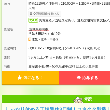
時給1310円／月収例：210,000円＝1,250円×8時間
給与
支給
交通費別途支給あり
実費支給／当社規定あり。通勤交通費実費支払／
交通費
茨城県那珂市
勤務地
常陸太田駅から車10分
電気・電子・半導体
(1)08:30-17:30(休憩60分) (2)20:30-05:30(休憩60分)
勤務時間
3ヶ月以上／即日～長期（初回2ヶ月、以降3ヶ月更新）
期間
履歴書不要
/
40～50代活躍中
/
10名以上の大量募集
特徴
気になる！
応募する
未読
しっかり休める工場週休3日制！コネクタ製造