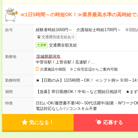
≪1日5時間～の時短OK！≫業界最高水準の高時給で
経験者時給1650円～ 介護福祉士時給1700円～ ※日払
給与
交通費別途支給あり
交通費全額支給
交通費
茨城県那珂市
勤務地
中菅谷駅
/
上菅谷駅
/
瓜連駅
/
…
介護施設や病院 ※ご自宅近辺からご案内可能
★【日勤のみ】1日5時間～OK！ ≪シフト例≫ 9:00～14:00 10
勤務時間
【急募】即日勤務OK！中旬～など開始日相談可 ★まず
期間
日払いOK
/
履歴書不要
/
40～50代活躍中
/
副業・WワークO
特徴
電話対応なし
/
パソコンスキル不要
気になる！
応募する