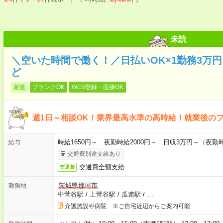
未読
＼空いた時間で働く！／日払いOK×1勤務3万
ど
派遣
ブランクOK
WEB登録・面接OK
週1日～相談OK！業界最高水準の高時給！就業後の
時給1650円～ 夜勤時給2000円～ 日収3万円～（夜勤時給
給与
交通費別途支給あり
交通費全額支給
交通費
茨城県那珂市
勤務地
中菅谷駅
/
上菅谷駅
/
瓜連駅
/
…
介護施設や病院 ※ご自宅近辺からご案内可能