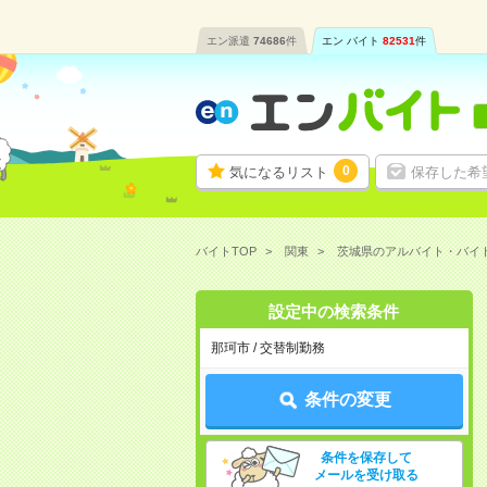
エン派遣
74686
件
エン バイト
82531
件
0
気になるリスト
保存した希
バイトTOP
関東
茨城県のアルバイト・バイ
設定中の検索条件
那珂市 / 交替制勤務
条件の変更
条件を保存して
メールを受け取る