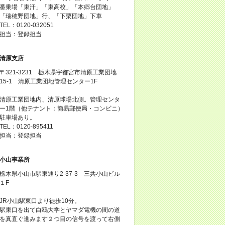
番乗場「東汗」「東高校」「本郷台団地」
「瑞穂野団地」行、「下栗団地」下車
TEL：0120-032051
担当：登録担当
清原支店
〒321-3231 栃木県宇都宮市清原工業団地
15-1 清原工業団地管理センター1F
清原工業団地内、清原球場北側。管理センタ
ー1階（他テナント：簡易郵便局・コンビニ）
駐車場あり。
TEL：0120-895411
担当：登録担当
小山事業所
栃木県小山市駅東通り2-37-3 三共小山ビル
１F
JR小山駅東口より徒歩10分。
駅東口を出て白鴎大学とヤマダ電機の間の道
を真直ぐ進みます２つ目の信号を渡って右側