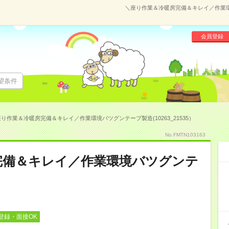
＼座り作業＆冷暖房完備＆キレイ／作業環境
会員登録
望条件
り作業＆冷暖房完備＆キレイ／作業環境バツグンテープ製造(10263_21535）
No.FMTN103163
完備＆キレイ／作業環境バツグンテ
登録・面接OK