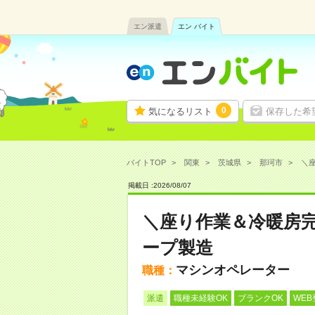
エン派遣
エン バイト
0
気になるリスト
保存した希
バイトTOP
関東
茨城県
那珂市
＼座
掲載日 :
2026
/
08
/
07
＼座り作業＆冷暖房
ープ製造
マシンオペレーター
職種：
派遣
職種未経験OK
ブランクOK
WEB