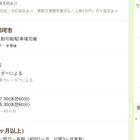
途支給あり
支給／当社規定あり。通勤交通費実費支払／上限4万円／月※規定あり
那珂市
勤可能/駐車場完備
子・半導体
休
ンダーによる
業カレンダーによる
-17:30(休憩60分)
-05:30(休憩60分)
0～40ｈ/月
ヶ月以上）
／即日～長期（初回2ヶ月、以降3ヶ月更新）