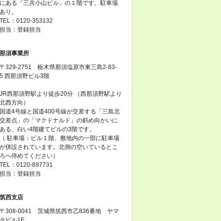
にある「三共小山ビル」の１階です。駐車場
あり。
TEL：0120-353132
担当：登録担当
那須事業所
〒329-2751 栃木県那須塩原市東三島2-83-
5 西那須野ビル3階
JR西那須野駅より徒歩20分 （西那須野駅より
北西方向）
国道4号線と国道400号線が交差する「三島北
交差点」の「マクドナルド」の斜め向かいに
ある、白い4階建てビルの3階です。
（ 駐車場：ビル１階、敷地内の一部に駐車場
が併設されています。北側の空いているとこ
ろへ停めてください）
TEL：0120-897731
担当：登録担当
筑西支店
〒308-0041 茨城県筑西市乙836番地 ヤマ
タビル1F