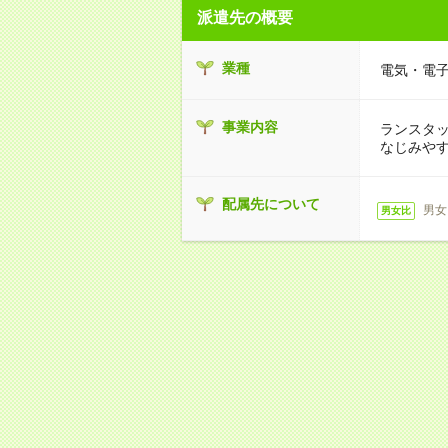
派遣先の概要
業種
電気・電
事業内容
ランスタ
なじみや
配属先について
男女
男女比