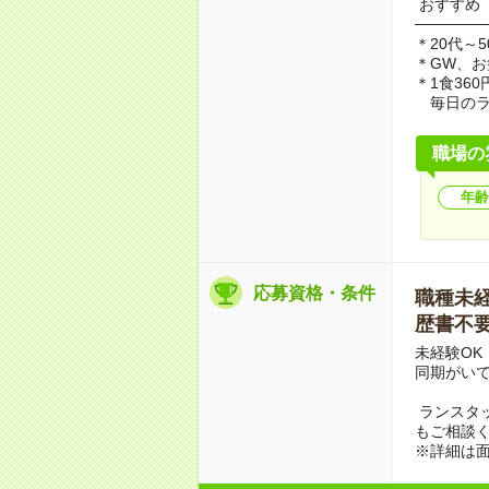
おすすめ
──────
＊20代～
＊GW、
＊1食36
毎日のラ
職場の
年齢
応募資格・条件
職種未経験
歴書不要 
未経験OK
同期がい
ランスタ
もご相談
※詳細は