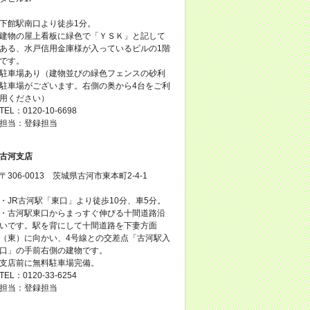
下館駅南口より徒歩1分。
建物の屋上看板に緑色で「ＹＳＫ」と記して
ある、水戸信用金庫様が入っているビルの1階
です。
駐車場あり（建物並びの緑色フェンスの砂利
駐車場がございます。右側の奥から4台をご利
用ください）
TEL：0120-10-6698
担当：登録担当
古河支店
〒306-0013 茨城県古河市東本町2-4-1
・JR古河駅「東口」より徒歩10分、車5分。
・古河駅東口からまっすぐ伸びる十間道路沿
いです。駅を背にして十間道路を下妻方面
（東）に向かい、4号線との交差点「古河駅入
口」の手前右側の建物です。
支店前に無料駐車場完備。
TEL：0120-33-6254
担当：登録担当