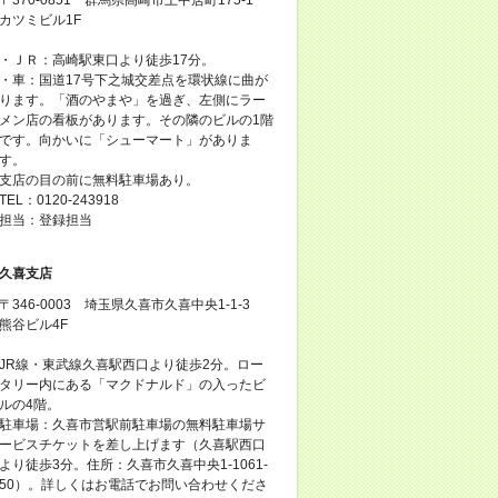
カツミビル1F
・ＪＲ：高崎駅東口より徒歩17分。
・車：国道17号下之城交差点を環状線に曲が
ります。「酒のやまや」を過ぎ、左側にラー
メン店の看板があります。その隣のビルの1階
です。向かいに「シューマート」がありま
す。
支店の目の前に無料駐車場あり。
TEL：0120-243918
担当：登録担当
久喜支店
〒346-0003 埼玉県久喜市久喜中央1-1-3
熊谷ビル4F
JR線・東武線久喜駅西口より徒歩2分。ロー
タリー内にある「マクドナルド」の入ったビ
ルの4階。
駐車場：久喜市営駅前駐車場の無料駐車場サ
ービスチケットを差し上げます（久喜駅西口
より徒歩3分。住所：久喜市久喜中央1-1061-
50）。詳しくはお電話でお問い合わせくださ