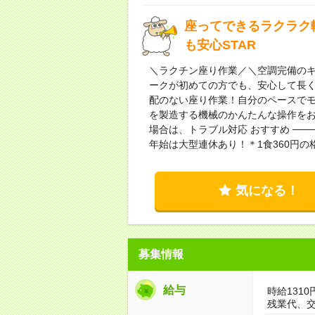
座ってできるラクラク
も安心STAR
＼ラクチン座り作業／＼空調完備のキ
ークが初めての方でも、安心して長
配のない座り作業！自分のペースでモク
を製造する機械のかんたんな操作を
場合は、トラブル対応 おすすめ ──
年始は大型連休あり！＊1食360円
気になる！
募集情報
給与
時給1310
残業代、