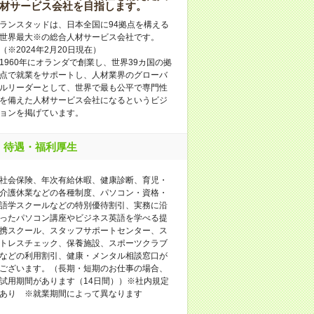
材サービス会社を目指します。
ランスタッドは、日本全国に94拠点を構える
世界最大※の総合人材サービス会社です。
（※2024年2月20日現在）
1960年にオランダで創業し、世界39カ国の拠
点で就業をサポートし、人材業界のグローバ
ルリーダーとして、世界で最も公平で専門性
を備えた人材サービス会社になるというビジ
ョンを掲げています。
待遇・福利厚生
社会保険、年次有給休暇、健康診断、育児・
介護休業などの各種制度、パソコン・資格・
語学スクールなどの特別優待割引、実務に沿
ったパソコン講座やビジネス英語を学べる提
携スクール、スタッフサポートセンター、ス
トレスチェック、保養施設、スポーツクラブ
などの利用割引、健康・メンタル相談窓口が
ございます。（長期・短期のお仕事の場合、
試用期間があります（14日間））※社内規定
あり ※就業期間によって異なります