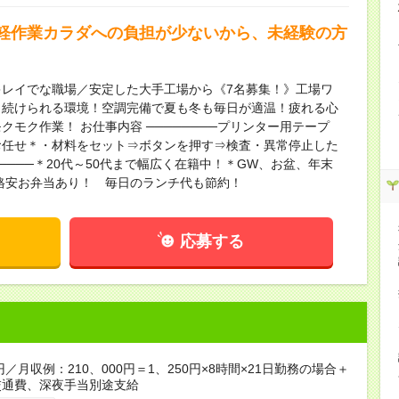
軽作業カラダへの負担が少ないから、未経験の方
レイでな職場／安定した大手工場から《7名募集！》工場ワ
く続けられる環境！空調完備で夏も冬も毎日が適温！疲れる心
モク作業！ お仕事内容 ────────プリンター用テープ
お任せ＊・材料をセット⇒ボタンを押す⇒検査・異常停止した
─────＊20代～50代まで幅広く在籍中！＊GW、お盆、年末
の格安お弁当あり！ 毎日のランチ代も節約！
応募する
円／月収例：210、000円＝1、250円×8時間×21日勤務の場合＋
交通費、深夜手当別途支給