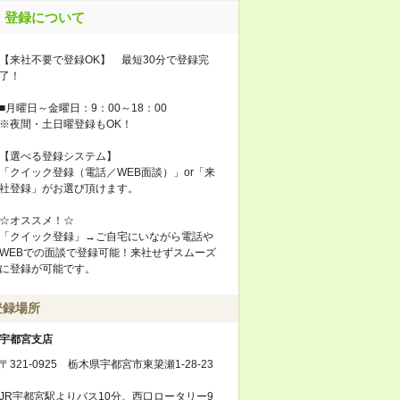
登録について
【来社不要で登録OK】 最短30分で登録完
了！
■月曜日～金曜日：9：00～18：00
※夜間・土日曜登録もOK！
【選べる登録システム】
「クイック登録（電話／WEB面談）」or「来
社登録」がお選び頂けます。
☆オススメ！☆
「クイック登録」→ご自宅にいながら電話や
WEBでの面談で登録可能！来社せずスムーズ
に登録が可能です。
登録場所
宇都宮支店
〒321-0925 栃木県宇都宮市東簗瀬1-28-23
JR宇都宮駅よりバス10分。西口ロータリー9