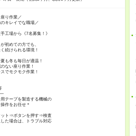
ン座り作業／
備のキレイでな職場／
手工場から《7名募集！》
クが初めての方でも、
長く続けられる環境！
で夏も冬も毎日が適温！
配のない座り作業！
ースでモクモク作業！
容
──
ー用テープを製造する機械の
な操作をお任せ＊
セット⇒ボタンを押す⇒検査
止した場合は、トラブル対応