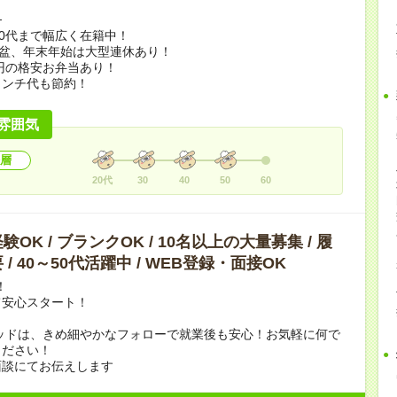
─
50代まで幅広く在籍中！
お盆、年末年始は大型連休あり！
0円の格安お弁当あり！
ンチ代も節約！
雰囲気
層
20代
30
40
50
60
OK / ブランクOK / 10名以上の大量募集 / 履
/ 40～50代活躍中 / WEB登録・面接OK
！
て安心スタート！
ッドは、きめ細やかなフォローで就業後も安心！お気軽に何で
ください！
面談にてお伝えします