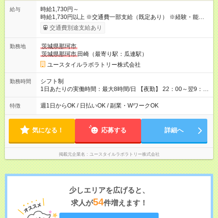
時給1,730円～
給与
時給1,730円以上 ※交通費一部支給（既定あり） ※経験・能力を
考慮して決定します 【収入例】 週1回勤務の場合：1,730円×8時
交通費別途支給あり
間×4回=5万5,360円 週3回勤務の場合：1,730円×8時間×12回
=16万6,080円 【試用期間】試用期間あり 試用期間の長さ：2ヶ
茨城県那珂市
勤務地
月 ※ 雇用形態と給与に、本採用時と異なる部分があります。 雇
茨城県那珂市
田崎（最寄り駅：瓜連駅）
用形態：本採用時と同じです。 給与：時給 1,510円以上
ユースタイルラボラトリー株式会社
シフト制
勤務時間
1日あたりの実働時間：最大8時間/日 【夜勤】 22：00～翌9：
00 ※週1日～OK ／ 夜勤専従 ＊＊ 勤務時間例 ＊＊ ■22時か
ら翌7時 ■23時から翌8時 ■24時から翌9時 など ※上記の時間
週1日からOK / 日払いOK / 副業・WワークOK
特徴
内で8時間勤務（休憩1時間）ご利用者様により、時間は異なり
ます。 ※曜日固定（毎週同じ曜日での勤務となります）
気になる！
応募する
詳細へ
掲載元企業名
ユースタイルラボラトリー株式会社
少しエリアを広げると、
54
求人が
件増えます！