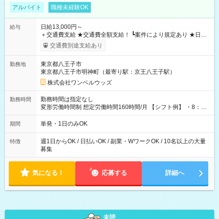
アルバイト
職種未経験OK
日給13,000円～
給与
＋交通費支給 ★交通費全額支給！ ┗案件により規定あり ★日払
いOK！（規定あり） ┗働いたその日に現金GET♪ お仕事後はコ
交通費別途支給あり
ンビニATMから 日払い分を引き落とせます！ 【試用期間】試
用期間なし
東京都八王子市
勤務地
東京都八王子市明神町（最寄り駅：京王八王子駅）
株式会社ワンベルウッズ
勤務時間は指定なし
勤務時間
変形労働時間制 想定労働時間160時間/月 【シフト例】 ・8：00
～21：00
単発・1日のみOK
期間
週1日からOK / 日払いOK / 副業・WワークOK / 10名以上の大量
特徴
募集
気になる！
応募する
詳細へ
未読