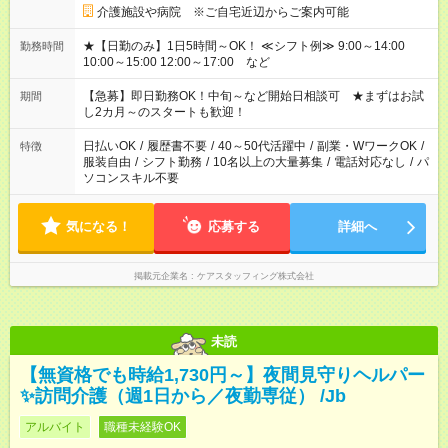
介護施設や病院 ※ご自宅近辺からご案内可能
★【日勤のみ】1日5時間～OK！ ≪シフト例≫ 9:00～14:00
勤務時間
10:00～15:00 12:00～17:00 など
【急募】即日勤務OK！中旬～など開始日相談可 ★まずはお試
期間
し2カ月～のスタートも歓迎！
日払いOK
/
履歴書不要
/
40～50代活躍中
/
副業・WワークOK
/
特徴
服装自由
/
シフト勤務
/
10名以上の大量募集
/
電話対応なし
/
パ
ソコンスキル不要
気になる！
応募する
詳細へ
掲載元企業名
ケアスタッフィング株式会社
未読
【無資格でも時給1,730円～】夜間見守りヘルパー
✨訪問介護（週1日から／夜勤専従） /Jb
アルバイト
職種未経験OK