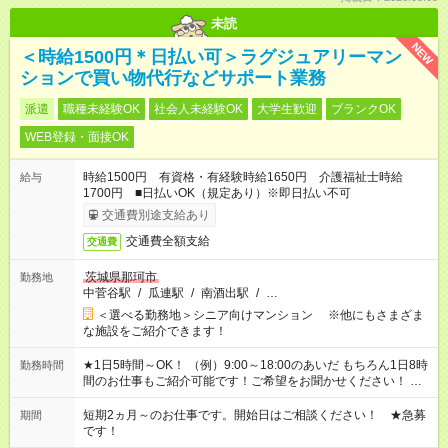
未読
NEW
＜時給1500円＊日払い可＞ラグジュアリーマン
ションで買い物代行などサポート業務
派遣
職種未経験OK
社会人未経験OK
大学生歓迎
ブランクOK
WEB登録・面接OK
時給1500円 有資格・有経験時給1650円 介護福祉士時給
給与
1700円 ■日払いOK（規定あり）※即日払い不可
交通費別途支給あり
交通費全額支給
交通費
茨城県那珂市
勤務地
中菅谷駅
/
瓜連駅
/
南酒出駅
/
…
＜選べる勤務地＞シニア向けマンション ※他にもさまざま
な施設をご紹介できます！
★1日5時間～OK！ （例）9:00～18:00のあいだ もちろん1日8時
勤務時間
間のお仕事もご紹介可能です！ご希望をお聞かせください！ ★
家庭の都合でお休みが必要な場合も遠慮なくご相談ください。
※週最低15時間以上の勤務が必要です
短期2ヵ月～のお仕事です。開始日はご相談ください！ ★急募
期間
です！