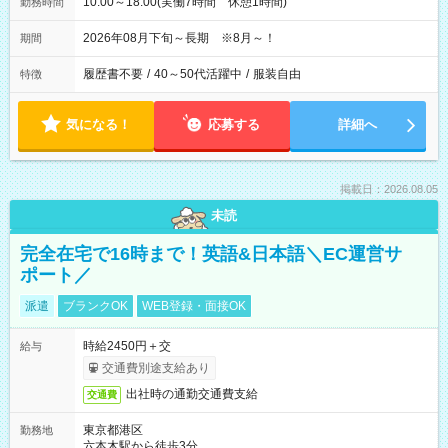
10:00～18:00(実働7時間 休憩1時間)
勤務時間
2026年08月下旬～長期 ※8月～！
期間
履歴書不要
/
40～50代活躍中
/
服装自由
特徴
気になる！
応募する
詳細へ
掲載日：2026.08.05
未読
完全在宅で16時まで！英語&日本語＼EC運営サ
ポート／
派遣
ブランクOK
WEB登録・面接OK
時給2450円＋交
給与
交通費別途支給あり
出社時の通勤交通費支給
交通費
東京都港区
勤務地
六本木駅から徒歩3分