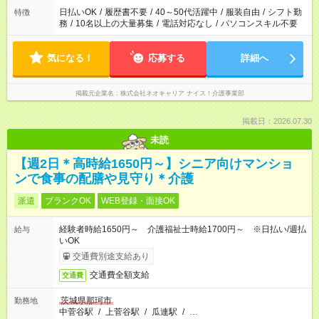
日払いOK
/
履歴書不要
/
40～50代活躍中
/
服装自由
/
シフト勤
特徴
務
/
10名以上の大量募集
/
電話対応なし
/
パソコンスキル不要
気になる！
応募する
詳細へ
掲載元企業名
株式会社ネオキャリア ナイス！介護事業部
掲載日：2026.07.30
未読
【週2日＊高時給1650円～】シニア向けマンショ
ンで食事の配膳や見守り＊介護
派遣
ブランクOK
WEB登録・面接OK
経験者時給1650円～ 介護福祉士時給1700円～ ※日払い/週払
給与
いOK
交通費別途支給あり
交通費全額支給
交通費
茨城県那珂市
勤務地
中菅谷駅
/
上菅谷駅
/
瓜連駅
/
…