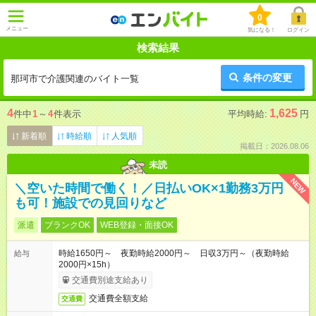
0
メニュー
気になる！
ログイン
検索結果
条件の変更
那珂市で介護関連のバイト一覧
4
1,625
件中
1
～
4
件表示
平均時給:
円
新着順
時給順
人気順
掲載日：2026.08.06
未読
NEW
＼空いた時間で働く！／日払いOK×1勤務3万円
も可！施設での見回りなど
派遣
ブランクOK
WEB登録・面接OK
時給1650円～ 夜勤時給2000円～ 日収3万円～（夜勤時給
給与
2000円×15h）
交通費別途支給あり
交通費全額支給
交通費