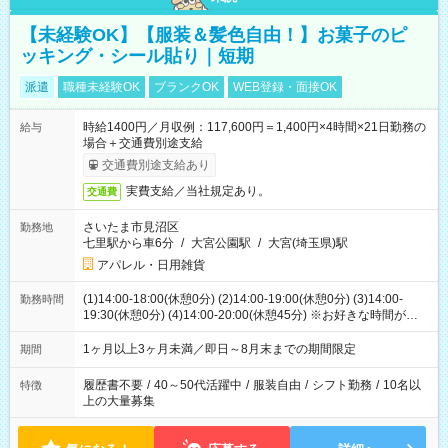
【未経験OK】【服装＆髪色自由！】お菓子のピ
ッキング・シール貼り｜短期
派遣
職種未経験OK
ブランクOK
WEB登録・面接OK
時給1400円／月収例：117,600円＝1,400円×4時間×21日勤務の
給与
場合＋交通費別途支給
交通費別途支給あり
実費支給／当社規定あり。
交通費
さいたま市見沼区
勤務地
七里駅から車6分
/
大宮公園駅
/
大宮(埼玉県)駅
アパレル・日用雑貨
(1)14:00-18:00(休憩0分) (2)14:00-19:00(休憩0分) (3)14:00-
勤務時間
19:30(休憩0分) (4)14:00-20:00(休憩45分) ※お好きな時間が選べ
ます
1ヶ月以上3ヶ月未満／即日～8月末までの期間限定
期間
履歴書不要
/
40～50代活躍中
/
服装自由
/
シフト勤務
/
10名以
特徴
上の大量募集