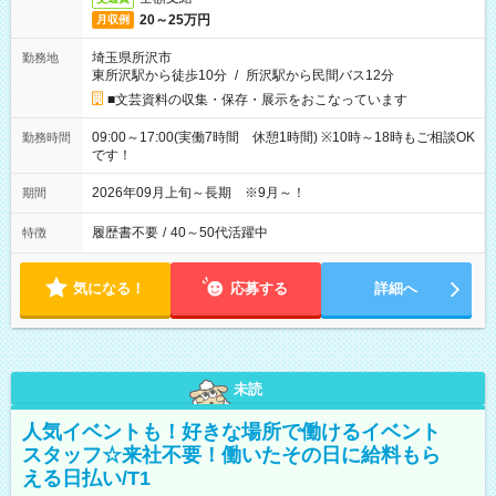
20～25万円
月収例
埼玉県所沢市
勤務地
東所沢駅から徒歩10分
/
所沢駅から民間バス12分
■文芸資料の収集・保存・展示をおこなっています
09:00～17:00(実働7時間 休憩1時間) ※10時～18時もご相談OK
勤務時間
です！
2026年09月上旬～長期 ※9月～！
期間
履歴書不要
/
40～50代活躍中
特徴
気になる！
応募する
詳細へ
未読
人気イベントも！好きな場所で働けるイベント
スタッフ☆来社不要！働いたその日に給料もら
える日払い/T1