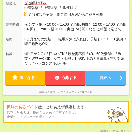
茨城県那珂市
勤務地
中菅谷駅
/
上菅谷駅
/
瓜連駅
/
…
介護施設や病院 ※ご自宅近辺からご案内可能
≪シフト例≫ 10:00～15:00（実働5時間） 12:00～17:00（実働
勤務時間
5時間） 17:00～翌10:00（実働15時間）など ご希望に応じて、
働く時間は調整できます！ お気軽に担当へ相談ください！
3ヵ月までの短期 ※職場が気に入れば、長期もOK！ ★急募！
期間
即日勤務もOK！
週1日からOK
/
日払いOK
/
履歴書不要
/
40～50代活躍中
/
副
特徴
業・WワークOK
/
シフト勤務
/
10名以上の大量募集
/
電話対応
なし
/
パソコンスキル不要
気になる！
応募する
詳細へ
掲載元企業名
ケアスタッフィング株式会社
興味のあるバイト
は、とりあえず保存しよう♪
保存した求人は、後からまとめて応募できるよ。
企業からアプローチが届くことも！
掲載日：2026.08.05