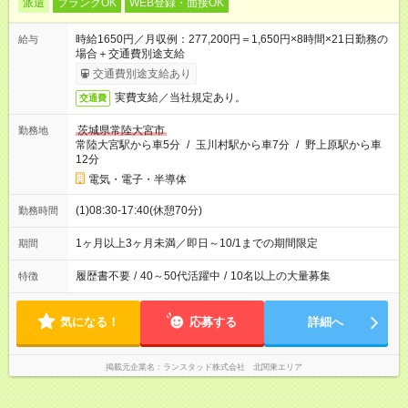
派遣
ブランクOK
WEB登録・面接OK
時給1650円／月収例：277,200円＝1,650円×8時間×21日勤務の
給与
場合＋交通費別途支給
交通費別途支給あり
実費支給／当社規定あり。
交通費
茨城県常陸大宮市
勤務地
常陸大宮駅から車5分
/
玉川村駅から車7分
/
野上原駅から車
12分
電気・電子・半導体
(1)08:30-17:40(休憩70分)
勤務時間
1ヶ月以上3ヶ月未満／即日～10/1までの期間限定
期間
履歴書不要
/
40～50代活躍中
/
10名以上の大量募集
特徴
気になる！
応募する
詳細へ
掲載元企業名
ランスタッド株式会社 北関東エリア