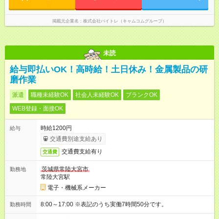
掲載元企業名
株式会社バイトレ（キャムコムグループ）
未読
給与即払いOK！高時給！土日休み！金属製品の研
磨作業
派遣
職種未経験OK
社会人未経験OK
ブランクOK
WEB登録・面接OK
時給1200円
給与
交通費別途支給あり
交通費支給有り
交通費
茨城県常陸大宮市
勤務地
常陸大宮駅
電子・機械系メーカー
8:00～17:00 ※表記のうち実働7時間50分です。
勤務時間