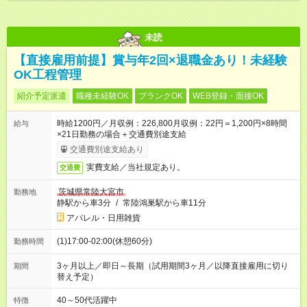
未読
【直接雇用前提】賞与年2回×退職金あり！未経験
OK工程管理
紹介予定派遣
職種未経験OK
ブランクOK
WEB登録・面接OK
時給1200円／月収例：226,800月収例：22円＝1,200円×8時間
給与
×21日勤務の場合＋交通費別途支給
交通費別途支給あり
実費支給／当社規定あり。
交通費
茨城県常陸大宮市
勤務地
静駅から車3分
/
常陸鴻巣駅から車11分
アパレル・日用雑貨
(1)17:00-02:00(休憩60分)
勤務時間
3ヶ月以上／即日～長期（試用期間3ヶ月／以降直接雇用に切り
期間
替え予定）
40～50代活躍中
特徴