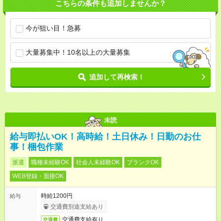
こちらの条件も追加しませんか？
今が狙い目！急募
大量募集中！10名以上の大量募集
追加して再検索！
未読
給与即払いOK！高時給！土日休み！日勤のお仕
事！梱包作業
派遣
職種未経験OK
社会人未経験OK
ブランクOK
WEB登録・面接OK
時給1200円
給与
交通費別途支給あり
交通費支給有り
交通費