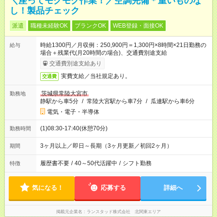
＼座ってモクモク作業！／空調完備＊重いものな
し！製品チェック
派遣
職種未経験OK
ブランクOK
WEB登録・面接OK
時給1300円／月収例：250,900円＝1,300円×8時間×21日勤務の
給与
場合＋残業代(月20時間の場合)、交通費別途支給
交通費別途支給あり
実費支給／当社規定あり。
交通費
茨城県常陸大宮市
勤務地
静駅から車5分
/
常陸大宮駅から車7分
/
瓜連駅から車6分
電気・電子・半導体
(1)08:30-17:40(休憩70分)
勤務時間
3ヶ月以上／即日～長期（3ヶ月更新／初回2ヶ月）
期間
履歴書不要
/
40～50代活躍中
/
シフト勤務
特徴
気になる！
応募する
詳細へ
掲載元企業名
ランスタッド株式会社 北関東エリア