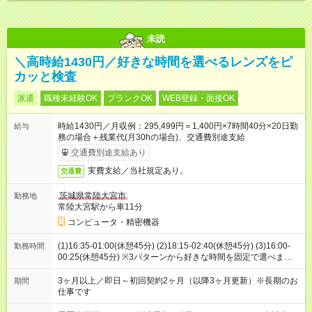
未読
＼高時給1430円／好きな時間を選べるレンズをピ
カッと検査
派遣
職種未経験OK
ブランクOK
WEB登録・面接OK
時給1430円／月収例：295,499円＝1,400円×7時間40分×20日勤
給与
務の場合＋残業代(月30hの場合)、交通費別途支給
交通費別途支給あり
実費支給／当社規定あり。
交通費
茨城県常陸大宮市
勤務地
常陸大宮駅から車11分
コンピュータ・精密機器
(1)16:35-01:00(休憩45分) (2)18:15-02:40(休憩45分) (3)16:00-
勤務時間
00:25(休憩45分) ※3パターンから好きな時間を固定で選べま
す！
3ヶ月以上／即日～初回契約2ヶ月（以降3ヶ月更新）※長期のお
期間
仕事です