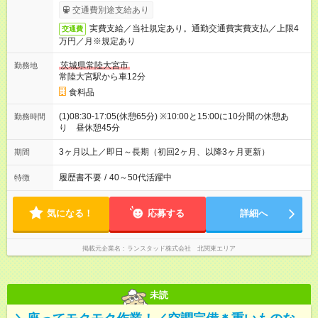
交通費別途支給あり
実費支給／当社規定あり。通勤交通費実費支払／上限4
交通費
万円／月※規定あり
茨城県常陸大宮市
勤務地
常陸大宮駅から車12分
食料品
(1)08:30-17:05(休憩65分) ※10:00と15:00に10分間の休憩あ
勤務時間
り 昼休憩45分
3ヶ月以上／即日～長期（初回2ヶ月、以降3ヶ月更新）
期間
履歴書不要
/
40～50代活躍中
特徴
気になる！
応募する
詳細へ
掲載元企業名
ランスタッド株式会社 北関東エリア
未読