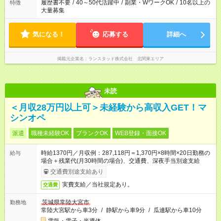
履歴書不要
/
40～50代活躍中
/
副業・WワークOK
/
10名以上の
特徴
大量募集
気になる！
応募する
詳細へ
掲載元企業名
ランスタッド株式会社 北関東エリア
未読
＜月収28万円以上可＞未経験から高収入GET！マ
シンオペ
派遣
職種未経験OK
ブランクOK
WEB登録・面接OK
時給1370円／月収例：287,118円＝1,370円×8時間×20日勤務の
給与
場合＋残業代(月30時間の場合)、交通費、深夜手当別途支給
交通費別途支給あり
実費支給／当社規定あり。
交通費
茨城県常陸大宮市
勤務地
常陸大宮駅から車3分
/
静駅から車9分
/
瓜連駅から車10分