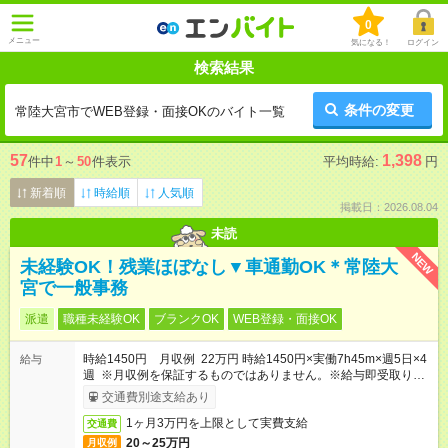
0
メニュー
気になる！
ログイン
検索結果
条件の変更
常陸大宮市でWEB登録・面接OKのバイト一覧
57
1,398
件中
1
～
50
件表示
平均時給:
円
新着順
時給順
人気順
掲載日：2026.08.04
未読
NEW
未経験OK！残業ほぼなし▼車通勤OK＊常陸大
宮で一般事務
派遣
職種未経験OK
ブランクOK
WEB登録・面接OK
時給1450円 月収例 22万円 時給1450円×実働7h45m×週5日×4
給与
週 ※月収例を保証するものではありません。※給与即受取りサ
ービス利用可（利用条件有）
交通費別途支給あり
1ヶ月3万円を上限として実費支給
交通費
20～25万円
月収例