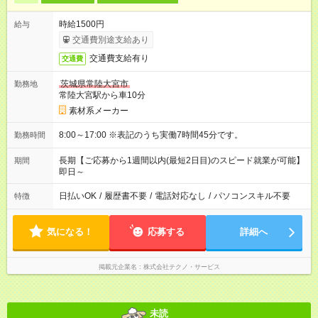
時給1500円
給与
交通費別途支給あり
交通費支給有り
交通費
茨城県常陸大宮市
勤務地
常陸大宮駅から車10分
素材系メーカー
8:00～17:00 ※表記のうち実働7時間45分です。
勤務時間
長期【ご応募から1週間以内(最短2日目)のスピード就業が可能】
期間
即日～
日払いOK
/
履歴書不要
/
電話対応なし
/
パソコンスキル不要
特徴
気になる！
応募する
詳細へ
掲載元企業名
株式会社テクノ・サービス
未読