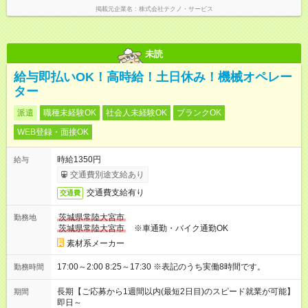
掲載元企業名
株式会社テクノ・サービス
未読
給与即払いOK！高時給！土日休み！機械オペレー
ター
派遣
職種未経験OK
社会人未経験OK
ブランクOK
WEB登録・面接OK
時給1350円
給与
交通費別途支給あり
交通費支給有り
交通費
茨城県常陸大宮市
勤務地
茨城県常陸大宮市
※車通勤・バイク通勤OK
素材系メーカー
17:00～2:00 8:25～17:30 ※表記のうち実働8時間です。
勤務時間
長期【ご応募から1週間以内(最短2日目)のスピード就業が可能】
期間
即日～