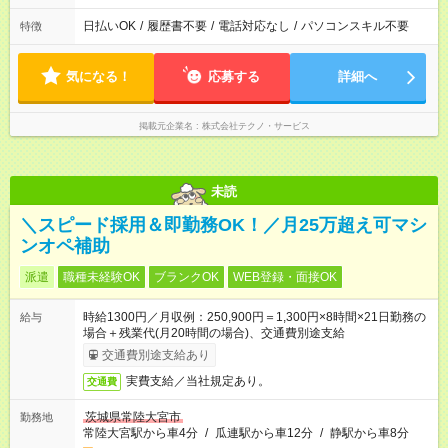
日払いOK
/
履歴書不要
/
電話対応なし
/
パソコンスキル不要
特徴
気になる！
応募する
詳細へ
掲載元企業名
株式会社テクノ・サービス
未読
＼スピード採用＆即勤務OK！／月25万超え可マシ
ンオペ補助
派遣
職種未経験OK
ブランクOK
WEB登録・面接OK
時給1300円／月収例：250,900円＝1,300円×8時間×21日勤務の
給与
場合＋残業代(月20時間の場合)、交通費別途支給
交通費別途支給あり
実費支給／当社規定あり。
交通費
茨城県常陸大宮市
勤務地
常陸大宮駅から車4分
/
瓜連駅から車12分
/
静駅から車8分