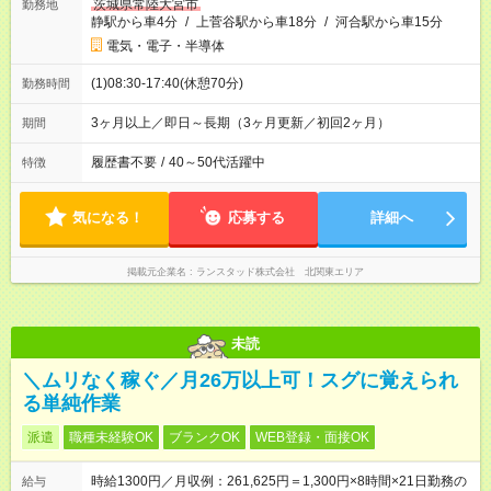
茨城県常陸大宮市
勤務地
静駅から車4分
/
上菅谷駅から車18分
/
河合駅から車15分
電気・電子・半導体
(1)08:30-17:40(休憩70分)
勤務時間
3ヶ月以上／即日～長期（3ヶ月更新／初回2ヶ月）
期間
履歴書不要
/
40～50代活躍中
特徴
気になる！
応募する
詳細へ
掲載元企業名
ランスタッド株式会社 北関東エリア
未読
＼ムリなく稼ぐ／月26万以上可！スグに覚えられ
る単純作業
派遣
職種未経験OK
ブランクOK
WEB登録・面接OK
時給1300円／月収例：261,625円＝1,300円×8時間×21日勤務の
給与