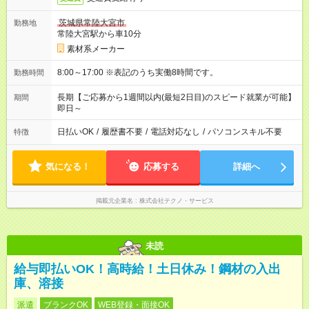
茨城県常陸大宮市
勤務地
常陸大宮駅から車10分
素材系メーカー
8:00～17:00 ※表記のうち実働8時間です。
勤務時間
長期【ご応募から1週間以内(最短2日目)のスピード就業が可能】
期間
即日～
日払いOK
/
履歴書不要
/
電話対応なし
/
パソコンスキル不要
特徴
気になる！
応募する
詳細へ
掲載元企業名
株式会社テクノ・サービス
未読
給与即払いOK！高時給！土日休み！鋼材の入出
庫、溶接
派遣
ブランクOK
WEB登録・面接OK