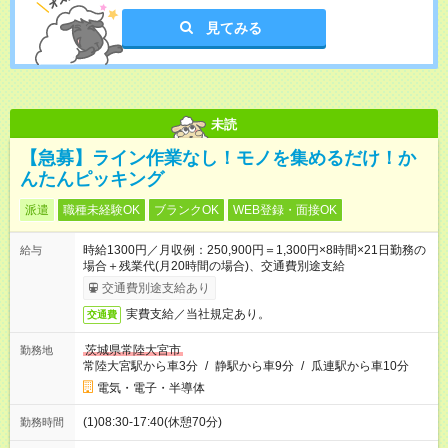
見てみる
未読
【急募】ライン作業なし！モノを集めるだけ！か
んたんピッキング
派遣
職種未経験OK
ブランクOK
WEB登録・面接OK
時給1300円／月収例：250,900円＝1,300円×8時間×21日勤務の
給与
場合＋残業代(月20時間の場合)、交通費別途支給
交通費別途支給あり
実費支給／当社規定あり。
交通費
茨城県常陸大宮市
勤務地
常陸大宮駅から車3分
/
静駅から車9分
/
瓜連駅から車10分
電気・電子・半導体
(1)08:30-17:40(休憩70分)
勤務時間