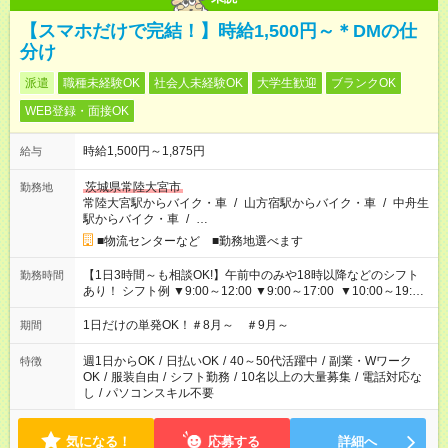
【スマホだけで完結！】時給1,500円～＊DMの仕
分け
派遣
職種未経験OK
社会人未経験OK
大学生歓迎
ブランクOK
WEB登録・面接OK
時給1,500円～1,875円
給与
茨城県常陸大宮市
勤務地
常陸大宮駅からバイク・車
/
山方宿駅からバイク・車
/
中舟生
駅からバイク・車
/
…
■物流センターなど ■勤務地選べます
【1日3時間～も相談OK!】午前中のみや18時以降などのシフト
勤務時間
あり！ シフト例 ▼9:00～12:00 ▼9:00～17:00 ▼10:00～19:00
▼18:00～21:00
1日だけの単発OK！＃8月～ ＃9月～
期間
週1日からOK
/
日払いOK
/
40～50代活躍中
/
副業・Wワーク
特徴
OK
/
服装自由
/
シフト勤務
/
10名以上の大量募集
/
電話対応な
し
/
パソコンスキル不要
気になる！
応募する
詳細へ