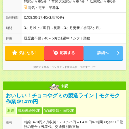
静駅から車5分
/
常陸大宮駅から車7分
/
瓜連駅から車6分
電気・電子・半導体
(1)08:30-17:40(休憩70分)
勤務時間
3ヶ月以上／即日～長期（3ヶ月更新／初回2ヶ月）
期間
履歴書不要
/
40～50代活躍中
/
シフト勤務
特徴
気になる！
応募する
詳細へ
掲載元企業名
ランスタッド株式会社 北関東エリア
未読
おいしい！チョコやグミの製造ライン｜モクモク
作業＠1470円
派遣
職種未経験OK
WEB登録・面接OK
時給1470円／月収例：231,525円＝1,470円×7時間30分×21日勤
給与
務の場合＋残業代、交通費別途支給