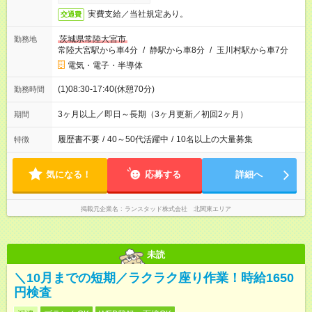
実費支給／当社規定あり。
交通費
茨城県常陸大宮市
勤務地
常陸大宮駅から車4分
/
静駅から車8分
/
玉川村駅から車7分
電気・電子・半導体
(1)08:30-17:40(休憩70分)
勤務時間
3ヶ月以上／即日～長期（3ヶ月更新／初回2ヶ月）
期間
履歴書不要
/
40～50代活躍中
/
10名以上の大量募集
特徴
気になる！
応募する
詳細へ
掲載元企業名
ランスタッド株式会社 北関東エリア
未読
＼10月までの短期／ラクラク座り作業！時給1650
円検査