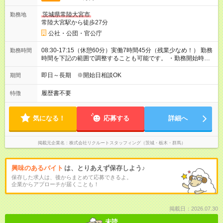
茨城県常陸大宮市
勤務地
常陸大宮駅から徒歩27分
公社・公団・官公庁
08:30-17:15（休憩60分）実働7時間45分（残業少なめ！） 勤務
勤務時間
時間を下記の範囲で調整することも可能です。 ・勤務開始時
間 08:30～09:00 ・勤務終了時間 16:00～17:15 ・実働
06:00～07:45
即日～長期 ※開始日相談OK
期間
履歴書不要
特徴
気になる！
応募する
詳細へ
掲載元企業名
株式会社リクルートスタッフィング（茨城・栃木・群馬）
興味のあるバイト
は、とりあえず保存しよう♪
保存した求人は、後からまとめて応募できるよ。
企業からアプローチが届くことも！
掲載日：2026.07.30
未読