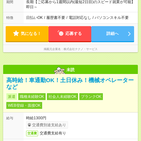
長期【ご応募から1週間以内(最短2日目)のスピード就業が可能】
期間
即日～
日払いOK
/
履歴書不要
/
電話対応なし
/
パソコンスキル不要
特徴
気になる！
応募する
詳細へ
掲載元企業名
株式会社テクノ・サービス
未読
高時給！車通勤OK！土日休み！機械オペレーター
など
派遣
職種未経験OK
社会人未経験OK
ブランクOK
WEB登録・面接OK
時給1300円
給与
交通費別途支給あり
交通費支給有り
交通費