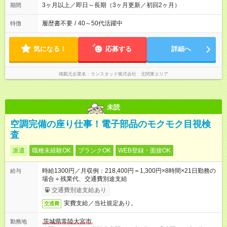
3ヶ月以上／即日～長期（3ヶ月更新／初回2ヶ月）
期間
履歴書不要
/
40～50代活躍中
特徴
気になる！
応募する
詳細へ
掲載元企業名
ランスタッド株式会社 北関東エリア
未読
空調完備の座り仕事！電子部品のモクモク目視検
査
派遣
職種未経験OK
ブランクOK
WEB登録・面接OK
時給1300円／月収例：218,400円＝1,300円×8時間×21日勤務の
給与
場合＋残業代、交通費別途支給
交通費別途支給あり
実費支給／当社規定あり。
交通費
茨城県常陸大宮市
勤務地