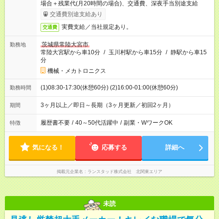
場合＋残業代(月20時間の場合)、交通費、深夜手当別途支給
交通費別途支給あり
実費支給／当社規定あり。
交通費
茨城県常陸大宮市
勤務地
常陸大宮駅から車10分
/
玉川村駅から車15分
/
静駅から車15
分
機械・メカトロニクス
(1)08:30-17:30(休憩60分) (2)16:00-01:00(休憩60分)
勤務時間
3ヶ月以上／即日～長期（3ヶ月更新／初回2ヶ月）
期間
履歴書不要
/
40～50代活躍中
/
副業・WワークOK
特徴
気になる！
応募する
詳細へ
掲載元企業名
ランスタッド株式会社 北関東エリア
未読