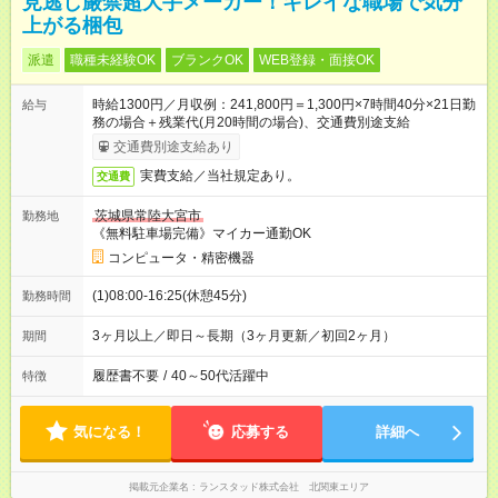
見逃し厳禁超大手メーカー！キレイな職場で気分
上がる梱包
派遣
職種未経験OK
ブランクOK
WEB登録・面接OK
時給1300円／月収例：241,800円＝1,300円×7時間40分×21日勤
給与
務の場合＋残業代(月20時間の場合)、交通費別途支給
交通費別途支給あり
実費支給／当社規定あり。
交通費
茨城県常陸大宮市
勤務地
《無料駐車場完備》マイカー通勤OK
コンピュータ・精密機器
(1)08:00-16:25(休憩45分)
勤務時間
3ヶ月以上／即日～長期（3ヶ月更新／初回2ヶ月）
期間
履歴書不要
/
40～50代活躍中
特徴
気になる！
応募する
詳細へ
掲載元企業名
ランスタッド株式会社 北関東エリア