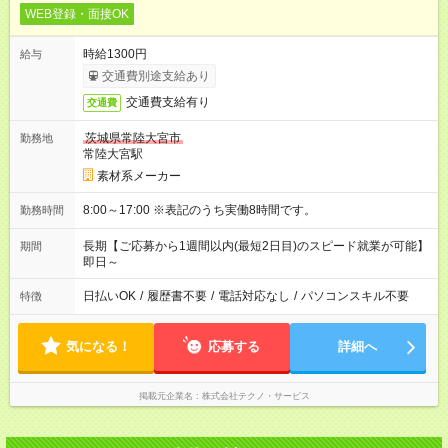
WEB登録・面接OK
時給1300円
給与
交通費別途支給あり
交通費支給有り
交通費
茨城県常陸大宮市
勤務地
常陸大宮駅
素材系メーカー
8:00～17:00 ※表記のうち実働8時間です。
勤務時間
長期【ご応募から1週間以内(最短2日目)のスピード就業が可能】
期間
即日～
日払いOK
/
履歴書不要
/
電話対応なし
/
パソコンスキル不要
特徴
気になる！
応募する
詳細へ
掲載元企業名
株式会社テクノ・サービス