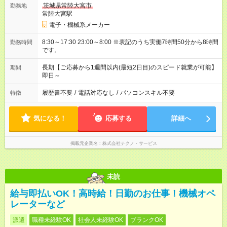
茨城県常陸大宮市
勤務地
常陸大宮駅
電子・機械系メーカー
8:30～17:30 23:00～8:00 ※表記のうち実働7時間50分から8時間
勤務時間
です。
長期【ご応募から1週間以内(最短2日目)のスピード就業が可能】
期間
即日～
履歴書不要
/
電話対応なし
/
パソコンスキル不要
特徴
気になる！
応募する
詳細へ
掲載元企業名
株式会社テクノ・サービス
未読
給与即払いOK！高時給！日勤のお仕事！機械オペ
レーターなど
派遣
職種未経験OK
社会人未経験OK
ブランクOK