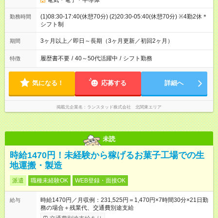
電気・電子・半導体
(1)08:30-17:40(休憩70分) (2)20:30-05:40(休憩70分) ※4勤2休＊
勤務時間
シフト制
3ヶ月以上／即日～長期（3ヶ月更新／初回2ヶ月）
期間
履歴書不要
/
40～50代活躍中
/
シフト勤務
特徴
気になる！
応募する
詳細へ
掲載元企業名
ランスタッド株式会社 北関東エリア
未読
時給1470円！未経験から稼げるお菓子工場での生
地運搬・製造
派遣
職種未経験OK
WEB登録・面接OK
時給1470円／月収例：231,525円＝1,470円×7時間30分×21日勤
給与
務の場合＋残業代、交通費別途支給