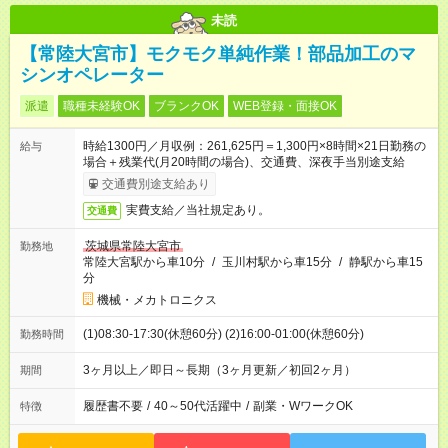
未読
【常陸大宮市】モクモク単純作業！部品加工のマ
シンオペレーター
派遣
職種未経験OK
ブランクOK
WEB登録・面接OK
時給1300円／月収例：261,625円＝1,300円×8時間×21日勤務の
給与
場合＋残業代(月20時間の場合)、交通費、深夜手当別途支給
交通費別途支給あり
実費支給／当社規定あり。
交通費
茨城県常陸大宮市
勤務地
常陸大宮駅から車10分
/
玉川村駅から車15分
/
静駅から車15
分
機械・メカトロニクス
(1)08:30-17:30(休憩60分) (2)16:00-01:00(休憩60分)
勤務時間
3ヶ月以上／即日～長期（3ヶ月更新／初回2ヶ月）
期間
履歴書不要
/
40～50代活躍中
/
副業・WワークOK
特徴