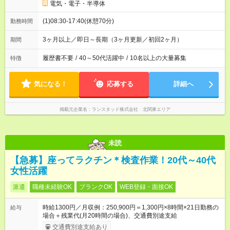
電気・電子・半導体
(1)08:30-17:40(休憩70分)
勤務時間
3ヶ月以上／即日～長期（3ヶ月更新／初回2ヶ月）
期間
履歴書不要
/
40～50代活躍中
/
10名以上の大量募集
特徴
気になる！
応募する
詳細へ
掲載元企業名
ランスタッド株式会社 北関東エリア
未読
【急募】座ってラクチン＊検査作業！20代～40代
女性活躍
派遣
職種未経験OK
ブランクOK
WEB登録・面接OK
時給1300円／月収例：250,900円＝1,300円×8時間×21日勤務の
給与
場合＋残業代(月20時間の場合)、交通費別途支給
交通費別途支給あり