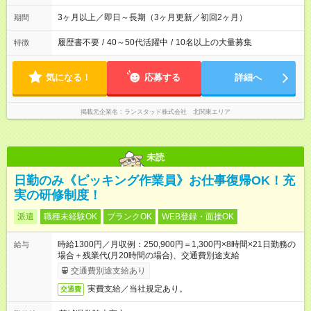
3ヶ月以上／即日～長期（3ヶ月更新／初回2ヶ月）
期間
履歴書不要
/
40～50代活躍中
/
10名以上の大量募集
特徴
気になる！
応募する
詳細へ
掲載元企業名
ランスタッド株式会社 北関東エリア
未読
日勤のみ《ピッキング作業員》お仕事復帰OK！充
実の研修制度！
派遣
職種未経験OK
ブランクOK
WEB登録・面接OK
時給1300円／月収例：250,900円＝1,300円×8時間×21日勤務の
給与
場合＋残業代(月20時間の場合)、交通費別途支給
交通費別途支給あり
実費支給／当社規定あり。
交通費