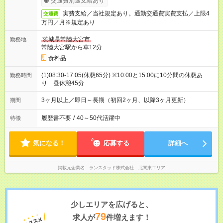
交通費別途支給あり
実費支給／当社規定あり。通勤交通費実費支払／上限4
交通費
万円／月※規定あり
茨城県常陸大宮市
勤務地
常陸大宮駅から車12分
食料品
(1)08:30-17:05(休憩65分) ※10:00と15:00に10分間の休憩あ
勤務時間
り 昼休憩45分
3ヶ月以上／即日～長期（初回2ヶ月、以降3ヶ月更新）
期間
履歴書不要
/
40～50代活躍中
特徴
気になる！
応募する
詳細へ
掲載元企業名
ランスタッド株式会社 北関東エリア
少しエリアを広げると、
79
求人が
件増えます！