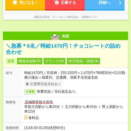
気になる！
応募する
詳細へ
掲載元企業名
ランスタッド株式会社 北関東エリア
未読
＼急募＊6名／時給1470円！チョコレートの詰め
合わせ
派遣
職種未経験OK
ブランクOK
WEB登録・面接OK
時給1470円／月収例：255,320円＝1,470円×7時間30分×21日勤
給与
務の場合＋残業代、交通費、深夜手当別途支給
交通費別途支給あり
実費支給／当社規定あり。
交通費
茨城県常陸大宮市
勤務地
常陸大宮駅から車20分
/
玉川村駅から車20分
/
野上原駅から
車22分
食料品
(1)16:30-01:05(休憩65分)
勤務時間