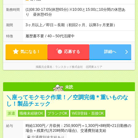
(1)08:30-17:05(休憩65分) ※10:00と15:00に10分間の休憩あ
勤務時間
り 昼休憩45分
3ヶ月以上／即日～長期（初回2ヶ月、以降3ヶ月更新）
期間
履歴書不要
/
40～50代活躍中
特徴
気になる！
応募する
詳細へ
掲載元企業名
ランスタッド株式会社 北関東エリア
未読
＼座ってモクモク作業！／空調完備＊重いものな
し！製品チェック
派遣
職種未経験OK
ブランクOK
WEB登録・面接OK
時給1300円／月収例：250,900円＝1,300円×8時間×21日勤務の
給与
場合＋残業代(月20時間の場合)、交通費別途支給
交通費別途支給あり