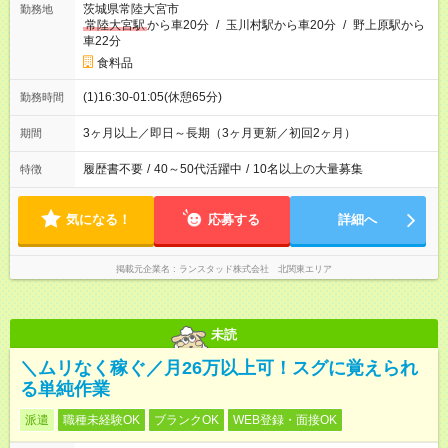
茨城県常陸大宮市
勤務地
常陸大宮駅
から車20分
/
玉川村駅から車20分
/
野上原駅から
車22分
食料品
(1)16:30-01:05(休憩65分)
勤務時間
3ヶ月以上／即日～長期（3ヶ月更新／初回2ヶ月）
期間
履歴書不要
/
40～50代活躍中
/
10名以上の大量募集
特徴
気になる！
応募する
詳細へ
掲載元企業名
ランスタッド株式会社 北関東エリア
未読
＼ムリなく稼ぐ／月26万以上可！スグに覚えられ
る単純作業
派遣
職種未経験OK
ブランクOK
WEB登録・面接OK