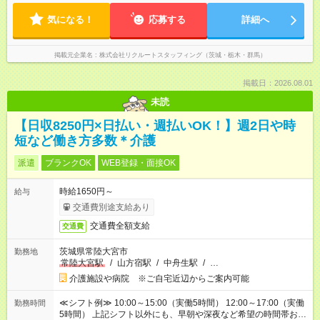
気になる！
応募する
詳細へ
掲載元企業名
株式会社リクルートスタッフィング（茨城・栃木・群馬）
掲載日：2026.08.01
未読
【日収8250円×日払い・週払いOK！】週2日や時
短など働き方多数＊介護
派遣
ブランクOK
WEB登録・面接OK
時給1650円～
給与
交通費別途支給あり
交通費全額支給
交通費
茨城県常陸大宮市
勤務地
常陸大宮駅
/
山方宿駅
/
中舟生駅
/
…
介護施設や病院 ※ご自宅近辺からご案内可能
≪シフト例≫ 10:00～15:00（実働5時間） 12:00～17:00（実働
勤務時間
5時間） 上記シフト以外にも、早朝や深夜など希望の時間帯お聞