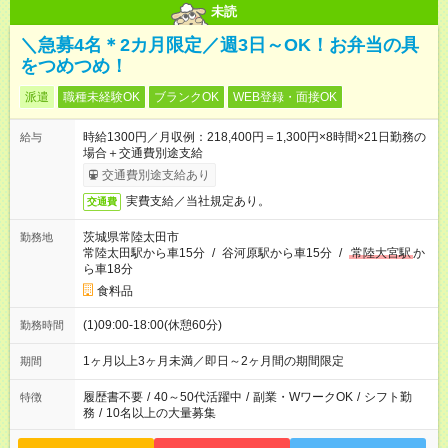
未読
＼急募4名＊2カ月限定／週3日～OK！お弁当の具
をつめつめ！
派遣
職種未経験OK
ブランクOK
WEB登録・面接OK
時給1300円／月収例：218,400円＝1,300円×8時間×21日勤務の
給与
場合＋交通費別途支給
交通費別途支給あり
実費支給／当社規定あり。
交通費
茨城県常陸太田市
勤務地
常陸太田駅から車15分
/
谷河原駅から車15分
/
常陸大宮駅
か
ら車18分
食料品
(1)09:00-18:00(休憩60分)
勤務時間
1ヶ月以上3ヶ月未満／即日～2ヶ月間の期間限定
期間
履歴書不要
/
40～50代活躍中
/
副業・WワークOK
/
シフト勤
特徴
務
/
10名以上の大量募集