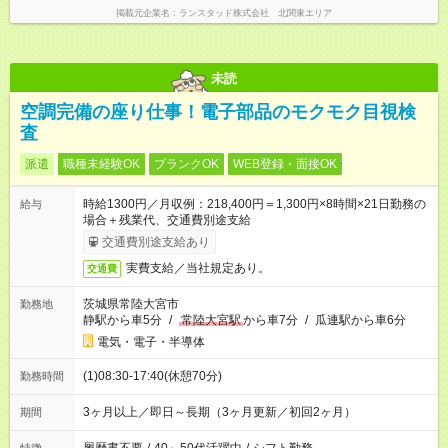
掲載元企業名
ランスタッド株式会社 北関東エリア
未読
空調完備の座り仕事！電子部品のモクモク目視検
査
派遣
職種未経験OK
ブランクOK
WEB登録・面接OK
時給1300円／月収例：218,400円＝1,300円×8時間×21日勤務の
給与
場合＋残業代、交通費別途支給
交通費別途支給あり
実費支給／当社規定あり。
交通費
茨城県常陸大宮市
勤務地
静駅から車5分
/
常陸大宮駅
から車7分
/
瓜連駅から車6分
電気・電子・半導体
(1)08:30-17:40(休憩70分)
勤務時間
3ヶ月以上／即日～長期（3ヶ月更新／初回2ヶ月）
期間