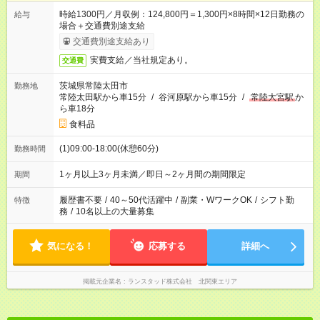
時給1300円／月収例：124,800円＝1,300円×8時間×12日勤務の
給与
場合＋交通費別途支給
交通費別途支給あり
実費支給／当社規定あり。
交通費
茨城県常陸太田市
勤務地
常陸太田駅から車15分
/
谷河原駅から車15分
/
常陸大宮駅
か
ら車18分
食料品
(1)09:00-18:00(休憩60分)
勤務時間
1ヶ月以上3ヶ月未満／即日～2ヶ月間の期間限定
期間
履歴書不要
/
40～50代活躍中
/
副業・WワークOK
/
シフト勤
特徴
務
/
10名以上の大量募集
気になる！
応募する
詳細へ
掲載元企業名
ランスタッド株式会社 北関東エリア