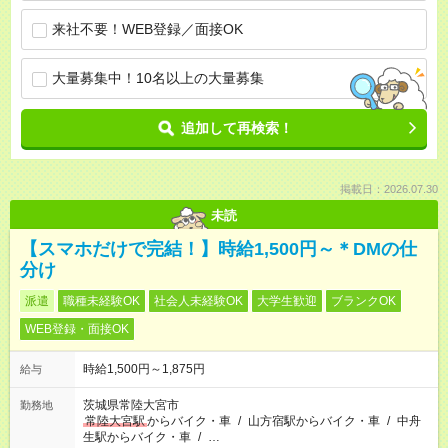
来社不要！WEB登録／面接OK
大量募集中！10名以上の大量募集
追加して再検索！
掲載日：2026.07.30
未読
【スマホだけで完結！】時給1,500円～＊DMの仕
分け
派遣
職種未経験OK
社会人未経験OK
大学生歓迎
ブランクOK
WEB登録・面接OK
時給1,500円～1,875円
給与
茨城県常陸大宮市
勤務地
常陸大宮駅
からバイク・車
/
山方宿駅からバイク・車
/
中舟
生駅からバイク・車
/
…