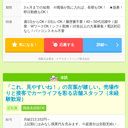
かせください！ 事前に担当からヒアリングもしますので、ご安
心ください！
3ヵ月までの短期 ※職場が気に入れば、長期もOK！ ★急募！
期間
即日勤務もOK！
週1日からOK
/
日払いOK
/
履歴書不要
/
40～50代活躍中
/
副
特徴
業・WワークOK
/
シフト勤務
/
10名以上の大量募集
/
電話対応
なし
/
パソコンスキル不要
気になる！
応募する
詳細へ
掲載元企業名
ケアスタッフィング株式会社
未読
「これ、見やすいね！」の言葉が嬉しい。売場作
りと接客でカーライフを彩る店舗スタッフ（未経
験歓迎）
正社員
職種未経験OK
月給213,332円～
給与
上記額にはみなし残業代を含みます。※超過分は全額支給いたし