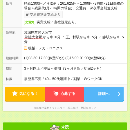
時給1300円／月収例：261,625円＝1,300円×8時間×21日勤務の
給与
場合＋残業代(月20時間の場合)、交通費、深夜手当別途支給
交通費別途支給あり
実費支給／当社規定あり。
交通費
茨城県常陸大宮市
勤務地
常陸大宮駅
から車10分
/
玉川村駅から車15分
/
静駅から車15
分
機械・メカトロニクス
(1)08:30-17:30(休憩60分) (2)16:00-01:00(休憩60分)
勤務時間
3ヶ月以上／即日～長期（3ヶ月更新／初回2ヶ月）
期間
履歴書不要
/
40～50代活躍中
/
副業・WワークOK
特徴
気になる！
応募する
詳細へ
掲載元企業名
ランスタッド株式会社 北関東エリア
未読