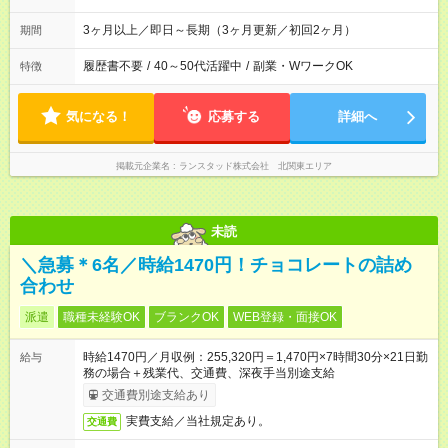
3ヶ月以上／即日～長期（3ヶ月更新／初回2ヶ月）
期間
履歴書不要
/
40～50代活躍中
/
副業・WワークOK
特徴
気になる！
応募する
詳細へ
掲載元企業名
ランスタッド株式会社 北関東エリア
未読
＼急募＊6名／時給1470円！チョコレートの詰め
合わせ
派遣
職種未経験OK
ブランクOK
WEB登録・面接OK
時給1470円／月収例：255,320円＝1,470円×7時間30分×21日勤
給与
務の場合＋残業代、交通費、深夜手当別途支給
交通費別途支給あり
実費支給／当社規定あり。
交通費