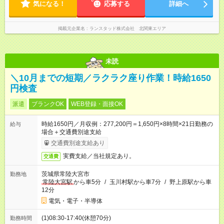
気になる！
応募する
詳細へ
掲載元企業名
ランスタッド株式会社 北関東エリア
未読
＼10月までの短期／ラクラク座り作業！時給1650
円検査
派遣
ブランクOK
WEB登録・面接OK
時給1650円／月収例：277,200円＝1,650円×8時間×21日勤務の
給与
場合＋交通費別途支給
交通費別途支給あり
実費支給／当社規定あり。
交通費
茨城県常陸大宮市
勤務地
常陸大宮駅
から車5分
/
玉川村駅から車7分
/
野上原駅から車
12分
電気・電子・半導体
(1)08:30-17:40(休憩70分)
勤務時間