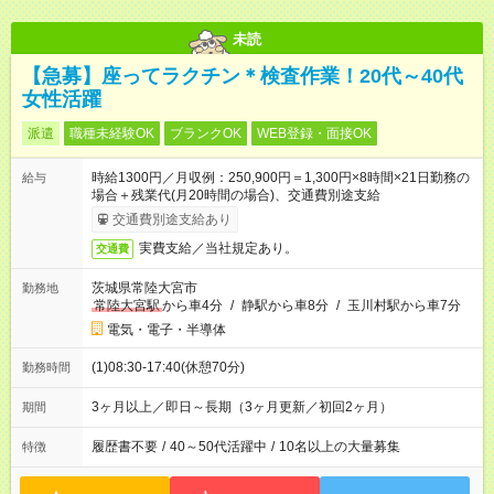
未読
【急募】座ってラクチン＊検査作業！20代～40代
女性活躍
派遣
職種未経験OK
ブランクOK
WEB登録・面接OK
時給1300円／月収例：250,900円＝1,300円×8時間×21日勤務の
給与
場合＋残業代(月20時間の場合)、交通費別途支給
交通費別途支給あり
実費支給／当社規定あり。
交通費
茨城県常陸大宮市
勤務地
常陸大宮駅
から車4分
/
静駅から車8分
/
玉川村駅から車7分
電気・電子・半導体
(1)08:30-17:40(休憩70分)
勤務時間
3ヶ月以上／即日～長期（3ヶ月更新／初回2ヶ月）
期間
履歴書不要
/
40～50代活躍中
/
10名以上の大量募集
特徴