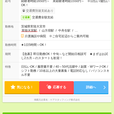
経験者時給1650円～ 未経験者時給1550円～ ※日払い/週払い
給与
OK！
交通費別途支給あり
交通費全額支給
交通費
茨城県常陸大宮市
勤務地
常陸大宮駅
/
山方宿駅
/
中舟生駅
/
…
介護施設や病院 ※ご自宅近辺からご案内可能
★1日5時間～OK！
勤務時間
【急募】即日勤務OK！中旬～など開始日相談可 ★まずはお試
期間
し2カ月～のスタートも歓迎！
日払いOK
/
履歴書不要
/
40～50代活躍中
/
副業・WワークOK
/
特徴
シフト勤務
/
10名以上の大量募集
/
電話対応なし
/
パソコンスキ
ル不要
気になる！
応募する
詳細へ
掲載元企業名
ケアスタッフィング株式会社