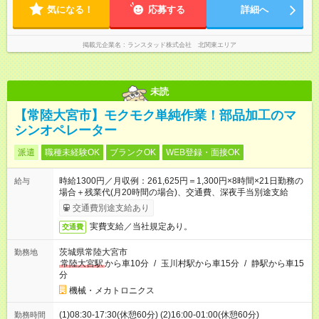
気になる！
応募する
詳細へ
掲載元企業名
ランスタッド株式会社 北関東エリア
未読
【常陸大宮市】モクモク単純作業！部品加工のマ
シンオペレーター
派遣
職種未経験OK
ブランクOK
WEB登録・面接OK
時給1300円／月収例：261,625円＝1,300円×8時間×21日勤務の
給与
場合＋残業代(月20時間の場合)、交通費、深夜手当別途支給
交通費別途支給あり
実費支給／当社規定あり。
交通費
茨城県常陸大宮市
勤務地
常陸大宮駅
から車10分
/
玉川村駅から車15分
/
静駅から車15
分
機械・メカトロニクス
(1)08:30-17:30(休憩60分) (2)16:00-01:00(休憩60分)
勤務時間