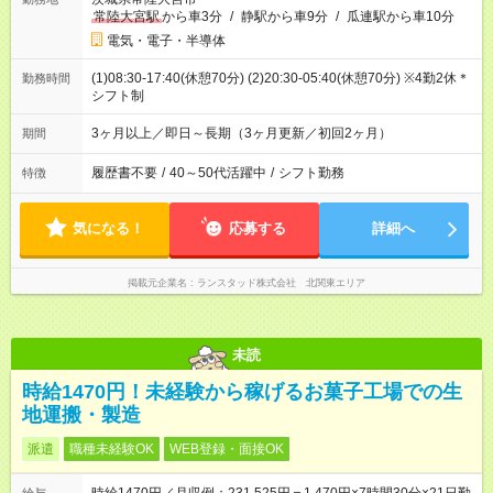
常陸大宮駅
から車3分
/
静駅から車9分
/
瓜連駅から車10分
電気・電子・半導体
(1)08:30-17:40(休憩70分) (2)20:30-05:40(休憩70分) ※4勤2休＊
勤務時間
シフト制
3ヶ月以上／即日～長期（3ヶ月更新／初回2ヶ月）
期間
履歴書不要
/
40～50代活躍中
/
シフト勤務
特徴
気になる！
応募する
詳細へ
掲載元企業名
ランスタッド株式会社 北関東エリア
未読
時給1470円！未経験から稼げるお菓子工場での生
地運搬・製造
派遣
職種未経験OK
WEB登録・面接OK