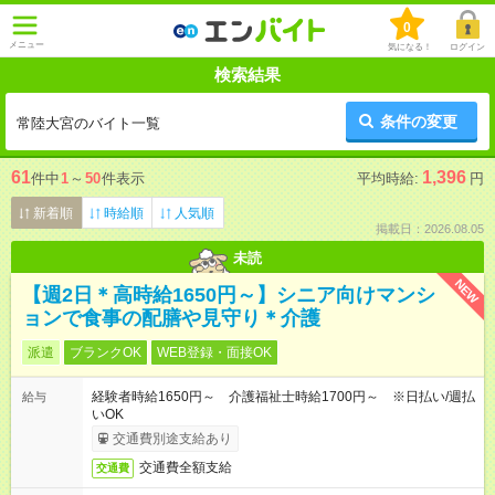
0
メニュー
気になる！
ログイン
検索結果
条件の変更
常陸大宮のバイト一覧
61
1,396
件中
1
～
50
件表示
平均時給:
円
新着順
時給順
人気順
掲載日：2026.08.05
未読
NEW
【週2日＊高時給1650円～】シニア向けマンシ
ョンで食事の配膳や見守り＊介護
派遣
ブランクOK
WEB登録・面接OK
経験者時給1650円～ 介護福祉士時給1700円～ ※日払い/週払
給与
いOK
交通費別途支給あり
交通費全額支給
交通費