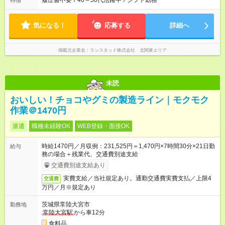
履歴書不要
/
40～50代活躍中
/
シフト勤務
特徴
気になる！
応募する
詳細へ
掲載元企業名
ランスタッド株式会社 北関東エリア
未読
おいしい！チョコやグミの製造ライン｜モクモク
作業＠1470円
派遣
職種未経験OK
WEB登録・面接OK
時給1470円／月収例：231,525円＝1,470円×7時間30分×21日勤
給与
務の場合＋残業代、交通費別途支給
交通費別途支給あり
実費支給／当社規定あり。通勤交通費実費支払／上限4
交通費
万円／月※規定あり
茨城県常陸大宮市
勤務地
常陸大宮駅
から車12分
食料品