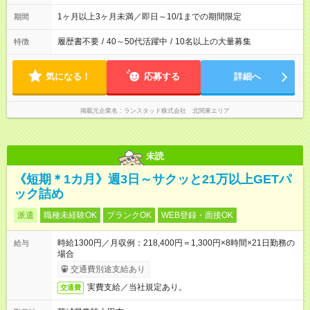
1ヶ月以上3ヶ月未満／即日～10/1までの期間限定
期間
履歴書不要
/
40～50代活躍中
/
10名以上の大量募集
特徴
気になる！
応募する
詳細へ
掲載元企業名
ランスタッド株式会社 北関東エリア
未読
《短期＊1カ月》週3日～サクッと21万以上GETパ
ック詰め
派遣
職種未経験OK
ブランクOK
WEB登録・面接OK
時給1300円／月収例：218,400円＝1,300円×8時間×21日勤務の
給与
場合
交通費別途支給あり
実費支給／当社規定あり。
交通費