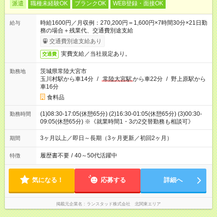
派遣
職種未経験OK
ブランクOK
WEB登録・面接OK
時給1600円／月収例：270,200円＝1,600円×7時間30分×21日勤
給与
務の場合＋残業代、交通費別途支給
交通費別途支給あり
実費支給／当社規定あり。
交通費
茨城県常陸大宮市
勤務地
玉川村駅から車14分
/
常陸大宮駅
から車22分
/
野上原駅から
車16分
食料品
(1)08:30-17:05(休憩65分) (2)16:30-01:05(休憩65分) (3)00:30-
勤務時間
09:05(休憩65分) ※《就業時間1・3の2交替勤務も相談可》
3ヶ月以上／即日～長期（3ヶ月更新／初回2ヶ月）
期間
履歴書不要
/
40～50代活躍中
特徴
気になる！
応募する
詳細へ
掲載元企業名
ランスタッド株式会社 北関東エリア