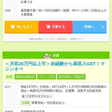
仕事です
履歴書不要
/
40～50代活躍中
/
副業・WワークOK
/
10名以上の
特徴
大量募集
気になる！
応募する
詳細へ
掲載元企業名
ランスタッド株式会社 北関東エリア
未読
＜月収28万円以上可＞未経験から高収入GET！マ
シンオペ
派遣
職種未経験OK
ブランクOK
WEB登録・面接OK
時給1370円／月収例：287,118円＝1,370円×8時間×20日勤務の
給与
場合＋残業代(月30時間の場合)、交通費、深夜手当別途支給
交通費別途支給あり
実費支給／当社規定あり。
交通費
茨城県常陸大宮市
勤務地