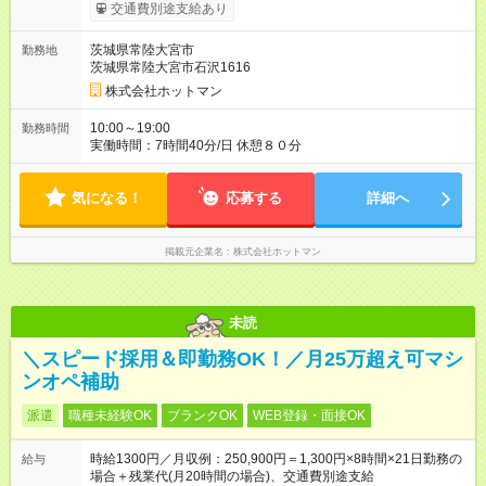
ます。 みなし残業代 25,332円 以上／月 みなし残業時間 18.34
交通費別途支給あり
時間／月 上記額には開店準備早出手当（固定残業代）１８．３
４時間分、２５，３３２円を含みます。超過分は全額支給しま
茨城県常陸大宮市
勤務地
す。 【試用期間】試用期間あり 試用期間の長さ：3ヶ月 雇用形
茨城県常陸大宮市石沢1616
態、給与は本採用時と同じです。
株式会社ホットマン
10:00～19:00
勤務時間
実働時間：7時間40分/日 休憩８０分
気になる！
応募する
詳細へ
掲載元企業名
株式会社ホットマン
未読
＼スピード採用＆即勤務OK！／月25万超え可マシ
ンオペ補助
派遣
職種未経験OK
ブランクOK
WEB登録・面接OK
時給1300円／月収例：250,900円＝1,300円×8時間×21日勤務の
給与
場合＋残業代(月20時間の場合)、交通費別途支給