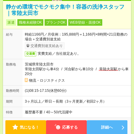
静かめ環境でモクモク集中！容器の洗浄スタッフ
｜常陸太田市
派遣
職種未経験OK
ブランクOK
WEB登録・面接OK
時給1166円／月収例：195,888円＝1,166円×8時間×21日勤務の
給与
場合＋交通費別途支給
交通費別途支給あり
実費支給／当社規定あり。
交通費
茨城県常陸太田市
勤務地
常陸太田駅から車4分
/
河合駅から車10分
/
常陸大宮駅
から車
20分
物流・ロジスティクス
(1)08:15-17:15(休憩60分)
勤務時間
3ヶ月以上／即日～長期（3ヶ月更新／初回2ヶ月）
期間
履歴書不要
/
40～50代活躍中
特徴
気になる！
応募する
詳細へ