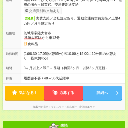
時給1470円／月収例：231,525円＝1,470円×7時間30分×21日勤
給与
務の場合＋残業代、交通費別途支給
交通費別途支給あり
実費支給／当社規定あり。通勤交通費実費支払／上限4
交通費
万円／月※規定あり
茨城県常陸大宮市
勤務地
常陸大宮駅
から車12分
食料品
(1)08:30-17:05(休憩65分) ※10:00と15:00に10分間の休憩あ
勤務時間
り 昼休憩45分
3ヶ月以上／即日～長期（初回2ヶ月、以降3ヶ月更新）
期間
履歴書不要
/
40～50代活躍中
特徴
気になる！
応募する
詳細へ
掲載元企業名
ランスタッド株式会社 北関東エリア
未読