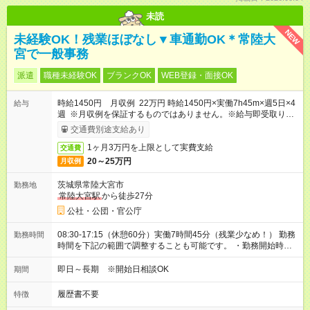
未読
NEW
未経験OK！残業ほぼなし▼車通勤OK＊常陸大
宮で一般事務
派遣
職種未経験OK
ブランクOK
WEB登録・面接OK
時給1450円 月収例 22万円 時給1450円×実働7h45m×週5日×4
給与
週 ※月収例を保証するものではありません。※給与即受取りサ
ービス利用可（利用条件有）
交通費別途支給あり
1ヶ月3万円を上限として実費支給
交通費
20～25万円
月収例
茨城県常陸大宮市
勤務地
常陸大宮駅
から徒歩27分
公社・公団・官公庁
08:30-17:15（休憩60分）実働7時間45分（残業少なめ！） 勤務
勤務時間
時間を下記の範囲で調整することも可能です。 ・勤務開始時
間 08:30～09:00 ・勤務終了時間 16:00～17:15 ・実働
06:00～07:45
即日～長期 ※開始日相談OK
期間
履歴書不要
特徴