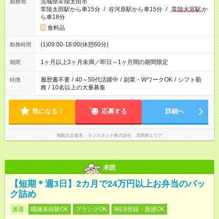
茨城県常陸太田市
勤務地
常陸太田駅から車15分
/
谷河原駅から車15分
/
常陸大宮駅
か
ら車18分
食料品
(1)09:00-18:00(休憩60分)
勤務時間
1ヶ月以上3ヶ月未満／即日～1ヶ月間の期間限定
期間
履歴書不要
/
40～50代活躍中
/
副業・WワークOK
/
シフト勤
特徴
務
/
10名以上の大量募集
気になる！
応募する
詳細へ
掲載元企業名
ランスタッド株式会社 北関東エリア
未読
【短期＊週3日】2カ月で24万円以上お弁当のパッ
ク詰め
派遣
職種未経験OK
ブランクOK
WEB登録・面接OK