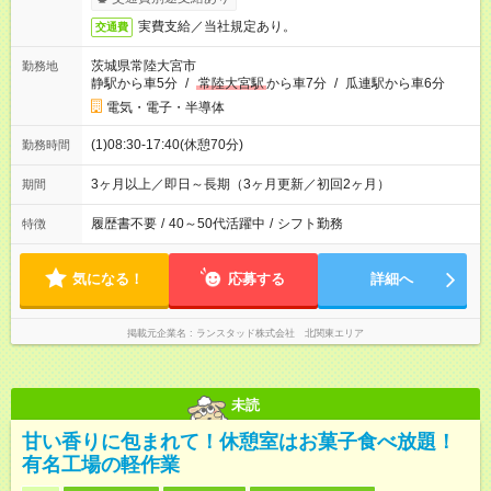
実費支給／当社規定あり。
交通費
茨城県常陸大宮市
勤務地
静駅から車5分
/
常陸大宮駅
から車7分
/
瓜連駅から車6分
電気・電子・半導体
(1)08:30-17:40(休憩70分)
勤務時間
3ヶ月以上／即日～長期（3ヶ月更新／初回2ヶ月）
期間
履歴書不要
/
40～50代活躍中
/
シフト勤務
特徴
気になる！
応募する
詳細へ
掲載元企業名
ランスタッド株式会社 北関東エリア
未読
甘い香りに包まれて！休憩室はお菓子食べ放題！
有名工場の軽作業