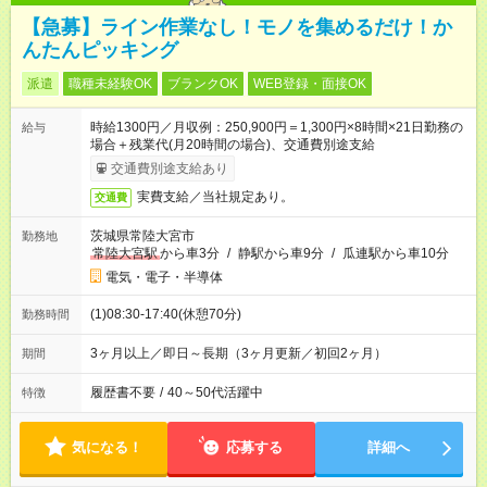
【急募】ライン作業なし！モノを集めるだけ！か
んたんピッキング
派遣
職種未経験OK
ブランクOK
WEB登録・面接OK
時給1300円／月収例：250,900円＝1,300円×8時間×21日勤務の
給与
場合＋残業代(月20時間の場合)、交通費別途支給
交通費別途支給あり
実費支給／当社規定あり。
交通費
茨城県常陸大宮市
勤務地
常陸大宮駅
から車3分
/
静駅から車9分
/
瓜連駅から車10分
電気・電子・半導体
(1)08:30-17:40(休憩70分)
勤務時間
3ヶ月以上／即日～長期（3ヶ月更新／初回2ヶ月）
期間
履歴書不要
/
40～50代活躍中
特徴
気になる！
応募する
詳細へ