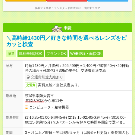
掲載元企業名
ランスタッド株式会社 北関東エリア
未読
＼高時給1430円／好きな時間を選べるレンズをピ
カッと検査
派遣
職種未経験OK
ブランクOK
WEB登録・面接OK
時給1430円／月収例：295,499円＝1,400円×7時間40分×20日勤
給与
務の場合＋残業代(月30hの場合)、交通費別途支給
交通費別途支給あり
実費支給／当社規定あり。
交通費
茨城県常陸大宮市
勤務地
常陸大宮駅
から車11分
コンピュータ・精密機器
(1)16:35-01:00(休憩45分) (2)18:15-02:40(休憩45分) (3)16:00-
勤務時間
00:25(休憩45分) ※3パターンから好きな時間を固定で選べま
す！
3ヶ月以上／即日～初回契約2ヶ月（以降3ヶ月更新）※長期のお
期間