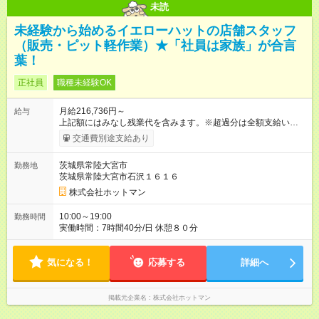
未読
未経験から始めるイエローハットの店舗スタッフ
（販売・ピット軽作業）★「社員は家族」が合言
葉！
正社員
職種未経験OK
月給216,736円～
給与
上記額にはみなし残業代を含みます。※超過分は全額支給いたし
ます。 みなし残業代 25,736円 以上／月 みなし残業時間 18.34
交通費別途支給あり
時間／月 上記額には開店準備早出手当（固定残業代）１８．３
４時間分、２５，７３６円を含みます。超過分は全額支給しま
茨城県常陸大宮市
勤務地
す。 【試用期間】試用期間あり 試用期間の長さ：3ヶ月 雇用形
茨城県常陸大宮市石沢１６１６
態、給与は本採用時と同じです。
株式会社ホットマン
10:00～19:00
勤務時間
実働時間：7時間40分/日 休憩８０分
気になる！
応募する
詳細へ
掲載元企業名
株式会社ホットマン