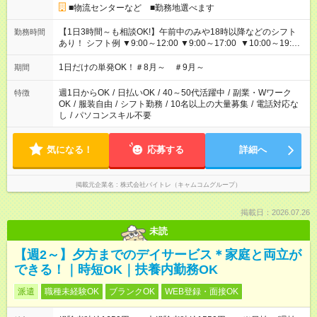
■物流センターなど ■勤務地選べます
【1日3時間～も相談OK!】午前中のみや18時以降などのシフト
勤務時間
あり！ シフト例 ▼9:00～12:00 ▼9:00～17:00 ▼10:00～19:00
▼18:00～21:00
1日だけの単発OK！＃8月～ ＃9月～
期間
週1日からOK
/
日払いOK
/
40～50代活躍中
/
副業・Wワーク
特徴
OK
/
服装自由
/
シフト勤務
/
10名以上の大量募集
/
電話対応な
し
/
パソコンスキル不要
気になる！
応募する
詳細へ
掲載元企業名
株式会社バイトレ（キャムコムグループ）
掲載日：2026.07.26
未読
【週2～】夕方までのデイサービス＊家庭と両立が
できる！｜時短OK｜扶養内勤務OK
派遣
職種未経験OK
ブランクOK
WEB登録・面接OK