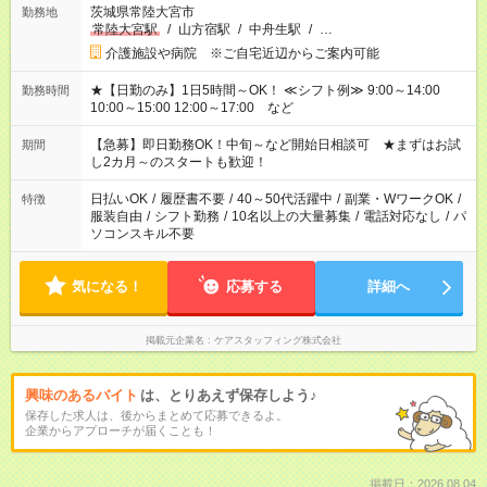
茨城県常陸大宮市
勤務地
常陸大宮駅
/
山方宿駅
/
中舟生駅
/
…
介護施設や病院 ※ご自宅近辺からご案内可能
★【日勤のみ】1日5時間～OK！ ≪シフト例≫ 9:00～14:00
勤務時間
10:00～15:00 12:00～17:00 など
【急募】即日勤務OK！中旬～など開始日相談可 ★まずはお試
期間
し2カ月～のスタートも歓迎！
日払いOK
/
履歴書不要
/
40～50代活躍中
/
副業・WワークOK
/
特徴
服装自由
/
シフト勤務
/
10名以上の大量募集
/
電話対応なし
/
パ
ソコンスキル不要
気になる！
応募する
詳細へ
掲載元企業名
ケアスタッフィング株式会社
興味のあるバイト
は、とりあえず保存しよう♪
保存した求人は、後からまとめて応募できるよ。
企業からアプローチが届くことも！
掲載日：2026.08.04