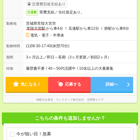
交通費別途支給あり
実費支給／当社規定あり。
交通費
茨城県常陸大宮市
勤務地
常陸大宮駅
から車4分
/
瓜連駅から車12分
/
静駅から車8分
電気・電子・半導体
(1)08:30-17:40(休憩70分)
勤務時間
3ヶ月以上／即日～長期（3ヶ月更新／初回2ヶ月）
期間
履歴書不要
/
40～50代活躍中
/
10名以上の大量募集
特徴
気になる！
応募する
詳細へ
掲載元企業名
ランスタッド株式会社 北関東エリア
こちらの条件も追加しませんか？
今が狙い目！急募