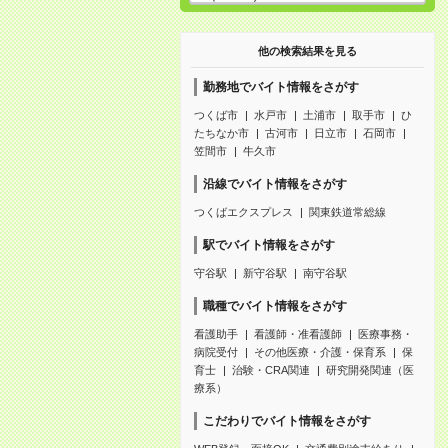
他の検索結果を見る
勤務地でバイト情報をさがす
つくば市
水戸市
土浦市
取手市
ひ
たちなか市
古河市
日立市
石岡市
笠間市
牛久市
沿線でバイト情報をさがす
つくばエクスプレス
関東鉄道常総線
駅でバイト情報をさがす
守谷駅
新守谷駅
南守谷駅
職種でバイト情報をさがす
看護助手
看護師・准看護師
医療事務・
病院受付
その他医療・介護・保育系
保
育士
治験・CRA関連
研究開発関連（医
療系）
こだわりでバイト情報をさがす