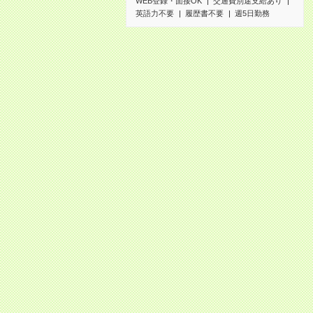
WEB登録・面接OK
交通費別途支給あり
英語力不要
履歴書不要
週5日勤務