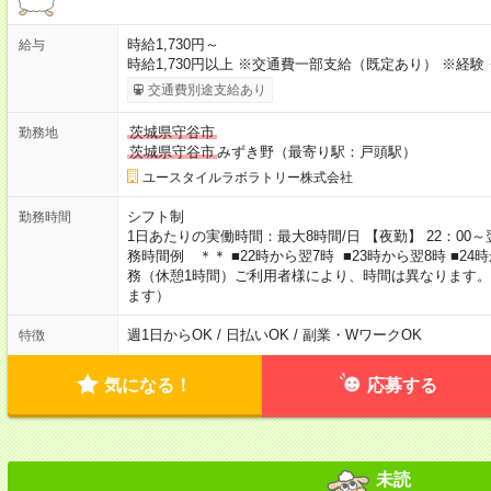
時給1,730円～
給与
時給1,730円以上 ※交通費一部支給（既定あり） ※経
交通費別途支給あり
茨城県守谷市
勤務地
茨城県守谷市
みずき野（最寄り駅：戸頭駅）
ユースタイルラボラトリー株式会社
シフト制
勤務時間
1日あたりの実働時間：最大8時間/日 【夜勤】 22：00～翌
務時間例 ＊＊ ■22時から翌7時 ■23時から翌8時 ■2
務（休憩1時間）ご利用者様により、時間は異なります。
ます）
週1日からOK / 日払いOK / 副業・WワークOK
特徴
気になる！
応募する
未読