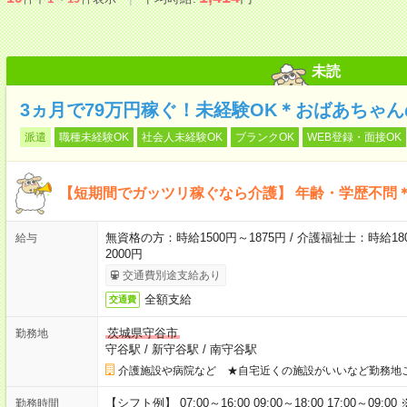
未読
3ヵ月で79万円稼ぐ！未経験OK＊おばあちゃ
派遣
職種未経験OK
社会人未経験OK
ブランクOK
WEB登録・面接OK
【短期間でガッツリ稼ぐなら介護】 年齢・学歴不問＊
無資格の方：時給1500円～1875円 / 介護福祉士：時給180
給与
2000円
交通費別途支給あり
全額支給
交通費
茨城県守谷市
勤務地
守谷駅
/
新守谷駅
/
南守谷駅
介護施設や病院など ★自宅近くの施設がいいなど勤務地
【シフト例】 07:00～16:00 09:00～18:00 17:00
勤務時間