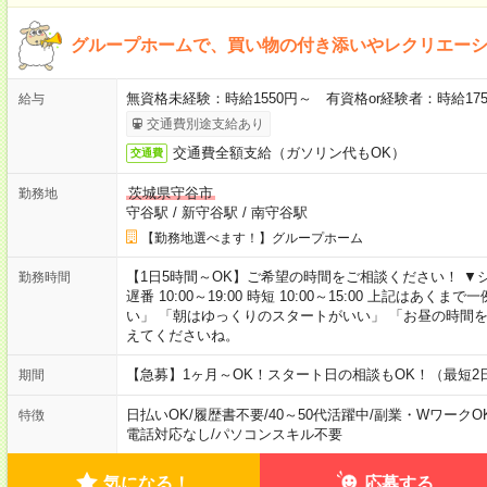
グループホームで、買い物の付き添いやレクリエー
無資格未経験：時給1550円～ 有資格or経験者：時給175
給与
交通費別途支給あり
交通費全額支給（ガソリン代もOK）
交通費
茨城県守谷市
勤務地
守谷駅
/
新守谷駅
/
南守谷駅
【勤務地選べます！】グループホーム
【1日5時間～OK】ご希望の時間をご相談ください！ ▼シフト例 日
勤務時間
遅番 10:00～19:00 時短 10:00～15:00 上記は
い」 「朝はゆっくりのスタートがいい」 「お昼の時間
えてくださいね。
【急募】1ヶ月～OK！スタート日の相談もOK！（最短2
期間
日払いOK
/
履歴書不要
/
40～50代活躍中
/
副業・WワークO
特徴
電話対応なし
/
パソコンスキル不要
気になる！
応募する