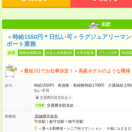
未読
＜時給1550円＊日払い可＞ラグジュアリーマ
ポート業務
派遣
職種未経験OK
社会人未経験OK
大学生歓迎
ブランクOK
WEB
＜最短3日でお仕事決定！＞高級ホテルのような職場
時給1550円 有資格・有経験時給1700円 介護福祉士時
給与
払い不可
交通費別途支給あり
交通費全額支給
交通費
茨城県守谷市
勤務地
守谷駅
/
新守谷駅
/
南守谷駅
＜選べる勤務地＞シニア向けマンション ※他にもさまざ