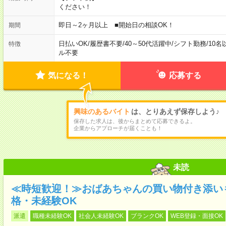
ください！
即日～2ヶ月以上 ■開始日の相談OK！
期間
日払いOK
/
履歴書不要
/
40～50代活躍中
/
シフト勤務
/
10名
特徴
ル不要
気になる！
応募する
興味のあるバイト
は、とりあえず保存しよう♪
保存した求人は、後からまとめて応募できるよ。
企業からアプローチが届くことも！
未読
≪時短歓迎！≫おばあちゃんの買い物付き添い
格・未経験OK
派遣
職種未経験OK
社会人未経験OK
ブランクOK
WEB登録・面接OK