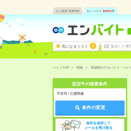
エン派遣
71573
件
エン バイト
82531
件
0
気になるリスト
保存した希
バイトTOP
関東
茨城県のアルバイト・バイ
設定中の検索条件
守谷市 / 介護関連
条件の変更
条件を保存して
メールを受け取る