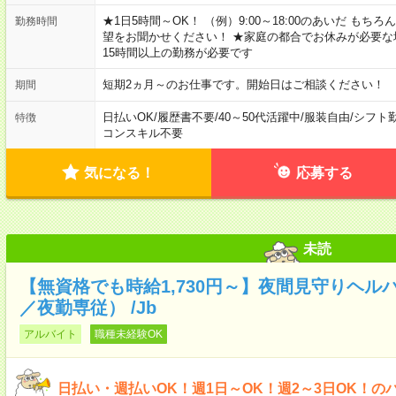
★1日5時間～OK！ （例）9:00～18:00のあいだ も
勤務時間
望をお聞かせください！ ★家庭の都合でお休みが必要な
15時間以上の勤務が必要です
短期2ヵ月～のお仕事です。開始日はご相談ください！
期間
日払いOK
/
履歴書不要
/
40～50代活躍中
/
服装自由
/
シフト
特徴
コンスキル不要
気になる！
応募する
未読
【無資格でも時給1,730円～】夜間見守りヘル
／夜勤専従） /Jb
アルバイト
職種未経験OK
日払い・週払いOK！週1日～OK！週2～3日OK！の