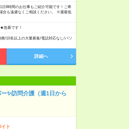
ちろん1日8時間のお仕事もご紹介可能です！ご希
場合も遠慮なくご相談ください。 ※週最低
 ★急募です！
勤務
/
10名以上の大量募集
/
電話対応なし
/
パソ
詳細へ
パー✨訪問介護（週1日から
バイト