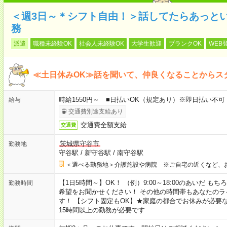
＜週3日～＊シフト自由！＞話してたらあっと
務
派遣
職種未経験OK
社会人未経験OK
大学生歓迎
ブランクOK
WEB
≪土日休みOK≫話を聞いて、仲良くなることからス
時給1550円～ ■日払いOK（規定あり）※即日払い不可
給与
交通費別途支給あり
交通費全額支給
交通費
茨城県守谷市
勤務地
守谷駅
/
新守谷駅
/
南守谷駅
＜選べる勤務地＞介護施設や病院 ※ご自宅の近くなど、
【1日5時間～】OK！ （例）9:00～18:00のあいだ 
勤務時間
希望をお聞かせください！ その他の時間帯もあなたのラ
す！ 【シフト固定もOK】★家庭の都合でお休みが必要
15時間以上の勤務が必要です