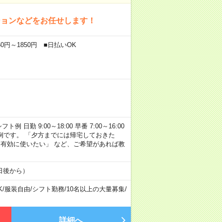
ションなどをお任せします！
0円～1850円 ■日払いOK
勤 9:00～18:00 早番 7:00～16:00
あくまで一例です。 「夕方までには帰宅しておきた
を有効に使いたい」 など、ご希望があれば教
日後から）
K
/
服装自由
/
シフト勤務
/
10名以上の大量募集
/
詳細へ