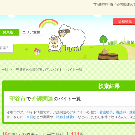
茨城県守谷市で介護関連の
会員登録
エリア変更
関東版
望条件
ト一覧
守谷市の介護関連のアルバイト・バイト一覧
検索結果
守谷市
介護関連
で
のバイト一覧
守谷市のアルバイト情報です。介護関連のアルバイトの他に、
看護助手
、
看護師・准
す。さらに、
単発
などの期間や、
職種未経験OK
などのこだわり条件で絞り込んでいた
1,414
19
平均時給:
円
件中
1
～
19
件表示