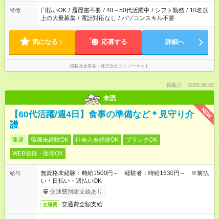
日払いOK
/
履歴書不要
/
40～50代活躍中
/
シフト勤務
/
10名以
特徴
上の大量募集
/
電話対応なし
/
パソコンスキル不要
気になる！
応募する
詳細へ
掲載元企業名
株式会社ニッソーネット
掲載日：2026.08.05
未読
NEW
【60代活躍/週4日】食事の準備など＊見守り介
護
派遣
職種未経験OK
社会人未経験OK
ブランクOK
WEB登録・面接OK
無資格未経験：時給1500円～ 経験者：時給1630円～ ※前払
給与
い・日払い・週払いOK
交通費別途支給あり
交通費全額支給
交通費