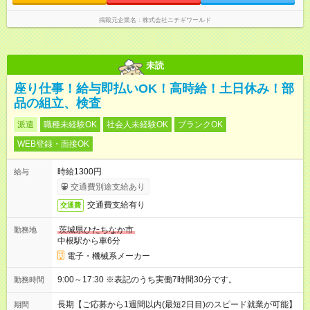
掲載元企業名
株式会社ニチギワールド
未読
座り仕事！給与即払いOK！高時給！土日休み！部
品の組立、検査
派遣
職種未経験OK
社会人未経験OK
ブランクOK
WEB登録・面接OK
時給1300円
給与
交通費別途支給あり
交通費支給有り
交通費
茨城県ひたちなか市
勤務地
中根駅から車6分
電子・機械系メーカー
9:00～17:30 ※表記のうち実働7時間30分です。
勤務時間
長期【ご応募から1週間以内(最短2日目)のスピード就業が可能】
期間