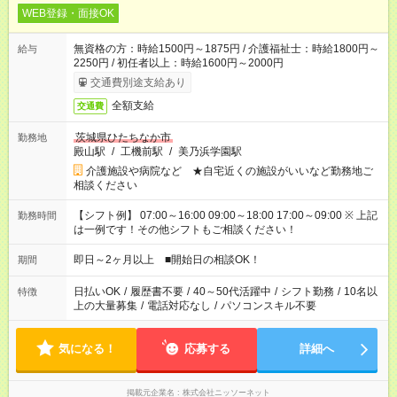
WEB登録・面接OK
無資格の方：時給1500円～1875円 / 介護福祉士：時給1800円～
給与
2250円 / 初任者以上：時給1600円～2000円
交通費別途支給あり
全額支給
交通費
茨城県ひたちなか市
勤務地
殿山駅
/
工機前駅
/
美乃浜学園駅
介護施設や病院など ★自宅近くの施設がいいなど勤務地ご
相談ください
【シフト例】 07:00～16:00 09:00～18:00 17:00～09:00 ※ 上記
勤務時間
は一例です！その他シフトもご相談ください！
即日～2ヶ月以上 ■開始日の相談OK！
期間
日払いOK
/
履歴書不要
/
40～50代活躍中
/
シフト勤務
/
10名以
特徴
上の大量募集
/
電話対応なし
/
パソコンスキル不要
気になる！
応募する
詳細へ
掲載元企業名
株式会社ニッソーネット