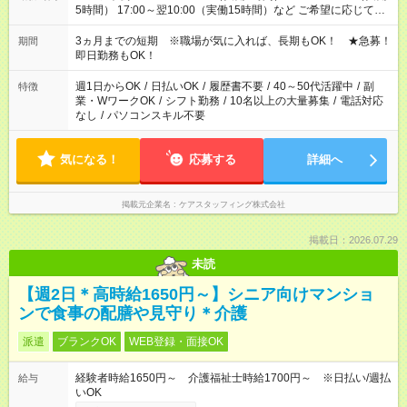
5時間） 17:00～翌10:00（実働15時間）など ご希望に応じて、
働く時間は調整できます！ お気軽に担当へ相談ください！
3ヵ月までの短期 ※職場が気に入れば、長期もOK！ ★急募！
期間
即日勤務もOK！
週1日からOK
/
日払いOK
/
履歴書不要
/
40～50代活躍中
/
副
特徴
業・WワークOK
/
シフト勤務
/
10名以上の大量募集
/
電話対応
なし
/
パソコンスキル不要
気になる！
応募する
詳細へ
掲載元企業名
ケアスタッフィング株式会社
掲載日：2026.07.29
未読
【週2日＊高時給1650円～】シニア向けマンショ
ンで食事の配膳や見守り＊介護
派遣
ブランクOK
WEB登録・面接OK
経験者時給1650円～ 介護福祉士時給1700円～ ※日払い/週払
給与
いOK