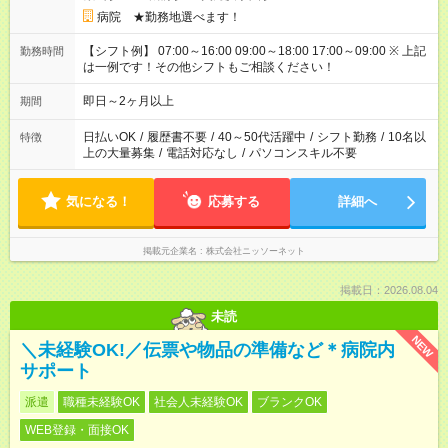
病院 ★勤務地選べます！
【シフト例】 07:00～16:00 09:00～18:00 17:00～09:00 ※ 上記
勤務時間
は一例です！その他シフトもご相談ください！
即日～2ヶ月以上
期間
日払いOK
/
履歴書不要
/
40～50代活躍中
/
シフト勤務
/
10名以
特徴
上の大量募集
/
電話対応なし
/
パソコンスキル不要
気になる！
応募する
詳細へ
掲載元企業名
株式会社ニッソーネット
掲載日：2026.08.04
未読
NEW
＼未経験OK!／伝票や物品の準備など＊病院内
サポート
派遣
職種未経験OK
社会人未経験OK
ブランクOK
WEB登録・面接OK