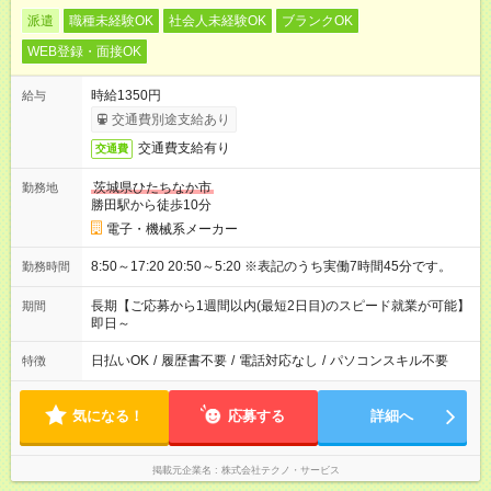
派遣
職種未経験OK
社会人未経験OK
ブランクOK
WEB登録・面接OK
時給1350円
給与
交通費別途支給あり
交通費支給有り
交通費
茨城県ひたちなか市
勤務地
勝田駅から徒歩10分
電子・機械系メーカー
8:50～17:20 20:50～5:20 ※表記のうち実働7時間45分です。
勤務時間
長期【ご応募から1週間以内(最短2日目)のスピード就業が可能】
期間
即日～
日払いOK
/
履歴書不要
/
電話対応なし
/
パソコンスキル不要
特徴
気になる！
応募する
詳細へ
掲載元企業名
株式会社テクノ・サービス