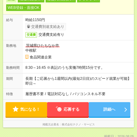
WEB登録・面接OK
時給1150円
給与
交通費別途支給あり
交通費支給有り
交通費
茨城県ひたちなか市
勤務地
中根駅
食品関連企業
8:30～16:45 ※表記のうち実働7時間15分です。
勤務時間
長期【ご応募から1週間以内(最短2日目)のスピード就業が可能】
期間
即日～
履歴書不要
/
電話対応なし
/
パソコンスキル不要
特徴
気になる！
応募する
詳細へ
掲載元企業名
株式会社テクノ・サービス
掲載日：2026.08.05