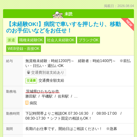
掲載日：2026.08.04
未読
NEW
【未経験OK!】病院で車いすを押したり、移動
のお手伝いなどをお任せ！
派遣
職種未経験OK
社会人未経験OK
ブランクOK
WEB登録・面接OK
無資格未経験：時給1200円～ 経験者：時給1400円～ ※前払
給与
い・日払い・週払いOK
交通費別途支給あり
交通費全額支給
交通費
茨城県ひたちなか市
勤務地
勝田駅
/
平磯駅
/
佐和駅
/
…
病院
下記時間帯よりご相談OK 07:30-16:30 / 08:00-17:00 /
勤務時間
08:30-17:30 ＊シフト固定の相談もOK！
長期のお仕事です。開始日はご相談ください！ ※急募
期間