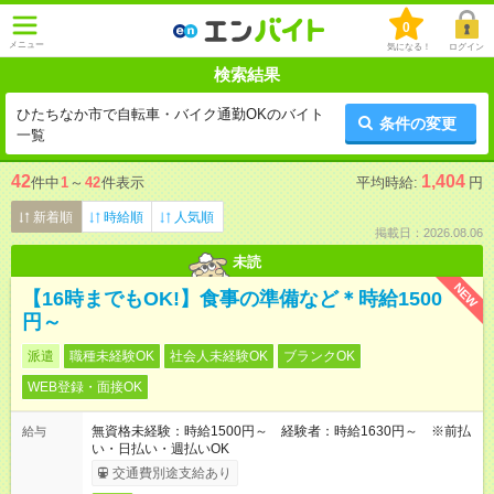
0
メニュー
気になる！
ログイン
検索結果
ひたちなか市で自転車・バイク通勤OKのバイト
条件の変更
一覧
42
1,404
件中
1
～
42
件表示
平均時給:
円
新着順
時給順
人気順
掲載日：2026.08.06
未読
NEW
【16時までもOK!】食事の準備など＊時給1500
円～
派遣
職種未経験OK
社会人未経験OK
ブランクOK
WEB登録・面接OK
無資格未経験：時給1500円～ 経験者：時給1630円～ ※前払
給与
い・日払い・週払いOK
交通費別途支給あり