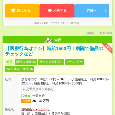
気になる！
応募する
詳細へ
掲載元企業名
ケアスタッフィング株式会社
掲載日：2026.08.04
未読
NEW
【医療行為はナシ】時給1500円！病院で備品の
チェックなど
派遣
職種未経験OK
社会人未経験OK
ブランクOK
WEB登録・面接OK
無資格の方：時給1500円～1875円 / 介護福祉士：時給1800円～
給与
2250円 / 初任者以上：時給1600円～2000円
交通費別途支給あり
全額支給
交通費
25～30万円
月収例
茨城県ひたちなか市
勤務地
殿山駅
/
工機前駅
/
美乃浜学園駅