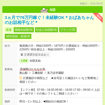
掲載日：2026.08.05
未読
NEW
3ヵ月で79万円稼ぐ！未経験OK＊おばあちゃん
のお話相手など＊
派遣
職種未経験OK
社会人未経験OK
ブランクOK
WEB登録・面接OK
無資格の方：時給1500円～1875円 / 介護福祉士：時給1800円～
給与
2250円 / 初任者以上：時給1600円～2000円
交通費別途支給あり
全額支給
交通費
茨城県ひたちなか市
勤務地
殿山駅
/
工機前駅
/
美乃浜学園駅
介護施設や病院など ★自宅近くの施設がいいなど勤務地ご
相談ください
【シフト例】 07:00～16:00 09:00～18:00 17:00～09:00 ※ 上記
勤務時間
は一例です！その他シフトもご相談ください！
即日～2ヶ月以上 ■開始日の相談OK！
期間