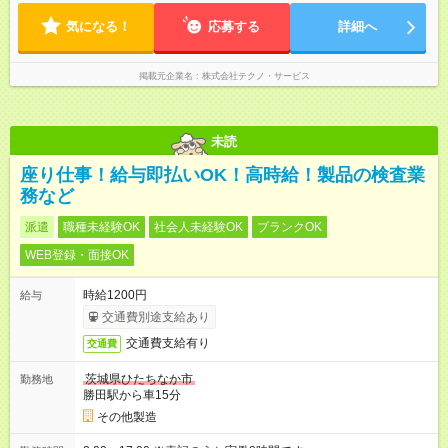
気になる！
応募する
詳細へ
掲載元企業名
株式会社テクノ・サービス
未読
座り仕事！給与即払いOK！高時給！製品の検査業
務など
派遣
職種未経験OK
社会人未経験OK
ブランクOK
WEB登録・面接OK
時給1200円
給与
交通費別途支給あり
交通費支給有り
交通費
茨城県ひたちなか市
勤務地
勝田駅から車15分
その他製造