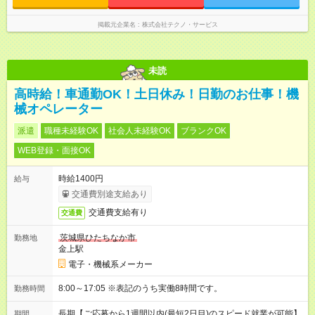
掲載元企業名
株式会社テクノ・サービス
未読
高時給！車通勤OK！土日休み！日勤のお仕事！機
械オペレーター
派遣
職種未経験OK
社会人未経験OK
ブランクOK
WEB登録・面接OK
時給1400円
給与
交通費別途支給あり
交通費支給有り
交通費
茨城県ひたちなか市
勤務地
金上駅
電子・機械系メーカー
8:00～17:05 ※表記のうち実働8時間です。
勤務時間
長期【ご応募から1週間以内(最短2日目)のスピード就業が可能】
期間