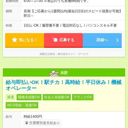
8:00～17:00 ※表記のうち実働8時間です。
勤務時間
長期【ご応募から1週間以内(最短2日目)のスピード就業が可能】
期間
即日～
日払いOK
/
履歴書不要
/
電話対応なし
/
パソコンスキル不要
特徴
気になる！
応募する
詳細へ
掲載元企業名
株式会社テクノ・サービス
未読
給与即払いOK！駅チカ！高時給！平日休み！機械
オペレーター
派遣
職種未経験OK
社会人未経験OK
ブランクOK
WEB登録・面接OK
時給1400円
給与
交通費別途支給あり