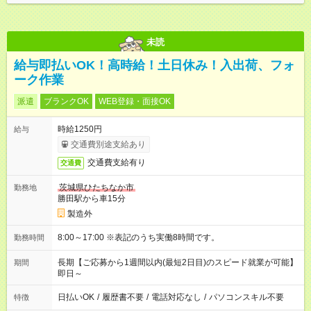
未読
給与即払いOK！高時給！土日休み！入出荷、フォ
ーク作業
派遣
ブランクOK
WEB登録・面接OK
時給1250円
給与
交通費別途支給あり
交通費支給有り
交通費
茨城県ひたちなか市
勤務地
勝田駅から車15分
製造外
8:00～17:00 ※表記のうち実働8時間です。
勤務時間
長期【ご応募から1週間以内(最短2日目)のスピード就業が可能】
期間
即日～
日払いOK
/
履歴書不要
/
電話対応なし
/
パソコンスキル不要
特徴