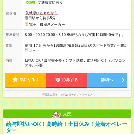
交通費支給有り
交通費
茨城県ひたちなか市
勤務地
勝田駅から徒歩5分
電子・機械系メーカー
8:00～20:10 20:00～8:10 ※表記のうち実働10時間40分です。
勤務時間
長期【ご応募から1週間以内(最短2日目)のスピード就業が可能】
期間
即日～
日払いOK
/
履歴書不要
/
シフト勤務
/
電話対応なし
/
パソコン
特徴
スキル不要
気になる！
応募する
詳細へ
掲載元企業名
株式会社テクノ・サービス
未読
給与即払いOK！高時給！土日休み！蒸着オペレー
ター