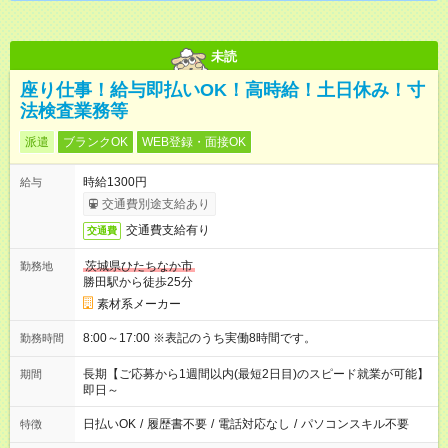
未読
座り仕事！給与即払いOK！高時給！土日休み！寸
法検査業務等
派遣
ブランクOK
WEB登録・面接OK
時給1300円
給与
交通費別途支給あり
交通費支給有り
交通費
茨城県ひたちなか市
勤務地
勝田駅から徒歩25分
素材系メーカー
8:00～17:00 ※表記のうち実働8時間です。
勤務時間
長期【ご応募から1週間以内(最短2日目)のスピード就業が可能】
期間
即日～
日払いOK
/
履歴書不要
/
電話対応なし
/
パソコンスキル不要
特徴