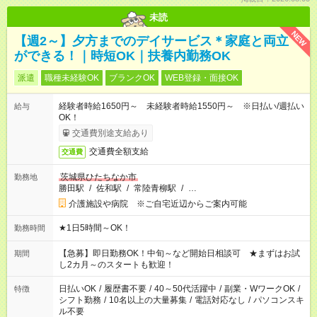
未読
NEW
【週2～】夕方までのデイサービス＊家庭と両立
ができる！｜時短OK｜扶養内勤務OK
派遣
職種未経験OK
ブランクOK
WEB登録・面接OK
経験者時給1650円～ 未経験者時給1550円～ ※日払い/週払い
給与
OK！
交通費別途支給あり
交通費全額支給
交通費
茨城県ひたちなか市
勤務地
勝田駅
/
佐和駅
/
常陸青柳駅
/
…
介護施設や病院 ※ご自宅近辺からご案内可能
★1日5時間～OK！
勤務時間
【急募】即日勤務OK！中旬～など開始日相談可 ★まずはお試
期間
し2カ月～のスタートも歓迎！
日払いOK
/
履歴書不要
/
40～50代活躍中
/
副業・WワークOK
/
特徴
シフト勤務
/
10名以上の大量募集
/
電話対応なし
/
パソコンスキ
ル不要