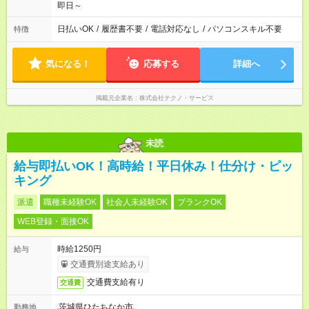
即日～
日払いOK
/
履歴書不要
/
電話対応なし
/
パソコンスキル不要
特徴
気になる！
応募する
詳細へ
掲載元企業名
株式会社テクノ・サービス
未読
給与即払いOK！高時給！平日休み！仕分け・ピッ
キング
派遣
職種未経験OK
社会人未経験OK
ブランクOK
WEB登録・面接OK
時給1250円
給与
交通費別途支給あり
交通費支給有り
交通費
茨城県ひたちなか市
勤務地