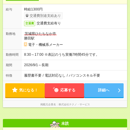
時給1300円
給与
交通費別途支給あり
交通費支給有り
交通費
茨城県ひたちなか市
勤務地
勝田駅
電子・機械系メーカー
8:30～17:00 ※表記のうち実働7時間45分です。
勤務時間
2026/9/1～長期
期間
履歴書不要
/
電話対応なし
/
パソコンスキル不要
特徴
気になる！
応募する
詳細へ
掲載元企業名
株式会社テクノ・サービス
未読