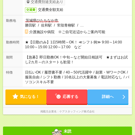
交通費別途支給あり
交通費全額支給
交通費
茨城県ひたちなか市
勤務地
勝田駅
/
佐和駅
/
常陸青柳駅
/
…
介護施設や病院 ※ご自宅近辺からご案内可能
★【日勤のみ】1日5時間～OK！ ≪シフト例≫ 9:00～14:00
勤務時間
10:00～15:00 12:00～17:00 など
【急募】即日勤務OK！中旬～など開始日相談可 ★まずはお試
期間
し2カ月～のスタートも歓迎！
日払いOK
/
履歴書不要
/
40～50代活躍中
/
副業・WワークOK
/
特徴
服装自由
/
シフト勤務
/
10名以上の大量募集
/
電話対応なし
/
パ
ソコンスキル不要
気になる！
応募する
詳細へ
掲載元企業名
ケアスタッフィング株式会社
未読