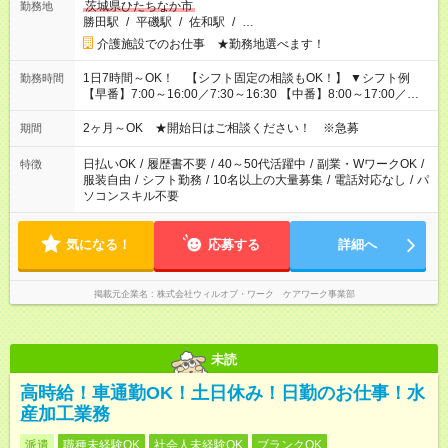
茨城県ひたちなか市
勤務地
勝田駅
/
平磯駅
/
佐和駅
/
…
介護施設でのお仕事 ★勤務地選べます！
1日7時間～OK！ 【シフト固定の相談もOK！】 ▼シフト例
勤務時間
【早番】7:00～16:00／7:30～16:30 【中番】8:00～17:00／
9:00～18:00 【遅番】11:00～20:00／13:00～22:00
2ヶ月～OK ★開始日はご相談ください！ ※急募
期間
日払いOK
/
履歴書不要
/
40～50代活躍中
/
副業・WワークOK
/
特徴
服装自由
/
シフト勤務
/
10名以上の大量募集
/
電話対応なし
/
パ
ソコンスキル不要
気になる！
応募する
詳細へ
掲載元企業名
株式会社ウィルオブ・ワーク ケアワーク事業部
未読
高時給！車通勤OK！土日休み！日勤のお仕事！水
産加工業務
派遣
職種未経験OK
社会人未経験OK
ブランクOK