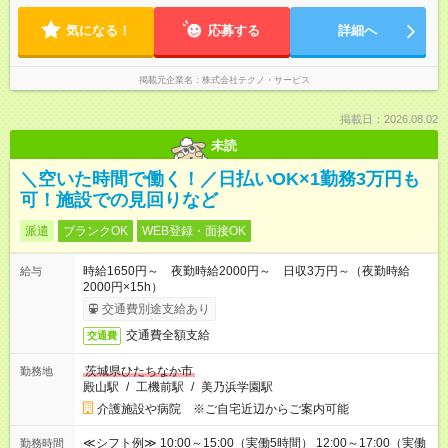
気になる！
応募する
詳細へ
掲載元企業名
株式会社テクノ・サービス
掲載日：2026.08.02
未読
＼空いた時間で働く！／日払いOK×1勤務3万円も
可！施設での見回りなど
派遣
ブランクOK
WEB登録・面接OK
時給1650円～ 夜勤時給2000円～ 日収3万円～（夜勤時給
給与
2000円×15h）
交通費別途支給あり
交通費全額支給
交通費
茨城県ひたちなか市
勤務地
殿山駅
/
工機前駅
/
美乃浜学園駅
介護施設や病院 ※ご自宅近辺からご案内可能
≪シフト例≫ 10:00～15:00（実働5時間） 12:00～17:00（実働
勤務時間