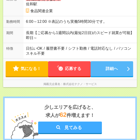
佐和駅
食品関連企業
6:00～12:00 ※表記のうち実働5時間30分です。
勤務時間
長期【ご応募から1週間以内(最短2日目)のスピード就業が可能】
期間
即日～
日払いOK
/
履歴書不要
/
シフト勤務
/
電話対応なし
/
パソコン
特徴
スキル不要
気になる！
応募する
詳細へ
掲載元企業名
株式会社テクノ・サービス
少しエリアを広げると、
62
求人が
件増えます！
見てみる