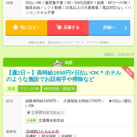
日払いOK
/
履歴書不要
/
40～50代活躍中
/
副業・WワークOK
/
特徴
服装自由
/
シフト勤務
/
10名以上の大量募集
/
電話対応なし
/
パ
ソコンスキル不要
気になる！
応募する
詳細へ
掲載元企業名
株式会社ウィルオブ・ワーク ケアワーク事業部
掲載日：2026.08.04
未読
NEW
【週2日～】高時給1650円×日払いOK＊ホテル
のような施設でお話相手や掃除など
派遣
ブランクOK
WEB登録・面接OK
経験者時給1650円～ 介護福祉士時給1700円～ ★日払い/週払
給与
いOK
交通費別途支給あり
交通費全額支給
交通費
茨城県ひたちなか市
勤務地
平磯駅
/
那珂湊駅
/
中根駅
/
…