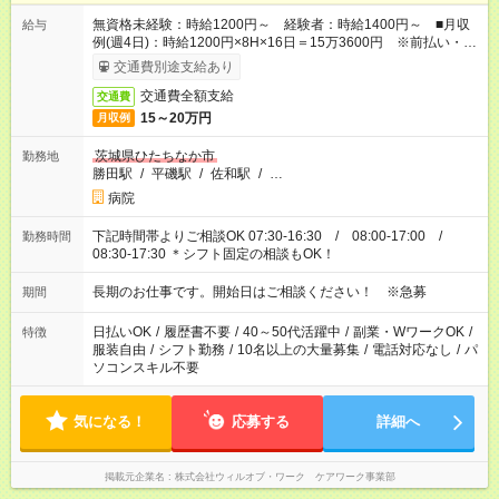
無資格未経験：時給1200円～ 経験者：時給1400円～ ■月収
給与
例(週4日)：時給1200円×8H×16日＝15万3600円 ※前払い・日
払い・週払いOK
交通費別途支給あり
交通費全額支給
交通費
15～20万円
月収例
茨城県ひたちなか市
勤務地
勝田駅
/
平磯駅
/
佐和駅
/
…
病院
下記時間帯よりご相談OK 07:30-16:30 / 08:00-17:00 /
勤務時間
08:30-17:30 ＊シフト固定の相談もOK！
長期のお仕事です。開始日はご相談ください！ ※急募
期間
日払いOK
/
履歴書不要
/
40～50代活躍中
/
副業・WワークOK
/
特徴
服装自由
/
シフト勤務
/
10名以上の大量募集
/
電話対応なし
/
パ
ソコンスキル不要
気になる！
応募する
詳細へ
掲載元企業名
株式会社ウィルオブ・ワーク ケアワーク事業部