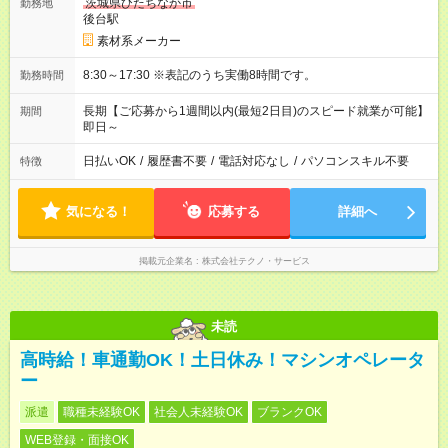
茨城県ひたちなか市
勤務地
後台駅
素材系メーカー
8:30～17:30 ※表記のうち実働8時間です。
勤務時間
長期【ご応募から1週間以内(最短2日目)のスピード就業が可能】
期間
即日～
日払いOK
/
履歴書不要
/
電話対応なし
/
パソコンスキル不要
特徴
気になる！
応募する
詳細へ
掲載元企業名
株式会社テクノ・サービス
未読
高時給！車通勤OK！土日休み！マシンオペレータ
ー
派遣
職種未経験OK
社会人未経験OK
ブランクOK
WEB登録・面接OK