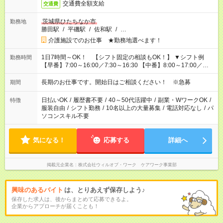
交通費全額支給
交通費
茨城県ひたちなか市
勤務地
勝田駅
/
平磯駅
/
佐和駅
/
…
介護施設でのお仕事 ★勤務地選べます！
1日7時間～OK！ 【シフト固定の相談もOK！】 ▼シフト例
勤務時間
【早番】7:00～16:00／7:30～16:30 【中番】8:00～17:00／
9:00～18:00 【遅番】11:00～20:00／13:00～22:00
長期のお仕事です。開始日はご相談ください！ ※急募
期間
日払いOK
/
履歴書不要
/
40～50代活躍中
/
副業・WワークOK
/
特徴
服装自由
/
シフト勤務
/
10名以上の大量募集
/
電話対応なし
/
パ
ソコンスキル不要
気になる！
応募する
詳細へ
掲載元企業名
株式会社ウィルオブ・ワーク ケアワーク事業部
興味のあるバイト
は、とりあえず保存しよう♪
保存した求人は、後からまとめて応募できるよ。
企業からアプローチが届くことも！