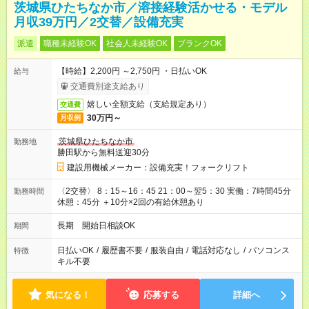
茨城県ひたちなか市／溶接経験活かせる・モデル
月収39万円／2交替／設備充実
派遣
職種未経験OK
社会人未経験OK
ブランクOK
【時給】2,200円 ～2,750円 ・日払いOK
給与
交通費別途支給あり
嬉しい全額支給（支給規定あり）
交通費
30万円～
月収例
茨城県ひたちなか市
勤務地
勝田駅から無料送迎30分
建設用機械メーカー：設備充実！フォークリフト
〈2交替〉 8：15～16：45 21：00～翌5：30 実働：7時間45分
勤務時間
休憩：45分 ＋10分×2回の有給休憩あり
長期 開始日相談OK
期間
日払いOK
/
履歴書不要
/
服装自由
/
電話対応なし
/
パソコンス
特徴
キル不要
気になる！
応募する
詳細へ