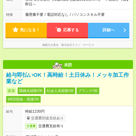
即日～
履歴書不要
/
電話対応なし
/
パソコンスキル不要
特徴
気になる！
応募する
詳細へ
掲載元企業名
株式会社テクノ・サービス
未読
給与即払いOK！高時給！土日休み！メッキ加工作
業など
派遣
職種未経験OK
社会人未経験OK
ブランクOK
WEB登録・面接OK
時給1230円
給与
交通費別途支給あり
交通費支給有り
交通費