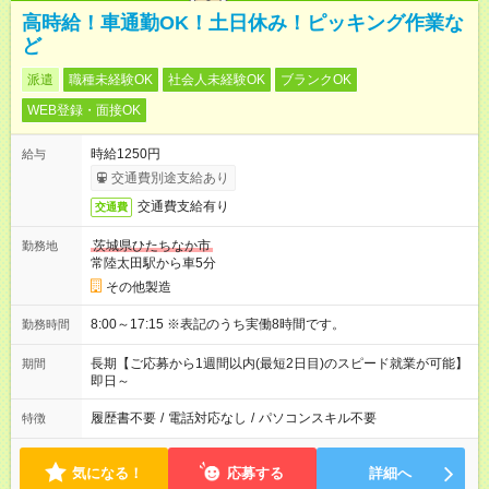
高時給！車通勤OK！土日休み！ピッキング作業な
ど
派遣
職種未経験OK
社会人未経験OK
ブランクOK
WEB登録・面接OK
時給1250円
給与
交通費別途支給あり
交通費支給有り
交通費
茨城県ひたちなか市
勤務地
常陸太田駅から車5分
その他製造
8:00～17:15 ※表記のうち実働8時間です。
勤務時間
長期【ご応募から1週間以内(最短2日目)のスピード就業が可能】
期間
即日～
履歴書不要
/
電話対応なし
/
パソコンスキル不要
特徴
気になる！
応募する
詳細へ