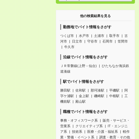
他の検索結果を見る
勤務地でバイト情報をさがす
つくば市
水戸市
土浦市
取手市
古
河市
日立市
守谷市
石岡市
笠間市
牛久市
沿線でバイト情報をさがす
ＪＲ常磐線(上野－仙台)
ひたちなか海浜鉄
道湊線
駅でバイト情報をさがす
勝田駅
佐和駅
那珂湊駅
平磯駅
阿
字ケ浦駅
金上駅
磯崎駅
中根駅
工
機前駅
殿山駅
職種でバイト情報をさがす
事務・オフィスワーク系
販売・サービス・
営業系
クリエイティブ系
IT・エンジニ
ア系
技術系
医療・介護・福祉系
軽作
業・警備・イベント系
調査・教育・その他