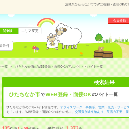
茨城県ひたちなか市でWEB登録・面接OK
会員登録
エリア変更
関東版
望条件
ト一覧
ひたちなか市のWEB登録・面接OKのアルバイト・バイト一覧
検索結果
ひたちなか市
WEB登録・面接OK
で
のバイト一覧
ひたちなか市のアルバイト情報です。
オフィスワーク・事務系
、
営業・販売・サービ
えています。WEB登録・面接OKの条件の他に、
交通費別途支給あり
、
英語力不要
、
履
1,373
135
平均時給:
円
件中
1
～
50
件表示