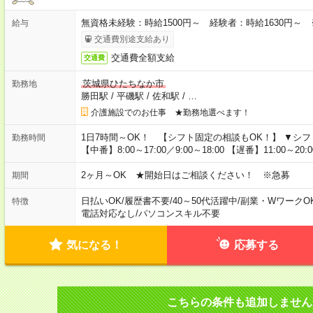
無資格未経験：時給1500円～ 経験者：時給1630円～
給与
交通費別途支給あり
交通費全額支給
交通費
茨城県ひたちなか市
勤務地
勝田駅
/
平磯駅
/
佐和駅
/
…
介護施設でのお仕事 ★勤務地選べます！
1日7時間～OK！ 【シフト固定の相談もOK！】 ▼シフト例 【早
勤務時間
【中番】8:00～17:00／9:00～18:00 【遅番】11:00～20:00
2ヶ月～OK ★開始日はご相談ください！ ※急募
期間
日払いOK
/
履歴書不要
/
40～50代活躍中
/
副業・WワークO
特徴
電話対応なし
/
パソコンスキル不要
気になる！
応募する
こちらの条件も追加しません