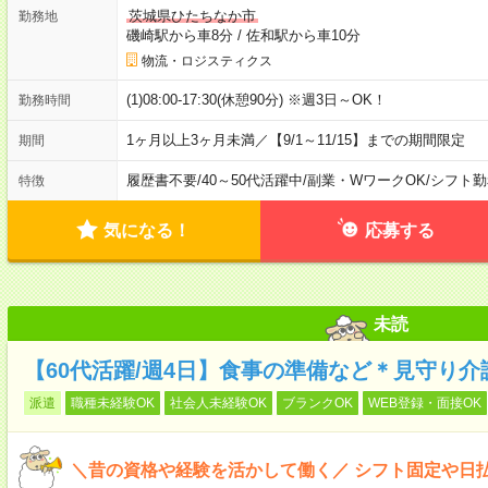
茨城県ひたちなか市
勤務地
磯崎駅から車8分
/
佐和駅から車10分
物流・ロジスティクス
(1)08:00-17:30(休憩90分) ※週3日～OK！
勤務時間
1ヶ月以上3ヶ月未満／【9/1～11/15】までの期間限定
期間
履歴書不要
/
40～50代活躍中
/
副業・WワークOK
/
シフト勤
特徴
気になる！
応募する
未読
【60代活躍/週4日】食事の準備など＊見守り介
派遣
職種未経験OK
社会人未経験OK
ブランクOK
WEB登録・面接OK
＼昔の資格や経験を活かして働く／ シフト固定や日