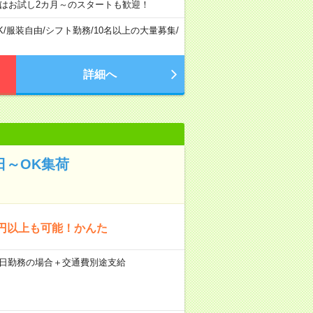
はお試し2カ月～のスタートも歓迎！
K
/
服装自由
/
シフト勤務
/
10名以上の大量募集
/
詳細へ
日～OK集荷
8万円以上も可能！かんた
×21日勤務の場合＋交通費別途支給