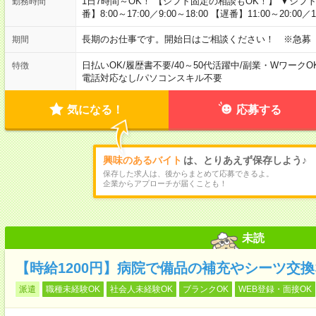
1日7時間～OK！ 【シフト固定の相談もOK！】 ▼シフト例 【早
勤務時間
番】8:00～17:00／9:00～18:00 【遅番】11:00～20:00／13
長期のお仕事です。開始日はご相談ください！ ※急募
期間
日払いOK
/
履歴書不要
/
40～50代活躍中
/
副業・WワークO
特徴
電話対応なし
/
パソコンスキル不要
気になる！
応募する
興味のあるバイト
は、とりあえず保存しよう♪
保存した求人は、後からまとめて応募できるよ。
企業からアプローチが届くことも！
未読
【時給1200円】病院で備品の補充やシーツ交換
派遣
職種未経験OK
社会人未経験OK
ブランクOK
WEB登録・面接OK