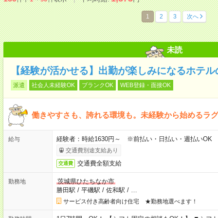
1
2
3
次へ
未読
【経験が活かせる】出勤が楽しみになるホテル
派遣
社会人未経験OK
ブランクOK
WEB登録・面接OK
働きやすさも、誇れる環境も。未経験から始めるラ
経験者：時給1630円～ ※前払い・日払い・週払いOK
給与
交通費別途支給あり
交通費全額支給
交通費
茨城県ひたちなか市
勤務地
勝田駅
/
平磯駅
/
佐和駅
/
…
サービス付き高齢者向け住宅 ★勤務地選べます！