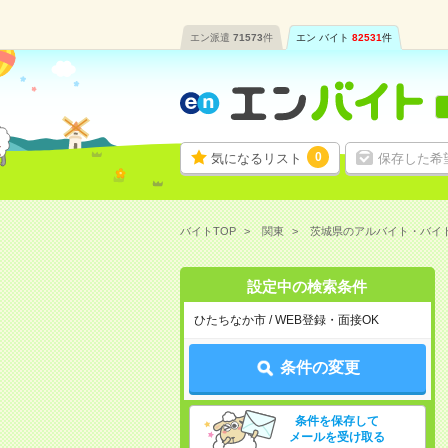
エン派遣
71573
件
エン バイト
82531
件
0
気になるリスト
保存した希
バイトTOP
関東
茨城県のアルバイト・バイ
設定中の検索条件
ひたちなか市 / WEB登録・面接OK
条件の変更
条件を保存して
メールを受け取る