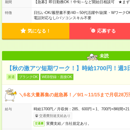
【急募】即日勤務OK！中旬～など開始日相談可 ★まず
期間
日払いOK
/
履歴書不要
/
40～50代活躍中
/
副業・WワークO
特徴
電話対応なし
/
パソコンスキル不要
気になる！
応募する
未読
【秋の激アツ短期ワーク！】時給1700円！週3
派遣
ブランクOK
WEB登録・面接OK
＼6名大量募集の超急募！／9/1～11/15まで月収2
時給1700円／月収例：285、600円＝1、700円×8時間
給与
交通費別途支給あり
実費支給／当社規定あり。
交通費