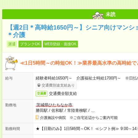
未読
【週2日＊高時給1650円～】シニア向けマン
＊介護
派遣
ブランクOK
WEB登録・面接OK
≪1日5時間～の時短OK！≫業界最高水準の高時給で
経験者時給1650円～ 介護福祉士時給1700円～ ※日払
給与
交通費別途支給あり
交通費全額支給
交通費
茨城県ひたちなか市
勤務地
勝田駅
/
佐和駅
/
常陸青柳駅
/
…
介護施設や病院 ※ご自宅近辺からご案内可能
★【日勤のみ】1日5時間～OK！ ≪シフト例≫ 9:00～14:00 10
勤務時間