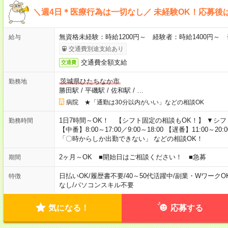
＼週4日＊医療行為は一切なし／ 未経験OK！応募後
無資格未経験：時給1200円～ 経験者：時給1400円～
給与
交通費別途支給あり
交通費全額支給
交通費
茨城県ひたちなか市
勤務地
勝田駅
/
平磯駅
/
佐和駅
/
…
病院 ★「通勤は30分以内がいい」などの相談OK
1日7時間～OK！ 【シフト固定の相談もOK！】 ▼シフト例 【早
勤務時間
【中番】8:00～17:00／9:00～18:00 【遅番】11:00～2
「〇時からしか出勤できない」 などの相談OK！
2ヶ月～OK ■開始日はご相談ください！ ■急募
期間
日払いOK
/
履歴書不要
/
40～50代活躍中
/
副業・WワークO
特徴
なし
/
パソコンスキル不要
気になる！
応募する