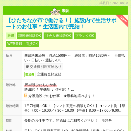
掲載日：2026.08.08
未読
NEW
【ひたちなか市で働ける！】施設内で生活サポ
ートのお仕事＊生活圏内で完結！
派遣
職種未経験OK
社会人未経験OK
ブランクOK
WEB登録・面接OK
無資格未経験：時給1500円～ 経験者：時給1630円～ ※前払
給与
い・日払い・週払いOK
交通費別途支給あり
交通費全額支給
交通費
茨城県ひたちなか市
勤務地
勝田駅
/
平磯駅
/
佐和駅
/
…
介護施設でのお仕事 ★勤務地選べます！
1日7時間～OK！ 【シフト固定の相談もOK！】 ▼シフト例 【早
勤務時間
番】7:00～16:00／7:30～16:30 【中番】8:00～17:00／9:00～
18:00 【遅番】11:00～20:00／13:00～22:00
長期のお仕事です。開始日はご相談ください！ ※急募
期間