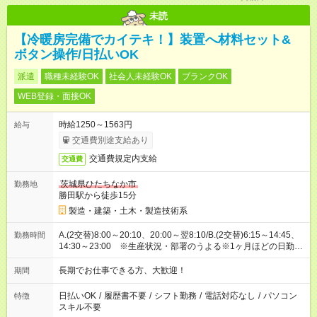
未読
【冷暖房完備でカイテキ！】装置へ材料セット&
ボタン操作/日払いOK
派遣
職種未経験OK
社会人未経験OK
ブランクOK
WEB登録・面接OK
時給1250～1563円
給与
交通費別途支給あり
交通費規定内支給
交通費
茨城県ひたちなか市
勤務地
勝田駅から徒歩15分
製造・建築・土木・製造技術系
A.(2交替)8:00～20:10、20:00～翌8:10/B.(2交替)6:15～14:45、
勤務時間
14:30～23:00 ※生産状況・部署のうよる※1ヶ月ほどの日勤研
修(8:30～17:15)あり
長期でお仕事できる方、大歓迎！
期間
日払いOK
/
履歴書不要
/
シフト勤務
/
電話対応なし
/
パソコン
特徴
スキル不要