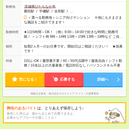
茨城県ひたちなか市
勤務地
勝田駅
/
平磯駅
/
佐和駅
/
…
＜選べる勤務地＞シニア向けマンション ※他にもさまざま
な施設をご紹介できます！
★1日5時間～OK！ （例）9:00～18:00で好きな時間に勤務可
勤務時間
能！ ＞シフト例 9時～14時 11時～15時 13時～18時など ご自身
のご都合に合わせて勤務時間をご相談ください！ ★家庭の都合
でお休みや時間の調整が必要な場合も遠慮なくご相談くださ
短期2ヵ月～のお仕事です。開始日はご相談ください！ ★急募
期間
い。
です！
日払いOK
/
履歴書不要
/
40～50代活躍中
/
服装自由
/
シフト勤
特徴
務
/
10名以上の大量募集
/
電話対応なし
/
パソコンスキル不要
気になる！
応募する
詳細へ
掲載元企業名
株式会社ネオキャリア ナイス！介護事業部
興味のあるバイト
は、とりあえず保存しよう♪
保存した求人は、後からまとめて応募できるよ。
企業からアプローチが届くことも！