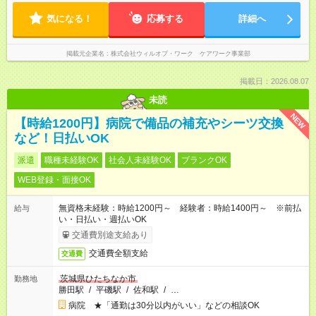
気になる！
応募する
詳細へ
掲載元企業名
株式会社ウィルオブ・ワーク ケアワーク事業部
掲載日：2026.08.07
未読
NEW
【時給1200円】病院で備品の補充やシーツ交換
など！日払いOK
派遣
職種未経験OK
社会人未経験OK
ブランクOK
WEB登録・面接OK
無資格未経験：時給1200円～ 経験者：時給1400円～ ※前払
給与
い・日払い・週払いOK
交通費別途支給あり
交通費全額支給
交通費
茨城県ひたちなか市
勤務地
勝田駅
/
平磯駅
/
佐和駅
/
…
病院 ★「通勤は30分以内がいい」などの相談OK