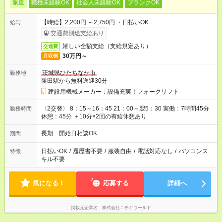
派遣
職種未経験OK
社会人未経験OK
ブランクOK
【時給】2,200円 ～2,750円 ・日払いOK
給与
交通費別途支給あり
嬉しい全額支給（支給規定あり）
交通費
30万円～
月収例
茨城県ひたちなか市
勤務地
勝田駅から無料送迎30分
建設用機械メーカー：設備充実！フォークリフト
〈2交替〉 8：15～16：45 21：00～翌5：30 実働：7時間45分
勤務時間
休憩：45分 ＋10分×2回の有給休憩あり
長期 開始日相談OK
期間
日払いOK
/
履歴書不要
/
服装自由
/
電話対応なし
/
パソコンス
特徴
キル不要
気になる！
応募する
詳細へ
掲載元企業名
株式会社ニチギワールド