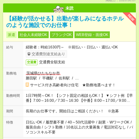
掲載日：2026.08.07
未読
NEW
【経験が活かせる】出勤が楽しみになるホテル
のような施設でのお仕事！
派遣
社会人未経験OK
ブランクOK
WEB登録・面接OK
経験者：時給1630円～ ※前払い・日払い・週払いOK
給与
交通費別途支給あり
交通費全額支給
交通費
茨城県ひたちなか市
勤務地
勝田駅
/
平磯駅
/
佐和駅
/
…
サービス付き高齢者向け住宅 ★勤務地選べます！
1日7時間～OK！ 【シフト固定の相談もOK！】 ▼シフト例 【早
勤務時間
番】7:00～16:00／7:30～16:30 【中番】8:00～17:00／9:00～
18:00 【遅番】11:00～20:00／13:00～22:00
長期のお仕事です。開始日はご相談ください！ ※急募
期間
日払いOK
/
履歴書不要
/
40～50代活躍中
/
副業・WワークOK
/
特徴
服装自由
/
シフト勤務
/
10名以上の大量募集
/
電話対応なし
/
パ
ソコンスキル不要