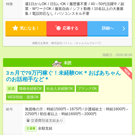
週1日からOK
/
日払いOK
/
履歴書不要
/
40～50代活躍中
/
副
特徴
業・WワークOK
/
服装自由
/
シフト勤務
/
10名以上の大量募
集
/
電話対応なし
/
パソコンスキル不要
気になる！
応募する
詳細へ
掲載元企業名
株式会社バイトレ（キャムコムグループ）
掲載日：2026.08.08
未読
NEW
3ヵ月で79万円稼ぐ！未経験OK＊おばあちゃん
のお話相手など＊
派遣
職種未経験OK
社会人未経験OK
ブランクOK
WEB登録・面接OK
無資格の方：時給1500円～1875円 / 介護福祉士：時給1800円～
給与
2250円 / 初任者以上：時給1600円～2000円
交通費別途支給あり
全額支給
交通費