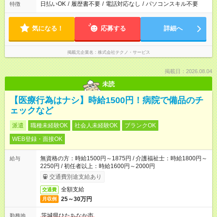
日払いOK
/
履歴書不要
/
電話対応なし
/
パソコンスキル不要
特徴
気になる！
応募する
詳細へ
掲載元企業名
株式会社テクノ・サービス
掲載日：2026.08.04
未読
【医療行為はナシ】時給1500円！病院で備品のチ
ェックなど
派遣
職種未経験OK
社会人未経験OK
ブランクOK
WEB登録・面接OK
無資格の方：時給1500円～1875円 / 介護福祉士：時給1800円～
給与
2250円 / 初任者以上：時給1600円～2000円
交通費別途支給あり
全額支給
交通費
25～30万円
月収例
茨城県ひたちなか市
勤務地