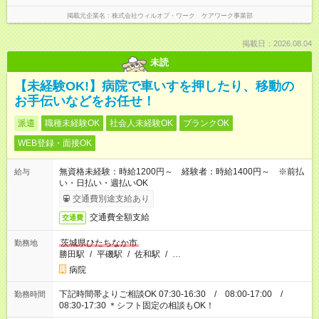
掲載元企業名
株式会社ウィルオブ・ワーク ケアワーク事業部
掲載日：2026.08.04
未読
【未経験OK!】病院で車いすを押したり、移動の
お手伝いなどをお任せ！
派遣
職種未経験OK
社会人未経験OK
ブランクOK
WEB登録・面接OK
無資格未経験：時給1200円～ 経験者：時給1400円～ ※前払
給与
い・日払い・週払いOK
交通費別途支給あり
交通費全額支給
交通費
茨城県ひたちなか市
勤務地
勝田駅
/
平磯駅
/
佐和駅
/
…
病院
下記時間帯よりご相談OK 07:30-16:30 / 08:00-17:00 /
勤務時間
08:30-17:30 ＊シフト固定の相談もOK！