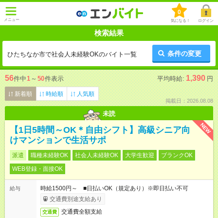
0
メニュー
気になる！
ログイン
検索結果
条件の変更
ひたちなか市で社会人未経験OKのバイト一覧
56
1,390
件中
1
～
50
件表示
平均時給:
円
新着順
時給順
人気順
掲載日：2026.08.08
未読
NEW
【1日5時間～OK＊自由シフト】高級シニア向
けマンションで生活サポ
派遣
職種未経験OK
社会人未経験OK
大学生歓迎
ブランクOK
WEB登録・面接OK
時給1500円～ ■日払いOK（規定あり）※即日払い不可
給与
交通費別途支給あり
交通費全額支給
交通費