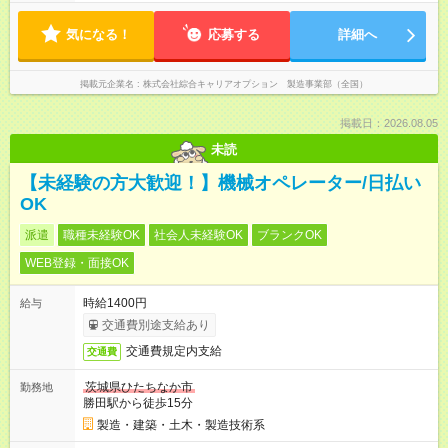
気になる！
応募する
詳細へ
掲載元企業名
株式会社綜合キャリアオプション 製造事業部（全国）
掲載日：2026.08.05
未読
【未経験の方大歓迎！】機械オペレーター/日払い
OK
派遣
職種未経験OK
社会人未経験OK
ブランクOK
WEB登録・面接OK
時給1400円
給与
交通費別途支給あり
交通費規定内支給
交通費
茨城県ひたちなか市
勤務地
勝田駅から徒歩15分
製造・建築・土木・製造技術系