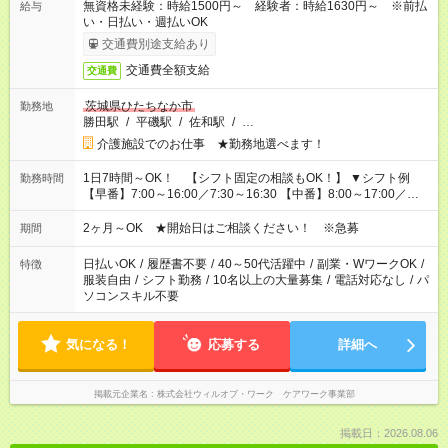
無資格未経験：時給1500円～ 経験者：時給1630円～ ※前払
給与
い・日払い・週払いOK
交通費別途支給あり
交通費全額支給
交通費
茨城県ひたちなか市
勤務地
勝田駅
/
平磯駅
/
佐和駅
/
…
介護施設でのお仕事 ★勤務地選べます！
1日7時間～OK！ 【シフト固定の相談もOK！】 ▼シフト例
勤務時間
【早番】7:00～16:00／7:30～16:30 【中番】8:00～17:00／
9:00～18:00 【遅番】11:00～20:00／13:00～22:00
2ヶ月～OK ★開始日はご相談ください！ ※急募
期間
日払いOK
/
履歴書不要
/
40～50代活躍中
/
副業・WワークOK
/
特徴
服装自由
/
シフト勤務
/
10名以上の大量募集
/
電話対応なし
/
パ
ソコンスキル不要
気になる！
応募する
詳細へ
掲載元企業名
株式会社ウィルオブ・ワーク ケアワーク事業部
掲載日：2026.08.06