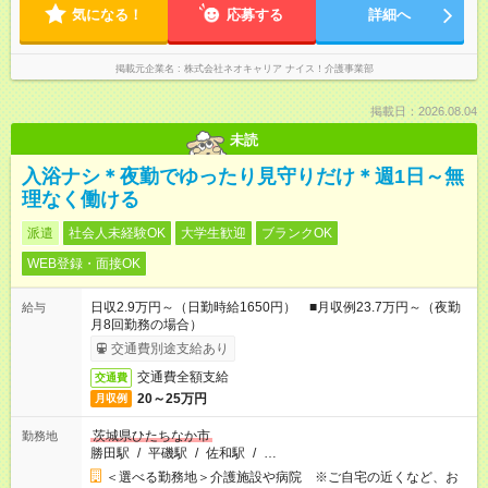
気になる！
応募する
詳細へ
掲載元企業名
株式会社ネオキャリア ナイス！介護事業部
掲載日：2026.08.04
未読
入浴ナシ＊夜勤でゆったり見守りだけ＊週1日～無
理なく働ける
派遣
社会人未経験OK
大学生歓迎
ブランクOK
WEB登録・面接OK
日収2.9万円～（日勤時給1650円） ■月収例23.7万円～（夜勤
給与
月8回勤務の場合）
交通費別途支給あり
交通費全額支給
交通費
20～25万円
月収例
茨城県ひたちなか市
勤務地
勝田駅
/
平磯駅
/
佐和駅
/
…
＜選べる勤務地＞介護施設や病院 ※ご自宅の近くなど、お