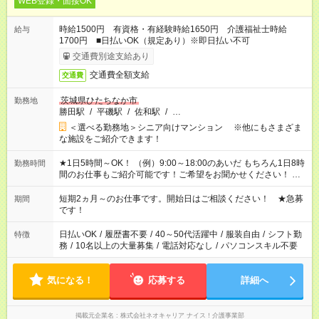
WEB登録・面接OK
時給1500円 有資格・有経験時給1650円 介護福祉士時給
給与
1700円 ■日払いOK（規定あり）※即日払い不可
交通費別途支給あり
交通費全額支給
交通費
茨城県ひたちなか市
勤務地
勝田駅
/
平磯駅
/
佐和駅
/
…
＜選べる勤務地＞シニア向けマンション ※他にもさまざま
な施設をご紹介できます！
★1日5時間～OK！ （例）9:00～18:00のあいだ もちろん1日8時
勤務時間
間のお仕事もご紹介可能です！ご希望をお聞かせください！ ★
家庭の都合でお休みが必要な場合も遠慮なくご相談ください。
※週最低15時間以上の勤務が必要です
短期2ヵ月～のお仕事です。開始日はご相談ください！ ★急募
期間
です！
日払いOK
/
履歴書不要
/
40～50代活躍中
/
服装自由
/
シフト勤
特徴
務
/
10名以上の大量募集
/
電話対応なし
/
パソコンスキル不要
気になる！
応募する
詳細へ
掲載元企業名
株式会社ネオキャリア ナイス！介護事業部