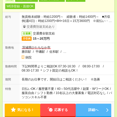
WEB登録・面接OK
無資格未経験：時給1200円～ 経験者：時給1400円～ ■月収
給与
例(週4日)：時給1200円×8H×16日＝15万3600円 ※前払い・日
払い・週払いOK
交通費別途支給あり
交通費全額支給
交通費
15～20万円
月収例
茨城県ひたちなか市
勤務地
勝田駅
/
平磯駅
/
佐和駅
/
…
病院
下記時間帯よりご相談OK 07:30-16:30 / 08:00-17:00 /
勤務時間
08:30-17:30 ＊シフト固定の相談もOK！
長期のお仕事です。開始日はご相談ください！ ※急募
期間
日払いOK
/
履歴書不要
/
40～50代活躍中
/
副業・WワークOK
/
特徴
服装自由
/
シフト勤務
/
10名以上の大量募集
/
電話対応なし
/
パ
ソコンスキル不要
気になる！
応募する
詳細へ