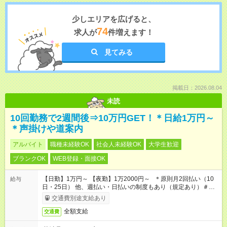
少しエリアを広げると、
74
求人が
件増えます！
見てみる
掲載日：2026.08.04
未読
10回勤務で2週間後⇒10万円GET！＊日給1万円～
＊声掛けや道案内
アルバイト
職種未経験OK
社会人未経験OK
大学生歓迎
ブランクOK
WEB登録・面接OK
【日勤】1万円～ 【夜勤】1万2000円～ ＊原則月2回払い（10
給与
日・25日） 他、週払い・日払いの制度もあり（規定あり）＃日
収1万円以上
交通費別途支給あり
全額支給
交通費