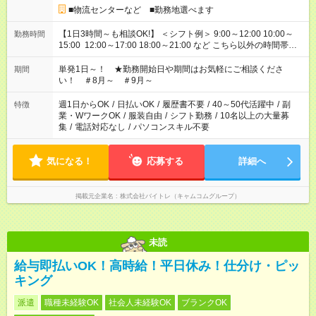
■物流センターなど ■勤務地選べます
【1日3時間～も相談OK!】 ＜シフト例＞ 9:00～12:00 10:00～
勤務時間
15:00 12:00～17:00 18:00～21:00 など こちら以外の時間帯も
お気軽にご相談ください！
単発1日～！ ★勤務開始日や期間はお気軽にご相談くださ
期間
い！ ＃8月～ ＃9月～
週1日からOK
/
日払いOK
/
履歴書不要
/
40～50代活躍中
/
副
特徴
業・WワークOK
/
服装自由
/
シフト勤務
/
10名以上の大量募
集
/
電話対応なし
/
パソコンスキル不要
気になる！
応募する
詳細へ
掲載元企業名
株式会社バイトレ（キャムコムグループ）
未読
給与即払いOK！高時給！平日休み！仕分け・ピッ
キング
派遣
職種未経験OK
社会人未経験OK
ブランクOK