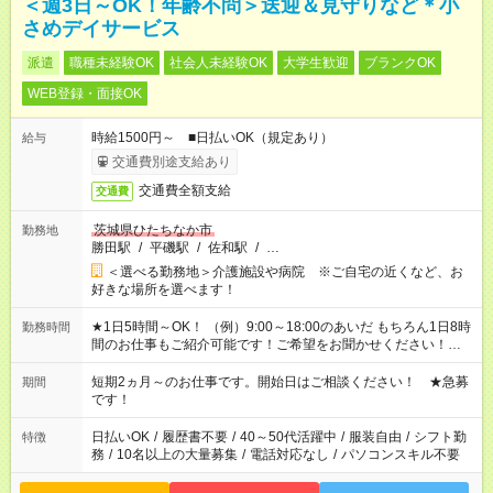
＜週3日～OK！年齢不問＞送迎＆見守りなど＊小
さめデイサービス
派遣
職種未経験OK
社会人未経験OK
大学生歓迎
ブランクOK
WEB登録・面接OK
時給1500円～ ■日払いOK（規定あり）
給与
交通費別途支給あり
交通費全額支給
交通費
茨城県ひたちなか市
勤務地
勝田駅
/
平磯駅
/
佐和駅
/
…
＜選べる勤務地＞介護施設や病院 ※ご自宅の近くなど、お
好きな場所を選べます！
★1日5時間～OK！ （例）9:00～18:00のあいだ もちろん1日8時
勤務時間
間のお仕事もご紹介可能です！ご希望をお聞かせください！★家
庭の都合でお休みが必要な場合も遠慮なくご相談ください。 ※
週最低15時間以上の勤務が必要です
短期2ヵ月～のお仕事です。開始日はご相談ください！ ★急募
期間
です！
日払いOK
/
履歴書不要
/
40～50代活躍中
/
服装自由
/
シフト勤
特徴
務
/
10名以上の大量募集
/
電話対応なし
/
パソコンスキル不要