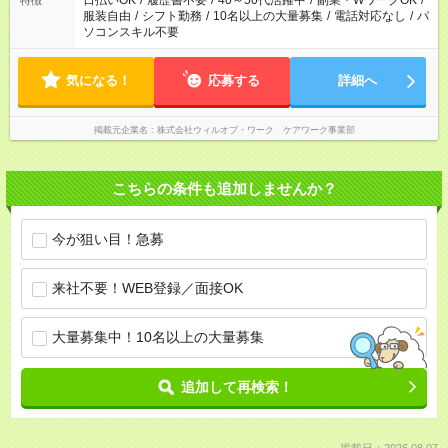
日払いOK
/
履歴書不要
/
40～50代活躍中
/
副業・WワークOK
/
特徴
服装自由
/
シフト勤務
/
10名以上の大量募集
/
電話対応なし
/
パ
ソコンスキル不要
気になる！
応募する
詳細へ
掲載元企業名
株式会社ウィルオブ・ワーク ケアワーク事業部
こちらの条件も追加しませんか？
今が狙い目！急募
来社不要！WEB登録／面接OK
大量募集中！10名以上の大量募集
追加して再検索！