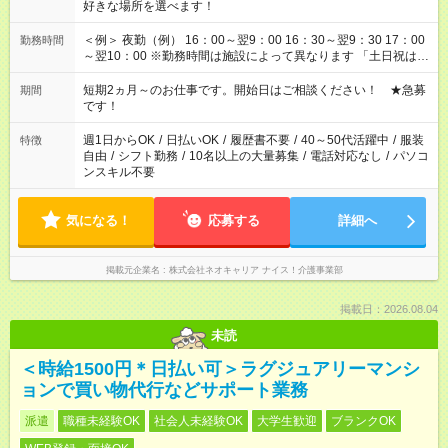
好きな場所を選べます！
＜例＞ 夜勤（例） 16：00～翌9：00 16：30～翌9：30 17：00
勤務時間
～翌10：00 ※勤務時間は施設によって異なります 「土日祝は休
みたい」 「しっかり稼ぎたい」 「もう少し遅い時間から始めた
い」など ご希望にあったお仕事をご案内いたします。 ※未経験
短期2ヵ月～のお仕事です。開始日はご相談ください！ ★急募
期間
の方の場合は1～2ヶ月間は日中での仕事を経験いただき、 お
です！
仕事に慣れてからの夜勤になります。 ★家庭の都合でお休みが
必要な場合も遠慮なくご相談ください。
週1日からOK
/
日払いOK
/
履歴書不要
/
40～50代活躍中
/
服装
特徴
自由
/
シフト勤務
/
10名以上の大量募集
/
電話対応なし
/
パソコ
ンスキル不要
気になる！
応募する
詳細へ
掲載元企業名
株式会社ネオキャリア ナイス！介護事業部
掲載日：2026.08.04
未読
＜時給1500円＊日払い可＞ラグジュアリーマンシ
ョンで買い物代行などサポート業務
派遣
職種未経験OK
社会人未経験OK
大学生歓迎
ブランクOK