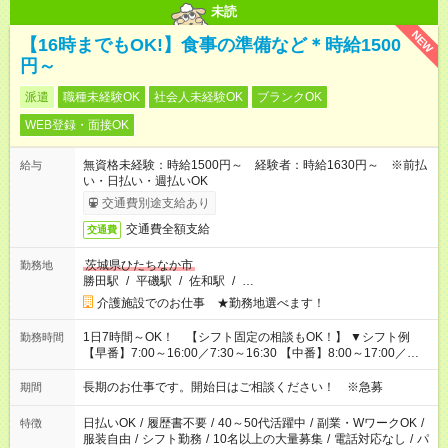
未読
NEW
【16時までもOK!】食事の準備など＊時給1500
円～
派遣
職種未経験OK
社会人未経験OK
ブランクOK
WEB登録・面接OK
無資格未経験：時給1500円～ 経験者：時給1630円～ ※前払
給与
い・日払い・週払いOK
交通費別途支給あり
交通費全額支給
交通費
茨城県ひたちなか市
勤務地
勝田駅
/
平磯駅
/
佐和駅
/
…
介護施設でのお仕事 ★勤務地選べます！
1日7時間～OK！ 【シフト固定の相談もOK！】 ▼シフト例
勤務時間
【早番】7:00～16:00／7:30～16:30 【中番】8:00～17:00／
9:00～18:00 【遅番】11:00～20:00／13:00～22:00
長期のお仕事です。開始日はご相談ください！ ※急募
期間
日払いOK
/
履歴書不要
/
40～50代活躍中
/
副業・WワークOK
/
特徴
服装自由
/
シフト勤務
/
10名以上の大量募集
/
電話対応なし
/
パ