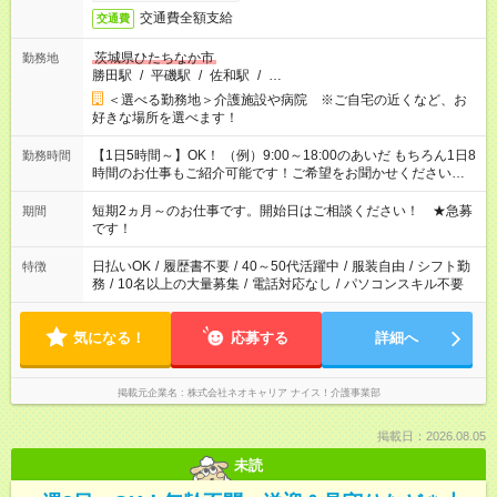
交通費全額支給
交通費
茨城県ひたちなか市
勤務地
勝田駅
/
平磯駅
/
佐和駅
/
…
＜選べる勤務地＞介護施設や病院 ※ご自宅の近くなど、お
好きな場所を選べます！
【1日5時間～】OK！ （例）9:00～18:00のあいだ もちろん1日8
勤務時間
時間のお仕事もご紹介可能です！ご希望をお聞かせください！
その他の時間帯もあなたのライフスタイルに合わせて お選びい
ただけます！ 【シフト固定もOK】★家庭の都合でお休みが必要
短期2ヵ月～のお仕事です。開始日はご相談ください！ ★急募
期間
な場合も遠慮なくご相談ください。 ※週最低15時間以上の勤務
です！
が必要です
日払いOK
/
履歴書不要
/
40～50代活躍中
/
服装自由
/
シフト勤
特徴
務
/
10名以上の大量募集
/
電話対応なし
/
パソコンスキル不要
気になる！
応募する
詳細へ
掲載元企業名
株式会社ネオキャリア ナイス！介護事業部
掲載日：2026.08.05
未読