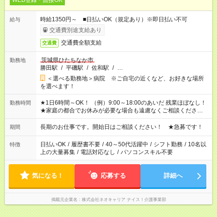
WEB登録・面接OK
時給1350円～ ■日払いOK（規定あり）※即日払い不可
給与
交通費別途支給あり
交通費全額支給
交通費
茨城県ひたちなか市
勤務地
勝田駅
/
平磯駅
/
佐和駅
/
…
＜選べる勤務地＞病院 ※ご自宅の近くなど、お好きな場所
を選べます！
★1日6時間～OK！ （例）9:00～18:00のあいだ 残業ほぼなし！
勤務時間
★家庭の都合でお休みが必要な場合も遠慮なくご相談ください。
※シフトはご希望に合わせて調整可能です。 その他、 ＊週4日・
1日7時間 ＊日勤のみ ＊土日休み ＊午前だけ・午後だけ ＊平日
長期のお仕事です。開始日はご相談ください！ ★急募です！
期間
のみ・土日のみ ＊Wワークや扶養内 など、いろんなシフトのお
仕事をご紹介できます！ 登録の際に、あなたのご希望をお聞か
日払いOK
/
履歴書不要
/
40～50代活躍中
/
シフト勤務
/
10名以
特徴
せください。
上の大量募集
/
電話対応なし
/
パソコンスキル不要
気になる！
応募する
詳細へ
掲載元企業名
株式会社ネオキャリア ナイス！介護事業部