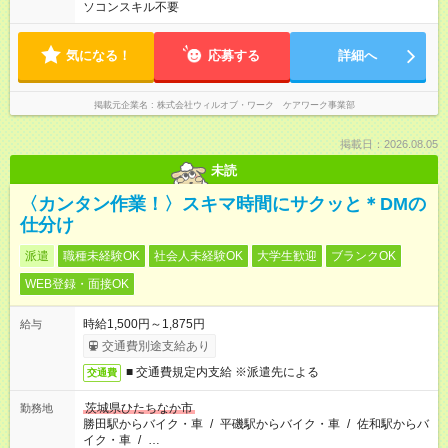
ソコンスキル不要
気になる！
応募する
詳細へ
掲載元企業名
株式会社ウィルオブ・ワーク ケアワーク事業部
掲載日：2026.08.05
未読
〈カンタン作業！〉スキマ時間にサクッと＊DMの
仕分け
派遣
職種未経験OK
社会人未経験OK
大学生歓迎
ブランクOK
WEB登録・面接OK
時給1,500円～1,875円
給与
交通費別途支給あり
■ 交通費規定内支給 ※派遣先による
交通費
茨城県ひたちなか市
勤務地
勝田駅からバイク・車
/
平磯駅からバイク・車
/
佐和駅からバ
イク・車
/
…