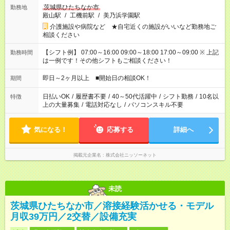
茨城県ひたちなか市
勤務地
殿山駅
/
工機前駅
/
美乃浜学園駅
介護施設や病院など ★自宅近くの施設がいいなど勤務地ご
相談ください
【シフト例】 07:00～16:00 09:00～18:00 17:00～09:00 ※ 上記
勤務時間
は一例です！その他シフトもご相談ください！
即日～2ヶ月以上 ■開始日の相談OK！
期間
日払いOK
/
履歴書不要
/
40～50代活躍中
/
シフト勤務
/
10名以
特徴
上の大量募集
/
電話対応なし
/
パソコンスキル不要
気になる！
応募する
詳細へ
掲載元企業名
株式会社ニッソーネット
未読
茨城県ひたちなか市／溶接経験活かせる・モデル
月収39万円／2交替／設備充実