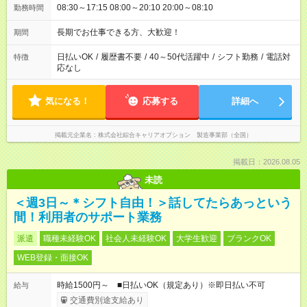
08:30～17:15 08:00～20:10 20:00～08:10
勤務時間
長期でお仕事できる方、大歓迎！
期間
日払いOK
/
履歴書不要
/
40～50代活躍中
/
シフト勤務
/
電話対
特徴
応なし
気になる！
応募する
詳細へ
掲載元企業名
株式会社綜合キャリアオプション 製造事業部（全国）
掲載日：2026.08.05
未読
＜週3日～＊シフト自由！＞話してたらあっという
間！利用者のサポート業務
派遣
職種未経験OK
社会人未経験OK
大学生歓迎
ブランクOK
WEB登録・面接OK
時給1500円～ ■日払いOK（規定あり）※即日払い不可
給与
交通費別途支給あり