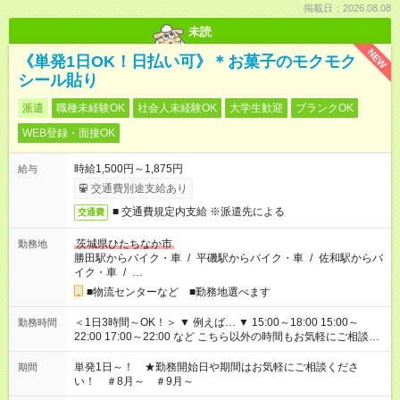
掲載日：2026.08.08
未読
NEW
《単発1日OK！日払い可》＊お菓子のモクモク
シール貼り
派遣
職種未経験OK
社会人未経験OK
大学生歓迎
ブランクOK
WEB登録・面接OK
時給1,500円～1,875円
給与
交通費別途支給あり
■ 交通費規定内支給 ※派遣先による
交通費
茨城県ひたちなか市
勤務地
勝田駅からバイク・車
/
平磯駅からバイク・車
/
佐和駅からバ
イク・車
/
…
■物流センターなど ■勤務地選べます
＜1日3時間～OK！＞ ▼ 例えば… ▼ 15:00～18:00 15:00～
勤務時間
22:00 17:00～22:00 など こちら以外の時間もお気軽にご相談く
ださい！
単発1日～！ ★勤務開始日や期間はお気軽にご相談くださ
期間
い！ ＃8月～ ＃9月～