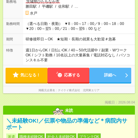
茨城県ひたちなか市
勤務地
勝田駅
/
平磯駅
/
佐和駅
/
…
水戸
（選べる日勤・夜勤） ▼8：00～17：00／9：00～18：00
勤務時間
▼20：00～翌5：00／21：00～翌6：00 など
研修後即日～OK ★短期・長期の就業も大歓迎＃急募
期間
週1日からOK
/
日払いOK
/
40～50代活躍中
/
副業・Wワーク
特徴
OK
/
シフト勤務
/
10名以上の大量募集
/
電話対応なし
/
パソコ
ンスキル不要
気になる！
応募する
詳細へ
掲載元企業名
テイケイ株式会社 北関東エリア
掲載日：2026.08.04
未読
＼未経験OK!／伝票や物品の準備など＊病院内サ
ポート
派遣
職種未経験OK
社会人未経験OK
ブランクOK