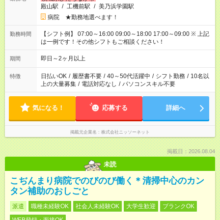
殿山駅
/
工機前駅
/
美乃浜学園駅
病院 ★勤務地選べます！
【シフト例】 07:00～16:00 09:00～18:00 17:00～09:00 ※ 上記
勤務時間
は一例です！その他シフトもご相談ください！
即日～2ヶ月以上
期間
日払いOK
/
履歴書不要
/
40～50代活躍中
/
シフト勤務
/
10名以
特徴
上の大量募集
/
電話対応なし
/
パソコンスキル不要
気になる！
応募する
詳細へ
掲載元企業名
株式会社ニッソーネット
掲載日：2026.08.04
未読
こぢんまり病院でのびのび働く＊清掃中心のカン
タン補助のおしごと
派遣
職種未経験OK
社会人未経験OK
大学生歓迎
ブランクOK