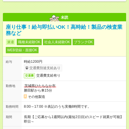
未読
座り仕事！給与即払いOK！高時給！製品の検査業
務など
派遣
職種未経験OK
社会人未経験OK
ブランクOK
WEB登録・面接OK
時給1200円
給与
交通費別途支給あり
交通費支給有り
交通費
茨城県ひたちなか市
勤務地
勝田駅から車15分
その他製造
8:00～17:00 ※表記のうち実働8時間です。
勤務時間
長期【ご応募から1週間以内(最短2日目)のスピード就業が可能】
期間
即日～