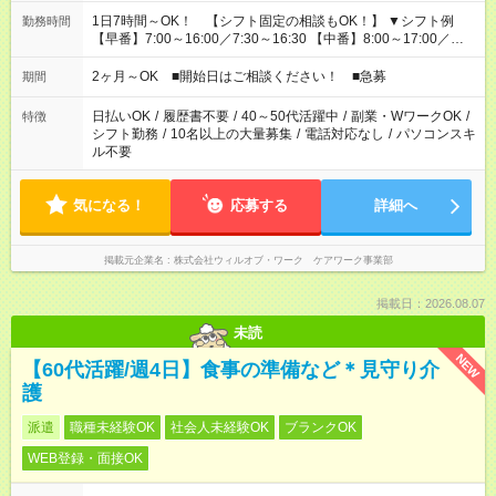
1日7時間～OK！ 【シフト固定の相談もOK！】 ▼シフト例
勤務時間
【早番】7:00～16:00／7:30～16:30 【中番】8:00～17:00／
9:00～18:00 【遅番】11:00～20:00／13:00～22:00 「〇時まで
には帰りたい」 「〇時からしか出勤できない」 などの相談OK！
2ヶ月～OK ■開始日はご相談ください！ ■急募
期間
日払いOK
/
履歴書不要
/
40～50代活躍中
/
副業・WワークOK
/
特徴
シフト勤務
/
10名以上の大量募集
/
電話対応なし
/
パソコンスキ
ル不要
気になる！
応募する
詳細へ
掲載元企業名
株式会社ウィルオブ・ワーク ケアワーク事業部
掲載日：2026.08.07
未読
NEW
【60代活躍/週4日】食事の準備など＊見守り介
護
派遣
職種未経験OK
社会人未経験OK
ブランクOK
WEB登録・面接OK