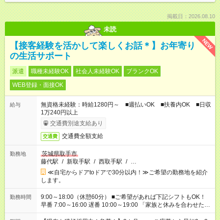
掲載日：2026.08.10
未読
NEW
【接客経験を活かして楽しくお話＊】お年寄り
の生活サポート
派遣
職種未経験OK
社会人未経験OK
ブランクOK
WEB登録・面接OK
無資格未経験：時給1280円～ ■週払いOK ■扶養内OK ■日収
給与
1万240円以上
交通費別途支給あり
交通費全額支給
交通費
茨城県取手市
勤務地
藤代駅
/
新取手駅
/
西取手駅
/
…
≪自宅からドアtoドアで30分以内！≫ご希望の勤務地を紹介
します。
9:00～18:00（休憩60分） ■ご希望があれば下記シフトもOK！
勤務時間
早番 7:00～16:00 遅番 10:00～19:00 「家族と休みを合わせた
い」 「余裕を持って夕飯の準備がしたい」 「できれば残業はし