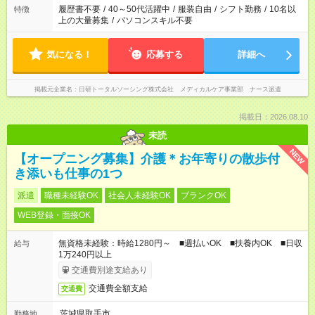
ません
履歴書不要
/
40～50代活躍中
/
服装自由
/
シフト勤務
/
10名以
特徴
上の大量募集
/
パソコンスキル不要
気になる！
応募する
詳細へ
掲載元企業名
日研トータルソーシング株式会社 メディカルケア事業部 ナース派遣
掲載日：2026.08.10
未読
NEW
【オープニング募集】介護＊お年寄りの散歩付
き添いも仕事の1つ
派遣
職種未経験OK
社会人未経験OK
ブランクOK
WEB登録・面接OK
無資格未経験：時給1280円～ ■週払いOK ■扶養内OK ■日収
給与
1万240円以上
交通費別途支給あり
交通費全額支給
交通費
茨城県取手市
勤務地