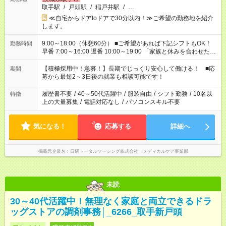
取手駅
/
戸頭駅
/
稲戸井駅
/
…
≪自宅からドアtoドアで30分以内！≫ご希望の勤務地を紹介
します。
9:00～18:00（休憩60分） ■ご希望があれば下記シフトもOK！
勤務時間
早番 7:00～16:00 遅番 10:00～19:00 「家族と休みを合わせた
い」 「余裕を持って夕飯の準備がしたい」 「できれば残業はし
たくない」 など、ご希望を教えてくださいね。 ※Wワーク希望
【積極採用中！急募！】長期でじっくり安心して働ける！ ■応
期間
の方へ 今ご覧のお仕事で希望する勤務時間と、もう1つのお仕事
募から最短2～3日後の就業も相談可能です！
の勤務時間。 合計で週40時間を超える場合は応募できません。
履歴書不要
/
40～50代活躍中
/
服装自由
/
シフト勤務
/
10名以
特徴
上の大量募集
/
電話対応なし
/
パソコンスキル不要
気になる！
応募する
詳細へ
掲載元企業名
日研トータルソーシング株式会社 メディカルケア事業部
未読
30～40代活躍中！無理なく家庭と両立できるドラ
ッグストアの調剤事務│_6266_取手新戸頭