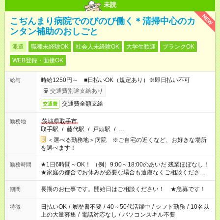
未読
NEW
こぢんまり病院でのびのび働く＊清掃中心のカ
ンタン補助のおしごと
派遣
職種未経験OK
社会人未経験OK
大学生歓迎
ブランクOK
WEB登録・面接OK
時給1250円～ ■日払いOK（規定あり）※即日払い不可
給与
交通費別途支給あり
交通費全額支給
交通費
茨城県取手市
勤務地
取手駅
/
藤代駅
/
戸頭駅
/
…
＜選べる勤務地＞病院 ※ご自宅の近くなど、お好きな場所
を選べます！
★1日6時間～OK！ （例）9:00～18:00のあいだ 残業ほぼなし！
勤務時間
★家庭の都合でお休みが必要な場合も遠慮なくご相談ください。
※シフトはご希望に合わせて調整可能です。 その他、 ＊週4日・
1日7時間 ＊日勤のみ ＊土日休み ＊午前だけ・午後だけ ＊平日
長期のお仕事です。開始日はご相談ください！ ★急募です！
期間
のみ・土日のみ ＊Wワークや扶養内 など、いろんなシフトのお
仕事をご紹介できます！ 登録の際に、あなたのご希望をお聞か
日払いOK
/
履歴書不要
/
40～50代活躍中
/
シフト勤務
/
10名以
特徴
せください。
上の大量募集
/
電話対応なし
/
パソコンスキル不要