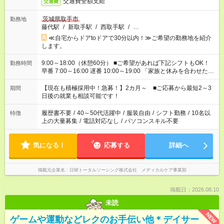
交通費全額支給
交通費
茨城県取手市
勤務地
藤代駅
/
新取手駅
/
西取手駅
/
…
≪自宅からドアtoドアで30分以内！≫ご希望の勤務地を紹介
します。
9:00～18:00（休憩60分） ■ご希望があれば下記シフトもOK！
勤務時間
早番 7:00～16:00 遅番 10:00～19:00 「家族と休みを合わせた
い」 「余裕を持って夕飯の準備がしたい」 「できれば残業はし
たくない」 など、ご希望を教えてくださいね。 ※Wワーク希望
【現在も積極採用中！急募！】2カ月～ ■ご応募から最短2～3
期間
の方へ 今ご覧のお仕事で希望する勤務時間と、もう1つのお仕事
日後の就業も相談可能です！
の勤務時間。 合計で週40時間を超える場合は応募できません。
履歴書不要
/
40～50代活躍中
/
服装自由
/
シフト勤務
/
10名以
特徴
上の大量募集
/
電話対応なし
/
パソコンスキル不要
気になる！
応募する
詳細へ
掲載元企業名
日研トータルソーシング株式会社 メディカルケア事業部
掲載日：2026.08.10
未読
NEW
ゲームや運動などレクのお手伝い他＊デイサー