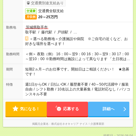
交通費別途支給あり
交通費全額支給
交通費
20～25万円
月収例
茨城県取手市
勤務地
取手駅
/
藤代駅
/
戸頭駅
/
…
＜選べる勤務地＞介護施設や病院 ※ご自宅の近くなど、お
好きな場所を選べます！
＜例＞ 夜勤（例） 16：00～翌9：00 16：30～翌9：30 17：00
勤務時間
～翌10：00 ※勤務時間は施設によって異なります 「土日祝は休
みたい」 「しっかり稼ぎたい」 「もう少し遅い時間から始めた
い」など ご希望にあったお仕事をご案内いたします。 ※未経験
短期2ヵ月～のお仕事です。開始日はご相談ください！ ★急募
期間
の方の場合は1～2ヶ月間は日中での仕事を経験いただき、 お
です！
仕事に慣れてからの夜勤になります。 ★家庭の都合でお休みが
必要な場合も遠慮なくご相談ください。
週1日からOK
/
日払いOK
/
履歴書不要
/
40～50代活躍中
/
服装
特徴
自由
/
シフト勤務
/
10名以上の大量募集
/
電話対応なし
/
パソコ
ンスキル不要
気になる！
応募する
詳細へ
掲載元企業名
株式会社ネオキャリア ナイス！介護事業部
掲載日：2026.08.04