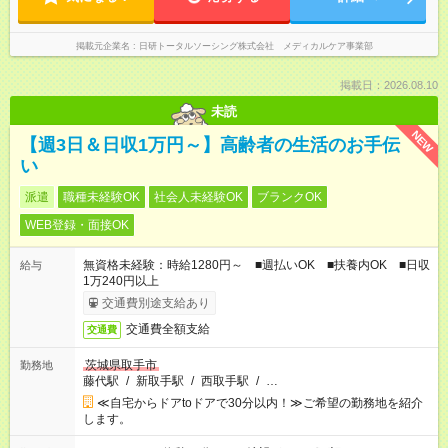
掲載元企業名
日研トータルソーシング株式会社 メディカルケア事業部
掲載日：2026.08.10
未読
NEW
【週3日＆日収1万円～】高齢者の生活のお手伝
い
派遣
職種未経験OK
社会人未経験OK
ブランクOK
WEB登録・面接OK
無資格未経験：時給1280円～ ■週払いOK ■扶養内OK ■日収
給与
1万240円以上
交通費別途支給あり
交通費全額支給
交通費
茨城県取手市
勤務地
藤代駅
/
新取手駅
/
西取手駅
/
…
≪自宅からドアtoドアで30分以内！≫ご希望の勤務地を紹介
します。