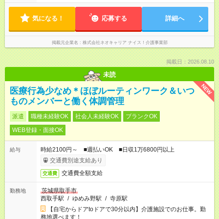
気になる！
応募する
詳細へ
掲載元企業名
株式会社ネオキャリア ナイス！介護事業部
掲載日：2026.08.10
未読
NEW
医療行為少なめ＊ほぼルーティンワーク＆いつ
ものメンバーと働く体調管理
派遣
職種未経験OK
社会人未経験OK
ブランクOK
WEB登録・面接OK
時給2100円～ ■週払いOK ■日収1万6800円以上
給与
交通費別途支給あり
交通費全額支給
交通費
茨城県取手市
勤務地
西取手駅
/
ゆめみ野駅
/
寺原駅
【自宅からドアtoドアで30分以内】介護施設でのお仕事。勤
務地選べます！