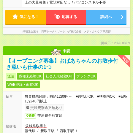
上の大量募集
/
電話対応なし
/
パソコンスキル不要
気になる！
応募する
詳細へ
掲載元企業名
日研トータルソーシング株式会社 メディカルケア事業部
掲載日：2026.08.09
未読
NEW
【オープニング募集】おばあちゃんのお散歩付
き添いも仕事の1つ
派遣
職種未経験OK
社会人未経験OK
ブランクOK
WEB登録・面接OK
無資格未経験：時給1280円～ ■週払いOK ■扶養内OK ■日収
給与
1万240円以上
交通費別途支給あり
交通費全額支給
交通費
茨城県取手市
勤務地
藤代駅
/
新取手駅
/
西取手駅
/
…