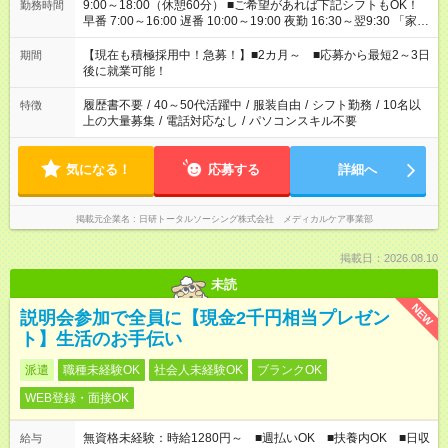
9:00～18:00（休憩60分） ■ご希望があれば下記シフトもOK！
勤務時間
早番 7:00～16:00 遅番 10:00～19:00 夜勤 16:30～翌9:30 「家族
と休みを合わせたい」 「余裕を持って夕飯の準備がしたい」
「できれば残業はしたくない」 など、ご希望を教えてください
【現在も積極採用中！急募！】■2カ月～ ■応募から最短2～3日
期間
ね。 ※Wワーク希望の方へ 今ご覧のお仕事で希望する勤務時間
後に就業可能！
と、もう1つのお仕事の勤務時間。 合計で週40時間を超える場
合は応募できません。
履歴書不要
/
40～50代活躍中
/
服装自由
/
シフト勤務
/
10名以
特徴
上の大量募集
/
電話対応なし
/
パソコンスキル不要
気になる！
応募する
詳細へ
掲載元企業名
日研トータルソーシング株式会社 メディカルケア事業部
掲載日：2026.08.10
未読
NEW
説明会参加で全員に【現金2千円相当プレゼン
ト】生活のお手伝い
派遣
職種未経験OK
社会人未経験OK
ブランクOK
WEB登録・面接OK
無資格未経験：時給1280円～ ■週払いOK ■扶養内OK ■日収
給与