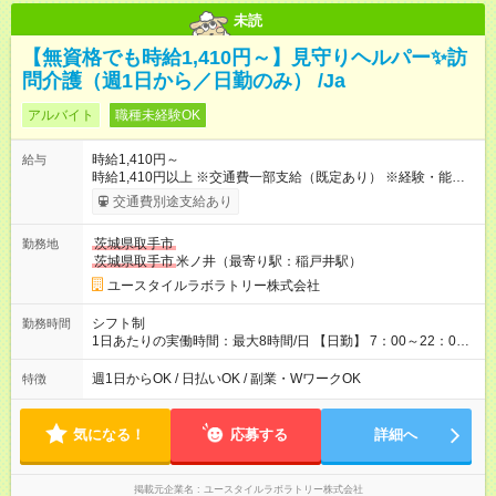
未読
【無資格でも時給1,410円～】見守りヘルパー✨訪
問介護（週1日から／日勤のみ） /Ja
アルバイト
職種未経験OK
時給1,410円～
給与
時給1,410円以上 ※交通費一部支給（既定あり） ※経験・能力を
考慮して決定します 【収入例】 週1回勤務の場合：1,410円×8時
交通費別途支給あり
間×4回=4万5,120円 週3回勤務の場合：1,410円×8時間×12回
=13万5,360円 週5回勤務の場合：1,410円×8時間×20回=22万
茨城県取手市
勤務地
5,600円 【試用期間】試用期間あり 試用期間の長さ：2ヶ月
茨城県取手市
米ノ井（最寄り駅：稲戸井駅）
※ 雇用形態と給与に、本採用時と異なる部分があります。 雇用
形態：本採用時と同じです。 給与：時給 1,080円以上
ユースタイルラボラトリー株式会社
シフト制
勤務時間
1日あたりの実働時間：最大8時間/日 【日勤】 7：00～22：00
の間で8時間勤務（休憩時間は法定通り） ※週1日～OK ／ 夜勤
なし ＊＊ 勤務時間例 ＊＊ ■8時から17時 ■9時から18時 ■10
週1日からOK / 日払いOK / 副業・WワークOK
特徴
時から19時 ■12時から21時 など ※訪問先により変動 ※曜日固
定（毎週同じ曜日勤務）
気になる！
応募する
詳細へ
掲載元企業名
ユースタイルラボラトリー株式会社