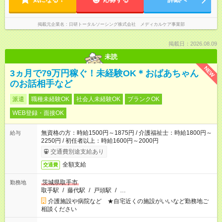
掲載元企業名
日研トータルソーシング株式会社 メディカルケア事業部
掲載日：2026.08.09
未読
NEW
3ヵ月で79万円稼ぐ！未経験OK＊おばあちゃん
のお話相手など
派遣
職種未経験OK
社会人未経験OK
ブランクOK
WEB登録・面接OK
無資格の方：時給1500円～1875円 / 介護福祉士：時給1800円～
給与
2250円 / 初任者以上：時給1600円～2000円
交通費別途支給あり
全額支給
交通費
茨城県取手市
勤務地
取手駅
/
藤代駅
/
戸頭駅
/
…
介護施設や病院など ★自宅近くの施設がいいなど勤務地ご
相談ください