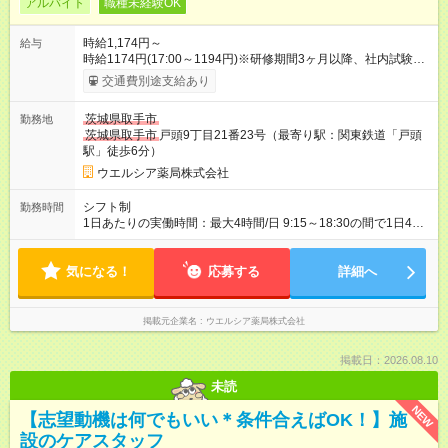
アルバイト
職種未経験OK
時給1,174円～
給与
時給1174円(17:00～1194円)※研修期間3ヶ月以降、社内試験に
よる更新判定あり 社内試験合格後、時給＋50～100円の昇給あ
交通費別途支給あり
り （大学生は＋20円） 試用期間あり：入社日から3ヶ月間／本
採用と待遇は変わりません。 【試用期間】試用期間あり 試用期
茨城県取手市
勤務地
間の長さ：3ヶ月 雇用形態、給与は本採用時と同じです。
茨城県取手市
戸頭9丁目21番23号（最寄り駅：関東鉄道「戸頭
駅」徒歩6分）
ウエルシア薬局株式会社
シフト制
勤務時間
1日あたりの実働時間：最大4時間/日 9:15～18:30の間で1日4時
間の勤務 ☆週2～5日の勤務 ※勤務曜日応相談 ☆未経験・無資格
可
気になる！
応募する
詳細へ
掲載元企業名
ウエルシア薬局株式会社
掲載日：2026.08.10
未読
NEW
【志望動機は何でもいい＊条件合えばOK！】施
設のケアスタッフ