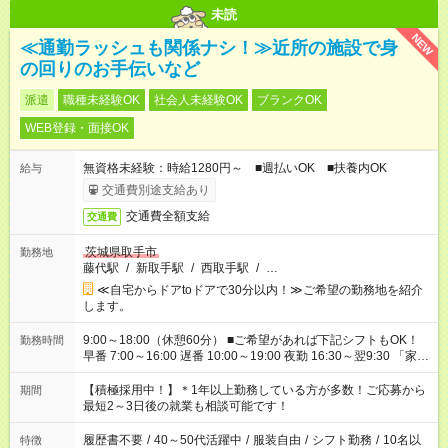
未読
NEW
≪通勤ラッシュも関係ナシ！≫近所の施設で身
の回りのお手伝いなど
派遣
職種未経験OK
社会人未経験OK
ブランクOK
WEB登録・面接OK
無資格未経験：時給1280円～ ■週払いOK ■扶養内OK
給与
交通費別途支給あり
交通費全額支給
交通費
茨城県取手市
勤務地
藤代駅
/
新取手駅
/
西取手駅
/
…
≪自宅からドアtoドアで30分以内！≫ご希望の勤務地を紹介
します。
9:00～18:00（休憩60分） ■ご希望があれば下記シフトもOK！
勤務時間
早番 7:00～16:00 遅番 10:00～19:00 夜勤 16:30～翌9:30 「家族
と休みを合わせたい」 「余裕を持って夕飯の準備がしたい」
「できれば残業はしたくない」 など、ご希望を教えてください
【積極採用中！】＊1年以上勤務している方が多数！ご応募から
期間
ね。 ※Wワーク希望の方へ 今ご覧のお仕事で希望する勤務時間
最短2～3日後の就業も相談可能です！
と、もう1つのお仕事の勤務時間が 合計で週40時間を超える場
合は応募できません。
履歴書不要
/
40～50代活躍中
/
服装自由
/
シフト勤務
/
10名以
特徴