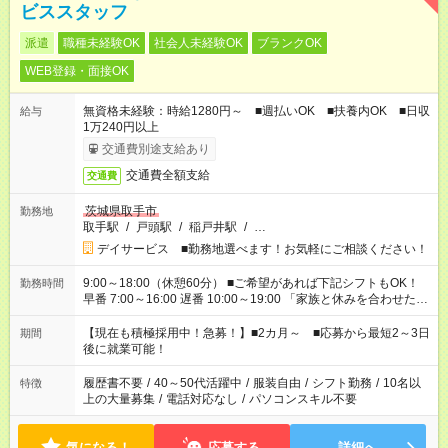
ビススタッフ
派遣
職種未経験OK
社会人未経験OK
ブランクOK
WEB登録・面接OK
無資格未経験：時給1280円～ ■週払いOK ■扶養内OK ■日収
給与
1万240円以上
交通費別途支給あり
交通費全額支給
交通費
茨城県取手市
勤務地
取手駅
/
戸頭駅
/
稲戸井駅
/
…
デイサービス ■勤務地選べます！お気軽にご相談ください！
9:00～18:00（休憩60分） ■ご希望があれば下記シフトもOK！
勤務時間
早番 7:00～16:00 遅番 10:00～19:00 「家族と休みを合わせた
い」 「余裕を持って夕飯の準備がしたい」 「できれば残業はし
たくない」 など、ご希望を教えてくださいね。 ※Wワーク希望
【現在も積極採用中！急募！】■2カ月～ ■応募から最短2～3日
期間
の方へ 今ご覧のお仕事で希望する勤務時間と、もう1つのお仕事
後に就業可能！
の勤務時間。 合計で週40時間を超える場合は応募できません。
履歴書不要
/
40～50代活躍中
/
服装自由
/
シフト勤務
/
10名以
特徴
上の大量募集
/
電話対応なし
/
パソコンスキル不要
気になる！
応募する
詳細へ