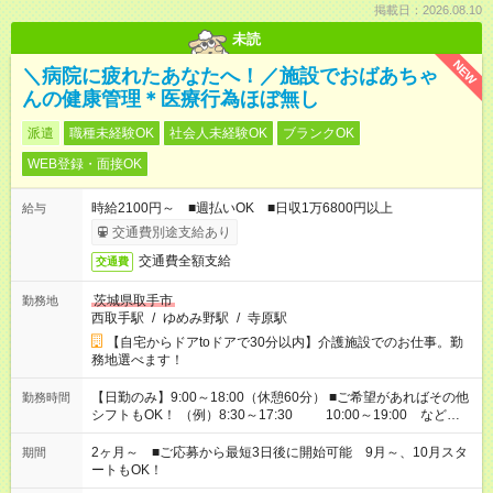
掲載日：2026.08.10
未読
NEW
＼病院に疲れたあなたへ！／施設でおばあちゃ
んの健康管理＊医療行為ほぼ無し
派遣
職種未経験OK
社会人未経験OK
ブランクOK
WEB登録・面接OK
時給2100円～ ■週払いOK ■日収1万6800円以上
給与
交通費別途支給あり
交通費全額支給
交通費
茨城県取手市
勤務地
西取手駅
/
ゆめみ野駅
/
寺原駅
【自宅からドアtoドアで30分以内】介護施設でのお仕事。勤
務地選べます！
【日勤のみ】9:00～18:00（休憩60分） ■ご希望があればその他
勤務時間
シフトもOK！ （例）8:30～17:30 10:00～19:00 など
「家族とお休みを合わせたい」 「できれば残業はしたくない」
など、あなたのご希望に沿ったお仕事をご紹介します！ ※Wワ
2ヶ月～ ■ご応募から最短3日後に開始可能 9月～、10月スタ
期間
ーク希望の方へ 今ご覧のお仕事で希望する勤務時間と、もう1つ
ートもOK！
のお仕事の勤務時間。 合計で週40時間を超える場合は応募でき