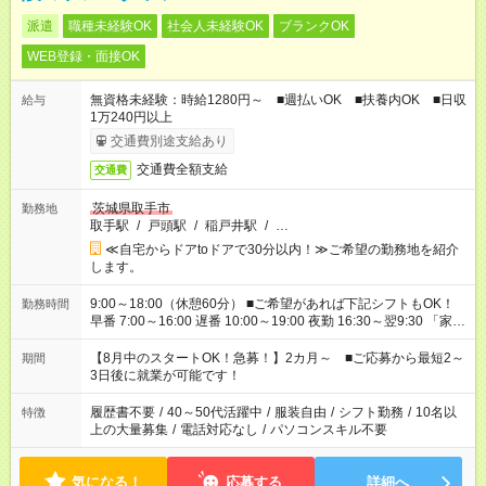
派遣
職種未経験OK
社会人未経験OK
ブランクOK
WEB登録・面接OK
無資格未経験：時給1280円～ ■週払いOK ■扶養内OK ■日収
給与
1万240円以上
交通費別途支給あり
交通費全額支給
交通費
茨城県取手市
勤務地
取手駅
/
戸頭駅
/
稲戸井駅
/
…
≪自宅からドアtoドアで30分以内！≫ご希望の勤務地を紹介
します。
9:00～18:00（休憩60分） ■ご希望があれば下記シフトもOK！
勤務時間
早番 7:00～16:00 遅番 10:00～19:00 夜勤 16:30～翌9:30 「家族
と休みを合わせたい」 「余裕を持って夕飯の準備がしたい」
「できれば残業はしたくない」 など、ご希望を教えてください
【8月中のスタートOK！急募！】2カ月～ ■ご応募から最短2～
期間
ね。 ※Wワーク希望の方へ 今ご覧のお仕事で希望する勤務時間
3日後に就業が可能です！
と、もう1つのお仕事の勤務時間。 合計で週40時間を超える場
合は応募できません。
履歴書不要
/
40～50代活躍中
/
服装自由
/
シフト勤務
/
10名以
特徴
上の大量募集
/
電話対応なし
/
パソコンスキル不要
気になる！
応募する
詳細へ