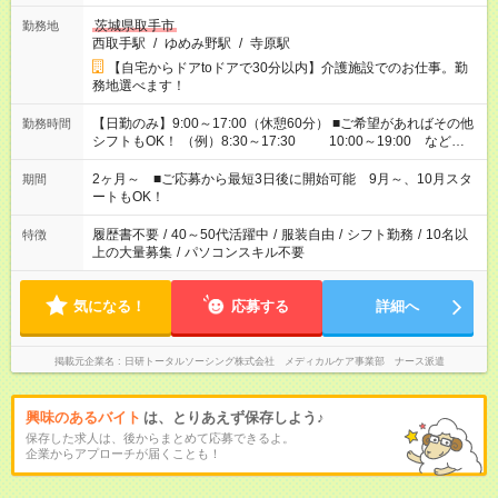
茨城県取手市
勤務地
西取手駅
/
ゆめみ野駅
/
寺原駅
【自宅からドアtoドアで30分以内】介護施設でのお仕事。勤
務地選べます！
【日勤のみ】9:00～17:00（休憩60分） ■ご希望があればその他
勤務時間
シフトもOK！ （例）8:30～17:30 10:00～19:00 など
「家族とお休みを合わせたい」 「できれば残業はしたくない」
など、あなたのご希望に沿ったお仕事をご紹介します！ ※Wワ
2ヶ月～ ■ご応募から最短3日後に開始可能 9月～、10月スタ
期間
ーク希望の方へ 今ご覧のお仕事で希望する勤務時間と、もう1つ
ートもOK！
のお仕事の勤務時間。 合計で週40時間を超える場合は応募でき
ません
履歴書不要
/
40～50代活躍中
/
服装自由
/
シフト勤務
/
10名以
特徴
上の大量募集
/
パソコンスキル不要
気になる！
応募する
詳細へ
掲載元企業名
日研トータルソーシング株式会社 メディカルケア事業部 ナース派遣
興味のあるバイト
は、とりあえず保存しよう♪
保存した求人は、後からまとめて応募できるよ。
企業からアプローチが届くことも！