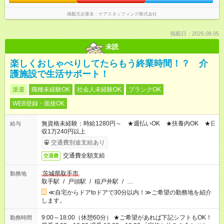
掲載元企業名
ケアスタッフィング株式会社
掲載日：2026.08.05
未読
楽しくおしゃべりしてたらもう終業時間！？ 介
護施設で生活サポート！
派遣
職種未経験OK
社会人未経験OK
ブランクOK
WEB登録・面接OK
無資格未経験：時給1280円～ ★週払いOK ★扶養内OK ★日
給与
収1万240円以上
交通費別途支給あり
交通費全額支給
交通費
茨城県取手市
勤務地
取手駅
/
戸頭駅
/
稲戸井駅
/
…
≪自宅からドアtoドアで30分以内！≫ご希望の勤務地を紹介
します。
9:00～18:00（休憩60分） ★ご希望があれば下記シフトもOK！
勤務時間