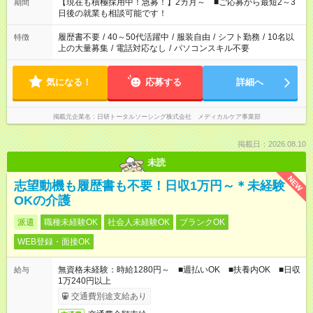
たくない」 など、ご希望を教えてくださいね。 ※Wワーク希望
【現在も積極採用中！急募！】2カ月～ ■ご応募から最短2～3
期間
の方へ 今ご覧のお仕事で希望する勤務時間と、もう1つのお仕事
日後の就業も相談可能です！
の勤務時間。 合計で週40時間を超える場合は応募できません。
履歴書不要
/
40～50代活躍中
/
服装自由
/
シフト勤務
/
10名以
特徴
上の大量募集
/
電話対応なし
/
パソコンスキル不要
気になる！
応募する
詳細へ
掲載元企業名
日研トータルソーシング株式会社 メディカルケア事業部
掲載日：2026.08.10
未読
NEW
志望動機も履歴書も不要！日収1万円～＊未経験
OKの介護
派遣
職種未経験OK
社会人未経験OK
ブランクOK
WEB登録・面接OK
無資格未経験：時給1280円～ ■週払いOK ■扶養内OK ■日収
給与
1万240円以上
交通費別途支給あり