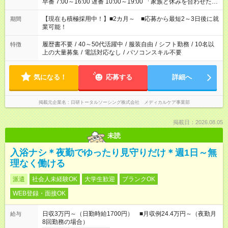
早番 7:00～16:00 遅番 10:00～19:00 「家族と休みを合わせた
い」 「余裕を持って夕飯の準備がしたい」 「できれば残業はし
たくない」 など、ご希望を教えてくださいね。 ※Wワーク希望
【現在も積極採用中！】■2カ月～ ■応募から最短2～3日後に就
期間
の方へ 複数就業の場合は、合計40時間以内。
業可能！
履歴書不要
/
40～50代活躍中
/
服装自由
/
シフト勤務
/
10名以
特徴
上の大量募集
/
電話対応なし
/
パソコンスキル不要
気になる！
応募する
詳細へ
掲載元企業名
日研トータルソーシング株式会社 メディカルケア事業部
掲載日：2026.08.05
未読
入浴ナシ＊夜勤でゆったり見守りだけ＊週1日～無
理なく働ける
派遣
社会人未経験OK
大学生歓迎
ブランクOK
WEB登録・面接OK
日収3万円～（日勤時給1700円） ■月収例24.4万円～（夜勤月
給与
8回勤務の場合）