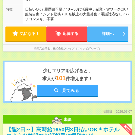
ね。
日払いOK
/
履歴書不要
/
40～50代活躍中
/
副業・WワークOK
/
特徴
服装自由
/
シフト勤務
/
10名以上の大量募集
/
電話対応なし
/
パ
ソコンスキル不要
気になる！
応募する
詳細へ
掲載元企業名
株式会社ブレイブ（マイナビグループ）
少しエリアを広げると、
101
求人が
件増えます！
見てみる
掲載日：2026.08.07
未読
NEW
【週2日～】高時給1650円×日払いOK＊ホテル