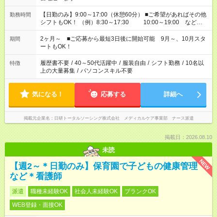
【日勤のみ】9:00～17:00（休憩60分） ■ご希望があればその他
勤務時間
シフトもOK！ （例）8:30～17:30 10:00～19:00 など
「家族とお休みを合わせたい」 「できれば残業はしたくない」
など、あなたのご希望に沿ったお仕事をご紹介します！ ※Wワ
2ヶ月～ ■ご応募から最短3日後に開始可能 9月～、10月スタ
期間
ーク希望の方へ 今ご覧のお仕事で希望する勤務時間と、もう1つ
ートもOK！
のお仕事の勤務時間。 合計で週40時間を超える場合は応募でき
ません
履歴書不要
/
40～50代活躍中
/
服装自由
/
シフト勤務
/
10名以
特徴
上の大量募集
/
パソコンスキル不要
気になる！
応募する
詳細へ
掲載元企業名
日研トータルソーシング株式会社 メディカルケア事業部 ナース派遣
掲載日：2026.08.10
未読
NEW
【週2～＊日勤のみ】保育園で子どもの健康管理
など＊看護師
派遣
職種未経験OK
社会人未経験OK
ブランクOK
WEB登録・面接OK