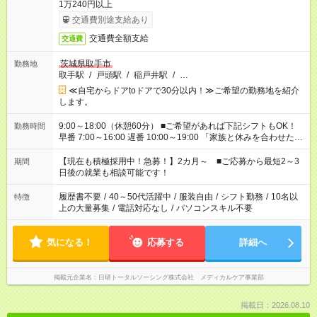
1万240円以上
交通費別途支給あり
交通費全額支給
交通費
茨城県取手市
勤務地
取手駅
/
戸頭駅
/
稲戸井駅
/
…
≪自宅からドアtoドアで30分以内！≫ご希望の勤務地を紹介
します。
9:00～18:00（休憩60分） ■ご希望があれば下記シフトもOK！
勤務時間
早番 7:00～16:00 遅番 10:00～19:00 「家族と休みを合わせた
い」 「余裕を持って夕飯の準備がしたい」 「できれば残業はし
たくない」 など、ご希望を教えてくださいね。 ※Wワーク希望
【現在も積極採用中！急募！】2カ月～ ■ご応募から最短2～3
期間
の方へ 今ご覧のお仕事で希望する勤務時間と、もう1つのお仕事
日後の就業も相談可能です！
の勤務時間。 合計で週40時間を超える場合は応募できません。
履歴書不要
/
40～50代活躍中
/
服装自由
/
シフト勤務
/
10名以
特徴
上の大量募集
/
電話対応なし
/
パソコンスキル不要
気になる！
応募する
詳細へ
掲載元企業名
日研トータルソーシング株式会社 メディカルケア事業部
掲載日：2026.08.10