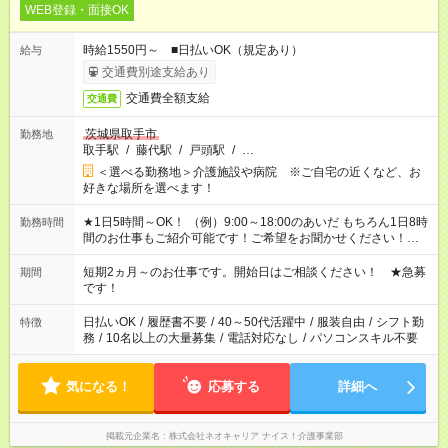
WEB登録・面接OK
時給1550円～ ■日払いOK（規定あり）
給与
交通費別途支給あり
交通費全額支給
交通費
茨城県取手市
勤務地
取手駅
/
藤代駅
/
戸頭駅
/
…
＜選べる勤務地＞介護施設や病院 ※ご自宅の近くなど、お
好きな場所を選べます！
★1日5時間～OK！ （例）9:00～18:00のあいだ もちろん1日8時
勤務時間
間のお仕事もご紹介可能です！ご希望をお聞かせください！★家
庭の都合でお休みが必要な場合も遠慮なくご相談ください。 ※
週最低15時間以上の勤務が必要です
短期2ヵ月～のお仕事です。開始日はご相談ください！ ★急募
期間
です！
日払いOK
/
履歴書不要
/
40～50代活躍中
/
服装自由
/
シフト勤
特徴
務
/
10名以上の大量募集
/
電話対応なし
/
パソコンスキル不要
気になる！
応募する
詳細へ
掲載元企業名
株式会社ネオキャリア ナイス！介護事業部