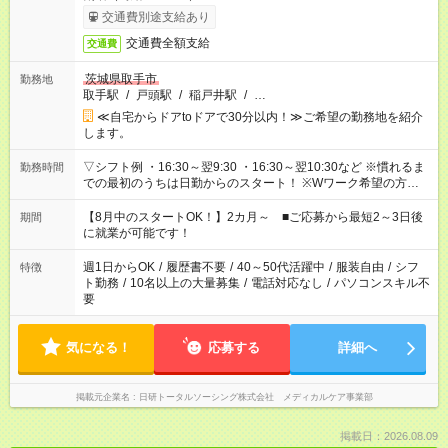
交通費別途支給あり
交通費全額支給
交通費
茨城県取手市
勤務地
取手駅
/
戸頭駅
/
稲戸井駅
/
…
≪自宅からドアtoドアで30分以内！≫ご希望の勤務地を紹介
します。
▽シフト例 ・16:30～翌9:30 ・16:30～翌10:30など ※慣れるま
勤務時間
での最初のうちは日勤からのスタート！ ※Wワーク希望の方へ
複数就業の場合は、合計40時間以内。
【8月中のスタートOK！】2カ月～ ■ご応募から最短2～3日後
期間
に就業が可能です！
週1日からOK
/
履歴書不要
/
40～50代活躍中
/
服装自由
/
シフ
特徴
ト勤務
/
10名以上の大量募集
/
電話対応なし
/
パソコンスキル不
要
気になる！
応募する
詳細へ
掲載元企業名
日研トータルソーシング株式会社 メディカルケア事業部
掲載日：2026.08.09