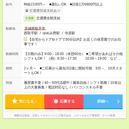
時給2100円～ ■週払いOK ■日収1万6800円以上
給与
交通費別途支給あり
交通費全額支給
交通費
茨城県取手市
勤務地
西取手駅
/
ゆめみ野駅
/
寺原駅
【自宅からドアtoドアで30分以内】お近くの保育園でのお仕
事です！
【日勤のみ】9:00～18:00（休憩60分） ■ご希望があればその他
勤務時間
シフトもOK！ （例）8:30～17:30 10:00～19:00 など
「家族とお休みを合わせたい」 「余裕を持って夕飯の準備がし
たい」 「できれば残業はしたくない」 など、ご希望があれば教
2ヶ月～ ■ご応募から最短3日後に開始可能 9月～、10月スタ
期間
えてくださいね。 ※Wワーク希望の方へ 今ご覧のお仕事で希望
ートもOK！
する勤務時間と、もう1つのお仕事の勤務時間。 合計で週40時
間を超える場合は応募できません
履歴書不要
/
40～50代活躍中
/
服装自由
/
シフト勤務
/
10名以
特徴
上の大量募集
/
電話対応なし
/
パソコンスキル不要
気になる！
応募する
詳細へ
掲載元企業名
日研トータルソーシング株式会社 メディカルケア事業部 ナース派遣