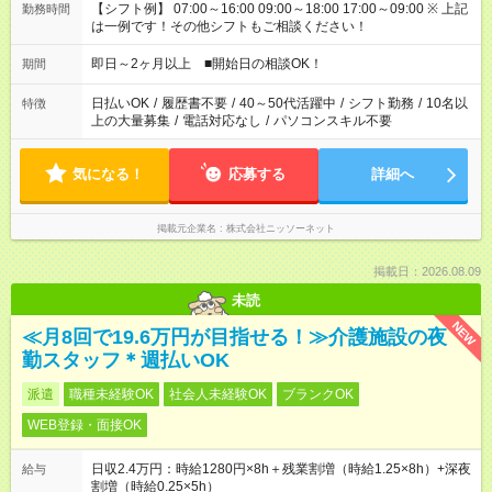
【シフト例】 07:00～16:00 09:00～18:00 17:00～09:00 ※ 上記
勤務時間
は一例です！その他シフトもご相談ください！
即日～2ヶ月以上 ■開始日の相談OK！
期間
日払いOK
/
履歴書不要
/
40～50代活躍中
/
シフト勤務
/
10名以
特徴
上の大量募集
/
電話対応なし
/
パソコンスキル不要
気になる！
応募する
詳細へ
掲載元企業名
株式会社ニッソーネット
掲載日：2026.08.09
未読
NEW
≪月8回で19.6万円が目指せる！≫介護施設の夜
勤スタッフ＊週払いOK
派遣
職種未経験OK
社会人未経験OK
ブランクOK
WEB登録・面接OK
日収2.4万円：時給1280円×8h＋残業割増（時給1.25×8h）+深夜
給与
割増（時給0.25×5h）