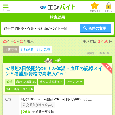
0
メニュー
気になる！
ログイン
検索結果
条件の変更
取手市で医療・介護・福祉系のバイト一覧
25
1,460
件中
1
～
25
件表示
平均時給:
円
新着順
時給順
人気順
掲載日：2026.08.10
未読
NEW
≪最短3日後開始OK！≫体温・血圧の記録メイ
ン＊看護師資格で高収入Get！
派遣
職種未経験OK
社会人未経験OK
ブランクOK
WEB登録・面接OK
時給2100円～ ■週払いOK ■日収1万6800円以上
給与
交通費別途支給あり
交通費全額支給
交通費