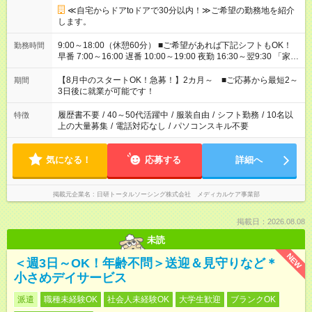
≪自宅からドアtoドアで30分以内！≫ご希望の勤務地を紹介
します。
9:00～18:00（休憩60分） ■ご希望があれば下記シフトもOK！
勤務時間
早番 7:00～16:00 遅番 10:00～19:00 夜勤 16:30～翌9:30 「家族
と休みを合わせたい」 「余裕を持って夕飯の準備がしたい」
「できれば残業はしたくない」 など、ご希望を教えてください
【8月中のスタートOK！急募！】2カ月～ ■ご応募から最短2～
期間
ね。 ※Wワーク希望の方へ 今ご覧のお仕事で希望する勤務時間
3日後に就業が可能です！
と、もう1つのお仕事の勤務時間。 合計で週40時間を超える場
合は応募できません。
履歴書不要
/
40～50代活躍中
/
服装自由
/
シフト勤務
/
10名以
特徴
上の大量募集
/
電話対応なし
/
パソコンスキル不要
気になる！
応募する
詳細へ
掲載元企業名
日研トータルソーシング株式会社 メディカルケア事業部
掲載日：2026.08.08
未読
NEW
＜週3日～OK！年齢不問＞送迎＆見守りなど＊
小さめデイサービス
派遣
職種未経験OK
社会人未経験OK
大学生歓迎
ブランクOK