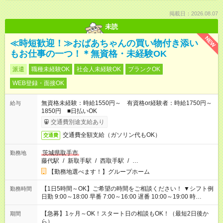
掲載日：2026.08.07
未読
NEW
≪時短歓迎！≫おばあちゃんの買い物付き添い
もお仕事の一つ！＊無資格・未経験OK
派遣
職種未経験OK
社会人未経験OK
ブランクOK
WEB登録・面接OK
無資格未経験：時給1550円～ 有資格or経験者：時給1750円～
給与
1850円 ■日払いOK
交通費別途支給あり
交通費全額支給（ガソリン代もOK）
交通費
茨城県取手市
勤務地
藤代駅
/
新取手駅
/
西取手駅
/
…
【勤務地選べます！】グループホーム
【1日5時間～OK】ご希望の時間をご相談ください！ ▼シフト例
勤務時間
日勤 9:00～18:00 早番 7:00～16:00 遅番 10:00～19:00 時
短 10:00～15:00 上記はあくまで一例です。 「夕方までには帰宅
しておきたい」 「朝はゆっくりのスタートがいい」 「お昼の時
【急募】1ヶ月～OK！スタート日の相談もOK！（最短2日後か
期間
間を有効に使いたい」 など、ご希望があれば教えてください
ら）