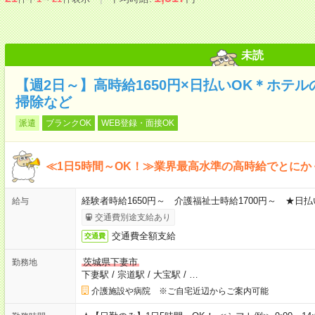
未読
【週2日～】高時給1650円×日払いOK＊ホテ
掃除など
派遣
ブランクOK
WEB登録・面接OK
≪1日5時間～OK！≫業界最高水準の高時給でとにか
経験者時給1650円～ 介護福祉士時給1700円～ ★日払
給与
交通費別途支給あり
交通費全額支給
交通費
茨城県下妻市
勤務地
下妻駅
/
宗道駅
/
大宝駅
/
…
介護施設や病院 ※ご自宅近辺からご案内可能