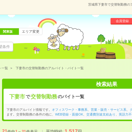
茨城県下妻市で交替制勤務の
会員登録
エリア変更
関東版
望条件
ト一覧
下妻市の交替制勤務のアルバイト・バイト一覧
検索結果
下妻市
交替制勤務
で
のバイト一覧
下妻市のアルバイト情報です。
オフィスワーク・事務系
、
営業・販売・サービス系
、
ます。交替制勤務の条件の他に、
WEB登録・面接OK
、
交通費別途支給あり
、
英語力不
1,517
21
平均時給:
円
件中
1
～
21
件表示