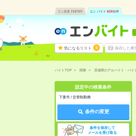
エン派遣
71573
件
エン バイト
82531
件
0
気になるリスト
保存した希
バイトTOP
関東
茨城県のアルバイト・バイ
設定中の検索条件
下妻市 / 交替制勤務
条件の変更
条件を保存して
メールを受け取る