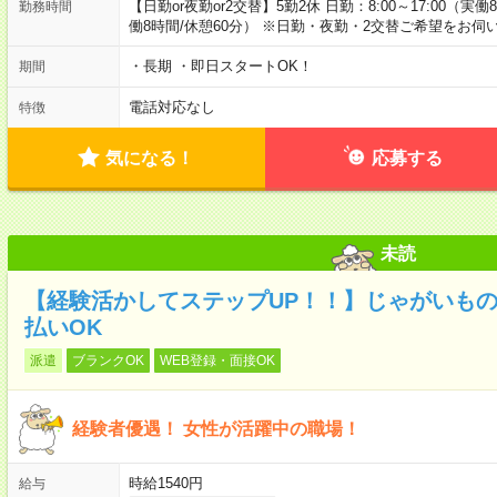
【日勤or夜勤or2交替】5勤2休 日勤：8:00～17:00（実働
勤務時間
働8時間/休憩60分） ※日勤・夜勤・2交替ご希望をお伺
・長期 ・即日スタートOK！
期間
電話対応なし
特徴
気になる！
応募する
未読
【経験活かしてステップUP！！】じゃがいもの
払いOK
派遣
ブランクOK
WEB登録・面接OK
経験者優遇！ 女性が活躍中の職場！
時給1540円
給与