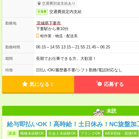
交通費別途支給あり
交通費規定内支給
交通費
茨城県下妻市
勤務地
下妻駅から車10分
軽作業・物流・配送系
06:15～14:55 13:15～21:55 21:45～06:25
勤務時間
長期でお仕事できる方、大歓迎！
期間
日払いOK
/
履歴書不要
/
シフト勤務
/
電話対応なし
特徴
気になる！
応募する
未読
給与即払いOK！高時給！土日休み！NC旋盤加
派遣
職種未経験OK
社会人未経験OK
ブランクOK
WEB登録・面接OK