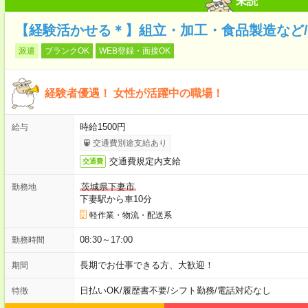
未読
【経験活かせる＊】組立・加工・食品製造など/
派遣
ブランクOK
WEB登録・面接OK
経験者優遇！ 女性が活躍中の職場！
時給1500円
給与
交通費別途支給あり
交通費規定内支給
交通費
茨城県下妻市
勤務地
下妻駅から車10分
軽作業・物流・配送系
08:30～17:00
勤務時間
長期でお仕事できる方、大歓迎！
期間
日払いOK
/
履歴書不要
/
シフト勤務
/
電話対応なし
特徴