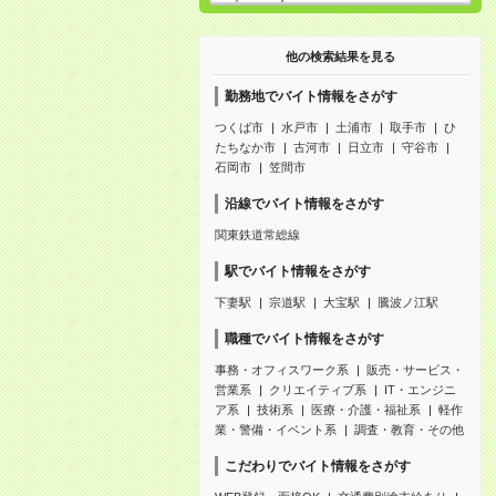
他の検索結果を見る
勤務地でバイト情報をさがす
つくば市
水戸市
土浦市
取手市
ひ
たちなか市
古河市
日立市
守谷市
石岡市
笠間市
沿線でバイト情報をさがす
関東鉄道常総線
駅でバイト情報をさがす
下妻駅
宗道駅
大宝駅
騰波ノ江駅
職種でバイト情報をさがす
事務・オフィスワーク系
販売・サービス・
営業系
クリエイティブ系
IT・エンジニ
ア系
技術系
医療・介護・福祉系
軽作
業・警備・イベント系
調査・教育・その他
こだわりでバイト情報をさがす