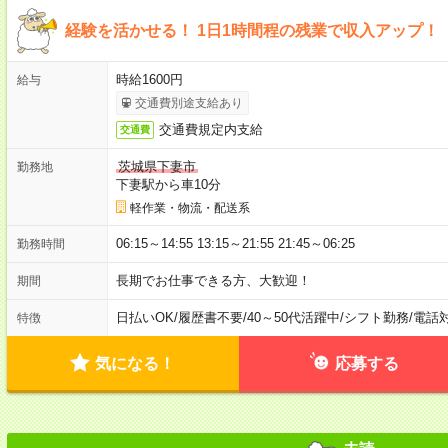
経験を活かせる！ 1日1時間程の残業で収入アップ！
時給1600円
給与
交通費別途支給あり
交通費規定内支給
交通費
茨城県下妻市
勤務地
下妻駅から車10分
軽作業・物流・配送系
06:15～14:55 13:15～21:55 21:45～06:25
勤務時間
長期でお仕事できる方、大歓迎！
期間
日払いOK
/
履歴書不要
/
40～50代活躍中
/
シフト勤務
/
電話
特徴
気になる！
応募する