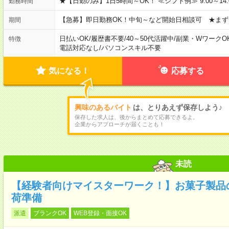
★【日勤のみ】1日5時間～OK！ ≪シフト例≫ 9:00～14:00 10
勤務時間
【急募】即日勤務OK！中旬～など開始日相談可 ★まず
期間
日払いOK
/
履歴書不要
/
40～50代活躍中
/
副業・WワークO
特徴
電話対応なし
/
パソコンスキル不要
気になる！
応募する
興味のあるバイト
は、とりあえず保存しよう♪
保存した求人は、後からまとめて応募できるよ。
企業からアプローチが届くことも！
未読
【経験者向けマイスターワーク！】お菓子製品
荷準備
派遣
ブランクOK
WEB登録・面接OK