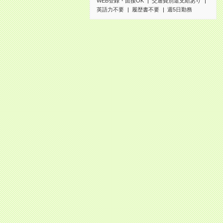
WEB登録・面接OK
交通費別途支給あり
英語力不要
履歴書不要
週5日勤務