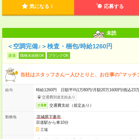
気になる！
応募する
未読
＜空調完備♪＞検査・梱包/時給1260円
派遣
職種未経験OK
ブランクOK
当社はスタッフさん一人ひとりと、お仕事の"マッチ
時給1260円 日額平均1万80円/月額20万1600円/残込23万
給与
交通費別途支給あり
交通費支給（規定あり）
交通費
茨城県下妻市
勤務地
宗道駅から車10分
工場