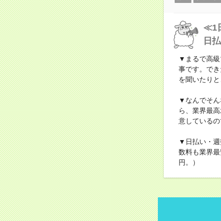
≪1
日払
▼まるで高級
事です。でき
を聞いたりと
▼なんでそん
ら、業界最高
意しているの
▼日払い・週
数料も業界最
円。）