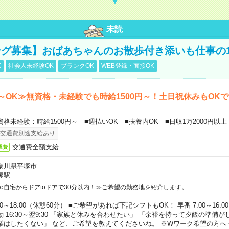
未読
グ募集】おばあちゃんのお散歩付き添いも仕事の
K
社会人未経験OK
ブランクOK
WEB登録・面接OK
～OK≫無資格・未経験でも時給1500円～！土日祝休みもOK
資格未経験：時給1500円～ ■週払いOK ■扶養内OK ■日収1万2000円以上
交通費別途支給あり
交通費全額支給
通費
奈川県平塚市
塚駅
≪自宅からドアtoドアで30分以内！≫ご希望の勤務地を紹介します。
00～18:00（休憩60分） ■ご希望があれば下記シフトもOK！ 早番 7:00～16:00 遅
勤 16:30～翌9:30 「家族と休みを合わせたい」 「余裕を持って夕飯の準備
業はしたくない」 など、ご希望を教えてくださいね。 ※Wワーク希望の方へ