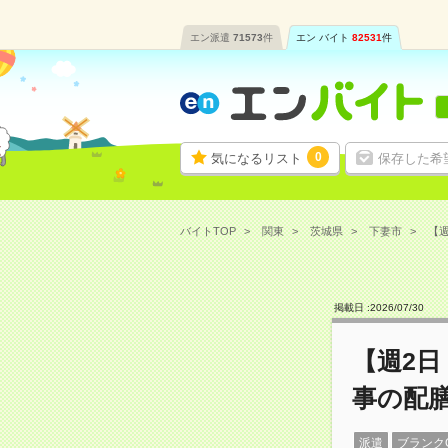
エン派遣
71573
件
エン バイト
82531
件
0
気になるリスト
保存した希
バイトTOP
関東
茨城県
下妻市
【週
掲載日 :
2026
/
07
/
30
【週2日
事の配
派遣
ブランク