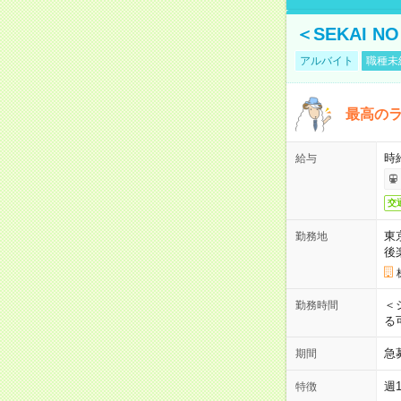
＜SEKAI 
アルバイト
職種未
最高のラ
時
給与
交
東
勤務地
後
＜
勤務時間
る
急
期間
週
特徴