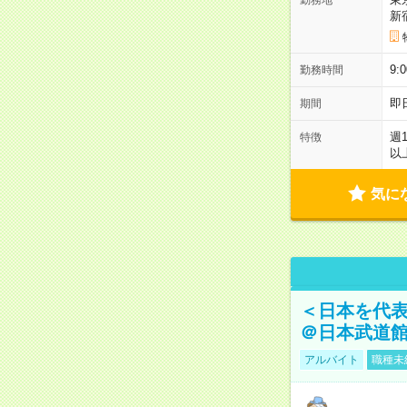
新
9:
勤務時間
即
期間
週
特徴
以
気に
＜日本を代
＠日本武道
アルバイト
職種未