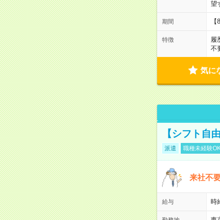
望
【
期間
履
特徴
不
気に
【シフト自由
派遣
職種未経験O
来社不要
時
給与
東
勤務地