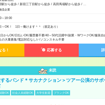
宿駅から徒歩
/
新宿三丁目駅から徒歩
/
高田馬場駅から徒歩
/
…
物流企業
00～18:00
日～OK！ 1日～働けます＾＾（規定あり）
1日からOK
/
日払いOK
/
履歴書不要
/
40～50代活躍中
/
副業・WワークOK
/
服装自
上の大量募集
/
電話対応なし
/
パソコンスキル不要
なる！
応募する
詳
未読
表するバンド＊サカナクション＞ツアー公演のサポ
館
経験OK
社会人未経験OK
大学生歓迎
ブランクOK