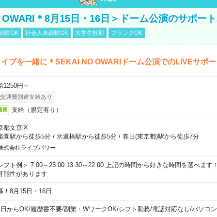
NO OWARI＊8月15日・16日＞ドーム公演のサポー
経験OK
社会人未経験OK
大学生歓迎
ブランクOK
イブを一緒に＊SEKAI NO OWARIドーム公演でのLIVEサポ
給1250円～
交通費別途支給あり
支給（規定有り）
通費
京都文京区
楽園駅から徒歩5分
/
水道橋駅から徒歩5分
/
春日(東京都)駅から徒歩7分
株式会社ライブパワー
シフト例＞ 7:00～23:00 13:30～22:00 上記の時間から好きな時間を選べま
可能性があります
募！8月15日・16日
1日からOK
/
履歴書不要
/
副業・WワークOK
/
シフト勤務
/
電話対応なし
/
パソコン