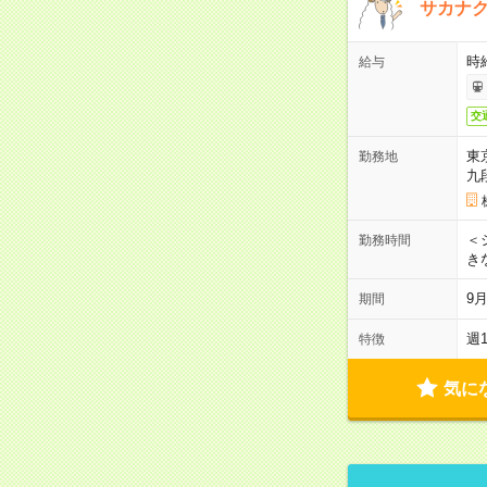
サカナク
時
給与
交
東
勤務地
九
＜シ
勤務時間
き
9
期間
週
特徴
気に