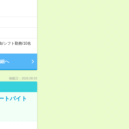
由
/
シフト勤務
/
10名
細へ
掲載日：2026.08.03
ートバイト