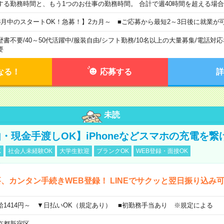
する勤務時間と、もう1つのお仕事の勤務時間。 合計で週40時間を超える場
8月中のスタートOK！急募！】2カ月～ ■ご応募から最短2～3日後に就業が
歴書不要
/
40～50代活躍中
/
服装自由
/
シフト勤務
/
10名以上の大量募集
/
電話対応
要
なる！
応募する
詳
未読
・現金手渡しOK】iPhoneなどスマホの充電を繋
K
社会人未経験OK
大学生歓迎
ブランクOK
WEB登録・面接OK
、カンタン手続きWEB登録！ LINEでサクッと翌日振り込み
給1414円～ ▼日払いOK（規定あり） ■初勤務手当あり ※規定による
京都新宿区