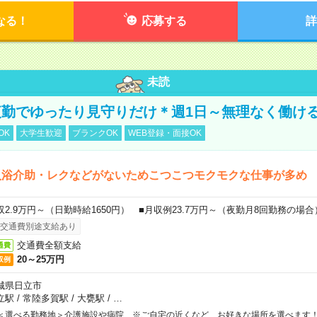
なる！
応募する
詳
未読
勤でゆったり見守りだけ＊週1日～無理なく働け
OK
大学生歓迎
ブランクOK
WEB登録・面接OK
入浴介助・レクなどがないためこつこつモクモクな仕事が多め
収2.9万円～（日勤時給1650円） ■月収例23.7万円～（夜勤月8回勤務の場合
交通費別途支給あり
交通費全額支給
通費
20～25万円
収例
城県日立市
立駅
/
常陸多賀駅
/
大甕駅
/
…
＜選べる勤務地＞介護施設や病院 ※ご自宅の近くなど、お好きな場所を選べます