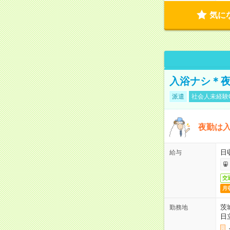
気に
入浴ナシ＊夜
派遣
社会人未経験
夜勤は
日
給与
交
月
茨
勤務地
日