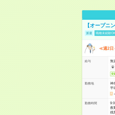
【オープニン
派遣
職種未経験O
≪週2日
無
給与
交
神
勤務地
平
9:
勤務時間
夜
残