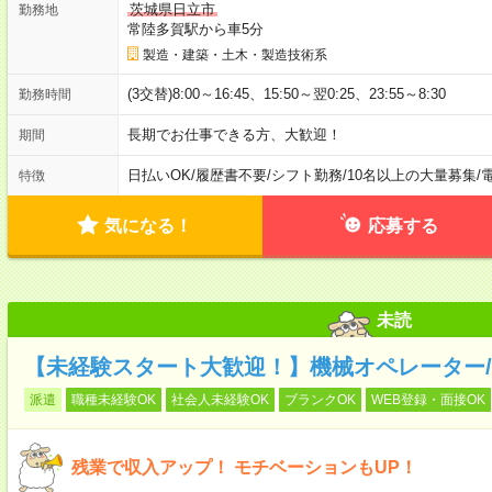
茨城県日立市
勤務地
常陸多賀駅から車5分
製造・建築・土木・製造技術系
(3交替)8:00～16:45、15:50～翌0:25、23:55～8:30
勤務時間
長期でお仕事できる方、大歓迎！
期間
日払いOK
/
履歴書不要
/
シフト勤務
/
10名以上の大量募集
/
特徴
気になる！
応募する
未読
【未経験スタート大歓迎！】機械オペレーター/
派遣
職種未経験OK
社会人未経験OK
ブランクOK
WEB登録・面接OK
残業で収入アップ！ モチベーションもUP！