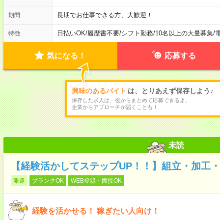
長期でお仕事できる方、大歓迎！
期間
日払いOK
/
履歴書不要
/
シフト勤務
/
10名以上の大量募集
/
特徴
気になる！
応募する
興味のあるバイト
は、とりあえず保存しよう♪
保存した求人は、後からまとめて応募できるよ。
企業からアプローチが届くことも！
未読
【経験活かしてステップUP！！】組立・加工・
派遣
ブランクOK
WEB登録・面接OK
経験を活かせる！ 稼ぎたい人向け！