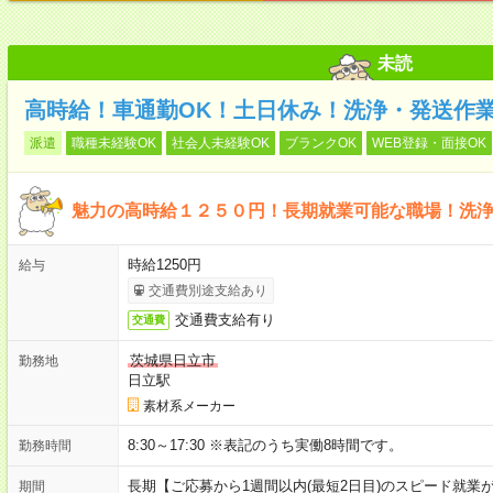
未読
高時給！車通勤OK！土日休み！洗浄・発送作
派遣
職種未経験OK
社会人未経験OK
ブランクOK
WEB登録・面接OK
魅力の高時給１２５０円！長期就業可能な職場！洗
時給1250円
給与
交通費別途支給あり
交通費支給有り
交通費
茨城県日立市
勤務地
日立駅
素材系メーカー
8:30～17:30 ※表記のうち実働8時間です。
勤務時間
長期【ご応募から1週間以内(最短2日目)のスピード就業
期間