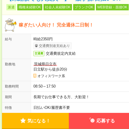
派遣
職種未経験OK
社会人未経験OK
ブランクOK
WEB登録・面接OK
稼ぎたい人向け！ 完全週休二日制！
時給2350円
給与
交通費別途支給あり
交通費規定内支給
交通費
茨城県日立市
勤務地
日立駅から徒歩20分
オフィスワーク系
08:50～17:50
勤務時間
長期でお仕事できる方、大歓迎！
期間
日払いOK
/
履歴書不要
特徴
気になる！
応募する