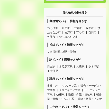
他の検索結果を見る
勤務地でバイト情報をさがす
つくば市
水戸市
土浦市
取手市
ひ
たちなか市
古河市
守谷市
石岡市
笠間市
つくばみらい市
沿線でバイト情報をさがす
ＪＲ常磐線(上野－仙台)
駅でバイト情報をさがす
日立駅
常陸多賀駅
大甕駅
小木津駅
十王駅
職種でバイト情報をさがす
事務・オフィスワーク系
販売・サービス・
営業系
クリエイティブ系
IT・エンジニ
ア系
技術系
医療・介護・福祉系
軽作
業・警備・イベント系
調査・教育・その他
こだわりでバイト情報をさがす