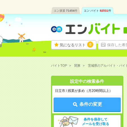
エン派遣
71454
件
エン バイト
82531
件
0
気になるリスト
保存した希
バイトTOP
関東
茨城県のアルバイト・バイ
設定中の検索条件
日立市 / 残業が多め（月20時間以上）
条件の変更
条件を保存して
メールを受け取る