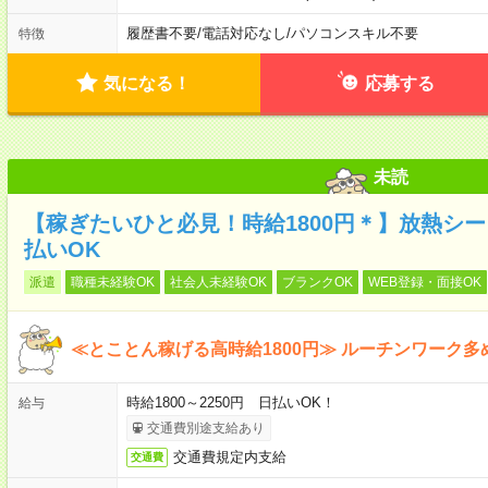
履歴書不要
/
電話対応なし
/
パソコンスキル不要
特徴
気になる！
応募する
未読
【稼ぎたいひと必見！時給1800円＊】放熱シ
払いOK
派遣
職種未経験OK
社会人未経験OK
ブランクOK
WEB登録・面接OK
≪とことん稼げる高時給1800円≫ ルーチンワーク
時給1800～2250円 日払いOK！
給与
交通費別途支給あり
交通費規定内支給
交通費