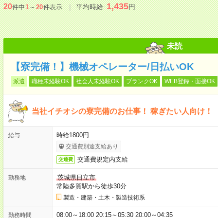
1,435
20
平均時給:
円
件中
1
～
20
件表示
未読
【寮完備！】機械オペレーター/日払いOK
派遣
職種未経験OK
社会人未経験OK
ブランクOK
WEB登録・面接OK
当社イチオシの寮完備のお仕事！ 稼ぎたい人向け！
時給1800円
給与
交通費別途支給あり
交通費規定内支給
交通費
茨城県日立市
勤務地
常陸多賀駅から徒歩30分
製造・建築・土木・製造技術系
08:00～18:00 20:15～05:30 20:00～04:35
勤務時間