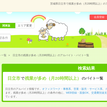
茨城県日立市で残業が多め（月20時間以上）の
会員登録
エリア変更
関東版
望条件
ト一覧
日立市の残業が多め（月20時間以上）のアルバイト・バイト一覧
検索結果
日立市
残業が多め（月20時間以上）
で
のバイト一覧
日立市のアルバイト情報です。
オフィスワーク・事務系
、
営業・販売・サービス系
、
ます。残業が多め（月20時間以上）の条件の他に、
WEB登録・面接OK
、
交通費別途支
ています。