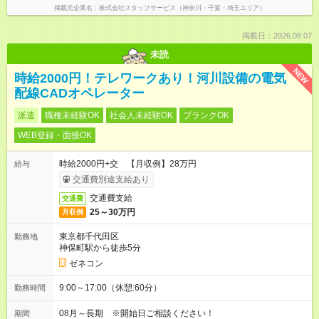
掲載元企業名
株式会社スタッフサービス（神奈川・千葉・埼玉エリア）
掲載日：2026.08.07
未読
NEW
時給2000円！テレワークあり！河川設備の電気
配線CADオペレーター
派遣
職種未経験OK
社会人未経験OK
ブランクOK
WEB登録・面接OK
時給2000円+交 【月収例】28万円
給与
交通費別途支給あり
交通費支給
交通費
25～30万円
月収例
東京都千代田区
勤務地
神保町駅から徒歩5分
ゼネコン
9:00～17:00（休憩:60分）
勤務時間
08月～長期 ※開始日ご相談ください！
期間