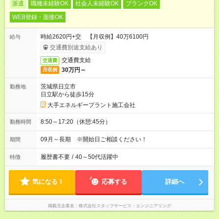
派遣
職種未経験OK
社会人未経験OK
ブランクOK
WEB登録・面接OK
時給2620円+交 【月収例】40万6100円
給与
交通費別途支給あり
交通費支給
交通費
30万円～
月収例
茨城県日立市
勤務地
日立駅から徒歩15分
大手エネルギープラント施工会社
8:50～17:20（休憩:45分）
勤務時間
09月～長期 ※開始日ご相談ください！
期間
履歴書不要
/
40～50代活躍中
特徴
気になる！
応募する
詳細へ
掲載元企業名
株式会社スタッフサービス・エンジニアリング