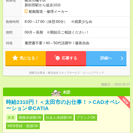
横浜市磯子区
勤務地
新杉田駅から徒歩10分
船舶製造・修理メーカー
8:00～17:00（休憩:60分） ※残業少なめ
勤務時間
09月～長期 ※開始日ご相談ください！
期間
履歴書不要
/
40～50代活躍中
/
服装自由
特徴
気になる！
応募する
詳細へ
掲載元企業名
株式会社スタッフサービス・エンジニアリング
掲載日：2026.08.07
未読
NEW
時給2310円！＜太田市のお仕事！＞CADオペレ
ーション＠CATIA
派遣
職種未経験OK
社会人未経験OK
ブランクOK
WEB登録・面接OK