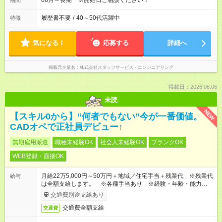
08月～長期 ※開始日ご相談ください！
期間
履歴書不要
/
40～50代活躍中
特徴
気になる！
応募する
詳細へ
掲載元企業名
株式会社スタッフサービス・エンジニアリング
掲載日：2026.08.06
未読
NEW
【スキル0から】“何者でもない”今が一番価値。
CADオペで正社員デビュー↑
無期雇用派遣
職種未経験OK
社会人未経験OK
ブランクOK
WEB登録・面接OK
月給22万5,000円～50万円＋地域／住宅手当＋残業代 ※残業代
給与
は全額支給します。 ※各種手当あり ※経験・年齢・能力等を
考慮して加給・優遇します。
交通費別途支給あり
交通費全額支給
交通費