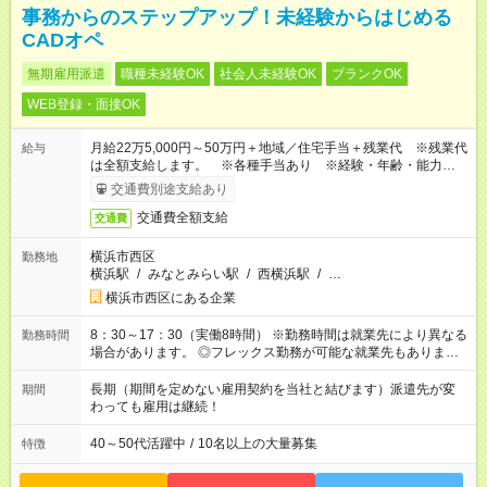
事務からのステップアップ！未経験からはじめる
CADオペ
無期雇用派遣
職種未経験OK
社会人未経験OK
ブランクOK
WEB登録・面接OK
月給22万5,000円～50万円＋地域／住宅手当＋残業代 ※残業代
給与
は全額支給します。 ※各種手当あり ※経験・年齢・能力等を
考慮して加給・優遇します。
交通費別途支給あり
交通費全額支給
交通費
横浜市西区
勤務地
横浜駅
/
みなとみらい駅
/
西横浜駅
/
…
横浜市西区にある企業
8：30～17：30（実働8時間） ※勤務時間は就業先により異なる
勤務時間
場合があります。 ◎フレックス勤務が可能な就業先もありま
す。 ◎今よりもさらに働きやすい環境をつくるべく、 働き方
改革に全社をあげて取り組んでいます。
長期（期間を定めない雇用契約を当社と結びます）派遣先が変
期間
わっても雇用は継続！
40～50代活躍中
/
10名以上の大量募集
特徴