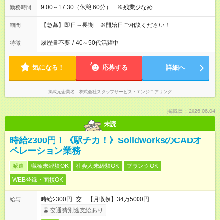
9:00～17:30（休憩:60分） ※残業少なめ
勤務時間
【急募】即日～長期 ※開始日ご相談ください！
期間
履歴書不要
/
40～50代活躍中
特徴
気になる！
応募する
詳細へ
掲載元企業名
株式会社スタッフサービス・エンジニアリング
掲載日：2026.08.04
未読
時給2300円！《駅チカ！》SolidworksのCADオ
ペレーション業務
派遣
職種未経験OK
社会人未経験OK
ブランクOK
WEB登録・面接OK
時給2300円+交 【月収例】34万5000円
給与
交通費別途支給あり