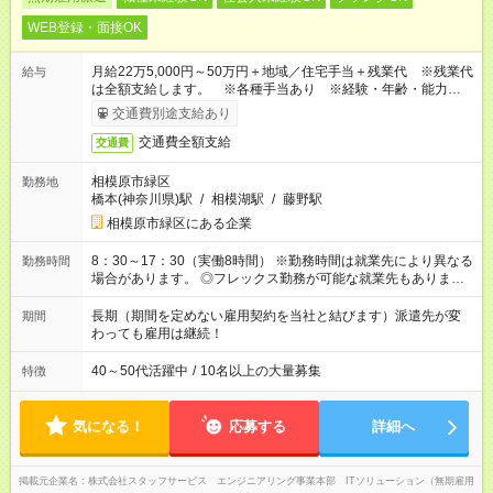
WEB登録・面接OK
月給22万5,000円～50万円＋地域／住宅手当＋残業代 ※残業代
給与
は全額支給します。 ※各種手当あり ※経験・年齢・能力等を
考慮して加給・優遇します。
交通費別途支給あり
交通費全額支給
交通費
相模原市緑区
勤務地
橋本(神奈川県)駅
/
相模湖駅
/
藤野駅
相模原市緑区にある企業
8：30～17：30（実働8時間） ※勤務時間は就業先により異なる
勤務時間
場合があります。 ◎フレックス勤務が可能な就業先もありま
す。 ◎今よりもさらに働きやすい環境をつくるべく、 働き方
改革に全社をあげて取り組んでいます。
長期（期間を定めない雇用契約を当社と結びます）派遣先が変
期間
わっても雇用は継続！
40～50代活躍中
/
10名以上の大量募集
特徴
気になる！
応募する
詳細へ
掲載元企業名
株式会社スタッフサービス エンジニアリング事業本部 ITソリューション（無期雇用