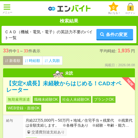
0
メニュー
気になる！
ログイン
検索結果
ＣＡＤ（機械・電気・電子）の英語力不要のバイ
条件の変更
ト一覧
33
1,935
件中
1
～
33
件表示
平均時給:
円
新着順
時給順
人気順
掲載日：2026.08.08
未読
NEW
【安定×成長】未経験からはじめる！CADオペ
レーター
無期雇用派遣
職種未経験OK
社会人未経験OK
ブランクOK
WEB登録・面接OK
月給22万5,000円～50万円＋地域／住宅手当＋残業代 ※残業代
給与
は全額支給します。 ※各種手当あり ※経験・年齢・能力等を
考慮して加給・優遇します。
交通費別途支給あり