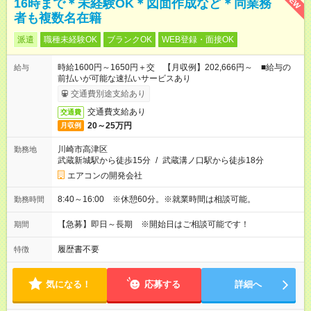
NEW
16時まで＊未経験OK＊図面作成など＊同業務
者も複数名在籍
派遣
職種未経験OK
ブランクOK
WEB登録・面接OK
時給1600円～1650円＋交 【月収例】202,666円～ ■給与の
給与
前払いが可能な速払いサービスあり
交通費別途支給あり
交通費支給あり
交通費
20～25万円
月収例
川崎市高津区
勤務地
武蔵新城駅から徒歩15分
/
武蔵溝ノ口駅から徒歩18分
エアコンの開発会社
8:40～16:00 ※休憩60分。※就業時間は相談可能。
勤務時間
【急募】即日～長期 ※開始日はご相談可能です！
期間
履歴書不要
特徴
気になる！
応募する
詳細へ