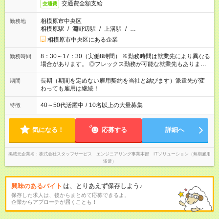
交通費全額支給
交通費
相模原市中央区
勤務地
相模原駅
/
淵野辺駅
/
上溝駅
/
…
相模原市中央区にある企業
8：30～17：30（実働8時間） ※勤務時間は就業先により異なる
勤務時間
場合があります。 ◎フレックス勤務が可能な就業先もありま
す。 ◎今よりもさらに働きやすい環境をつくるべく、 働き方
改革に全社をあげて取り組んでいます。
長期（期間を定めない雇用契約を当社と結びます）派遣先が変
期間
わっても雇用は継続！
40～50代活躍中
/
10名以上の大量募集
特徴
気になる！
応募する
詳細へ
掲載元企業名
株式会社スタッフサービス エンジニアリング事業本部 ITソリューション（無期雇用
派遣）
興味のあるバイト
は、とりあえず保存しよう♪
保存した求人は、後からまとめて応募できるよ。
企業からアプローチが届くことも！