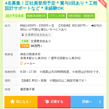
NEW
4名募集！正社員登用予定＊賞与2回あり＊工程
設計サポートなど＊未経験OK
紹介予定派遣
職種未経験OK
ブランクOK
WEB登録・面接OK
時給1450円～1550円＋交 【月収例】302,687円～ ■給与の
給与
前払いが可能な速払いサービスあり
交通費別途支給あり
交通費支給あり
交通費
30万円～
月収例
神奈川県厚木市
勤務地
本厚木駅から車20分
/
愛甲石田駅から車20分
メーカー
8:30～17:30 ※残業は月20時間程度。※休憩は計60分です。
勤務時間
【急募】即日～長期 ※開始日はご相談可能です！
期間
履歴書不要
特徴
気になる！
応募する
詳細へ