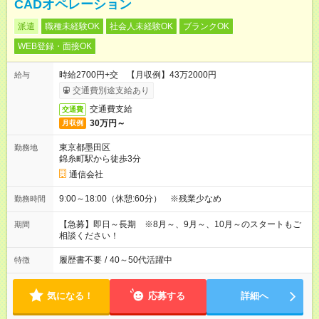
CADオペレーション
派遣
職種未経験OK
社会人未経験OK
ブランクOK
WEB登録・面接OK
時給2700円+交 【月収例】43万2000円
給与
交通費別途支給あり
交通費支給
交通費
30万円～
月収例
東京都墨田区
勤務地
錦糸町駅から徒歩3分
通信会社
9:00～18:00（休憩:60分） ※残業少なめ
勤務時間
【急募】即日～長期 ※8月～、9月～、10月～のスタートもご
期間
相談ください！
履歴書不要
/
40～50代活躍中
特徴
気になる！
応募する
詳細へ