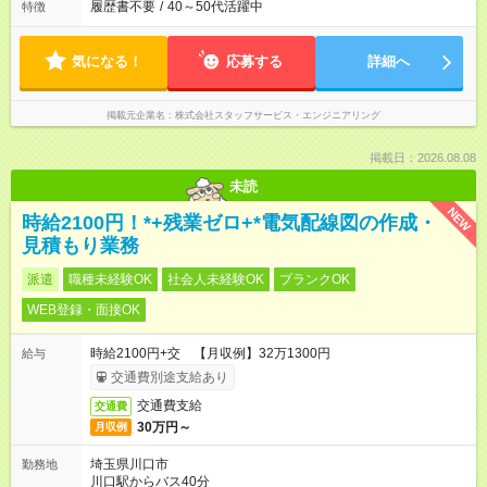
履歴書不要
/
40～50代活躍中
特徴
気になる！
応募する
詳細へ
掲載元企業名
株式会社スタッフサービス・エンジニアリング
掲載日：2026.08.08
未読
NEW
時給2100円！*+残業ゼロ+*電気配線図の作成・
見積もり業務
派遣
職種未経験OK
社会人未経験OK
ブランクOK
WEB登録・面接OK
時給2100円+交 【月収例】32万1300円
給与
交通費別途支給あり
交通費支給
交通費
30万円～
月収例
埼玉県川口市
勤務地
川口駅からバス40分