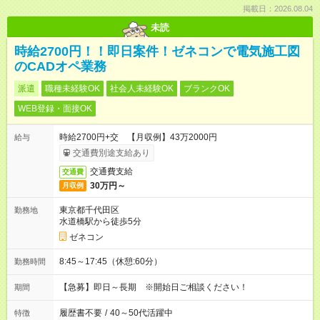
掲載日：2026.08.04
未読
時給2700円！！即日案件！ゼネコンで電気施工図
のCADオペ業務
派遣
職種未経験OK
社会人未経験OK
ブランクOK
WEB登録・面接OK
時給2700円+交 【月収例】43万2000円
給与
交通費別途支給あり
交通費支給
交通費
30万円～
月収例
東京都千代田区
勤務地
水道橋駅から徒歩5分
ゼネコン
8:45～17:45（休憩:60分）
勤務時間
【急募】即日～長期 ※開始日ご相談ください！
期間
履歴書不要
/
40～50代活躍中
特徴