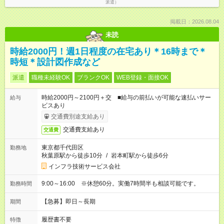
派遣）
掲載日：2026.08.04
未読
時給2000円！週1日程度の在宅あり＊16時まで＊
時短＊設計図作成など
派遣
職種未経験OK
ブランクOK
WEB登録・面接OK
時給2000円～2100円＋交 ■給与の前払いが可能な速払いサー
給与
ビスあり
交通費別途支給あり
交通費支給あり
交通費
東京都千代田区
勤務地
秋葉原駅から徒歩10分
/
岩本町駅から徒歩6分
インフラ技術サービス会社
9:00～16:00 ※休憩60分。実働7時間半も相談可能です。
勤務時間
【急募】即日～長期
期間
履歴書不要
特徴