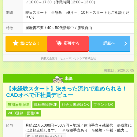
／10:00～17:30（休憩時間 12:00～13:00）
即日スタート ※急募 ○9月～、10月～スタートもご相談くだ
期間
さい♪
履歴書不要
/
40～50代活躍中
/
服装自由
特徴
気になる！
応募する
詳細へ
掲載元企業名
ヒューマンリソシア株式会社
掲載日：2026.08.05
未読
【未経験スタート】決まった流れで進められる！
CADオペで正社員デビュー
無期雇用派遣
職種未経験OK
社会人未経験OK
ブランクOK
WEB登録・面接OK
月給22万5,000円～50万円＋地域／住宅手当＋残業代 ※残業代
給与
は全額支給します。 ※各種手当あり ※経験・年齢・能力等を
考慮して加給・優遇します。