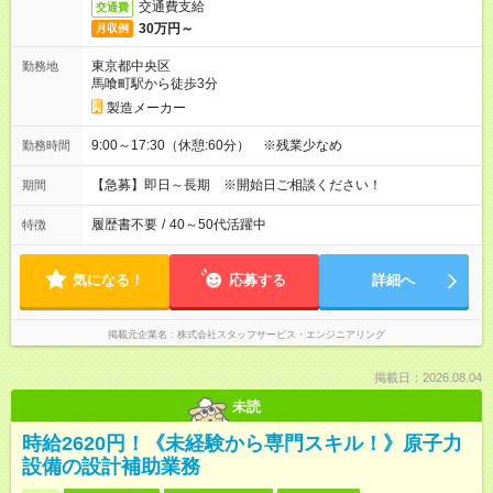
交通費支給
交通費
30万円～
月収例
東京都中央区
勤務地
馬喰町駅から徒歩3分
製造メーカー
9:00～17:30（休憩:60分） ※残業少なめ
勤務時間
【急募】即日～長期 ※開始日ご相談ください！
期間
履歴書不要
/
40～50代活躍中
特徴
気になる！
応募する
詳細へ
掲載元企業名
株式会社スタッフサービス・エンジニアリング
掲載日：2026.08.04
未読
時給2620円！《未経験から専門スキル！》原子力
設備の設計補助業務