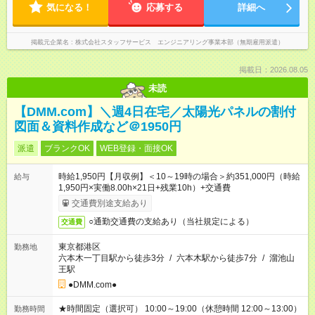
気になる！
応募する
詳細へ
掲載元企業名
株式会社スタッフサービス エンジニアリング事業本部（無期雇用派遣）
掲載日：2026.08.05
未読
【DMM.com】＼週4日在宅／太陽光パネルの割付
図面＆資料作成など＠1950円
派遣
ブランクOK
WEB登録・面接OK
時給1,950円【月収例】＜10～19時の場合＞約351,000円（時給
給与
1,950円×実働8.00h×21日+残業10h）+交通費
交通費別途支給あり
○通勤交通費の支給あり（当社規定による）
交通費
東京都港区
勤務地
六本木一丁目駅から徒歩3分
/
六本木駅から徒歩7分
/
溜池山
王駅
●DMM.com●
★時間固定（選択可） 10:00～19:00（休憩時間 12:00～13:00）
勤務時間