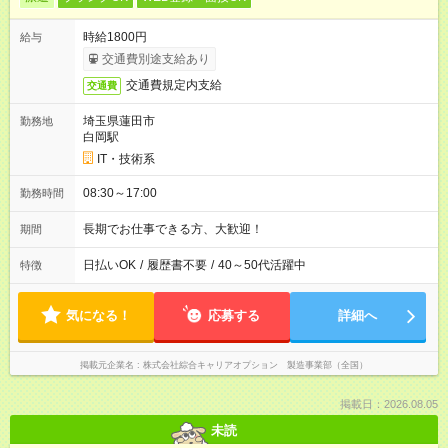
時給1800円
給与
交通費別途支給あり
交通費規定内支給
交通費
埼玉県蓮田市
勤務地
白岡駅
IT・技術系
08:30～17:00
勤務時間
長期でお仕事できる方、大歓迎！
期間
日払いOK
/
履歴書不要
/
40～50代活躍中
特徴
気になる！
応募する
詳細へ
掲載元企業名
株式会社綜合キャリアオプション 製造事業部（全国）
掲載日：2026.08.05
未読