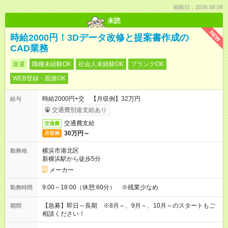
掲載日：2026.08.08
未読
NEW
時給2000円！3Dデータ改修と提案書作成の
CAD業務
派遣
職種未経験OK
社会人未経験OK
ブランクOK
WEB登録・面接OK
時給2000円+交 【月収例】32万円
給与
交通費別途支給あり
交通費支給
交通費
30万円～
月収例
横浜市港北区
勤務地
新横浜駅から徒歩5分
メーカー
9:00～18:00（休憩:60分） ※残業少なめ
勤務時間
【急募】即日～長期 ※8月～、9月～、10月～のスタートもご
期間
相談ください！