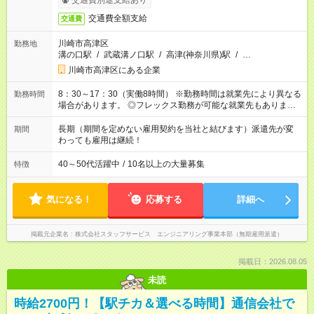
交通費別途支給あり
交通費全額支給
交通費
川崎市高津区
勤務地
溝の口駅
/
武蔵溝ノ口駅
/
高津(神奈川県)駅
/
…
川崎市高津区にある企業
8：30～17：30（実働8時間） ※勤務時間は就業先により異なる
勤務時間
場合があります。 ◎フレックス勤務が可能な就業先もありま
す。 ◎今よりもさらに働きやすい環境をつくるべく、 働き方
改革に全社をあげて取り組んでいます。
長期（期間を定めない雇用契約を当社と結びます）派遣先が変
期間
わっても雇用は継続！
40～50代活躍中
/
10名以上の大量募集
特徴
気になる！
応募する
詳細へ
掲載元企業名
株式会社スタッフサービス エンジニアリング事業本部（無期雇用派遣）
掲載日：2026.08.05
未読
時給2700円！【駅チカ＆選べる時間】通信会社で