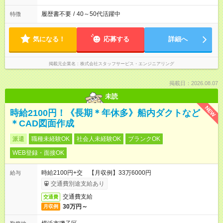
履歴書不要
/
40～50代活躍中
特徴
気になる！
応募する
詳細へ
掲載元企業名
株式会社スタッフサービス・エンジニアリング
掲載日：2026.08.07
未読
NEW
時給2100円！《長期＊年休多》船内ダクトなど
＊CAD図面作成
派遣
職種未経験OK
社会人未経験OK
ブランクOK
WEB登録・面接OK
時給2100円+交 【月収例】33万6000円
給与
交通費別途支給あり
交通費支給
交通費
30万円～
月収例