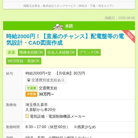
掲載元企業名
株式会社スタッフサービス（神奈川・千葉・埼玉エリア）
掲載日：2026.08.06
未読
NEW
時給2000円！【直雇のチャンス】配電盤等の電
気設計・CAD図面作成
派遣
職種未経験OK
社会人未経験OK
ブランクOK
WEB登録・面接OK
時給2000円+交 【月収例】30万円
給与
交通費別途支給あり
交通費支給
交通費
30万円～
月収例
埼玉県久喜市
勤務地
久喜駅から車20分
電気設備・電源制御機器メーカー
8:30～17:00（休憩:60分） ※残業少なめ
勤務時間