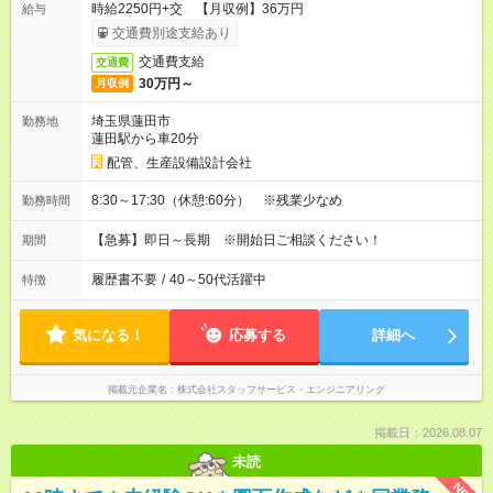
時給2250円+交 【月収例】36万円
給与
交通費別途支給あり
交通費支給
交通費
30万円～
月収例
埼玉県蓮田市
勤務地
蓮田駅から車20分
配管、生産設備設計会社
8:30～17:30（休憩:60分） ※残業少なめ
勤務時間
【急募】即日～長期 ※開始日ご相談ください！
期間
履歴書不要
/
40～50代活躍中
特徴
気になる！
応募する
詳細へ
掲載元企業名
株式会社スタッフサービス・エンジニアリング
掲載日：2026.08.07
未読