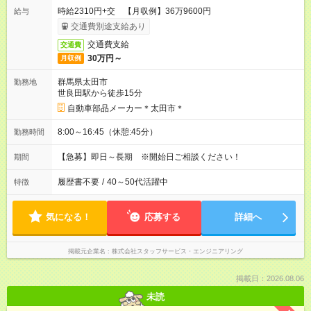
時給2310円+交 【月収例】36万9600円
給与
交通費別途支給あり
交通費支給
交通費
30万円～
月収例
群馬県太田市
勤務地
世良田駅から徒歩15分
自動車部品メーカー＊太田市＊
8:00～16:45（休憩:45分）
勤務時間
【急募】即日～長期 ※開始日ご相談ください！
期間
履歴書不要
/
40～50代活躍中
特徴
気になる！
応募する
詳細へ
掲載元企業名
株式会社スタッフサービス・エンジニアリング
掲載日：2026.08.06
未読