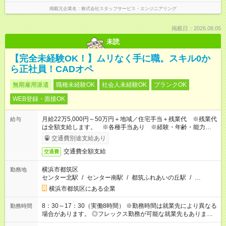
掲載元企業名
株式会社スタッフサービス・エンジニアリング
掲載日：2026.08.05
未読
【完全未経験OK！】ムリなく手に職。スキル0か
ら正社員！CADオペ
無期雇用派遣
職種未経験OK
社会人未経験OK
ブランクOK
WEB登録・面接OK
月給22万5,000円～50万円＋地域／住宅手当＋残業代 ※残業代
給与
は全額支給します。 ※各種手当あり ※経験・年齢・能力等を
考慮して加給・優遇します。
交通費別途支給あり
交通費全額支給
交通費
横浜市都筑区
勤務地
センター北駅
/
センター南駅
/
都筑ふれあいの丘駅
/
…
横浜市都筑区にある企業
8：30～17：30（実働8時間） ※勤務時間は就業先により異なる
勤務時間
場合があります。 ◎フレックス勤務が可能な就業先もありま
す。 ◎今よりもさらに働きやすい環境をつくるべく、 働き方