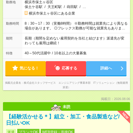
横浜市保土ヶ谷区
勤務地
保土ケ谷駅
/
天王町駅
/
蒔田駅
/
…
横浜市保土ヶ谷区にある企業
8：30～17：30（実働8時間） ※勤務時間は就業先により異なる
勤務時間
場合があります。 ◎フレックス勤務が可能な就業先もありま
す。 ◎今よりもさらに働きやすい環境をつくるべく、 働き方
改革に全社をあげて取り組んでいます。
長期（期間を定めない雇用契約を当社と結びます）派遣先が変
期間
わっても雇用は継続！
40～50代活躍中
/
10名以上の大量募集
特徴
気になる！
応募する
詳細へ
掲載元企業名
株式会社スタッフサービス エンジニアリング事業本部 ITソリューション（無期雇用
派遣）
掲載日：2026.08.06
未読
NEW
【経験活かせる＊】組立・加工・食品製造など/
日払いOK
派遣
ブランクOK
WEB登録・面接OK