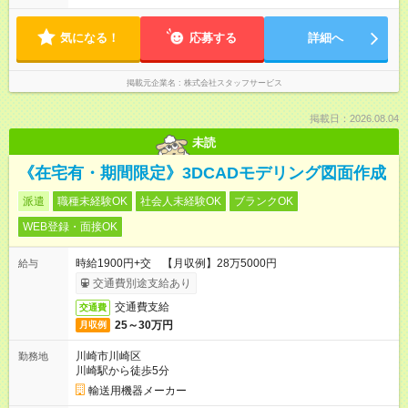
気になる！
応募する
詳細へ
掲載元企業名
株式会社スタッフサービス
掲載日：2026.08.04
未読
《在宅有・期間限定》3DCADモデリング図面作成
派遣
職種未経験OK
社会人未経験OK
ブランクOK
WEB登録・面接OK
時給1900円+交 【月収例】28万5000円
給与
交通費別途支給あり
交通費支給
交通費
25～30万円
月収例
川崎市川崎区
勤務地
川崎駅から徒歩5分
輸送用機器メーカー