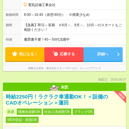
電気設備工事会社
8:00～16:40（休憩:60分） ※残業少なめ
勤務時間
【急募】即日～長期 ※8月～、9月～、10月～のスタートもご
期間
相談ください！
履歴書不要
/
40～50代活躍中
特徴
気になる！
応募する
詳細へ
掲載元企業名
株式会社スタッフサービス・エンジニアリング
掲載日：2026.08.07
未読
NEW
時給2250円！ラクラク車通勤OK！＜設備の
CADオペレーション＞蓮田
派遣
職種未経験OK
社会人未経験OK
ブランクOK
WEB登録・面接OK