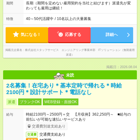
改革に全社をあげて取り組んでいます。
長期（期間を定めない雇用契約を当社と結びます）派遣先が変
期間
わっても雇用は継続！
40～50代活躍中
/
10名以上の大量募集
特徴
気になる！
応募する
詳細へ
掲載元企業名
株式会社スタッフサービス エンジニアリング事業本部 ITソリューション（無期雇用
派遣）
掲載日：2026.08.04
未読
2名募集！在宅あり＊基本定時で帰れる＊時給
2100円＊設計サポート＊電話なし
派遣
ブランクOK
WEB登録・面接OK
時給2100円～2500円＋交 【月収例】362,250円～ ■給与の
給与
前払いが可能な速払いサービスあり
交通費別途支給あり
交通費支給あり
交通費