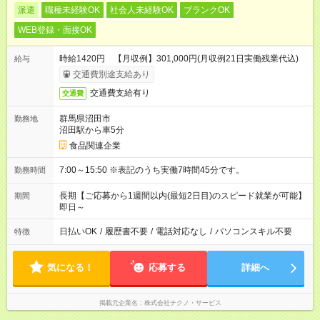
派遣
職種未経験OK
社会人未経験OK
ブランクOK
WEB登録・面接OK
時給1420円 【月収例】301,000円(月収例21日実働残業代込)
給与
交通費別途支給あり
交通費支給有り
交通費
群馬県沼田市
勤務地
沼田駅から車5分
食品関連企業
7:00～15:50 ※表記のうち実働7時間45分です。
勤務時間
長期【ご応募から1週間以内(最短2日目)のスピード就業が可能】
期間
即日～
日払いOK
/
履歴書不要
/
電話対応なし
/
パソコンスキル不要
特徴
気になる！
応募する
詳細へ
掲載元企業名
株式会社テクノ・サービス