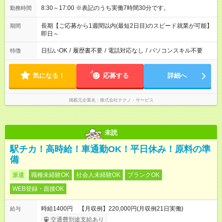
8:30～17:00 ※表記のうち実働7時間30分です。
勤務時間
長期【ご応募から1週間以内(最短2日目)のスピード就業が可能】
期間
即日～
日払いOK
/
履歴書不要
/
電話対応なし
/
パソコンスキル不要
特徴
気になる！
応募する
詳細へ
掲載元企業名
株式会社テクノ・サービス
未読
駅チカ！高時給！車通勤OK！平日休み！原料の準
備
派遣
職種未経験OK
社会人未経験OK
ブランクOK
WEB登録・面接OK
時給1400円 【月収例】220,000円(月収例21日実働)
給与
交通費別途支給あり