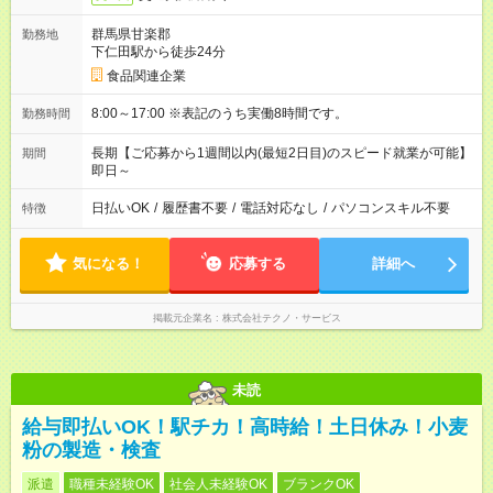
群馬県甘楽郡
勤務地
下仁田駅から徒歩24分
食品関連企業
8:00～17:00 ※表記のうち実働8時間です。
勤務時間
長期【ご応募から1週間以内(最短2日目)のスピード就業が可能】
期間
即日～
日払いOK
/
履歴書不要
/
電話対応なし
/
パソコンスキル不要
特徴
気になる！
応募する
詳細へ
掲載元企業名
株式会社テクノ・サービス
未読
給与即払いOK！駅チカ！高時給！土日休み！小麦
粉の製造・検査
派遣
職種未経験OK
社会人未経験OK
ブランクOK