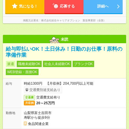
気になる！
応募する
詳細へ
掲載元企業名
株式会社綜合キャリアオプション 製造事業部（全国）
未読
給与即払いOK！土日休み！日勤のお仕事！原料の
準備作業
派遣
職種未経験OK
社会人未経験OK
ブランクOK
WEB登録・面接OK
時給1300円 【月収例】204,700円以上可能
給与
交通費別途支給あり
交通費支給有り
交通費
20～25万円
月収例
山梨県富士吉田市
勤務地
寿駅から徒歩9分
食品関連企業