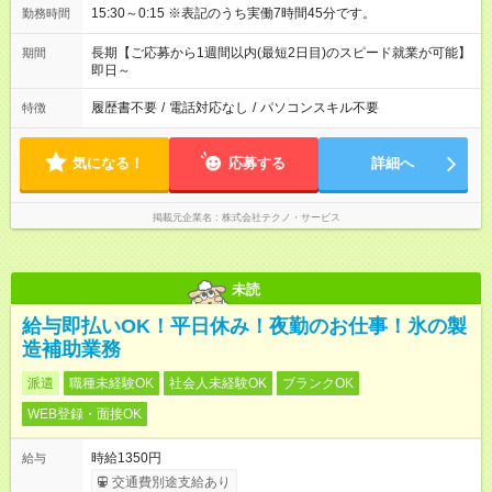
15:30～0:15 ※表記のうち実働7時間45分です。
勤務時間
長期【ご応募から1週間以内(最短2日目)のスピード就業が可能】
期間
即日～
履歴書不要
/
電話対応なし
/
パソコンスキル不要
特徴
気になる！
応募する
詳細へ
掲載元企業名
株式会社テクノ・サービス
未読
給与即払いOK！平日休み！夜勤のお仕事！氷の製
造補助業務
派遣
職種未経験OK
社会人未経験OK
ブランクOK
WEB登録・面接OK
時給1350円
給与
交通費別途支給あり