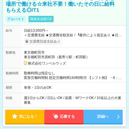
場所で働ける☆来社不要！働いたその日に給料
もらえる◎/T1
アルバイト
職種未経験OK
日給13,000円～
給与
＋交通費支給 ★交通費全額支給！ ┗案件により規定あり ★日払
いOK！（規定あり） ┗働いたその日に現金GET♪ お仕事後はコ
交通費別途支給あり
ンビニATMから 日払い分を引き落とせます！ 【試用期間】試
用期間なし
東京都町田市
勤務地
東京都町田市原町田（最寄り駅：町田駅）
株式会社ワンベルウッズ
勤務時間は指定なし
勤務時間
変形労働時間制 想定労働時間160時間/月 【シフト例】 ・8：00
～21：00
単発・1日のみOK
期間
週1日からOK / 日払いOK / 副業・WワークOK / 10名以上の大量
特徴
募集
気になる！
応募する
詳細へ