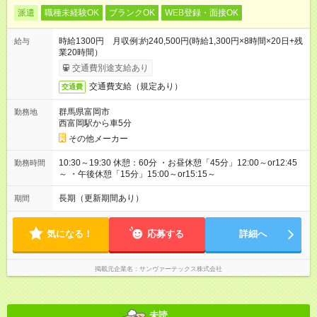
派遣
職種未経験OK
ブランクOK
WEB登録・面接OK
時給1300円 月収例:約240,500円(時給1,300円×8時間×20日+残
給与
業20時間）
交通費別途支給あり
交通費支給（規定あり）
交通費
群馬県富岡市
勤務地
西富岡駅から車5分
その他メーカー
10:30～19:30 休憩：60分 ・お昼休憩「45分」12:00～or12:45
勤務時間
～ ・午後休憩「15分」15:00～or15:15～
長期（更新期間あり）
期間
気になる！
応募する
詳細へ
掲載元企業名
サンヴァーテックス株式会社
未読