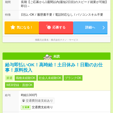
長期【ご応募から1週間以内(最短2日目)のスピード就業が可能】
期間
即日～
日払いOK
/
履歴書不要
/
電話対応なし
/
パソコンスキル不要
特徴
気になる！
応募する
詳細へ
掲載元企業名
株式会社テクノ・サービス
未読
給与即払いOK！高時給！土日休み！日勤のお仕
事！原料投入
派遣
職種未経験OK
社会人未経験OK
ブランクOK
WEB登録・面接OK
時給1300円
給与
交通費別途支給あり
交通費支給有り
交通費