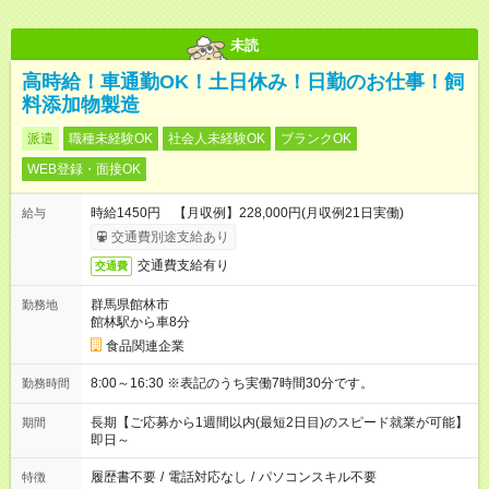
未読
高時給！車通勤OK！土日休み！日勤のお仕事！飼
料添加物製造
派遣
職種未経験OK
社会人未経験OK
ブランクOK
WEB登録・面接OK
時給1450円 【月収例】228,000円(月収例21日実働)
給与
交通費別途支給あり
交通費支給有り
交通費
群馬県館林市
勤務地
館林駅から車8分
食品関連企業
8:00～16:30 ※表記のうち実働7時間30分です。
勤務時間
長期【ご応募から1週間以内(最短2日目)のスピード就業が可能】
期間
即日～
履歴書不要
/
電話対応なし
/
パソコンスキル不要
特徴