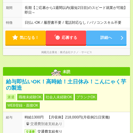
長期【ご応募から1週間以内(最短2日目)のスピード就業が可能】
期間
即日～
日払いOK
/
履歴書不要
/
電話対応なし
/
パソコンスキル不要
特徴
気になる！
応募する
詳細へ
掲載元企業名
株式会社テクノ・サービス
未読
給与即払いOK！高時給！土日休み！こんにゃく芋
の製造
派遣
職種未経験OK
社会人未経験OK
ブランクOK
WEB登録・面接OK
時給1300円 【月収例】218,000円(月収例21日実働)
給与
交通費別途支給あり
交通費支給有り
交通費