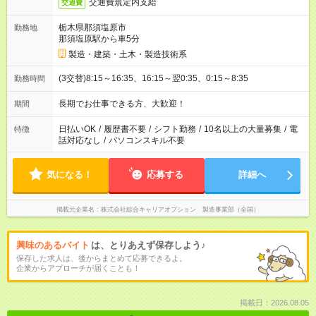
交通費規定内支給
交通費
栃木県那須塩原市
勤務地
那須塩原駅から車5分
製造・建築・土木・製造技術系
(3交替)8:15～16:35、16:15～翌0:35、0:15～8:35
勤務時間
長期でお仕事できる方、大歓迎！
期間
日払いOK
/
履歴書不要
/
シフト勤務
/
10名以上の大量募集
/
電
特徴
話対応なし
/
パソコンスキル不要
気になる！
応募する
詳細へ
掲載元企業名
株式会社綜合キャリアオプション 製造事業部（全国）
興味のあるバイト
は、とりあえず保存しよう♪
保存した求人は、後からまとめて応募できるよ。
企業からアプローチが届くことも！
掲載日：2026.08.05