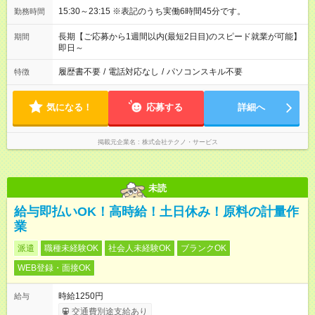
15:30～23:15 ※表記のうち実働6時間45分です。
勤務時間
長期【ご応募から1週間以内(最短2日目)のスピード就業が可能】
期間
即日～
履歴書不要
/
電話対応なし
/
パソコンスキル不要
特徴
気になる！
応募する
詳細へ
掲載元企業名
株式会社テクノ・サービス
未読
給与即払いOK！高時給！土日休み！原料の計量作
業
派遣
職種未経験OK
社会人未経験OK
ブランクOK
WEB登録・面接OK
時給1250円
給与
交通費別途支給あり