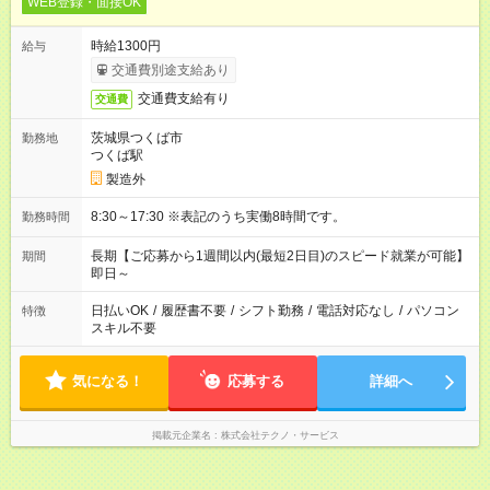
WEB登録・面接OK
時給1300円
給与
交通費別途支給あり
交通費支給有り
交通費
茨城県つくば市
勤務地
つくば駅
製造外
8:30～17:30 ※表記のうち実働8時間です。
勤務時間
長期【ご応募から1週間以内(最短2日目)のスピード就業が可能】
期間
即日～
日払いOK
/
履歴書不要
/
シフト勤務
/
電話対応なし
/
パソコン
特徴
スキル不要
気になる！
応募する
詳細へ
掲載元企業名
株式会社テクノ・サービス