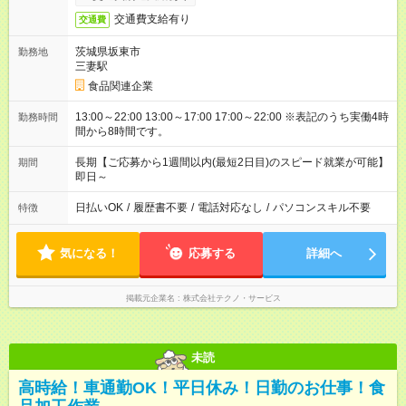
交通費支給有り
交通費
茨城県坂東市
勤務地
三妻駅
食品関連企業
13:00～22:00 13:00～17:00 17:00～22:00 ※表記のうち実働4時
勤務時間
間から8時間です。
長期【ご応募から1週間以内(最短2日目)のスピード就業が可能】
期間
即日～
日払いOK
/
履歴書不要
/
電話対応なし
/
パソコンスキル不要
特徴
気になる！
応募する
詳細へ
掲載元企業名
株式会社テクノ・サービス
未読
高時給！車通勤OK！平日休み！日勤のお仕事！食