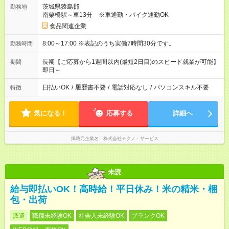
茨城県猿島郡
勤務地
南栗橋駅～車13分 ※車通勤・バイク通勤OK
食品関連企業
8:00～17:00 ※表記のうち実働7時間30分です。
勤務時間
長期【ご応募から1週間以内(最短2日目)のスピード就業が可能】
期間
即日～
日払いOK
/
履歴書不要
/
電話対応なし
/
パソコンスキル不要
特徴
気になる！
応募する
詳細へ
掲載元企業名
株式会社テクノ・サービス
未読
給与即払いOK！高時給！平日休み！米の精米・梱
包・出荷
派遣
職種未経験OK
社会人未経験OK
ブランクOK