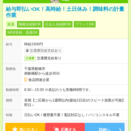
給与即払いOK！高時給！土日休み！調味料の計量
作業
派遣
職種未経験OK
社会人未経験OK
ブランクOK
WEB登録・面接OK
時給1500円
給与
交通費別途支給あり
交通費支給有り
交通費
千葉県船橋市
勤務地
南船橋駅から徒歩30分
食品関連企業
6:30～15:30 ※表記のうち実働8時間です。
勤務時間
長期【ご応募から1週間以内(最短2日目)のスピード就業が可能】
期間
即日～
日払いOK
/
履歴書不要
/
電話対応なし
/
パソコンスキル不要
特徴
気になる！
応募する
詳細へ