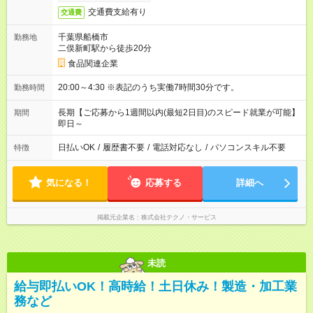
交通費支給有り
交通費
千葉県船橋市
勤務地
二俣新町駅から徒歩20分
食品関連企業
20:00～4:30 ※表記のうち実働7時間30分です。
勤務時間
長期【ご応募から1週間以内(最短2日目)のスピード就業が可能】
期間
即日～
日払いOK
/
履歴書不要
/
電話対応なし
/
パソコンスキル不要
特徴
気になる！
応募する
詳細へ
掲載元企業名
株式会社テクノ・サービス
未読
給与即払いOK！高時給！土日休み！製造・加工業
務など