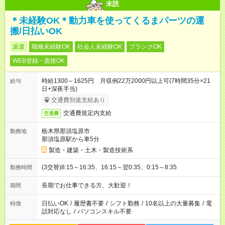
未読
＊未経験OK＊動力車を使ってくるまパーツの運
搬/日払いOK
派遣
職種未経験OK
社会人未経験OK
ブランクOK
WEB登録・面接OK
時給1300～1625円 月収例22万2000円以上可(7時間35分×21
給与
日+深夜手当)
交通費別途支給あり
交通費規定内支給
交通費
栃木県那須塩原市
勤務地
那須塩原駅から車5分
製造・建築・土木・製造技術系
(3交替)8:15～16:35、16:15～翌0:35、0:15～8:35
勤務時間
長期でお仕事できる方、大歓迎！
期間
日払いOK
/
履歴書不要
/
シフト勤務
/
10名以上の大量募集
/
電
特徴
話対応なし
/
パソコンスキル不要