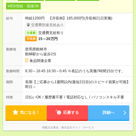
WEB登録・面接OK
時給1200円 【月収例】185,000円(月収例21日実働)
給与
交通費別途支給あり
交通費支給有り
交通費
15～20万円
月収例
群馬県館林市
勤務地
館林駅から徒歩2分
食品関連企業
8:30～16:45 16:30～0:45 ※表記のうち実働7時間15分です。
勤務時間
長期【ご応募から1週間以内(最短2日目)のスピード就業が可能】
期間
即日～
日払いOK
/
履歴書不要
/
電話対応なし
/
パソコンスキル不要
特徴
気になる！
応募する
詳細へ
掲載元企業名
株式会社テクノ・サービス