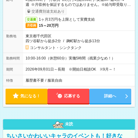
週 ※月収例を保証するものではありません。※給与即受取りサ
ービス利用可（利用条件有）
交通費別途支給あり
1ヶ月3万円を上限として実費支給
交通費
15～20万円
月収例
東京都千代田区
勤務地
四ツ谷駅から徒歩2分
/
麹町駅から徒歩13分
コンサルタント・シンクタンク
10:00-16:00（休憩60分）実働5時間（残業少なめ！）
勤務時間
2026年09月01日～長期 ※開始日相談OK ※9月～！
期間
履歴書不要
/
服装自由
特徴
気になる！
応募する
詳細へ
未読
ちいさいかわいいキャラのイベントも！好きな