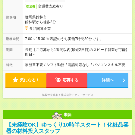
交通費支給有り
交通費
群馬県館林市
勤務地
館林駅から徒歩3分
食品関連企業
7:00～15:30 ※表記のうち実働7時間30分です。
勤務時間
長期【ご応募から1週間以内(最短2日目)のスピード就業が可能】
期間
即日～
履歴書不要
/
シフト勤務
/
電話対応なし
/
パソコンスキル不要
特徴
気になる！
応募する
詳細へ
掲載元企業名
株式会社テクノ・サービス
未読
【未経験OK】ゆっくり10時半スタート！化粧品容
器の材料投入スタッフ