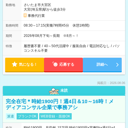
さいたま市大宮区
勤務地
大宮(埼玉県)駅から徒歩3分
事務代行業
08:30～17:15(実働7時間45分 休憩1時間)
勤務時間
2026年08月下旬～長期 ※8月～！
期間
履歴書不要
/
40～50代活躍中
/
服装自由
/
電話対応なし
/
パソ
特徴
コンスキル不要
気になる！
応募する
詳細へ
掲載日：2026.08.06
未読
完全在宅＊時給1900円！週4日＆10～16時！メ
ディアコンサル企業で事務アシ
派遣
ブランクOK
WEB登録・面接OK
時給1900円 月収例 15万円 時給1900円×実働5h×週4日×4
給与