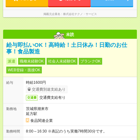
掲載元企業名
株式会社テクノ・サービス
未読
給与即払いOK！高時給！土日休み！日勤のお仕
事！食品製造
派遣
職種未経験OK
社会人未経験OK
ブランクOK
WEB登録・面接OK
時給1600円
給与
交通費別途支給あり
交通費支給有り
交通費
茨城県潮来市
勤務地
延方駅
食品関連企業
8:00～16:30 ※表記のうち実働7時間30分です。
勤務時間