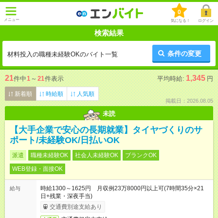
0
メニュー
気になる！
ログイン
検索結果
条件の変更
材料投入の職種未経験OKのバイト一覧
21
1,345
件中
1
～
21
件表示
平均時給:
円
新着順
時給順
人気順
掲載日：2026.08.05
未読
【大手企業で安心の長期就業】タイヤづくりのサ
ポート/未経験OK/日払いOK
派遣
職種未経験OK
社会人未経験OK
ブランクOK
WEB登録・面接OK
時給1300～1625円 月収例23万8000円以上可(7時間35分×21
給与
日+残業・深夜手当)
交通費別途支給あり