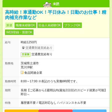
未読
高時給！車通勤OK！平日休み！日勤のお仕事！精
肉補充作業など
派遣
職種未経験OK
社会人未経験OK
ブランクOK
WEB登録・面接OK
時給1250円
給与
交通費別途支給あり
交通費支給有り
交通費
茨城県土浦市
勤務地
荒川沖駅
食品関連企業
8:00～17:00 ※表記のうち実働8時間です。
勤務時間
長期【ご応募から1週間以内(最短2日目)のスピード就業が可能】
期間
即日～
履歴書不要
/
電話対応なし
/
パソコンスキル不要
特徴