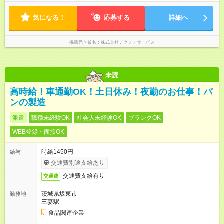
気になる！
応募する
詳細へ
掲載元企業名
株式会社テクノ・サービス
未読
高時給！車通勤OK！土日休み！夜勤のお仕事！パ
ンの製造
派遣
職種未経験OK
社会人未経験OK
ブランクOK
WEB登録・面接OK
時給1450円
給与
交通費別途支給あり
交通費支給有り
交通費
茨城県坂東市
勤務地
三妻駅
食品関連企業