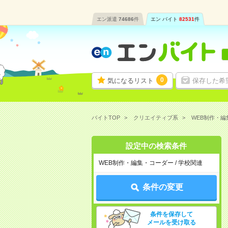
エン派遣
74686
件
エン バイト
82531
件
0
気になるリスト
保存した希
バイトTOP
クリエイティブ系
WEB制作・
設定中の検索条件
WEB制作・編集・コーダー / 学校関連
条件の変更
条件を保存して
メールを受け取る