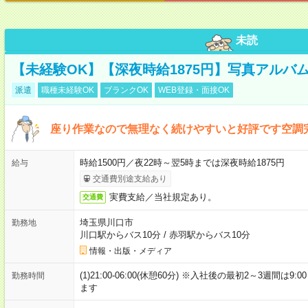
未読
【未経験OK】【深夜時給1875円】写真アルバ
派遣
職種未経験OK
ブランクOK
WEB登録・面接OK
座り作業なので無理なく続けやすいと好評です空調
時給1500円／夜22時～翌5時までは深夜時給1875円
給与
交通費別途支給あり
実費支給／当社規定あり。
交通費
埼玉県川口市
勤務地
川口駅からバス10分
/
赤羽駅からバス10分
情報・出版・メディア
(1)21:00-06:00(休憩60分) ※入社後の最初2～3週間は
勤務時間
ます