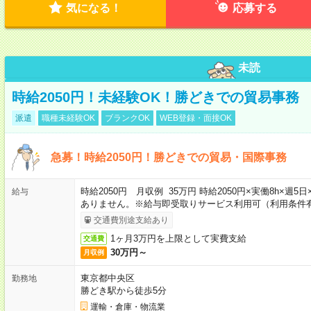
気になる！
応募する
未読
時給2050円！未経験OK！勝どきでの貿易事務
派遣
職種未経験OK
ブランクOK
WEB登録・面接OK
急募！時給2050円！勝どきでの貿易・国際事務
時給2050円 月収例 35万円 時給2050円×実働8h×週
給与
ありません。※給与即受取りサービス利用可（利用条件
交通費別途支給あり
1ヶ月3万円を上限として実費支給
交通費
30万円～
月収例
東京都中央区
勤務地
勝どき駅から徒歩5分
運輸・倉庫・物流業