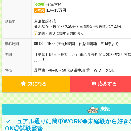
全額支給
交通費
10～15万円
月収例
東京都調布市
勤務地
仙川駅から民間バス20分
/
三鷹駅から民間バス20分
消防・防災に関する財団法人
09:00～15:00(実働5時間 休憩1時間) #15時まで
勤務時間
【急募】即日～長期 お仕事の最長期間は2027年3月末
期間
月～！
履歴書不要
/
40～50代活躍中
/
副業・WワークOK
特徴
気になる！
応募する
未読
マニュアル通りに簡単WORK◆未経験から好き
OK◎試験監督