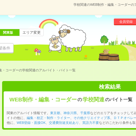
学校関連のWEB制作・編集・コーダーの
会員登録
エリア変更
関東版
望条件
編集・コーダーの学校関連のアルバイト・バイト一覧
検索結果
WEB制作・編集・コーダー
学校関連
の
のバイト一覧
関東のアルバイト情報です。
東京都
、
神奈川県
、
千葉県
などのエリアをチェックしてみ
イトの他に、
編集・校正・制作・ライター
、
その他クリエイティブ系
、
ＤＴＰオペレ
他に、
WEB登録・面接OK
、
交通費別途支給あり
、
英語力不要
などのこだわり条件も取