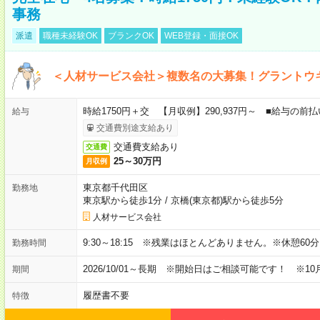
事務
派遣
職種未経験OK
ブランクOK
WEB登録・面接OK
＜人材サービス会社＞複数名の大募集！グラントウ
時給1750円＋交 【月収例】290,937円～ ■給与の
給与
交通費別途支給あり
交通費支給あり
交通費
25～30万円
月収例
東京都千代田区
勤務地
東京駅から徒歩1分
/
京橋(東京都)駅から徒歩5分
人材サービス会社
9:30～18:15 ※残業はほとんどありません。※休憩60
勤務時間
2026/10/01～長期 ※開始日はご相談可能です！ ※10
期間
履歴書不要
特徴