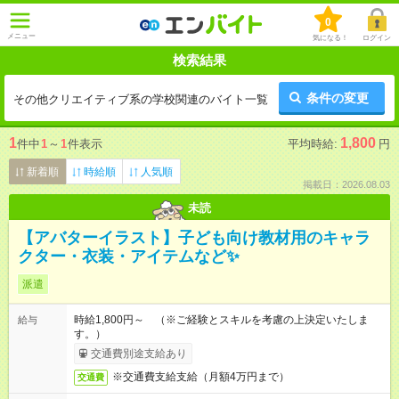
0
メニュー
気になる！
ログイン
検索結果
条件の変更
その他クリエイティブ系の学校関連のバイト一覧
1
1,800
件中
1
～
1
件表示
平均時給:
円
新着順
時給順
人気順
掲載日：2026.08.03
未読
【アバターイラスト】子ども向け教材用のキャラ
クター・衣装・アイテムなど✨
派遣
時給1,800円～ （※ご経験とスキルを考慮の上決定いたしま
給与
す。）
交通費別途支給あり
※交通費支給支給（月額4万円まで）
交通費