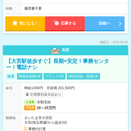
履歴書不要
特徴
気になる！
応募する
詳細へ
掲載日：2026.08.06
未読
【大宮駅徒歩すぐ】長期×安定！事務センタ
ー！電話ナシ
派遣
職種未経験OK
ブランクOK
WEB登録・面接OK
時給1300円 月収例 201,500円
給与
交通費別途支給あり
全額支給
交通費
20～25万円
月収例
さいたま市大宮区
勤務地
大宮(埼玉県)駅から徒歩3分
事務代行業