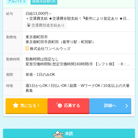
アルバイト
職種未経験OK
日給13,000円～
給与
＋交通費支給 ★交通費全額支給！ ┗案件により規定あり ★日払
いOK！（規定あり） ┗働いたその日に現金GET♪ お仕事後はコ
交通費別途支給あり
ンビニATMから 日払い分を引き落とせます！ 【試用期間】試
用期間なし
東京都町田市
勤務地
東京都町田市原町田（最寄り駅：町田駅）
株式会社ワンベルウッズ
勤務時間は指定なし
勤務時間
変形労働時間制 想定労働時間160時間/月 【シフト例】 ・8：00
～21：00
単発・1日のみOK
期間
週1日からOK / 日払いOK / 副業・WワークOK / 10名以上の大量
特徴
募集
気になる！
応募する
詳細へ
未読