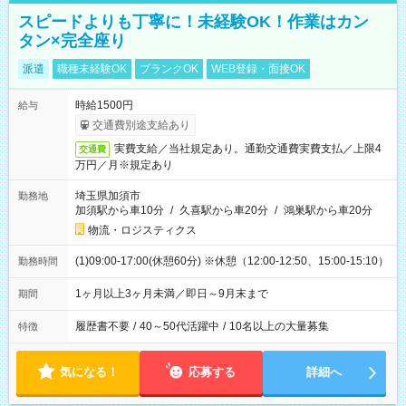
スピードよりも丁寧に！未経験OK！作業はカン
タン×完全座り
派遣
職種未経験OK
ブランクOK
WEB登録・面接OK
時給1500円
給与
交通費別途支給あり
実費支給／当社規定あり。通勤交通費実費支払／上限4
交通費
万円／月※規定あり
埼玉県加須市
勤務地
加須駅から車10分
/
久喜駅から車20分
/
鴻巣駅から車20分
物流・ロジスティクス
(1)09:00-17:00(休憩60分) ※休憩（12:00-12:50、15:00-15:10）
勤務時間
1ヶ月以上3ヶ月未満／即日～9月末まで
期間
履歴書不要
/
40～50代活躍中
/
10名以上の大量募集
特徴
気になる！
応募する
詳細へ