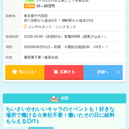
1ヶ月3万円を上限として実費支給
交通費
15～20万円
月収例
東京都千代田区
勤務地
四ツ谷駅から徒歩2分
/
麹町駅から徒歩13分
コンサルタント・シンクタンク
10:00-16:00（休憩60分）実働5時間（残業少なめ！）
勤務時間
2026年09月01日～長期 ※開始日相談OK ※9月～！
期間
履歴書不要
/
服装自由
特徴
気になる！
応募する
詳細へ
未読
ちいさいかわいいキャラのイベントも！好きな
場所で働ける☆来社不要！働いたその日に給料
もらえる◎/T1