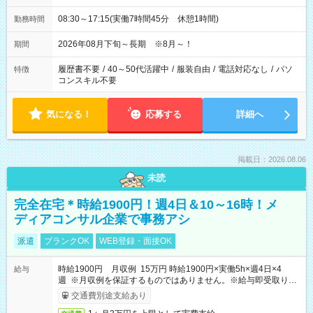
08:30～17:15(実働7時間45分 休憩1時間)
勤務時間
2026年08月下旬～長期 ※8月～！
期間
履歴書不要
/
40～50代活躍中
/
服装自由
/
電話対応なし
/
パソ
特徴
コンスキル不要
気になる！
応募する
詳細へ
掲載日：2026.08.06
未読
完全在宅＊時給1900円！週4日＆10～16時！メ
ディアコンサル企業で事務アシ
派遣
ブランクOK
WEB登録・面接OK
時給1900円 月収例 15万円 時給1900円×実働5h×週4日×4
給与
週 ※月収例を保証するものではありません。※給与即受取りサ
ービス利用可（利用条件有）
交通費別途支給あり