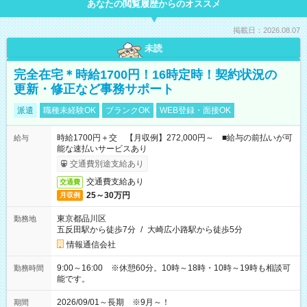
あなたの閲覧履歴からのオススメ
掲載日：2026.08.07
未読
完全在宅＊時給1700円！16時定時！契約状況の
更新・修正など事務サポート
派遣
職種未経験OK
ブランクOK
WEB登録・面接OK
時給1700円＋交 【月収例】272,000円～ ■給与の前払いが可
給与
能な速払いサービスあり
交通費別途支給あり
交通費支給あり
交通費
25～30万円
月収例
東京都品川区
勤務地
五反田駅から徒歩7分
/
大崎広小路駅から徒歩5分
情報通信会社
9:00～16:00 ※休憩60分。10時～18時・10時～19時も相談可
勤務時間
能です。
2026/09/01～長期 ※9月～！
期間