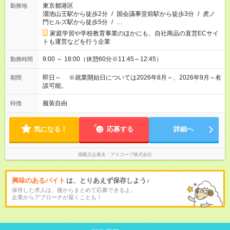
東京都港区
勤務地
溜池山王駅から徒歩2分
/
国会議事堂前駅から徒歩3分
/
虎ノ
門ヒルズ駅から徒歩5分
/
…
家庭学習や学校教育事業のほかにも、自社商品の直営ECサイ
トも運営などを行う企業
9:00 ～ 18:00（休憩60分※11:45～12:45）
勤務時間
即日～ ※就業開始日については2026年8月～、2026年9月～相
期間
談可能。
服装自由
特徴
気になる！
応募する
詳細へ
掲載元企業名
アスコープ株式会社
興味のあるバイト
は、とりあえず保存しよう♪
保存した求人は、後からまとめて応募できるよ。
企業からアプローチが届くことも！