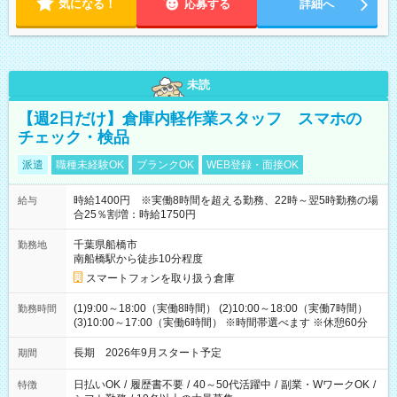
気になる！
応募する
詳細へ
未読
【週2日だけ】倉庫内軽作業スタッフ スマホの
チェック・検品
派遣
職種未経験OK
ブランクOK
WEB登録・面接OK
時給1400円 ※実働8時間を超える勤務、22時～翌5時勤務の場
給与
合25％割増：時給1750円
千葉県船橋市
勤務地
南船橋駅から徒歩10分程度
スマートフォンを取り扱う倉庫
(1)9:00～18:00（実働8時間） (2)10:00～18:00（実働7時間）
勤務時間
(3)10:00～17:00（実働6時間） ※時間帯選べます ※休憩60分
長期 2026年9月スタート予定
期間
日払いOK
/
履歴書不要
/
40～50代活躍中
/
副業・WワークOK
/
特徴