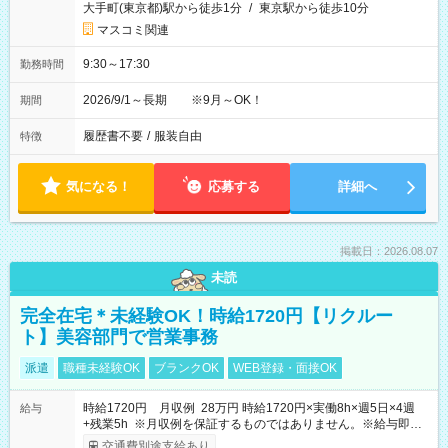
大手町(東京都)駅から徒歩1分
/
東京駅から徒歩10分
マスコミ関連
9:30～17:30
勤務時間
2026/9/1～長期 ※9月～OK！
期間
履歴書不要
/
服装自由
特徴
気になる！
応募する
詳細へ
掲載日：2026.08.07
未読
完全在宅＊未経験OK！時給1720円【リクルー
ト】美容部門で営業事務
派遣
職種未経験OK
ブランクOK
WEB登録・面接OK
時給1720円 月収例 28万円 時給1720円×実働8h×週5日×4週
給与
+残業5h ※月収例を保証するものではありません。※給与即受
取りサービス利用可（利用条件有）
交通費別途支給あり