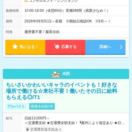
コンサルタント・シンクタンク
10:00-16:00（休憩60分）実働5時間（残業少なめ！）
勤務時間
2026年09月01日～長期 ※開始日相談OK ※9月～！
期間
履歴書不要
/
服装自由
特徴
気になる！
応募する
詳細へ
未読
ちいさいかわいいキャラのイベントも！好きな
場所で働ける☆来社不要！働いたその日に給料
もらえる◎/T1
アルバイト
職種未経験OK
日給13,000円～
給与
＋交通費支給 ★交通費全額支給！ ┗案件により規定あり ★日払
いOK！（規定あり） ┗働いたその日に現金GET♪ お仕事後はコ
交通費別途支給あり