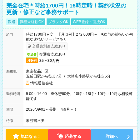
完全在宅＊時給1700円！16時定時！契約状況の
更新・修正など事務サポート
派遣
職種未経験OK
ブランクOK
WEB登録・面接OK
時給1700円＋交 【月収例】272,000円～ ■給与の前払いが可
給与
能な速払いサービスあり
交通費別途支給あり
交通費支給あり
交通費
25～30万円
月収例
東京都品川区
勤務地
五反田駅から徒歩7分
/
大崎広小路駅から徒歩5分
情報通信会社
9:00～16:00 ※休憩60分。10時～18時・10時～19時も相談可
勤務時間
能です。
2026/09/01～長期 ※9月～！
期間
履歴書不要
特徴
気になる！
応募する
詳細へ