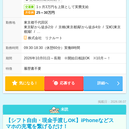
1ヶ月3万円を上限として実費支給
交通費
25～30万円
月収例
東京都千代田区
勤務地
東京駅から徒歩2分
/
京橋(東京都)駅から徒歩4分
/
宝町(東京
都)駅
/
…
株式会社 リクルート
09:30-18:30（休憩60分）実働8時間
勤務時間
2026年10月01日～長期 ※開始日相談OK ※10月～！
期間
履歴書不要
特徴
気になる！
応募する
詳細へ
掲載日：2026.08.07
未読
【シフト自由・現金手渡しOK】iPhoneなどス
マホの充電を繋げるだけ！