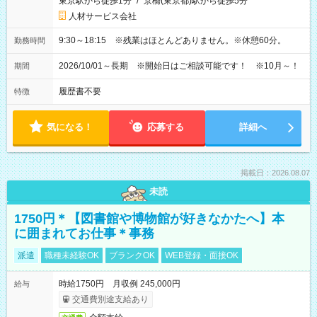
東京駅から徒歩1分
/
京橋(東京都)駅から徒歩5分
人材サービス会社
9:30～18:15 ※残業はほとんどありません。※休憩60分。
勤務時間
2026/10/01～長期 ※開始日はご相談可能です！ ※10月～！
期間
履歴書不要
特徴
気になる！
応募する
詳細へ
掲載日：2026.08.07
未読
1750円＊【図書館や博物館が好きなかたへ】本
に囲まれてお仕事＊事務
派遣
職種未経験OK
ブランクOK
WEB登録・面接OK
時給1750円 月収例 245,000円
給与
交通費別途支給あり