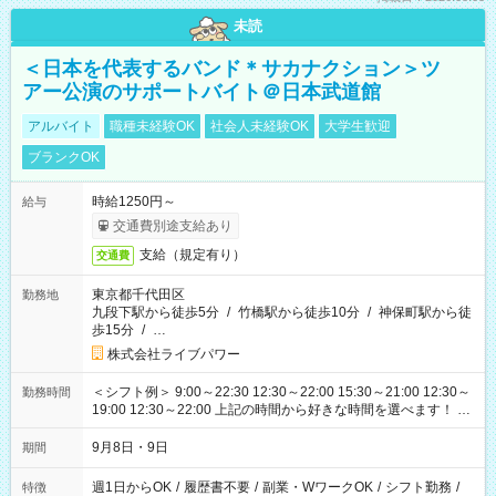
未読
＜日本を代表するバンド＊サカナクション＞ツ
アー公演のサポートバイト＠日本武道館
アルバイト
職種未経験OK
社会人未経験OK
大学生歓迎
ブランクOK
時給1250円～
給与
交通費別途支給あり
支給（規定有り）
交通費
東京都千代田区
勤務地
九段下駅から徒歩5分
/
竹橋駅から徒歩10分
/
神保町駅から徒
歩15分
/
…
株式会社ライブパワー
＜シフト例＞ 9:00～22:30 12:30～22:00 15:30～21:00 12:30～
勤務時間
19:00 12:30～22:00 上記の時間から好きな時間を選べます！ ※
時間は変更となる可能性があります
9月8日・9日
期間
週1日からOK
/
履歴書不要
/
副業・WワークOK
/
シフト勤務
/
特徴