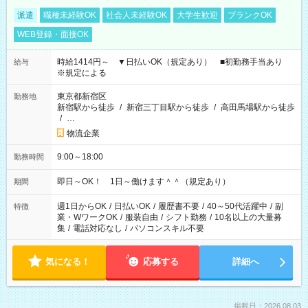
派遣
職種未経験OK
社会人未経験OK
大学生歓迎
ブランクOK
WEB登録・面接OK
時給1414円～ ▼日払いOK（規定あり） ■初勤務手当あり
給与
※規定による
東京都新宿区
勤務地
新宿駅から徒歩
/
新宿三丁目駅から徒歩
/
高田馬場駅から徒歩
/
…
物流企業
9:00～18:00
勤務時間
即日～OK！ 1日～働けます＾＾（規定あり）
期間
週1日からOK
/
日払いOK
/
履歴書不要
/
40～50代活躍中
/
副
特徴
業・WワークOK
/
服装自由
/
シフト勤務
/
10名以上の大量募
集
/
電話対応なし
/
パソコンスキル不要
気になる！
応募する
詳細へ
掲載日：2026.08.03