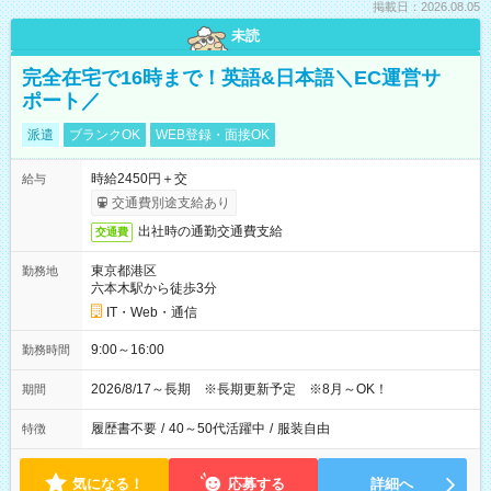
掲載日：2026.08.05
未読
完全在宅で16時まで！英語&日本語＼EC運営サ
ポート／
派遣
ブランクOK
WEB登録・面接OK
時給2450円＋交
給与
交通費別途支給あり
出社時の通勤交通費支給
交通費
東京都港区
勤務地
六本木駅から徒歩3分
IT・Web・通信
9:00～16:00
勤務時間
2026/8/17～長期 ※長期更新予定 ※8月～OK！
期間
履歴書不要
/
40～50代活躍中
/
服装自由
特徴
気になる！
応募する
詳細へ