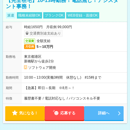
【完全在宅】10-13時勤務！電話無し！アシスタ
ント事務！
派遣
職種未経験OK
ブランクOK
WEB登録・面接OK
時給1650円 月収例 99,000円
給与
交通費別途支給あり
全額支給
交通費
5～10万円
月収例
東京都港区
勤務地
新橋駅から徒歩2分
ソフトウェア開発
10:00～13:00(実働3時間 休憩なし) #15時まで
勤務時間
【急募】即日～長期 ※8月～！
期間
履歴書不要
/
電話対応なし
/
パソコンスキル不要
特徴
気になる！
応募する
詳細へ