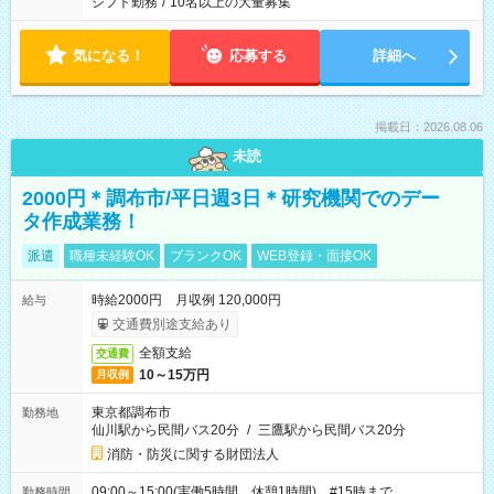
シフト勤務
/
10名以上の大量募集
気になる！
応募する
詳細へ
掲載日：2026.08.06
未読
2000円＊調布市/平日週3日＊研究機関でのデー
タ作成業務！
派遣
職種未経験OK
ブランクOK
WEB登録・面接OK
時給2000円 月収例 120,000円
給与
交通費別途支給あり
全額支給
交通費
10～15万円
月収例
東京都調布市
勤務地
仙川駅から民間バス20分
/
三鷹駅から民間バス20分
消防・防災に関する財団法人
09:00～15:00(実働5時間 休憩1時間) #15時まで
勤務時間