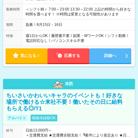
＜シフト例＞ 7:00～23:00 13:30～22:00 上記の時間から好きな
勤務時間
時間を選べます！ ※時間は変更となる可能性があります
急募！8月15日・16日
期間
週1日からOK
/
履歴書不要
/
副業・WワークOK
/
シフト勤務
/
特徴
電話対応なし
/
パソコンスキル不要
気になる！
応募する
詳細へ
未読
ちいさいかわいいキャラのイベントも！好きな
場所で働ける☆来社不要！働いたその日に給料
もらえる◎/T1
アルバイト
職種未経験OK
日給13,000円～
給与
＋交通費支給 ★交通費全額支給！ ┗案件により規定あり ★日払