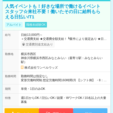
人気イベントも！好きな場所で働けるイベント
スタッフ☆来社不要！働いたその日に給料もら
える日払い/T1
アルバイト
職種未経験OK
日給13,000円～
給与
＋交通費支給 ★交通費全額支給！ ┗案件により規定あり ★日払
いOK！（規定あり） ┗働いたその日に現金GET♪ お仕事後はコ
交通費別途支給あり
ンビニATMから 日払い分を引き落とせます！ 【試用期間】試
用期間なし
横浜市西区
勤務地
神奈川県横浜市西区みなとみらい（最寄り駅：みなとみらい
駅）
株式会社ワンベルウッズ
勤務時間は指定なし
勤務時間
変形労働時間制 想定労働時間160時間/月 【シフト例】 ・8：00
～21：00
単発・1日のみOK
期間
週1日からOK / 日払いOK / 副業・WワークOK / 10名以上の大量
特徴
募集