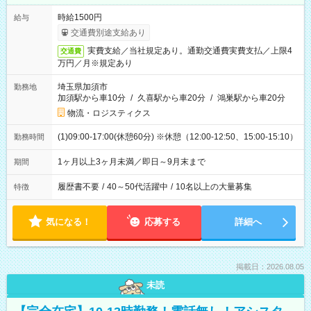
時給1500円
給与
交通費別途支給あり
実費支給／当社規定あり。通勤交通費実費支払／上限4
交通費
万円／月※規定あり
埼玉県加須市
勤務地
加須駅から車10分
/
久喜駅から車20分
/
鴻巣駅から車20分
物流・ロジスティクス
(1)09:00-17:00(休憩60分) ※休憩（12:00-12:50、15:00-15:10）
勤務時間
1ヶ月以上3ヶ月未満／即日～9月末まで
期間
履歴書不要
/
40～50代活躍中
/
10名以上の大量募集
特徴
気になる！
応募する
詳細へ
掲載日：2026.08.05
未読