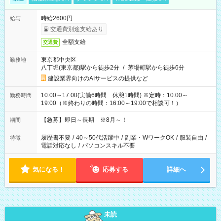
時給2600円
給与
交通費別途支給あり
全額支給
交通費
東京都中央区
勤務地
八丁堀(東京都)駅から徒歩2分
/
茅場町駅から徒歩6分
建設業界向けのAIサービスの提供など
10:00～17:00(実働6時間 休憩1時間) ※定時：10:00～
勤務時間
19:00（※終わりの時間：16:00～19:00で相談可！）
【急募】即日～長期 ※8月～！
期間
履歴書不要
/
40～50代活躍中
/
副業・WワークOK
/
服装自由
/
特徴
電話対応なし
/
パソコンスキル不要
気になる！
応募する
詳細へ
未読