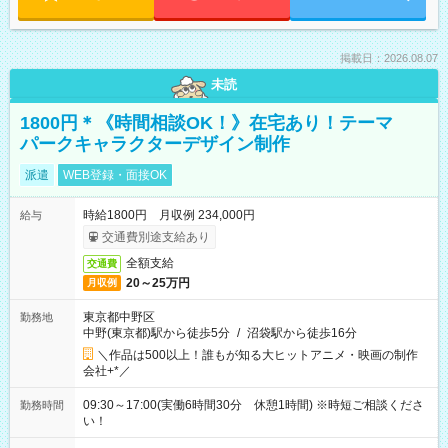
掲載日：2026.08.07
未読
1800円＊《時間相談OK！》在宅あり！テーマ
パークキャラクターデザイン制作
派遣
WEB登録・面接OK
時給1800円 月収例 234,000円
給与
交通費別途支給あり
全額支給
交通費
20～25万円
月収例
東京都中野区
勤務地
中野(東京都)駅から徒歩5分
/
沼袋駅から徒歩16分
＼作品は500以上！誰もが知る大ヒットアニメ・映画の制作
会社+*／
09:30～17:00(実働6時間30分 休憩1時間) ※時短ご相談くださ
勤務時間
い！