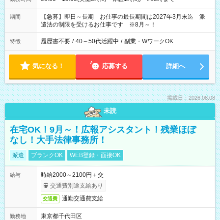
【急募】即日～長期 お仕事の最長期間は2027年3月末迄 派
期間
遣法の制限を受けるお仕事です ※8月～！
履歴書不要
/
40～50代活躍中
/
副業・WワークOK
特徴
気になる！
応募する
詳細へ
掲載日：2026.08.08
未読
在宅OK！9月～！広報アシスタント！残業ほぼ
なし！大手法律事務所！
派遣
ブランクOK
WEB登録・面接OK
時給2000～2100円＋交
給与
交通費別途支給あり
通勤交通費支給
交通費
東京都千代田区
勤務地