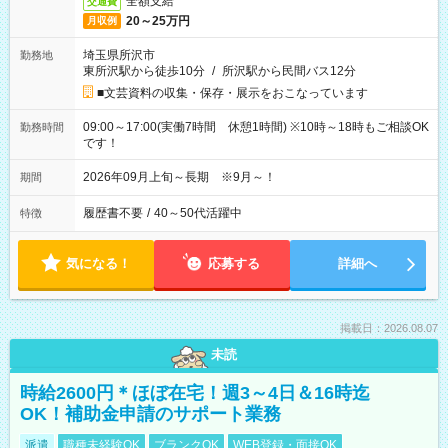
全額支給
交通費
20～25万円
月収例
埼玉県所沢市
勤務地
東所沢駅から徒歩10分
/
所沢駅から民間バス12分
■文芸資料の収集・保存・展示をおこなっています
09:00～17:00(実働7時間 休憩1時間) ※10時～18時もご相談OK
勤務時間
です！
2026年09月上旬～長期 ※9月～！
期間
履歴書不要
/
40～50代活躍中
特徴
気になる！
応募する
詳細へ
掲載日：2026.08.07
未読
時給2600円＊ほぼ在宅！週3～4日＆16時迄
OK！補助金申請のサポート業務
派遣
職種未経験OK
ブランクOK
WEB登録・面接OK