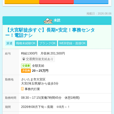
掲載日：2026.08.06
未読
【大宮駅徒歩すぐ】長期×安定！事務センタ
ー！電話ナシ
派遣
職種未経験OK
ブランクOK
WEB登録・面接OK
時給1300円 月収例 201,500円
給与
交通費別途支給あり
全額支給
交通費
20～25万円
月収例
さいたま市大宮区
勤務地
大宮(埼玉県)駅から徒歩3分
事務代行業
08:30～17:15(実働7時間45分 休憩1時間)
勤務時間
2026年08月下旬～長期 ※8月～！
期間