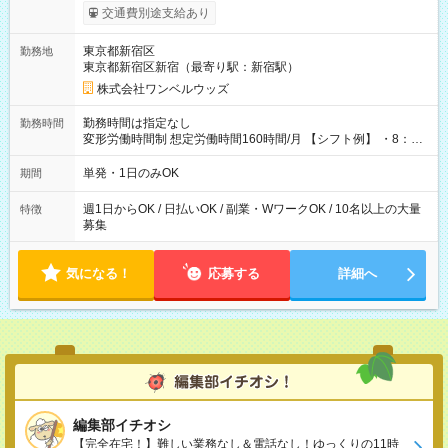
いOK！（規定あり） ┗働いたその日に現金GET♪ お仕事後はコ
交通費別途支給あり
ンビニATMから 日払い分を引き落とせます！ 【試用期間】試
用期間なし
東京都新宿区
勤務地
東京都新宿区新宿（最寄り駅：新宿駅）
株式会社ワンベルウッズ
勤務時間は指定なし
勤務時間
変形労働時間制 想定労働時間160時間/月 【シフト例】 ・8：00
～21：00
単発・1日のみOK
期間
週1日からOK / 日払いOK / 副業・WワークOK / 10名以上の大量
特徴
募集
気になる！
応募する
詳細へ
編集部イチオシ
【完全在宅！】難しい業務なし＆電話なし！ゆっくりの11時