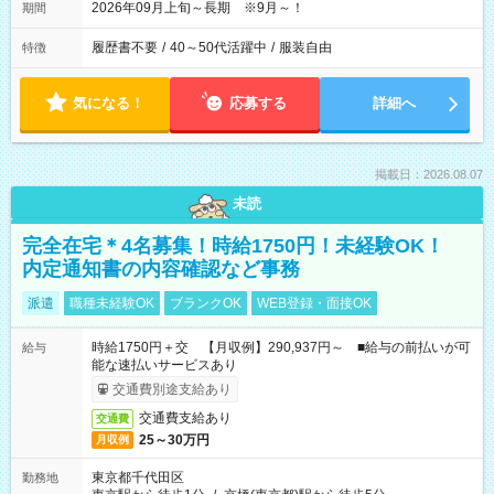
2026年09月上旬～長期 ※9月～！
期間
履歴書不要
/
40～50代活躍中
/
服装自由
特徴
気になる！
応募する
詳細へ
掲載日：2026.08.07
未読
完全在宅＊4名募集！時給1750円！未経験OK！
内定通知書の内容確認など事務
派遣
職種未経験OK
ブランクOK
WEB登録・面接OK
時給1750円＋交 【月収例】290,937円～ ■給与の前払いが可
給与
能な速払いサービスあり
交通費別途支給あり
交通費支給あり
交通費
25～30万円
月収例
東京都千代田区
勤務地