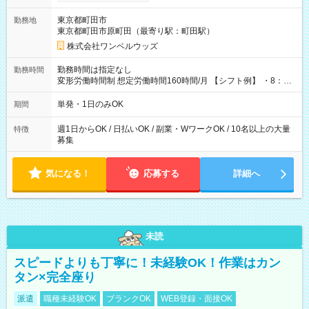
ンビニATMから 日払い分を引き落とせます！ 【試用期間】試
用期間なし
東京都町田市
勤務地
東京都町田市原町田（最寄り駅：町田駅）
株式会社ワンベルウッズ
勤務時間は指定なし
勤務時間
変形労働時間制 想定労働時間160時間/月 【シフト例】 ・8：00
～21：00
単発・1日のみOK
期間
週1日からOK / 日払いOK / 副業・WワークOK / 10名以上の大量
特徴
募集
気になる！
応募する
詳細へ
未読
スピードよりも丁寧に！未経験OK！作業はカン
タン×完全座り
派遣
職種未経験OK
ブランクOK
WEB登録・面接OK