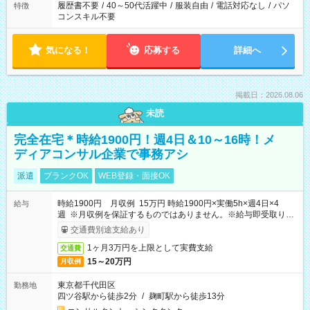
履歴書不要
/
40～50代活躍中
/
服装自由
/
電話対応なし
/
パソ
特徴
コンスキル不要
気になる！
応募する
詳細へ
掲載日：2026.08.06
未読
完全在宅＊時給1900円！週4日＆10～16時！メ
ディアコンサル企業で事務アシ
派遣
ブランクOK
WEB登録・面接OK
時給1900円 月収例 15万円 時給1900円×実働5h×週4日×4
給与
週 ※月収例を保証するものではありません。※給与即受取りサ
ービス利用可（利用条件有）
交通費別途支給あり
1ヶ月3万円を上限として実費支給
交通費
15～20万円
月収例
東京都千代田区
勤務地
四ツ谷駅から徒歩2分
/
麹町駅から徒歩13分