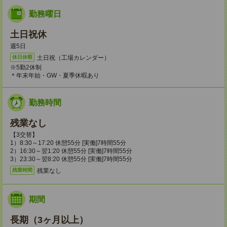
勤務曜日
土日祝休
週5日
土日祝（工場カレンダー）
休日休暇
※5勤2休制
＊年末年始・GW・夏季休暇あり
勤務時間
残業なし
【3交替】
1）8:30～17:20 休憩55分 [実働]7時間55分
2）16:30～翌1:20 休憩55分 [実働]7時間55分
3）23:30～翌8:20 休憩55分 [実働]7時間55分
残業なし
残業時間
期間
長期（3ヶ月以上）