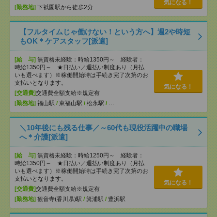
気になる！
[勤務地]
下祇園駅から徒歩2分
【フルタイムじゃ働けない！という方へ】週2や時短
もOK＊ケアスタッフ[派遣]
[給 与]
無資格未経験：時給1350円～ 経験者：
時給1350円～ ★日払い／週払い制度あり（月払
いも選べます）※稼働開始時は手続き完了次第のお
支払いとなります。
気になる！
[交通費]
交通費全額支給※規定有
[勤務地]
福山駅
/
東福山駅
/
松永駅
/
…
＼10年後にも残る仕事／～60代も現役活躍中の職場
へ＊介護[派遣]
[給 与]
無資格未経験：時給1250円～ 経験者：
時給1350円～ ★日払い／週払い制度あり（月払
いも選べます）※稼働開始時は手続き完了次第のお
支払いとなります。
気になる！
[交通費]
交通費全額支給※規定有
[勤務地]
観音寺(香川県)駅
/
箕浦駅
/
豊浜駅