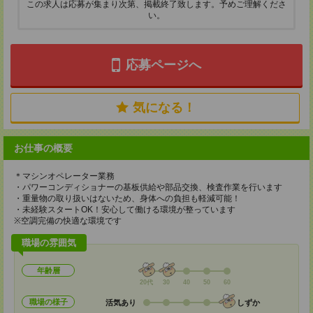
この求人は応募が集まり次第、掲載終了致します。予めご理解くださ
い。
応募ページへ
気になる！
お仕事の概要
＊マシンオペレーター業務
・パワーコンディショナーの基板供給や部品交換、検査作業を行います
・重量物の取り扱いはないため、身体への負担も軽減可能！
・未経験スタートOK！安心して働ける環境が整っています
※空調完備の快適な環境です
職場の雰囲気
年齢層
20代
30
40
50
60
職場の様子
活気あり
しずか