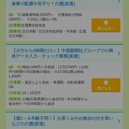
食事の配膳や見守り＊介護[派遣]
[給 与]
経験者時給1550円～ 介護福祉士時給
1600円～ ※日払い/週払いOK
[交通費]
交通費全額支給
気になる！
[勤務地]
廿日市駅
/
廿日市市役所前・平良駅
/
広電
廿日市駅
/
…
【夕方から5時間だけ♬】中国新聞社グループでの簡
単データ入力・チェック業務[派遣]
[給 与]
時給1160円☆月収例：11万5700円（1160
円×5時間×19日勤務の場合） ※22:00以降は時給
1,450円
[交通費]
・規定により支給 ・車通勤・自転車通勤
OK
気になる！
[月収例]
10～15万円
[勤務地]
土橋(広島県)駅から徒歩5分
/
本川町駅から
徒歩8分
/
十日市町駅から徒歩
【週2～＆年齢不問！】お茶くみやお散歩の付き添い
などの介護[派遣]