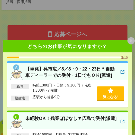
担当：採用担当
応募ページへ
×
どちらのお仕事が気になりますか？
気になる！
1
/10
【単発】呉市広／8／8・9・22・23日＊自動
車ディーラーでの受付・1日でもＯＫ[派遣]
シェア
ツイート
ブックマーク
時給1300円 ・日額：9,100円（時給
給与
1,300円×7時間）
広駅から徒歩9分
気になる!
勤務地
あなたの閲覧履歴からの
おすすめ
未経験OK！残業ほぼなし▼広島で受付[派遣]
【単発】呉市広／8／8・9・22・23日＊自動車ディー
時給1500円 月収例 21万円 時給