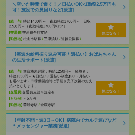
＼空いた時間で働く！／日払いOK×1勤務2.5万円も
可！施設での見回りなど[派遣]
[給 与]
時給1400円～ 夜勤時給1700円～ 日収
2.5万円～（夜勤時給1700円×15h）
[交通費]
交通費全額支給
気になる！
[勤務地]
松山市駅駅
/
三津浜駅
/
道後公園駅
/
…
【毎週お給料振り込み可能＊週払い】おばあちゃん
の生活サポート[派遣]
[給 与]
無資格未経験：時給1250円～ 経験者：
時給1350円～★日払い／週払い制度あり（月払い
も選べます）※稼働開始時は手続き完了次第のお支
払いとなります。
気になる！
[交通費]
交通費支給※規定有
[月収例]
～5万円
[勤務地]
善通寺駅
/
金蔵寺駅
【年齢不問＊週3日～OK】病院内でカルテ運びなど
＊メッセンジャー業務[派遣]