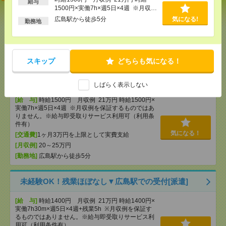
給与
ラーでの受付・1日でもＯＫ[派遣]
1500円×実働7h×週5日×4週 ※月収例
を保証するものではありません。※給
広島駅から徒歩5分
気になる!
勤務地
与即受取りサービス利用可（利用条件
[給 与]
時給1300円 ・日額：9,100円（時給1,300
有）
円×7時間）
[交通費]
・自転車通勤可 ・車通勤可(駐車場無料)
気になる！
[勤務地]
広駅から徒歩9分
スキップ
どちらも気になる！
未経験OK！残業ほぼなし▼広島で受付[派遣]
しばらく表示しない
[給 与]
時給1500円 月収例 21万円 時給1500円×
実働7h×週5日×4週 ※月収例を保証するものではあ
りません。※給与即受取りサービス利用可（利用条
件有）
気になる！
[交通費]
1ヶ月3万円を上限として実費支給
[月収例]
20～25万円
[勤務地]
広島駅から徒歩5分
未経験OK！残業ほぼなし▼広島駅での受付[派遣]
[給 与]
時給1400円 月収例 21万円 時給1400円×
実働7h30m×週5日×4週+残業5h ※月収例を保証す
るものではありません。※給与即受取りサービス利
用可（利用条件有）