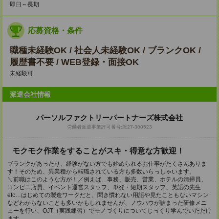
即日～長期
応募資格・条件
職種未経験OK / 社会人未経験OK / ブランクOK /
履歴書不要 / WEB登録・面接OK
未経験可
派遣会社情報
パーソルファクトリーパートナーズ株式会社
労働者派遣事業許可番号:派27-300523
モクモク作業をすることがスキ・得意な方歓迎！
ブランクがあったり、経験がない方でも始められるお仕事がたくさんありま
す！そのため、異業種から転職されている方も多数いらっしゃいます。
＼前職はこのような方が！／例えば…事務、販売、営業、ホテルの清掃員、
コンビニ店員、イベント運営スタッフ、単発・短期スタッフ、英語の先生
etc…はじめての製造ワークだと、聞き慣れない用語や見たこともないマシン
などわからないことも多いかもしれませんが、ノウハウが詰まった研修メニ
ューを行い、OJT（実践練習）でモノづくりについてじっくり学んでいただけ
ます。