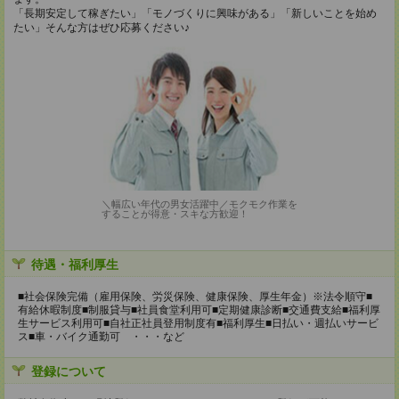
「長期安定して稼ぎたい」「モノづくりに興味がある」「新しいことを始め
たい」そんな方はぜひ応募ください♪
＼幅広い年代の男女活躍中／モクモク作業を
することが得意・スキな方歓迎！
待遇・福利厚生
■社会保険完備（雇用保険、労災保険、健康保険、厚生年金）※法令順守■
有給休暇制度■制服貸与■社員食堂利用可■定期健康診断■交通費支給■福利厚
生サービス利用可■自社正社員登用制度有■福利厚生■日払い・週払いサービ
ス■車・バイク通勤可 ・・・など
登録について