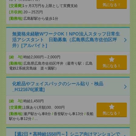
気になる！
[交通費]
1ヶ月3万円を上限として実費支給
[月収例]
20～25万円
[勤務地]
広島駅駅から徒歩1分
無資格未経験WワークOK！NPO法人スタッフ日常生
活アシスタント 日勤募集（広島県広島市佐伯区坪
井）[アルバイト]
[給 与]
時給2,000円～2,000円
[勤務地]
広島県広島市佐伯区坪井（最寄り駅：広島
気になる！
電鉄2系統宮島線 楽々園駅）
化粧品やフェイスパックのシール貼り・検品
_H121676[派遣]
[給 与]
時給1,450円
[交通費]
上限あり(月額)30、000円
気になる！
[勤務地]
瀬戸駅から車8分
/
香登駅から車13分
/
長船
駅から車12分
/
…
【週2日＊高時給1550円～】シニア向けマンションで