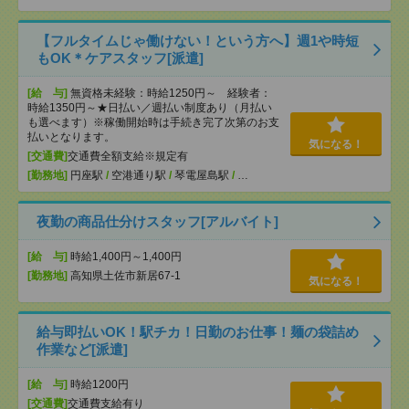
【フルタイムじゃ働けない！という方へ】週1や時短
もOK＊ケアスタッフ[派遣]
[給 与]
無資格未経験：時給1250円～ 経験者：
時給1350円～★日払い／週払い制度あり（月払い
も選べます）※稼働開始時は手続き完了次第のお支
払いとなります。
気になる！
[交通費]
交通費全額支給※規定有
[勤務地]
円座駅
/
空港通り駅
/
琴電屋島駅
/
…
夜勤の商品仕分けスタッフ[アルバイト]
[給 与]
時給1,400円～1,400円
[勤務地]
高知県土佐市新居67-1
気になる！
給与即払いOK！駅チカ！日勤のお仕事！麺の袋詰め
作業など[派遣]
[給 与]
時給1200円
[交通費]
交通費支給有り