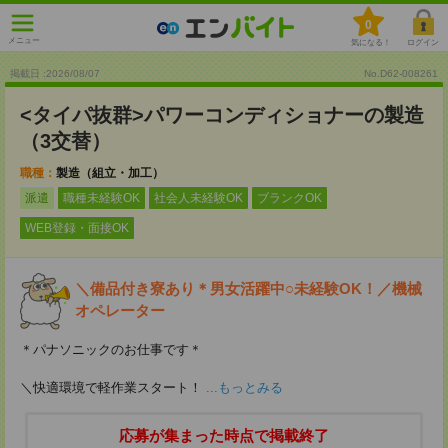
0
メニュー
気になる！
ログイン
掲載日 :2026
/
08
/
07
No.D62-008261
<タイパ抜群>パワーコンディショナーの製造
（3交替）
職種：
製造（組立・加工）
派遣
職種未経験OK
社会人未経験OK
ブランクOK
WEB登録・面接OK
＼備品付き寮あり＊男女活躍中○未経験OK！／機械
オペレーター
＊パナソニックのお仕事です＊
＼快適環境で軽作業スタート！
...もっとみる
応募が集まった時点で掲載終了