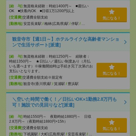
[給 与]
無資格未経験：時給1400円～ ■週払い
OK ■扶養内OK ■日収1万1200円以上
[交通費]
交通費全額支給
気になる！
[勤務地]
安芸長束駅
/
梅林(広島県)駅
/
伴駅
/
…
観音寺市【週1日～】ホテルライクな高齢者マンショ
ンで生活サポート[派遣]
[給 与]
無資格未経験：時給1250円～ 経験者：
時給1350円～ ★日払い／週払い制度あり（月払
いも選べます）※稼働開始時は手続き完了次第のお
支払いとなります。
気になる！
[交通費]
交通費全額支給※規定有
[勤務地]
観音寺(香川県)駅
/
箕浦駅
/
豊浜駅
＼空いた時間で働く！／日払いOK×1勤務2.8万円も
可！施設での見回りなど[派遣]
[給 与]
時給1550円～ 夜勤時給1880円～ 日収
2.8万円～（夜勤時給1880円×15h）
[交通費]
交通費全額支給
気になる！
[勤務地]
下祇園駅
/
大町(広島県)駅
/
安芸長束駅
/
…