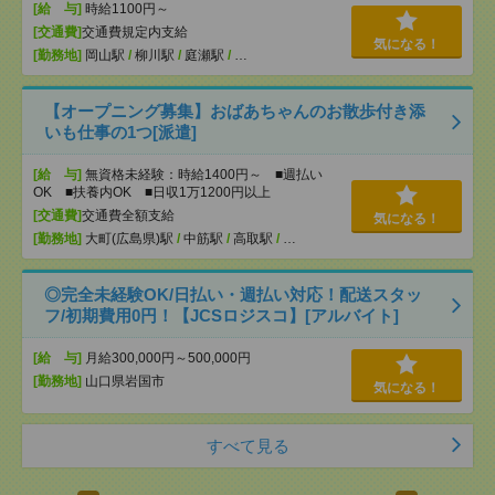
[給 与]
時給1100円～
[交通費]
交通費規定内支給
気になる！
[勤務地]
岡山駅
/
柳川駅
/
庭瀬駅
/
…
【オープニング募集】おばあちゃんのお散歩付き添
いも仕事の1つ[派遣]
[給 与]
無資格未経験：時給1400円～ ■週払い
OK ■扶養内OK ■日収1万1200円以上
[交通費]
交通費全額支給
気になる！
[勤務地]
大町(広島県)駅
/
中筋駅
/
高取駅
/
…
◎完全未経験OK/日払い・週払い対応！配送スタッ
フ/初期費用0円！【JCSロジスコ】[アルバイト]
[給 与]
月給300,000円～500,000円
[勤務地]
山口県岩国市
気になる！
すべて見る