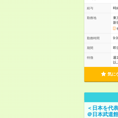
時
給与
東
勤務地
新
9:
勤務時間
即
期間
週
特徴
以
気に
＜日本を代
＠日本武道