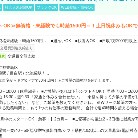
K
社会人未経験OK
ブランクOK
WEB登録・面接OK
～OK≫無資格・未経験でも時給1500円～！土日祝休みもOK
資格未経験：時給1500円～ ■週払いOK ■扶養内OK ■日収1万2000円以上
交通費別途支給あり
交通費全額支給
通費
京都豊島区
鴨駅
/
目白駅
/
北池袋駅
/
…
≪自宅からドアtoドアで30分以内！≫ご希望の勤務地を紹介します。
00～18:00（休憩60分） ■ご希望があれば下記シフトもOK！ 早番 7:00～16:00 遅
勤 16:30～翌9:30 「家族と休みを合わせたい」 「余裕を持って夕飯の準備
業はしたくない」 など、ご希望を教えてくださいね。 ※Wワーク希望の方へ
する勤務時間と、もう1つのお仕事の勤務時間。 合計で週40時間を超える場
8月中のスタートOK！急募！】2カ月～ ■ご応募から最短2～3日後に就業が
歴書不要
/
40～50代活躍中
/
服装自由
/
シフト勤務
/
10名以上の大量募集
/
電話対応
要