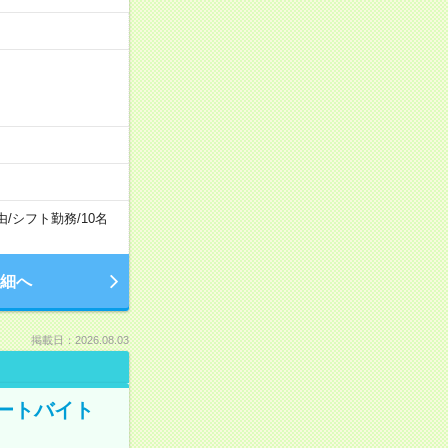
由
/
シフト勤務
/
10名
細へ
掲載日：2026.08.03
ートバイト