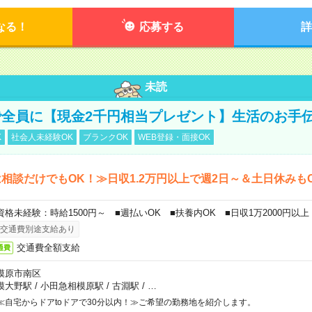
なる！
応募する
詳
未読
全員に【現金2千円相当プレゼント】生活のお手
K
社会人未経験OK
ブランクOK
WEB登録・面接OK
相談だけでもOK！≫日収1.2万円以上で週2日～＆土日休みも
資格未経験：時給1500円～ ■週払いOK ■扶養内OK ■日収1万2000円以上
交通費別途支給あり
交通費全額支給
通費
模原市南区
模大野駅
/
小田急相模原駅
/
古淵駅
/
…
≪自宅からドアtoドアで30分以内！≫ご希望の勤務地を紹介します。