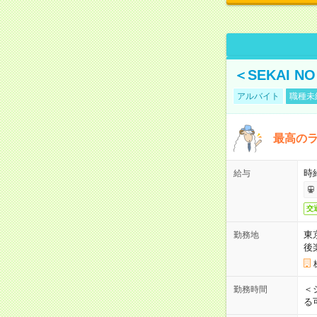
＜SEKAI 
アルバイト
職種未
最高のラ
時
給与
交
東
勤務地
後
＜
勤務時間
る