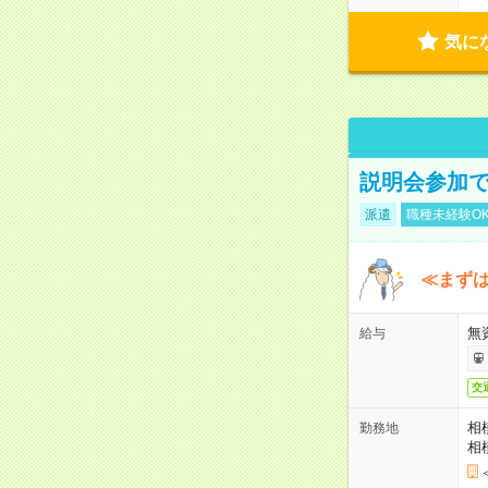
気に
説明会参加で
派遣
職種未経験O
≪まずは
無
給与
交
相
勤務地
相