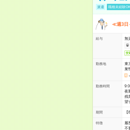
派遣
職種未経験O
≪週3日
無
給与
交
東
勤務地
巣
9:
勤務時間
夜
残
望
【
期間
履
特徴
不