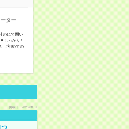
レーター
商社のにて問い
）▼しっかりと
K #初めての
掲載日：2026.08.07
1つ