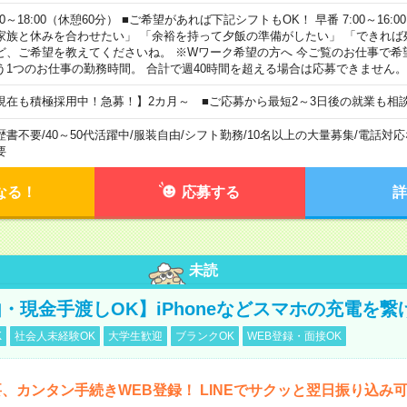
00～18:00（休憩60分） ■ご希望があれば下記シフトもOK！ 早番 7:00～16:00 遅
家族と休みを合わせたい」 「余裕を持って夕飯の準備がしたい」 「できれば
ど、ご希望を教えてくださいね。 ※Wワーク希望の方へ 今ご覧のお仕事で希
う1つのお仕事の勤務時間。 合計で週40時間を超える場合は応募できません。
現在も積極採用中！急募！】2カ月～ ■ご応募から最短2～3日後の就業も相
歴書不要
/
40～50代活躍中
/
服装自由
/
シフト勤務
/
10名以上の大量募集
/
電話対応
要
なる！
応募する
詳
未読
・現金手渡しOK】iPhoneなどスマホの充電を繋
K
社会人未経験OK
大学生歓迎
ブランクOK
WEB登録・面接OK
、カンタン手続きWEB登録！ LINEでサクッと翌日振り込み