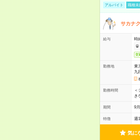
アルバイト
職種未
サカナク
時
給与
交
東
勤務地
九
＜シ
勤務時間
き
9
期間
週
特徴
気に