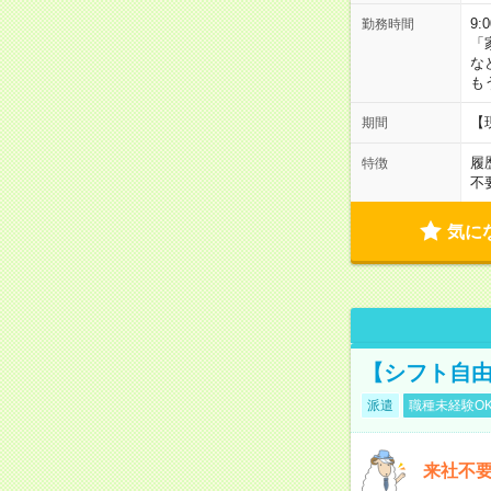
9:
勤務時間
「
な
も
【
期間
履
特徴
不
気に
【シフト自由
派遣
職種未経験O
来社不要