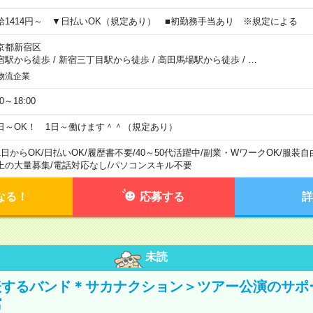
給1414円～ ▼日払いOK（規定あり） ■初勤務手当あり ※規定による
京都新宿区
宿駅から徒歩
/
新宿三丁目駅から徒歩
/
高田馬場駅から徒歩
/
…
物流企業
00～18:00
日～OK！ 1日～働けます＾＾（規定あり）
1日からOK
/
日払いOK
/
履歴書不要
/
40～50代活躍中
/
副業・WワークOK
/
服装自
上の大量募集
/
電話対応なし
/
パソコンスキル不要
なる！
応募する
詳
未読
表するバンド＊サカナクション＞ツアー公演のサポ
館