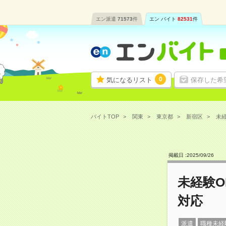
エン派遣
71573
件
エン バイト
82531
件
0
気になるリスト
保存した希
バイトTOP
関東
東京都
新宿区
未経
掲載日 :
2025
/
09
/
26
未経験
対応
派遣
職種未経