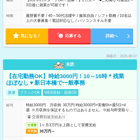
【8月中のスタートOK！急募！】2カ月～ ■ご応募から最短2～
期間
ね。 ※Wワーク希望の方へ 今ご覧のお仕事で希望する勤務時間
3日後に就業が可能です！
と、もう1つのお仕事の勤務時間。 合計で週40時間を超える場
合は応募できません。
履歴書不要
/
40～50代活躍中
/
服装自由
/
シフト勤務
/
10名以
特徴
上の大量募集
/
電話対応なし
/
パソコンスキル不要
気になる！
応募する
詳細へ
掲載日：2026.08.07
未読
【在宅勤務OK】時給3000円！10～16時＊残業
ほぼなし▼新日本橋で一般事務
派遣
ブランクOK
WEB登録・面接OK
時給3000円 月収例 30万円 時給3000円×実働5h×週5日×4
給与
週 ※月収例を保証するものではありません。※給与即受取りサ
ービス利用可（利用条件有）
交通費別途支給あり
1ヶ月3万円を上限として実費支給
交通費
30万円～
月収例