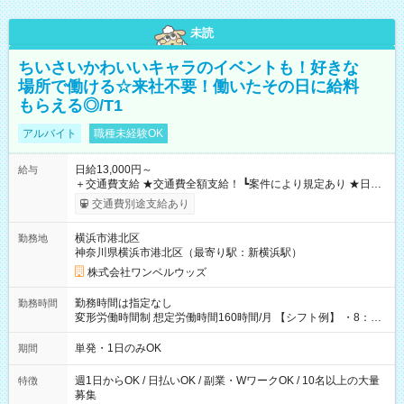
未読
ちいさいかわいいキャラのイベントも！好きな
場所で働ける☆来社不要！働いたその日に給料
もらえる◎/T1
アルバイト
職種未経験OK
日給13,000円～
給与
＋交通費支給 ★交通費全額支給！ ┗案件により規定あり ★日払
いOK！（規定あり） ┗働いたその日に現金GET♪ お仕事後はコ
交通費別途支給あり
ンビニATMから 日払い分を引き落とせます！ 【試用期間】試
用期間なし
横浜市港北区
勤務地
神奈川県横浜市港北区（最寄り駅：新横浜駅）
株式会社ワンベルウッズ
勤務時間は指定なし
勤務時間
変形労働時間制 想定労働時間160時間/月 【シフト例】 ・8：00
～21：00
単発・1日のみOK
期間
週1日からOK / 日払いOK / 副業・WワークOK / 10名以上の大量
特徴
募集