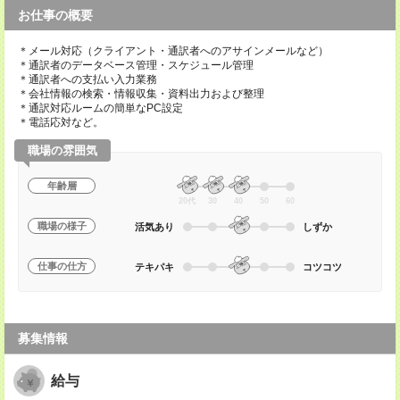
お仕事の概要
＊メール対応（クライアント・通訳者へのアサインメールなど）
＊通訳者のデータベース管理・スケジュール管理
＊通訳者への支払い入力業務
＊会社情報の検索・情報収集・資料出力および整理
＊通訳対応ルームの簡単なPC設定
＊電話応対など。
職場の雰囲気
年齢層
20代
30
40
50
60
職場の様子
活気あり
しずか
仕事の仕方
テキパキ
コツコツ
募集情報
給与