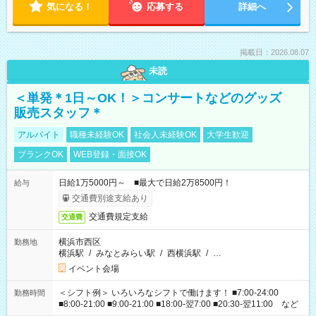
気になる！
応募する
詳細へ
掲載日：2026.08.07
未読
＜単発＊1日～OK！＞コンサートなどのグッズ
販売スタッフ＊
アルバイト
職種未経験OK
社会人未経験OK
大学生歓迎
ブランクOK
WEB登録・面接OK
日給1万5000円～ ■最大で日給2万8500円！
給与
交通費別途支給あり
交通費規定支給
交通費
横浜市西区
勤務地
横浜駅
/
みなとみらい駅
/
西横浜駅
/
…
イベント会場
＜シフト例＞ いろいろなシフトで働けます！ ■7:00-24:00
勤務時間
■8:00-21:00 ■9:00-21:00 ■18:00-翌7:00 ■20:30-翌11:00 など