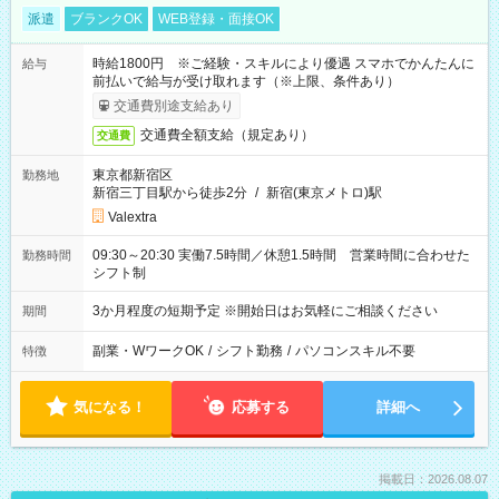
派遣
ブランクOK
WEB登録・面接OK
時給1800円 ※ご経験・スキルにより優遇 スマホでかんたんに
給与
前払いで給与が受け取れます（※上限、条件あり）
交通費別途支給あり
交通費全額支給（規定あり）
交通費
東京都新宿区
勤務地
新宿三丁目駅から徒歩2分
/
新宿(東京メトロ)駅
Valextra
09:30～20:30 実働7.5時間／休憩1.5時間 営業時間に合わせた
勤務時間
シフト制
3か月程度の短期予定 ※開始日はお気軽にご相談ください
期間
副業・WワークOK
/
シフト勤務
/
パソコンスキル不要
特徴
気になる！
応募する
詳細へ
掲載日：2026.08.07