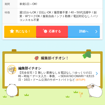
単発1日～OK!
期間
週1日からOK
/
日払いOK
/
履歴書不要
/
40～50代活躍中
/
副
特徴
業・WワークOK
/
服装自由
/
シフト勤務
/
電話対応なし
/
パソ
コンスキル不要
気になる！
応募する
詳細へ
編集部イチオシ
【完全在宅！】難しい業務なし＆電話なし！ゆっくりの11
時～時短＊データ入力・事務、＜SEKAI NO OWARI＊8月15
日・16日＞ドーム公演のサポートバイトなど
(8/7UP!)