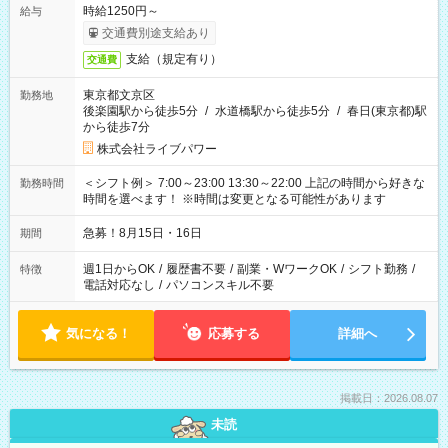
時給1250円～
給与
交通費別途支給あり
支給（規定有り）
交通費
東京都文京区
勤務地
後楽園駅から徒歩5分
/
水道橋駅から徒歩5分
/
春日(東京都)駅
から徒歩7分
株式会社ライブパワー
＜シフト例＞ 7:00～23:00 13:30～22:00 上記の時間から好きな
勤務時間
時間を選べます！ ※時間は変更となる可能性があります
急募！8月15日・16日
期間
週1日からOK
/
履歴書不要
/
副業・WワークOK
/
シフト勤務
/
特徴
電話対応なし
/
パソコンスキル不要
気になる！
応募する
詳細へ
掲載日：2026.08.07
未読