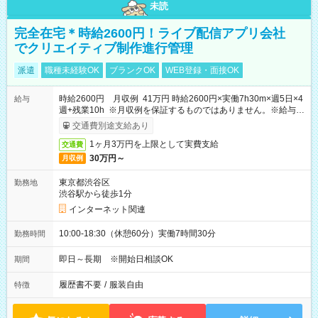
未読
完全在宅＊時給2600円！ライブ配信アプリ会社
でクリエイティブ制作進行管理
派遣
職種未経験OK
ブランクOK
WEB登録・面接OK
時給2600円 月収例 41万円 時給2600円×実働7h30m×週5日×4
給与
週+残業10h ※月収例を保証するものではありません。※給与即
受取りサービス利用可（利用条件有）
交通費別途支給あり
1ヶ月3万円を上限として実費支給
交通費
30万円～
月収例
東京都渋谷区
勤務地
渋谷駅から徒歩1分
インターネット関連
10:00-18:30（休憩60分）実働7時間30分
勤務時間
即日～長期 ※開始日相談OK
期間
履歴書不要
/
服装自由
特徴