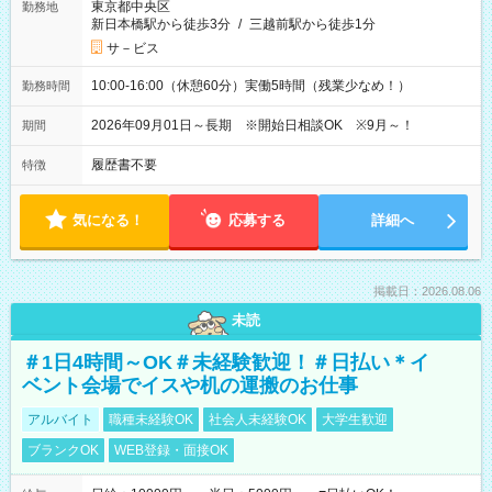
東京都中央区
勤務地
新日本橋駅から徒歩3分
/
三越前駅から徒歩1分
サ－ビス
10:00-16:00（休憩60分）実働5時間（残業少なめ！）
勤務時間
2026年09月01日～長期 ※開始日相談OK ※9月～！
期間
履歴書不要
特徴
気になる！
応募する
詳細へ
掲載日：2026.08.06
未読
＃1日4時間～OK＃未経験歓迎！＃日払い＊イ
ベント会場でイスや机の運搬のお仕事
アルバイト
職種未経験OK
社会人未経験OK
大学生歓迎
ブランクOK
WEB登録・面接OK