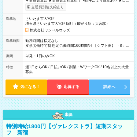
＋交通費支給 ★交通費全額支給！ ┗案件により規定あり ★日払
いOK！（規定あり） ┗働いたその日に現金GET♪ お仕事後はコ
交通費別途支給あり
ンビニATMから 日払い分を引き落とせます！ 【試用期間】試
用期間なし
さいたま市大宮区
勤務地
埼玉県さいたま市大宮区錦町（最寄り駅：大宮駅）
株式会社ワンベルウッズ
勤務時間は指定なし
勤務時間
変形労働時間制 想定労働時間160時間/月 【シフト例】 ・8：00
～21：00
単発・1日のみOK
期間
週1日からOK / 日払いOK / 副業・WワークOK / 10名以上の大量
特徴
募集
気になる！
応募する
詳細へ
未読
特別時給1800円【ヴァレクストラ】短期スタッ
フ 新宿