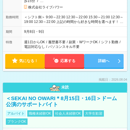
歩15分
/
…
株式会社ライブパワー
＜シフト例＞ 9:00～22:30 12:30～22:00 15:30～21:00 12:30～
勤務時間
19:00 12:30～22:00 上記の時間から好きな時間を選べます！ ※
時間は変更となる可能性があります
9月8日・9日
期間
週1日からOK
/
履歴書不要
/
副業・WワークOK
/
シフト勤務
/
特徴
電話対応なし
/
パソコンスキル不要
気になる！
応募する
詳細へ
掲載日：2026.08.04
未読
＜SEKAI NO OWARI＊8月15日・16日＞ドーム
公演のサポートバイト
アルバイト
職種未経験OK
社会人未経験OK
大学生歓迎
ブランクOK