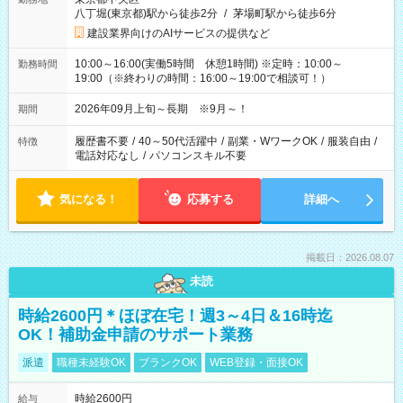
八丁堀(東京都)駅から徒歩2分
/
茅場町駅から徒歩6分
建設業界向けのAIサービスの提供など
10:00～16:00(実働5時間 休憩1時間) ※定時：10:00～
勤務時間
19:00（※終わりの時間：16:00～19:00で相談可！）
2026年09月上旬～長期 ※9月～！
期間
履歴書不要
/
40～50代活躍中
/
副業・WワークOK
/
服装自由
/
特徴
電話対応なし
/
パソコンスキル不要
気になる！
応募する
詳細へ
掲載日：2026.08.07
未読
時給2600円＊ほぼ在宅！週3～4日＆16時迄
OK！補助金申請のサポート業務
派遣
職種未経験OK
ブランクOK
WEB登録・面接OK
時給2600円
給与