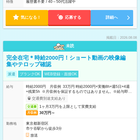
履歴書不要
/
40～50代活躍中
特徴
気になる！
応募する
詳細へ
掲載日：2026.08.08
未読
完全在宅＊時給2000円！ショート動画の映像編
集やテロップ確認
派遣
ブランクOK
WEB登録・面接OK
時給2000円 月収例 33万円 時給2000円×実働8h×週5日×4週
給与
+残業5h ※月収例を保証するものではありません。※給与即受
取りサービス利用可（利用条件有）
交通費別途支給あり
1ヶ月3万円を上限として実費支給
交通費
30万円～
月収例
東京都新宿区
勤務地
市ケ谷駅から徒歩3分
放送