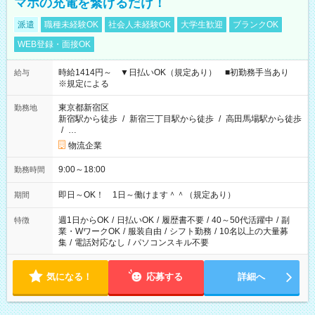
マホの充電を繋げるだけ！
派遣
職種未経験OK
社会人未経験OK
大学生歓迎
ブランクOK
WEB登録・面接OK
時給1414円～ ▼日払いOK（規定あり） ■初勤務手当あり
給与
※規定による
東京都新宿区
勤務地
新宿駅から徒歩
/
新宿三丁目駅から徒歩
/
高田馬場駅から徒歩
/
…
物流企業
9:00～18:00
勤務時間
即日～OK！ 1日～働けます＾＾（規定あり）
期間
週1日からOK
/
日払いOK
/
履歴書不要
/
40～50代活躍中
/
副
特徴
業・WワークOK
/
服装自由
/
シフト勤務
/
10名以上の大量募
集
/
電話対応なし
/
パソコンスキル不要
気になる！
応募する
詳細へ