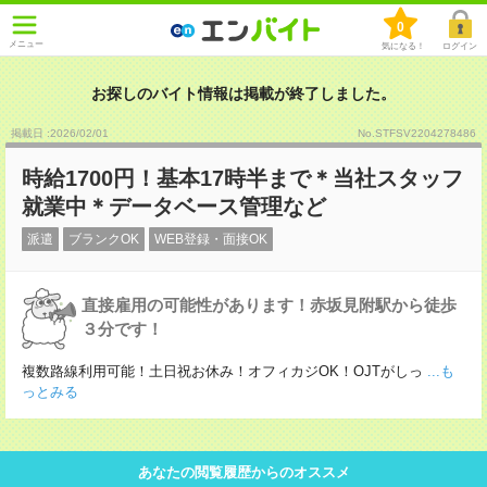
0
メニュー
気になる！
ログイン
お探しのバイト情報は掲載が終了しました。
掲載日 :2026
/
02
/
01
No.STFSV2204278486
時給1700円！基本17時半まで＊当社スタッフ
就業中＊データベース管理など
派遣
ブランクOK
WEB登録・面接OK
直接雇用の可能性があります！赤坂見附駅から徒歩
３分です！
複数路線利用可能！土日祝お休み！オフィカジOK！OJTがしっ
...も
っとみる
あなたの閲覧履歴からのオススメ