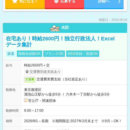
気になる！
応募する
詳細へ
掲載日：2026.08.04
未読
在宅あり！時給2600円！独立行政法人！Excel
データ集計
派遣
職種未経験OK
ブランクOK
WEB登録・面接OK
時給2600円＋交
給与
交通費別途支給あり
交通費実費支給（当社規定あり）
交通費
東京都港区
勤務地
溜池山王駅から徒歩5分
/
六本木一丁目駅から徒歩3分
官公庁・関連団体
9:00～17:00
勤務時間
2026/9/1～長期 ※期間限定:2027年3月末まで ※9月～OK！
期間