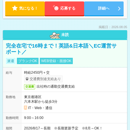
気になる！
応募する
詳細へ
掲載日：2026.08.05
未読
完全在宅で16時まで！英語&日本語＼EC運営サ
ポート／
派遣
ブランクOK
WEB登録・面接OK
時給2450円＋交
給与
交通費別途支給あり
出社時の通勤交通費支給
交通費
東京都港区
勤務地
六本木駅から徒歩3分
IT・Web・通信
9:00～16:00
勤務時間
2026/8/17～長期 ※長期更新予定 ※8月～OK！
期間