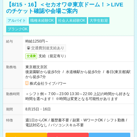
【8/15・16】＜セカオワ＠東京ドーム！＞LIVE
のチケット確認や会場ご案内
アルバイト
職種未経験OK
社会人未経験OK
大学生歓迎
ブランクOK
時給1250円～
給与
交通費別途支給あり
支給（規定有り）
交通費
東京都文京区
勤務地
後楽園駅から徒歩5分
/
水道橋駅から徒歩5分
/
春日(東京都)駅
から徒歩7分
株式会社ライブパワー
＜シフト例＞ 7:00～23:00 13:30～22:00 上記の時間から好きな
勤務時間
時間を選べます！ ※時間は変更となる可能性があります
8月15日・16日
期間
週1日からOK
/
履歴書不要
/
副業・WワークOK
/
シフト勤務
/
特徴
電話対応なし
/
パソコンスキル不要