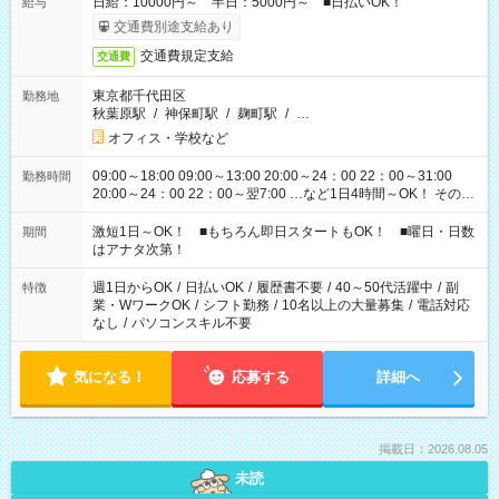
日給：10000円～ 半日：5000円～ ■日払いOK！
給与
交通費別途支給あり
交通費規定支給
交通費
東京都千代田区
勤務地
秋葉原駅
/
神保町駅
/
麹町駅
/
…
オフィス・学校など
09:00～18:00 09:00～13:00 20:00～24：00 22：00～31:00
勤務時間
20:00～24：00 22：00～翌7:00 …など1日4時間～OK！ その他
シフトもございます！ お気軽にご相談ください！
激短1日～OK！ ■もちろん即日スタートもOK！ ■曜日・日数
期間
はアナタ次第！
週1日からOK
/
日払いOK
/
履歴書不要
/
40～50代活躍中
/
副
特徴
業・WワークOK
/
シフト勤務
/
10名以上の大量募集
/
電話対応
なし
/
パソコンスキル不要
気になる！
応募する
詳細へ
掲載日：2026.08.05
未読