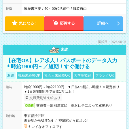
履歴書不要
/
40～50代活躍中
/
服装自由
特徴
気になる！
応募する
詳細へ
掲載日：2026.08.05
未読
【在宅OK】レア求人！パスポートのデータ入力
＊時給1900円～／短期！すぐ働ける
派遣
職種未経験OK
社会人未経験OK
大学生歓迎
ブランクOK
時給1900円～時給2100円 ▼日払い週払い可能！※規定有り
給与
▼1日6時間勤務で日収1万以上！
交通費別途支給あり
交通費一部別途支給 ※お仕事によって変動あり
交通費
東京都渋谷区
勤務地
渋谷駅から徒歩5分
/
神泉駅から徒歩5分
キレイなオフィスです