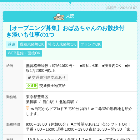
掲載日：2026.08.07
未読
【オープニング募集】おばあちゃんのお散歩付
き添いも仕事の1つ
派遣
職種未経験OK
社会人未経験OK
ブランクOK
WEB登録・面接OK
無資格未経験：時給1500円～ ■週払いOK ■扶養内OK ■日
給与
収1万2000円以上
交通費別途支給あり
交通費全額支給
交通費
東京都豊島区
勤務地
巣鴨駅
/
目白駅
/
北池袋駅
/
…
≪自宅からドアtoドアで30分以内！≫ご希望の勤務地を紹介
します。
9:00～18:00（休憩60分） ■ご希望があれば下記シフトもOK！
勤務時間
早番 7:00～16:00 遅番 10:00～19:00 夜勤 16:30～翌9:30 「家族
と休みを合わせたい」 「余裕を持って夕飯の準備がしたい」
「できれば残業はしたくない」 など、ご希望を教えてください