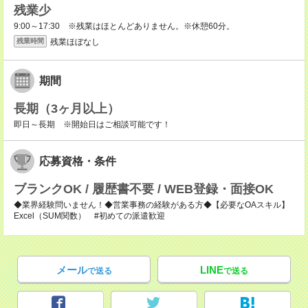
残業少
9:00～17:30 ※残業はほとんどありません。※休憩60分。
残業ほぼなし
残業時間
期間
長期（3ヶ月以上）
即日～長期 ※開始日はご相談可能です！
応募資格・条件
ブランクOK / 履歴書不要 / WEB登録・面接OK
◆業界経験問いません！◆営業事務の経験がある方◆【必要なOAスキル】
Excel（SUM関数） #初めての派遣歓迎
メール
LINE
で送る
で送る