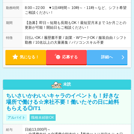
8:00～22:00 ▼1日4時間～ 10時～・11時～など、シフト希望
勤務時間
ご相談ください！
【急募】即日～短期も長期もOK！最短翌月末まで 1か月ごとの
期間
更新が可能！開始日もご相談ください！
日払いOK
/
履歴書不要
/
副業・WワークOK
/
服装自由
/
シフト
特徴
勤務
/
10名以上の大量募集
/
パソコンスキル不要
気になる！
応募する
詳細へ
未読
ちいさいかわいいキャラのイベントも！好きな
場所で働ける☆来社不要！働いたその日に給料
もらえる◎/T1
アルバイト
職種未経験OK
日給13,000円～
給与