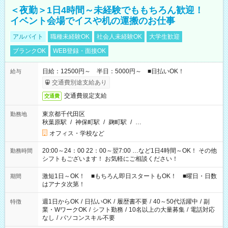
＜夜勤＞1日4時間～未経験でももちろん歓迎！
イベント会場でイスや机の運搬のお仕事
アルバイト
職種未経験OK
社会人未経験OK
大学生歓迎
ブランクOK
WEB登録・面接OK
日給：12500円～ 半日：5000円～ ■日払いOK！
給与
交通費別途支給あり
交通費規定支給
交通費
東京都千代田区
勤務地
秋葉原駅
/
神保町駅
/
麹町駅
/
…
オフィス・学校など
20:00～24：00 22：00～翌7:00 …など1日4時間～OK！ その他
勤務時間
シフトもございます！ お気軽にご相談ください！
激短1日～OK！ ■もちろん即日スタートもOK！ ■曜日・日数
期間
はアナタ次第！
週1日からOK
/
日払いOK
/
履歴書不要
/
40～50代活躍中
/
副
特徴
業・WワークOK
/
シフト勤務
/
10名以上の大量募集
/
電話対応
なし
/
パソコンスキル不要