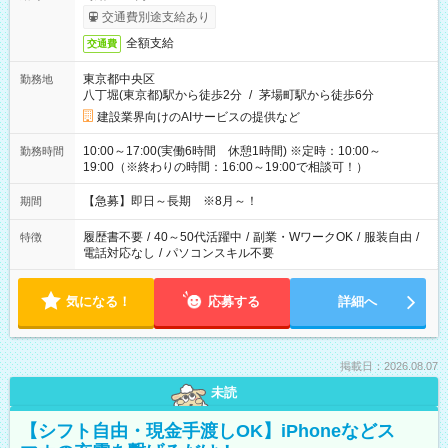
交通費別途支給あり
全額支給
交通費
東京都中央区
勤務地
八丁堀(東京都)駅から徒歩2分
/
茅場町駅から徒歩6分
建設業界向けのAIサービスの提供など
10:00～17:00(実働6時間 休憩1時間) ※定時：10:00～
勤務時間
19:00（※終わりの時間：16:00～19:00で相談可！）
【急募】即日～長期 ※8月～！
期間
履歴書不要
/
40～50代活躍中
/
副業・WワークOK
/
服装自由
/
特徴
電話対応なし
/
パソコンスキル不要
気になる！
応募する
詳細へ
掲載日：2026.08.07
未読
【シフト自由・現金手渡しOK】iPhoneなどス