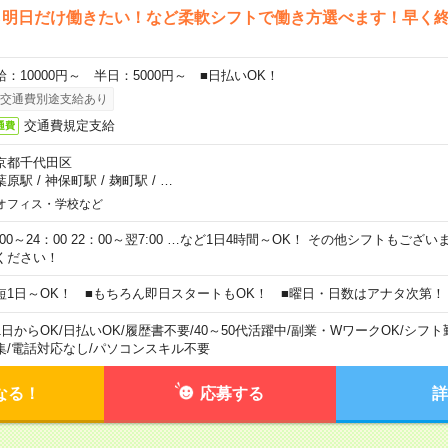
ら明日だけ働きたい！など柔軟シフトで働き方選べます！早く
給：10000円～ 半日：5000円～ ■日払いOK！
交通費別途支給あり
交通費規定支給
通費
京都千代田区
葉原駅
/
神保町駅
/
麹町駅
/
…
オフィス・学校など
0:00～24：00 22：00～翌7:00 …など1日4時間～OK！ その他シフトもござ
ください！
短1日～OK！ ■もちろん即日スタートもOK！ ■曜日・日数はアナタ次第！
1日からOK
/
日払いOK
/
履歴書不要
/
40～50代活躍中
/
副業・WワークOK
/
シフト
集
/
電話対応なし
/
パソコンスキル不要
なる！
応募する
詳