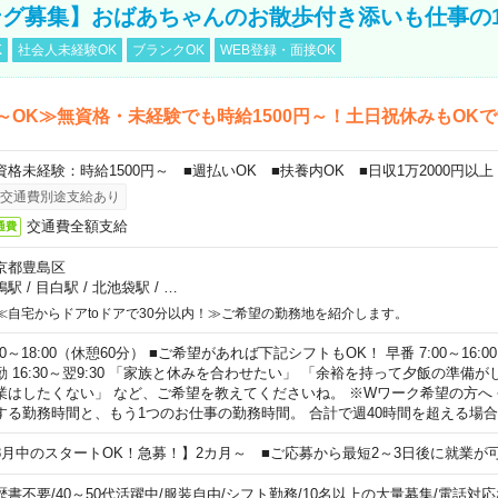
グ募集】おばあちゃんのお散歩付き添いも仕事の
K
社会人未経験OK
ブランクOK
WEB登録・面接OK
～OK≫無資格・未経験でも時給1500円～！土日祝休みもOK
資格未経験：時給1500円～ ■週払いOK ■扶養内OK ■日収1万2000円以上
交通費別途支給あり
交通費全額支給
通費
京都豊島区
鴨駅
/
目白駅
/
北池袋駅
/
…
≪自宅からドアtoドアで30分以内！≫ご希望の勤務地を紹介します。
00～18:00（休憩60分） ■ご希望があれば下記シフトもOK！ 早番 7:00～16:00 遅
勤 16:30～翌9:30 「家族と休みを合わせたい」 「余裕を持って夕飯の準備
業はしたくない」 など、ご希望を教えてくださいね。 ※Wワーク希望の方へ
する勤務時間と、もう1つのお仕事の勤務時間。 合計で週40時間を超える場
8月中のスタートOK！急募！】2カ月～ ■ご応募から最短2～3日後に就業が
歴書不要
/
40～50代活躍中
/
服装自由
/
シフト勤務
/
10名以上の大量募集
/
電話対応