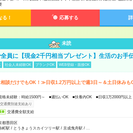
要
なる！
応募する
詳
未読
全員に【現金2千円相当プレゼント】生活のお手
K
社会人未経験OK
ブランクOK
WEB登録・面接OK
相談だけでもOK！≫日収1.2万円以上で週3日～＆土日休みも
資格未経験：時給1500円～ ■週払いOK ■扶養内OK ■日収1万2000円以上
交通費別途支給あり
交通費全額支給
通費
京都墨田区
糸町駅
/
とうきょうスカイツリー駅
/
京成曳舟駅
/
…