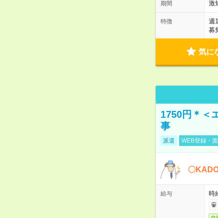
激
期間
週
特徴
募
気に
1750円＊
事
派遣
WEB登録・面
〇KAD
時給
給与
交