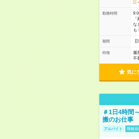
9:
勤務時間
「
な
も
【
期間
履
特徴
不
気に
＃1日4時間
搬のお仕事
アルバイト
職種未