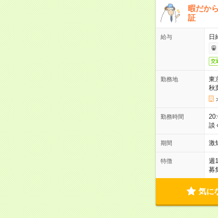
暇だか
証
日
給与
交
東
勤務地
秋
2
勤務時間
談
激
期間
週
特徴
募
気に