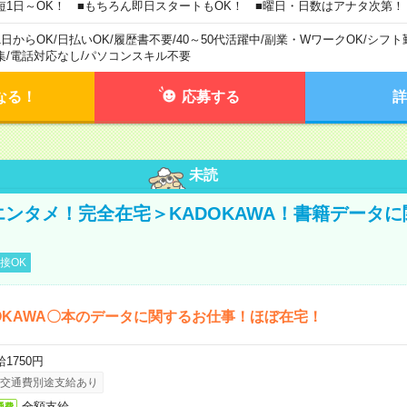
短1日～OK！ ■もちろん即日スタートもOK！ ■曜日・日数はアナタ次第！
1日からOK
/
日払いOK
/
履歴書不要
/
40～50代活躍中
/
副業・WワークOK
/
シフト
集
/
電話対応なし
/
パソコンスキル不要
なる！
応募する
詳
未読
＜エンタメ！完全在宅＞KADOKAWA！書籍データ
接OK
OKAWA〇本のデータに関するお仕事！ほぼ在宅！
1750円
交通費別途支給あり
全額支給
通費