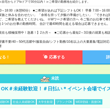
≪自宅からドアtoドアで30分以内！≫ご希望の勤務地を紹介します。
00～18:00（休憩60分） ■ご希望があれば下記シフトもOK！ 早番 7:00～16:00 遅
家族と休みを合わせたい」 「余裕を持って夕飯の準備がしたい」 「できれば
ど、ご希望を教えてくださいね。 ※Wワーク希望の方へ 今ご覧のお仕事で希
う1つのお仕事の勤務時間。 合計で週40時間を超える場合は応募できません。
現在も積極採用中！急募！】2カ月～ ■ご応募から最短2～3日後の就業も相
歴書不要
/
40～50代活躍中
/
服装自由
/
シフト勤務
/
10名以上の大量募集
/
電話対応
要
なる！
応募する
詳
未読
～OK＃未経験歓迎！＃日払い＊イベント会場でイ
経験OK
社会人未経験OK
大学生歓迎
ブランクOK
WEB登録・面接OK