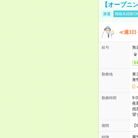
【オープニン
派遣
職種未経験O
≪週3日
無
給与
交
東
勤務地
巣
9:
勤務時間
夜
残
望
【
期間
履
特徴