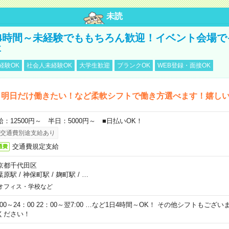
未読
4時間～未経験でももちろん歓迎！イベント会場で
事
経験OK
社会人未経験OK
大学生歓迎
ブランクOK
WEB登録・面接OK
ら明日だけ働きたい！など柔軟シフトで働き方選べます！嬉し
給：12500円～ 半日：5000円～ ■日払いOK！
交通費別途支給あり
交通費規定支給
通費
京都千代田区
葉原駅
/
神保町駅
/
麹町駅
/
…
オフィス・学校など
0:00～24：00 22：00～翌7:00 …など1日4時間～OK！ その他シフトもござ
ください！