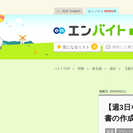
エン派遣
71454
件
エン バイト
82531
件
0
気になるリスト
保存した希
バイトTOP
関東
東京都
港区
【週3
掲載日 :
2026
/
02
/
11
【週3日
書の作
派遣
ブランク