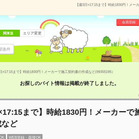
【週3日×17:15まで】時給1830円！メ
会員登録
エリア変更
関東版
望条件
日×17:15まで】時給1830円！メーカーで施工契約書の作成など(99355195）
お探しのバイト情報は掲載が終了しました。
×17:15まで】時給1830円！メーカー
成など
OK
WEB登録・面接OK