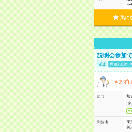
不
気に
説明会参加で
派遣
職種未経験O
≪まずは
無
給与
交
東
勤務地
錦