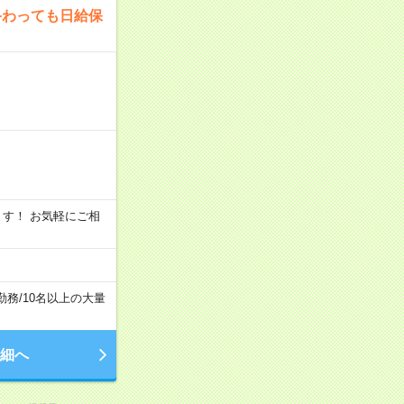
終わっても日給保
います！ お気軽にご相
勤務
/
10名以上の大量
細へ