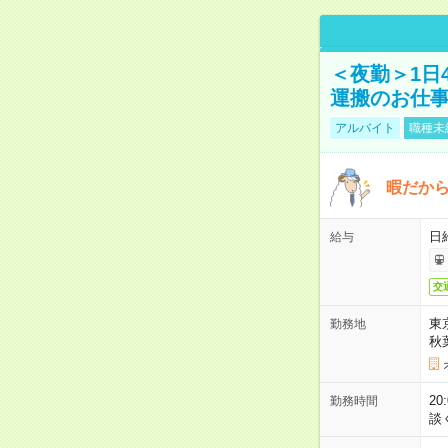
＜夜勤＞1日
運搬のお仕
アルバイト
職種未
暇だか
日
給与
交
東
勤務地
秋
2
勤務時間
談