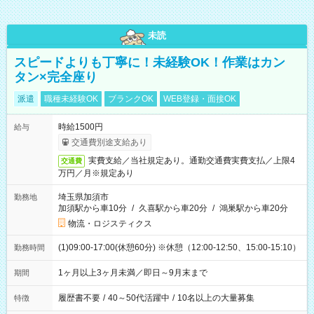
未読
スピードよりも丁寧に！未経験OK！作業はカン
タン×完全座り
派遣
職種未経験OK
ブランクOK
WEB登録・面接OK
時給1500円
給与
交通費別途支給あり
実費支給／当社規定あり。通勤交通費実費支払／上限4
交通費
万円／月※規定あり
埼玉県加須市
勤務地
加須駅から車10分
/
久喜駅から車20分
/
鴻巣駅から車20分
物流・ロジスティクス
(1)09:00-17:00(休憩60分) ※休憩（12:00-12:50、15:00-15:10）
勤務時間
1ヶ月以上3ヶ月未満／即日～9月末まで
期間
履歴書不要
/
40～50代活躍中
/
10名以上の大量募集
特徴