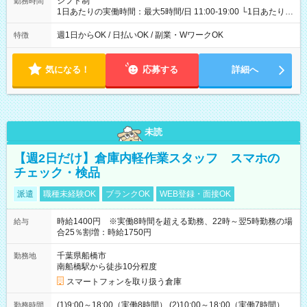
シフト制
勤務時間
1日あたりの実働時間：最大5時間/日 11:00-19:00 └1日あたりの
実働時間：1-5時間 └上記の時間帯内であれば、いつでも勤務可
能！ └平日・土曜日の中で、お好きな曜日でご勤務いただけま
週1日からOK / 日払いOK / 副業・WワークOK
特徴
す！ 【シフト例】 ・11:00～14:00 ・16:30～19:00 ・13:00～
18:00 などのように、自由な働き方が可能なお仕事です！
気になる！
応募する
詳細へ
未読
【週2日だけ】倉庫内軽作業スタッフ スマホの
チェック・検品
派遣
職種未経験OK
ブランクOK
WEB登録・面接OK
時給1400円 ※実働8時間を超える勤務、22時～翌5時勤務の場
給与
合25％割増：時給1750円
千葉県船橋市
勤務地
南船橋駅から徒歩10分程度
スマートフォンを取り扱う倉庫
(1)9:00～18:00（実働8時間） (2)10:00～18:00（実働7時間）
勤務時間