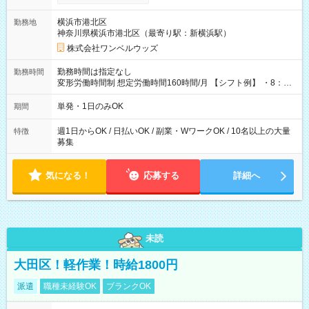
ンビニATMから 日払い分を引き落とせます！ 【試用期間】試
用期間なし
横浜市港北区
勤務地
神奈川県横浜市港北区（最寄り駅：新横浜駅）
株式会社ワンベルウッズ
勤務時間は指定なし
勤務時間
変形労働時間制 想定労働時間160時間/月 【シフト例】 ・8：00
～21：00
単発・1日のみOK
期間
週1日からOK / 日払いOK / 副業・WワークOK / 10名以上の大量
特徴
募集
気になる！
応募する
詳細へ
未読
大田区！軽作業！時給1800円
派遣
職種未経験OK
ブランクOK