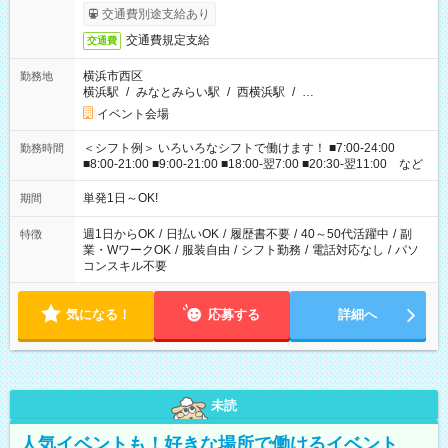
交通費別途支給あり
交通費規定支給
交通費
横浜市西区
勤務地
横浜駅
/
みなとみらい駅
/
西横浜駅
/
…
イベント会場
＜シフト例＞ いろいろなシフトで働けます！ ■7:00-24:00
勤務時間
■8:00-21:00 ■9:00-21:00 ■18:00-翌7:00 ■20:30-翌11:00 など
単発1日～OK!
期間
週1日からOK
/
日払いOK
/
履歴書不要
/
40～50代活躍中
/
副
特徴
業・WワークOK
/
服装自由
/
シフト勤務
/
電話対応なし
/
パソ
コンスキル不要
気になる！
応募する
詳細へ
未読
人気イベントも！好きな場所で働けるイベント