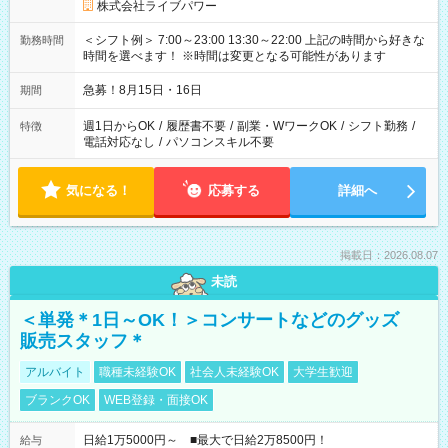
株式会社ライブパワー
＜シフト例＞ 7:00～23:00 13:30～22:00 上記の時間から好きな
勤務時間
時間を選べます！ ※時間は変更となる可能性があります
急募！8月15日・16日
期間
週1日からOK
/
履歴書不要
/
副業・WワークOK
/
シフト勤務
/
特徴
電話対応なし
/
パソコンスキル不要
気になる！
応募する
詳細へ
掲載日：2026.08.07
未読
＜単発＊1日～OK！＞コンサートなどのグッズ
販売スタッフ＊
アルバイト
職種未経験OK
社会人未経験OK
大学生歓迎
ブランクOK
WEB登録・面接OK
日給1万5000円～ ■最大で日給2万8500円！
給与