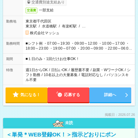
交通費別途支給あり
一部支給
交通費
東京都千代田区
勤務地
東京駅
/
水道橋駅
/
有楽町駅
/
…
株式会社マッシュ
■シフト例 ・07:00～19:30 ・09:00～12:00 ・10:00～17:00 ・
勤務時間
18:00～23:00 ・19:00～07:00 ・20:00～09:00 ・22:00～06:00
etc ★最短で3時間で5,120円のお仕事から 15時間で2万円近く稼
げるお仕事も！ ご希望のお時間に合わせてご紹介！ ※シフトは
■１日のみ・1回だけお仕事OK！
期間
現場によって異なります。 ※勿論、休憩時間はあるのでご安心
ください！
週1日からOK
/
日払いOK
/
履歴書不要
/
副業・WワークOK
/
シ
特徴
フト勤務
/
10名以上の大量募集
/
電話対応なし
/
パソコンスキ
ル不要
気になる！
応募する
詳細へ
掲載日：2026.07.26
未読
＜単発＊WEB登録OK！＞指示どおりにポン