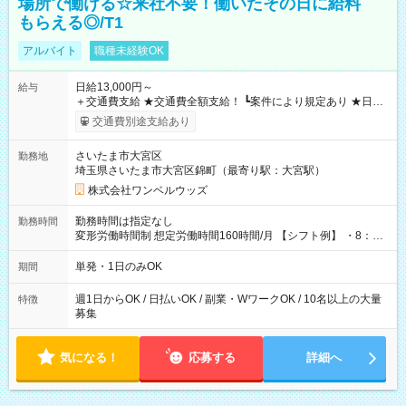
場所で働ける☆来社不要！働いたその日に給料
もらえる◎/T1
アルバイト
職種未経験OK
日給13,000円～
給与
＋交通費支給 ★交通費全額支給！ ┗案件により規定あり ★日払
いOK！（規定あり） ┗働いたその日に現金GET♪ お仕事後はコ
交通費別途支給あり
ンビニATMから 日払い分を引き落とせます！ 【試用期間】試
用期間なし
さいたま市大宮区
勤務地
埼玉県さいたま市大宮区錦町（最寄り駅：大宮駅）
株式会社ワンベルウッズ
勤務時間は指定なし
勤務時間
変形労働時間制 想定労働時間160時間/月 【シフト例】 ・8：00
～21：00
単発・1日のみOK
期間
週1日からOK / 日払いOK / 副業・WワークOK / 10名以上の大量
特徴
募集
気になる！
応募する
詳細へ