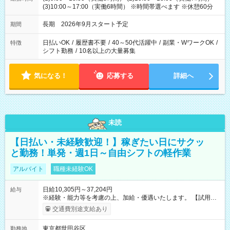
(3)10:00～17:00（実働6時間） ※時間帯選べます ※休憩60分
長期 2026年9月スタート予定
期間
日払いOK
/
履歴書不要
/
40～50代活躍中
/
副業・WワークOK
/
特徴
シフト勤務
/
10名以上の大量募集
気になる！
応募する
詳細へ
未読
【日払い・未経験歓迎！】稼ぎたい日にサクッ
と勤務！単発・週1日～自由シフトの軽作業
アルバイト
職種未経験OK
日給10,305円～37,204円
給与
※経験・能力等を考慮の上、加給・優遇いたします。 【試用期
間】試用期間なし
交通費別途支給あり
東京都世田谷区
勤務地