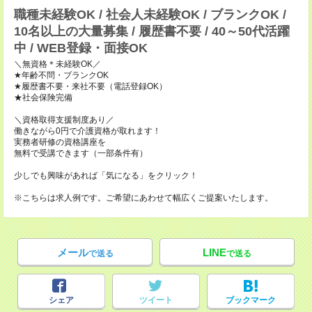
職種未経験OK / 社会人未経験OK / ブランクOK /
10名以上の大量募集 / 履歴書不要 / 40～50代活躍
中 / WEB登録・面接OK
＼無資格＊未経験OK／
★年齢不問・ブランクOK
★履歴書不要・来社不要（電話登録OK）
★社会保険完備
＼資格取得支援制度あり／
働きながら0円で介護資格が取れます！
実務者研修の資格講座を
無料で受講できます（一部条件有）
少しでも興味があれば「気になる」をクリック！
※こちらは求人例です。ご希望にあわせて幅広くご提案いたします。
メール
LINE
で送る
で送る
シェア
ツイート
ブックマーク