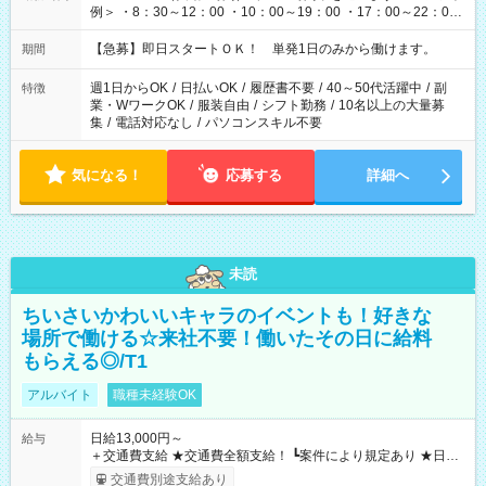
例＞ ・8：30～12：00 ・10：00～19：00 ・17：00～22：00
・13：00～22：00 ・22：00～翌6：00 など
【急募】即日スタートＯＫ！ 単発1日のみから働けます。
期間
週1日からOK
/
日払いOK
/
履歴書不要
/
40～50代活躍中
/
副
特徴
業・WワークOK
/
服装自由
/
シフト勤務
/
10名以上の大量募
集
/
電話対応なし
/
パソコンスキル不要
気になる！
応募する
詳細へ
未読
ちいさいかわいいキャラのイベントも！好きな
場所で働ける☆来社不要！働いたその日に給料
もらえる◎/T1
アルバイト
職種未経験OK
日給13,000円～
給与
＋交通費支給 ★交通費全額支給！ ┗案件により規定あり ★日払
いOK！（規定あり） ┗働いたその日に現金GET♪ お仕事後はコ
交通費別途支給あり