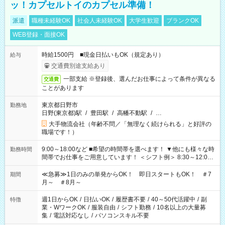
ッ！カプセルトイのカプセル準備！
派遣
職種未経験OK
社会人未経験OK
大学生歓迎
ブランクOK
WEB登録・面接OK
時給1500円 ■現金日払いもOK（規定あり）
給与
交通費別途支給あり
一部支給 ※登録後、選んだお仕事によって条件が異なる
交通費
ことがあります
東京都日野市
勤務地
日野(東京都)駅
/
豊田駅
/
高幡不動駅
/
…
大手物流会社（年齢不問／「無理なく続けられる」と好評の
職場です！）
9:00～18:00など ■希望の時間帯を選べます！ ▼他にも様々な時
勤務時間
間帯でお仕事をご用意しています！ ＜シフト例＞ 8:30～12:00
17:00～22:00 13:00～22:00 22:00～翌6:00 など
≪急募≫1日のみの単発からOK！ 即日スタートもOK！ ＃7
期間
月～ ＃8月～
週1日からOK
/
日払いOK
/
履歴書不要
/
40～50代活躍中
/
副
特徴
業・WワークOK
/
服装自由
/
シフト勤務
/
10名以上の大量募
集
/
電話対応なし
/
パソコンスキル不要