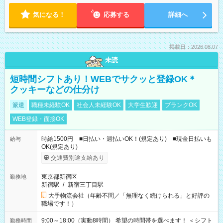
気になる！
応募する
詳細へ
掲載日：2026.08.07
未読
短時間シフトあり！WEBでサクッと登録OK＊
クッキーなどの仕分け
派遣
職種未経験OK
社会人未経験OK
大学生歓迎
ブランクOK
WEB登録・面接OK
時給1500円 ■日払い・週払いOK！(規定あり) ■現金日払いも
給与
OK(規定あり)
交通費別途支給あり
東京都新宿区
勤務地
新宿駅
/
新宿三丁目駅
大手物流会社（年齢不問／「無理なく続けられる」と好評の
職場です！）
9:00～18:00（実動8時間） 希望の時間帯を選べます！ ＜シフト
勤務時間