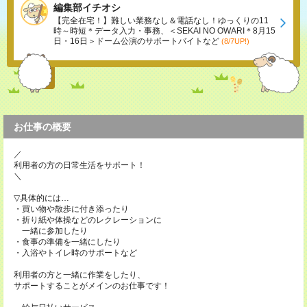
編集部イチオシ
【完全在宅！】難しい業務なし＆電話なし！ゆっくりの11
時～時短＊データ入力・事務、＜SEKAI NO OWARI＊8月15
日・16日＞ドーム公演のサポートバイトなど
(8/7UP!)
お仕事の概要
／
利用者の方の日常生活をサポート！
＼
▽具体的には…
・買い物や散歩に付き添ったり
・折り紙や体操などのレクレーションに
一緒に参加したり
・食事の準備を一緒にしたり
・入浴やトイレ時のサポートなど
利用者の方と一緒に作業をしたり、
サポートすることがメインのお仕事です！