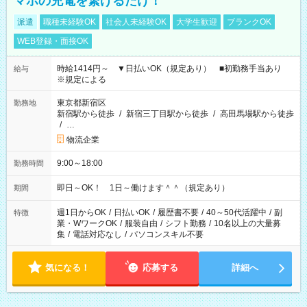
マホの充電を繋げるだけ！
派遣
職種未経験OK
社会人未経験OK
大学生歓迎
ブランクOK
WEB登録・面接OK
時給1414円～ ▼日払いOK（規定あり） ■初勤務手当あり
給与
※規定による
東京都新宿区
勤務地
新宿駅から徒歩
/
新宿三丁目駅から徒歩
/
高田馬場駅から徒歩
/
…
物流企業
9:00～18:00
勤務時間
即日～OK！ 1日～働けます＾＾（規定あり）
期間
週1日からOK
/
日払いOK
/
履歴書不要
/
40～50代活躍中
/
副
特徴
業・WワークOK
/
服装自由
/
シフト勤務
/
10名以上の大量募
集
/
電話対応なし
/
パソコンスキル不要
気になる！
応募する
詳細へ