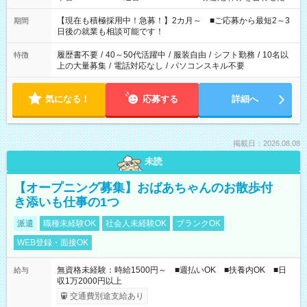
い」 「余裕を持って夕飯の準備がしたい」 「できれば残業はし
たくない」 など、ご希望を教えてくださいね。 ※Wワーク希望
【現在も積極採用中！急募！】2カ月～ ■ご応募から最短2～3
期間
の方へ 今ご覧のお仕事で希望する勤務時間と、もう1つのお仕事
日後の就業も相談可能です！
の勤務時間。 合計で週40時間を超える場合は応募できません。
履歴書不要
/
40～50代活躍中
/
服装自由
/
シフト勤務
/
10名以
特徴
上の大量募集
/
電話対応なし
/
パソコンスキル不要
気になる！
応募する
詳細へ
掲載日：2026.08.08
未読
【オープニング募集】おばあちゃんのお散歩付
き添いも仕事の1つ
派遣
職種未経験OK
社会人未経験OK
ブランクOK
WEB登録・面接OK
無資格未経験：時給1500円～ ■週払いOK ■扶養内OK ■日
給与
収1万2000円以上
交通費別途支給あり