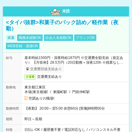
未読
<タイパ抜群>和菓子のパック詰め／軽作業（夜
勤）
派遣
職種未経験OK
社会人未経験OK
ブランクOK
WEB登録・面接OK
基本時給1500円・深夜時給1875円 ※交通費全額支給（規定あ
給与
り） 【月収例】28.5万円（20日勤務＋深夜120h ※残業なしの場
合）
交通費別途支給あり
交通費支給あり
交通費
東京都江東区
勤務地
木場(東京都)駅
/
東陽町駅
/
門前仲町駅
空調ありの職場!
【夜勤】 20:00～翌5:00 休憩60分 [実働]8時間00分
勤務時間
即日～長期
期間
日払いOK
/
履歴書不要
/
電話対応なし
/
パソコンスキル不要
特徴