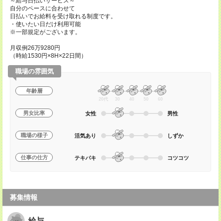
～給与日払いサービス～
自分のペースに合わせて
日払いでお給料を受け取れる制度です。
・使いたい日だけ利用可能
※一部規定がございます。
月収例26万9280円
（時給1530円×8H×22日間）
職場の雰囲気
年齢層
20代
30
40
50
60
男女比率
女性
男性
職場の様子
活気あり
しずか
仕事の仕方
テキパキ
コツコツ
募集情報
給与