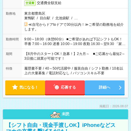
交通費全額支給
交通費
東京都豊島区
勤務地
巣鴨駅
/
目白駅
/
北池袋駅
/
…
≪自宅からドアtoドアで30分以内！≫ご希望の勤務地を紹介
します。
9:00～18:00（休憩60分） ■ご希望があれば下記シフトもOK！
勤務時間
早番 7:00～16:00 遅番 10:00～19:00 夜勤 16:30～翌9:30 「家族
と休みを合わせたい」 「余裕を持って夕飯の準備がしたい」
「できれば残業はしたくない」 など、ご希望を教えてください
【8月中のスタートOK！急募！】2カ月～ ■ご応募から最短2～
期間
ね。 ※Wワーク希望の方へ 今ご覧のお仕事で希望する勤務時間
3日後に就業が可能です！
と、もう1つのお仕事の勤務時間。 合計で週40時間を超える場
合は応募できません。
履歴書不要
/
40～50代活躍中
/
服装自由
/
シフト勤務
/
10名以
特徴
上の大量募集
/
電話対応なし
/
パソコンスキル不要
気になる！
応募する
詳細へ
掲載日：2026.08.07
未読
【シフト自由・現金手渡しOK】iPhoneなどス