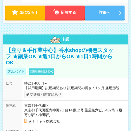
気になる！
応募する
詳細へ
未読
【座り＆手作業中心】香水shopの梱包スタッ
フ ★副業OK ★週1日からOK ★1日1時間から
OK
アルバイト
職種未経験OK
時給1,400円～
給与
【試用期間】試用期間あり 試用期間の長さ：1ヶ月 雇用形態、
給与は本採用時と同じです。
交通費別途支給あり
東京都千代田区
勤務地
東京都千代田区内神田2丁目14番12号 星屋第六ビル402号（最
寄り駅：神田駅）
Ａｌｌｅｙ株式会社