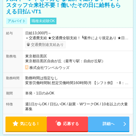
スタッフ☆来社不要！働いたその日に給料もら
える日払い/T1
アルバイト
職種未経験OK
日給13,000円～
給与
＋交通費支給 ★交通費全額支給！ ┗案件により規定あり ★日払
いOK！（規定あり） ┗働いたその日に現金GET♪ お仕事後はコ
交通費別途支給あり
ンビニATMから 日払い分を引き落とせます！ 【試用期間】試
用期間なし
東京都目黒区
勤務地
東京都目黒区自由が丘（最寄り駅：自由が丘駅）
株式会社ワンベルウッズ
勤務時間は指定なし
勤務時間
変形労働時間制 想定労働時間160時間/月 【シフト例】 ・8：00
～21：00
単発・1日のみOK
期間
週1日からOK / 日払いOK / 副業・WワークOK / 10名以上の大量
特徴
募集
気になる！
応募する
詳細へ