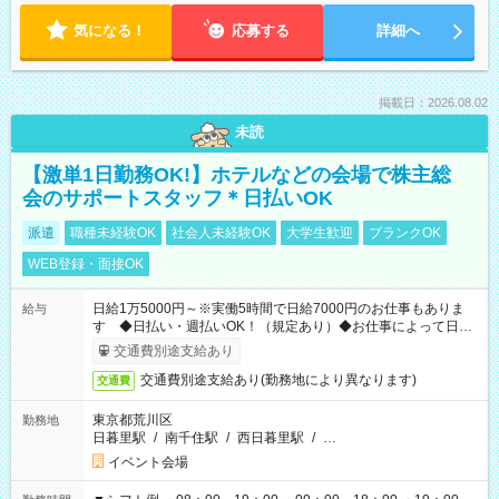
気になる！
応募する
詳細へ
掲載日：2026.08.02
未読
【激単1日勤務OK!】ホテルなどの会場で株主総
会のサポートスタッフ＊日払いOK
派遣
職種未経験OK
社会人未経験OK
大学生歓迎
ブランクOK
WEB登録・面接OK
日給1万5000円～※実働5時間で日給7000円のお仕事もありま
給与
す ◆日払い・週払いOK！（規定あり）◆お仕事によって日給
も異なります
交通費別途支給あり
交通費別途支給あり(勤務地により異なります)
交通費
東京都荒川区
勤務地
日暮里駅
/
南千住駅
/
西日暮里駅
/
…
イベント会場