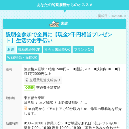
あなたの閲覧履歴からのオススメ
掲載日：2026.08.08
未読
説明会参加で全員に【現金2千円相当プレゼン
ト】生活のお手伝い
派遣
職種未経験OK
社会人未経験OK
ブランクOK
WEB登録・面接OK
無資格未経験：時給1500円～ ■週払いOK ■扶養内OK ■日
給与
収1万2000円以上
交通費別途支給あり
交通費全額支給
交通費
東京都台東区
勤務地
浅草駅
/
三ノ輪駅
/
上野御徒町駅
/
…
≪自宅からドアtoドアで30分以内！≫ご希望の勤務地を紹介
します。
9:00～18:00（休憩60分） ■ご希望があれば下記シフトもOK！
勤務時間
早番 7:00～16:00 遅番 10:00～19:00 「家族と休みを合わせた