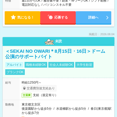
週1日からOK
/
履歴書不要
/
副業・WワークOK
/
シフト勤務
/
特徴
電話対応なし
/
パソコンスキル不要
気になる！
応募する
詳細へ
掲載日：2026.08.04
未読
＜SEKAI NO OWARI＊8月15日・16日＞ドーム
公演のサポートバイト
アルバイト
職種未経験OK
社会人未経験OK
大学生歓迎
ブランクOK
時給1250円～
給与
交通費別途支給あり
支給（規定有り）
交通費
東京都文京区
勤務地
後楽園駅から徒歩5分
/
水道橋駅から徒歩5分
/
春日(東京都)駅
から徒歩7分