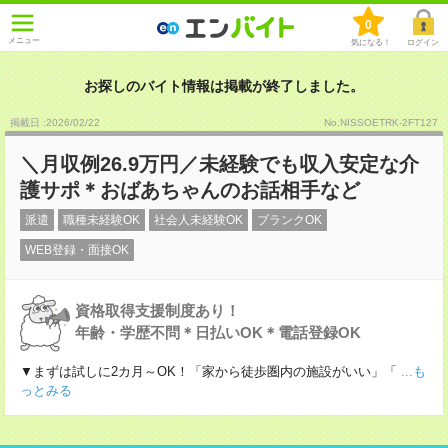
0
メニュー
気になる！
ログイン
お探しのバイト情報は掲載が終了しました。
掲載日 :2026
/
02
/
22
No.NISSOETRK-2FT127
＼月収例26.9万円／未経験でも収入安定な介
護サポ＊おばあちゃんのお話相手など
派遣
職種未経験OK
社会人未経験OK
ブランクOK
WEB登録・面接OK
資格取得支援制度あり！
年齢・学歴不問＊日払いOK＊電話登録OK
▼まずは試しに2カ月～OK！「家から徒歩圏内の施設がいい」「
...も
っとみる