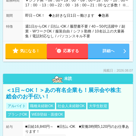
▼シフト例 ・08：00～19：00 ・09：00～18：00 ・10：00～
勤務時間
17：00 ・13：00～22：00 ・16：00～21：00 など多数！ ※お
仕事により勤務時間が異なります
即日～OK！ ◆お好きな日1日～働けます ◆急募
期間
週1日からOK
/
日払いOK
/
履歴書不要
/
40～50代活躍中
/
副
特徴
業・WワークOK
/
服装自由
/
シフト勤務
/
10名以上の大量募
集
/
電話対応なし
/
パソコンスキル不要
気になる！
応募する
詳細へ
掲載日：2026.08.07
未読
＜1日～OK！＞あの有名企業も！展示会や株主
総会のお手伝い！
アルバイト
職種未経験OK
社会人未経験OK
大学生歓迎
ブランクOK
WEB登録・面接OK
■日給16,840円～ ■日払いOK ■実働3時間5,120円のお仕事あ
給与
ります！