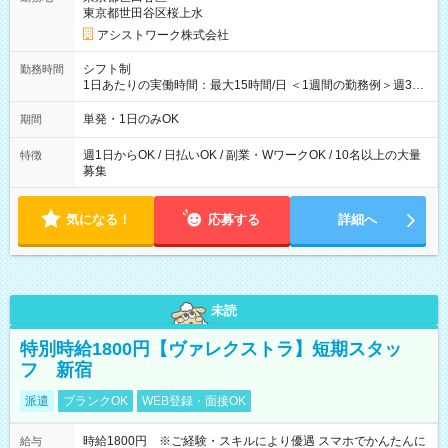
東京都世田谷区桜上水
アシストワーク株式会社
シフト制
勤務時間
1日あたりの実働時間：最大15時間/日 ＜1週間の勤務例＞週3回
勤務 勤務：月・水・金 休み：火・木・土・日 好きな時にお仕事
可能です！ ※1日あたりの最大実働時間は日勤、夜勤共に勤務し
単発・1日のみOK
期間
た時間になります。
週1日からOK / 日払いOK / 副業・WワークOK / 10名以上の大量
特徴
募集
気になる！
応募する
詳細へ
未読
特別時給1800円【ヴァレクストラ】短期スタッ
フ 新宿
派遣
ブランクOK
WEB登録・面接OK
時給1800円 ※ご経験・スキルにより優遇 スマホでかんたんに
給与